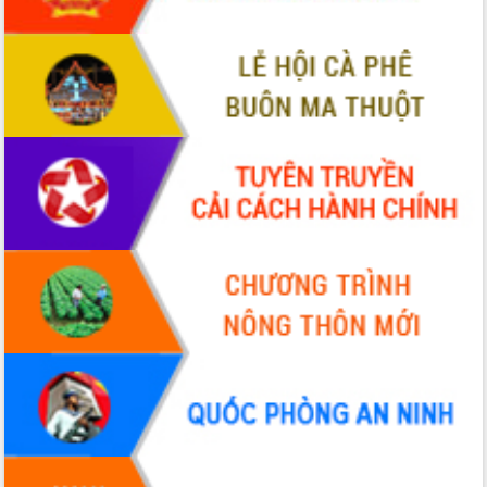
Tháo gỡ những vướng mắc, đẩy mạnh
công tác cải cách thủ tục hành chính
tại Trung tâm Phục vụ hành chính
công tỉnh
Đắk Lắk: Tôn vinh 46 giải pháp tại Hội
thi Sáng tạo Kỹ thuật 2024 - 2025
Đắk Lắk rà soát, điều chỉnh Đề án 190
về phát triển nuôi trồng thủy sản
Phó Chủ tịch UBND tỉnh Đắk Lắk
Trương Công Thái kiểm tra thực địa
Dự án cao tốc Khánh Hòa - Buôn Ma
Thuột
Định vị cà phê Việt Nam như một “di
sản sống” trong dòng chảy toàn cầu
Xây dựng nông thôn mới: Nâng cao đời
sống người dân từ những mô hình thiết
thực
Quyết liệt tháo gỡ vướng mắc, đẩy
nhanh tiến độ các dự án trọng điểm
trong Khu kinh tế Nam Phú Yên