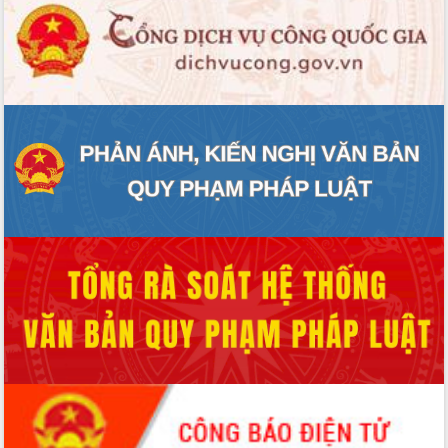
Hội thảo góp ý hồ sơ điều chỉnh quy
hoạch tỉnh Đắk Lắk thời kỳ 2021-2030,
tầm nhìn đến năm 2050
Nâng cao hiệu quả hoạt động của các
doanh nghiệp nhà nước
Hội nghị triển khai kết nối mạng
truyền số liệu chuyên dùng phục vụ cơ
quan Đảng, Nhà nước
Lễ phát động chuỗi hoạt động chung
tay làm sạch môi trường
Xã Ea Kar bước chuyển mình trong
công tác cải cách hành chính mô hình
mới
UBND tỉnh họp báo định kỳ tháng 4
năm 2026
Hội thảo khoa học “Giải pháp thúc đẩy
phát triển nền kinh tế xanh tại tỉnh
Đắk Lắk”
Tăng cường giám sát, đôn đốc thực
hiện nhiệm vụ quản lý tài sản công
hàng tuần