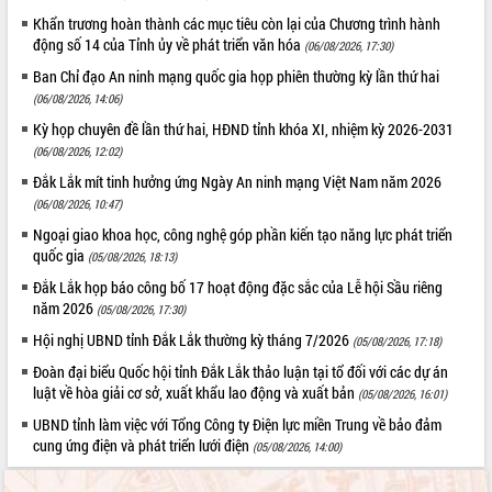
phá cơ chế - Hợp tác công tư
Khẩn trương hoàn thành các mục tiêu còn lại của Chương trình hành
Đề án 06 tạo bước ngoặt đột phá trong
động số 14 của Tỉnh ủy về phát triển văn hóa
(06/08/2026, 17:30)
cải cách hành chính tỉnh Đắk Lắk
Ban Chỉ đạo An ninh mạng quốc gia họp phiên thường kỳ lần thứ hai
Kết nối tour, đẩy mạnh chuyển đổi số
(06/08/2026, 14:06)
để phát triển du lịch Đắk Lắk
Kỳ họp chuyên đề lần thứ hai, HĐND tỉnh khóa XI, nhiệm kỳ 2026-2031
Khởi động Dự án Đầu tư xây dựng hạ
(06/08/2026, 12:02)
tầng kỹ thuật Cụm công nghiệp Tân
Đắk Lắk mít tinh hưởng ứng Ngày An ninh mạng Việt Nam năm 2026
Tiến
(06/08/2026, 10:47)
Gặp mặt các cơ quan báo chí nhân Kỷ
niệm 101 năm Ngày Báo chí Cách
Ngoại giao khoa học, công nghệ góp phần kiến tạo năng lực phát triển
mạng Việt Nam
quốc gia
(05/08/2026, 18:13)
Đắk Lắk sơ kết 4 năm triển khai thực
Đắk Lắk họp báo công bố 17 hoạt động đặc sắc của Lễ hội Sầu riêng
hiện Đề án 06 của Chính phủ
năm 2026
(05/08/2026, 17:30)
Họp báo thông tin về Hội nghị Công bố
Hội nghị UBND tỉnh Đắk Lắk thường kỳ tháng 7/2026
(05/08/2026, 17:18)
Quy hoạch và Xúc tiến đầu tư tỉnh Đắk
Đoàn đại biểu Quốc hội tỉnh Đắk Lắk thảo luận tại tổ đối với các dự án
Lắk
luật về hòa giải cơ sở, xuất khẩu lao động và xuất bản
(05/08/2026, 16:01)
Khơi thông điểm nghẽn, đẩy nhanh
giải ngân vốn khắc phục thiên tai
UBND tỉnh làm việc với Tổng Công ty Điện lực miền Trung về bảo đảm
cung ứng điện và phát triển lưới điện
(05/08/2026, 14:00)
HĐND tỉnh thông qua điều chỉnh Quy
hoạch tỉnh thời kỳ 2021-2030