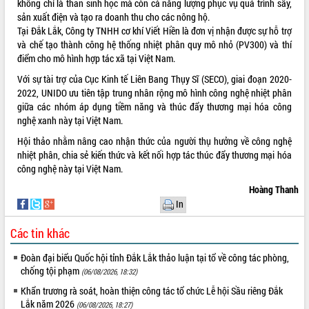
không chỉ là than sinh học mà còn cả năng lượng phục vụ quá trình sấy,
phát triển mới
sản xuất điện và tạo ra doanh thu cho các nông hộ.
Thường trực HĐND tỉnh Đắk Lắk gặp
Tại Đắk Lắk, Công ty TNHH cơ khí Viết Hiền là đơn vị nhận được sự hỗ trợ
mặt Đoàn chuyên gia y tế TP. Hồ Chí
và chế tạo thành công hệ thống nhiệt phân quy mô nhỏ (PV300) và thí
Minh
điểm cho mô hình hợp tác xã tại Việt Nam.
THỐNG KÊ TRUY CẬP
Lễ truy điệu và an táng hài cốt liệt sĩ
Với sự tài trợ của Cục Kinh tế Liên Bang Thụy Sĩ (SECO), giai đoạn 2020-
tại Nghĩa trang Liệt sĩ xã Sơn Hòa
Hôm nay:
22715
2022, UNIDO ưu tiên tập trung nhân rộng mô hình công nghệ nhiệt phân
Bàn giải pháp tháo gỡ khó khăn trong
giữa các nhóm áp dụng tiềm năng và thúc đẩy thương mại hóa công
Tất cả:
66035455
xuất khẩu sầu riêng và triển khai quy
nghệ xanh này tại Việt Nam.
định EUDR
Hội thảo nhằm nâng cao nhận thức của người thụ hưởng về công nghệ
Thứ trưởng Bộ Nông nghiệp và Môi
nhiệt phân, chia sẻ kiến thức và kết nối hợp tác thúc đẩy thương mại hóa
trường Nguyễn Hoàng Hiệp khảo sát
công nghệ này tại Việt Nam.
vùng trồng và doanh nghiệp đóng gói
Hoàng Thanh
sầu riêng tại Đắk Lắk
In
Trình diễn nghệ thuật chế biến các
món ăn từ sầu riêng
Các tin khác
Đắk Lắk công bố Quy hoạch và xúc
tiến đầu tư tỉnh
Đoàn đại biểu Quốc hội tỉnh Đắk Lắk thảo luận tại tổ về công tác phòng,
chống tội phạm
Ngành cá ngừ Đắk Lắk chủ động thích
(06/08/2026, 18:32)
ứng để giữ vững thị trường xuất khẩu
Khẩn trương rà soát, hoàn thiện công tác tổ chức Lễ hội Sầu riêng Đắk
Diễn đàn Kinh tế tư nhân Việt Nam đột
Lắk năm 2026
(06/08/2026, 18:27)