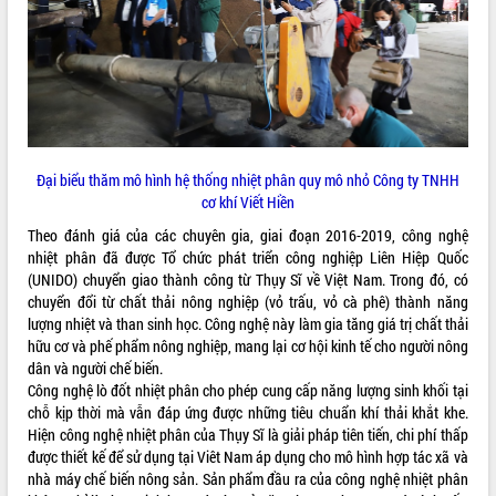
VIDEO
Loading the player...
Khám bệnh, cấp phát thuốc miễn phí
và tặng quà người dân xã Cư Pui
Hội nghị UBND tỉnh Đắk Lắk thường kỳ
tháng 7/2026
Đại biểu thăm mô hình hệ thống nhiệt phân quy mô nhỏ Công ty TNHH
cơ khí Viết Hiền
Lễ truy tặng danh hiệu “Bà Mẹ Việt
Nam Anh hùng” và trao Huân chương
Theo đánh giá của các chuyên gia, giai đoạn 2016-2019, công nghệ
Lao động
nhiệt phân đã được Tổ chức phát triển công nghiệp Liên Hiệp Quốc
ALBUM ẢNH
UBND tỉnh Đắk Lắk triển khai nhiệm
(UNIDO) chuyển giao thành công từ Thụy Sĩ về Việt Nam. Trong đó, có
vụ 6 tháng cuối năm 2026
chuyển đổi từ chất thải nông nghiệp (vỏ trấu, vỏ cà phê) thành năng
lượng nhiệt và than sinh học. Công nghệ này làm gia tăng giá trị chất thải
Kỳ họp thứ Hai, Hội đồng nhân dân
hữu cơ và phế phẩm nông nghiệp, mang lại cơ hội kinh tế cho người nông
tỉnh khóa XI quyết nghị nhiều nội dung
dân và người chế biến.
quan trọng
Công nghệ lò đốt nhiệt phân cho phép cung cấp năng lượng sinh khối tại
Bí thư Tỉnh ủy Lương Nguyễn Minh
chỗ kịp thời mà vẫn đáp ứng được những tiêu chuẩn khí thải khắt khe.
Triết thăm, tặng quà người có công với
Hiện công nghệ nhiệt phân của Thụy Sĩ là giải pháp tiên tiến, chi phí thấp
cách mạng
được thiết kế để sử dụng tại Viêt Nam áp dụng cho mô hình hợp tác xã và
Rà soát, hoàn thiện hệ thống thiết chế
nhà máy chế biến nông sản. Sản phẩm đầu ra của công nghệ nhiệt phân
văn hóa, thể thao đáp ứng yêu cầu
LIÊN KẾT WEB