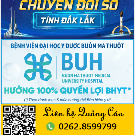
Hội nghị Ban Chấp hành Đảng bộ tỉnh
Đắk Lắk lần thứ 2 (mở rộng)
Tập trung giải phóng mặt bằng, đẩy
nhanh tiến độ Tuyến đường bộ ven
biển
Gỡ khó, khởi công xây dựng, sửa chữa
toàn bộ nhà ở cho hộ dân đúng tiến độ
đề ra
UBND tỉnh Đắk Lắk tổng kết công tác
quốc phòng, quân sự địa phương năm
2025
Tập trung triển khai quyết liệt, đồng bộ
các giải pháp nhằm thực hiện hiệu quả
các nhiệm vụ đề ra năm 2025
Phát huy vai trò của người có uy tín
trong phòng chống tảo hôn và hôn
nhân cận huyết thống
Nông sản Tây Nguyên thu hút doanh
nghiệp nước ngoài
Đắk Lắk định vị thương hiệu du lịch
“Biển – Rừng – Cà phê” trong không