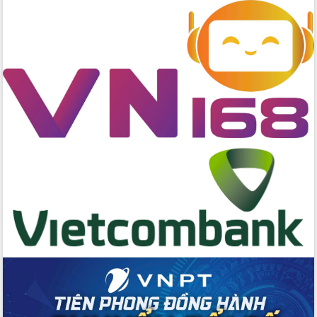
chúc mừng các bệnh viện nhân Ngày
Thầy thuốc Việt Nam
Rộn ràng lễ hội truyền thống Sông
nước Đà Nông lần thứ I năm 2026
Kỳ họp Chuyên đề lần thứ Năm, HĐND
tỉnh Đắk Lắk thông qua các nghị quyết
quan trọng
Thống nhất danh sách giới thiệu ứng
cử đại biểu Quốc hội khoá XVI và đại
biểu HĐND tỉnh Đắk Lắk, nhiệm kỳ
2026-2031
Phát động hai phong trào thi đua quan
trọng trong kỷ nguyên mới
Hội nghị lần thứ tư Ban Chỉ đạo công
tác bầu cử tỉnh Đắk Lắk
Hội nghị Báo cáo viên Trung ương
tháng 01/2026
Phó Thủ tướng Hồ Quốc Dũng đánh giá
cao kết quả Chiến dịch Quang Trung
tại Đắk Lắk