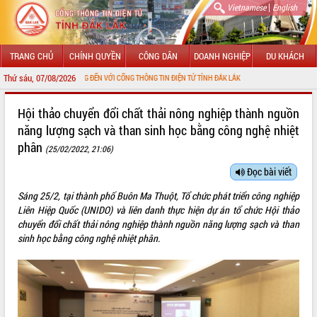
|
Vietnamese
English
TRANG CHỦ
CHÍNH QUYỀN
CÔNG DÂN
DOANH NGHIỆP
DU KHÁCH
Thứ sáu, 07/08/2026
CHÀO MỪNG ĐẾN VỚI CỔNG THÔNG TIN ĐIỆN TỬ TỈNH ĐẮK LẮK
GIỚI THIỆU
Hội thảo chuyển đổi chất thải nông nghiệp thành nguồn
năng lượng sạch và than sinh học bằng công nghệ nhiệt
LÃNH ĐẠO UBND TỈNH
phân
(25/02/2022, 21:06)
TIN TỨC SỰ KIỆN
Đọc bài viết
SỞ, BAN, NGÀNH
Sáng 25/2, tại thành phố Buôn Ma Thuột, Tổ chức phát triển công nghiệp
Liên Hiệp Quốc (UNIDO) và liên danh thực hiện dự án tổ chức Hội thảo
UBND CÁC XÃ, PHƯỜNG
chuyển đổi chất thải nông nghiệp thành nguồn năng lượng sạch và than
sinh học bằng công nghệ nhiệt phân.
THÔNG TIN CHỈ ĐẠO ĐIỀU HÀNH
HỆ THỐNG VĂN BẢN
VĂN BẢN HĐND TỈNH