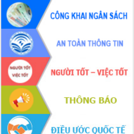
Tập huấn ứng dụng trí tuệ nhân tạo (AI)
trong thương mại điện tử năm 2026
Đoàn đại biểu Quốc hội tỉnh Đắk Lắk
trao đổi thông tin trước Kỳ họp thứ
nhất, Quốc hội khóa XVI
Quyết liệt cải cách hành chính, khơi
thông nguồn lực phát triển
Nâng cao hiệu lực, hiệu quả HĐND
tỉnh thông qua hiện đại hóa hành chính
Xã Ea Phê gắn cải cách hành chính với
chuyển đổi số
Phó Chủ tịch Thường trực UBND tỉnh
Hồ Thị Nguyên Thảo làm việc tại Trung
tâm Phục vụ hành chính công xã Ea
Phê
Xây dựng nền hành chính số đồng
hành cùng nông dân dân, doanh nghiệp
Giai đoạn 2026-2030, Đắk Lắk phấn
đấu có 77% xã đạt chuẩn nông thôn
mới