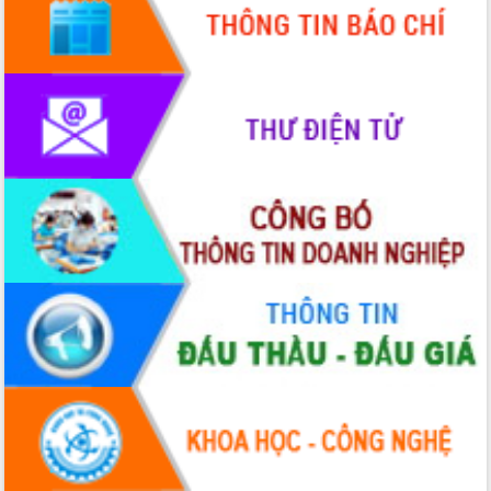
Hòn Yến phát triển du lịch gắn với bảo
tồn biển
Lấy ý kiến điều chỉnh Quy hoạch tỉnh
Đắk Lắk thời kỳ 2021-2030, tầm nhìn
đến năm 2050
Phát động chiến dịch 30 ngày đêm
giải phóng mặt bằng Tuyến đường bộ
ven biển
Đắk Lắk nỗ lực thúc đẩy tăng trưởng
kinh tế từ 10% trở lên trong Quý
II/2026
Đắk Lắk ký kết thỏa thuận hợp tác về
chuyển đổi số giai đoạn 2026 – 2030
với Tập đoàn Bưu chính Viễn thông
Việt Nam
Thứ trưởng Bộ Y tế làm việc với tỉnh
Đắk Lắk về phát triển nhân lực y tế
cho trạm y tế cấp xã
Du lịch Đắk Lắk nâng tầm trải nghiệm
du khách thông qua Hệ thống cơ sở dữ
liệu và Bản đồ số