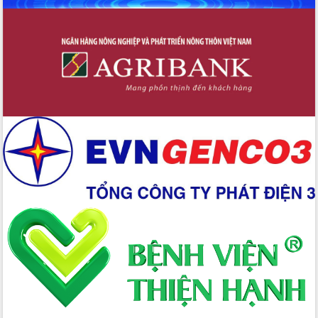
2026-2031
Đảm bảo cuộc bầu cử đại biểu Quốc
hội và đại biểu HĐND các cấp diễn ra
an toàn, hiệu quả, đúng quy định
Thủ tướng Chính phủ Phạm Minh Chính
kiểm tra, chỉ đạo hoàn thành các dự
án cao tốc và thăm khu tái định cư tại
Đắk Lắk
Sôi nổi Hội đua ngựa truyền thống Gò
Thì Thùng mừng Xuân Bính Ngọ 2026
Lãnh đạo tỉnh dâng hương tưởng niệm
tại Đập Đồng Cam đầu Xuân Bính Ngọ
Ngành nông nghiệp phấn đấu tăng
trưởng đạt 5,86% trong năm 2026
UBND tỉnh Đắk Lắk triển khai công tác
quốc phòng, quân sự địa phương năm
2026
Đắk Lắk tập trung toàn lực khắc phục
tồn tại IUU, sẵn sàng làm việc với
Đoàn thanh tra EC
Chủ tịch UBND tỉnh Tạ Anh Tuấn thăm,