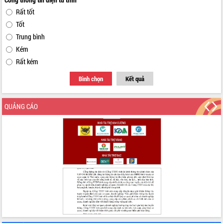
Rất tốt
Tốt
Trung bình
Kém
Rất kém
Bình chọn
Kết quả
QUẢNG CÁO