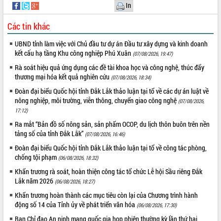
In
Các tin khác
UBND tỉnh làm việc với Chủ đầu tư dự án Đầu tư xây dựng và kinh doanh
kết cấu hạ tầng Khu công nghiệp Phú Xuân
(07/08/2026, 19:47)
Rà soát hiệu quả ứng dụng các đề tài khoa học và công nghệ, thúc đẩy
thương mại hóa kết quả nghiên cứu
(07/08/2026, 18:34)
Đoàn đại biểu Quốc hội tỉnh Đắk Lắk thảo luận tại tổ về các dự án luật về
nông nghiệp, môi trường, viễn thông, chuyển giao công nghệ
(07/08/2026,
17:12)
Ra mắt “Bản đồ số nông sản, sản phẩm OCOP, du lịch thôn buôn trên nền
tảng số của tỉnh Đắk Lắk”
(07/08/2026, 16:46)
Đoàn đại biểu Quốc hội tỉnh Đắk Lắk thảo luận tại tổ về công tác phòng,
chống tội phạm
(06/08/2026, 18:32)
Khẩn trương rà soát, hoàn thiện công tác tổ chức Lễ hội Sầu riêng Đắk
Lắk năm 2026
(06/08/2026, 18:27)
Khẩn trương hoàn thành các mục tiêu còn lại của Chương trình hành
động số 14 của Tỉnh ủy về phát triển văn hóa
(06/08/2026, 17:30)
Ban Chỉ đạo An ninh mạng quốc gia họp phiên thường kỳ lần thứ hai