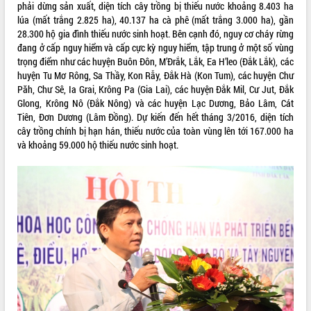
phải dừng sản xuất, diện tích cây trồng bị thiếu nước khoảng 8.403 ha
VIDEO
lúa (mất trắng 2.825 ha), 40.137 ha cà phê (mất trắng 3.000 ha), gần
28.300 hộ gia đình thiếu nước sinh hoạt. Bên cạnh đó, nguy cơ cháy rừng
Không có file video nào để phát.
đang ở cấp nguy hiểm và cấp cực kỳ nguy hiểm, tập trung ở một số vùng
trọng điểm như các huyện Buôn Đôn, M’Đrắk, Lắk, Ea H’leo (Đắk Lắk), các
ALBUM ẢNH
huyện Tu Mơ Rông, Sa Thầy, Kon Rẫy, Đắk Hà (Kon Tum), các huyện Chư
Păh, Chư Sê, Ia Grai, Krông Pa (Gia Lai), các huyện Đắk Mil, Cư Jut, Đắk
Glong, Krông Nô (Đắk Nông) và các huyện Lạc Dương, Bảo Lâm, Cát
Tiên, Đơn Dương (Lâm Đồng). Dự kiến đến hết tháng 3/2016, diện tích
cây trồng chính bị hạn hán, thiếu nước của toàn vùng lên tới 167.000 ha
và khoảng 59.000 hộ thiếu nước sinh hoạt.
LIÊN KẾT WEB
THỐNG KÊ TRUY CẬP
Hôm nay:
1654