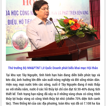
ĐIỂM TIN VĂN BẢN
QUY HOẠCH - KẾ HOẠCH
Thứ trưởng Bộ NN&PTNT Lê Quốc Doanh phát biểu khai mạc Hội thảo
Tại khu vực Tây Nguyên, tình hình hạn hán đang diễn biến phức tạp và
kéo dài, ảnh hưởng lớn đến sản xuất nông nghiệp và đời sống nhân dân.
Hiện nay, mực nước trên các sông, suối ở Tây Nguyên đang ở mức thấp
so với nhiều năm, nước ở các hồ thủy lợi chỉ còn đạt từ 30-40% dung tích
thiết kế. Tình trạng hạn nặng đã xảy ra ở những vùng chưa có công trình
thủy lợi hoặc vùng có công trình thủy lợi nhỏ (chiếm 70% diện tích canh
tác). Theo thống kê của các địa phương, toàn khu vực đã có 7.108 ha lúa