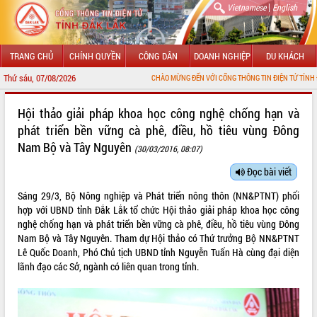
|
Vietnamese
English
TRANG CHỦ
CHÍNH QUYỀN
CÔNG DÂN
DOANH NGHIỆP
DU KHÁCH
Thứ sáu, 07/08/2026
CHÀO MỪNG ĐẾN VỚI CỔNG THÔNG TIN ĐIỆN TỬ TỈNH ĐẮK LẮK
GIỚI THIỆU
Hội thảo giải pháp khoa học công nghệ chống hạn và
phát triển bền vững cà phê, điều, hồ tiêu vùng Đông
LÃNH ĐẠO UBND TỈNH
Nam Bộ và Tây Nguyên
(30/03/2016, 08:07)
TIN TỨC SỰ KIỆN
Đọc bài viết
SỞ, BAN, NGÀNH
Sáng 29/3, Bộ Nông nghiệp và Phát triển nông thôn (NN&PTNT) phối
hợp với UBND tỉnh Đắk Lắk tổ chức Hội thảo giải pháp khoa học công
UBND CÁC XÃ, PHƯỜNG
nghệ chống hạn và phát triển bền vững cà phê, điều, hồ tiêu vùng Đông
Nam Bộ và Tây Nguyên. Tham dự Hội thảo có Thứ trưởng Bộ NN&PTNT
THÔNG TIN CHỈ ĐẠO ĐIỀU HÀNH
Lê Quốc Doanh, Phó Chủ tịch UBND tỉnh Nguyễn Tuấn Hà cùng đại diện
lãnh đạo các Sở, ngành có liên quan trong tỉnh.
HỆ THỐNG VĂN BẢN
VĂN BẢN HĐND TỈNH