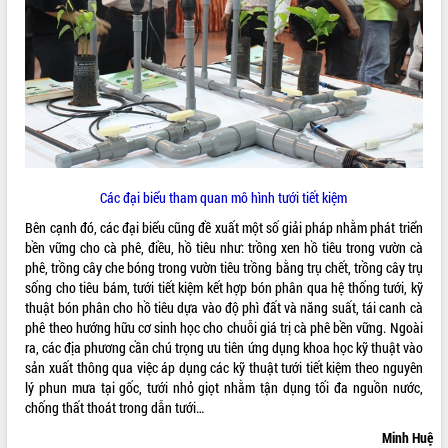
Các đại biểu tham quan mô hình tưới tiết kiệm
Bên cạnh đó, các đại biểu cũng đề xuất một số giải pháp nhằm phát triển
bền vững cho cà phê, điều, hồ tiêu như: trồng xen hồ tiêu trong vườn cà
phê, trồng cây che bóng trong vườn tiêu trồng bằng trụ chết, trồng cây trụ
sống cho tiêu bám, tưới tiết kiệm kết hợp bón phân qua hệ thống tưới, kỹ
thuật bón phân cho hồ tiêu dựa vào độ phì đất và năng suất, tái canh cà
phê theo hướng hữu cơ sinh học cho chuỗi giá trị cà phê bền vững. Ngoài
ra, các địa phương cần chú trọng ưu tiên ứng dụng khoa học kỹ thuật vào
sản xuất thông qua việc áp dụng các kỹ thuật tưới tiết kiệm theo nguyên
lý phun mưa tại gốc, tưới nhỏ giọt nhằm tận dụng tối đa nguồn nước,
chống thất thoát trong dẫn tưới…
Minh Huệ