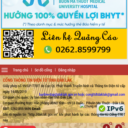
Toggle
Trang chủ
Sơ đồ cổng
Đăng nhập
navigation
CỔNG THÔNG TIN ĐIỆN TỬ TỈNH ĐẮK LẮK
Giấy phép số 99/GP-TTĐT do Cục QL Phát thanh Truyền hình và Thông tin Điện tử cấp
ngày 14/05/2010
banbientap@daklak.gov.vn hoặc congttdtdaklak@gmail.com
Cơ quan chủ quản: Ủy ban nhân dân tỉnh Đắk Lắk
Cơ quan thường trực: Văn phòng UBND tỉnh - 09 Lê Duẩn - P.Buôn Ma Thuột - Đắk Lắk.
SĐT:
0262.859.9699
Email:
Ghi rõ nguồn tin "http://daklak.gov.vn" khi phát hành lại các thông tin từ Cổng TTĐT
này