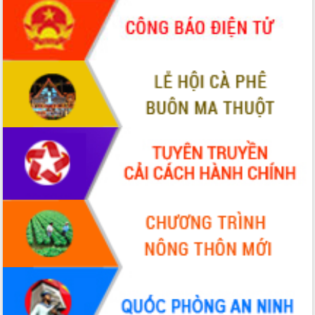
Giai đoạn 2026-2030, Đắk Lắk phấn
đấu có 77% xã đạt chuẩn nông thôn
mới
Chuyển đổi số 'mở đường' cho nông
nghiệp Đắk Lắk tăng trưởng bứt phá
Triển khai đồng bộ đo đạc, lập hồ sơ
địa chính, hoàn thiện cơ sở dữ liệu đất
đai
Ứng dụng sinh trắc học - Bước tiến
trong hành trình chuyển đổi số tại Đắk
Lắk
Đắk Lắk nâng cao hiệu quả công tác
Đảng từ Sổ tay đảng viên điện tử
Đắk Lắk đẩy mạnh nuôi biển công
nghệ, hướng tới phát triển thủy sản
bền vững
Tập huấn nâng cao năng lực triển khai
chuyển đổi số cho cán bộ, công chức
cấp xã
Đắk Lắk phát động hưởng ứng Ngày