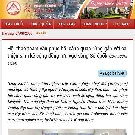
|
Vietnamese
English
TRANG CHỦ
CHÍNH QUYỀN
CÔNG DÂN
DOANH NGHIỆP
DU KHÁCH
Thứ sáu, 07/08/2026
CHÀO MỪNG ĐẾN 
GIỚI THIỆU
Hội thảo tham vấn phục hồi cảnh quan rừng gắn với cải
thiện sinh kế cộng đồng lưu vực sông Sêrêpốk
(23/11/2018,
LÃNH ĐẠO UBND TỈNH
17:54)
TIN TỨC SỰ KIỆN
Đọc bài viết
SỞ, BAN, NGÀNH
Sáng 23/11, Trung tâm nghiên cứu Lâm nghiệp nhiệt đới (Trobenpos)
phối hợp với Trường Đại học Tây Nguyên tổ chức Hội thảo tham vấn phục
UBND CÁC XÃ, PHƯỜNG
hồi cảnh quan rừng gắn với cải thiện sinh kế cộng đồng lưu vực sông
Sêrêpốk. Tham dự Hội thảo có Tiến sĩ Nguyễn Thanh Trúc- Hiệu trưởng
THÔNG TIN CHỈ ĐẠO ĐIỀU HÀNH
Trường Đại học Tây Nguyên, Tiến sĩ Vương Hữu Nhi – Chủ tịch Liên hiệp
các Hội Khoa học Kỹ thuật tỉnh; chuyên gia của Trobenpos, thành viên
HỆ THỐNG VĂN BẢN
các nhóm nghiên cứu; UBND huyện Lắk, Krông Bông.
VĂN BẢN HĐND TỈNH