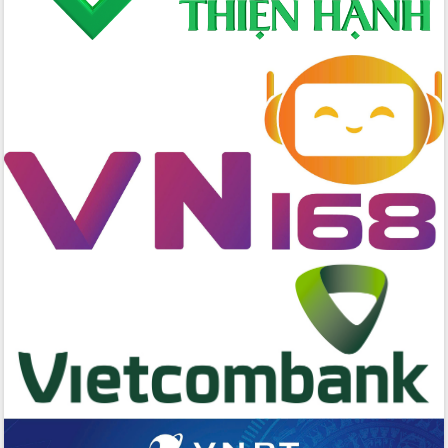
Bí thư Tỉnh ủy Lương Nguyễn Minh
Triết dự Ngày hội đại đoàn kết tại
Buôn Đăk Tuôr, xã Cư Pui
Khởi công xây dựng Trường Phổ thông
nội trú liên cấp tiểu học và THCS xã Ia
Rvê
Phó Thủ tướng Chính phủ Mai Văn
Chính chia sẻ, động viên người dân
chịu ảnh hưởng nặng từ bão số 13
Chủ tịch UBND tỉnh kiểm tra công tác
phòng, chống bão số 13 tại các địa
bàn xung yếu
Tập trung đẩy nhanh giải ngân nguồn
vốn các chương trình mục tiêu quốc
gia
Xã Ea H'leo giữ vững và nâng cao chất
lượng các tiêu chí nông thôn mới
Công bố quyết định của Ban Thường
vụ Tỉnh ủy về công tác cán bộ
Nâng cao trách nhiệm người đứng
đầu, phát huy tinh thần chủ động,