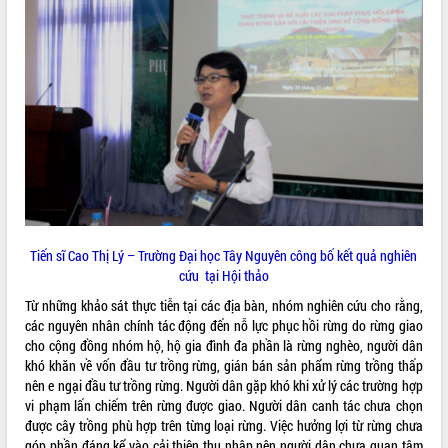
Triết thăm, tặng quà người có công với
cách mạng
Rà soát, hoàn thiện hệ thống thiết chế
văn hóa, thể thao đáp ứng yêu cầu
phát triển mới
Thường trực HĐND tỉnh Đắk Lắk gặp
LIÊN KẾT WEB
mặt Đoàn chuyên gia y tế TP. Hồ Chí
Minh
Lễ truy điệu và an táng hài cốt liệt sĩ
tại Nghĩa trang Liệt sĩ xã Sơn Hòa
THỐNG KÊ TRUY CẬP
Bàn giải pháp tháo gỡ khó khăn trong
Tiến sĩ Cao Thị Lý – Trường Đại học Tây Nguyên công bố kết quả nghiên
xuất khẩu sầu riêng và triển khai quy
Hôm nay:
14912
cứu tại Hội thảo
định EUDR
Tất cả:
66027652
Thứ trưởng Bộ Nông nghiệp và Môi
Từ những khảo sát thực tiễn tại các địa bàn, nhóm nghiên cứu cho rằng,
trường Nguyễn Hoàng Hiệp khảo sát
các nguyên nhân chính tác động đến nỗ lực phục hồi rừng do rừng giao
vùng trồng và doanh nghiệp đóng gói
cho cộng đồng nhóm hộ, hộ gia đình đa phần là rừng nghèo, người dân
sầu riêng tại Đắk Lắk
khó khăn về vốn đầu tư trồng rừng, gián bán sản phẩm rừng trồng thấp
nên e ngại đầu tư trồng rừng. Người dân gặp khó khi xử lý các trường hợp
Trình diễn nghệ thuật chế biến các
vi phạm lấn chiếm trên rừng được giao. Người dân canh tác chưa chọn
món ăn từ sầu riêng
được cây trồng phù hợp trên từng loại rừng. Việc hưởng lợi từ rừng chưa
Đắk Lắk công bố Quy hoạch và xúc
góp phần đáng kể vào cải thiện thu nhập nên người dân chưa quan tâm