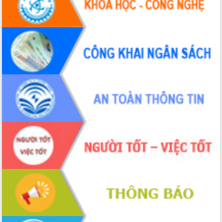
phiếu
Đắk Lắk sẵn sàng các điều kiện cho
Ngày hội bầu cử đại biểu Quốc hội
khóa XVI và HĐND các cấp nhiệm kỳ
2026-2031
Đảm bảo cuộc bầu cử đại biểu Quốc
hội và đại biểu HĐND các cấp diễn ra
an toàn, hiệu quả, đúng quy định
Thủ tướng Chính phủ Phạm Minh Chính
kiểm tra, chỉ đạo hoàn thành các dự
án cao tốc và thăm khu tái định cư tại
Đắk Lắk
Sôi nổi Hội đua ngựa truyền thống Gò
Thì Thùng mừng Xuân Bính Ngọ 2026
Lãnh đạo tỉnh dâng hương tưởng niệm
tại Đập Đồng Cam đầu Xuân Bính Ngọ
Ngành nông nghiệp phấn đấu tăng
trưởng đạt 5,86% trong năm 2026
UBND tỉnh Đắk Lắk triển khai công tác
quốc phòng, quân sự địa phương năm
2026