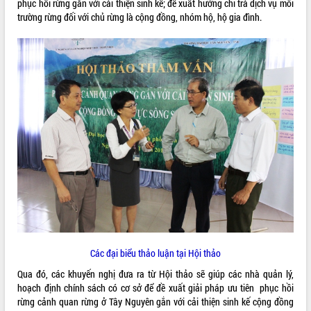
Khơi thông điểm nghẽn, đẩy nhanh
phục hồi rừng gắn với cải thiện sinh kế; đề xuất hướng chi trả dịch vụ môi
giải ngân vốn khắc phục thiên tai
trường rừng đối với chủ rừng là cộng đồng, nhóm hộ, hộ gia đình.
HĐND tỉnh thông qua điều chỉnh Quy
hoạch tỉnh thời kỳ 2021-2030
Hội thảo góp ý hồ sơ điều chỉnh quy
hoạch tỉnh Đắk Lắk thời kỳ 2021-2030,
tầm nhìn đến năm 2050
Nâng cao hiệu quả hoạt động của các
doanh nghiệp nhà nước
Hội nghị triển khai kết nối mạng
truyền số liệu chuyên dùng phục vụ cơ
quan Đảng, Nhà nước
Lễ phát động chuỗi hoạt động chung
tay làm sạch môi trường
Xã Ea Kar bước chuyển mình trong
công tác cải cách hành chính mô hình
mới
Các đại biểu thảo luận tại Hội thảo
UBND tỉnh họp báo định kỳ tháng 4
Qua đó, các khuyến nghị đưa ra từ Hội thảo sẽ giúp các nhà quản lý,
năm 2026
hoạch định chính sách có cơ sở để đề xuất giải pháp ưu tiên phục hồi
Hội thảo khoa học “Giải pháp thúc đẩy
rừng cảnh quan rừng ở Tây Nguyên gắn với cải thiện sinh kế cộng đồng
phát triển nền kinh tế xanh tại tỉnh