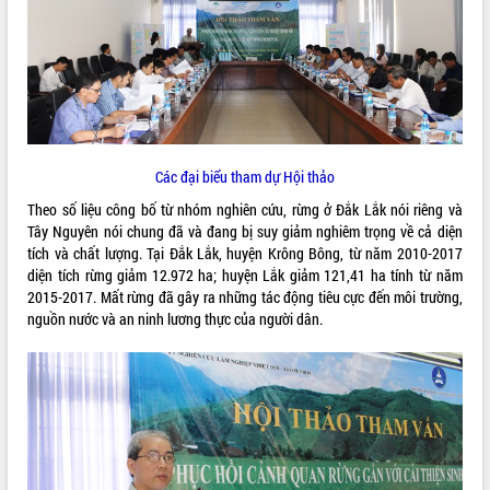
ĐIỂM TIN VĂN BẢN
QUY HOẠCH - KẾ HOẠCH
Các đại biểu tham dự Hội thảo
Theo số liệu công bố từ nhóm nghiên cứu, rừng ở Đắk Lắk nói riêng và
Tây Nguyên nói chung đã và đang bị suy giảm nghiêm trọng về cả diện
tích và chất lượng. Tại Đắk Lắk, huyện Krông Bông, từ năm 2010-2017
diện tích rừng giảm 12.972 ha; huyện Lắk giảm 121,41 ha tính từ năm
2015-2017. Mất rừng đã gây ra những tác động tiêu cực đến môi trường,
nguồn nước và an ninh lương thực của người dân.