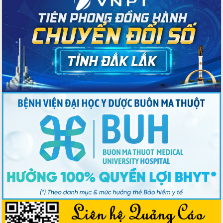
sáng tạo để đảm bảo tiến độ giải ngân
vốn đầu tư công năm 2025
Sở Công Thương đột phá số hóa 100%
thủ tục trực tuyến lấy sự hài lòng của
doanh nghiệp làm thước đo phục vụ
Đảm bảo công tác bầu cử triển khai
đúng tiến độ, quy trình theo luật định
Ban Tuyên giáo và Dân vận Trung ương
tập huấn công tác khoa giáo năm 2025
Đắk Lắk hưởng ứng Ngày Pháp luật
Việt Nam 2025 và biểu dương 25 tập
thể, cá nhân tiêu biểu
Hội nghị lần thứ nhất Ban Chỉ đạo
công tác bầu cử tỉnh Đắk Lắk
Hội nghị UBND tỉnh thường kỳ tháng
10 năm 2025
Kỳ họp chuyên đề lần thứ Ba, HĐND
tỉnh khóa X
Bí thư Tỉnh ủy Lương Nguyễn Minh
Triết kiểm tra việc thực hiện chống