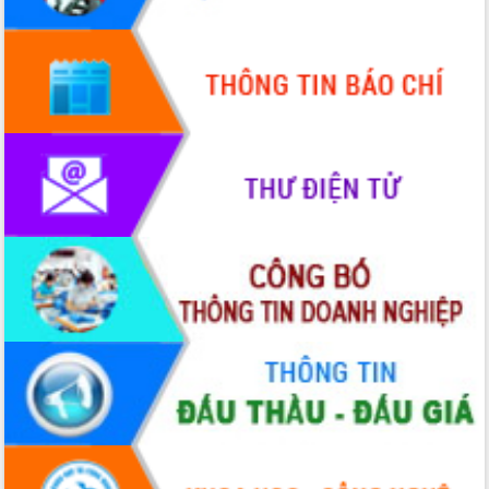
Quyền của người tiêu dùng Việt Nam
2026
Đẩy mạnh cải cách hành chính, quyết
tâm đạt được mục tiêu tăng trưởng
hai con số trong năm 2026
Tổ chức trang trọng Lễ hội Đền thờ
Lương Văn Chánh năm 2026
Phó Bí thư Tỉnh ủy Đắk Lắk Đỗ Hữu
Huy giữ chức Bí thư Đảng ủy Ủy Ban
Nhân dân tỉnh
Bệnh án điện tử thúc đẩy chuyển đổi
số y tế tại Đắk Lắk
Chuyển đổi số thư viện: Mở rộng
không gian tri thức trong thời đại số
Đánh giá, rút kinh nghiệm công tác tổ
chức diễn tập trước ngày bầu cử
Chương trình “Gặp gỡ hữu nghị –
Friendship Meeting New Year 2026”
Bầu cử Quốc hội và HĐND: Cử tri Đắk
Lắk gửi gắm niềm tin, kỳ vọng vào lá