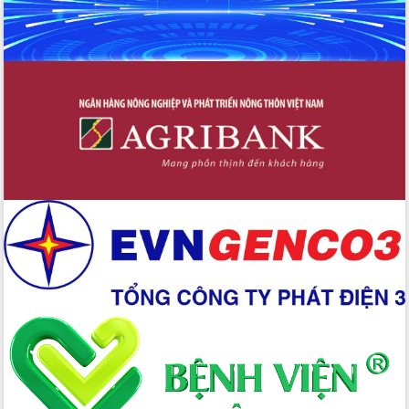
Nông sản Tây Nguyên thu hút doanh
nghiệp nước ngoài
Đắk Lắk định vị thương hiệu du lịch
“Biển – Rừng – Cà phê” trong không
gian phát triển mới
Hội nghị chia sẻ kinh nghiệm, chuyển
giao kỹ thuật y tế, định hướng phát
triển chuyên sâu đến 2030
Chuyển đổi số mở ra không gian phát
triển trong lĩnh vực văn hóa, du lịch
Công bố quyết định của Ban Thường
vụ Tỉnh ủy về công tác cán bộ.
Thủ tướng Phạm Minh Chính: Khẩn
trương tái thiết cuộc sống người dân
sau thiên tai
Tập trung nâng cao chất lượng, tổ
chức sản xuất sầu riêng theo hướng
bền vững
Đẩy nhanh công tác khắc phục, ổn
định đời sống Nhân dân sau bão số 13