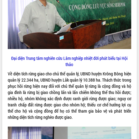
VIDEO
Đại diện Trung tâm nghiên cứu Lâm nghiệp nhiệt đới phát biểu tại Hội
thảo
Hội nghị UBND tỉnh Đắk Lắk thường kỳ
Về diện tích rừng giao cho chủ thể quản lý, UBND huyện Krông Bông hiện
tháng 7/2026
quản lý 22.344 ha, UBND huyện Lắk quản lý 10.388 ha. Thách thức trong
Lễ truy tặng danh hiệu “Bà Mẹ Việt
phục hồi rừng hiện nay đối với chủ thể quản lý rừng là cộng đồng và hộ
Nam Anh hùng” và trao Huân chương
gia đình là rừng bị giao chồng lấn và lấn chiếm không thể thu hồi được;
Lao động
nhiều hộ, nhóm không xác định được ranh giới rừng được giao; nguy cơ
UBND tỉnh Đắk Lắk triển khai nhiệm
tranh chấp đất rừng được giao cho nhóm hộ; thiếu cơ chế hưởng lợi cụ
vụ 6 tháng cuối năm 2026
thể cho hộ và cộng đồng để họ có thể tham gia bảo vệ và phát triển
ALBUM ẢNH
những diện tích rừng nghèo được giao.
Kỳ họp thứ Hai, Hội đồng nhân dân
tỉnh khóa XI quyết nghị nhiều nội dung
quan trọng
Bí thư Tỉnh ủy Lương Nguyễn Minh