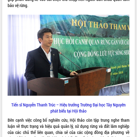
tiến đầu tư tỉnh
bảo vệ rừng.
Ngành cá ngừ Đắk Lắk chủ động thích
ứng để giữ vững thị trường xuất khẩu
Diễn đàn Kinh tế tư nhân Việt Nam đột
phá cơ chế - Hợp tác công tư
Đề án 06 tạo bước ngoặt đột phá trong
cải cách hành chính tỉnh Đắk Lắk
Kết nối tour, đẩy mạnh chuyển đổi số
để phát triển du lịch Đắk Lắk
Khởi động Dự án Đầu tư xây dựng hạ
tầng kỹ thuật Cụm công nghiệp Tân
Tiến
Gặp mặt các cơ quan báo chí nhân Kỷ
niệm 101 năm Ngày Báo chí Cách
mạng Việt Nam
Đắk Lắk sơ kết 4 năm triển khai thực
Tiến sĩ Nguyễn Thanh Trúc – Hiệu trưởng Trường Đại học Tây Nguyên
hiện Đề án 06 của Chính phủ
phát biểu tại Hội thảo
Họp báo thông tin về Hội nghị Công bố
Bên cạnh việc công bố nghiên cứu, Hội thảo còn tập trung nghe tham
Quy hoạch và Xúc tiến đầu tư tỉnh Đắk
luận về thực trạng và hiệu quả quản lý, sử dụng rừng và đất lâm nghiệp
Lắk
của các chủ thể liên quan, chia sẻ của các cộng đồng địa phương về