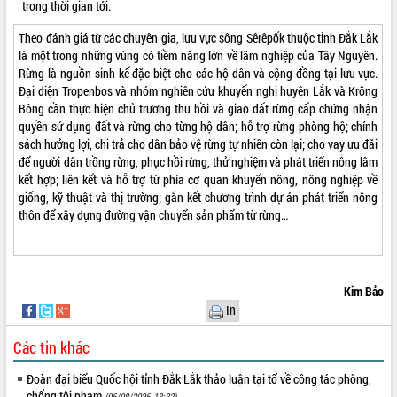
trong thời gian tới.
Đắk Lắk”
Tăng cường giám sát, đôn đốc thực
Theo đánh giá từ các chuyên gia, lưu vực sông Sêrêpốk thuộc tỉnh Đắk Lắk
hiện nhiệm vụ quản lý tài sản công
là một trong những vùng có tiềm năng lớn về lâm nghiệp của Tây Nguyên.
hàng tuần
Rừng là nguồn sinh kế đặc biệt cho các hộ dân và cộng đồng tại lưu vực.
Đại diện Tropenbos và nhóm nghiên cứu khuyến nghị huyện Lắk và Krông
Tháo gỡ những vướng mắc, đẩy mạnh
Bông cần thực hiện chủ trương thu hồi và giao đất rừng cấp chứng nhận
công tác cải cách thủ tục hành chính
quyền sử dụng đất và rừng cho từng hộ dân; hỗ trợ rừng phòng hộ; chính
tại Trung tâm Phục vụ hành chính
sách hưởng lợi, chi trả cho dân bảo vệ rừng tự nhiên còn lại; cho vay ưu đãi
công tỉnh
để người dân trồng rừng, phục hồi rừng, thử nghiệm và phát triển nông lâm
Đắk Lắk: Tôn vinh 46 giải pháp tại Hội
kết hợp; liên kết và hỗ trợ từ phía cơ quan khuyến nông, nông nghiệp về
thi Sáng tạo Kỹ thuật 2024 - 2025
giống, kỹ thuật và thị trường; gắn kết chương trình dự án phát triển nông
Đắk Lắk rà soát, điều chỉnh Đề án 190
thôn để xây dựng đường vận chuyển sản phẩm từ rừng…
về phát triển nuôi trồng thủy sản
Phó Chủ tịch UBND tỉnh Đắk Lắk
Trương Công Thái kiểm tra thực địa
Dự án cao tốc Khánh Hòa - Buôn Ma
Kim Bảo
Thuột
In
Định vị cà phê Việt Nam như một “di
sản sống” trong dòng chảy toàn cầu
Các tin khác
Xây dựng nông thôn mới: Nâng cao đời
Đoàn đại biểu Quốc hội tỉnh Đắk Lắk thảo luận tại tổ về công tác phòng,
sống người dân từ những mô hình thiết
chống tội phạm
(06/08/2026, 18:32)