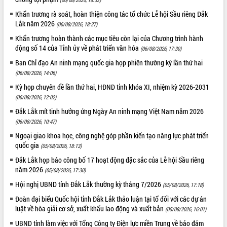
thực
Quyết liệt tháo gỡ vướng mắc, đẩy
Khẩn trương rà soát, hoàn thiện công tác tổ chức Lễ hội Sầu riêng Đắk
nhanh tiến độ các dự án trọng điểm
Lắk năm 2026
(06/08/2026, 18:27)
trong Khu kinh tế Nam Phú Yên
Khẩn trương hoàn thành các mục tiêu còn lại của Chương trình hành
Hòn Yến phát triển du lịch gắn với bảo
động số 14 của Tỉnh ủy về phát triển văn hóa
(06/08/2026, 17:30)
tồn biển
Ban Chỉ đạo An ninh mạng quốc gia họp phiên thường kỳ lần thứ hai
Lấy ý kiến điều chỉnh Quy hoạch tỉnh
(06/08/2026, 14:06)
Đắk Lắk thời kỳ 2021-2030, tầm nhìn
Kỳ họp chuyên đề lần thứ hai, HĐND tỉnh khóa XI, nhiệm kỳ 2026-2031
đến năm 2050
(06/08/2026, 12:02)
Phát động chiến dịch 30 ngày đêm
Đắk Lắk mít tinh hưởng ứng Ngày An ninh mạng Việt Nam năm 2026
giải phóng mặt bằng Tuyến đường bộ
ven biển
(06/08/2026, 10:47)
Đắk Lắk nỗ lực thúc đẩy tăng trưởng
Ngoại giao khoa học, công nghệ góp phần kiến tạo năng lực phát triển
kinh tế từ 10% trở lên trong Quý
quốc gia
(05/08/2026, 18:13)
II/2026
Đắk Lắk họp báo công bố 17 hoạt động đặc sắc của Lễ hội Sầu riêng
Đắk Lắk ký kết thỏa thuận hợp tác về
năm 2026
(05/08/2026, 17:30)
chuyển đổi số giai đoạn 2026 – 2030
Hội nghị UBND tỉnh Đắk Lắk thường kỳ tháng 7/2026
(05/08/2026, 17:18)
với Tập đoàn Bưu chính Viễn thông
Việt Nam
Đoàn đại biểu Quốc hội tỉnh Đắk Lắk thảo luận tại tổ đối với các dự án
luật về hòa giải cơ sở, xuất khẩu lao động và xuất bản
(05/08/2026, 16:01)
Thứ trưởng Bộ Y tế làm việc với tỉnh
Đắk Lắk về phát triển nhân lực y tế
UBND tỉnh làm việc với Tổng Công ty Điện lực miền Trung về bảo đảm