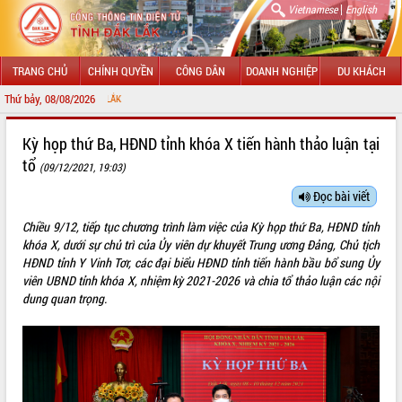
|
Vietnamese
English
TRANG CHỦ
CHÍNH QUYỀN
CÔNG DÂN
DOANH NGHIỆP
DU KHÁCH
Thứ bảy, 08/08/2026
CHÀO MỪNG ĐẾN VỚI
GIỚI THIỆU
Kỳ họp thứ Ba, HĐND tỉnh khóa X tiến hành thảo luận tại
tổ
(09/12/2021, 19:03)
LÃNH ĐẠO UBND TỈNH
Đọc bài viết
TIN TỨC SỰ KIỆN
Chiều 9/12, tiếp tục chương trình làm việc của Kỳ họp thứ Ba, HĐND tỉnh
SỞ, BAN, NGÀNH
khóa X, dưới sự chủ trì của Ủy viên dự khuyết Trung ương Đảng, Chủ tịch
HĐND tỉnh Y Vinh Tơr, các đại biểu HĐND tỉnh tiến hành bầu bổ sung Ủy
UBND CÁC XÃ, PHƯỜNG
viên UBND tỉnh khóa X, nhiệm kỳ 2021-2026 và chia tổ thảo luận các nội
dung quan trọng.
THÔNG TIN CHỈ ĐẠO ĐIỀU HÀNH
HỆ THỐNG VĂN BẢN
VĂN BẢN HĐND TỈNH