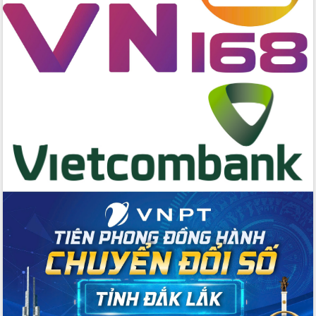
nội trú liên cấp tiểu học và THCS xã Ia
Rvê
Phó Thủ tướng Chính phủ Mai Văn
Chính chia sẻ, động viên người dân
chịu ảnh hưởng nặng từ bão số 13
Chủ tịch UBND tỉnh kiểm tra công tác
phòng, chống bão số 13 tại các địa
bàn xung yếu
Tập trung đẩy nhanh giải ngân nguồn
vốn các chương trình mục tiêu quốc
gia
Xã Ea H'leo giữ vững và nâng cao chất
lượng các tiêu chí nông thôn mới
Công bố quyết định của Ban Thường
vụ Tỉnh ủy về công tác cán bộ
Nâng cao trách nhiệm người đứng
đầu, phát huy tinh thần chủ động,
sáng tạo để đảm bảo tiến độ giải ngân
vốn đầu tư công năm 2025
Sở Công Thương đột phá số hóa 100%
thủ tục trực tuyến lấy sự hài lòng của