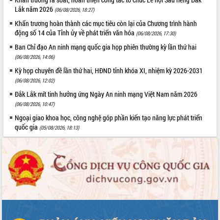
Hòn Yến phát triển du lịch gắn với bảo
Lắk năm 2026
(06/08/2026, 18:27)
tồn biển
Khẩn trương hoàn thành các mục tiêu còn lại của Chương trình hành
Lấy ý kiến điều chỉnh Quy hoạch tỉnh
động số 14 của Tỉnh ủy về phát triển văn hóa
(06/08/2026, 17:30)
Đắk Lắk thời kỳ 2021-2030, tầm nhìn
đến năm 2050
Ban Chỉ đạo An ninh mạng quốc gia họp phiên thường kỳ lần thứ hai
Phát động chiến dịch 30 ngày đêm
(06/08/2026, 14:06)
giải phóng mặt bằng Tuyến đường bộ
Kỳ họp chuyên đề lần thứ hai, HĐND tỉnh khóa XI, nhiệm kỳ 2026-2031
ven biển
(06/08/2026, 12:02)
Đắk Lắk nỗ lực thúc đẩy tăng trưởng
Đắk Lắk mít tinh hưởng ứng Ngày An ninh mạng Việt Nam năm 2026
kinh tế từ 10% trở lên trong Quý
(06/08/2026, 10:47)
II/2026
Ngoại giao khoa học, công nghệ góp phần kiến tạo năng lực phát triển
Đắk Lắk ký kết thỏa thuận hợp tác về
quốc gia
(05/08/2026, 18:13)
chuyển đổi số giai đoạn 2026 – 2030
với Tập đoàn Bưu chính Viễn thông
Việt Nam
Thứ trưởng Bộ Y tế làm việc với tỉnh
Đắk Lắk về phát triển nhân lực y tế
cho trạm y tế cấp xã
Du lịch Đắk Lắk nâng tầm trải nghiệm
du khách thông qua Hệ thống cơ sở dữ
liệu và Bản đồ số