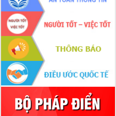
2026-2031
Đảm bảo cuộc bầu cử đại biểu Quốc
hội và đại biểu HĐND các cấp diễn ra
an toàn, hiệu quả, đúng quy định
Thủ tướng Chính phủ Phạm Minh Chính
kiểm tra, chỉ đạo hoàn thành các dự
án cao tốc và thăm khu tái định cư tại
Đắk Lắk
Sôi nổi Hội đua ngựa truyền thống Gò
Thì Thùng mừng Xuân Bính Ngọ 2026
Lãnh đạo tỉnh dâng hương tưởng niệm
tại Đập Đồng Cam đầu Xuân Bính Ngọ
Ngành nông nghiệp phấn đấu tăng
trưởng đạt 5,86% trong năm 2026
UBND tỉnh Đắk Lắk triển khai công tác
quốc phòng, quân sự địa phương năm
2026
Đắk Lắk tập trung toàn lực khắc phục
tồn tại IUU, sẵn sàng làm việc với
Đoàn thanh tra EC
Chủ tịch UBND tỉnh Tạ Anh Tuấn thăm,