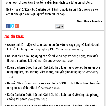
phù hợp với điều kiện thực tế và diễn biến dịch của từng địa phương.
Tháo gỡ những vướng mắc, đẩy mạnh
công tác cải cách thủ tục hành chính
Ngày mai (10/12), các đại biểu tiến hành thảo luận tại hội trường và xem
tại Trung tâm Phục vụ hành chính
xét, thông qua các Nghị quyết trình tại Kỳ họp.
công tỉnh
Minh Huệ - Tuấn Hải
Đắk Lắk: Tôn vinh 46 giải pháp tại Hội
In
thi Sáng tạo Kỹ thuật 2024 - 2025
Đắk Lắk rà soát, điều chỉnh Đề án 190
Các tin khác
về phát triển nuôi trồng thủy sản
UBND tỉnh làm việc với Chủ đầu tư dự án Đầu tư xây dựng và kinh doanh
Phó Chủ tịch UBND tỉnh Đắk Lắk
kết cấu hạ tầng Khu công nghiệp Phú Xuân
(07/08/2026, 19:47)
Trương Công Thái kiểm tra thực địa
Dự án cao tốc Khánh Hòa - Buôn Ma
Rà soát hiệu quả ứng dụng các đề tài khoa học và công nghệ, thúc đẩy
Thuột
thương mại hóa kết quả nghiên cứu
(07/08/2026, 18:34)
Định vị cà phê Việt Nam như một “di
Đoàn đại biểu Quốc hội tỉnh Đắk Lắk thảo luận tại tổ về các dự án luật về
sản sống” trong dòng chảy toàn cầu
nông nghiệp, môi trường, viễn thông, chuyển giao công nghệ
(07/08/2026,
Xây dựng nông thôn mới: Nâng cao đời
17:12)
sống người dân từ những mô hình thiết
Ra mắt “Bản đồ số nông sản, sản phẩm OCOP, du lịch thôn buôn trên nền
thực
tảng số của tỉnh Đắk Lắk”
(07/08/2026, 16:46)
Quyết liệt tháo gỡ vướng mắc, đẩy
Đoàn đại biểu Quốc hội tỉnh Đắk Lắk thảo luận tại tổ về công tác phòng,
nhanh tiến độ các dự án trọng điểm
chống tội phạm
(06/08/2026, 18:32)
trong Khu kinh tế Nam Phú Yên
Khẩn trương rà soát, hoàn thiện công tác tổ chức Lễ hội Sầu riêng Đắk