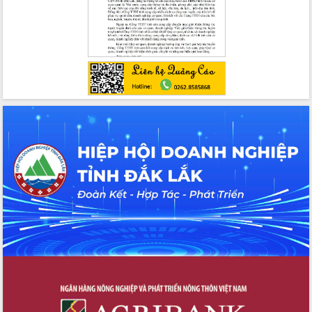
Hội nghị Ban Chấp hành Đảng bộ tỉnh
Đắk Lắk lần thứ 2 (mở rộng)
Tập trung giải phóng mặt bằng, đẩy
nhanh tiến độ Tuyến đường bộ ven
biển
Gỡ khó, khởi công xây dựng, sửa chữa
toàn bộ nhà ở cho hộ dân đúng tiến độ
đề ra
UBND tỉnh Đắk Lắk tổng kết công tác
quốc phòng, quân sự địa phương năm
2025
Tập trung triển khai quyết liệt, đồng bộ
các giải pháp nhằm thực hiện hiệu quả
các nhiệm vụ đề ra năm 2025
Phát huy vai trò của người có uy tín
trong phòng chống tảo hôn và hôn
nhân cận huyết thống
Nông sản Tây Nguyên thu hút doanh
nghiệp nước ngoài
Đắk Lắk định vị thương hiệu du lịch
“Biển – Rừng – Cà phê” trong không