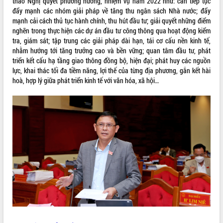
thảo Nghị quyết phương hướng, nhiệm vụ năm 2022 như: cần tiếp tục
đẩy mạnh các nhóm giải pháp về tăng thu ngân sách Nhà nước; đẩy
VIDEO
mạnh cải cách thủ tục hành chính, thu hút đầu tư; giải quyết những điểm
nghẽn trong thực hiện các dự án đầu tư công thông qua hoạt động kiểm
Loading the player...
tra, giám sát; tập trung các giải pháp dài hạn, tái cơ cấu nền kinh tế,
Khám bệnh, cấp phát thuốc miễn phí
nhằm hướng tới tăng trưởng cao và bền vững; quan tâm đầu tư, phát
và tặng quà người dân xã Cư Pui
triển kết cấu hạ tầng giao thông đồng bộ, hiện đại; phát huy các nguồn
Hội nghị UBND tỉnh Đắk Lắk thường kỳ
lực, khai thác tối đa tiềm năng, lợi thế của từng địa phương, gắn kết hài
tháng 7/2026
hoà, hợp lý giữa phát triển kinh tế với văn hóa, xã hội…
Lễ truy tặng danh hiệu “Bà Mẹ Việt
Nam Anh hùng” và trao Huân chương
Lao động
ALBUM ẢNH
UBND tỉnh Đắk Lắk triển khai nhiệm
vụ 6 tháng cuối năm 2026
Kỳ họp thứ Hai, Hội đồng nhân dân
tỉnh khóa XI quyết nghị nhiều nội dung
quan trọng
Bí thư Tỉnh ủy Lương Nguyễn Minh
Triết thăm, tặng quà người có công với
cách mạng
Rà soát, hoàn thiện hệ thống thiết chế
văn hóa, thể thao đáp ứng yêu cầu
LIÊN KẾT WEB