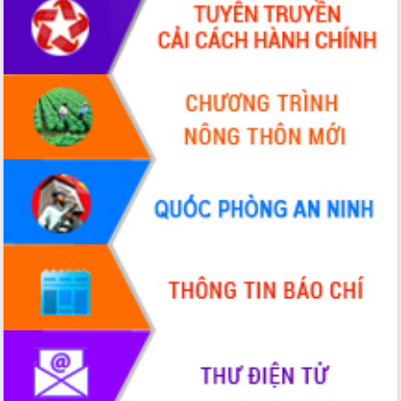
Chuyển đổi số 'mở đường' cho nông
nghiệp Đắk Lắk tăng trưởng bứt phá
Triển khai đồng bộ đo đạc, lập hồ sơ
địa chính, hoàn thiện cơ sở dữ liệu đất
đai
Ứng dụng sinh trắc học - Bước tiến
trong hành trình chuyển đổi số tại Đắk
Lắk
Đắk Lắk nâng cao hiệu quả công tác
Đảng từ Sổ tay đảng viên điện tử
Đắk Lắk đẩy mạnh nuôi biển công
nghệ, hướng tới phát triển thủy sản
bền vững
Tập huấn nâng cao năng lực triển khai
chuyển đổi số cho cán bộ, công chức
cấp xã
Đắk Lắk phát động hưởng ứng Ngày
Quyền của người tiêu dùng Việt Nam
2026
Đẩy mạnh cải cách hành chính, quyết
tâm đạt được mục tiêu tăng trưởng