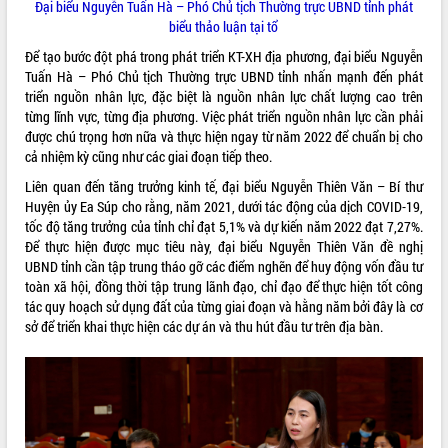
Đại biểu Nguyễn Tuấn Hà – Phó Chủ tịch Thường trực UBND tỉnh phát
phát triển mới
biểu thảo luận tại tổ
Thường trực HĐND tỉnh Đắk Lắk gặp
Để tạo bước đột phá trong phát triển KT-XH địa phương, đại biểu Nguyễn
mặt Đoàn chuyên gia y tế TP. Hồ Chí
Tuấn Hà – Phó Chủ tịch Thường trực UBND tỉnh nhấn mạnh đến phát
Minh
THỐNG KÊ TRUY CẬP
triển nguồn nhân lực, đặc biệt là nguồn nhân lực chất lượng cao trên
Lễ truy điệu và an táng hài cốt liệt sĩ
từng lĩnh vực, từng địa phương. Việc phát triển nguồn nhân lực cần phải
tại Nghĩa trang Liệt sĩ xã Sơn Hòa
Hôm nay:
22336
được chú trọng hơn nữa và thực hiện ngay từ năm 2022 để chuẩn bị cho
Bàn giải pháp tháo gỡ khó khăn trong
Tất cả:
66067659
cả nhiệm kỳ cũng như các giai đoạn tiếp theo.
xuất khẩu sầu riêng và triển khai quy
Liên quan đến tăng trưởng kinh tế, đại biểu Nguyễn Thiên Văn – Bí thư
định EUDR
Huyện ủy Ea Súp cho rằng, năm 2021, dưới tác động của dịch COVID-19,
Thứ trưởng Bộ Nông nghiệp và Môi
tốc độ tăng trưởng của tỉnh chỉ đạt 5,1% và dự kiến năm 2022 đạt 7,27%.
trường Nguyễn Hoàng Hiệp khảo sát
Để thực hiện được mục tiêu này, đại biểu Nguyễn Thiên Văn đề nghị
vùng trồng và doanh nghiệp đóng gói
UBND tỉnh cần tập trung tháo gỡ các điểm nghẽn để huy động vốn đầu tư
sầu riêng tại Đắk Lắk
toàn xã hội, đồng thời tập trung lãnh đạo, chỉ đạo để thực hiện tốt công
Trình diễn nghệ thuật chế biến các
tác quy hoạch sử dụng đất của từng giai đoạn và hằng năm bởi đây là cơ
món ăn từ sầu riêng
sở để triển khai thực hiện các dự án và thu hút đầu tư trên địa bàn.
Đắk Lắk công bố Quy hoạch và xúc
tiến đầu tư tỉnh
Ngành cá ngừ Đắk Lắk chủ động thích
ứng để giữ vững thị trường xuất khẩu
Diễn đàn Kinh tế tư nhân Việt Nam đột