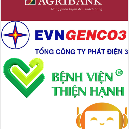
gian phát triển mới
Hội nghị chia sẻ kinh nghiệm, chuyển
giao kỹ thuật y tế, định hướng phát
triển chuyên sâu đến 2030
Chuyển đổi số mở ra không gian phát
triển trong lĩnh vực văn hóa, du lịch
Công bố quyết định của Ban Thường
vụ Tỉnh ủy về công tác cán bộ.
Thủ tướng Phạm Minh Chính: Khẩn
trương tái thiết cuộc sống người dân
sau thiên tai
Tập trung nâng cao chất lượng, tổ
chức sản xuất sầu riêng theo hướng
bền vững
Đẩy nhanh công tác khắc phục, ổn
định đời sống Nhân dân sau bão số 13
Bí thư Tỉnh ủy Lương Nguyễn Minh
Triết dự Ngày hội đại đoàn kết tại
Buôn Đăk Tuôr, xã Cư Pui
Khởi công xây dựng Trường Phổ thông