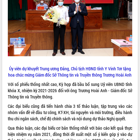
ĐIỂM TIN VĂN BẢN
QUY HOẠCH - KẾ HOẠCH
Ủy viên dự khuyết Trung ương Đảng, Chủ tịch HĐND tỉnh Y Vinh Tơr tặng
hoa chúc mừng Giám đốc Sở Thông tin và Truyền thông Trương Hoài Anh
Với số phiếu thống nhất cao, Kỳ họp đã bầu bổ sung Uỷ viên UBND tỉnh
khóa X, nhiệm kỳ 2021-2026 đối với ông Trương Hoài Anh - Giám đốc Sở
Thông tin và Truyền thông.
Các đại biểu cũng đã tiến hành chia 3 tổ thảo luận, tập trung vào các
nhóm vấn đề về đầu tư công, KT-XH, tài nguyên và môi trường, điều hành
thu chi ngân sách, chế độ chính sách và nội dung dự thảo Nghị quyết.
Qua thảo luận, các đại biểu cơ bản thống nhất với báo cáo kết quả thực
hiện nhiệm vụ năm 2021, đồng thời đề xuất một số ý kiến góp ý vào dự