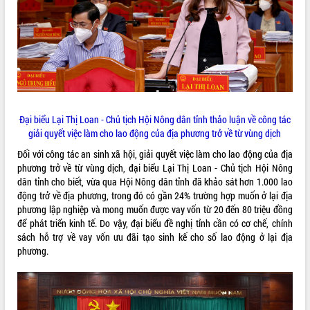
phá cơ chế - Hợp tác công tư
Đề án 06 tạo bước ngoặt đột phá trong
cải cách hành chính tỉnh Đắk Lắk
Kết nối tour, đẩy mạnh chuyển đổi số
để phát triển du lịch Đắk Lắk
Khởi động Dự án Đầu tư xây dựng hạ
tầng kỹ thuật Cụm công nghiệp Tân
Tiến
Đại biểu Lại Thị Loan - Chủ tịch Hội Nông dân tỉnh thảo luận về công tác
Gặp mặt các cơ quan báo chí nhân Kỷ
giải quyết việc làm cho lao động của địa phương trở về từ vùng dịch
niệm 101 năm Ngày Báo chí Cách
Đối với công tác an sinh xã hội, giải quyết việc làm cho lao động của địa
mạng Việt Nam
phương trở về từ vùng dịch, đại biểu Lại Thị Loan - Chủ tịch Hội Nông
Đắk Lắk sơ kết 4 năm triển khai thực
dân tỉnh cho biết, vừa qua Hội Nông dân tỉnh đã khảo sát hơn 1.000 lao
hiện Đề án 06 của Chính phủ
động trở về địa phương, trong đó có gần 24% trường hợp muốn ở lại địa
Họp báo thông tin về Hội nghị Công bố
phương lập nghiệp và mong muốn được vay vốn từ 20 đến 80 triệu đồng
Quy hoạch và Xúc tiến đầu tư tỉnh Đắk
để phát triển kinh tế. Do vậy, đại biểu đề nghị tỉnh cần có cơ chế, chính
Lắk
sách hỗ trợ về vay vốn ưu đãi tạo sinh kế cho số lao động ở lại địa
phương.
Khơi thông điểm nghẽn, đẩy nhanh
giải ngân vốn khắc phục thiên tai
HĐND tỉnh thông qua điều chỉnh Quy
hoạch tỉnh thời kỳ 2021-2030