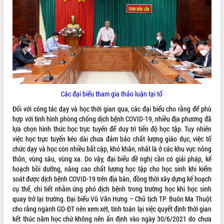
Hội thảo góp ý hồ sơ điều chỉnh quy
hoạch tỉnh Đắk Lắk thời kỳ 2021-2030,
tầm nhìn đến năm 2050
Nâng cao hiệu quả hoạt động của các
doanh nghiệp nhà nước
Hội nghị triển khai kết nối mạng
truyền số liệu chuyên dùng phục vụ cơ
quan Đảng, Nhà nước
Lễ phát động chuỗi hoạt động chung
Các đại biểu tham gia thảo luận tại tổ
tay làm sạch môi trường
Đối với công tác dạy và học thời gian qua, các đại biểu cho rằng để phù
Xã Ea Kar bước chuyển mình trong
hợp với tình hình phòng chống dịch bệnh COVID-19, nhiều địa phương đã
công tác cải cách hành chính mô hình
lựa chọn hình thức học trực tuyến để duy trì tiến độ học tập. Tuy nhiên
mới
việc học trực tuyến kéo dài chưa đảm bảo chất lượng giáo dục, việc tổ
UBND tỉnh họp báo định kỳ tháng 4
chức dạy và học còn nhiều bất cập, khó khăn, nhất là ở các khu vực nông
năm 2026
thôn, vùng sâu, vùng xa. Do vậy, đại biểu đề nghị cần có giải pháp, kế
Hội thảo khoa học “Giải pháp thúc đẩy
hoạch bồi dưỡng, nâng cao chất lượng học tập cho học sinh khi kiểm
phát triển nền kinh tế xanh tại tỉnh
soát được dịch bệnh COVID-19 trên địa bàn, đồng thời xây dựng kế hoạch
Đắk Lắk”
cụ thể, chi tiết nhằm ứng phó dịch bệnh trong trường học khi học sinh
quay trở lại trường. Đại biểu Vũ Văn Hưng – Chủ tịch TP. Buôn Ma Thuột
Tăng cường giám sát, đôn đốc thực
cho rằng ngành GD-ĐT nên xem xét, tính toán lại việc quyết định thời gian
hiện nhiệm vụ quản lý tài sản công
kết thúc năm học chứ không nên ấn định vào ngày 30/6/2021 do chưa
hàng tuần