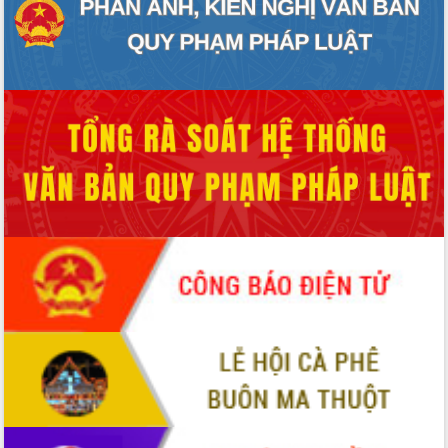
Tập huấn ứng dụng trí tuệ nhân tạo (AI)
trong thương mại điện tử năm 2026
Đoàn đại biểu Quốc hội tỉnh Đắk Lắk
trao đổi thông tin trước Kỳ họp thứ
nhất, Quốc hội khóa XVI
Quyết liệt cải cách hành chính, khơi
thông nguồn lực phát triển
Nâng cao hiệu lực, hiệu quả HĐND
tỉnh thông qua hiện đại hóa hành chính
Xã Ea Phê gắn cải cách hành chính với
chuyển đổi số
Phó Chủ tịch Thường trực UBND tỉnh
Hồ Thị Nguyên Thảo làm việc tại Trung
tâm Phục vụ hành chính công xã Ea
Phê
Xây dựng nền hành chính số đồng
hành cùng nông dân dân, doanh nghiệp
Giai đoạn 2026-2030, Đắk Lắk phấn
đấu có 77% xã đạt chuẩn nông thôn
mới