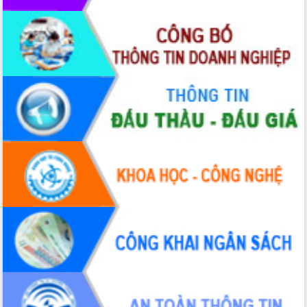
hai con số trong năm 2026
Tổ chức trang trọng Lễ hội Đền thờ
Lương Văn Chánh năm 2026
Phó Bí thư Tỉnh ủy Đắk Lắk Đỗ Hữu
Huy giữ chức Bí thư Đảng ủy Ủy Ban
Nhân dân tỉnh
Bệnh án điện tử thúc đẩy chuyển đổi
số y tế tại Đắk Lắk
Chuyển đổi số thư viện: Mở rộng
không gian tri thức trong thời đại số
Đánh giá, rút kinh nghiệm công tác tổ
chức diễn tập trước ngày bầu cử
Chương trình “Gặp gỡ hữu nghị –
Friendship Meeting New Year 2026”
Bầu cử Quốc hội và HĐND: Cử tri Đắk
Lắk gửi gắm niềm tin, kỳ vọng vào lá
phiếu
Đắk Lắk sẵn sàng các điều kiện cho
Ngày hội bầu cử đại biểu Quốc hội
khóa XVI và HĐND các cấp nhiệm kỳ