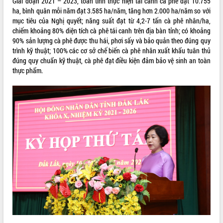
Giai đoạn 2021 – 2023, toàn tỉnh thực hiện tái canh cà phê đạt 10.755
ha, bình quân mỗi năm đạt 3.585 ha/năm, tăng hơn 2.000 ha/năm so với
VIDEO
mục tiêu của Nghị quyết; năng suất đạt từ 4,2-7 tấn cà phê nhân/ha,
chiếm khoảng 80% diện tích cà phê tái canh trên địa bàn tỉnh; có khoảng
Loading the player...
90% sản lượng cà phê được thu hái, phơi sấy và bảo quản theo đúng quy
Khám bệnh, cấp phát thuốc miễn phí
trình kỹ thuật; 100% các cơ sở chế biến cà phê nhân xuất khẩu tuân thủ
và tặng quà người dân xã Cư Pui
đúng quy chuẩn kỹ thuật, cà phê đạt điều kiện đảm bảo vệ sinh an toàn
thực phẩm.
Hội nghị UBND tỉnh Đắk Lắk thường kỳ
tháng 7/2026
Lễ truy tặng danh hiệu “Bà Mẹ Việt
Nam Anh hùng” và trao Huân chương
Lao động
ALBUM ẢNH
UBND tỉnh Đắk Lắk triển khai nhiệm
vụ 6 tháng cuối năm 2026
Kỳ họp thứ Hai, Hội đồng nhân dân
tỉnh khóa XI quyết nghị nhiều nội dung
quan trọng
Bí thư Tỉnh ủy Lương Nguyễn Minh
Triết thăm, tặng quà người có công với
cách mạng
Rà soát, hoàn thiện hệ thống thiết chế
văn hóa, thể thao đáp ứng yêu cầu
LIÊN KẾT WEB