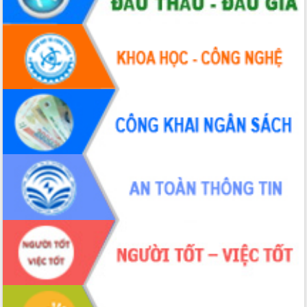
2026-2031
Đảm bảo cuộc bầu cử đại biểu Quốc
hội và đại biểu HĐND các cấp diễn ra
an toàn, hiệu quả, đúng quy định
Thủ tướng Chính phủ Phạm Minh Chính
kiểm tra, chỉ đạo hoàn thành các dự
án cao tốc và thăm khu tái định cư tại
Đắk Lắk
Sôi nổi Hội đua ngựa truyền thống Gò
Thì Thùng mừng Xuân Bính Ngọ 2026
Lãnh đạo tỉnh dâng hương tưởng niệm
tại Đập Đồng Cam đầu Xuân Bính Ngọ
Ngành nông nghiệp phấn đấu tăng
trưởng đạt 5,86% trong năm 2026
UBND tỉnh Đắk Lắk triển khai công tác
quốc phòng, quân sự địa phương năm
2026
Đắk Lắk tập trung toàn lực khắc phục
tồn tại IUU, sẵn sàng làm việc với
Đoàn thanh tra EC
Chủ tịch UBND tỉnh Tạ Anh Tuấn thăm,