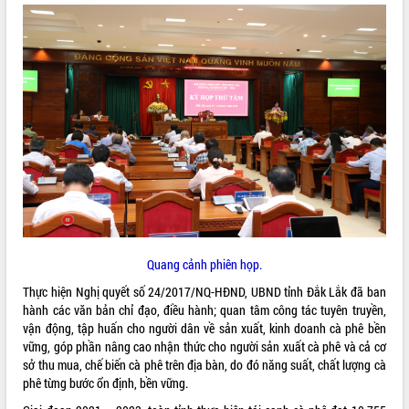
ĐIỂM TIN VĂN BẢN
QUY HOẠCH - KẾ HOẠCH
Quang cảnh phiên họp.
Thực hiện Nghị quyết số 24/2017/NQ-HĐND, UBND tỉnh Đắk Lắk đã ban
hành các văn bản chỉ đạo, điều hành; quan tâm công tác tuyên truyền,
vận động, tập huấn cho người dân về sản xuất, kinh doanh cà phê bền
vững, góp phần nâng cao nhận thức cho người sản xuất cà phê và cả cơ
sở thu mua, chế biến cà phê trên địa bàn, do đó năng suất, chất lượng cà
phê từng bước ổn định, bền vững.