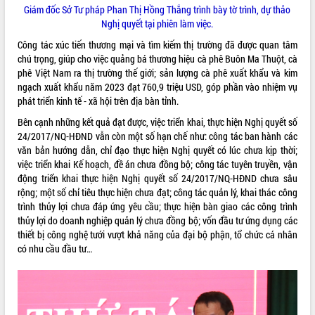
Giám đốc Sở Tư pháp Phan Thị Hồng Thắng trình bày tờ trình, dự thảo
phát triển mới
Nghị quyết tại phiên làm việc.
Thường trực HĐND tỉnh Đắk Lắk gặp
Công tác xúc tiến thương mại và tìm kiếm thị trường đã được quan tâm
mặt Đoàn chuyên gia y tế TP. Hồ Chí
chú trọng, giúp cho việc quảng bá thương hiệu cà phê Buôn Ma Thuột, cà
Minh
THỐNG KÊ TRUY CẬP
phê Việt Nam ra thị trường thế giới; sản lượng cà phê xuất khẩu và kim
Lễ truy điệu và an táng hài cốt liệt sĩ
ngạch xuất khẩu năm 2023 đạt 760,9 triệu USD, góp phần vào nhiệm vụ
tại Nghĩa trang Liệt sĩ xã Sơn Hòa
Hôm nay:
1551
phát triển kinh tế - xã hội trên địa bàn tỉnh.
Bàn giải pháp tháo gỡ khó khăn trong
Tất cả:
66046874
Bên cạnh những kết quả đạt được, việc triển khai, thực hiện Nghị quyết số
xuất khẩu sầu riêng và triển khai quy
24/2017/NQ-HĐND vẫn còn một số hạn chế như: công tác ban hành các
định EUDR
văn bản hướng dẫn, chỉ đạo thực hiện Nghị quyết có lúc chưa kịp thời;
Thứ trưởng Bộ Nông nghiệp và Môi
việc triển khai Kế hoạch, đề án chưa đồng bộ; công tác tuyên truyền, vận
trường Nguyễn Hoàng Hiệp khảo sát
động triển khai thực hiện Nghị quyết số 24/2017/NQ-HĐND chưa sâu
vùng trồng và doanh nghiệp đóng gói
rộng; một số chỉ tiêu thực hiện chưa đạt; công tác quản lý, khai thác công
sầu riêng tại Đắk Lắk
trình thủy lợi chưa đáp ứng yêu cầu; thực hiện bàn giao các công trình
Trình diễn nghệ thuật chế biến các
thủy lợi do doanh nghiệp quản lý chưa đồng bộ; vốn đầu tư ứng dụng các
món ăn từ sầu riêng
thiết bị công nghệ tưới vượt khả năng của đại bộ phận, tổ chức cá nhân
Đắk Lắk công bố Quy hoạch và xúc
có nhu cầu đầu tư…
tiến đầu tư tỉnh
Ngành cá ngừ Đắk Lắk chủ động thích
ứng để giữ vững thị trường xuất khẩu
Diễn đàn Kinh tế tư nhân Việt Nam đột