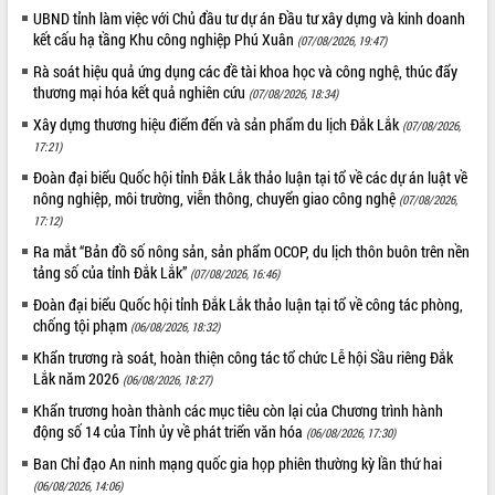
Hòn Yến phát triển du lịch gắn với bảo
UBND tỉnh làm việc với Chủ đầu tư dự án Đầu tư xây dựng và kinh doanh
tồn biển
kết cấu hạ tầng Khu công nghiệp Phú Xuân
(07/08/2026, 19:47)
Lấy ý kiến điều chỉnh Quy hoạch tỉnh
Rà soát hiệu quả ứng dụng các đề tài khoa học và công nghệ, thúc đẩy
Đắk Lắk thời kỳ 2021-2030, tầm nhìn
thương mại hóa kết quả nghiên cứu
(07/08/2026, 18:34)
đến năm 2050
Xây dựng thương hiệu điểm đến và sản phẩm du lịch Đắk Lắk
(07/08/2026,
Phát động chiến dịch 30 ngày đêm
17:21)
giải phóng mặt bằng Tuyến đường bộ
ven biển
Đoàn đại biểu Quốc hội tỉnh Đắk Lắk thảo luận tại tổ về các dự án luật về
nông nghiệp, môi trường, viễn thông, chuyển giao công nghệ
Đắk Lắk nỗ lực thúc đẩy tăng trưởng
(07/08/2026,
kinh tế từ 10% trở lên trong Quý
17:12)
II/2026
Ra mắt “Bản đồ số nông sản, sản phẩm OCOP, du lịch thôn buôn trên nền
Đắk Lắk ký kết thỏa thuận hợp tác về
tảng số của tỉnh Đắk Lắk”
(07/08/2026, 16:46)
chuyển đổi số giai đoạn 2026 – 2030
Đoàn đại biểu Quốc hội tỉnh Đắk Lắk thảo luận tại tổ về công tác phòng,
với Tập đoàn Bưu chính Viễn thông
chống tội phạm
(06/08/2026, 18:32)
Việt Nam
Khẩn trương rà soát, hoàn thiện công tác tổ chức Lễ hội Sầu riêng Đắk
Thứ trưởng Bộ Y tế làm việc với tỉnh
Lắk năm 2026
(06/08/2026, 18:27)
Đắk Lắk về phát triển nhân lực y tế
cho trạm y tế cấp xã
Khẩn trương hoàn thành các mục tiêu còn lại của Chương trình hành
động số 14 của Tỉnh ủy về phát triển văn hóa
(06/08/2026, 17:30)
Du lịch Đắk Lắk nâng tầm trải nghiệm
du khách thông qua Hệ thống cơ sở dữ
Ban Chỉ đạo An ninh mạng quốc gia họp phiên thường kỳ lần thứ hai
liệu và Bản đồ số
(06/08/2026, 14:06)