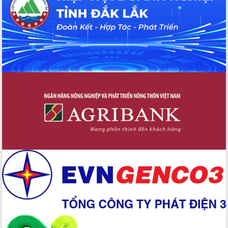
gian phát triển mới
Hội nghị chia sẻ kinh nghiệm, chuyển
giao kỹ thuật y tế, định hướng phát
triển chuyên sâu đến 2030
Chuyển đổi số mở ra không gian phát
triển trong lĩnh vực văn hóa, du lịch
Công bố quyết định của Ban Thường
vụ Tỉnh ủy về công tác cán bộ.
Thủ tướng Phạm Minh Chính: Khẩn
trương tái thiết cuộc sống người dân
sau thiên tai
Tập trung nâng cao chất lượng, tổ
chức sản xuất sầu riêng theo hướng
bền vững
Đẩy nhanh công tác khắc phục, ổn
định đời sống Nhân dân sau bão số 13
Bí thư Tỉnh ủy Lương Nguyễn Minh
Triết dự Ngày hội đại đoàn kết tại
Buôn Đăk Tuôr, xã Cư Pui
Khởi công xây dựng Trường Phổ thông