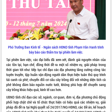
phá cơ chế - Hợp tác công tư
Đề án 06 tạo bước ngoặt đột phá trong
cải cách hành chính tỉnh Đắk Lắk
Kết nối tour, đẩy mạnh chuyển đổi số
để phát triển du lịch Đắk Lắk
Khởi động Dự án Đầu tư xây dựng hạ
tầng kỹ thuật Cụm công nghiệp Tân
Tiến
Phó Trưởng Ban Kinh tế - Ngân sách HĐND tỉnh Phạm Văn Hanh trình
Gặp mặt các cơ quan báo chí nhân Kỷ
bày báo cáo thẩm tra tại phiên làm việc.
niệm 101 năm Ngày Báo chí Cách
mạng Việt Nam
Tại phiên làm việc, các đại biểu đã xem xét, đánh giá nguyên nhân của
Đắk Lắk sơ kết 4 năm triển khai thực
các tồn tại, hạn chế, đồng thời đề ra một số nhiệm vụ, giải pháp trong
hiện Đề án 06 của Chính phủ
thời gian tới như: tiếp tục chỉ đạo các địa phương tăng cường công tác
tuyên truyền, tập huấn vận động người dân thực hiện tuân thủ quy trình
Họp báo thông tin về Hội nghị Công bố
tái canh cà phê; chuyển đổi cơ cấu cây trồng đối với những diện tích cà
Quy hoạch và Xúc tiến đầu tư tỉnh Đắk
phê không đảm bảo nguồn nước tưới, không phù hợp để chuyển sang
Lắk
cây trồng khác hiệu quả, kinh tế cao hơn.
Khơi thông điểm nghẽn, đẩy nhanh
giải ngân vốn khắc phục thiên tai
UBND tỉnh chỉ đạo các sở, ngành, cơ quan, đơn vị, địa phương chủ động
phối hợp chặt chẽ và tổ chức thực hiện có hiệu quả các nhiệm vụ, giải
HĐND tỉnh thông qua điều chỉnh Quy
pháp đã đề ra tại Nghị quyết số 24/2017/NQ-HĐND, các Đề án, kế hoạch
hoạch tỉnh thời kỳ 2021-2030