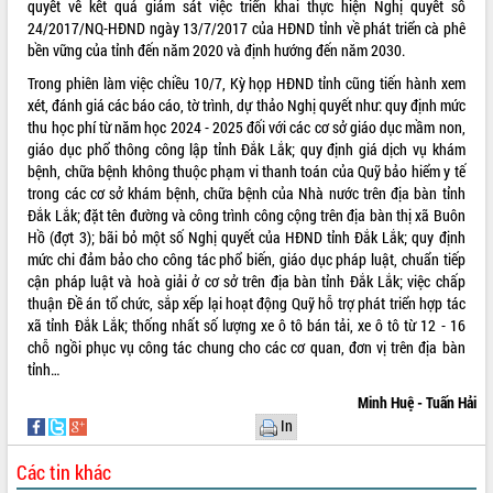
quyết về kết quả giám sát việc triển khai thực hiện Nghị quyết số
Tháo gỡ những vướng mắc, đẩy mạnh
24/2017/NQ-HĐND ngày 13/7/2017 của HĐND tỉnh về phát triển cà phê
công tác cải cách thủ tục hành chính
bền vững của tỉnh đến năm 2020 và định hướng đến năm 2030.
tại Trung tâm Phục vụ hành chính
Trong phiên làm việc chiều 10/7, Kỳ họp HĐND tỉnh cũng tiến hành xem
công tỉnh
xét, đánh giá các báo cáo, tờ trình, dự thảo Nghị quyết như: quy định mức
Đắk Lắk: Tôn vinh 46 giải pháp tại Hội
thu học phí từ năm học 2024 - 2025 đối với các cơ sở giáo dục mầm non,
thi Sáng tạo Kỹ thuật 2024 - 2025
giáo dục phổ thông công lập tỉnh Đắk Lắk; quy định giá dịch vụ khám
Đắk Lắk rà soát, điều chỉnh Đề án 190
bệnh, chữa bệnh không thuộc phạm vi thanh toán của Quỹ bảo hiểm y tế
về phát triển nuôi trồng thủy sản
trong các cơ sở khám bệnh, chữa bệnh của Nhà nước trên địa bàn tỉnh
Phó Chủ tịch UBND tỉnh Đắk Lắk
Đắk Lắk; đặt tên đường và công trình công cộng trên địa bàn thị xã Buôn
Trương Công Thái kiểm tra thực địa
Hồ (đợt 3); bãi bỏ một số Nghị quyết của HĐND tỉnh Đắk Lắk; quy định
Dự án cao tốc Khánh Hòa - Buôn Ma
mức chi đảm bảo cho công tác phổ biến, giáo dục pháp luật, chuẩn tiếp
Thuột
cận pháp luật và hoà giải ở cơ sở trên địa bàn tỉnh Đắk Lắk; việc chấp
thuận Đề án tổ chức, sắp xếp lại hoạt động Quỹ hỗ trợ phát triển hợp tác
Định vị cà phê Việt Nam như một “di
xã tỉnh Đắk Lắk; thống nhất số lượng xe ô tô bán tải, xe ô tô từ 12 - 16
sản sống” trong dòng chảy toàn cầu
chỗ ngồi phục vụ công tác chung cho các cơ quan, đơn vị trên địa bàn
Xây dựng nông thôn mới: Nâng cao đời
tỉnh…
sống người dân từ những mô hình thiết
thực
Minh Huệ - Tuấn Hải
In
Quyết liệt tháo gỡ vướng mắc, đẩy
nhanh tiến độ các dự án trọng điểm
Các tin khác
trong Khu kinh tế Nam Phú Yên