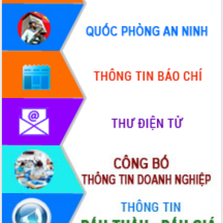
hai con số trong năm 2026
Tổ chức trang trọng Lễ hội Đền thờ
Lương Văn Chánh năm 2026
Phó Bí thư Tỉnh ủy Đắk Lắk Đỗ Hữu
Huy giữ chức Bí thư Đảng ủy Ủy Ban
Nhân dân tỉnh
Bệnh án điện tử thúc đẩy chuyển đổi
số y tế tại Đắk Lắk
Chuyển đổi số thư viện: Mở rộng
không gian tri thức trong thời đại số
Đánh giá, rút kinh nghiệm công tác tổ
chức diễn tập trước ngày bầu cử
Chương trình “Gặp gỡ hữu nghị –
Friendship Meeting New Year 2026”
Bầu cử Quốc hội và HĐND: Cử tri Đắk
Lắk gửi gắm niềm tin, kỳ vọng vào lá
phiếu
Đắk Lắk sẵn sàng các điều kiện cho
Ngày hội bầu cử đại biểu Quốc hội
khóa XVI và HĐND các cấp nhiệm kỳ