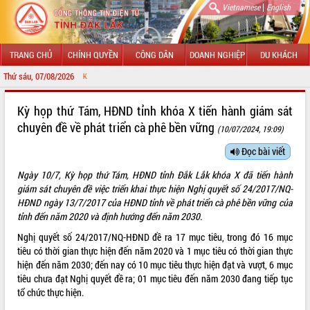
|
Vietnamese
English
TRANG CHỦ
CHÍNH QUYỀN
CÔNG DÂN
DOANH NGHIỆP
DU KHÁCH
Thứ sáu, 07/08/2026
CHÀO MỪNG ĐẾN VỚI 
GIỚI THIỆU
Kỳ họp thứ Tám, HĐND tỉnh khóa X tiến hành giám sát
chuyên đề về phát triển cà phê bền vững
(10/07/2024, 19:09)
LÃNH ĐẠO UBND TỈNH
Đọc bài viết
TIN TỨC SỰ KIỆN
Ngày 10/7, Kỳ họp thứ Tám, HĐND tỉnh Đắk Lắk khóa X đã tiến hành
SỞ, BAN, NGÀNH
giám sát chuyên đề việc triển khai thực hiện Nghị quyết số 24/2017/NQ-
HĐND ngày 13/7/2017 của HĐND tỉnh về phát triển cà phê bền vững của
UBND CÁC XÃ, PHƯỜNG
tỉnh đến năm 2020 và định hướng đến năm 2030.
Nghị quyết số 24/2017/NQ-HĐND đề ra 17 mục tiêu, trong đó 16 mục
THÔNG TIN CHỈ ĐẠO ĐIỀU HÀNH
tiêu có thời gian thực hiện đến năm 2020 và 1 mục tiêu có thời gian thực
hiện đến năm 2030; đến nay có 10 mục tiêu thực hiện đạt và vượt, 6 mục
HỆ THỐNG VĂN BẢN
tiêu chưa đạt Nghị quyết đề ra; 01 mục tiêu đến năm 2030 đang tiếp tục
tổ chức thực hiện.
VĂN BẢN HĐND TỈNH