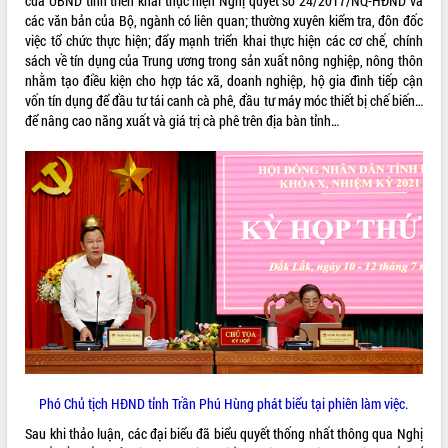
của UBND tỉnh triển khai thực hiện Nghị quyết số 24/2017/NQ-HĐND và
Hội thảo góp ý hồ sơ điều chỉnh quy
các văn bản của Bộ, ngành có liên quan; thường xuyên kiểm tra, đôn đốc
hoạch tỉnh Đắk Lắk thời kỳ 2021-2030,
việc tổ chức thực hiện; đẩy mạnh triển khai thực hiện các cơ chế, chính
tầm nhìn đến năm 2050
sách về tín dụng của Trung ương trong sản xuất nông nghiệp, nông thôn
Nâng cao hiệu quả hoạt động của các
nhằm tạo điều kiện cho hợp tác xã, doanh nghiệp, hộ gia đình tiếp cận
doanh nghiệp nhà nước
vốn tín dụng để đầu tư tái canh cà phê, đầu tư máy móc thiết bị chế biến…
Hội nghị triển khai kết nối mạng
để nâng cao năng xuất và giá trị cà phê trên địa bàn tỉnh…
truyền số liệu chuyên dùng phục vụ cơ
quan Đảng, Nhà nước
Lễ phát động chuỗi hoạt động chung
tay làm sạch môi trường
Xã Ea Kar bước chuyển mình trong
công tác cải cách hành chính mô hình
mới
UBND tỉnh họp báo định kỳ tháng 4
năm 2026
Hội thảo khoa học “Giải pháp thúc đẩy
phát triển nền kinh tế xanh tại tỉnh
Đắk Lắk”
Tăng cường giám sát, đôn đốc thực
Phó Chủ tịch HĐND tỉnh Trần Phú Hùng phát biểu tại phiên làm việc.
hiện nhiệm vụ quản lý tài sản công
Sau khi thảo luận, các đại biểu đã biểu quyết thống nhất thông qua Nghị
hàng tuần