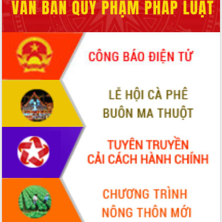
Chuyển đổi số 'mở đường' cho nông
nghiệp Đắk Lắk tăng trưởng bứt phá
Triển khai đồng bộ đo đạc, lập hồ sơ
địa chính, hoàn thiện cơ sở dữ liệu đất
đai
Ứng dụng sinh trắc học - Bước tiến
trong hành trình chuyển đổi số tại Đắk
Lắk
Đắk Lắk nâng cao hiệu quả công tác
Đảng từ Sổ tay đảng viên điện tử
Đắk Lắk đẩy mạnh nuôi biển công
nghệ, hướng tới phát triển thủy sản
bền vững
Tập huấn nâng cao năng lực triển khai
chuyển đổi số cho cán bộ, công chức
cấp xã
Đắk Lắk phát động hưởng ứng Ngày
Quyền của người tiêu dùng Việt Nam
2026
Đẩy mạnh cải cách hành chính, quyết
tâm đạt được mục tiêu tăng trưởng