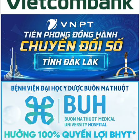
doanh nghiệp làm thước đo phục vụ
Đảm bảo công tác bầu cử triển khai
đúng tiến độ, quy trình theo luật định
Ban Tuyên giáo và Dân vận Trung ương
tập huấn công tác khoa giáo năm 2025
Đắk Lắk hưởng ứng Ngày Pháp luật
Việt Nam 2025 và biểu dương 25 tập
thể, cá nhân tiêu biểu
Hội nghị lần thứ nhất Ban Chỉ đạo
công tác bầu cử tỉnh Đắk Lắk
Hội nghị UBND tỉnh thường kỳ tháng
10 năm 2025
Kỳ họp chuyên đề lần thứ Ba, HĐND
tỉnh khóa X
Bí thư Tỉnh ủy Lương Nguyễn Minh
Triết kiểm tra việc thực hiện chống
khai thác IUU
Hội thảo chuyên đề “Hành trình xuất
khẩu nông sản Việt Nam qua thương
mại điện tử cùng Amazon”