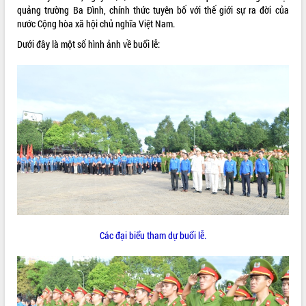
quảng trường Ba Đình, chính thức tuyên bố với thế giới sự ra đời của
ĐIỂM TIN VĂN BẢN
nước Cộng hòa xã hội chủ nghĩa Việt Nam.
Dưới đây là một số hình ảnh về buổi lễ:
QUY HOẠCH - KẾ HOẠCH
Các đại biểu tham dự buổi lễ.