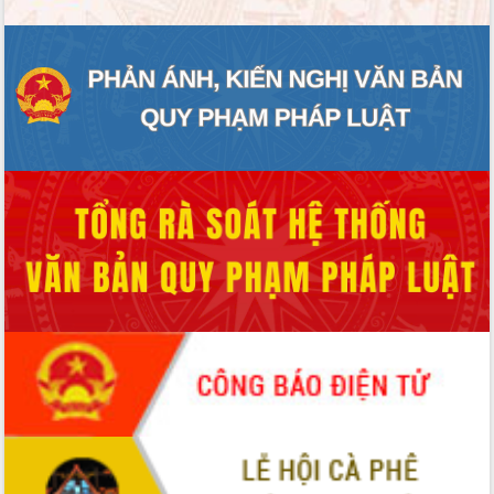
UBND tỉnh họp báo định kỳ tháng 4
năm 2026
Hội thảo khoa học “Giải pháp thúc đẩy
phát triển nền kinh tế xanh tại tỉnh
Đắk Lắk”
Tăng cường giám sát, đôn đốc thực
hiện nhiệm vụ quản lý tài sản công
hàng tuần
Tháo gỡ những vướng mắc, đẩy mạnh
công tác cải cách thủ tục hành chính
tại Trung tâm Phục vụ hành chính
công tỉnh
Đắk Lắk: Tôn vinh 46 giải pháp tại Hội
thi Sáng tạo Kỹ thuật 2024 - 2025
Đắk Lắk rà soát, điều chỉnh Đề án 190
về phát triển nuôi trồng thủy sản
Phó Chủ tịch UBND tỉnh Đắk Lắk
Trương Công Thái kiểm tra thực địa
Dự án cao tốc Khánh Hòa - Buôn Ma
Thuột