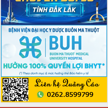
các nhiệm vụ đề ra năm 2025
Phát huy vai trò của người có uy tín
trong phòng chống tảo hôn và hôn
nhân cận huyết thống
Nông sản Tây Nguyên thu hút doanh
nghiệp nước ngoài
Đắk Lắk định vị thương hiệu du lịch
“Biển – Rừng – Cà phê” trong không
gian phát triển mới
Hội nghị chia sẻ kinh nghiệm, chuyển
giao kỹ thuật y tế, định hướng phát
triển chuyên sâu đến 2030
Chuyển đổi số mở ra không gian phát
triển trong lĩnh vực văn hóa, du lịch
Công bố quyết định của Ban Thường
vụ Tỉnh ủy về công tác cán bộ.
Thủ tướng Phạm Minh Chính: Khẩn
trương tái thiết cuộc sống người dân
sau thiên tai
Tập trung nâng cao chất lượng, tổ