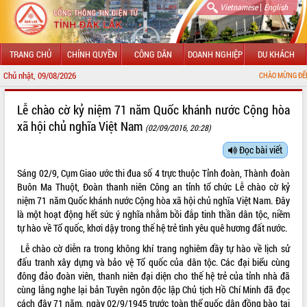
|
Vietnamese
English
TRANG CHỦ
CHÍNH QUYỀN
CÔNG DÂN
DOANH NGHIỆP
DU KHÁCH
Chủ nhật, 09/08/2026
CHÀO MỪNG ĐẾN VỚI CỔNG THÔNG TI
GIỚI THIỆU
Lễ chào cờ kỷ niệm 71 năm Quốc khánh nước Cộng hòa
xã hội chủ nghĩa Việt Nam
(02/09/2016, 20:28)
LÃNH ĐẠO UBND TỈNH
Đọc bài viết
TIN TỨC SỰ KIỆN
Sáng 02/9, Cụm Giao ước thi đua số 4 trực thuộc Tỉnh đoàn, Thành đoàn
SỞ, BAN, NGÀNH
Buôn Ma Thuột, Đoàn thanh niên Công an tỉnh tổ chức Lễ chào cờ kỷ
niệm 71 năm Quốc khánh nước Cộng hòa xã hội chủ nghĩa Việt Nam. Đây
UBND CÁC XÃ, PHƯỜNG
là một hoạt động hết sức ý nghĩa nhằm bồi đắp tinh thần dân tộc, niềm
tự hào về Tổ quốc, khơi dậy trong thế hệ trẻ tình yêu quê hương đất nước.
THÔNG TIN CHỈ ĐẠO ĐIỀU HÀNH
Lễ chào cờ diễn ra trong không khí trang nghiêm đầy tự hào về lịch sử
đấu tranh xây dựng và bảo vệ Tổ quốc của dân tộc. Các đại biểu cùng
HỆ THỐNG VĂN BẢN
đông đảo đoàn viên, thanh niên đại diện cho thế hệ trẻ của tỉnh nhà đã
cùng lắng nghe lại bản Tuyên ngôn độc lập Chủ tịch Hồ Chí Minh đã đọc
VĂN BẢN HĐND TỈNH
cách đây 71 năm, ngày 02/9/1945 trước toàn thể quốc dân đồng bào tại