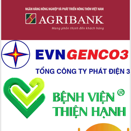
trưởng đạt 5,86% trong năm 2026
UBND tỉnh Đắk Lắk triển khai công tác
quốc phòng, quân sự địa phương năm
2026
Đắk Lắk tập trung toàn lực khắc phục
tồn tại IUU, sẵn sàng làm việc với
Đoàn thanh tra EC
Chủ tịch UBND tỉnh Tạ Anh Tuấn thăm,
chúc mừng các bệnh viện nhân Ngày
Thầy thuốc Việt Nam
Rộn ràng lễ hội truyền thống Sông
nước Đà Nông lần thứ I năm 2026
Kỳ họp Chuyên đề lần thứ Năm, HĐND
tỉnh Đắk Lắk thông qua các nghị quyết
quan trọng
Thống nhất danh sách giới thiệu ứng
cử đại biểu Quốc hội khoá XVI và đại
biểu HĐND tỉnh Đắk Lắk, nhiệm kỳ
2026-2031
Phát động hai phong trào thi đua quan