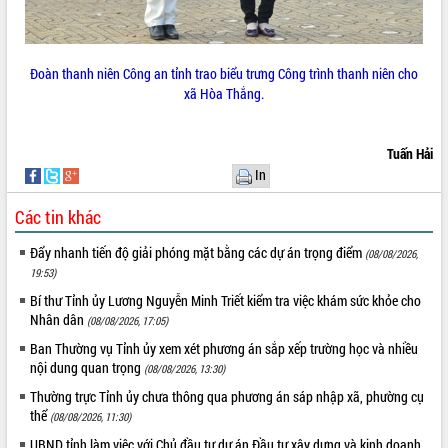
sầu riêng tại Đắk Lắk
Trình diễn nghệ thuật chế biến các
món ăn từ sầu riêng
Đoàn thanh niên Công an tỉnh trao biểu trưng Công trình thanh niên cho
Đắk Lắk công bố Quy hoạch và xúc
xã Hòa Thắng.
tiến đầu tư tỉnh
Ngành cá ngừ Đắk Lắk chủ động thích
ứng để giữ vững thị trường xuất khẩu
Tuấn Hải
Diễn đàn Kinh tế tư nhân Việt Nam đột
In
phá cơ chế - Hợp tác công tư
Đề án 06 tạo bước ngoặt đột phá trong
Các tin khác
cải cách hành chính tỉnh Đắk Lắk
Đẩy nhanh tiến độ giải phóng mặt bằng các dự án trọng điểm
Kết nối tour, đẩy mạnh chuyển đổi số
(08/08/2026,
19:53)
để phát triển du lịch Đắk Lắk
Khởi động Dự án Đầu tư xây dựng hạ
Bí thư Tỉnh ủy Lương Nguyễn Minh Triết kiểm tra việc khám sức khỏe cho
Nhân dân
tầng kỹ thuật Cụm công nghiệp Tân
(08/08/2026, 17:05)
Tiến
Ban Thường vụ Tỉnh ủy xem xét phương án sắp xếp trường học và nhiều
Gặp mặt các cơ quan báo chí nhân Kỷ
nội dung quan trọng
(08/08/2026, 13:30)
niệm 101 năm Ngày Báo chí Cách
Thường trực Tỉnh ủy chưa thông qua phương án sáp nhập xã, phường cụ
mạng Việt Nam
thể
(08/08/2026, 11:30)
Đắk Lắk sơ kết 4 năm triển khai thực
UBND tỉnh làm việc với Chủ đầu tư dự án Đầu tư xây dựng và kinh doanh