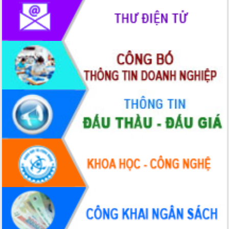
với Tập đoàn Bưu chính Viễn thông
Việt Nam
Thứ trưởng Bộ Y tế làm việc với tỉnh
Đắk Lắk về phát triển nhân lực y tế
cho trạm y tế cấp xã
Du lịch Đắk Lắk nâng tầm trải nghiệm
du khách thông qua Hệ thống cơ sở dữ
liệu và Bản đồ số
Tập huấn ứng dụng trí tuệ nhân tạo (AI)
trong thương mại điện tử năm 2026
Đoàn đại biểu Quốc hội tỉnh Đắk Lắk
trao đổi thông tin trước Kỳ họp thứ
nhất, Quốc hội khóa XVI
Quyết liệt cải cách hành chính, khơi
thông nguồn lực phát triển
Nâng cao hiệu lực, hiệu quả HĐND
tỉnh thông qua hiện đại hóa hành chính
Xã Ea Phê gắn cải cách hành chính với
chuyển đổi số
Phó Chủ tịch Thường trực UBND tỉnh