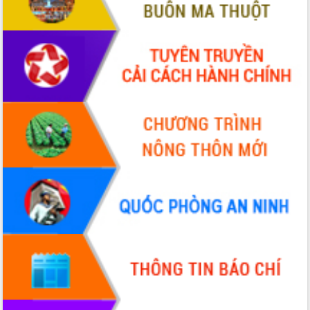
Định vị cà phê Việt Nam như một “di
sản sống” trong dòng chảy toàn cầu
Xây dựng nông thôn mới: Nâng cao đời
sống người dân từ những mô hình thiết
thực
Quyết liệt tháo gỡ vướng mắc, đẩy
nhanh tiến độ các dự án trọng điểm
trong Khu kinh tế Nam Phú Yên
Hòn Yến phát triển du lịch gắn với bảo
tồn biển
Lấy ý kiến điều chỉnh Quy hoạch tỉnh
Đắk Lắk thời kỳ 2021-2030, tầm nhìn
đến năm 2050
Phát động chiến dịch 30 ngày đêm
giải phóng mặt bằng Tuyến đường bộ
ven biển
Đắk Lắk nỗ lực thúc đẩy tăng trưởng
kinh tế từ 10% trở lên trong Quý
II/2026
Đắk Lắk ký kết thỏa thuận hợp tác về
chuyển đổi số giai đoạn 2026 – 2030