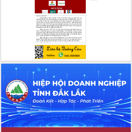
Chương trình “Gặp gỡ hữu nghị –
Friendship Meeting New Year 2026”
Bầu cử Quốc hội và HĐND: Cử tri Đắk
Lắk gửi gắm niềm tin, kỳ vọng vào lá
phiếu
Đắk Lắk sẵn sàng các điều kiện cho
Ngày hội bầu cử đại biểu Quốc hội
khóa XVI và HĐND các cấp nhiệm kỳ
2026-2031
Đảm bảo cuộc bầu cử đại biểu Quốc
hội và đại biểu HĐND các cấp diễn ra
an toàn, hiệu quả, đúng quy định
Thủ tướng Chính phủ Phạm Minh Chính
kiểm tra, chỉ đạo hoàn thành các dự
án cao tốc và thăm khu tái định cư tại
Đắk Lắk
Sôi nổi Hội đua ngựa truyền thống Gò
Thì Thùng mừng Xuân Bính Ngọ 2026
Lãnh đạo tỉnh dâng hương tưởng niệm
tại Đập Đồng Cam đầu Xuân Bính Ngọ
Ngành nông nghiệp phấn đấu tăng