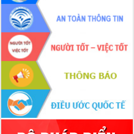
Hồ Thị Nguyên Thảo làm việc tại Trung
tâm Phục vụ hành chính công xã Ea
Phê
Xây dựng nền hành chính số đồng
hành cùng nông dân dân, doanh nghiệp
Giai đoạn 2026-2030, Đắk Lắk phấn
đấu có 77% xã đạt chuẩn nông thôn
mới
Chuyển đổi số 'mở đường' cho nông
nghiệp Đắk Lắk tăng trưởng bứt phá
Triển khai đồng bộ đo đạc, lập hồ sơ
địa chính, hoàn thiện cơ sở dữ liệu đất
đai
Ứng dụng sinh trắc học - Bước tiến
trong hành trình chuyển đổi số tại Đắk
Lắk
Đắk Lắk nâng cao hiệu quả công tác
Đảng từ Sổ tay đảng viên điện tử
Đắk Lắk đẩy mạnh nuôi biển công
nghệ, hướng tới phát triển thủy sản
bền vững