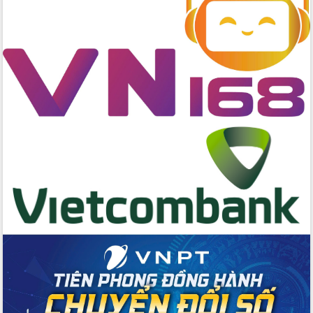
trọng trong kỷ nguyên mới
Hội nghị lần thứ tư Ban Chỉ đạo công
tác bầu cử tỉnh Đắk Lắk
Hội nghị Báo cáo viên Trung ương
tháng 01/2026
Phó Thủ tướng Hồ Quốc Dũng đánh giá
cao kết quả Chiến dịch Quang Trung
tại Đắk Lắk
Hội nghị Ban Chấp hành Đảng bộ tỉnh
Đắk Lắk lần thứ 2 (mở rộng)
Tập trung giải phóng mặt bằng, đẩy
nhanh tiến độ Tuyến đường bộ ven
biển
Gỡ khó, khởi công xây dựng, sửa chữa
toàn bộ nhà ở cho hộ dân đúng tiến độ
đề ra
UBND tỉnh Đắk Lắk tổng kết công tác
quốc phòng, quân sự địa phương năm
2025
Tập trung triển khai quyết liệt, đồng bộ
các giải pháp nhằm thực hiện hiệu quả