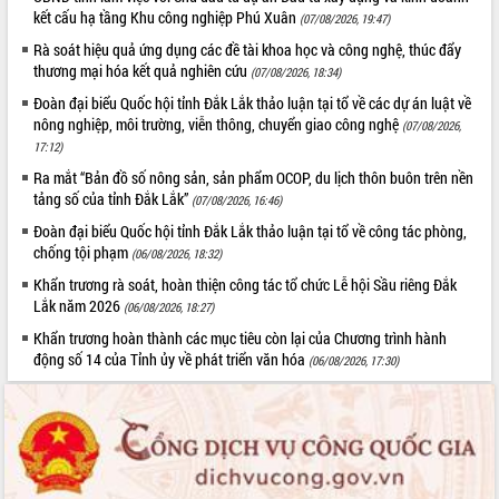
hiện Đề án 06 của Chính phủ
kết cấu hạ tầng Khu công nghiệp Phú Xuân
(07/08/2026, 19:47)
Họp báo thông tin về Hội nghị Công bố
Rà soát hiệu quả ứng dụng các đề tài khoa học và công nghệ, thúc đẩy
Quy hoạch và Xúc tiến đầu tư tỉnh Đắk
thương mại hóa kết quả nghiên cứu
(07/08/2026, 18:34)
Lắk
Khơi thông điểm nghẽn, đẩy nhanh
Đoàn đại biểu Quốc hội tỉnh Đắk Lắk thảo luận tại tổ về các dự án luật về
nông nghiệp, môi trường, viễn thông, chuyển giao công nghệ
giải ngân vốn khắc phục thiên tai
(07/08/2026,
17:12)
HĐND tỉnh thông qua điều chỉnh Quy
hoạch tỉnh thời kỳ 2021-2030
Ra mắt “Bản đồ số nông sản, sản phẩm OCOP, du lịch thôn buôn trên nền
tảng số của tỉnh Đắk Lắk”
(07/08/2026, 16:46)
Hội thảo góp ý hồ sơ điều chỉnh quy
hoạch tỉnh Đắk Lắk thời kỳ 2021-2030,
Đoàn đại biểu Quốc hội tỉnh Đắk Lắk thảo luận tại tổ về công tác phòng,
tầm nhìn đến năm 2050
chống tội phạm
(06/08/2026, 18:32)
Nâng cao hiệu quả hoạt động của các
Khẩn trương rà soát, hoàn thiện công tác tổ chức Lễ hội Sầu riêng Đắk
doanh nghiệp nhà nước
Lắk năm 2026
(06/08/2026, 18:27)
Hội nghị triển khai kết nối mạng
Khẩn trương hoàn thành các mục tiêu còn lại của Chương trình hành
truyền số liệu chuyên dùng phục vụ cơ
động số 14 của Tỉnh ủy về phát triển văn hóa
(06/08/2026, 17:30)
quan Đảng, Nhà nước
Lễ phát động chuỗi hoạt động chung
tay làm sạch môi trường
Xã Ea Kar bước chuyển mình trong
công tác cải cách hành chính mô hình
mới