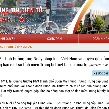
ÍNH QUYỀN
CÔNG DÂN
DOANH NGH
ĐẮK LẮK
Mít tinh hưởng ứng Ngày pháp luật Việt Nam và quyên góp, ủn
g bào một số tỉnh miền Trung bị thiệt hại do mưa lũ.
(07/11/2016, 08
Đọc bài 
 6/11, tại Quảng trường 10/3 thành phố Buôn Ma Thuột, Trường Trung cấp Luật
huột phối hợp với Thành đoàn Buôn Ma Thuột tổ chức Lễ Mít tinh hưởng ứng
 luật Việt Nam và quyên góp, ủng hộ đồng bào một số tỉnh miền Trung bị thiệt h
lũ.
 dự buổi Lễ có ông Nguyễn Hùng Vừa – Hiệu trưởng Trường Trung cấp Luật Bu
t, anh Y Qúy Niê Siêng – Bí thư Thành đoàn Buôn Ma Thuột, đại diện Ủy ban