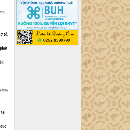
026,
cơ sở,
 phát
Lắk
8/2026,
 tại
 dục