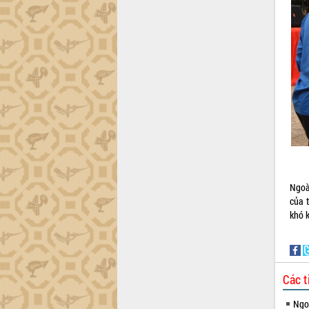
cải cách hành chính tỉnh Đắk Lắk
Kết nối tour, đẩy mạnh chuyển đổi số
để phát triển du lịch Đắk Lắk
Khởi động Dự án Đầu tư xây dựng hạ
tầng kỹ thuật Cụm công nghiệp Tân
Tiến
Gặp mặt các cơ quan báo chí nhân Kỷ
niệm 101 năm Ngày Báo chí Cách
mạng Việt Nam
Đắk Lắk sơ kết 4 năm triển khai thực
hiện Đề án 06 của Chính phủ
Họp báo thông tin về Hội nghị Công bố
Quy hoạch và Xúc tiến đầu tư tỉnh Đắk
Ngoà
Lắk
của 
khó 
Khơi thông điểm nghẽn, đẩy nhanh
giải ngân vốn khắc phục thiên tai
HĐND tỉnh thông qua điều chỉnh Quy
hoạch tỉnh thời kỳ 2021-2030
Các t
Hội thảo góp ý hồ sơ điều chỉnh quy
hoạch tỉnh Đắk Lắk thời kỳ 2021-2030,
Ngoạ
tầm nhìn đến năm 2050