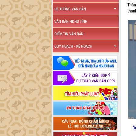
Thàn
HỆ THỐNG VĂN BẢN
than
VĂN BẢN HĐND TỈNH
ĐIỂM TIN VĂN BẢN
QUY HOẠCH - KẾ HOẠCH
Ô