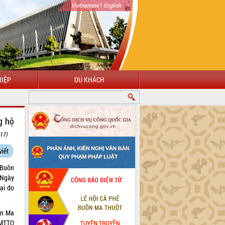
|
Vietnamese
English
IỆP
DU KHÁCH
g hộ
:17)
viết
 Buôn
 Ngày
ại do
ôn Ma
 MTTQ