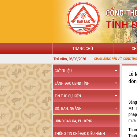
TRANG CHỦ
CH
Thứ năm, 06/08/2026
CHÀO MỪNG ĐẾN VỚI CỔNG THÔNG TIN ĐIỆN TỬ TỈNH 
GIỚI THIỆU
Lễ 
đồn
LÃNH ĐẠO UBND TỈNH
TIN TỨC SỰ KIỆN
Sáng
Ma T
SỞ, BAN, NGÀNH
pháp
mưa 
UBND CÁC XÃ, PHƯỜNG
Tham
THÔNG TIN CHỈ ĐẠO ĐIỀU HÀNH
Thuộ