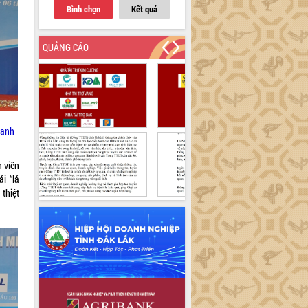
Bình chọn
Kết quả
QUẢNG CÁO
oanh
 viên
i “lá
thiệt