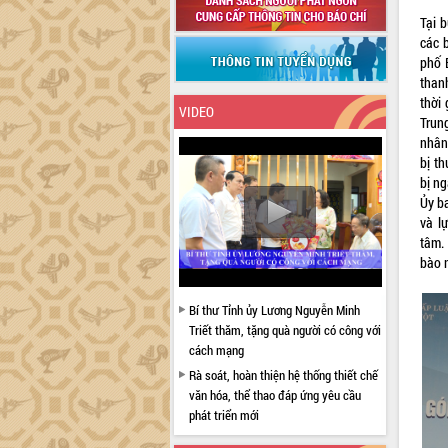
Tại 
các 
phố 
than
thời
VIDEO
Trun
nhân
bị t
bị n
Ủy b
và l
tâm.
bào 
Bí thư Tỉnh ủy Lương Nguyễn Minh
Triết thăm, tặng quà người có công với
cách mạng
Rà soát, hoàn thiện hệ thống thiết chế
văn hóa, thể thao đáp ứng yêu cầu
phát triển mới
Thường trực HĐND tỉnh Đắk Lắk gặp