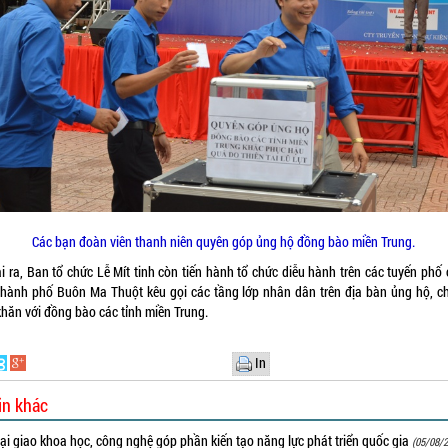
Các bạn đoàn viên thanh niên quyên góp ủng hộ đồng bào miền Trung.
i ra, Ban tổ chức Lễ Mít tinh còn tiến hành tổ chức diễu hành trên các tuyến phố 
thành phố Buôn Ma Thuột kêu gọi các tầng lớp nhân dân trên địa bàn ủng hộ, ch
khăn với đồng bào các tỉnh miền Trung.
In
in khác
i giao khoa học, công nghệ góp phần kiến tạo năng lực phát triển quốc gia
(05/08/2