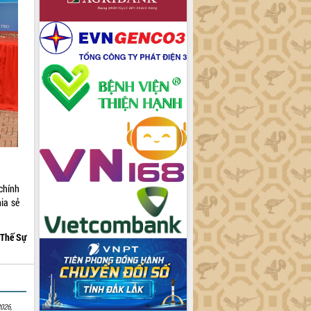
chính
ia sẻ
Thế Sự
026,