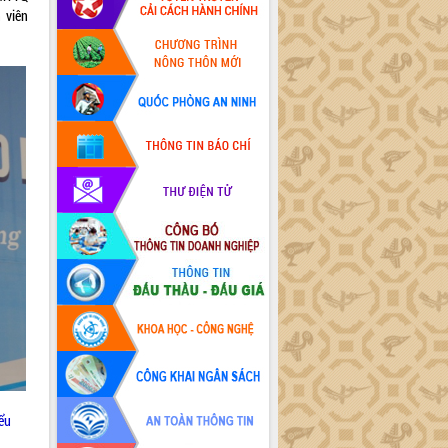
 viên
ểu