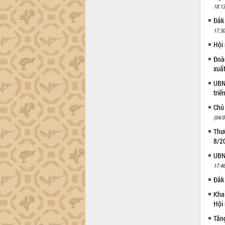
18:13
Nâng cao hiệu quả hoạt động của các
Đắk
doanh nghiệp nhà nước
17:30
Hội nghị triển khai kết nối mạng
truyền số liệu chuyên dùng phục vụ cơ
Hội
quan Đảng, Nhà nước
Đoàn
Lễ phát động chuỗi hoạt động chung
xuấ
tay làm sạch môi trường
UBND
Xã Ea Kar bước chuyển mình trong
triể
công tác cải cách hành chính mô hình
Chủ
mới
(04/0
UBND tỉnh họp báo định kỳ tháng 4
năm 2026
Thườ
8/2
Hội thảo khoa học “Giải pháp thúc đẩy
phát triển nền kinh tế xanh tại tỉnh
UBND
Đắk Lắk”
17:46
Tăng cường giám sát, đôn đốc thực
Đắk 
hiện nhiệm vụ quản lý tài sản công
Khai
hàng tuần
Hội 
Tháo gỡ những vướng mắc, đẩy mạnh
Tăn
công tác cải cách thủ tục hành chính