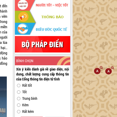
t đến
thành
 viên
Trong
 miền
n của
người
a lúa
 hại…
 động
g hảo
BÌNH CHỌN
 đồng
Xin ý kiến đánh giá về giao diện, nội
dung, chất lượng cung cấp thông tin
của Cổng thông tin điện tử tỉnh
Rất tốt
Tốt
Trung bình
Kém
Rất kém