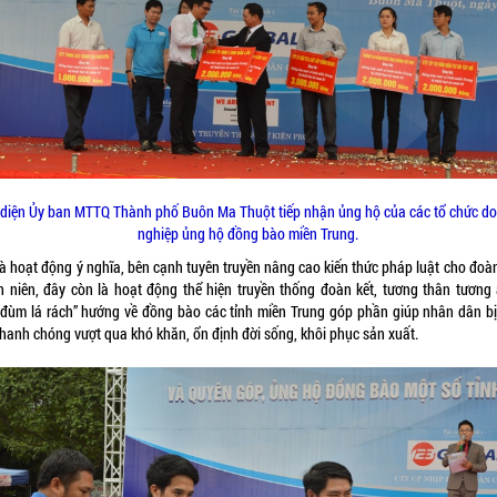
 diện Ủy ban MTTQ Thành phố Buôn Ma Thuột tiếp nhận ủng hộ của các tổ chức d
nghiệp ủng hộ đồng bào miền Trung.
là hoạt động ý nghĩa, bên cạnh tuyên truyền nâng cao kiến thức pháp luật cho đoàn
h niên, đây còn là hoạt động thể hiện truyền thống đoàn kết, tương thân tương á
 đùm lá rách” hướng về đồng bào các tỉnh miền Trung góp phần giúp nhân dân bị 
nhanh chóng vượt qua khó khăn, ổn định đời sống, khôi phục sản xuất.