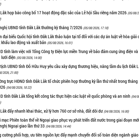
)
 Lắk họp báo công bố 17 hoạt động đặc sắc của Lễ hội Sầu riêng năm 2026
(05/08/2
)
 nghị UBND tỉnh Đắk Lắk thường kỳ tháng 7/2026
(05/08/2026, 17:18)
 đại biểu Quốc hội tỉnh Đắk Lắk thảo luận tại tổ đối với các dự án luật về hòa giải 
t khẩu lao động và xuất bản
(05/08/2026, 16:01)
 tỉnh làm việc với Tổng Công ty Điện lực miền Trung về bảo đảm cung ứng điện và
n lưới điện
(05/08/2026, 14:00)
 tịch UBND tỉnh Đỗ Hữu Huy yêu cầu xây dựng thương hiệu, nâng tầm du lịch Đắk 
8/2026, 21:00)
ng trực HĐND tỉnh Đắk Lắk tổ chức phiên họp thường kỳ lần thứ nhất trong tháng
026
(04/08/2026, 18:22)
 tỉnh Đắk Lắk tổng kết công tác thực hiện các luật về quốc phòng và an ninh
(04/0
)
Lắk đẩy nhanh khai thác, xử lý hơn 760 cơ sở nhà, đất dôi dư
(04/08/2026, 16:00)
 mạc Phiên toàn thể về Ngoại giao phục vụ phát triển đất nước trong giai đoạn mới
nghị Ngoại giao lần thứ 33
(04/08/2026, 14:44)
g cường phối hợp, ưu tiên nguồn lực đẩy mạnh chuyển đổi số toàn diện ngành giáo