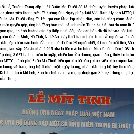
buổi Lễ, Trường Trung cấp Luật Buôn Ma Thuột đã tổ chức tuyên truyền pháp luậ
bạn đoàn viên thanh niên để hưởng ứng Ngày pháp luật Việt Nam. Ủy ban MTTQ 
Buôn Ma Thuột cũng đã kêu gọi các tầng lớp nhân dân, cán bộ công chức, đoàn
h niên quyên góp, ủng hộ đồng bào một số tỉnh miền Trung bị thiệt hại do mưa lũ. 
 gian qua, do ảnh hưởng của áp thấp nhiệt đới, các cơn bão đã đổ bộ vào các tỉnh
g như Quảng Bình, Hà Tĩnh, Nghệ An…gây thiệt hại nghiêm trọng về người và tài sả
 dân. Qua báo cáo bước đầu, mưa lũ đã làm 29 người chết, 01 người mất tích, 30 
hương, làm sập 26 căn nhà, 1.015 nhà bị tốc mái hư hỏng. Mưa lũ cũng làm 1.081 h
gập úng, 3.627 ha hoa màu bị ngập, nhiều km cầu đường, giao thông, thủy lợi bị hư
an MTTQ thành phố Buôn Ma Thuột kêu gọi cán bộ công chức, viên chức người lao
ực lượng vũ trang ủng hộ ít nhất một ngày lương; nhân dân ủng hộ tùy theo lòn
 Kết thúc buổi Mít tinh, Ban tổ chức đã quyên góp được gần 30 triệu đồng ủng hộ
miền Trung .