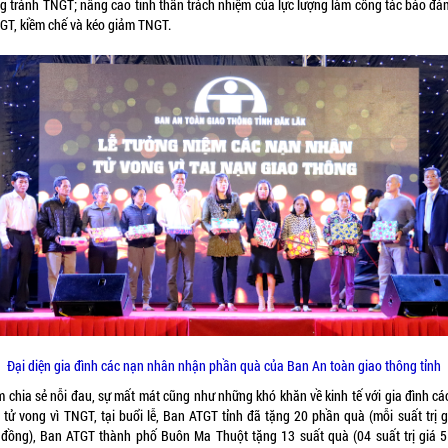
g tránh TNGT; nâng cao tinh thần trách nhiệm của lực lượng làm công tác bảo đảm
TGT, kiềm chế và kéo giảm TNGT.
Đại diện gia đình các nạn nhân nhận phần quà của Ban An toàn giao thông tỉnh
 chia sẻ nỗi đau, sự mất mát cũng như những khó khăn về kinh tế với gia đình cá
 tử vong vì TNGT, tại buổi lễ, Ban ATGT tỉnh đã tặng 20 phần quà (mỗi suất trị g
u đồng), Ban ATGT thành phố Buôn Ma Thuột tặng 13 suất quà (04 suất trị giá 5 