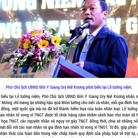
Phó Chủ tịch UBND tỉnh Y Giang Gry Niê Knơng phát biểu tại Lễ tưởng niệm.
 biểu tại Lễ tưởng niệm, Phó Chủ tịch UBND tỉnh Y Giang Gry Niê Knơng nhấn 
 không chỉ mang lại những hậu quả khôn lường cho mỗi cá nhân, mỗi gia đình ha
 đồng, một quốc gia mà nó đã trở thành hiểm họa của toàn nhân loại. Lễ tưởng
nạn nhân tử vong vì TNGT được tổ chức hàng năm nhằm cảnh báo cho toàn xã h
 họa TNGT, các nguyên nhân và nguy cơ gây TNGT. Đồng thời, chia sẻ những nỗ
mát đối với các nạn nhân và gia đình nạn nhân tử vong vì TNGT. Từ đó, góp phần
nhận thức của toàn dân trong việc chấp hành quy định của pháp luật về trật tự, 