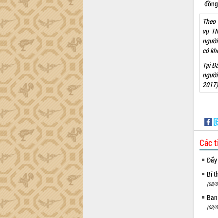
trường Nguyễn Hoàng Hiệp khảo sát
đồng 
vùng trồng và doanh nghiệp đóng gói
Theo 
sầu riêng tại Đắk Lắk
vụ TN
Trình diễn nghệ thuật chế biến các
người
món ăn từ sầu riêng
có kh
Đắk Lắk công bố Quy hoạch và xúc
Tại Đ
tiến đầu tư tỉnh
người
Ngành cá ngừ Đắk Lắk chủ động thích
2017)
ứng để giữ vững thị trường xuất khẩu
Diễn đàn Kinh tế tư nhân Việt Nam đột
phá cơ chế - Hợp tác công tư
Đề án 06 tạo bước ngoặt đột phá trong
cải cách hành chính tỉnh Đắk Lắk
Các t
Kết nối tour, đẩy mạnh chuyển đổi số
để phát triển du lịch Đắk Lắk
Đẩy
Khởi động Dự án Đầu tư xây dựng hạ
Bí t
tầng kỹ thuật Cụm công nghiệp Tân
Tiến
(08/0
Gặp mặt các cơ quan báo chí nhân Kỷ
Ban
niệm 101 năm Ngày Báo chí Cách
(08/0
mạng Việt Nam