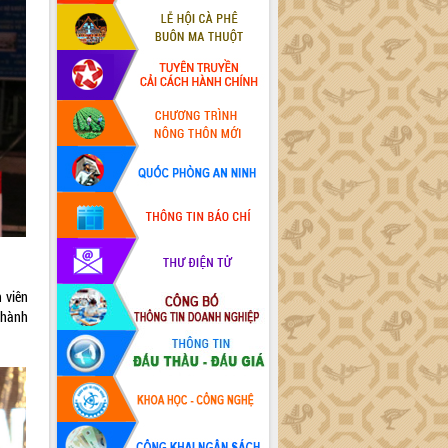
 viên
thành