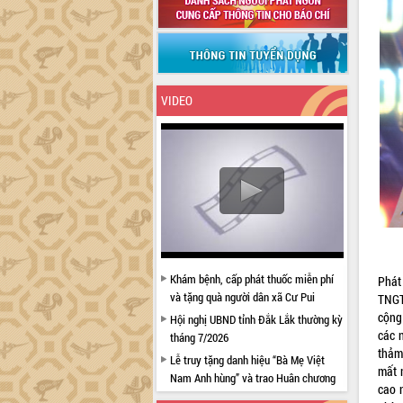
VIDEO
Khám bệnh, cấp phát thuốc miễn phí
Phát
và tặng quà người dân xã Cư Pui
TNGT
cộng
Hội nghị UBND tỉnh Đắk Lắk thường kỳ
các 
tháng 7/2026
thảm
Lễ truy tặng danh hiệu “Bà Mẹ Việt
mất 
Nam Anh hùng” và trao Huân chương
cao 
Lao động