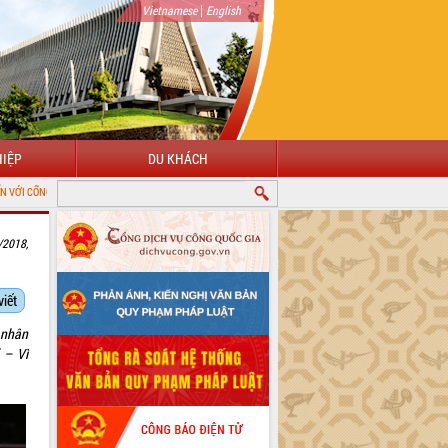
|
Vietnamese
English
IỆP
DU KHÁCH
IN ĐIỆN TỬ TỈNH ĐẮK LẮK
/2018,
viết
 nhân
 – Vì