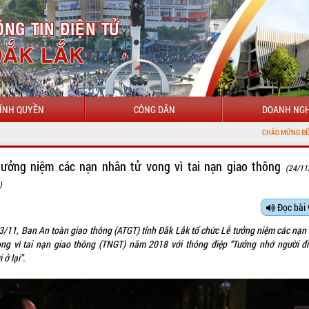
ÍNH QUYỀN
CÔNG DÂN
DOANH NGH
CHÀO MỪNG ĐẾN VỚI CỔNG THÔNG T
tưởng niệm các nạn nhân tử vong vì tai nạn giao thông
(24/11
)
Đọc bài 
23/11, Ban An toàn giao thông (ATGT) tỉnh Đắk Lắk tổ chức Lễ tưởng niệm các nạn
ong vì tai nạn giao thông (TNGT) năm 2018 với thông điệp “Tưởng nhớ người đi
 ở lại”.