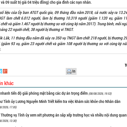
và 09 suất trị giá 04 triệu đồng) cho gia đình các nạn nhân.
số liệu của Ủy ban ATGT quốc gia, 09 tháng đầu năm 2018, cả nước xảy ra 13.2
GT làm chết 6.012 người, làm bị thương 10.319 người (giảm 1.120 vụ, giảm 1
 chết và giảm 1.467 người bị thương so với cùng kỳ năm 2017). Trung bình, mỗi ng
oảng 22 người chết, 38 người bị thương vì TNGT.
ắk Lắk, 11 tháng đầu năm đã xảy ra 350 vụ TNGT làm chết 218 người, bị thương 2
 (giảm 93 vụ, giảm 23 người chết và giảm 108 người bị thương so với cùng kỳ n
.
T
In
in khác
 nhanh tiến độ giải phóng mặt bằng các dự án trọng điểm
(08/08/2026, 19:53)
hư Tỉnh ủy Lương Nguyễn Minh Triết kiểm tra việc khám sức khỏe cho Nhân dân
8/2026, 17:05)
 Thường vụ Tỉnh ủy xem xét phương án sắp xếp trường học và nhiều nội dung quan
8/2026, 13:30)