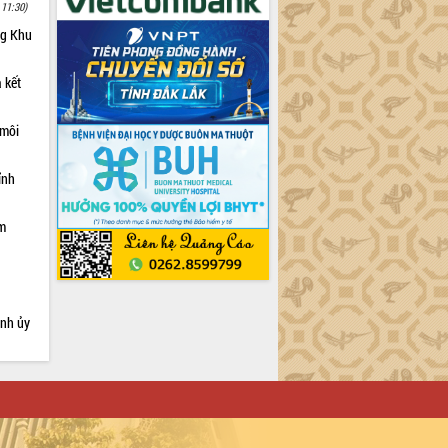
 11:30)
ng Khu
 kết
 môi
ỉnh
ạm
ỉnh ủy