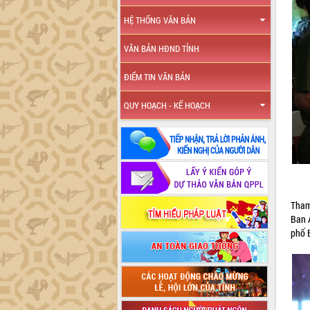
HỆ THỐNG VĂN BẢN
VĂN BẢN HĐND TỈNH
ĐIỂM TIN VĂN BẢN
QUY HOẠCH - KẾ HOẠCH
Tham
Ban 
phố 