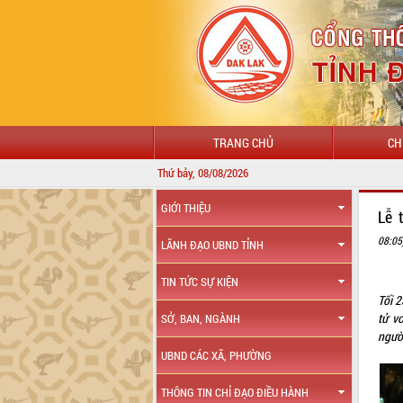
TRANG CHỦ
CH
Thứ bảy, 08/08/2026
GIỚI THIỆU
Lễ 
08:05
LÃNH ĐẠO UBND TỈNH
TIN TỨC SỰ KIỆN
Tối 
tử v
SỞ, BAN, NGÀNH
người
UBND CÁC XÃ, PHƯỜNG
THÔNG TIN CHỈ ĐẠO ĐIỀU HÀNH