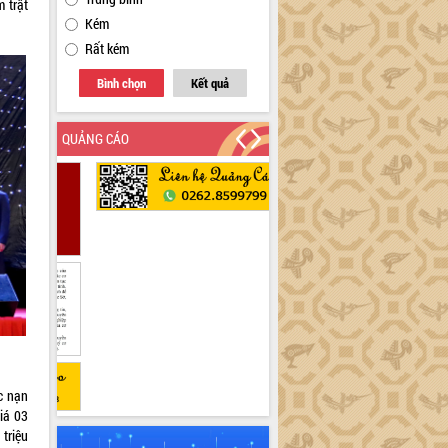
 trật
Kém
Rất kém
Bình chọn
Kết quả
QUẢNG CÁO
c nạn
iá 03
triệu