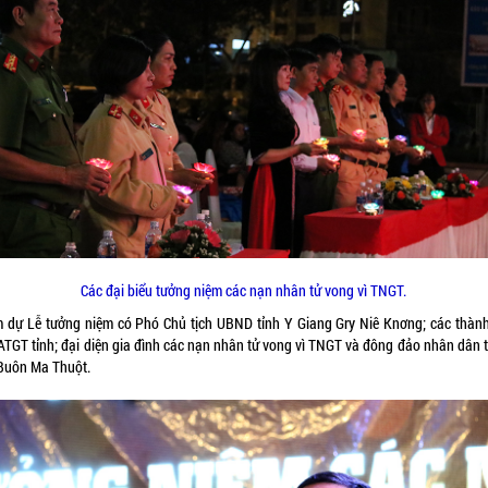
Các đại biểu tưởng niệm các nạn nhân tử vong vì TNGT.
 dự Lễ tưởng niệm có Phó Chủ tịch UBND tỉnh Y Giang Gry Niê Knơng; các thành
ATGT tỉnh; đại diện gia đình các nạn nhân tử vong vì TNGT và đông đảo nhân dân 
Buôn Ma Thuột.