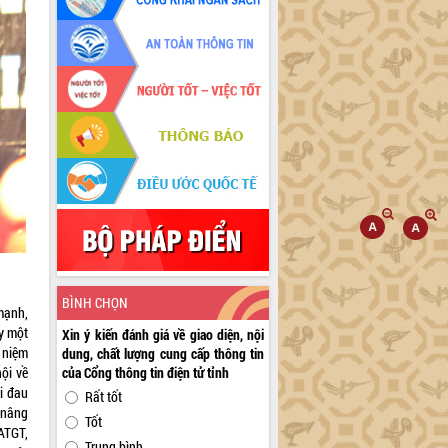
BÌNH CHỌN
mạnh,
y một
Xin ý kiến đánh giá về giao diện, nội
 niệm
dung, chất lượng cung cấp thông tin
ội về
của Cổng thông tin điện tử tỉnh
i đau
Rất tốt
 nâng
Tốt
ATGT,
Trung bình