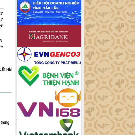
42
13
ày
91
ăm
uấn Hải
 trọng