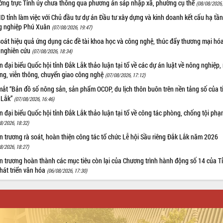
ờng trực Tỉnh ủy chưa thông qua phương án sáp nhập xã, phường cụ thể
(08/08/2026,
 tỉnh làm việc với Chủ đầu tư dự án Đầu tư xây dựng và kinh doanh kết cấu hạ tầ
g nghiệp Phú Xuân
(07/08/2026, 19:47)
oát hiệu quả ứng dụng các đề tài khoa học và công nghệ, thúc đẩy thương mại hóa
 nghiên cứu
(07/08/2026, 18:34)
 đại biểu Quốc hội tỉnh Đắk Lắk thảo luận tại tổ về các dự án luật về nông nghiệp,
ờng, viễn thông, chuyển giao công nghệ
(07/08/2026, 17:12)
ắt “Bản đồ số nông sản, sản phẩm OCOP, du lịch thôn buôn trên nền tảng số của t
 Lắk”
(07/08/2026, 16:46)
 đại biểu Quốc hội tỉnh Đắk Lắk thảo luận tại tổ về công tác phòng, chống tội ph
8/2026, 18:32)
 trương rà soát, hoàn thiện công tác tổ chức Lễ hội Sầu riêng Đắk Lắk năm 2026
8/2026, 18:27)
 trương hoàn thành các mục tiêu còn lại của Chương trình hành động số 14 của T
hát triển văn hóa
(06/08/2026, 17:30)