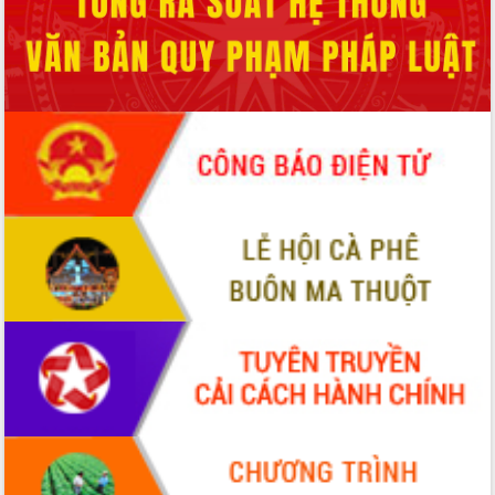
du khách thông qua Hệ thống cơ sở dữ
liệu và Bản đồ số
Tập huấn ứng dụng trí tuệ nhân tạo (AI)
trong thương mại điện tử năm 2026
Đoàn đại biểu Quốc hội tỉnh Đắk Lắk
trao đổi thông tin trước Kỳ họp thứ
nhất, Quốc hội khóa XVI
Quyết liệt cải cách hành chính, khơi
thông nguồn lực phát triển
Nâng cao hiệu lực, hiệu quả HĐND
tỉnh thông qua hiện đại hóa hành chính
Xã Ea Phê gắn cải cách hành chính với
chuyển đổi số
Phó Chủ tịch Thường trực UBND tỉnh
Hồ Thị Nguyên Thảo làm việc tại Trung
tâm Phục vụ hành chính công xã Ea
Phê
Xây dựng nền hành chính số đồng
hành cùng nông dân dân, doanh nghiệp
Giai đoạn 2026-2030, Đắk Lắk phấn