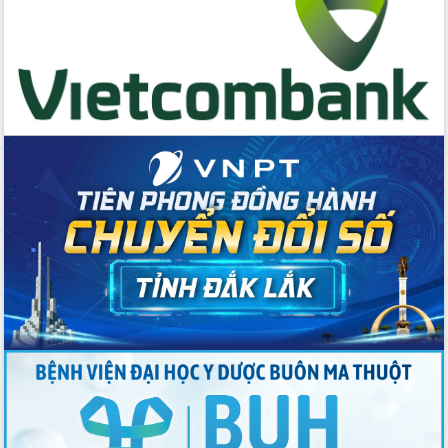
Buôn Đăk Tuôr, xã Cư Pui
Khởi công xây dựng Trường Phổ thông
nội trú liên cấp tiểu học và THCS xã Ia
Rvê
Phó Thủ tướng Chính phủ Mai Văn
Chính chia sẻ, động viên người dân
chịu ảnh hưởng nặng từ bão số 13
Chủ tịch UBND tỉnh kiểm tra công tác
phòng, chống bão số 13 tại các địa
bàn xung yếu
Tập trung đẩy nhanh giải ngân nguồn
vốn các chương trình mục tiêu quốc
gia
Xã Ea H'leo giữ vững và nâng cao chất
lượng các tiêu chí nông thôn mới
Công bố quyết định của Ban Thường
vụ Tỉnh ủy về công tác cán bộ
Nâng cao trách nhiệm người đứng
đầu, phát huy tinh thần chủ động,
sáng tạo để đảm bảo tiến độ giải ngân
vốn đầu tư công năm 2025