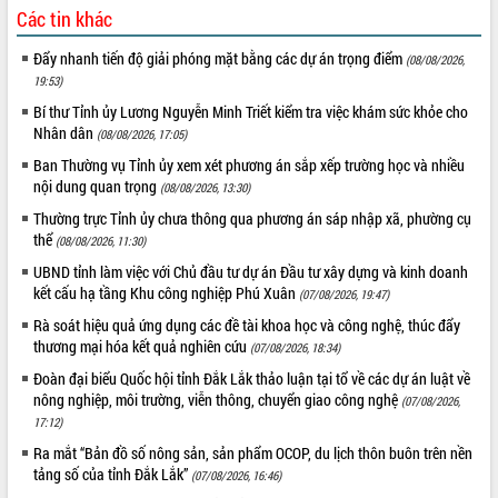
Các tin khác
hiện nhiệm vụ quản lý tài sản công
hàng tuần
Đẩy nhanh tiến độ giải phóng mặt bằng các dự án trọng điểm
(08/08/2026,
Tháo gỡ những vướng mắc, đẩy mạnh
19:53)
công tác cải cách thủ tục hành chính
Bí thư Tỉnh ủy Lương Nguyễn Minh Triết kiểm tra việc khám sức khỏe cho
tại Trung tâm Phục vụ hành chính
Nhân dân
(08/08/2026, 17:05)
công tỉnh
Ban Thường vụ Tỉnh ủy xem xét phương án sắp xếp trường học và nhiều
Đắk Lắk: Tôn vinh 46 giải pháp tại Hội
nội dung quan trọng
thi Sáng tạo Kỹ thuật 2024 - 2025
(08/08/2026, 13:30)
Đắk Lắk rà soát, điều chỉnh Đề án 190
Thường trực Tỉnh ủy chưa thông qua phương án sáp nhập xã, phường cụ
về phát triển nuôi trồng thủy sản
thể
(08/08/2026, 11:30)
Phó Chủ tịch UBND tỉnh Đắk Lắk
UBND tỉnh làm việc với Chủ đầu tư dự án Đầu tư xây dựng và kinh doanh
Trương Công Thái kiểm tra thực địa
kết cấu hạ tầng Khu công nghiệp Phú Xuân
(07/08/2026, 19:47)
Dự án cao tốc Khánh Hòa - Buôn Ma
Rà soát hiệu quả ứng dụng các đề tài khoa học và công nghệ, thúc đẩy
Thuột
thương mại hóa kết quả nghiên cứu
(07/08/2026, 18:34)
Định vị cà phê Việt Nam như một “di
Đoàn đại biểu Quốc hội tỉnh Đắk Lắk thảo luận tại tổ về các dự án luật về
sản sống” trong dòng chảy toàn cầu
nông nghiệp, môi trường, viễn thông, chuyển giao công nghệ
(07/08/2026,
Xây dựng nông thôn mới: Nâng cao đời
17:12)
sống người dân từ những mô hình thiết
Ra mắt “Bản đồ số nông sản, sản phẩm OCOP, du lịch thôn buôn trên nền
thực
tảng số của tỉnh Đắk Lắk”
(07/08/2026, 16:46)
Quyết liệt tháo gỡ vướng mắc, đẩy