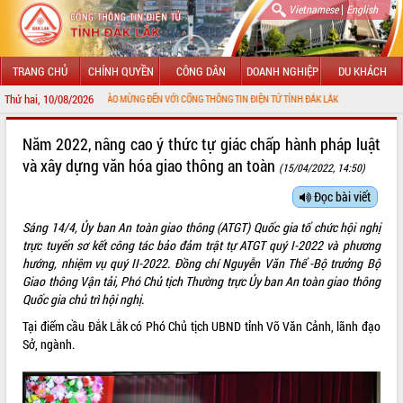
|
Vietnamese
English
TRANG CHỦ
CHÍNH QUYỀN
CÔNG DÂN
DOANH NGHIỆP
DU KHÁCH
Thứ hai, 10/08/2026
CHÀO MỪNG ĐẾN VỚI CỔNG THÔNG TIN ĐIỆN TỬ TỈNH ĐẮK LẮK
GIỚI THIỆU
Năm 2022, nâng cao ý thức tự giác chấp hành pháp luật
và xây dựng văn hóa giao thông an toàn
(15/04/2022, 14:50)
LÃNH ĐẠO UBND TỈNH
Đọc bài viết
TIN TỨC SỰ KIỆN
Sáng 14/4, Ủy ban An toàn giao thông (ATGT) Quốc gia tổ chức hội nghị
SỞ, BAN, NGÀNH
trực tuyến sơ kết công tác bảo đảm trật tự ATGT quý I-2022 và phương
hướng, nhiệm vụ quý II-2022. Đồng chí Nguyễn Văn Thể -Bộ trưởng Bộ
UBND CÁC XÃ, PHƯỜNG
Giao thông Vận tải, Phó Chủ tịch Thường trực Ủy ban An toàn giao thông
Quốc gia chủ trì hội nghị.
THÔNG TIN CHỈ ĐẠO ĐIỀU HÀNH
Tại điểm cầu Đắk Lắk có Phó Chủ tịch UBND tỉnh Võ Văn Cảnh, lãnh đạo
Sở, ngành.
HỆ THỐNG VĂN BẢN
VĂN BẢN HĐND TỈNH