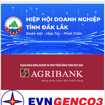
cao kết quả Chiến dịch Quang Trung
tại Đắk Lắk
Hội nghị Ban Chấp hành Đảng bộ tỉnh
Đắk Lắk lần thứ 2 (mở rộng)
Tập trung giải phóng mặt bằng, đẩy
nhanh tiến độ Tuyến đường bộ ven
biển
Gỡ khó, khởi công xây dựng, sửa chữa
toàn bộ nhà ở cho hộ dân đúng tiến độ
đề ra
UBND tỉnh Đắk Lắk tổng kết công tác
quốc phòng, quân sự địa phương năm
2025
Tập trung triển khai quyết liệt, đồng bộ
các giải pháp nhằm thực hiện hiệu quả
các nhiệm vụ đề ra năm 2025
Phát huy vai trò của người có uy tín
trong phòng chống tảo hôn và hôn
nhân cận huyết thống
Nông sản Tây Nguyên thu hút doanh
nghiệp nước ngoài