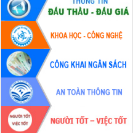
Đẩy mạnh cải cách hành chính, quyết
tâm đạt được mục tiêu tăng trưởng
hai con số trong năm 2026
Tổ chức trang trọng Lễ hội Đền thờ
Lương Văn Chánh năm 2026
Phó Bí thư Tỉnh ủy Đắk Lắk Đỗ Hữu
Huy giữ chức Bí thư Đảng ủy Ủy Ban
Nhân dân tỉnh
Bệnh án điện tử thúc đẩy chuyển đổi
số y tế tại Đắk Lắk
Chuyển đổi số thư viện: Mở rộng
không gian tri thức trong thời đại số
Đánh giá, rút kinh nghiệm công tác tổ
chức diễn tập trước ngày bầu cử
Chương trình “Gặp gỡ hữu nghị –
Friendship Meeting New Year 2026”
Bầu cử Quốc hội và HĐND: Cử tri Đắk
Lắk gửi gắm niềm tin, kỳ vọng vào lá
phiếu
Đắk Lắk sẵn sàng các điều kiện cho