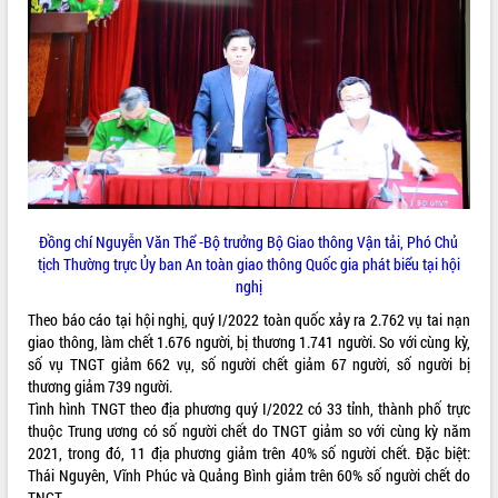
ĐIỂM TIN VĂN BẢN
QUY HOẠCH - KẾ HOẠCH
Đồng chí Nguyễn Văn Thể -Bộ trưởng Bộ Giao thông Vận tải, Phó Chủ
tịch Thường trực Ủy ban An toàn giao thông Quốc gia phát biểu tại hội
nghị
Theo báo cáo tại hội nghị, quý I/2022 toàn quốc xảy ra 2.762 vụ tai nạn
giao thông, làm chết 1.676 người, bị thương 1.741 người. So với cùng kỳ,
số vụ TNGT giảm 662 vụ, số người chết giảm 67 người, số người bị
thương giảm 739 người.
Tình hình TNGT theo địa phương quý I/2022 có 33 tỉnh, thành phố trực
thuộc Trung ương có số người chết do TNGT giảm so với cùng kỳ năm
2021, trong đó, 11 địa phương giảm trên 40% số người chết. Đặc biệt:
Thái Nguyên, Vĩnh Phúc và Quảng Bình giảm trên 60% số người chết do
TNGT.