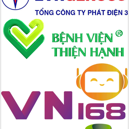
Đắk Lắk định vị thương hiệu du lịch
“Biển – Rừng – Cà phê” trong không
gian phát triển mới
Hội nghị chia sẻ kinh nghiệm, chuyển
giao kỹ thuật y tế, định hướng phát
triển chuyên sâu đến 2030
Chuyển đổi số mở ra không gian phát
triển trong lĩnh vực văn hóa, du lịch
Công bố quyết định của Ban Thường
vụ Tỉnh ủy về công tác cán bộ.
Thủ tướng Phạm Minh Chính: Khẩn
trương tái thiết cuộc sống người dân
sau thiên tai
Tập trung nâng cao chất lượng, tổ
chức sản xuất sầu riêng theo hướng
bền vững
Đẩy nhanh công tác khắc phục, ổn
định đời sống Nhân dân sau bão số 13
Bí thư Tỉnh ủy Lương Nguyễn Minh
Triết dự Ngày hội đại đoàn kết tại