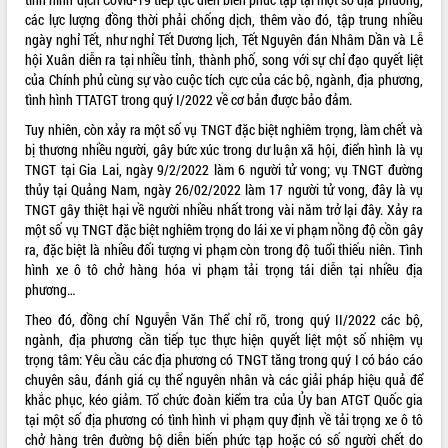
ứng để giữ vững thị trường xuất khẩu
các lực lượng đồng thời phải chống dịch, thêm vào đó, tập trung nhiều
Diễn đàn Kinh tế tư nhân Việt Nam đột
ngày nghỉ Tết, như nghỉ Tết Dương lịch, Tết Nguyên đán Nhâm Dần và Lễ
phá cơ chế - Hợp tác công tư
hội Xuân diễn ra tại nhiều tỉnh, thành phố, song với sự chỉ đạo quyết liệt
của Chính phủ cùng sự vào cuộc tích cực của các bộ, ngành, địa phương,
Đề án 06 tạo bước ngoặt đột phá trong
tình hình TTATGT trong quý I/2022 về cơ bản được bảo đảm.
cải cách hành chính tỉnh Đắk Lắk
Kết nối tour, đẩy mạnh chuyển đổi số
Tuy nhiên, còn xảy ra một số vụ TNGT đặc biệt nghiêm trọng, làm chết và
để phát triển du lịch Đắk Lắk
bị thương nhiều người, gây bức xúc trong dư luận xã hội, điển hình là vụ
TNGT tại Gia Lai, ngày 9/2/2022 làm 6 người tử vong; vụ TNGT đường
Khởi động Dự án Đầu tư xây dựng hạ
thủy tại Quảng Nam, ngày 26/02/2022 làm 17 người tử vong, đây là vụ
tầng kỹ thuật Cụm công nghiệp Tân
TNGT gây thiệt hại về người nhiều nhất trong vài năm trở lại đây. Xảy ra
Tiến
một số vụ TNGT đặc biệt nghiêm trọng do lái xe vi phạm nồng độ cồn gây
Gặp mặt các cơ quan báo chí nhân Kỷ
ra, đặc biệt là nhiều đối tượng vi phạm còn trong độ tuổi thiếu niên. Tình
niệm 101 năm Ngày Báo chí Cách
hình xe ô tô chở hàng hóa vi phạm tải trọng tái diễn tại nhiều địa
mạng Việt Nam
phương…
Đắk Lắk sơ kết 4 năm triển khai thực
Theo đó, đồng chí Nguyễn Văn Thể chỉ rõ, trong quý II/2022 các bộ,
hiện Đề án 06 của Chính phủ
ngành, địa phương cần tiếp tục thực hiện quyết liệt một số nhiệm vụ
Họp báo thông tin về Hội nghị Công bố
trọng tâm: Yêu cầu các địa phương có TNGT tăng trong quý I có báo cáo
Quy hoạch và Xúc tiến đầu tư tỉnh Đắk
chuyên sâu, đánh giá cụ thể nguyên nhân và các giải pháp hiệu quả để
Lắk
khắc phục, kéo giảm. Tổ chức đoàn kiểm tra của Ủy ban ATGT Quốc gia
Khơi thông điểm nghẽn, đẩy nhanh
tại một số địa phương có tình hình vi phạm quy định về tải trọng xe ô tô
giải ngân vốn khắc phục thiên tai
chở hàng trên đường bộ diễn biến phức tạp hoặc có số người chết do