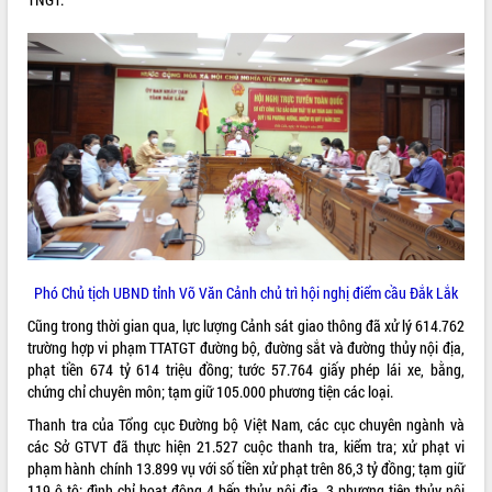
VIDEO
Loading the player...
Trailer Lễ hội Sầu riêng Đắk Lắk năm
2026
Khám bệnh, cấp phát thuốc miễn phí
và tặng quà người dân xã Cư Pui
Hội nghị UBND tỉnh Đắk Lắk thường kỳ
tháng 7/2026
Lễ truy tặng danh hiệu “Bà Mẹ Việt
ALBUM ẢNH
Nam Anh hùng” và trao Huân chương
Phó Chủ tịch UBND tỉnh Võ Văn Cảnh chủ trì hội nghị điểm cầu Đắk Lắk
Lao động
UBND tỉnh Đắk Lắk triển khai nhiệm
Cũng trong thời gian qua, lực lượng Cảnh sát giao thông đã xử lý 614.762
vụ 6 tháng cuối năm 2026
trường hợp vi phạm TTATGT đường bộ, đường sắt và đường thủy nội địa,
phạt tiền 674 tỷ 614 triệu đồng; tước 57.764 giấy phép lái xe, bằng,
Kỳ họp thứ Hai, Hội đồng nhân dân
chứng chỉ chuyên môn; tạm giữ 105.000 phương tiện các loại.
tỉnh khóa XI quyết nghị nhiều nội dung
quan trọng
Thanh tra của Tổng cục Đường bộ Việt Nam, các cục chuyên ngành và
Bí thư Tỉnh ủy Lương Nguyễn Minh
các Sở GTVT đã thực hiện 21.527 cuộc thanh tra, kiểm tra; xử phạt vi
Triết thăm, tặng quà người có công với
phạm hành chính 13.899 vụ với số tiền xử phạt trên 86,3 tỷ đồng; tạm giữ
cách mạng
119 ô tô; đình chỉ hoạt động 4 bến thủy nội địa, 3 phương tiện thủy nội
LIÊN KẾT WEB