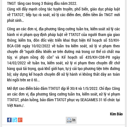
HĐND tỉnh thông qua điều chỉnh Quy
TNGT tăng cao trong 3 tháng đầu năm 2022.
hoạch tỉnh thời kỳ 2021-2030
Cùng với đẩy mạnh công tác tuyên truyền, phổ biến, giáo dục pháp luật
về TTATGT; tiếp tục rà soát, xử lý các điểm đen, điểm tiềm ẩn TNGT mới
Hội thảo góp ý hồ sơ điều chỉnh quy
phát sinh…
hoạch tỉnh Đắk Lắk thời kỳ 2021-2030,
tầm nhìn đến năm 2050
Công an các đơn vị, địa phương tăng cường tuần tra, kiểm soát xử lý các
Nâng cao hiệu quả hoạt động của các
hành vi vi phạm quy định pháp luật về TTATGT của người tham gia giao
doanh nghiệp nhà nước
thông; kiểm tra, đôn đốc việc triển khai thực hiện Kế hoạch số 53/KH-
BCA-C08 ngày 10/02/2022 về tuần tra kiểm soát, xử lý vi phạm theo
Hội nghị triển khai kết nối mạng
chuyên đề “người điều khiển xe trên đường mà trong cơ thể có chất ma
truyền số liệu chuyên dùng phục vụ cơ
túy, vi phạm nồng độ cồn” và Kế hoạch số 435/KH-C08-P8 ngày
quan Đảng, Nhà nước
14/02/2022 về tuần tra, kiểm soát, xử lý vi phạm theo chuyên đề chở
Lễ phát động chuỗi hoạt động chung
hàng quá tải trọng, quá khổ giới hạn, tự ý cải tạo phương tiện trên đường
tay làm sạch môi trường
bộ; xây dựng kế hoạch chuyên đề xử lý hành vi không thắt dây an toàn
Xã Ea Kar bước chuyển mình trong
khi ngồi trên xe ô tô...
công tác cải cách hành chính mô hình
Mở đợt cao điểm bảo đảm TTATGT dịp lễ 30/4 và 1/5/2022. Chỉ đạo Công
mới
an các đơn vị, địa phương tăng cường tuần tra, kiểm soát, xử lý vi phạm
UBND tỉnh họp báo định kỳ tháng 4
TTATGT, phân luồng, bảo đảm TTATGT phục vụ SEAGAMES 31 tổ chức tại
năm 2026
Việt Nam./.
Hội thảo khoa học “Giải pháp thúc đẩy
Kim Bảo
phát triển nền kinh tế xanh tại tỉnh
Đắk Lắk”
In
Tăng cường giám sát, đôn đốc thực