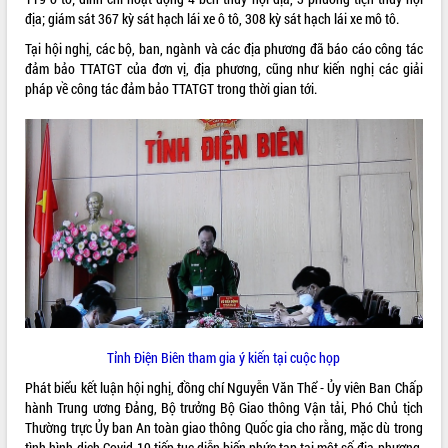
địa; giám sát 367 kỳ sát hạch lái xe ô tô, 308 kỳ sát hạch lái xe mô tô.
Rà soát, hoàn thiện hệ thống thiết chế
văn hóa, thể thao đáp ứng yêu cầu
Tại hội nghị, các bộ, ban, ngành và các địa phương đã báo cáo công tác
phát triển mới
đảm bảo TTATGT của đơn vị, địa phương, cũng như kiến nghị các giải
Thường trực HĐND tỉnh Đắk Lắk gặp
pháp về công tác đảm bảo TTATGT trong thời gian tới.
THỐNG KÊ TRUY CẬP
mặt Đoàn chuyên gia y tế TP. Hồ Chí
Minh
Hôm nay:
19901
Lễ truy điệu và an táng hài cốt liệt sĩ
Tất cả:
66133015
tại Nghĩa trang Liệt sĩ xã Sơn Hòa
Bàn giải pháp tháo gỡ khó khăn trong
xuất khẩu sầu riêng và triển khai quy
định EUDR
Thứ trưởng Bộ Nông nghiệp và Môi
trường Nguyễn Hoàng Hiệp khảo sát
vùng trồng và doanh nghiệp đóng gói
sầu riêng tại Đắk Lắk
Trình diễn nghệ thuật chế biến các
Tỉnh Điện Biên tham gia ý kiến tại cuộc họp
món ăn từ sầu riêng
Phát biểu kết luận hội nghị, đồng chí Nguyễn Văn Thể - Ủy viên Ban Chấp
Đắk Lắk công bố Quy hoạch và xúc
hành Trung ương Đảng, Bộ trưởng Bộ Giao thông Vận tải, Phó Chủ tịch
tiến đầu tư tỉnh
Thường trực Ủy ban An toàn giao thông Quốc gia cho rằng, mặc dù trong
Ngành cá ngừ Đắk Lắk chủ động thích
tình hình dịch Covid-19 tiếp tục diễn biến phức tạp tại một số địa phương,