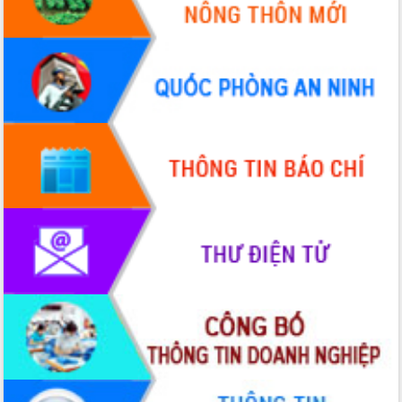
đấu có 77% xã đạt chuẩn nông thôn
mới
Chuyển đổi số 'mở đường' cho nông
nghiệp Đắk Lắk tăng trưởng bứt phá
Triển khai đồng bộ đo đạc, lập hồ sơ
địa chính, hoàn thiện cơ sở dữ liệu đất
đai
Ứng dụng sinh trắc học - Bước tiến
trong hành trình chuyển đổi số tại Đắk
Lắk
Đắk Lắk nâng cao hiệu quả công tác
Đảng từ Sổ tay đảng viên điện tử
Đắk Lắk đẩy mạnh nuôi biển công
nghệ, hướng tới phát triển thủy sản
bền vững
Tập huấn nâng cao năng lực triển khai
chuyển đổi số cho cán bộ, công chức
cấp xã
Đắk Lắk phát động hưởng ứng Ngày
Quyền của người tiêu dùng Việt Nam
2026