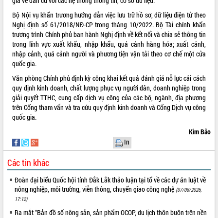
gia về dân cư với các hệ thống thông tin, cơ sở dữ liệu.
Hội thảo khoa học “Giải pháp thúc đẩy
Bộ Nội vụ khẩn trương hướng dẫn việc lưu trữ hồ sơ, dữ liệu điện tử theo
phát triển nền kinh tế xanh tại tỉnh
Nghị định số 61/2018/NĐ-CP trong tháng 10/2022. Bộ Tài chính khẩn
Đắk Lắk”
trương trình Chính phủ ban hành Nghị định về kết nối và chia sẻ thông tin
Tăng cường giám sát, đôn đốc thực
trong lĩnh vực xuất khẩu, nhập khẩu, quá cảnh hàng hóa; xuất cảnh,
hiện nhiệm vụ quản lý tài sản công
nhập cảnh, quá cảnh người và phương tiện vận tải theo cơ chế một cửa
hàng tuần
quốc gia.
Tháo gỡ những vướng mắc, đẩy mạnh
Văn phòng Chính phủ định kỳ công khai kết quả đánh giá nỗ lực cải cách
công tác cải cách thủ tục hành chính
quy định kinh doanh, chất lượng phục vụ người dân, doanh nghiệp trong
tại Trung tâm Phục vụ hành chính
giải quyết TTHC, cung cấp dịch vụ công của các bộ, ngành, địa phương
công tỉnh
trên Cổng tham vấn và tra cứu quy định kinh doanh và Cổng Dịch vụ công
Đắk Lắk: Tôn vinh 46 giải pháp tại Hội
quốc gia.
thi Sáng tạo Kỹ thuật 2024 - 2025
Kim Bảo
Đắk Lắk rà soát, điều chỉnh Đề án 190
In
về phát triển nuôi trồng thủy sản
Phó Chủ tịch UBND tỉnh Đắk Lắk
Các tin khác
Trương Công Thái kiểm tra thực địa
Dự án cao tốc Khánh Hòa - Buôn Ma
Đoàn đại biểu Quốc hội tỉnh Đắk Lắk thảo luận tại tổ về các dự án luật về
Thuột
nông nghiệp, môi trường, viễn thông, chuyển giao công nghệ
(07/08/2026,
Định vị cà phê Việt Nam như một “di
17:12)
sản sống” trong dòng chảy toàn cầu
Ra mắt “Bản đồ số nông sản, sản phẩm OCOP, du lịch thôn buôn trên nền