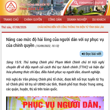
|
Vietnamese
English
TRANG CHỦ
CHÍNH QUYỀN
CÔNG DÂN
DOANH NGHIỆP
DU KHÁCH
Thứ sáu, 07/08/2026
CHÀO MỪNG ĐẾN VỚI CỔNG THÔNG TIN ĐIỆN TỬ TỈNH ĐẮK LẮK
GIỚI THIỆU
Nâng cao mức độ hài lòng của người dân với sự phục vụ
của chính quyền
(15/09/2022, 15:13)
LÃNH ĐẠO UBND TỈNH
Đọc bài viết
TIN TỨC SỰ KIỆN
Sáng 15/9, Thủ tướng Chính phủ Phạm Minh Chính chủ trì Hội nghị
SỞ, BAN, NGÀNH
chuyên đề về đẩy mạnh cải cách thủ tục hành chính (TTHC) và hiện đại
hóa phương thức chỉ đạo, điều hành phục vụ người dân, doanh nghiệp.
UBND CÁC XÃ, PHƯỜNG
Hội nghị do Văn phòng Chính phủ tổ chức, được kết nối trực tuyến từ Trụ
sở Chính phủ tới trụ sở UBND các tỉnh, thành phố trực thuộc Trung ương,
THÔNG TIN CHỈ ĐẠO ĐIỀU HÀNH
các quận, huyện, thị xã trên toàn quốc.
HỆ THỐNG VĂN BẢN
VĂN BẢN HĐND TỈNH