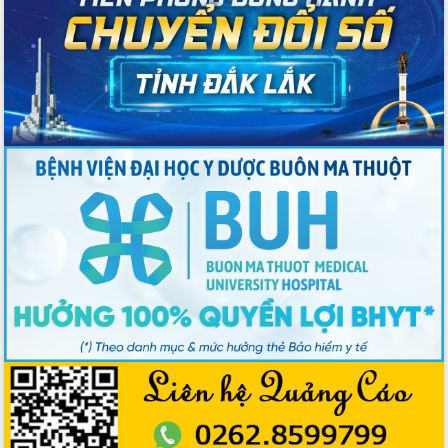
Nâng cao trách nhiệm người đứng
đầu, phát huy tinh thần chủ động,
sáng tạo để đảm bảo tiến độ giải ngân
vốn đầu tư công năm 2025
Sở Công Thương đột phá số hóa 100%
thủ tục trực tuyến lấy sự hài lòng của
doanh nghiệp làm thước đo phục vụ
Đảm bảo công tác bầu cử triển khai
đúng tiến độ, quy trình theo luật định
Ban Tuyên giáo và Dân vận Trung ương
tập huấn công tác khoa giáo năm 2025
Đắk Lắk hưởng ứng Ngày Pháp luật
Việt Nam 2025 và biểu dương 25 tập
thể, cá nhân tiêu biểu
Hội nghị lần thứ nhất Ban Chỉ đạo
công tác bầu cử tỉnh Đắk Lắk
Hội nghị UBND tỉnh thường kỳ tháng
10 năm 2025
Kỳ họp chuyên đề lần thứ Ba, HĐND
tỉnh khóa X