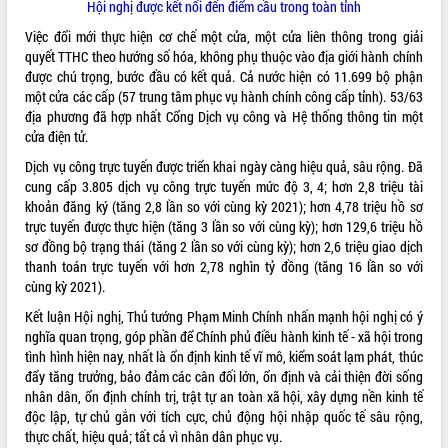
món ăn từ sầu riêng
Hội nghị được kết nối đến điểm cầu trong toàn tỉnh
Đắk Lắk công bố Quy hoạch và xúc
Việc đổi mới thực hiện cơ chế một cửa, một cửa liên thông trong giải
tiến đầu tư tỉnh
quyết TTHC theo hướng số hóa, không phụ thuộc vào địa giới hành chính
Ngành cá ngừ Đắk Lắk chủ động thích
được chú trọng, bước đầu có kết quả. Cả nước hiện có 11.699 bộ phận
ứng để giữ vững thị trường xuất khẩu
một cửa các cấp (57 trung tâm phục vụ hành chính công cấp tỉnh). 53/63
địa phương đã hợp nhất Cổng Dịch vụ công và Hệ thống thông tin một
Diễn đàn Kinh tế tư nhân Việt Nam đột
cửa điện tử.
phá cơ chế - Hợp tác công tư
Đề án 06 tạo bước ngoặt đột phá trong
Dịch vụ công trực tuyến được triển khai ngày càng hiệu quả, sâu rộng. Đã
cải cách hành chính tỉnh Đắk Lắk
cung cấp 3.805 dịch vụ công trực tuyến mức độ 3, 4; hơn 2,8 triệu tài
khoản đăng ký (tăng 2,8 lần so với cùng kỳ 2021); hơn 4,78 triệu hồ sơ
Kết nối tour, đẩy mạnh chuyển đổi số
trực tuyến được thực hiện (tăng 3 lần so với cùng kỳ); hơn 129,6 triệu hồ
để phát triển du lịch Đắk Lắk
sơ đồng bộ trạng thái (tăng 2 lần so với cùng kỳ); hơn 2,6 triệu giao dịch
Khởi động Dự án Đầu tư xây dựng hạ
thanh toán trực tuyến với hơn 2,78 nghìn tỷ đồng (tăng 16 lần so với
tầng kỹ thuật Cụm công nghiệp Tân
cùng kỳ 2021).
Tiến
Kết luận Hội nghị, Thủ tướng Phạm Minh Chính nhấn mạnh hội nghị có ý
Gặp mặt các cơ quan báo chí nhân Kỷ
nghĩa quan trọng, góp phần để Chính phủ điều hành kinh tế - xã hội trong
niệm 101 năm Ngày Báo chí Cách
tình hình hiện nay, nhất là ổn định kinh tế vĩ mô, kiểm soát lạm phát, thúc
mạng Việt Nam
đẩy tăng trưởng, bảo đảm các cân đối lớn, ổn định và cải thiện đời sống
Đắk Lắk sơ kết 4 năm triển khai thực
nhân dân, ổn định chính trị, trật tự an toàn xã hội, xây dựng nền kinh tế
hiện Đề án 06 của Chính phủ
độc lập, tự chủ gắn với tích cực, chủ động hội nhập quốc tế sâu rộng,
Họp báo thông tin về Hội nghị Công bố
thực chất, hiệu quả; tất cả vì nhân dân phục vụ.