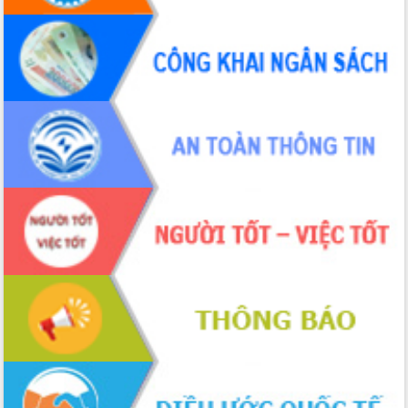
Bầu cử Quốc hội và HĐND: Cử tri Đắk
Lắk gửi gắm niềm tin, kỳ vọng vào lá
phiếu
Đắk Lắk sẵn sàng các điều kiện cho
Ngày hội bầu cử đại biểu Quốc hội
khóa XVI và HĐND các cấp nhiệm kỳ
2026-2031
Đảm bảo cuộc bầu cử đại biểu Quốc
hội và đại biểu HĐND các cấp diễn ra
an toàn, hiệu quả, đúng quy định
Thủ tướng Chính phủ Phạm Minh Chính
kiểm tra, chỉ đạo hoàn thành các dự
án cao tốc và thăm khu tái định cư tại
Đắk Lắk
Sôi nổi Hội đua ngựa truyền thống Gò
Thì Thùng mừng Xuân Bính Ngọ 2026
Lãnh đạo tỉnh dâng hương tưởng niệm
tại Đập Đồng Cam đầu Xuân Bính Ngọ
Ngành nông nghiệp phấn đấu tăng
trưởng đạt 5,86% trong năm 2026
UBND tỉnh Đắk Lắk triển khai công tác