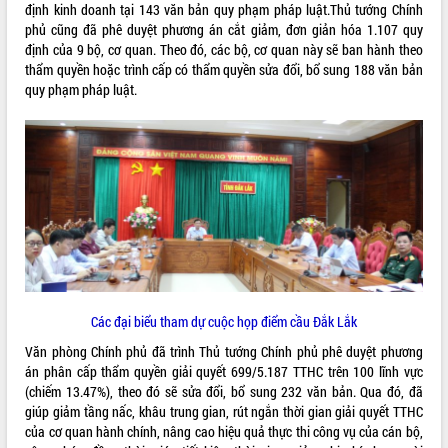
định kinh doanh tại 143 văn bản quy phạm pháp luật.Thủ tướng Chính
VIDEO
phủ cũng đã phê duyệt phương án cắt giảm, đơn giản hóa 1.107 quy
định của 9 bộ, cơ quan. Theo đó, các bộ, cơ quan này sẽ ban hành theo
thẩm quyền hoặc trình cấp có thẩm quyền sửa đổi, bổ sung 188 văn bản
quy phạm pháp luật.
Khám bệnh, cấp phát thuốc miễn phí
và tặng quà người dân xã Cư Pui
Hội nghị UBND tỉnh Đắk Lắk thường kỳ
tháng 7/2026
Lễ truy tặng danh hiệu “Bà Mẹ Việt
Các đại biểu tham dự cuộc họp điểm cầu Đắk Lắk
Nam Anh hùng” và trao Huân chương
Văn phòng Chính phủ đã trình Thủ tướng Chính phủ phê duyệt phương
Lao động
án phân cấp thẩm quyền giải quyết 699/5.187 TTHC trên 100 lĩnh vực
ALBUM ẢNH
UBND tỉnh Đắk Lắk triển khai nhiệm
(chiếm 13.47%), theo đó sẽ sửa đổi, bổ sung 232 văn bản. Qua đó, đã
vụ 6 tháng cuối năm 2026
giúp giảm tầng nấc, khâu trung gian, rút ngắn thời gian giải quyết TTHC
Kỳ họp thứ Hai, Hội đồng nhân dân
của cơ quan hành chính, nâng cao hiệu quả thực thi công vụ của cán bộ,
tỉnh khóa XI quyết nghị nhiều nội dung