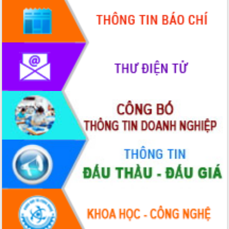
cấp xã
Đắk Lắk phát động hưởng ứng Ngày
Quyền của người tiêu dùng Việt Nam
2026
Đẩy mạnh cải cách hành chính, quyết
tâm đạt được mục tiêu tăng trưởng
hai con số trong năm 2026
Tổ chức trang trọng Lễ hội Đền thờ
Lương Văn Chánh năm 2026
Phó Bí thư Tỉnh ủy Đắk Lắk Đỗ Hữu
Huy giữ chức Bí thư Đảng ủy Ủy Ban
Nhân dân tỉnh
Bệnh án điện tử thúc đẩy chuyển đổi
số y tế tại Đắk Lắk
Chuyển đổi số thư viện: Mở rộng
không gian tri thức trong thời đại số
Đánh giá, rút kinh nghiệm công tác tổ
chức diễn tập trước ngày bầu cử
Chương trình “Gặp gỡ hữu nghị –
Friendship Meeting New Year 2026”