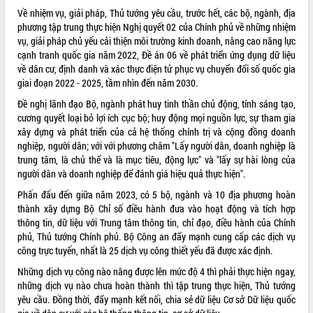
Quy hoạch và Xúc tiến đầu tư tỉnh Đắk
Về nhiệm vụ, giải pháp, Thủ tướng yêu cầu, trước hết, các bộ, ngành, địa
Lắk
phương tập trung thực hiện Nghị quyết 02 của Chính phủ về những nhiệm
Khơi thông điểm nghẽn, đẩy nhanh
vụ, giải pháp chủ yếu cải thiện môi trường kinh doanh, nâng cao năng lực
giải ngân vốn khắc phục thiên tai
cạnh tranh quốc gia năm 2022, Đề án 06 về phát triển ứng dụng dữ liệu
HĐND tỉnh thông qua điều chỉnh Quy
về dân cư, định danh và xác thực điện tử phục vụ chuyển đổi số quốc gia
hoạch tỉnh thời kỳ 2021-2030
giai đoạn 2022 - 2025, tầm nhìn đến năm 2030.
Hội thảo góp ý hồ sơ điều chỉnh quy
Đề nghị lãnh đạo Bộ, ngành phát huy tinh thần chủ động, tính sáng tạo,
hoạch tỉnh Đắk Lắk thời kỳ 2021-2030,
cương quyết loại bỏ lợi ích cục bộ; huy động mọi nguồn lực, sự tham gia
tầm nhìn đến năm 2050
xây dựng và phát triển của cả hệ thống chính trị và cộng đồng doanh
Nâng cao hiệu quả hoạt động của các
nghiệp, người dân; với với phương châm "Lấy người dân, doanh nghiệp là
doanh nghiệp nhà nước
trung tâm, là chủ thể và là mục tiêu, động lực" và "lấy sự hài lòng của
Hội nghị triển khai kết nối mạng
người dân và doanh nghiệp để đánh giá hiệu quả thực hiện".
truyền số liệu chuyên dùng phục vụ cơ
Phấn đấu đến giữa năm 2023, có 5 bộ, ngành và 10 địa phương hoàn
quan Đảng, Nhà nước
thành xây dựng Bộ Chỉ số điều hành đưa vào hoạt động và tích hợp
Lễ phát động chuỗi hoạt động chung
thông tin, dữ liệu với Trung tâm thông tin, chỉ đạo, điều hành của Chính
tay làm sạch môi trường
phủ, Thủ tướng Chính phủ. Bộ Công an đẩy mạnh cung cấp các dịch vụ
Xã Ea Kar bước chuyển mình trong
công trực tuyến, nhất là 25 dịch vụ công thiết yếu đã được xác định.
công tác cải cách hành chính mô hình
Những dịch vụ công nào nâng được lên mức độ 4 thì phải thực hiện ngay,
mới
những dịch vụ nào chưa hoàn thành thì tập trung thực hiện, Thủ tướng
UBND tỉnh họp báo định kỳ tháng 4
yêu cầu. Đồng thời, đẩy mạnh kết nối, chia sẻ dữ liệu Cơ sở Dữ liệu quốc
năm 2026