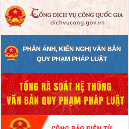
Thứ trưởng Bộ Y tế làm việc với tỉnh
Đắk Lắk về phát triển nhân lực y tế
cho trạm y tế cấp xã
Du lịch Đắk Lắk nâng tầm trải nghiệm
du khách thông qua Hệ thống cơ sở dữ
liệu và Bản đồ số
Tập huấn ứng dụng trí tuệ nhân tạo (AI)
trong thương mại điện tử năm 2026
Đoàn đại biểu Quốc hội tỉnh Đắk Lắk
trao đổi thông tin trước Kỳ họp thứ
nhất, Quốc hội khóa XVI
Quyết liệt cải cách hành chính, khơi
thông nguồn lực phát triển
Nâng cao hiệu lực, hiệu quả HĐND
tỉnh thông qua hiện đại hóa hành chính
Xã Ea Phê gắn cải cách hành chính với
chuyển đổi số
Phó Chủ tịch Thường trực UBND tỉnh
Hồ Thị Nguyên Thảo làm việc tại Trung
tâm Phục vụ hành chính công xã Ea
Phê