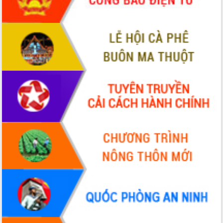
Xây dựng nền hành chính số đồng
hành cùng nông dân dân, doanh nghiệp
Giai đoạn 2026-2030, Đắk Lắk phấn
đấu có 77% xã đạt chuẩn nông thôn
mới
Chuyển đổi số 'mở đường' cho nông
nghiệp Đắk Lắk tăng trưởng bứt phá
Triển khai đồng bộ đo đạc, lập hồ sơ
địa chính, hoàn thiện cơ sở dữ liệu đất
đai
Ứng dụng sinh trắc học - Bước tiến
trong hành trình chuyển đổi số tại Đắk
Lắk
Đắk Lắk nâng cao hiệu quả công tác
Đảng từ Sổ tay đảng viên điện tử
Đắk Lắk đẩy mạnh nuôi biển công
nghệ, hướng tới phát triển thủy sản
bền vững
Tập huấn nâng cao năng lực triển khai
chuyển đổi số cho cán bộ, công chức