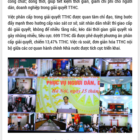
công chức; đồng thời, giúp tiết kiệm thời gian, giảm chi phí cho người
quan trọng
dân, doanh nghiệp trong giải quyết TTHC.
Bí thư Tỉnh ủy Lương Nguyễn Minh
Việc phân cấp trong giải quyết TTHC được quan tâm chỉ đạo, từng bước
Triết thăm, tặng quà người có công với
đẩy mạnh theo hướng cấp nào sát cơ sở, sát nhân dân nhất thì giao cấp
cách mạng
đó giải quyết, không để nhiều tầng nấc, kéo dài thời gian giải quyết và
Rà soát, hoàn thiện hệ thống thiết chế
gây nhũng nhiễu, tiêu cực. 699 TTHC đã được phê duyệt phương án phân
văn hóa, thể thao đáp ứng yêu cầu
LIÊN KẾT WEB
cấp giải quyết, chiếm 13,47% TTHC. Việc rà soát, đơn giản hóa TTHC nội
phát triển mới
bộ giữa các cơ quan hành chính Nhà nước được tích cực triển khai.
Thường trực HĐND tỉnh Đắk Lắk gặp
mặt Đoàn chuyên gia y tế TP. Hồ Chí
Minh
THỐNG KÊ TRUY CẬP
Lễ truy điệu và an táng hài cốt liệt sĩ
tại Nghĩa trang Liệt sĩ xã Sơn Hòa
Hôm nay:
25702
Bàn giải pháp tháo gỡ khó khăn trong
Tất cả:
66038442
xuất khẩu sầu riêng và triển khai quy
định EUDR
Thứ trưởng Bộ Nông nghiệp và Môi
trường Nguyễn Hoàng Hiệp khảo sát
vùng trồng và doanh nghiệp đóng gói
sầu riêng tại Đắk Lắk
Trình diễn nghệ thuật chế biến các