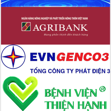
trong phòng chống tảo hôn và hôn
nhân cận huyết thống
Nông sản Tây Nguyên thu hút doanh
nghiệp nước ngoài
Đắk Lắk định vị thương hiệu du lịch
“Biển – Rừng – Cà phê” trong không
gian phát triển mới
Hội nghị chia sẻ kinh nghiệm, chuyển
giao kỹ thuật y tế, định hướng phát
triển chuyên sâu đến 2030
Chuyển đổi số mở ra không gian phát
triển trong lĩnh vực văn hóa, du lịch
Công bố quyết định của Ban Thường
vụ Tỉnh ủy về công tác cán bộ.
Thủ tướng Phạm Minh Chính: Khẩn
trương tái thiết cuộc sống người dân
sau thiên tai
Tập trung nâng cao chất lượng, tổ
chức sản xuất sầu riêng theo hướng
bền vững