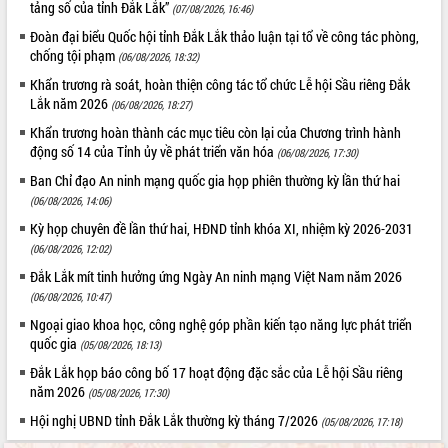
Xây dựng nông thôn mới: Nâng cao đời
tảng số của tỉnh Đắk Lắk”
(07/08/2026, 16:46)
sống người dân từ những mô hình thiết
Đoàn đại biểu Quốc hội tỉnh Đắk Lắk thảo luận tại tổ về công tác phòng,
thực
chống tội phạm
(06/08/2026, 18:32)
Quyết liệt tháo gỡ vướng mắc, đẩy
Khẩn trương rà soát, hoàn thiện công tác tổ chức Lễ hội Sầu riêng Đắk
nhanh tiến độ các dự án trọng điểm
Lắk năm 2026
(06/08/2026, 18:27)
trong Khu kinh tế Nam Phú Yên
Khẩn trương hoàn thành các mục tiêu còn lại của Chương trình hành
Hòn Yến phát triển du lịch gắn với bảo
động số 14 của Tỉnh ủy về phát triển văn hóa
(06/08/2026, 17:30)
tồn biển
Ban Chỉ đạo An ninh mạng quốc gia họp phiên thường kỳ lần thứ hai
Lấy ý kiến điều chỉnh Quy hoạch tỉnh
Đắk Lắk thời kỳ 2021-2030, tầm nhìn
(06/08/2026, 14:06)
đến năm 2050
Kỳ họp chuyên đề lần thứ hai, HĐND tỉnh khóa XI, nhiệm kỳ 2026-2031
Phát động chiến dịch 30 ngày đêm
(06/08/2026, 12:02)
giải phóng mặt bằng Tuyến đường bộ
Đắk Lắk mít tinh hưởng ứng Ngày An ninh mạng Việt Nam năm 2026
ven biển
(06/08/2026, 10:47)
Đắk Lắk nỗ lực thúc đẩy tăng trưởng
Ngoại giao khoa học, công nghệ góp phần kiến tạo năng lực phát triển
kinh tế từ 10% trở lên trong Quý
quốc gia
(05/08/2026, 18:13)
II/2026
Đắk Lắk họp báo công bố 17 hoạt động đặc sắc của Lễ hội Sầu riêng
Đắk Lắk ký kết thỏa thuận hợp tác về
năm 2026
(05/08/2026, 17:30)
chuyển đổi số giai đoạn 2026 – 2030
với Tập đoàn Bưu chính Viễn thông
Hội nghị UBND tỉnh Đắk Lắk thường kỳ tháng 7/2026
(05/08/2026, 17:18)
Việt Nam