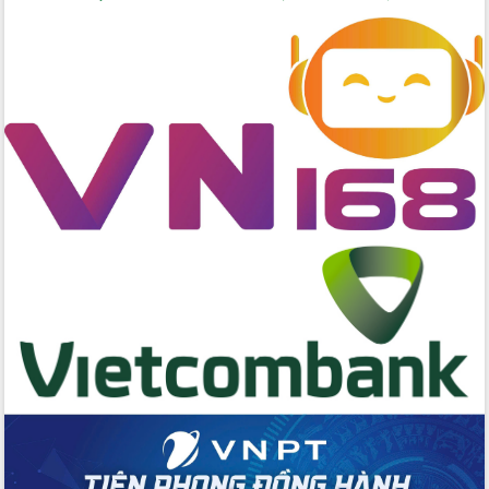
Đẩy nhanh công tác khắc phục, ổn
định đời sống Nhân dân sau bão số 13
Bí thư Tỉnh ủy Lương Nguyễn Minh
Triết dự Ngày hội đại đoàn kết tại
Buôn Đăk Tuôr, xã Cư Pui
Khởi công xây dựng Trường Phổ thông
nội trú liên cấp tiểu học và THCS xã Ia
Rvê
Phó Thủ tướng Chính phủ Mai Văn
Chính chia sẻ, động viên người dân
chịu ảnh hưởng nặng từ bão số 13
Chủ tịch UBND tỉnh kiểm tra công tác
phòng, chống bão số 13 tại các địa
bàn xung yếu
Tập trung đẩy nhanh giải ngân nguồn
vốn các chương trình mục tiêu quốc
gia
Xã Ea H'leo giữ vững và nâng cao chất
lượng các tiêu chí nông thôn mới
Công bố quyết định của Ban Thường
vụ Tỉnh ủy về công tác cán bộ