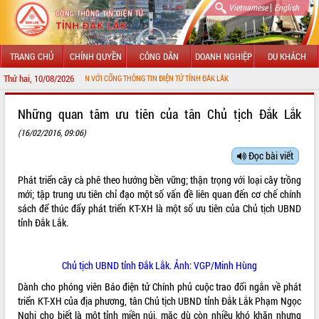
|
Vietnamese
English
TRANG CHỦ
CHÍNH QUYỀN
CÔNG DÂN
DOANH NGHIỆP
DU KHÁCH
Thứ hai, 10/08/2026
 MỪNG ĐẾN VỚI CỔNG THÔNG TIN ĐIỆN TỬ TỈNH ĐẮK LẮK
GIỚI THIỆU
Những quan tâm ưu tiên của tân Chủ tịch Đắk Lắk
(16/02/2016, 09:06)
LÃNH ĐẠO UBND TỈNH
Đọc bài viết
TIN TỨC SỰ KIỆN
Phát triển cây cà phê theo hướng bền vững; thận trọng với loại cây trồng
SỞ, BAN, NGÀNH
mới; tập trung ưu tiên chỉ đạo một số vấn đề liên quan đến cơ chế chính
sách để thúc đẩy phát triển KT-XH là một số ưu tiên của Chủ tịch UBND
UBND CÁC XÃ, PHƯỜNG
tỉnh Đắk Lắk.
THÔNG TIN CHỈ ĐẠO ĐIỀU HÀNH
Chủ tịch UBND tỉnh Đắk Lắk. Ảnh: VGP/Minh Hùng
HỆ THỐNG VĂN BẢN
Dành cho phóng viên Báo điện tử Chính phủ cuộc trao đổi ngắn về phát
triển KT-XH của địa phương, tân Chủ tịch UBND tỉnh Đắk Lắk Phạm Ngọc
VĂN BẢN HĐND TỈNH
Nghị cho biết là một tỉnh miền núi, mặc dù còn nhiều khó khăn nhưng