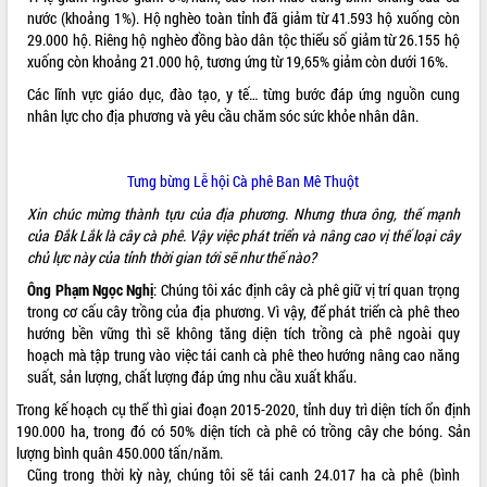
nước (khoảng 1%). Hộ nghèo toàn tỉnh đã giảm từ 41.593 hộ xuống còn
VIDEO
29.000 hộ. Riêng hộ nghèo đồng bào dân tộc thiểu số giảm từ 26.155 hộ
xuống còn khoảng 21.000 hộ, tương ứng từ 19,65% giảm còn dưới 16%.
Không có file video nào để phát.
Các lĩnh vực giáo dục, đào tạo, y tế… từng bước đáp ứng nguồn cung
nhân lực cho địa phương và yêu cầu chăm sóc sức khỏe nhân dân.
ALBUM ẢNH
Tưng bừng Lễ hội Cà phê Ban Mê Thuột
Xin chúc mừng thành tựu của địa phương. Nhưng thưa ông, thế mạnh
của Đắk Lắk là cây cà phê. Vậy việc phát triển và nâng cao vị thế loại cây
chủ lực này của tỉnh thời gian tới sẽ như thế nào?
Ông Phạm Ngọc Nghị
: Chúng tôi xác định cây cà phê giữ vị trí quan trọng
trong cơ cấu cây trồng của địa phương. Vì vậy, để phát triển cà phê theo
hướng bền vững thì sẽ không tăng diện tích trồng cà phê ngoài quy
LIÊN KẾT WEB
hoạch mà tập trung vào việc tái canh cà phê theo hướng nâng cao năng
suất, sản lượng, chất lượng đáp ứng nhu cầu xuất khẩu.
Trong kế hoạch cụ thể thì giai đoạn 2015-2020, tỉnh duy trì diện tích ổn định
190.000 ha, trong đó có 50% diện tích cà phê có trồng cây che bóng. Sản
THỐNG KÊ TRUY CẬP
lượng bình quân 450.000 tấn/năm.
Cũng trong thời kỳ này, chúng tôi sẽ tái canh 24.017 ha cà phê (bình
Hôm nay:
3911