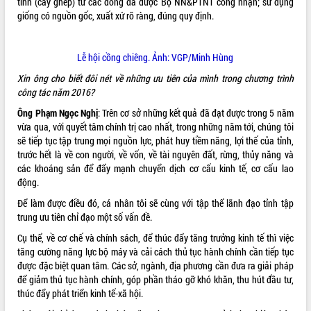
tính (cây ghép) từ các dòng đã được Bộ NN&PTNT công nhận; sử dụng
giống có nguồn gốc, xuất xứ rõ ràng, đúng quy định.
Lễ hội cồng chiêng. Ảnh: VGP/Minh Hùng
Xin ông cho biết đôi nét về những ưu tiên của mình trong chương trình
công tác năm 2016?
Ông Phạm Ngọc Nghị
: Trên cơ sở những kết quả đã đạt được trong 5 năm
vừa qua, với quyết tâm chính trị cao nhất, trong những năm tới, chúng tôi
sẽ tiếp tục tập trung mọi nguồn lực, phát huy tiềm năng, lợi thế của tỉnh,
trước hết là về con người, về vốn, về tài nguyên đất, rừng, thủy năng và
các khoáng sản để đẩy mạnh chuyển dịch cơ cấu kinh tế, cơ cấu lao
động.
Để làm được điều đó, cá nhân tôi sẽ cùng với tập thể lãnh đạo tỉnh tập
trung ưu tiên chỉ đạo một số vấn đề.
Cụ thể, về cơ chế và chính sách, để thúc đẩy tăng trưởng kinh tế thì việc
tăng cường năng lực bộ máy và cải cách thủ tục hành chính cần tiếp tục
được đặc biệt quan tâm. Các sở, ngành, địa phương cần đưa ra giải pháp
để giảm thủ tục hành chính, góp phần tháo gỡ khó khăn, thu hút đầu tư,
thúc đẩy phát triển kinh tế-xã hội.