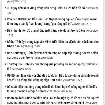
(10/08/2026, 18:14)
30 ngày đêm đưa vùng trồng sầu riêng Đắk Lắk lên bản đồ số
(10/08/2026,
16:51)
Chủ tịch UBND tỉnh Đỗ Hữu Huy: Ngành nông nghiệp cần chuyển mạnh
từ tư duy quản lý “sản lượng” sang “gia tăng giá trị”
(10/08/2026, 14:11)
Đẩy nhanh tiến độ giải phóng mặt bằng các dự án trọng điểm
(08/08/2026,
19:53)
Bí thư Tỉnh ủy Lương Nguyễn Minh Triết kiểm tra việc khám sức khỏe cho
Nhân dân
(08/08/2026, 17:05)
Ban Thường vụ Tỉnh ủy xem xét phương án sắp xếp trường học và nhiều
nội dung quan trọng
(08/08/2026, 13:30)
Thường trực Tỉnh ủy chưa thông qua phương án sáp nhập xã, phường cụ
thể
(08/08/2026, 11:30)
UBND tỉnh làm việc với Chủ đầu tư dự án Đầu tư xây dựng và kinh doanh
kết cấu hạ tầng Khu công nghiệp Phú Xuân
(07/08/2026, 19:47)
Rà soát hiệu quả ứng dụng các đề tài khoa học và công nghệ, thúc đẩy
thương mại hóa kết quả nghiên cứu
(07/08/2026, 18:34)
Đoàn đại biểu Quốc hội tỉnh Đắk Lắk thảo luận tại tổ về các dự án luật về
nông nghiệp, môi trường, viễn thông, chuyển giao công nghệ
(07/08/2026,