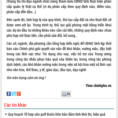
Chúng tôi chỉ đạo ngành chức năng tham mưu UBND tỉnh thực hiện phân
cấp quản lý thật cụ thể (ví dụ phân cấp theo quy định nào, điểm nào,
phân cấp đến đâu...).
Bên cạnh đó, tính hợp lý của quy trình, thủ tục cấp đất và cho thuê đất sẽ
được xem xét lại. Trong trình tự, thủ tục giải phóng mặt bằng triển khai
các dự án đầu tư những khâu nào cần cải tiến, những quy định nào chưa
phù hợp với thực tiễn, cần phải sửa đổi, bổ sung…
Các sở, ngành, địa phương cần tổng hợp kiến nghị để UBND tỉnh kịp thời
báo cáo Chính phủ giải quyết các vấn đề khó khăn, vướng mắc, đặc biệt
trong các lĩnh vực như: Tín dụng cho vay; việc hỗ trợ của Trung ương
trong công tác khắc phục hậu quả của thiên tai, trong công tác phòng
dịch bệnh; các khó khăn vướng mắc trong việc xã hội hóa một số lĩnh vực
như văn hóa, thể thao, y tế, giáo dục, đào tạo, dạy nghề.
Xin trân trọng cảm ơn ông !
Theo chinhphu.vn
In
Các tin khác
Quy hoạch Tổ hợp sân golf Buôn Đôn bảo đảm tính khả thi, hiệu quả