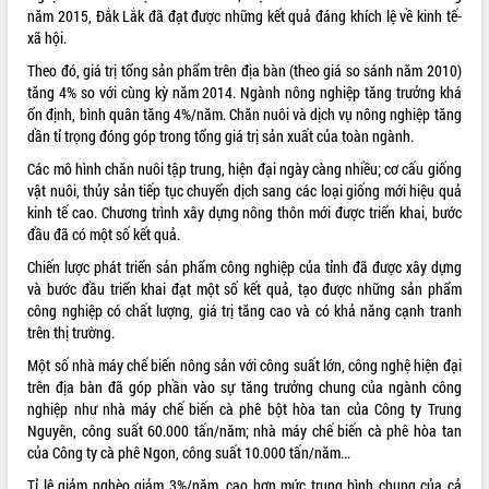
năm 2015, Đắk Lắk đã đạt được những kết quả đáng khích lệ về kinh tế-
ĐIỂM TIN VĂN BẢN
xã hội.
Theo đó, giá trị tổng sản phẩm trên địa bàn (theo giá so sánh năm 2010)
QUY HOẠCH - KẾ HOẠCH
tăng 4% so với cùng kỳ năm 2014. Ngành nông nghiệp tăng trưởng khá
ổn định, bình quân tăng 4%/năm. Chăn nuôi và dịch vụ nông nghiệp tăng
dần tỉ trọng đóng góp trong tổng giá trị sản xuất của toàn ngành.
Các mô hình chăn nuôi tập trung, hiện đại ngày càng nhiều; cơ cấu giống
vật nuôi, thủy sản tiếp tục chuyển dịch sang các loại giống mới hiệu quả
kinh tế cao. Chương trình xây dựng nông thôn mới được triển khai, bước
đầu đã có một số kết quả.
Chiến lược phát triển sản phẩm công nghiệp của tỉnh đã được xây dựng
và bước đầu triển khai đạt một số kết quả, tạo được những sản phẩm
công nghiệp có chất lượng, giá trị tăng cao và có khả năng cạnh tranh
trên thị trường.
Một số nhà máy chế biến nông sản với công suất lớn, công nghệ hiện đại
trên địa bàn đã góp phần vào sự tăng trưởng chung của ngành công
nghiệp như nhà máy chế biến cà phê bột hòa tan của Công ty Trung
Nguyên, công suất 60.000 tấn/năm; nhà máy chế biến cà phê hòa tan
của Công ty cà phê Ngon, công suất 10.000 tấn/năm...
Tỉ lệ giảm nghèo giảm 3%/năm, cao hơn mức trung bình chung của cả