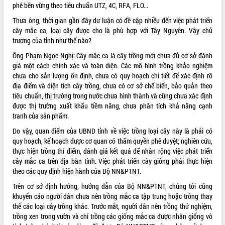
phê bền vững theo tiêu chuẩn UTZ, 4C, RFA, FLO...
Thưa ông, thời gian gần đây dư luận có đề cập nhiều đến việc phát triển
cây mắc ca, loại cây được cho là phù hợp với Tây Nguyên. Vậy chủ
trương của tỉnh như thế nào?
Ông Phạm Ngọc Nghị: Cây mắc ca là cây trồng mới chưa đủ cơ sở đánh
giá một cách chính xác và toàn diện. Các mô hình trồng khảo nghiệm
chưa cho sản lượng ổn định, chưa có quy hoạch chi tiết để xác định rõ
địa điểm và diện tích cây trồng, chưa có cơ sở chế biến, bảo quản theo
tiêu chuẩn, thị trường trong nước chưa hình thành và cũng chưa xác định
được thị trường xuất khẩu tiềm năng, chưa phân tích khả năng cạnh
tranh của sản phẩm.
Do vậy, quan điểm của UBND tỉnh về việc trồng loại cây này là phải có
quy hoạch, kế hoạch được cơ quan có thẩm quyền phê duyệt; nghiên cứu,
thực hiện trồng thí điểm, đánh giá kết quả để nhân rộng việc phát triển
cây mắc ca trên địa bàn tỉnh. Việc phát triển cây giống phải thực hiện
theo các quy định hiện hành của Bộ NN&PTNT.
Trên cơ sở định hướng, hướng dẫn của Bộ NN&PTNT, chúng tôi cũng
khuyến cáo người dân chưa nên trồng mắc ca tập trung hoặc trồng thay
thế các loại cây trồng khác. Trước mắt, người dân nên trồng thử nghiệm,
trồng xen trong vườn và chỉ trồng các giống mắc ca được nhân giống vô