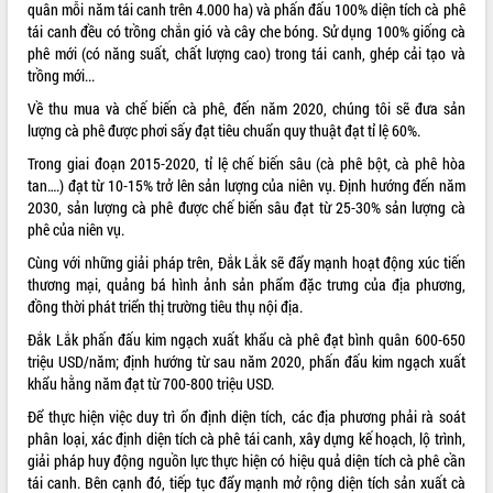
quân mỗi năm tái canh trên 4.000 ha) và phấn đấu 100% diện tích cà phê
Tất cả:
66150707
tái canh đều có trồng chắn gió và cây che bóng. Sử dụng 100% giống cà
phê mới (có năng suất, chất lượng cao) trong tái canh, ghép cải tạo và
trồng mới...
Về thu mua và chế biến cà phê, đến năm 2020, chúng tôi sẽ đưa sản
lượng cà phê được phơi sấy đạt tiêu chuẩn quy thuật đạt tỉ lệ 60%.
Trong giai đoạn 2015-2020, tỉ lệ chế biến sâu (cà phê bột, cà phê hòa
tan….) đạt từ 10-15% trở lên sản lượng của niên vụ. Định hướng đến năm
2030, sản lượng cà phê được chế biến sâu đạt từ 25-30% sản lượng cà
phê của niên vụ.
Cùng với những giải pháp trên, Đắk Lắk sẽ đẩy mạnh hoạt động xúc tiến
thương mại, quảng bá hình ảnh sản phẩm đặc trưng của địa phương,
đồng thời phát triển thị trường tiêu thụ nội địa.
Đắk Lắk phấn đấu kim ngạch xuất khẩu cà phê đạt bình quân 600-650
triệu USD/năm; định hướng từ sau năm 2020, phấn đấu kim ngạch xuất
khẩu hằng năm đạt từ 700-800 triệu USD.
Để thực hiện việc duy trì ổn định diện tích, các địa phương phải rà soát
phân loại, xác định diện tích cà phê tái canh, xây dựng kế hoạch, lộ trình,
giải pháp huy động nguồn lực thực hiện có hiệu quả diện tích cà phê cần
tái canh. Bên cạnh đó, tiếp tục đẩy mạnh mở rộng diện tích sản xuất cà