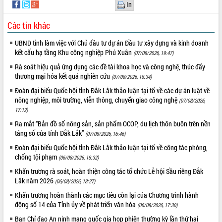
Xây dựng nông thôn mới: Nâng cao đời
In
sống người dân từ những mô hình thiết
thực
Các tin khác
Quyết liệt tháo gỡ vướng mắc, đẩy
UBND tỉnh làm việc với Chủ đầu tư dự án Đầu tư xây dựng và kinh doanh
nhanh tiến độ các dự án trọng điểm
kết cấu hạ tầng Khu công nghiệp Phú Xuân
(07/08/2026, 19:47)
trong Khu kinh tế Nam Phú Yên
Rà soát hiệu quả ứng dụng các đề tài khoa học và công nghệ, thúc đẩy
Hòn Yến phát triển du lịch gắn với bảo
thương mại hóa kết quả nghiên cứu
tồn biển
(07/08/2026, 18:34)
Lấy ý kiến điều chỉnh Quy hoạch tỉnh
Đoàn đại biểu Quốc hội tỉnh Đắk Lắk thảo luận tại tổ về các dự án luật về
Đắk Lắk thời kỳ 2021-2030, tầm nhìn
nông nghiệp, môi trường, viễn thông, chuyển giao công nghệ
(07/08/2026,
đến năm 2050
17:12)
Phát động chiến dịch 30 ngày đêm
Ra mắt “Bản đồ số nông sản, sản phẩm OCOP, du lịch thôn buôn trên nền
giải phóng mặt bằng Tuyến đường bộ
tảng số của tỉnh Đắk Lắk”
(07/08/2026, 16:46)
ven biển
Đoàn đại biểu Quốc hội tỉnh Đắk Lắk thảo luận tại tổ về công tác phòng,
Đắk Lắk nỗ lực thúc đẩy tăng trưởng
chống tội phạm
(06/08/2026, 18:32)
kinh tế từ 10% trở lên trong Quý
Khẩn trương rà soát, hoàn thiện công tác tổ chức Lễ hội Sầu riêng Đắk
II/2026
Lắk năm 2026
(06/08/2026, 18:27)
Đắk Lắk ký kết thỏa thuận hợp tác về
Khẩn trương hoàn thành các mục tiêu còn lại của Chương trình hành
chuyển đổi số giai đoạn 2026 – 2030
động số 14 của Tỉnh ủy về phát triển văn hóa
(06/08/2026, 17:30)
với Tập đoàn Bưu chính Viễn thông
Việt Nam
Ban Chỉ đạo An ninh mạng quốc gia họp phiên thường kỳ lần thứ hai