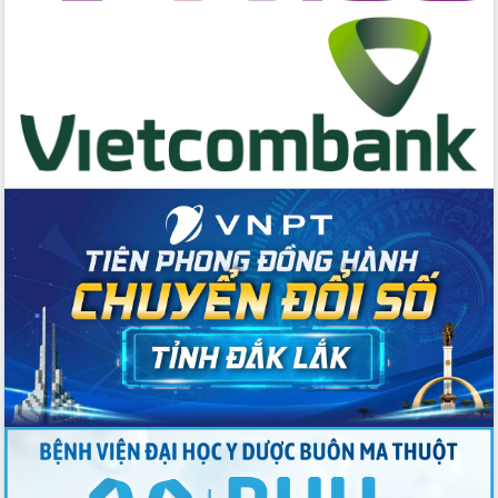
Nâng cao trách nhiệm người đứng
đầu, phát huy tinh thần chủ động,
sáng tạo để đảm bảo tiến độ giải ngân
vốn đầu tư công năm 2025
Sở Công Thương đột phá số hóa 100%
thủ tục trực tuyến lấy sự hài lòng của
doanh nghiệp làm thước đo phục vụ
Đảm bảo công tác bầu cử triển khai
đúng tiến độ, quy trình theo luật định
Ban Tuyên giáo và Dân vận Trung ương
tập huấn công tác khoa giáo năm 2025
Đắk Lắk hưởng ứng Ngày Pháp luật
Việt Nam 2025 và biểu dương 25 tập
thể, cá nhân tiêu biểu
Hội nghị lần thứ nhất Ban Chỉ đạo
công tác bầu cử tỉnh Đắk Lắk
Hội nghị UBND tỉnh thường kỳ tháng
10 năm 2025
Kỳ họp chuyên đề lần thứ Ba, HĐND
tỉnh khóa X