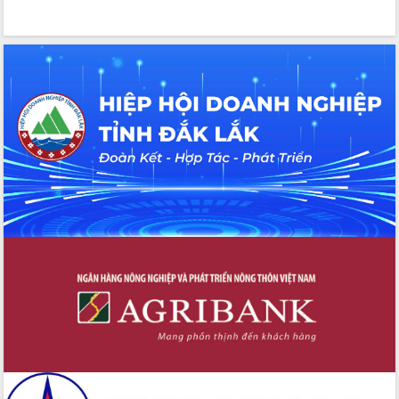
trong phòng chống tảo hôn và hôn
nhân cận huyết thống
Nông sản Tây Nguyên thu hút doanh
nghiệp nước ngoài
Đắk Lắk định vị thương hiệu du lịch
“Biển – Rừng – Cà phê” trong không
gian phát triển mới
Hội nghị chia sẻ kinh nghiệm, chuyển
giao kỹ thuật y tế, định hướng phát
triển chuyên sâu đến 2030
Chuyển đổi số mở ra không gian phát
triển trong lĩnh vực văn hóa, du lịch
Công bố quyết định của Ban Thường
vụ Tỉnh ủy về công tác cán bộ.
Thủ tướng Phạm Minh Chính: Khẩn
trương tái thiết cuộc sống người dân
sau thiên tai
Tập trung nâng cao chất lượng, tổ
chức sản xuất sầu riêng theo hướng
bền vững