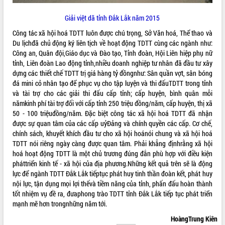
Hội thảo khoa học “Giải pháp thúc đẩy
Giải việt dã tỉnh Đắk Lắk năm 2015
phát triển nền kinh tế xanh tại tỉnh
Đắk Lắk”
Công tác xã hội hoá TDTT luôn được chú trọng, Sở Văn hoá, Thể thao và
Tăng cường giám sát, đôn đốc thực
Du lịchđã chủ động ký liên tịch về hoạt động TDTT cùng các ngành như:
hiện nhiệm vụ quản lý tài sản công
Công an, Quân đội,Giáo dục và Đào tạo, Tỉnh đoàn, Hội Liên hiệp phụ nữ
hàng tuần
tỉnh, Liên đoàn Lao động tỉnh,nhiều doanh nghiệp tư nhân đã đầu tư xây
dựng các thiết chế TDTT trị giá hàng tỷ đồngnhư: Sân quần vợt, sân bóng
Tháo gỡ những vướng mắc, đẩy mạnh
đá mini cỏ nhân tạo để phục vụ cho tập luyện và thi đấuTDTT trong tỉnh
công tác cải cách thủ tục hành chính
và tài trợ cho các giải thi đấu cấp tỉnh; cấp huyện, bình quân mỗi
tại Trung tâm Phục vụ hành chính
nămkinh phí tài trợ đối với cấp tỉnh 250 triệu đồng/năm, cấp huyện, thị xã
công tỉnh
50 - 100 triệuđồng/năm. Đặc biệt công tác xã hội hoá TDTT đã nhận
Đắk Lắk: Tôn vinh 46 giải pháp tại Hội
được sự quan tâm của các cấp uỷĐảng và chính quyền các cấp. Cơ chế,
thi Sáng tạo Kỹ thuật 2024 - 2025
chính sách, khuyết khích đầu tư cho xã hội hoánói chung và xã hội hoá
Đắk Lắk rà soát, điều chỉnh Đề án 190
TDTT nói riêng ngày càng được quan tâm. Phải khẳng địnhrằng xã hội
về phát triển nuôi trồng thủy sản
hoá hoạt động TDTT là một chủ trương đúng đắn phù hợp với điều kiện
Phó Chủ tịch UBND tỉnh Đắk Lắk
pháttriển kinh tế - xã hội của địa phương.Những kết quả trên sẽ là động
Trương Công Thái kiểm tra thực địa
lực để ngành TDTT Đắk Lắk tiếptục phát huy tinh thần đoàn kết, phát huy
Dự án cao tốc Khánh Hòa - Buôn Ma
nội lực, tận dụng mọi lợi thếvà tiềm năng của tỉnh, phấn đấu hoàn thành
Thuột
tốt nhiệm vụ đề ra, đưaphong trào TDTT tỉnh Đắk Lắk tiếp tục phát triển
mạnh mẽ hơn trongnhững năm tới.
Định vị cà phê Việt Nam như một “di
sản sống” trong dòng chảy toàn cầu
HoàngTrung Kiên