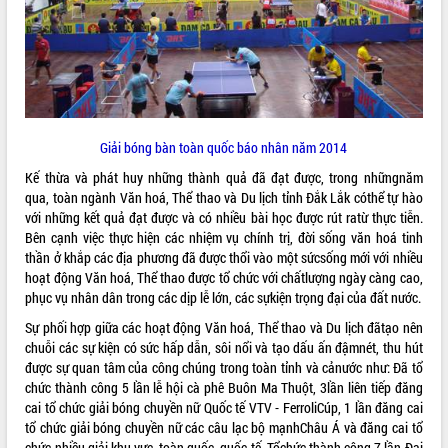
quan trọng
Bí thư Tỉnh ủy Lương Nguyễn Minh
Triết thăm, tặng quà người có công với
cách mạng
Rà soát, hoàn thiện hệ thống thiết chế
văn hóa, thể thao đáp ứng yêu cầu
LIÊN KẾT WEB
Giải bóng bàn toàn quốc báo nhân năm 2014
phát triển mới
Thường trực HĐND tỉnh Đắk Lắk gặp
Kế thừa và phát huy những thành quả đã đạt được, trong nhữngnăm
mặt Đoàn chuyên gia y tế TP. Hồ Chí
qua, toàn ngành Văn hoá, Thể thao và Du lịch tỉnh Đắk Lắk cóthể tự hào
Minh
với những kết quả đạt được và có nhiều bài học được rút ratừ thực tiễn.
THỐNG KÊ TRUY CẬP
Bên cạnh việc thực hiện các nhiệm vụ chính trị, đời sống văn hoá tinh
Lễ truy điệu và an táng hài cốt liệt sĩ
thần ở khắp các địa phương đã được thổi vào một sứcsống mới với nhiều
tại Nghĩa trang Liệt sĩ xã Sơn Hòa
Hôm nay:
30499
hoạt động Văn hoá, Thể thao được tổ chức với chấtlượng ngày càng cao,
Bàn giải pháp tháo gỡ khó khăn trong
Tất cả:
66075822
phục vụ nhân dân trong các dịp lễ lớn, các sựkiện trọng đại của đất nước.
xuất khẩu sầu riêng và triển khai quy
định EUDR
Sự phối hợp giữa các hoạt động Văn hoá, Thể thao và Du lịch đãtạo nên
chuỗi các sự kiện có sức hấp dẫn, sôi nổi và tạo dấu ấn đậmnét, thu hút
Thứ trưởng Bộ Nông nghiệp và Môi
được sự quan tâm của công chúng trong toàn tỉnh và cảnước như: Đã tổ
trường Nguyễn Hoàng Hiệp khảo sát
chức thành công 5 lần lễ hội cà phê Buôn Ma Thuột, 3lần liên tiếp đăng
vùng trồng và doanh nghiệp đóng gói
cai tổ chức giải bóng chuyền nữ Quốc tế VTV - FerroliCúp, 1 lần đăng cai
sầu riêng tại Đắk Lắk
tổ chức giải bóng chuyền nữ các câu lạc bộ mạnhChâu Á và đăng cai tổ
Trình diễn nghệ thuật chế biến các
chức nhiều giải khu vực, toàn quốc, quốc tế. Tổchức thành công 7 lần Đại