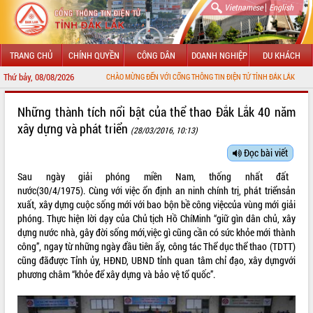
|
Vietnamese
English
TRANG CHỦ
CHÍNH QUYỀN
CÔNG DÂN
DOANH NGHIỆP
DU KHÁCH
Thứ bảy, 08/08/2026
CHÀO MỪNG ĐẾN VỚI CỔNG THÔNG TIN ĐIỆN TỬ TỈNH ĐẮK LẮK
GIỚI THIỆU
Những thành tích nổi bật của thể thao Đắk Lắk 40 năm
xây dựng và phát triển
(28/03/2016, 10:13)
LÃNH ĐẠO UBND TỈNH
Đọc bài viết
TIN TỨC SỰ KIỆN
Sau ngày giải phóng miền Nam, thống nhất đất
SỞ, BAN, NGÀNH
nước(30/4/1975). Cùng với việc ổn định an ninh chính trị, phát triểnsản
xuất, xây dựng cuộc sống mới với bao bộn bề công việccủa vùng mới giải
UBND CÁC XÃ, PHƯỜNG
phóng. Thực hiện lời dạy của Chủ tịch Hồ ChíMinh “giữ gìn dân chủ, xây
dựng nước nhà, gây đời sống mới,việc gì cũng cần có sức khỏe mới thành
công”, ngay từ những ngày đầu tiên ấy, công tác Thể dục thể thao (TDTT)
THÔNG TIN CHỈ ĐẠO ĐIỀU HÀNH
cũng đãđược Tỉnh ủy, HĐND, UBND tỉnh quan tâm chỉ đạo, xây dựngvới
phương châm “khỏe để xây dựng và bảo vệ tổ quốc”.
HỆ THỐNG VĂN BẢN
VĂN BẢN HĐND TỈNH