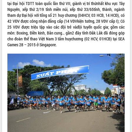
Quy hoạch và Xúc tiến đầu tư tỉnh Đắk
tại Đại hội TDTT toàn quốc lần thứ VII, giành vị trí thứnhất khu vực Tây
Lắk
Nguyên, xếp thứ 2/19 tỉnh miền núi, xếp thứ 33/65tỉnh, thành, ngành
Khơi thông điểm nghẽn, đẩy nhanh
tham dự Đại hội với tổng số 21 huy chương (04HCV, 03 HCB, 14 HCĐ), có
giải ngân vốn khắc phục thiên tai
42 VĐV được công nhận đẳng cấp (14 VĐVkiện tướng, 28 VĐV cấp I); Có
25 VĐV được triệu tập vào các đội trẻ vàđội tuyển quốc gia; gồm các
HĐND tỉnh thông qua điều chỉnh Quy
môn: Boxing, Điền kinh, Bắn cung… gần2 đây tỉnh Đắk Lắk đã đóng góp
hoạch tỉnh thời kỳ 2021-2030
cho đoàn thể thao Việt Nam 3 tấm huychương (02 HCV, 01HCB) tại SEA
Hội thảo góp ý hồ sơ điều chỉnh quy
Games 28 – 2015 ở Singapore.
hoạch tỉnh Đắk Lắk thời kỳ 2021-2030,
tầm nhìn đến năm 2050
Nâng cao hiệu quả hoạt động của các
doanh nghiệp nhà nước
Hội nghị triển khai kết nối mạng
truyền số liệu chuyên dùng phục vụ cơ
quan Đảng, Nhà nước
Lễ phát động chuỗi hoạt động chung
tay làm sạch môi trường
Xã Ea Kar bước chuyển mình trong
công tác cải cách hành chính mô hình
mới
UBND tỉnh họp báo định kỳ tháng 4
năm 2026