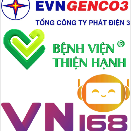
Đẩy nhanh công tác khắc phục, ổn
định đời sống Nhân dân sau bão số 13
Bí thư Tỉnh ủy Lương Nguyễn Minh
Triết dự Ngày hội đại đoàn kết tại
Buôn Đăk Tuôr, xã Cư Pui
Khởi công xây dựng Trường Phổ thông
nội trú liên cấp tiểu học và THCS xã Ia
Rvê
Phó Thủ tướng Chính phủ Mai Văn
Chính chia sẻ, động viên người dân
chịu ảnh hưởng nặng từ bão số 13
Chủ tịch UBND tỉnh kiểm tra công tác
phòng, chống bão số 13 tại các địa
bàn xung yếu
Tập trung đẩy nhanh giải ngân nguồn
vốn các chương trình mục tiêu quốc
gia
Xã Ea H'leo giữ vững và nâng cao chất
lượng các tiêu chí nông thôn mới
Công bố quyết định của Ban Thường
vụ Tỉnh ủy về công tác cán bộ