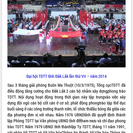
ĐIỂM TIN VĂN BẢN
QUY HOẠCH - KẾ HOẠCH
Đại hội TDTT tỉnh Đắk Lắk lần thứ VII – năm 2014
Sau 3 tháng giải phóng Buôn Ma Thuột (10/3/1975), Tổng cụcTDTT đã
điều động tăng cường cho Đắk Lắk 2 cán bộ nhằm xây dựngphong trào
TDTT. Nội dụng hoạt động trong thời gian này tập trungvào việc xây
dựng đội ngũ cán bộ cốt cán ở cơ sở, phát động phongtrào tập thể dục
buổi sáng ở các công trường thanh niên, tổ chức thiđấu bóng đá giữa các
địa phương đơn vị với nhau. Năm 1976 UBNDtỉnh đã quyết định thành
lập Phòng TDTT tại Văn phòng UBND tỉnh đểtham mưu và chỉ đạo phong
trào TDTT. Năm 1979 UBND tỉnh thànhlập Ty TDTT, tháng 11 năm 1991,
sát nhập Sở TDTT và Sở Văn hóaThông tin thành Sở Văn hóa Thông tin