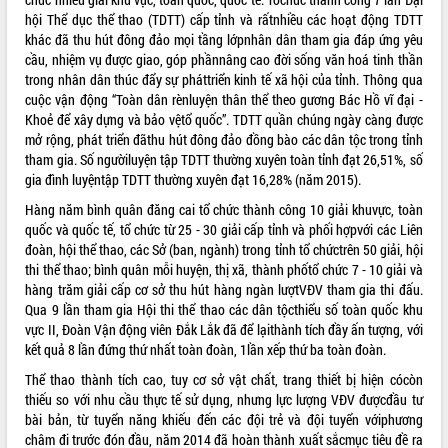
món ăn từ sầu riêng
hội Thể dục thể thao (TDTT) cấp tỉnh và rấtnhiều các hoạt động TDTT
Đắk Lắk công bố Quy hoạch và xúc
khác đã thu hút đông đảo mọi tầng lớpnhân dân tham gia đáp ứng yêu
tiến đầu tư tỉnh
cầu, nhiệm vụ được giao, góp phầnnâng cao đời sống văn hoá tinh thần
Ngành cá ngừ Đắk Lắk chủ động thích
trong nhân dân thúc đẩy sự pháttriển kinh tế xã hội của tỉnh. Thông qua
ứng để giữ vững thị trường xuất khẩu
cuộc vận động “Toàn dân rènluyện thân thể theo gương Bác Hồ vĩ đại -
Khoẻ để xây dựng và bảo vệtổ quốc”. TDTT quần chúng ngày càng được
Diễn đàn Kinh tế tư nhân Việt Nam đột
mở rộng, phát triển đãthu hút đông đảo đồng bào các dân tộc trong tỉnh
phá cơ chế - Hợp tác công tư
tham gia. Số ngườiluyện tập TDTT thường xuyên toàn tỉnh đạt 26,51%, số
Đề án 06 tạo bước ngoặt đột phá trong
gia đình luyệntập TDTT thường xuyên đạt 16,28% (năm 2015).
cải cách hành chính tỉnh Đắk Lắk
Hàng năm bình quân đăng cai tổ chức thành công 10 giải khuvực, toàn
Kết nối tour, đẩy mạnh chuyển đổi số
quốc và quốc tế, tổ chức từ 25 - 30 giải cấp tỉnh và phối hợpvới các Liên
để phát triển du lịch Đắk Lắk
đoàn, hội thể thao, các Sở (ban, ngành) trong tỉnh tổ chứctrên 50 giải, hội
Khởi động Dự án Đầu tư xây dựng hạ
thi thể thao; bình quân mỗi huyện, thị xã, thành phốtổ chức 7 - 10 giải và
tầng kỹ thuật Cụm công nghiệp Tân
hàng trăm giải cấp cơ sở thu hút hàng ngàn lượtVĐV tham gia thi đấu.
Tiến
Qua 9 lần tham gia Hội thi thể thao các dân tộcthiểu số toàn quốc khu
Gặp mặt các cơ quan báo chí nhân Kỷ
vực II, Đoàn Vận động viên Đắk Lắk đã để lạithành tích đầy ấn tượng, với
niệm 101 năm Ngày Báo chí Cách
kết quả 8 lần đứng thứ nhất toàn đoàn, 1lần xếp thứ ba toàn đoàn.
mạng Việt Nam
Thể thao thành tích cao, tuy cơ sở vật chất, trang thiết bị hiện cócòn
Đắk Lắk sơ kết 4 năm triển khai thực
thiếu so với nhu cầu thực tế sử dụng, nhưng lực lượng VĐV đượcđầu tư
hiện Đề án 06 của Chính phủ
bài bản, từ tuyển năng khiếu đến các đội trẻ và đội tuyển vớiphương
Họp báo thông tin về Hội nghị Công bố
châm đi trước đón đầu, năm 2014 đã hoàn thành xuất sắcmục tiêu đề ra