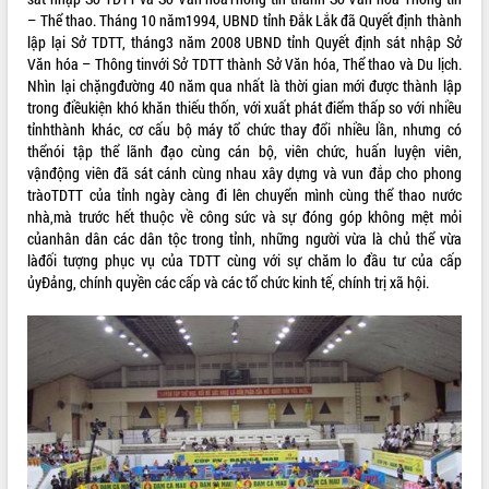
– Thể thao. Tháng 10 năm1994, UBND tỉnh Đắk Lắk đã Quyết định thành
VIDEO
lập lại Sở TDTT, tháng3 năm 2008 UBND tỉnh Quyết định sát nhập Sở
Văn hóa – Thông tinvới Sở TDTT thành Sở Văn hóa, Thể thao và Du lịch.
Nhìn lại chặngđường 40 năm qua nhất là thời gian mới được thành lập
trong điềukiện khó khăn thiếu thốn, với xuất phát điểm thấp so với nhiều
tỉnhthành khác, cơ cấu bộ máy tổ chức thay đổi nhiều lần, nhưng có
thểnói tập thể lãnh đạo cùng cán bộ, viên chức, huấn luyện viên,
vậnđộng viên đã sát cánh cùng nhau xây dựng và vun đắp cho phong
tràoTDTT của tỉnh ngày càng đi lên chuyển mình cùng thể thao nước
nhà,mà trước hết thuộc về công sức và sự đóng góp không mệt mỏi
củanhân dân các dân tộc trong tỉnh, những người vừa là chủ thể vừa
Khám bệnh, cấp phát thuốc miễn phí
làđối tượng phục vụ của TDTT cùng với sự chăm lo đầu tư của cấp
và tặng quà người dân xã Cư Pui
ủyĐảng, chính quyền các cấp và các tổ chức kinh tế, chính trị xã hội.
Hội nghị UBND tỉnh Đắk Lắk thường kỳ
tháng 7/2026
Lễ truy tặng danh hiệu “Bà Mẹ Việt
Nam Anh hùng” và trao Huân chương
Lao động
ALBUM ẢNH
UBND tỉnh Đắk Lắk triển khai nhiệm
vụ 6 tháng cuối năm 2026
Kỳ họp thứ Hai, Hội đồng nhân dân
tỉnh khóa XI quyết nghị nhiều nội dung