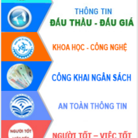
Bầu cử Quốc hội và HĐND: Cử tri Đắk
Lắk gửi gắm niềm tin, kỳ vọng vào lá
phiếu
Đắk Lắk sẵn sàng các điều kiện cho
Ngày hội bầu cử đại biểu Quốc hội
khóa XVI và HĐND các cấp nhiệm kỳ
2026-2031
Đảm bảo cuộc bầu cử đại biểu Quốc
hội và đại biểu HĐND các cấp diễn ra
an toàn, hiệu quả, đúng quy định
Thủ tướng Chính phủ Phạm Minh Chính
kiểm tra, chỉ đạo hoàn thành các dự
án cao tốc và thăm khu tái định cư tại
Đắk Lắk
Sôi nổi Hội đua ngựa truyền thống Gò
Thì Thùng mừng Xuân Bính Ngọ 2026
Lãnh đạo tỉnh dâng hương tưởng niệm
tại Đập Đồng Cam đầu Xuân Bính Ngọ
Ngành nông nghiệp phấn đấu tăng
trưởng đạt 5,86% trong năm 2026
UBND tỉnh Đắk Lắk triển khai công tác