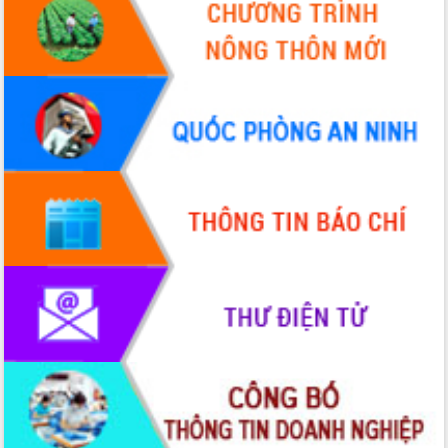
cấp xã
Đắk Lắk phát động hưởng ứng Ngày
Quyền của người tiêu dùng Việt Nam
2026
Đẩy mạnh cải cách hành chính, quyết
tâm đạt được mục tiêu tăng trưởng
hai con số trong năm 2026
Tổ chức trang trọng Lễ hội Đền thờ
Lương Văn Chánh năm 2026
Phó Bí thư Tỉnh ủy Đắk Lắk Đỗ Hữu
Huy giữ chức Bí thư Đảng ủy Ủy Ban
Nhân dân tỉnh
Bệnh án điện tử thúc đẩy chuyển đổi
số y tế tại Đắk Lắk
Chuyển đổi số thư viện: Mở rộng
không gian tri thức trong thời đại số
Đánh giá, rút kinh nghiệm công tác tổ
chức diễn tập trước ngày bầu cử
Chương trình “Gặp gỡ hữu nghị –
Friendship Meeting New Year 2026”