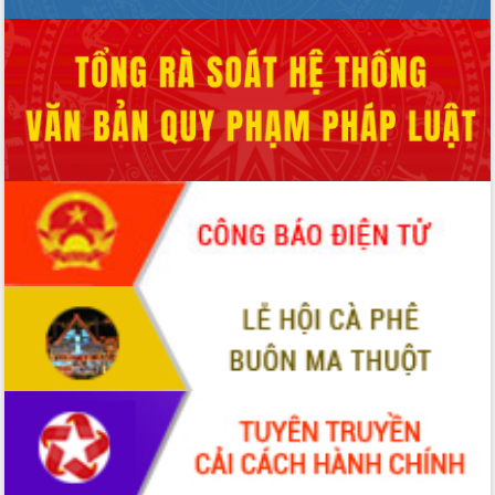
Tập huấn ứng dụng trí tuệ nhân tạo (AI)
trong thương mại điện tử năm 2026
Đoàn đại biểu Quốc hội tỉnh Đắk Lắk
trao đổi thông tin trước Kỳ họp thứ
nhất, Quốc hội khóa XVI
Quyết liệt cải cách hành chính, khơi
thông nguồn lực phát triển
Nâng cao hiệu lực, hiệu quả HĐND
tỉnh thông qua hiện đại hóa hành chính
Xã Ea Phê gắn cải cách hành chính với
chuyển đổi số
Phó Chủ tịch Thường trực UBND tỉnh
Hồ Thị Nguyên Thảo làm việc tại Trung
tâm Phục vụ hành chính công xã Ea
Phê
Xây dựng nền hành chính số đồng
hành cùng nông dân dân, doanh nghiệp
Giai đoạn 2026-2030, Đắk Lắk phấn
đấu có 77% xã đạt chuẩn nông thôn
mới