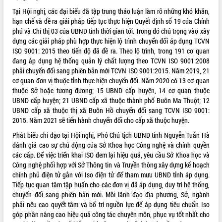
Hội thảo góp ý hồ sơ điều chỉnh quy
Tại Hội nghị, các đại biểu đã tập trung thảo luận làm rõ những khó khăn,
hoạch tỉnh Đắk Lắk thời kỳ 2021-2030,
hạn chế và đề ra giải pháp tiếp tục thực hiện Quyết định số 19 của Chính
tầm nhìn đến năm 2050
phủ và Chỉ thị 03 của UBND tỉnh thời gian tới. Trong đó chú trọng vào xây
Nâng cao hiệu quả hoạt động của các
dựng các giải pháp phù hợp thực hiện lộ trình chuyển đổi áp dụng TCVN
doanh nghiệp nhà nước
ISO 9001: 2015 theo tiến độ đã đề ra. Theo lộ trình, trong 191 cơ quan
Hội nghị triển khai kết nối mạng
đang áp dụng hệ thống quản lý chất lượng theo TCVN ISO 9001:2008
truyền số liệu chuyên dùng phục vụ cơ
phải chuyển đổi sang phiên bản mới TCVN ISO 9001:2015. Năm 2019, 21
quan Đảng, Nhà nước
cơ quan đơn vị thuộc tỉnh thực hiện chuyển đổi. Năm 2020 có 13 cơ quan
thuộc Sở hoặc tương đương; 15 UBND cấp huyện, 14 cơ quan thuộc
Lễ phát động chuỗi hoạt động chung
UBND cấp huyện; 21 UBND cấp xã thuộc thành phố Buôn Ma Thuột; 12
tay làm sạch môi trường
UBND cấp xã thuộc thị xã Buôn Hồ chuyển đổi sang TCVN ISO 9001:
Xã Ea Kar bước chuyển mình trong
2015. Năm 2021 sẽ tiến hành chuyển đổi cho cấp xã thuộc huyện.
công tác cải cách hành chính mô hình
mới
Phát biểu chỉ đạo tại Hội nghị, Phó Chủ tịch UBND tỉnh Nguyễn Tuấn Hà
đánh giá cao sự chủ động của Sở Khoa học Công nghệ và chính quyền
UBND tỉnh họp báo định kỳ tháng 4
các cấp. Để việc triển khai ISO đem lại hiệu quả, yêu cầu Sở Khoa học và
năm 2026
Công nghệ phối hợp với Sở Thông tin và Truyền thông xây dựng kế hoạch
Hội thảo khoa học “Giải pháp thúc đẩy
chính phủ điện tử gắn với Iso điện tử để tham mưu UBND tỉnh áp dụng.
phát triển nền kinh tế xanh tại tỉnh
Tiếp tục quan tâm tập huấn cho các đơn vị đã áp dụng, duy trì hệ thống,
Đắk Lắk”
chuyển đổi sang phiên bản mới. Mỗi lãnh đạo địa phương, Sở, ngành
Tăng cường giám sát, đôn đốc thực
phải nêu cao quyết tâm và bố trí nguồn lực để áp dụng tiêu chuẩn Iso
hiện nhiệm vụ quản lý tài sản công
góp phần nâng cao hiệu quả công tác chuyên môn, phục vụ tốt nhất cho
hàng tuần