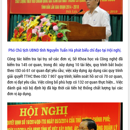
phát triển mới
Thường trực HĐND tỉnh Đắk Lắk gặp
mặt Đoàn chuyên gia y tế TP. Hồ Chí
Minh
THỐNG KÊ TRUY CẬP
Lễ truy điệu và an táng hài cốt liệt sĩ
tại Nghĩa trang Liệt sĩ xã Sơn Hòa
Hôm nay:
18952
Bàn giải pháp tháo gỡ khó khăn trong
Tất cả:
66031692
Phó Chủ tịch UBND tỉnh Nguyễn Tuấn Hà phát biểu chỉ đạo tại Hội nghị.
xuất khẩu sầu riêng và triển khai quy
định EUDR
Công tác kiểm tra tại trụ sở các đơn vị, Sở Khoa học và Công nghệ đã
Thứ trưởng Bộ Nông nghiệp và Môi
kiểm tra 145 cơ quan, trong đó: xây dựng 10 tài liệu, quy trình bắt buộc
trường Nguyễn Hoàng Hiệp khảo sát
theo ISO có 61 cơ quan đạt yêu cầu; việc xây dựng áp dụng các quy trình
vùng trồng và doanh nghiệp đóng gói
giải quyết TTHC theo ISO 7.907 quy trình; kiểm soát hồ sơ có 70 cơ quan,
sầu riêng tại Đắk Lắk
đơn vị đạt yêu cầu. Việc công bố phù hợp có 132 cơ quan thực hiện… Việc
đánh giá nội bộ định kỳ đã kịp thời cải tiến hệ thống chất lượng tại các
Trình diễn nghệ thuật chế biến các
đơn vị áp dụng.
món ăn từ sầu riêng
Đắk Lắk công bố Quy hoạch và xúc
tiến đầu tư tỉnh
Ngành cá ngừ Đắk Lắk chủ động thích
ứng để giữ vững thị trường xuất khẩu
Diễn đàn Kinh tế tư nhân Việt Nam đột