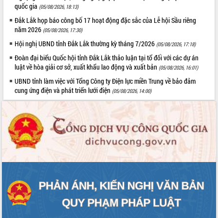
Hòn Yến phát triển du lịch gắn với bảo
quốc gia
(05/08/2026, 18:13)
tồn biển
Đắk Lắk họp báo công bố 17 hoạt động đặc sắc của Lễ hội Sầu riêng
Lấy ý kiến điều chỉnh Quy hoạch tỉnh
năm 2026
(05/08/2026, 17:30)
Đắk Lắk thời kỳ 2021-2030, tầm nhìn
Hội nghị UBND tỉnh Đắk Lắk thường kỳ tháng 7/2026
đến năm 2050
(05/08/2026, 17:18)
Phát động chiến dịch 30 ngày đêm
Đoàn đại biểu Quốc hội tỉnh Đắk Lắk thảo luận tại tổ đối với các dự án
giải phóng mặt bằng Tuyến đường bộ
luật về hòa giải cơ sở, xuất khẩu lao động và xuất bản
(05/08/2026, 16:01)
ven biển
UBND tỉnh làm việc với Tổng Công ty Điện lực miền Trung về bảo đảm
Đắk Lắk nỗ lực thúc đẩy tăng trưởng
cung ứng điện và phát triển lưới điện
(05/08/2026, 14:00)
kinh tế từ 10% trở lên trong Quý
II/2026
Đắk Lắk ký kết thỏa thuận hợp tác về
chuyển đổi số giai đoạn 2026 – 2030
với Tập đoàn Bưu chính Viễn thông
Việt Nam
Thứ trưởng Bộ Y tế làm việc với tỉnh
Đắk Lắk về phát triển nhân lực y tế
cho trạm y tế cấp xã
Du lịch Đắk Lắk nâng tầm trải nghiệm
du khách thông qua Hệ thống cơ sở dữ
liệu và Bản đồ số