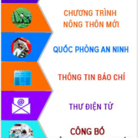
Chuyển đổi số 'mở đường' cho nông
nghiệp Đắk Lắk tăng trưởng bứt phá
Triển khai đồng bộ đo đạc, lập hồ sơ
địa chính, hoàn thiện cơ sở dữ liệu đất
đai
Ứng dụng sinh trắc học - Bước tiến
trong hành trình chuyển đổi số tại Đắk
Lắk
Đắk Lắk nâng cao hiệu quả công tác
Đảng từ Sổ tay đảng viên điện tử
Đắk Lắk đẩy mạnh nuôi biển công
nghệ, hướng tới phát triển thủy sản
bền vững
Tập huấn nâng cao năng lực triển khai
chuyển đổi số cho cán bộ, công chức
cấp xã
Đắk Lắk phát động hưởng ứng Ngày
Quyền của người tiêu dùng Việt Nam
2026
Đẩy mạnh cải cách hành chính, quyết
tâm đạt được mục tiêu tăng trưởng