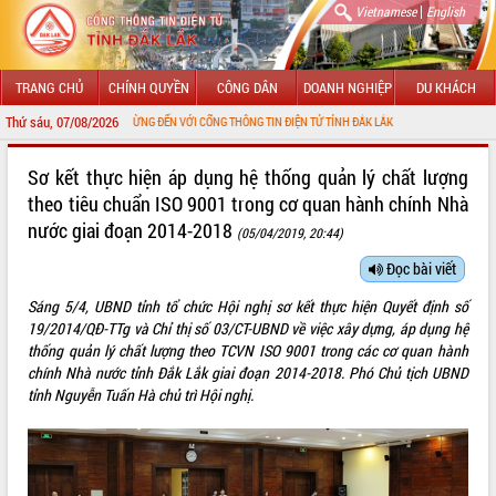
|
Vietnamese
English
TRANG CHỦ
CHÍNH QUYỀN
CÔNG DÂN
DOANH NGHIỆP
DU KHÁCH
Thứ sáu, 07/08/2026
HÀO MỪNG ĐẾN VỚI CỔNG THÔNG TIN ĐIỆN TỬ TỈNH ĐẮK LẮK
GIỚI THIỆU
Sơ kết thực hiện áp dụng hệ thống quản lý chất lượng
theo tiêu chuẩn ISO 9001 trong cơ quan hành chính Nhà
LÃNH ĐẠO UBND TỈNH
nước giai đoạn 2014-2018
(05/04/2019, 20:44)
TIN TỨC SỰ KIỆN
Đọc bài viết
SỞ, BAN, NGÀNH
Sáng 5/4, UBND tỉnh tổ chức Hội nghị sơ kết thực hiện Quyết định số
19/2014/QĐ-TTg và Chỉ thị số 03/CT-UBND về việc xây dựng, áp dụng hệ
UBND CÁC XÃ, PHƯỜNG
thống quản lý chất lượng theo TCVN ISO 9001 trong các cơ quan hành
chính Nhà nước tỉnh Đắk Lắk giai đoạn 2014-2018. Phó Chủ tịch UBND
THÔNG TIN CHỈ ĐẠO ĐIỀU HÀNH
tỉnh Nguyễn Tuấn Hà chủ trì Hội nghị.
HỆ THỐNG VĂN BẢN
VĂN BẢN HĐND TỈNH