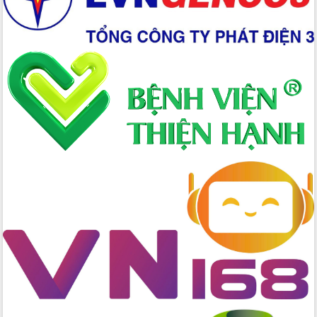
gian phát triển mới
Hội nghị chia sẻ kinh nghiệm, chuyển
giao kỹ thuật y tế, định hướng phát
triển chuyên sâu đến 2030
Chuyển đổi số mở ra không gian phát
triển trong lĩnh vực văn hóa, du lịch
Công bố quyết định của Ban Thường
vụ Tỉnh ủy về công tác cán bộ.
Thủ tướng Phạm Minh Chính: Khẩn
trương tái thiết cuộc sống người dân
sau thiên tai
Tập trung nâng cao chất lượng, tổ
chức sản xuất sầu riêng theo hướng
bền vững
Đẩy nhanh công tác khắc phục, ổn
định đời sống Nhân dân sau bão số 13
Bí thư Tỉnh ủy Lương Nguyễn Minh
Triết dự Ngày hội đại đoàn kết tại
Buôn Đăk Tuôr, xã Cư Pui
Khởi công xây dựng Trường Phổ thông