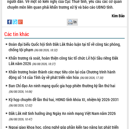
người dân. Về một số kiến nghị của Cục Thuế tỉnh, yêu cầu các cơ quan
Tháo gỡ những vướng mắc, đẩy mạnh
chuyên môn liên quan phải khẩn trương xử lý và báo cáo UBND tỉnh.
công tác cải cách thủ tục hành chính
Kim Bảo
tại Trung tâm Phục vụ hành chính
In
công tỉnh
Đắk Lắk: Tôn vinh 46 giải pháp tại Hội
Các tin khác
thi Sáng tạo Kỹ thuật 2024 - 2025
Đắk Lắk rà soát, điều chỉnh Đề án 190
Đoàn đại biểu Quốc hội tỉnh Đắk Lắk thảo luận tại tổ về công tác phòng,
về phát triển nuôi trồng thủy sản
chống tội phạm
(06/08/2026, 18:32)
Phó Chủ tịch UBND tỉnh Đắk Lắk
Khẩn trương rà soát, hoàn thiện công tác tổ chức Lễ hội Sầu riêng Đắk
Trương Công Thái kiểm tra thực địa
Lắk năm 2026
(06/08/2026, 18:27)
Dự án cao tốc Khánh Hòa - Buôn Ma
Khẩn trương hoàn thành các mục tiêu còn lại của Chương trình hành
Thuột
động số 14 của Tỉnh ủy về phát triển văn hóa
(06/08/2026, 17:30)
Định vị cà phê Việt Nam như một “di
Ban Chỉ đạo An ninh mạng quốc gia họp phiên thường kỳ lần thứ hai
sản sống” trong dòng chảy toàn cầu
(06/08/2026, 14:06)
Xây dựng nông thôn mới: Nâng cao đời
sống người dân từ những mô hình thiết
Kỳ họp chuyên đề lần thứ hai, HĐND tỉnh khóa XI, nhiệm kỳ 2026-2031
thực
(06/08/2026, 12:02)
Quyết liệt tháo gỡ vướng mắc, đẩy
Đắk Lắk mít tinh hưởng ứng Ngày An ninh mạng Việt Nam năm 2026
nhanh tiến độ các dự án trọng điểm
(06/08/2026, 10:47)
trong Khu kinh tế Nam Phú Yên
Ngoại giao khoa học, công nghệ góp phần kiến tạo năng lực phát triển