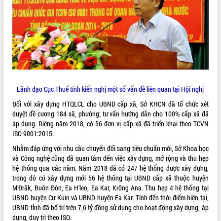
phá cơ chế - Hợp tác công tư
Đề án 06 tạo bước ngoặt đột phá trong
cải cách hành chính tỉnh Đắk Lắk
Kết nối tour, đẩy mạnh chuyển đổi số
để phát triển du lịch Đắk Lắk
Khởi động Dự án Đầu tư xây dựng hạ
tầng kỹ thuật Cụm công nghiệp Tân
Tiến
Lãnh đạo Cục Thuế tỉnh kiến nghị một số vấn đề liên quan tại Hội nghị
Gặp mặt các cơ quan báo chí nhân Kỷ
Đối với xây dựng HTQLCL cho UBND cấp xã, Sở KHCN đã tổ chức xét
niệm 101 năm Ngày Báo chí Cách
duyệt đề cương 184 xã, phường; tư vấn hướng dẫn cho 100% cấp xã đã
mạng Việt Nam
áp dụng. Riêng năm 2018, có 56 đơn vị cấp xã đã triển khai theo TCVN
Đắk Lắk sơ kết 4 năm triển khai thực
ISO 9001:2015.
hiện Đề án 06 của Chính phủ
Nhằm đáp ứng với nhu cầu chuyển đổi sang tiêu chuẩn mới, Sở Khoa học
Họp báo thông tin về Hội nghị Công bố
và Công nghệ cũng đã quan tâm đến việc xây dựng, mở rộng và thu hẹp
Quy hoạch và Xúc tiến đầu tư tỉnh Đắk
hệ thống qua các năm. Năm 2018 đã có 247 hệ thống được xây dựng,
Lắk
trong đó có xây dựng mới 56 hệ thống tại UBND cấp xã thuộc huyện
Khơi thông điểm nghẽn, đẩy nhanh
M’Đrắk, Buôn Đôn, Ea H’leo, Ea Kar, Krông Ana. Thu hẹp 4 hệ thống tại
giải ngân vốn khắc phục thiên tai
UBND huyện Cư Kuin và UBND huyện Ea Kar. Tính đến thời điểm hiện tại,
HĐND tỉnh thông qua điều chỉnh Quy
UBND tỉnh đã bố trí trên 7,6 tỷ đồng sử dụng cho hoạt động xây dựng, áp
hoạch tỉnh thời kỳ 2021-2030
dụng, duy trì theo ISO.