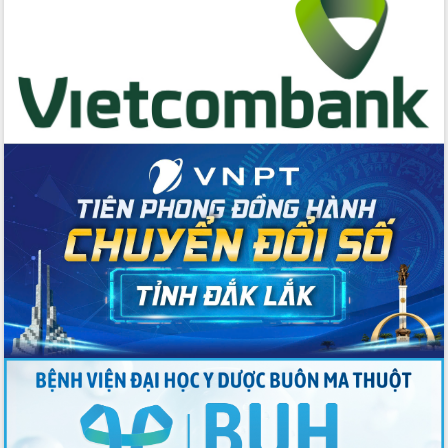
nội trú liên cấp tiểu học và THCS xã Ia
Rvê
Phó Thủ tướng Chính phủ Mai Văn
Chính chia sẻ, động viên người dân
chịu ảnh hưởng nặng từ bão số 13
Chủ tịch UBND tỉnh kiểm tra công tác
phòng, chống bão số 13 tại các địa
bàn xung yếu
Tập trung đẩy nhanh giải ngân nguồn
vốn các chương trình mục tiêu quốc
gia
Xã Ea H'leo giữ vững và nâng cao chất
lượng các tiêu chí nông thôn mới
Công bố quyết định của Ban Thường
vụ Tỉnh ủy về công tác cán bộ
Nâng cao trách nhiệm người đứng
đầu, phát huy tinh thần chủ động,
sáng tạo để đảm bảo tiến độ giải ngân
vốn đầu tư công năm 2025
Sở Công Thương đột phá số hóa 100%
thủ tục trực tuyến lấy sự hài lòng của