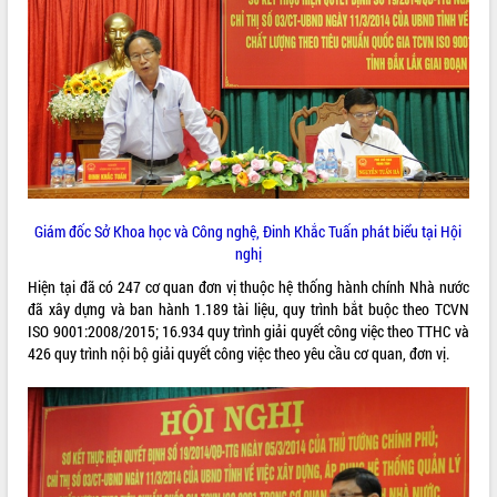
VIDEO
Loading the player...
Khám bệnh, cấp phát thuốc miễn phí
và tặng quà người dân xã Cư Pui
Hội nghị UBND tỉnh Đắk Lắk thường kỳ
tháng 7/2026
Lễ truy tặng danh hiệu “Bà Mẹ Việt
Nam Anh hùng” và trao Huân chương
Giám đốc Sở Khoa học và Công nghệ, Đinh Khắc Tuấn phát biểu tại Hội
Lao động
nghị
ALBUM ẢNH
UBND tỉnh Đắk Lắk triển khai nhiệm
Hiện tại đã có 247 cơ quan đơn vị thuộc hệ thống hành chính Nhà nước
vụ 6 tháng cuối năm 2026
đã xây dựng và ban hành 1.189 tài liệu, quy trình bắt buộc theo TCVN
Kỳ họp thứ Hai, Hội đồng nhân dân
ISO 9001:2008/2015; 16.934 quy trình giải quyết công việc theo TTHC và
tỉnh khóa XI quyết nghị nhiều nội dung
426 quy trình nội bộ giải quyết công việc theo yêu cầu cơ quan, đơn vị.
quan trọng
Bí thư Tỉnh ủy Lương Nguyễn Minh
Triết thăm, tặng quà người có công với
cách mạng
Rà soát, hoàn thiện hệ thống thiết chế
văn hóa, thể thao đáp ứng yêu cầu
LIÊN KẾT WEB