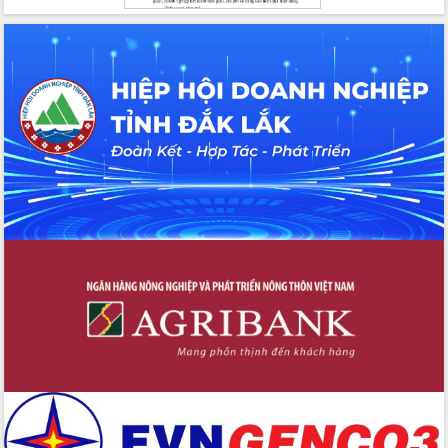
Hội nghị Ban Chấp hành Đảng bộ tỉnh
Đắk Lắk lần thứ 2 (mở rộng)
Tập trung giải phóng mặt bằng, đẩy
nhanh tiến độ Tuyến đường bộ ven
biển
Gỡ khó, khởi công xây dựng, sửa chữa
toàn bộ nhà ở cho hộ dân đúng tiến độ
đề ra
UBND tỉnh Đắk Lắk tổng kết công tác
quốc phòng, quân sự địa phương năm
2025
Tập trung triển khai quyết liệt, đồng bộ
các giải pháp nhằm thực hiện hiệu quả
các nhiệm vụ đề ra năm 2025
Phát huy vai trò của người có uy tín
trong phòng chống tảo hôn và hôn
nhân cận huyết thống
Nông sản Tây Nguyên thu hút doanh
nghiệp nước ngoài
Đắk Lắk định vị thương hiệu du lịch
“Biển – Rừng – Cà phê” trong không