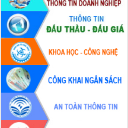
hai con số trong năm 2026
Tổ chức trang trọng Lễ hội Đền thờ
Lương Văn Chánh năm 2026
Phó Bí thư Tỉnh ủy Đắk Lắk Đỗ Hữu
Huy giữ chức Bí thư Đảng ủy Ủy Ban
Nhân dân tỉnh
Bệnh án điện tử thúc đẩy chuyển đổi
số y tế tại Đắk Lắk
Chuyển đổi số thư viện: Mở rộng
không gian tri thức trong thời đại số
Đánh giá, rút kinh nghiệm công tác tổ
chức diễn tập trước ngày bầu cử
Chương trình “Gặp gỡ hữu nghị –
Friendship Meeting New Year 2026”
Bầu cử Quốc hội và HĐND: Cử tri Đắk
Lắk gửi gắm niềm tin, kỳ vọng vào lá
phiếu
Đắk Lắk sẵn sàng các điều kiện cho
Ngày hội bầu cử đại biểu Quốc hội
khóa XVI và HĐND các cấp nhiệm kỳ