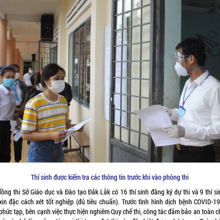
Thí sinh được kiểm tra các thông tin trước khi vào phòng thi
đồng thi Sở Giáo dục và Đào tạo Đắk Lắk có 16 thí sinh đăng ký dự thi và 9 thí si
xin đặc cách xét tốt nghiệp (đủ tiêu chuẩn). Trước tình hình dịch bệnh COVID-19
phức tạp, bên cạnh việc thực hiện nghiêm Quy chế thi, công tác đảm bảo an toàn c