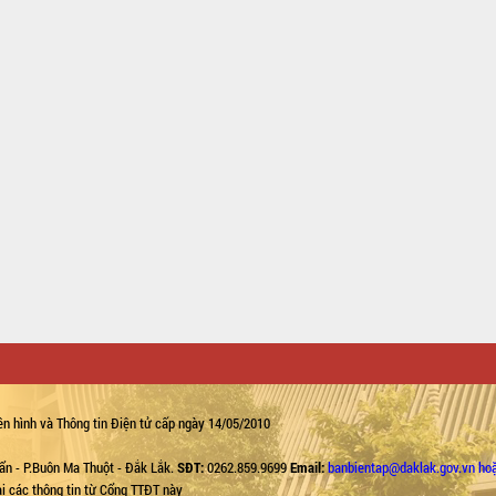
n hình và Thông tin Điện tử cấp ngày 14/05/2010
ẩn - P.Buôn Ma Thuột - Đắk Lắk.
SĐT:
0262.859.9699
Email:
banbientap@daklak.gov.vn ho
lại các thông tin từ Cổng TTĐT này