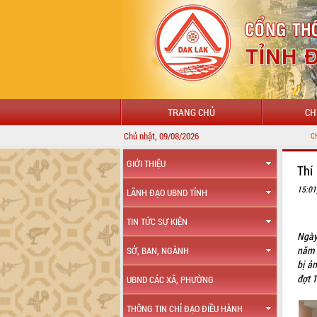
TRANG CHỦ
CH
Chủ nhật, 09/08/2026
CHÀO MỪNG ĐẾN VỚI
GIỚI THIỆU
Thí
15:01
LÃNH ĐẠO UBND TỈNH
TIN TỨC SỰ KIỆN
Ngày 
năm 
SỞ, BAN, NGÀNH
bị ả
đợt 1
UBND CÁC XÃ, PHƯỜNG
THÔNG TIN CHỈ ĐẠO ĐIỀU HÀNH