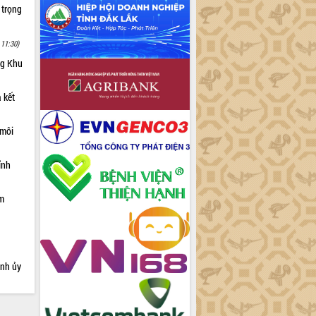
 trọng
 11:30)
ng Khu
 kết
 môi
ỉnh
ạm
ỉnh ủy