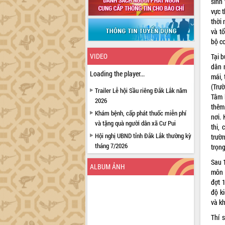
sinh
vực 
thời 
và t
bộ co
VIDEO
Tại b
dân 
Loading the player...
mái, 
(Trư
Trailer Lễ hội Sầu riêng Đắk Lắk năm
Tâm l
2026
thêm
Khám bệnh, cấp phát thuốc miễn phí
nơi. 
và tặng quà người dân xã Cư Pui
thi,
Hội nghị UBND tỉnh Đắk Lắk thường kỳ
trườ
tháng 7/2026
trọng
Lễ truy tặng danh hiệu “Bà Mẹ Việt
Sau 1
ALBUM ẢNH
Nam Anh hùng” và trao Huân chương
môn 
Lao động
đợt 
UBND tỉnh Đắk Lắk triển khai nhiệm
độ ki
vụ 6 tháng cuối năm 2026
và k
Kỳ họp thứ Hai, Hội đồng nhân dân
Thí 
tỉnh khóa XI quyết nghị nhiều nội dung