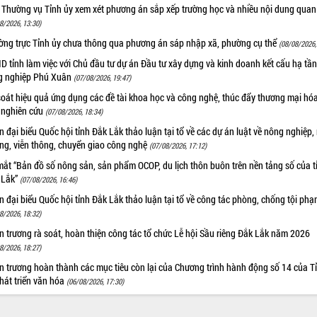
 Thường vụ Tỉnh ủy xem xét phương án sắp xếp trường học và nhiều nội dung quan
8/2026, 13:30)
ờng trực Tỉnh ủy chưa thông qua phương án sáp nhập xã, phường cụ thể
(08/08/2026,
 tỉnh làm việc với Chủ đầu tư dự án Đầu tư xây dựng và kinh doanh kết cấu hạ tầ
g nghiệp Phú Xuân
(07/08/2026, 19:47)
oát hiệu quả ứng dụng các đề tài khoa học và công nghệ, thúc đẩy thương mại hóa
 nghiên cứu
(07/08/2026, 18:34)
 đại biểu Quốc hội tỉnh Đắk Lắk thảo luận tại tổ về các dự án luật về nông nghiệp,
ờng, viễn thông, chuyển giao công nghệ
(07/08/2026, 17:12)
ắt “Bản đồ số nông sản, sản phẩm OCOP, du lịch thôn buôn trên nền tảng số của t
 Lắk”
(07/08/2026, 16:46)
 đại biểu Quốc hội tỉnh Đắk Lắk thảo luận tại tổ về công tác phòng, chống tội ph
8/2026, 18:32)
 trương rà soát, hoàn thiện công tác tổ chức Lễ hội Sầu riêng Đắk Lắk năm 2026
8/2026, 18:27)
 trương hoàn thành các mục tiêu còn lại của Chương trình hành động số 14 của T
hát triển văn hóa
(06/08/2026, 17:30)