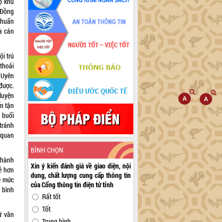
ộ khu
 Đồng
 khuẩn
à cán
ội trú
thoải
ú Uyên
được.
 luyện
n tận
c buổi
tránh
 quan
BÌNH CHỌN
 thành
Xin ý kiến đánh giá về giao diện, nội
ễ hơn
dung, chất lượng cung cấp thông tin
ề mức
của Cổng thông tin điện tử tỉnh
g bình
Rất tốt
Tốt
ữ văn
Trung bình