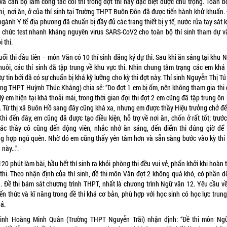
 và cán bộ làm công tác coi thi trong đợt thi này đặc biệt được chú trọng. Toàn b
thi, nơi ăn, ở của thí sinh tại Trường THPT Buôn Đôn đã được tiến hành khử khuẩn.
ngành Y tế địa phương đã chuẩn bị đầy đủ các trang thiết bị y tế, nước rửa tay sát
ổ chức test nhanh kháng nguyên virus SARS-CoV2 cho toàn bộ thí sinh tham dự v
i thi.
uổi thi đầu tiên – môn Văn có 10 thí sinh đăng ký dự thi. Sau khi ăn sáng tại khu N
nuôi, các thí sinh đã tập trung về khu vực thi. Nhìn chung tâm trạng các em khá 
tự tin bởi đã có sự chuẩn bị khá kỹ lưỡng cho kỳ thi đợt này. Thí sinh Nguyễn Thị T
ờng THPT Huỳnh Thúc Kháng) chia sẻ: “Do đợt 1 em bị ốm, nên không tham gia thi 
ý em hiện tại khá thoải mái, trong thời gian đợi thi đợt 2 em cũng đã tập trung ôn
. Từ thị xã Buôn Hồ sang đây cũng khá xa, nhưng em được thầy Hiệu trưởng chở đế
Khi đến đây, em cũng đã được tạo điều kiện, hỗ trợ về nơi ăn, chốn ở rất tốt; trướ
 các thầy cô cũng đến động viên, nhắc nhở ăn sáng, đến điểm thi đúng giờ để 
ng hợp ngủ quên. Nhờ đó em cũng thấy yên tâm hơn và sẵn sàng bước vào kỳ thi
 này…”.
20 phút làm bài, hầu hết thí sinh ra khỏi phòng thi đều vui vẻ, phấn khởi khi hoàn
thi. Theo nhận định của thí sinh, đề thi môn Văn đợt 2 không quá khó, có phần d
1. Đề thi bám sát chương trình THPT, nhất là chương trình Ngữ văn 12. Yêu cầu v
ến thức và kĩ năng trong đề thi khá cơ bản, phù hợp với học sinh có học lực trun
há.
sinh Hoàng Minh Quân (Trường THPT Nguyễn Trãi) nhận định: “Đề thi môn Ng