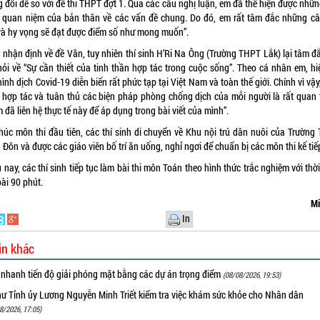
 đối dễ so với đề thi THPT đợt 1. Qua các câu nghị luận, em đã thể hiện được nhữ
, quan niệm của bản thân về các vấn đề chung. Do đó, em rất tâm đắc những câ
và hy vọng sẽ đạt được điểm số như mong muốn”.
 nhận định về đề Văn, tuy nhiên thí sinh H’Ri Na Ông (Trường THPT Lắk) lại tâm đắ
hỏi về “Sự cần thiết của tinh thần hợp tác trong cuộc sống”. Theo cá nhân em, hiệ
hình dịch Covid-19 diễn biến rất phức tạp tại Việt Nam và toàn thế giới. Chính vì vậy
, hợp tác và tuân thủ các biện pháp phòng chống dịch của mỗi người là rất quan 
 đã liên hệ thực tế này để áp dụng trong bài viết của mình”.
thúc môn thi đầu tiên, các thí sinh di chuyển về Khu nội trú dân nuôi của Trường
Đôn và được các giáo viên bố trí ăn uống, nghỉ ngơi để chuẩn bị các môn thi kế tiế
 nay, các thí sinh tiếp tục làm bài thi môn Toán theo hình thức trắc nghiệm với thờ
ài 90 phút.
Mi
In
in khác
 nhanh tiến độ giải phóng mặt bằng các dự án trọng điểm
(08/08/2026, 19:53)
hư Tỉnh ủy Lương Nguyễn Minh Triết kiểm tra việc khám sức khỏe cho Nhân dân
8/2026, 17:05)