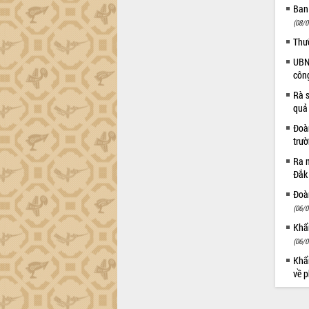
món ăn từ sầu riêng
Ban
Đắk Lắk công bố Quy hoạch và xúc
(08/0
tiến đầu tư tỉnh
Thư
Ngành cá ngừ Đắk Lắk chủ động thích
UBND
ứng để giữ vững thị trường xuất khẩu
côn
Diễn đàn Kinh tế tư nhân Việt Nam đột
Rà s
phá cơ chế - Hợp tác công tư
quả
Đề án 06 tạo bước ngoặt đột phá trong
cải cách hành chính tỉnh Đắk Lắk
Đoàn
trư
Kết nối tour, đẩy mạnh chuyển đổi số
để phát triển du lịch Đắk Lắk
Ra m
Đắk
Khởi động Dự án Đầu tư xây dựng hạ
tầng kỹ thuật Cụm công nghiệp Tân
Đoàn
Tiến
(06/0
Gặp mặt các cơ quan báo chí nhân Kỷ
Khẩn
niệm 101 năm Ngày Báo chí Cách
(06/0
mạng Việt Nam
Khẩn
Đắk Lắk sơ kết 4 năm triển khai thực
về p
hiện Đề án 06 của Chính phủ
Họp báo thông tin về Hội nghị Công bố