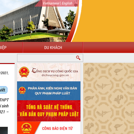
|
Vietnamese
English
IỆP
DU KHÁCH
/2021,
viết
p THPT
 sinh
021 –