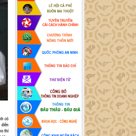
nh có
 diễn
ho thí