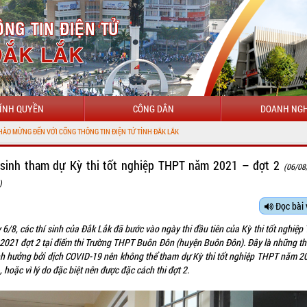
ÍNH QUYỀN
CÔNG DÂN
DOANH NGH
 CỔNG THÔNG TIN ĐIỆN TỬ TỈNH ĐẮK LẮK
 sinh tham dự Kỳ thi tốt nghiệp THPT năm 2021 – đợt 2
(06/08
)
Đọc bài 
6/8, các thí sinh của Đắk Lắk đã bước vào ngày thi đầu tiên của Kỳ thi tốt nghiệ
2021 đợt 2 tại điểm thi Trường THPT Buôn Đôn (huyện Buôn Đôn). Đây là những thí
nh hưởng bởi dịch COVID-19 nên không thể tham dự Kỳ thi tốt nghiệp THPT năm 2
, hoặc vì lý do đặc biệt nên được đặc cách thi đợt 2.