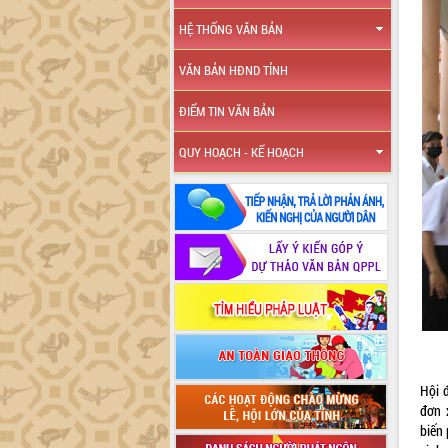
HỆ THỐNG VĂN BẢN
VĂN BẢN HĐND TỈNH
ĐIỂM TIN VĂN BẢN
QUY HOẠCH - KẾ HOẠCH
Hội 
đơn 
biến 