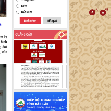
Kém
Rất kém
Bình chọn
Kết quả
ện
QUẢNG CÁO
ệm kỳ
 bình
g đạt
, ước