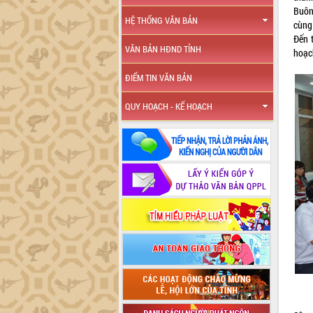
Buôn
HỆ THỐNG VĂN BẢN
cùng
Đến t
VĂN BẢN HĐND TỈNH
hoạc
ĐIỂM TIN VĂN BẢN
QUY HOẠCH - KẾ HOẠCH