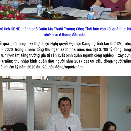
hủ tịch UBND thành phố Buôn Ma Thuột Trương Công Thái báo cáo kết quả thực hi
nhiệm vụ 6 tháng đầu năm.
ết quả giữa nhiệm kỳ thực hiện Nghị quyết Đại hội Đảng bộ tỉnh lần thứ XVI, nhi
 – 2020, trong 3 năm, tổng thu ngân sách nhà nước ước đạt 3.788 tỷ đồng, tăng
 9,71%/năm; tăng trưởng giá trị sản xuất bình quân ngành công nghiệp – xây dựn
7%/năm; thu nhập bình quân đầu người năm 2017 đạt 69 triệu đồng/người/năm
hết nhiệm kỳ năm 2020 đạt 98 triệu đồng/người/năm.