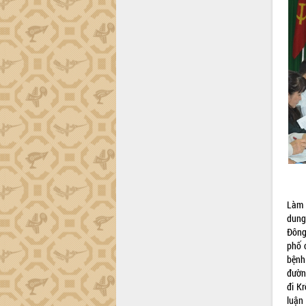
Khơi thông điểm nghẽn, đẩy nhanh
giải ngân vốn khắc phục thiên tai
HĐND tỉnh thông qua điều chỉnh Quy
hoạch tỉnh thời kỳ 2021-2030
Hội thảo góp ý hồ sơ điều chỉnh quy
hoạch tỉnh Đắk Lắk thời kỳ 2021-2030,
tầm nhìn đến năm 2050
Nâng cao hiệu quả hoạt động của các
doanh nghiệp nhà nước
Hội nghị triển khai kết nối mạng
truyền số liệu chuyên dùng phục vụ cơ
quan Đảng, Nhà nước
Lễ phát động chuỗi hoạt động chung
tay làm sạch môi trường
Làm 
Xã Ea Kar bước chuyển mình trong
dung
công tác cải cách hành chính mô hình
Đông
mới
phố 
UBND tỉnh họp báo định kỳ tháng 4
bệnh
năm 2026
đườn
đi K
Hội thảo khoa học “Giải pháp thúc đẩy
luận
phát triển nền kinh tế xanh tại tỉnh