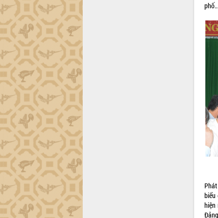
phố..
Đắk Lắk”
Tăng cường giám sát, đôn đốc thực
hiện nhiệm vụ quản lý tài sản công
hàng tuần
Tháo gỡ những vướng mắc, đẩy mạnh
công tác cải cách thủ tục hành chính
tại Trung tâm Phục vụ hành chính
công tỉnh
Đắk Lắk: Tôn vinh 46 giải pháp tại Hội
thi Sáng tạo Kỹ thuật 2024 - 2025
Đắk Lắk rà soát, điều chỉnh Đề án 190
về phát triển nuôi trồng thủy sản
Phó Chủ tịch UBND tỉnh Đắk Lắk
Trương Công Thái kiểm tra thực địa
Dự án cao tốc Khánh Hòa - Buôn Ma
Thuột
Định vị cà phê Việt Nam như một “di
Phát
sản sống” trong dòng chảy toàn cầu
biểu
Xây dựng nông thôn mới: Nâng cao đời
hiện
sống người dân từ những mô hình thiết
Đảng