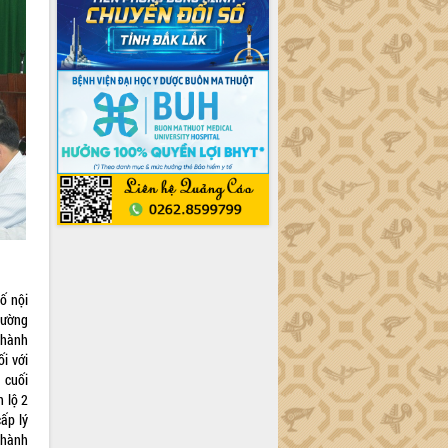
ố nội
đường
thành
i với
 cuối
 lộ 2
ấp lý
thành