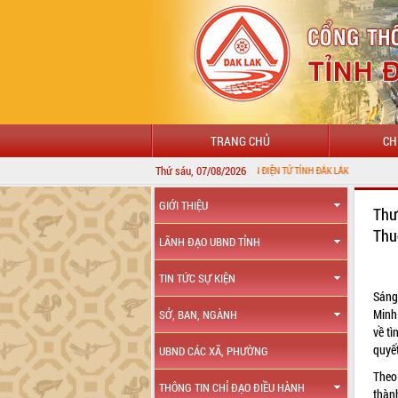
TRANG CHỦ
CH
Thứ sáu, 07/08/2026
GIỚI THIỆU
Thư
Thu
LÃNH ĐẠO UBND TỈNH
TIN TỨC SỰ KIỆN
Sáng
Minh
SỞ, BAN, NGÀNH
về t
quyết
UBND CÁC XÃ, PHƯỜNG
Theo
THÔNG TIN CHỈ ĐẠO ĐIỀU HÀNH
thành