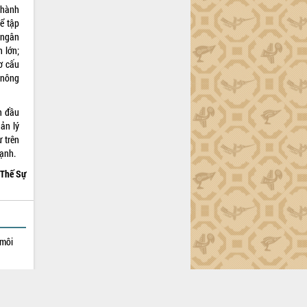
Thành
để tập
 ngân
 lớn;
ơ cấu
 nông
n đầu
ản lý
ự trên
mạnh.
Thế Sự
 môi
ỉnh