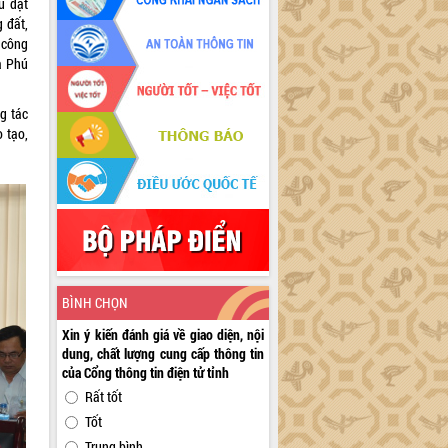
u đạt
 đất,
 công
a Phú
g tác
 tạo,
BÌNH CHỌN
Xin ý kiến đánh giá về giao diện, nội
dung, chất lượng cung cấp thông tin
của Cổng thông tin điện tử tỉnh
Rất tốt
Tốt
Trung bình