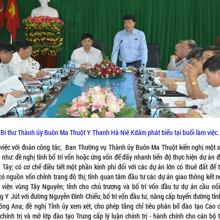
Bí thư Thành ủy Buôn Ma Thuột Y Thanh Hà Niê Kdăm phát biểu tại buổi làm việc.
việc với đoàn công tác, Ban Thường vụ Thành ủy Buôn Ma Thuột kiến nghị một s
 như: đề nghị tỉnh bố trí vốn hoặc ứng vốn để đẩy nhanh tiến độ thực hiện dự án 
 Tây; có cơ chế điều tiết một phần kinh phí đối với các dự án lớn có thuê đất để 
có nguồn vốn chỉnh trang đô thị; tỉnh quan tâm đầu tư các dự án giao thông kết nố
 viện vùng Tây Nguyên; tỉnh cho chủ trương và bố trí vốn đầu tư dự án cầu nối
g Y Jút với đường Nguyễn Đình Chiểu; bố trí vốn đầu tư, nâng cấp tuyến đường tỉnh
rông Ana; đề nghị Tỉnh ủy xem xét, cho phép tăng chỉ tiêu phân bổ đào tạo Cao c
 chính trị và mở lớp đào tạo Trung cấp lý luận chính trị - hành chính cho cán bộ 