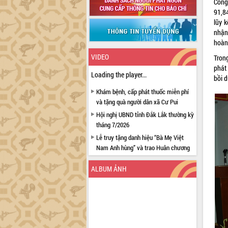
Công
91,8
lũy 
nhận
hoàn
VIDEO
Tron
phát
Loading the player...
bồi 
Khám bệnh, cấp phát thuốc miễn phí
và tặng quà người dân xã Cư Pui
Hội nghị UBND tỉnh Đắk Lắk thường kỳ
tháng 7/2026
Lễ truy tặng danh hiệu “Bà Mẹ Việt
Nam Anh hùng” và trao Huân chương
Lao động
ALBUM ẢNH
UBND tỉnh Đắk Lắk triển khai nhiệm
vụ 6 tháng cuối năm 2026
Kỳ họp thứ Hai, Hội đồng nhân dân
tỉnh khóa XI quyết nghị nhiều nội dung
quan trọng
Bí thư Tỉnh ủy Lương Nguyễn Minh