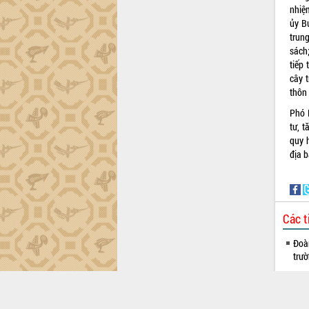
thực
nhiệ
Quyết liệt tháo gỡ vướng mắc, đẩy
ủy Bu
nhanh tiến độ các dự án trọng điểm
trun
trong Khu kinh tế Nam Phú Yên
sách
Hòn Yến phát triển du lịch gắn với bảo
tiếp
tồn biển
cây 
thôn
Lấy ý kiến điều chỉnh Quy hoạch tỉnh
Đắk Lắk thời kỳ 2021-2030, tầm nhìn
Phó 
đến năm 2050
tư, 
Phát động chiến dịch 30 ngày đêm
quy h
giải phóng mặt bằng Tuyến đường bộ
địa 
ven biển
Đắk Lắk nỗ lực thúc đẩy tăng trưởng
kinh tế từ 10% trở lên trong Quý
II/2026
Các t
Đắk Lắk ký kết thỏa thuận hợp tác về
chuyển đổi số giai đoạn 2026 – 2030
Đoàn
với Tập đoàn Bưu chính Viễn thông
trư
Việt Nam
Ra m
Thứ trưởng Bộ Y tế làm việc với tỉnh
Đắk
Đắk Lắk về phát triển nhân lực y tế