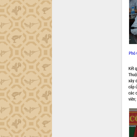
tiến đầu tư tỉnh
Ngành cá ngừ Đắk Lắk chủ động thích
ứng để giữ vững thị trường xuất khẩu
Diễn đàn Kinh tế tư nhân Việt Nam đột
phá cơ chế - Hợp tác công tư
Đề án 06 tạo bước ngoặt đột phá trong
cải cách hành chính tỉnh Đắk Lắk
Kết nối tour, đẩy mạnh chuyển đổi số
Phó 
để phát triển du lịch Đắk Lắk
Khởi động Dự án Đầu tư xây dựng hạ
Kết 
tầng kỹ thuật Cụm công nghiệp Tân
Thuộ
Tiến
xây 
Gặp mặt các cơ quan báo chí nhân Kỷ
cấp 
niệm 101 năm Ngày Báo chí Cách
các 
mạng Việt Nam
viên;
Đắk Lắk sơ kết 4 năm triển khai thực
hiện Đề án 06 của Chính phủ
Họp báo thông tin về Hội nghị Công bố
Quy hoạch và Xúc tiến đầu tư tỉnh Đắk
Lắk