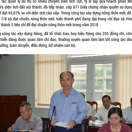
 tác quản lý đô thị có nhiều chuyển biến tích cực, tỷ lệ lập quy hoạch phân kh
4% diện tích đất nội thành; đã tiếp nhận, cấp 871 Giấy chứng nhận quyền sử dụng
kế đạt 93,07% so với diện tích cần cấp. Trong công tác xây dựng nông thôn mới, đã
 7/8 xã đạt chuẩn nông thôn mới, hiện thành phố đang tập trung chỉ đạo xã Hò
 thành 2 tiêu chí để đạt chuẩn nông thôn mới trong năm 2018.
g công tác xây dựng Đảng, đã tổ chức trao huy hiệu Đảng cho 255 đồng chí, côn
 triển đảng được quan tâm chỉ đạo, thường xuyên quan tâm làm tốt công tác đào
dưỡng, luân chuyển, điều động, bổ nhiệm cán bộ.