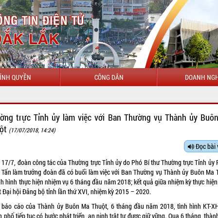
ÍNH QUYỀN
CÔNG DÂN
DOANH NGH
ờng trực Tỉnh ủy làm việc với Ban Thường vụ Thành ủy Buô
ột
(17/07/2018, 14:24)
Đọc bài 
 17/7, đoàn công tác của Thường trực Tỉnh ủy do Phó Bí thư Thường trực Tỉnh ủy
 Tấn làm trưởng đoàn đã có buổi làm việc với Ban Thường vụ Thành ủy Buôn Ma 
ình hình thực hiện nhiệm vụ 6 tháng đầu năm 2018; kết quả giữa nhiệm kỳ thực hiện
 Đại hội Đảng bộ tỉnh lần thứ XVI, nhiệm kỳ 2015 – 2020.
 báo cáo của Thành ủy Buôn Ma Thuột, 6 tháng đầu năm 2018, tình hình KT-X
 phố tiếp tục có bước phát triển, an ninh trật tự được giữ vững. Qua 6 tháng, thà