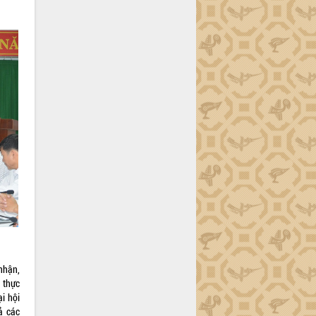
nhận,
 thực
i hội
ả các