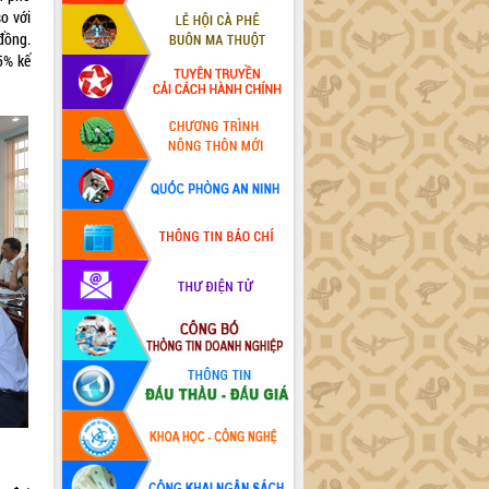
o với
đồng.
55% kế