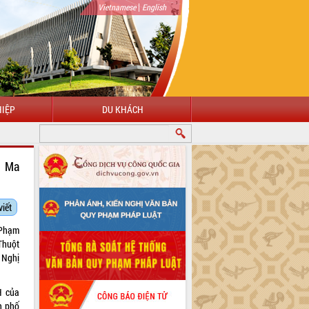
|
Vietnamese
English
IỆP
DU KHÁCH
CHÀO MỪNG ĐẾN VỚI CỔNG THÔNG TIN ĐIỆN TỬ TỈNH ĐẮK LẮK
n Ma
viết
 Phạm
Thuột
 Nghị
H của
nh phố