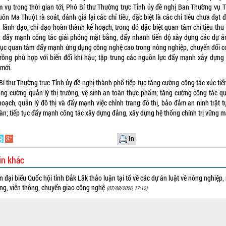
m vụ trong thời gian tới, Phó Bí thư Thường trực Tỉnh ủy đề nghị Ban Thường vụ 
ôn Ma Thuột rà soát, đánh giá lại các chỉ tiêu, đặc biệt là các chỉ tiêu chưa đạt 
g lãnh đạo, chỉ đạo hoàn thành kế hoạch, trong đó đặc biệt quan tâm chỉ tiêu thu
; đẩy mạnh công tác giải phóng mặt bằng, đẩy nhanh tiến độ xây dựng các dự án
 tục quan tâm đẩy mạnh ứng dụng công nghệ cao trong nông nghiệp, chuyển đổi c
trồng phù hợp với biến đổi khí hậu; tập trung các nguồn lực đẩy mạnh xây dựng
 mới.
Bí thư Thường trực Tỉnh ủy đề nghị thành phố tiếp tục tăng cường công tác xúc tiế
tăng cường quản lý thị trường, vệ sinh an toàn thực phẩm; tăng cường công tác qu
oạch, quản lý đô thị và đẩy mạnh việc chỉnh trang đô thị, bảo đảm an ninh trật t
bàn; tiếp tục đẩy mạnh công tác xây dựng đảng, xây dựng hệ thống chính trị vững 
In
in khác
 đại biểu Quốc hội tỉnh Đắk Lắk thảo luận tại tổ về các dự án luật về nông nghiệp,
ờng, viễn thông, chuyển giao công nghệ
(07/08/2026, 17:12)
ắt “Bản đồ số nông sản, sản phẩm OCOP, du lịch thôn buôn trên nền tảng số của t
 Lắk”
(07/08/2026, 16:46)