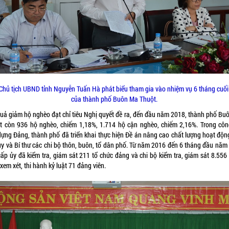
Chủ tịch UBND tỉnh Nguyễn Tuấn Hà phát biểu tham gia vào nhiệm vụ 6 tháng cuố
của thành phố Buôn Ma Thuột.
quả giảm hộ nghèo đạt chỉ tiêu Nghị quyết đề ra, đến đầu năm 2018, thành phố Bu
t còn 936 hộ nghèo, chiếm 1,18%, 1.714 hộ cận nghèo, chiếm 2,16%. Trong côn
dựng Đảng, thành phố đã triển khai thực hiện Đề án nâng cao chất lượng hoạt độn
ủy và Bí thư các chi bộ thôn, buôn, tổ dân phố. Từ năm 2016 đến 6 tháng đầu năm
cấp ủy đã kiểm tra, giám sát 211 tổ chức đảng và chi bộ kiểm tra, giám sát 8.556
 xem xét, thi hành kỷ luật 71 đảng viên.