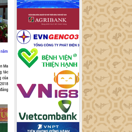
i năm
ôn Ma
g tác
g của
 2018
 đảng