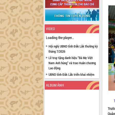
VIDEO
Loading the player...
Hội nghị UBND tỉnh Đắk Lắk thường kỳ
tháng 7/2026
Lễ truy tặng danh hiệu “Bà Mẹ Việt
Nam Anh hùng” và trao Huân chương
Lao động
UBND tỉnh Đắk Lắk triển khai nhiệm
vụ 6 tháng cuối năm 2026
ALBUM ẢNH
Kỳ họp thứ Hai, Hội đồng nhân dân
tỉnh khóa XI quyết nghị nhiều nội dung
quan trọng
Bí thư Tỉnh ủy Lương Nguyễn Minh
Triết thăm, tặng quà người có công với
Trướ
cách mạng
Quản