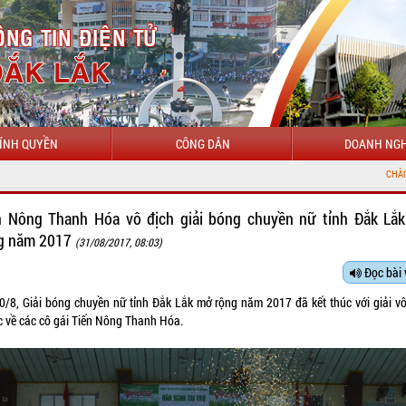
ÍNH QUYỀN
CÔNG DÂN
DOANH NGH
CHÀO MỪNG ĐẾN VỚI CỔNG
n Nông Thanh Hóa vô địch giải bóng chuyền nữ tỉnh Đắk Lắ
g năm 2017
(31/08/2017, 08:03)
Đọc bài 
30/8, Giải bóng chuyền nữ tỉnh Đắk Lắk mở rộng năm 2017 đã kết thúc với giải vô
c về các cô gái Tiến Nông Thanh Hóa.