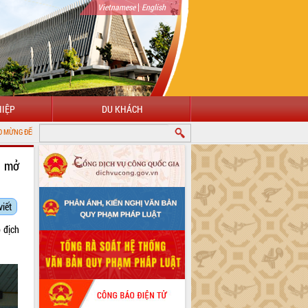
|
Vietnamese
English
IỆP
DU KHÁCH
 THÔNG TIN ĐIỆN TỬ TỈNH ĐẮK LẮK
k mở
viết
 địch