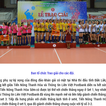
Ban tổ chức Trao giải cho các đội.
g phụ sự kỳ vọng của đông đảo khán giả có mặt tại Nhà thi đấu tỉnh Đắk Lắk,
g kết giữa Tiến Nông Thanh Hóa và Thông tin Liên Việt Postbank diễn ra hết sức
. Tiến Nông Thanh Hóa Sớm có được lợi thế với chiến thắng ngay ở Set 1, tuy nhiê
i Thông tin Liên Việt Postbank đã vùng lên mạnh mẽ và liên tiếp giành chiến thắng
 set 3. Tiếp đà hưng phấn với chiến thắng kịch tính ở set4, Tiến Nông Thanh H
 chiến thắng ở set 5, qua đó giành chiến thắng chung cuộc với tỷ số 3-2.