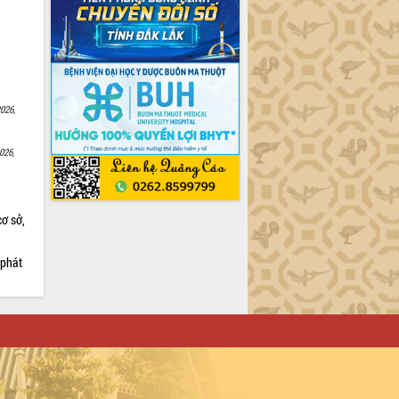
026,
026,
cơ sở,
 phát