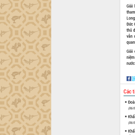
ứng để giữ vững thị trường xuất khẩu
Giải
Diễn đàn Kinh tế tư nhân Việt Nam đột
tham
phá cơ chế - Hợp tác công tư
Long
Đề án 06 tạo bước ngoặt đột phá trong
Đức 
cải cách hành chính tỉnh Đắk Lắk
thủ 
vẫn 
Kết nối tour, đẩy mạnh chuyển đổi số
quan
để phát triển du lịch Đắk Lắk
Khởi động Dự án Đầu tư xây dựng hạ
Giải
tầng kỹ thuật Cụm công nghiệp Tân
niệm
Tiến
nước
Gặp mặt các cơ quan báo chí nhân Kỷ
niệm 101 năm Ngày Báo chí Cách
mạng Việt Nam
Đắk Lắk sơ kết 4 năm triển khai thực
Các t
hiện Đề án 06 của Chính phủ
Đoàn
Họp báo thông tin về Hội nghị Công bố
Quy hoạch và Xúc tiến đầu tư tỉnh Đắk
(06/0
Lắk
Khẩn
Khơi thông điểm nghẽn, đẩy nhanh
(06/0
giải ngân vốn khắc phục thiên tai
Khẩn