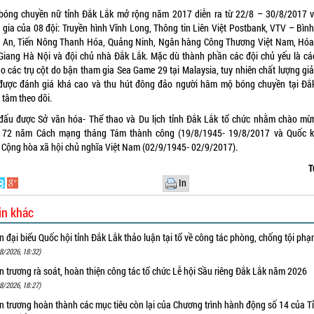
 bóng chuyền nữ tỉnh Đắk Lắk mở rộng năm 2017 diễn ra từ 22/8 – 30/8/2017 v
 gia của 08 đội: Truyền hình Vĩnh Long, Thông tin Liên Việt Postbank, VTV – Bình
 An, Tiến Nông Thanh Hóa, Quảng Ninh, Ngân hàng Công Thương Việt Nam, Hóa
Giang Hà Nội và đội chủ nhà Đắk Lắk. Mặc dù thành phần các đội chủ yếu là cá
do các trụ cột do bận tham gia Sea Game 29 tại Malaysia, tuy nhiên chất lượng giả
được đánh giá khá cao và thu hút đông đảo người hâm mộ bóng chuyền tại Đắ
 tâm theo dõi.
 đấu được Sở văn hóa- Thể thao và Du lịch tỉnh Đắk Lắk tổ chức nhằm chào mừ
 72 năm Cách mạng tháng Tám thành công (19/8/1945- 19/8/2017 và Quốc 
 Cộng hòa xã hội chủ nghĩa Việt Nam (02/9/1945- 02/9/2017).
T
In
in khác
 đại biểu Quốc hội tỉnh Đắk Lắk thảo luận tại tổ về công tác phòng, chống tội ph
8/2026, 18:32)
 trương rà soát, hoàn thiện công tác tổ chức Lễ hội Sầu riêng Đắk Lắk năm 2026
8/2026, 18:27)
 trương hoàn thành các mục tiêu còn lại của Chương trình hành động số 14 của T