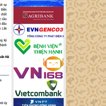
ới sự
 Điền
 chất
c cầu
i đấu
k Lắk
ng kỷ
khánh
uấn Hải
ạm
ỉnh ủy