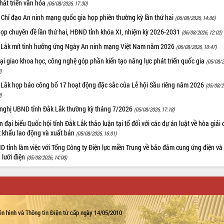
hát triển văn hóa
(06/08/2026, 17:30)
 Chỉ đạo An ninh mạng quốc gia họp phiên thường kỳ lần thứ hai
(06/08/2026, 14:06)
họp chuyên đề lần thứ hai, HĐND tỉnh khóa XI, nhiệm kỳ 2026-2031
(06/08/2026, 12:02)
 Lắk mít tinh hưởng ứng Ngày An ninh mạng Việt Nam năm 2026
(06/08/2026, 10:47)
i giao khoa học, công nghệ góp phần kiến tạo năng lực phát triển quốc gia
(05/08/2
)
 Lắk họp báo công bố 17 hoạt động đặc sắc của Lễ hội Sầu riêng năm 2026
(05/08/2
)
 nghị UBND tỉnh Đắk Lắk thường kỳ tháng 7/2026
(05/08/2026, 17:18)
 đại biểu Quốc hội tỉnh Đắk Lắk thảo luận tại tổ đối với các dự án luật về hòa giải 
t khẩu lao động và xuất bản
(05/08/2026, 16:01)
 tỉnh làm việc với Tổng Công ty Điện lực miền Trung về bảo đảm cung ứng điện và
n lưới điện
(05/08/2026, 14:00)
n hình và Thông tin Điện tử cấp ngày 14/05/2010