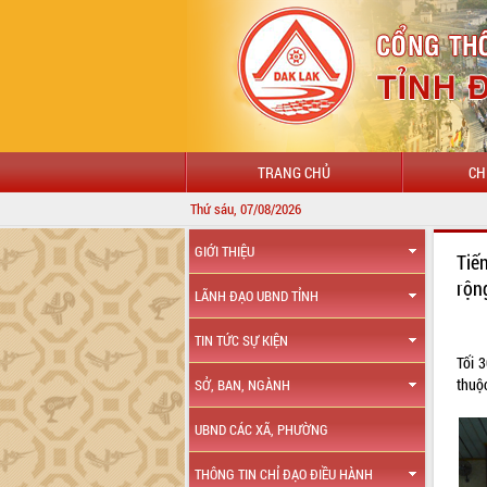
TRANG CHỦ
CH
Thứ sáu, 07/08/2026
GIỚI THIỆU
Tiế
rộn
LÃNH ĐẠO UBND TỈNH
TIN TỨC SỰ KIỆN
Tối 
thuộ
SỞ, BAN, NGÀNH
UBND CÁC XÃ, PHƯỜNG
THÔNG TIN CHỈ ĐẠO ĐIỀU HÀNH