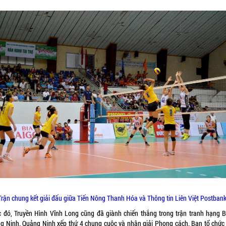
Trận chung kết giải đấu giữa Tiến Nông Thanh Hóa và Thông tin Liên Việt Postbank
c đó, Truyền Hình Vĩnh Long cũng đã giành chiến thắng trong trận tranh hạng B
g Ninh. Quảng Ninh xếp thứ 4 chung cuộc và nhận giải Phong cách. Ban tổ chức