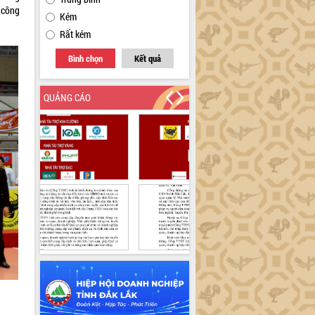
 công
Kém
Rất kém
Bình chọn
Kết quả
QUẢNG CÁO