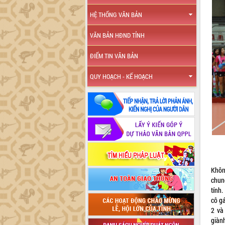
HỆ THỐNG VĂN BẢN
VĂN BẢN HĐND TỈNH
ĐIỂM TIN VĂN BẢN
QUY HOẠCH - KẾ HOẠCH
Khôn
chun
tính
cô gá
2 và
giành