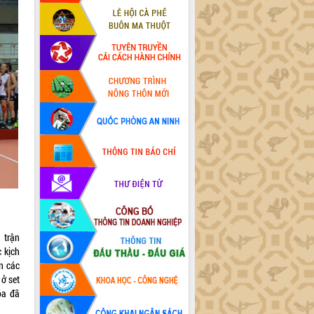
 trận
 kịch
n các
 ở set
óa đã