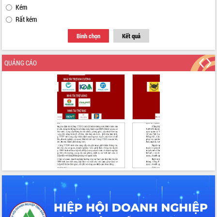
Chuyển đổi số 'mở đường' cho nông
Kém
nghiệp Đắk Lắk tăng trưởng bứt phá
Rất kém
Triển khai đồng bộ đo đạc, lập hồ sơ
địa chính, hoàn thiện cơ sở dữ liệu đất
Bình chọn
Kết quả
đai
Ứng dụng sinh trắc học - Bước tiến
QUẢNG CÁO
trong hành trình chuyển đổi số tại Đắk
Lắk
Đắk Lắk nâng cao hiệu quả công tác
Đảng từ Sổ tay đảng viên điện tử
Đắk Lắk đẩy mạnh nuôi biển công
nghệ, hướng tới phát triển thủy sản
bền vững
Tập huấn nâng cao năng lực triển khai
chuyển đổi số cho cán bộ, công chức
cấp xã
Đắk Lắk phát động hưởng ứng Ngày
Quyền của người tiêu dùng Việt Nam
2026
Đẩy mạnh cải cách hành chính, quyết
tâm đạt được mục tiêu tăng trưởng