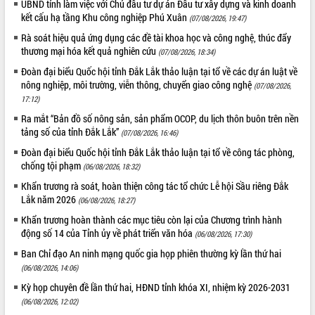
UBND tỉnh làm việc với Chủ đầu tư dự án Đầu tư xây dựng và kinh doanh
phát triển mới
kết cấu hạ tầng Khu công nghiệp Phú Xuân
(07/08/2026, 19:47)
Thường trực HĐND tỉnh Đắk Lắk gặp
Rà soát hiệu quả ứng dụng các đề tài khoa học và công nghệ, thúc đẩy
mặt Đoàn chuyên gia y tế TP. Hồ Chí
thương mại hóa kết quả nghiên cứu
(07/08/2026, 18:34)
Minh
THỐNG KÊ TRUY CẬP
Đoàn đại biểu Quốc hội tỉnh Đắk Lắk thảo luận tại tổ về các dự án luật về
Lễ truy điệu và an táng hài cốt liệt sĩ
nông nghiệp, môi trường, viễn thông, chuyển giao công nghệ
(07/08/2026,
tại Nghĩa trang Liệt sĩ xã Sơn Hòa
Hôm nay:
4726
17:12)
Bàn giải pháp tháo gỡ khó khăn trong
Tất cả:
66050049
Ra mắt “Bản đồ số nông sản, sản phẩm OCOP, du lịch thôn buôn trên nền
xuất khẩu sầu riêng và triển khai quy
tảng số của tỉnh Đắk Lắk”
(07/08/2026, 16:46)
định EUDR
Đoàn đại biểu Quốc hội tỉnh Đắk Lắk thảo luận tại tổ về công tác phòng,
Thứ trưởng Bộ Nông nghiệp và Môi
chống tội phạm
trường Nguyễn Hoàng Hiệp khảo sát
(06/08/2026, 18:32)
vùng trồng và doanh nghiệp đóng gói
Khẩn trương rà soát, hoàn thiện công tác tổ chức Lễ hội Sầu riêng Đắk
sầu riêng tại Đắk Lắk
Lắk năm 2026
(06/08/2026, 18:27)
Trình diễn nghệ thuật chế biến các
Khẩn trương hoàn thành các mục tiêu còn lại của Chương trình hành
món ăn từ sầu riêng
động số 14 của Tỉnh ủy về phát triển văn hóa
(06/08/2026, 17:30)
Đắk Lắk công bố Quy hoạch và xúc
Ban Chỉ đạo An ninh mạng quốc gia họp phiên thường kỳ lần thứ hai
tiến đầu tư tỉnh
(06/08/2026, 14:06)
Ngành cá ngừ Đắk Lắk chủ động thích
Kỳ họp chuyên đề lần thứ hai, HĐND tỉnh khóa XI, nhiệm kỳ 2026-2031
ứng để giữ vững thị trường xuất khẩu
(06/08/2026, 12:02)
Diễn đàn Kinh tế tư nhân Việt Nam đột