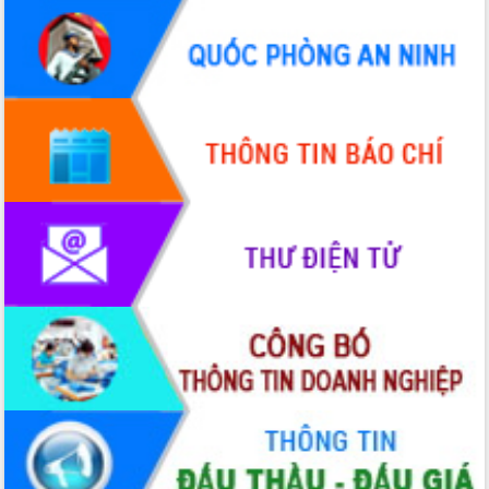
Tháo gỡ những vướng mắc, đẩy mạnh
công tác cải cách thủ tục hành chính
tại Trung tâm Phục vụ hành chính
công tỉnh
Đắk Lắk: Tôn vinh 46 giải pháp tại Hội
thi Sáng tạo Kỹ thuật 2024 - 2025
Đắk Lắk rà soát, điều chỉnh Đề án 190
về phát triển nuôi trồng thủy sản
Phó Chủ tịch UBND tỉnh Đắk Lắk
Trương Công Thái kiểm tra thực địa
Dự án cao tốc Khánh Hòa - Buôn Ma
Thuột
Định vị cà phê Việt Nam như một “di
sản sống” trong dòng chảy toàn cầu
Xây dựng nông thôn mới: Nâng cao đời
sống người dân từ những mô hình thiết
thực
Quyết liệt tháo gỡ vướng mắc, đẩy
nhanh tiến độ các dự án trọng điểm
trong Khu kinh tế Nam Phú Yên