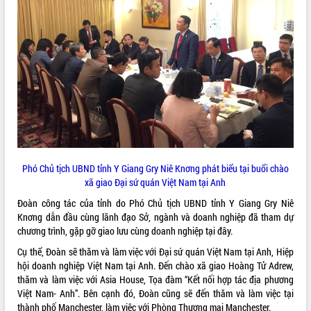
ĐIỂM TIN VĂN BẢN
QUY HOẠCH - KẾ HOẠCH
Phó Chủ tịch UBND tỉnh Y Giang Gry Niê Knơng phát biểu tại buổi chào
xã giao Đại sứ quán Việt Nam tại Anh
Đoàn công tác của tỉnh do Phó Chủ tịch UBND tỉnh Y Giang Gry Niê
Knơng dẫn đầu cùng lãnh đạo Sở, ngành và doanh nghiệp đã tham dự
chương trình, gặp gỡ giao lưu cùng doanh nghiệp tại đây.
Cụ thể, Đoàn sẽ thăm và làm việc với Đại sứ quán Việt Nam tại Anh, Hiệp
hội doanh nghiệp Việt Nam tại Anh. Đến chào xã giao Hoàng Tử Adrew,
thăm và làm việc với Asia House, Tọa đàm “Kết nối hợp tác địa phương
Việt Nam- Anh”. Bên cạnh đó, Đoàn cũng sẽ đến thăm và làm việc tại
thành phố Manchester, làm việc với Phòng Thương mại Manchester.