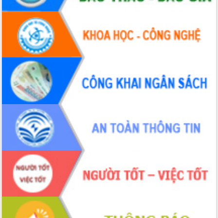
Hòn Yến phát triển du lịch gắn với bảo
tồn biển
Lấy ý kiến điều chỉnh Quy hoạch tỉnh
Đắk Lắk thời kỳ 2021-2030, tầm nhìn
đến năm 2050
Phát động chiến dịch 30 ngày đêm
giải phóng mặt bằng Tuyến đường bộ
ven biển
Đắk Lắk nỗ lực thúc đẩy tăng trưởng
kinh tế từ 10% trở lên trong Quý
II/2026
Đắk Lắk ký kết thỏa thuận hợp tác về
chuyển đổi số giai đoạn 2026 – 2030
với Tập đoàn Bưu chính Viễn thông
Việt Nam
Thứ trưởng Bộ Y tế làm việc với tỉnh
Đắk Lắk về phát triển nhân lực y tế
cho trạm y tế cấp xã
Du lịch Đắk Lắk nâng tầm trải nghiệm
du khách thông qua Hệ thống cơ sở dữ
liệu và Bản đồ số