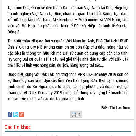
Tại nước Đức, Đoàn sẽ đến thăm Đại sứ quán Việt Nam tại Đức, Hiệp hội
VIDEO
doanh nghiệp Việt Nam tại Đức; chào xã giao Thủ hiến Bang; Tọa đàm
Loading the player...
kết nối hợp tác giữa bang Meeklenburg – Vorpommer và Việt Nam; làm
việc với Bộ Hợp tác phát triển kinh tế Đức và Hiệp hội kinh tế Đức tại
Khám bệnh, cấp phát thuốc miễn phí
Đông Á.
và tặng quà người dân xã Cư Pui
Tại buổi chào xã giao Đại sứ quán Việt Nam tại Anh, Phó Chủ tịch UBND
Hội nghị UBND tỉnh Đắk Lắk thường kỳ
tỉnh Y Giang Gry Niê Knơng cám ơn sự đón tiếp chu đáo, nồng hậu và
tháng 7/2026
đặc biệt là thông tin hữu ích mà Đại sứ quán đã cung cấp đến cho tỉnh.
Lễ truy tặng danh hiệu “Bà Mẹ Việt
Hy vọng Đại sứ quán sẽ là cầu nối giới thiệu nhà đầu tư đến với Đắk Lắk
Nam Anh hùng” và trao Huân chương
tìm hiểu về lĩnh vực nông sản, du lịch, năng lượng tái tạo,…
Lao động
Được biết, cùng với Đắk Lắk, chương trình VPR UK-Germany 2019 còn có
ALBUM ẢNH
UBND tỉnh Đắk Lắk triển khai nhiệm
sự tham dự của lãnh đạo các tỉnh Yên Bái, Lạng Sơn. Bên cạnh chương
vụ 6 tháng cuối năm 2026
trình chính do Bộ Ngoại giao tổ chức, các địa phương và doanh nghiệp
Kỳ họp thứ Hai, Hội đồng nhân dân
tham gia VPR UK-Germany 2019 cũng chủ động xây dựng kế hoạch tiếp
tỉnh khóa XI quyết nghị nhiều nội dung
xúc làm việc riêng với các đối tác của từng tỉnh.
quan trọng
Biện Thị Lan Dung
Bí thư Tỉnh ủy Lương Nguyễn Minh
In
Triết thăm, tặng quà người có công với
cách mạng
Các tin khác
Rà soát, hoàn thiện hệ thống thiết chế
văn hóa, thể thao đáp ứng yêu cầu
LIÊN KẾT WEB