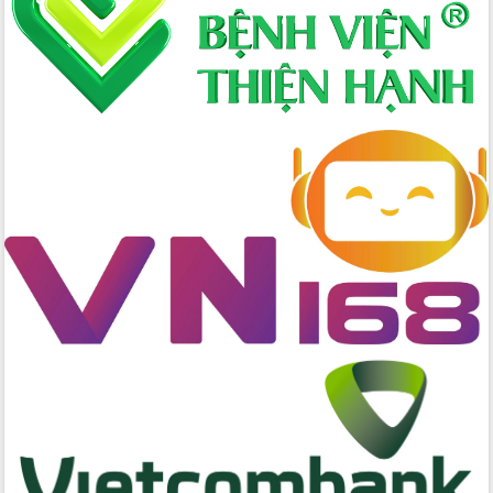
2026-2031
Đảm bảo cuộc bầu cử đại biểu Quốc
hội và đại biểu HĐND các cấp diễn ra
an toàn, hiệu quả, đúng quy định
Thủ tướng Chính phủ Phạm Minh Chính
kiểm tra, chỉ đạo hoàn thành các dự
án cao tốc và thăm khu tái định cư tại
Đắk Lắk
Sôi nổi Hội đua ngựa truyền thống Gò
Thì Thùng mừng Xuân Bính Ngọ 2026
Lãnh đạo tỉnh dâng hương tưởng niệm
tại Đập Đồng Cam đầu Xuân Bính Ngọ
Ngành nông nghiệp phấn đấu tăng
trưởng đạt 5,86% trong năm 2026
UBND tỉnh Đắk Lắk triển khai công tác
quốc phòng, quân sự địa phương năm
2026
Đắk Lắk tập trung toàn lực khắc phục
tồn tại IUU, sẵn sàng làm việc với
Đoàn thanh tra EC
Chủ tịch UBND tỉnh Tạ Anh Tuấn thăm,