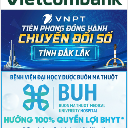
chúc mừng các bệnh viện nhân Ngày
Thầy thuốc Việt Nam
Rộn ràng lễ hội truyền thống Sông
nước Đà Nông lần thứ I năm 2026
Kỳ họp Chuyên đề lần thứ Năm, HĐND
tỉnh Đắk Lắk thông qua các nghị quyết
quan trọng
Thống nhất danh sách giới thiệu ứng
cử đại biểu Quốc hội khoá XVI và đại
biểu HĐND tỉnh Đắk Lắk, nhiệm kỳ
2026-2031
Phát động hai phong trào thi đua quan
trọng trong kỷ nguyên mới
Hội nghị lần thứ tư Ban Chỉ đạo công
tác bầu cử tỉnh Đắk Lắk
Hội nghị Báo cáo viên Trung ương
tháng 01/2026
Phó Thủ tướng Hồ Quốc Dũng đánh giá
cao kết quả Chiến dịch Quang Trung
tại Đắk Lắk