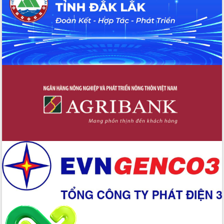
hai con số trong năm 2026
Tổ chức trang trọng Lễ hội Đền thờ
Lương Văn Chánh năm 2026
Phó Bí thư Tỉnh ủy Đắk Lắk Đỗ Hữu
Huy giữ chức Bí thư Đảng ủy Ủy Ban
Nhân dân tỉnh
Bệnh án điện tử thúc đẩy chuyển đổi
số y tế tại Đắk Lắk
Chuyển đổi số thư viện: Mở rộng
không gian tri thức trong thời đại số
Đánh giá, rút kinh nghiệm công tác tổ
chức diễn tập trước ngày bầu cử
Chương trình “Gặp gỡ hữu nghị –
Friendship Meeting New Year 2026”
Bầu cử Quốc hội và HĐND: Cử tri Đắk
Lắk gửi gắm niềm tin, kỳ vọng vào lá
phiếu
Đắk Lắk sẵn sàng các điều kiện cho
Ngày hội bầu cử đại biểu Quốc hội
khóa XVI và HĐND các cấp nhiệm kỳ