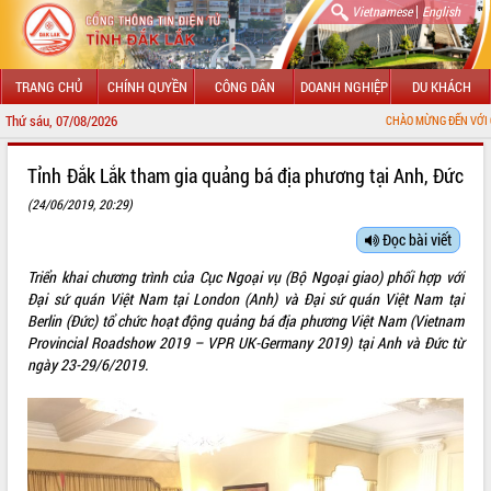
|
Vietnamese
English
TRANG CHỦ
CHÍNH QUYỀN
CÔNG DÂN
DOANH NGHIỆP
DU KHÁCH
Thứ sáu, 07/08/2026
CHÀO MỪNG ĐẾN VỚI CỔNG THÔNG TIN
GIỚI THIỆU
Tỉnh Đắk Lắk tham gia quảng bá địa phương tại Anh, Đức
(24/06/2019, 20:29)
LÃNH ĐẠO UBND TỈNH
Đọc bài viết
TIN TỨC SỰ KIỆN
Triển khai chương trình của Cục Ngoại vụ (Bộ Ngoại giao) phối hợp với
SỞ, BAN, NGÀNH
Đại sứ quán Việt Nam tại London (Anh) và Đại sứ quán Việt Nam tại
Berlin (Đức) tổ chức hoạt động quảng bá địa phương Việt Nam (Vietnam
UBND CÁC XÃ, PHƯỜNG
Provincial Roadshow 2019 – VPR UK-Germany 2019) tại Anh và Đức từ
ngày 23-29/6/2019.
THÔNG TIN CHỈ ĐẠO ĐIỀU HÀNH
HỆ THỐNG VĂN BẢN
VĂN BẢN HĐND TỈNH