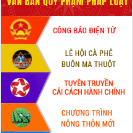
Hội thảo góp ý hồ sơ điều chỉnh quy
hoạch tỉnh Đắk Lắk thời kỳ 2021-2030,
tầm nhìn đến năm 2050
Nâng cao hiệu quả hoạt động của các
doanh nghiệp nhà nước
Hội nghị triển khai kết nối mạng
truyền số liệu chuyên dùng phục vụ cơ
quan Đảng, Nhà nước
Lễ phát động chuỗi hoạt động chung
tay làm sạch môi trường
Xã Ea Kar bước chuyển mình trong
công tác cải cách hành chính mô hình
mới
UBND tỉnh họp báo định kỳ tháng 4
năm 2026
Hội thảo khoa học “Giải pháp thúc đẩy
phát triển nền kinh tế xanh tại tỉnh
Đắk Lắk”
Tăng cường giám sát, đôn đốc thực
hiện nhiệm vụ quản lý tài sản công
hàng tuần