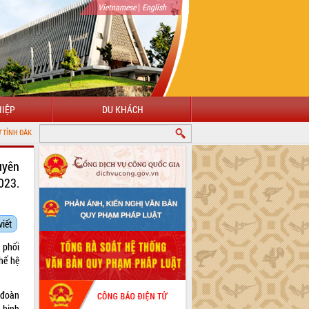
|
Vietnamese
English
IỆP
DU KHÁCH
uyên
023.
viết
 phối
thế hệ
 đoàn
 binh