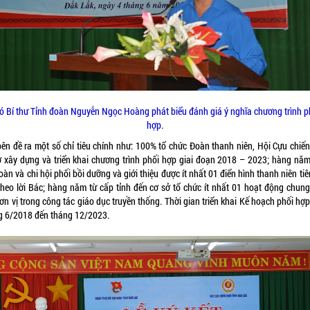
ó Bí thư Tỉnh đoàn Nguyễn Ngọc Hoàng phát biểu đánh giá ý nghĩa chương trình p
hợp.
bên đề ra một số chỉ tiêu chính như: 100% tổ chức Đoàn thanh niên, Hội Cựu chiến
ở xây dựng và triển khai chương trình phối hợp giai đoạn 2018 – 2023; hàng năm
oàn và chi hội phối bồi dưỡng và giới thiệu được ít nhất 01 điển hình thanh niên tiê
theo lời Bác; hàng năm từ cấp tỉnh đến cơ sở tổ chức ít nhất 01 hoạt động chung
ơn vị trong công tác giáo dục truyền thống. Thời gian triển khai Kế hoạch phối hợp
g 6/2018 đến tháng 12/2023.