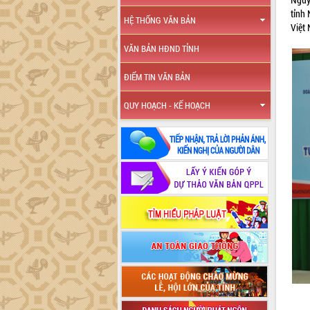
tỉnh
HỆ THỐNG VĂN BẢN
Việt 
VĂN BẢN HĐND TỈNH
ĐIỂM TIN VĂN BẢN
QUY HOẠCH - KẾ HOẠCH