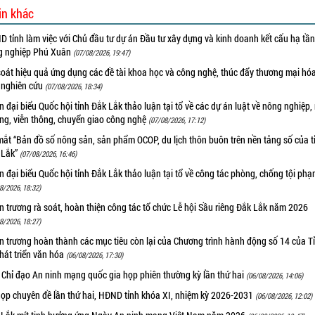
in khác
 tỉnh làm việc với Chủ đầu tư dự án Đầu tư xây dựng và kinh doanh kết cấu hạ tầ
g nghiệp Phú Xuân
(07/08/2026, 19:47)
oát hiệu quả ứng dụng các đề tài khoa học và công nghệ, thúc đẩy thương mại hóa
 nghiên cứu
(07/08/2026, 18:34)
 đại biểu Quốc hội tỉnh Đắk Lắk thảo luận tại tổ về các dự án luật về nông nghiệp,
ờng, viễn thông, chuyển giao công nghệ
(07/08/2026, 17:12)
ắt “Bản đồ số nông sản, sản phẩm OCOP, du lịch thôn buôn trên nền tảng số của t
 Lắk”
(07/08/2026, 16:46)
 đại biểu Quốc hội tỉnh Đắk Lắk thảo luận tại tổ về công tác phòng, chống tội ph
8/2026, 18:32)
 trương rà soát, hoàn thiện công tác tổ chức Lễ hội Sầu riêng Đắk Lắk năm 2026
8/2026, 18:27)
 trương hoàn thành các mục tiêu còn lại của Chương trình hành động số 14 của T
hát triển văn hóa
(06/08/2026, 17:30)
 Chỉ đạo An ninh mạng quốc gia họp phiên thường kỳ lần thứ hai
(06/08/2026, 14:06)
họp chuyên đề lần thứ hai, HĐND tỉnh khóa XI, nhiệm kỳ 2026-2031
(06/08/2026, 12:02)