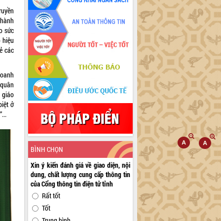
ruyền
 hành
ao sức
ó hiệu
sẻ các
doanh
 quân
 giáo
biệt ở
...
BÌNH CHỌN
Xin ý kiến đánh giá về giao diện, nội
dung, chất lượng cung cấp thông tin
của Cổng thông tin điện tử tỉnh
Rất tốt
Tốt
Trung bình