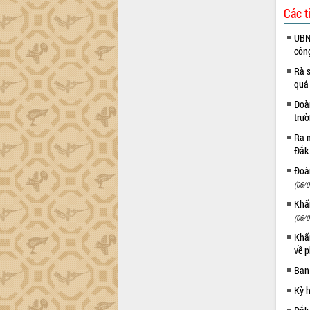
Các t
Đắk Lắk sơ kết 4 năm triển khai thực
hiện Đề án 06 của Chính phủ
UBND
Họp báo thông tin về Hội nghị Công bố
côn
Quy hoạch và Xúc tiến đầu tư tỉnh Đắk
Rà s
Lắk
quả
Khơi thông điểm nghẽn, đẩy nhanh
Đoàn
giải ngân vốn khắc phục thiên tai
trư
HĐND tỉnh thông qua điều chỉnh Quy
hoạch tỉnh thời kỳ 2021-2030
Ra m
Đắk
Hội thảo góp ý hồ sơ điều chỉnh quy
hoạch tỉnh Đắk Lắk thời kỳ 2021-2030,
Đoàn
tầm nhìn đến năm 2050
(06/0
Nâng cao hiệu quả hoạt động của các
Khẩn
doanh nghiệp nhà nước
(06/0
Hội nghị triển khai kết nối mạng
Khẩn
truyền số liệu chuyên dùng phục vụ cơ
về p
quan Đảng, Nhà nước
Ban
Lễ phát động chuỗi hoạt động chung
tay làm sạch môi trường
Kỳ 
Xã Ea Kar bước chuyển mình trong