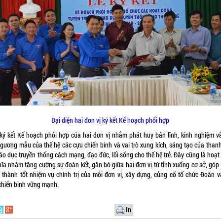
Đại diện hai đơn vị ký kết Kế hoạch phối hợp
 ký kết Kế hoạch phối hợp của hai đơn vị nhằm phát huy bản lĩnh, kinh nghiệm và
 gương mẫu của thế hệ các cựu chiến binh và vai trò xung kích, sáng tạo của thanh
áo dục truyền thống cách mạng, đạo đức, lối sống cho thế hệ trẻ. Đây cũng là hoạ
hĩa nhằm tăng cường sự đoàn kết, gắn bó giữa hai đơn vị từ tỉnh xuống cơ sở, góp
 thành tốt nhiệm vụ chính trị của mỗi đơn vị, xây dựng, củng cố tổ chức Đoàn v
chiến binh vững mạnh.
In