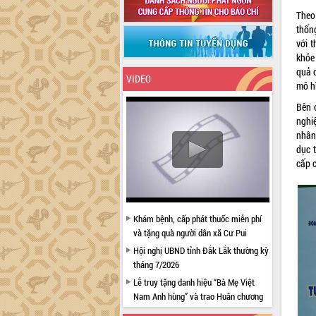
Theo
thốn
với t
khỏe 
quả c
VIDEO
mô hì
Bên 
nghi
nhân
dục t
cấp 
Khám bệnh, cấp phát thuốc miễn phí
và tặng quà người dân xã Cư Pui
Hội nghị UBND tỉnh Đắk Lắk thường kỳ
tháng 7/2026
Lễ truy tặng danh hiệu “Bà Mẹ Việt
Nam Anh hùng” và trao Huân chương
Lao động