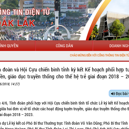
ÍNH QUYỀN
CÔNG DÂN
DOANH NGH
CHÀO MỪNG ĐẾN VỚI CỔNG THÔNG TIN ĐIỆN TỬ TỈNH ĐẮK LẮK
h đoàn và Hội Cựu chiến binh tỉnh ký kết Kế hoạch phối hợp t
yền, giáo dục truyền thống cho thế hệ trẻ giai đoạn 2018 – 2
6/2018, 14:27)
Đọc bài 
u 4/6, Tỉnh đoàn phối hợp với Hội Cựu chiến binh tỉnh tổ chức Lễ ký kết Kế hoạch
iữa hai đơn vị về tổ chức các hoạt động tuyên truyền, giáo dục truyền thống cho 
iai đoạn 2018 – 2023.
 dự Lễ ký kết có Phó Bí thư Thường trực Tỉnh đoàn Võ Văn Dũng; Phó Bí thư Tỉnh
ễn Ngọc Hoàng; Phó Bí thư Tỉnh đoàn Lại Thị Loan; Phó Chủ tịch Hội Cựu chiến