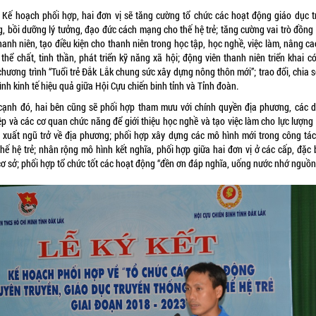
 Kế hoạch phối hợp, hai đơn vị sẽ tăng cường tổ chức các hoạt động giáo dục t
g, bồi dưỡng lý tưởng, đạo đức cách mạng cho thế hệ trẻ; tăng cường vai trò đồng
hanh niên, tạo điều kiện cho thanh niên trong học tập, học nghề, việc làm, nâng c
thể chất, tinh thần, phát triển kỹ năng xã hội; động viên thanh niên triển khai c
hương trình “Tuổi trẻ Đắk Lắk chung sức xây dựng nông thôn mới”; trao đổi, chia 
nh kinh tế hiệu quả giữa Hội Cựu chiến binh tỉnh và Tỉnh đoàn.
cạnh đó, hai bên cũng sẽ phối hợp tham mưu với chính quyền địa phương, các 
ệp và các cơ quan chức năng để giới thiệu học nghề và tạo việc làm cho lực lượng
 xuất ngũ trở về địa phương; phối hợp xây dựng các mô hình mới trong công tác
hế hệ trẻ; nhân rộng mô hình kết nghĩa, phối hợp giữa hai đơn vị ở các cấp, đặc 
cơ sở; phối hợp tổ chức tốt các hoạt động “đền ơn đáp nghĩa, uống nước nhớ nguồn”