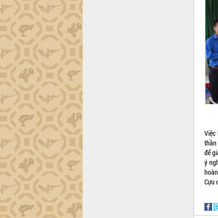
trường Nguyễn Hoàng Hiệp khảo sát
vùng trồng và doanh nghiệp đóng gói
sầu riêng tại Đắk Lắk
Trình diễn nghệ thuật chế biến các
món ăn từ sầu riêng
Đắk Lắk công bố Quy hoạch và xúc
tiến đầu tư tỉnh
Ngành cá ngừ Đắk Lắk chủ động thích
ứng để giữ vững thị trường xuất khẩu
Diễn đàn Kinh tế tư nhân Việt Nam đột
phá cơ chế - Hợp tác công tư
Đề án 06 tạo bước ngoặt đột phá trong
cải cách hành chính tỉnh Đắk Lắk
Việc
thần
Kết nối tour, đẩy mạnh chuyển đổi số
để gi
để phát triển du lịch Đắk Lắk
ý ng
Khởi động Dự án Đầu tư xây dựng hạ
hoàn
tầng kỹ thuật Cụm công nghiệp Tân
Cựu 
Tiến
Gặp mặt các cơ quan báo chí nhân Kỷ
niệm 101 năm Ngày Báo chí Cách
mạng Việt Nam