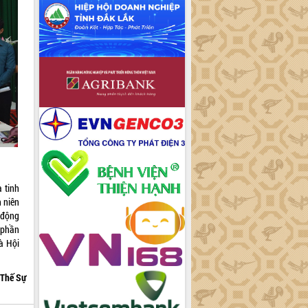
 tinh
 niên
t động
 phần
à Hội
Thế Sự