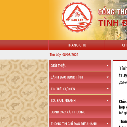
TRANG CHỦ
CH
Thứ bảy, 08/08/2026
GIỚI THIỆU
Tỉn
tru
LÃNH ĐẠO UBND TỈNH
(05/0
TIN TỨC SỰ KIỆN
SỞ, BAN, NGÀNH
Chiề
hợp g
UBND CÁC XÃ, PHƯỜNG
trẻ g
Tham
THÔNG TIN CHỈ ĐẠO ĐIỀU HÀNH
Nguy