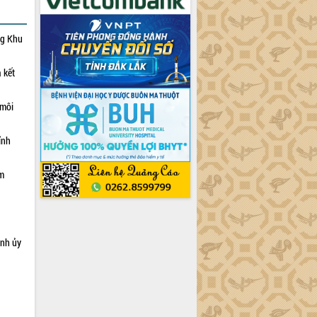
ng Khu
 kết
 môi
ỉnh
ạm
ỉnh ủy