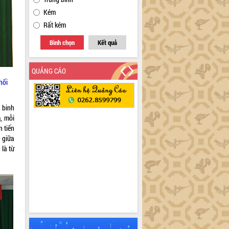
Kém
Rất kém
Bình chọn
Kết quả
QUẢNG CÁO
hối
 binh
, mỗi
n tiến
 giữa
 là từ