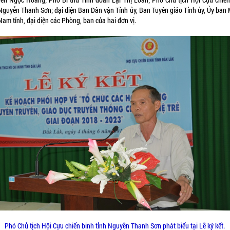
 Nguyễn Thanh Sơn; đại diện Ban Dân vận Tỉnh ủy, Ban Tuyên giáo Tỉnh ủy, Ủy ban
Nam tỉnh, đại diện các Phòng, ban của hai đơn vị.
Phó Chủ tịch Hội Cựu chiến binh tỉnh Nguyễn Thanh Sơn phát biểu tại Lễ ký kết.