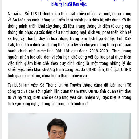
biểu tại buổi làm việc.
Ngoài ra, Sở TT&TT được giao thêm rất nhiều nhiệm vụ mới, quan trọng
về An toàn an ninh thông tin; triển khai chính phủ điện tử, xây dựng đô thị
thông minh; triển khai xây dựng dữ liệu, Trang thông tin điện tử cung cấp
thông tin phục vụ xúc tiến đầu tư, thương mại, dịch vụ, phát triển kinh tế
xã hội; vận hành, duy trì hoạt động Trung tâm Tích hợp dữ liệu tỉnh Đắk
Lắk; triển khai dịch vụ chứng thực chữ ký số chuyên dùng trong cơ quan
hành chính nhà nước tỉnh Đắk Lắk giai đoạn 2018-2020… Thực trạng
nguồn nhân lực của đơn vị còn hạn chế cùng với áp lực phải thực hiện
việc tinh giảm biên chế theo quy định cũng là một trong những lý do
khiến việc triển khai chương trình công tác do UBND tỉnh, Chủ tịch UBND
tỉnh giao còn chậm, chưa hoàn thành nhiệm vụ.
Tại buổi làm việc, Sở Thông tin và Truyền thông cũng đã kiến nghị Tổ
công tác và các sở, ngành liên quan tham mưu UBND tỉnh quan tâm đầu
tư về hạ tầng, biên chế để đáp ứng yêu cầu nhiệm vụ, đặc biệt là trong
lĩnh vực công nghệ thông tin trong tình hình mới.