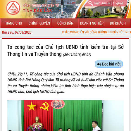
|
Vietnamese
English
TRANG CHỦ
CHÍNH QUYỀN
CÔNG DÂN
DOANH NGHIỆP
DU KHÁCH
Thứ sáu, 07/08/2026
CHÀO MỪNG ĐẾN VỚI CỔNG THÔNG TIN ĐIỆN TỬ TỈNH ĐẮK LẮK
GIỚI THIỆU
Tổ công tác của Chủ tịch UBND tỉnh kiểm tra tại Sở
Thông tin và Truyền thông
(30/11/2018, 08:07)
LÃNH ĐẠO UBND TỈNH
Đọc bài viết
TIN TỨC SỰ KIỆN
Chiều 29/11, Tổ công tác của Chủ tịch UBND tỉnh do Chánh Văn phòng
SỞ, BAN, NGÀNH
UBND tỉnh Bùi Hồng Quý làm Tổ trưởng đã có buổi làm việc với Sở Thông
tin và Truyền thông nhằm kiểm tra tình hình thực hiện các nhiệm vụ do
UBND CÁC XÃ, PHƯỜNG
UBND tỉnh, Chủ tịch UBND tỉnh giao.
THÔNG TIN CHỈ ĐẠO ĐIỀU HÀNH
HỆ THỐNG VĂN BẢN
VĂN BẢN HĐND TỈNH