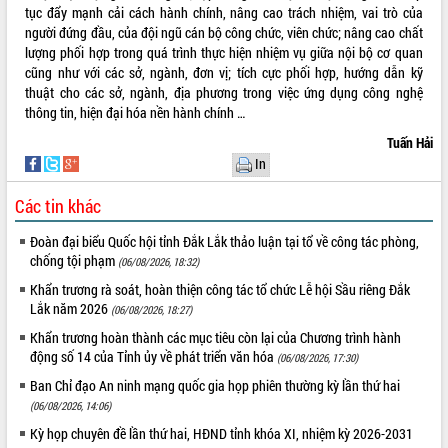
tục đẩy mạnh cải cách hành chính, nâng cao trách nhiệm, vai trò của
người đứng đầu, của đội ngũ cán bộ công chức, viên chức; nâng cao chất
lượng phối hợp trong quá trình thực hiện nhiệm vụ giữa nội bộ cơ quan
cũng như với các sở, ngành, đơn vị; tích cực phối hợp, hướng dẫn kỹ
thuật cho các sở, ngành, địa phương trong việc ứng dụng công nghệ
thông tin, hiện đại hóa nền hành chính …
Tuấn Hải
In
Các tin khác
Đoàn đại biểu Quốc hội tỉnh Đắk Lắk thảo luận tại tổ về công tác phòng,
chống tội phạm
(06/08/2026, 18:32)
Khẩn trương rà soát, hoàn thiện công tác tổ chức Lễ hội Sầu riêng Đắk
Lắk năm 2026
(06/08/2026, 18:27)
Khẩn trương hoàn thành các mục tiêu còn lại của Chương trình hành
động số 14 của Tỉnh ủy về phát triển văn hóa
(06/08/2026, 17:30)
Ban Chỉ đạo An ninh mạng quốc gia họp phiên thường kỳ lần thứ hai
(06/08/2026, 14:06)
Kỳ họp chuyên đề lần thứ hai, HĐND tỉnh khóa XI, nhiệm kỳ 2026-2031