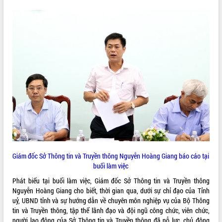
VIDEO
Không có file video nào để phát.
ALBUM ẢNH
LIÊN KẾT WEB
Giám đốc Sở Thông tin và Truyền thông Nguyễn Hoàng Giang báo cáo tại
buổi làm việc
Phát biểu tại buổi làm việc, Giám đốc Sở Thông tin và Truyền thông
Nguyễn Hoàng Giang cho biết, thời gian qua, dưới sự chỉ đạo của Tỉnh
THỐNG KÊ TRUY CẬP
uỷ, UBND tỉnh và sự hướng dẫn về chuyên môn nghiệp vụ của Bộ Thông
tin và Truyền thông, tập thể lãnh đạo và đội ngũ công chức, viên chức,
Hôm nay:
14292
người lao động của Sở Thông tin và Truyền thông đã nỗ lực, chủ động