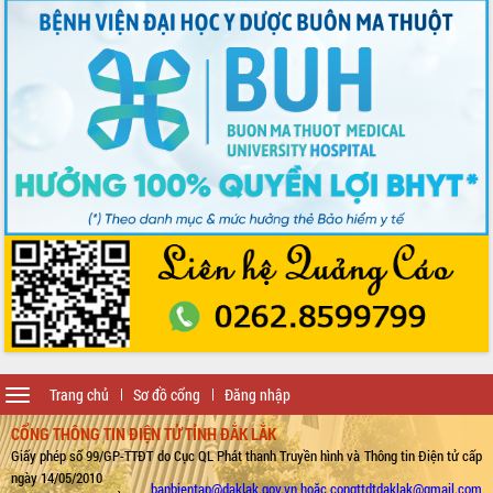
Toggle
Trang chủ
Sơ đồ cổng
Đăng nhập
navigation
CỔNG THÔNG TIN ĐIỆN TỬ TỈNH ĐẮK LẮK
Giấy phép số 99/GP-TTĐT do Cục QL Phát thanh Truyền hình và Thông tin Điện tử cấp
ngày 14/05/2010
banbientap@daklak.gov.vn hoặc congttdtdaklak@gmail.com