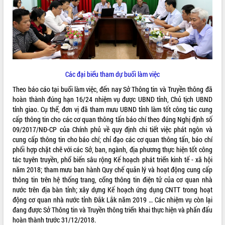
ĐIỂM TIN VĂN BẢN
QUY HOẠCH - KẾ HOẠCH
Các đại biểu tham dự buổi làm việc
Theo báo cáo tại buổi làm việc, đến nay Sở Thông tin và Truyền thông đã
hoàn thành đúng hạn 16/24 nhiệm vụ được UBND tỉnh, Chủ tịch UBND
tỉnh giao. Cụ thể, đơn vị đã tham mưu UBND tỉnh làm tốt công tác cung
cấp thông tin cho các cơ quan thông tấn báo chí theo đúng Nghị định số
09/2017/NĐ-CP của Chính phủ về quy định chi tiết việc phát ngôn và
cung cấp thông tin cho báo chí; chỉ đạo các cơ quan thông tấn, báo chí
phối hợp chặt chẽ với các Sở, ban, ngành, địa phương thực hiện tốt công
tác tuyên truyền, phổ biến sâu rộng Kế hoạch phát triển kinh tế - xã hội
năm 2018; tham mưu ban hành Quy chế quản lý và hoạt động cung cấp
thông tin trên hệ thống trang, cổng thông tin điện tử của cơ quan nhà
nước trên địa bàn tỉnh; xây dựng Kế hoạch ứng dụng CNTT trong hoạt
động cơ quan nhà nước tỉnh Đắk Lắk năm 2019 … Các nhiệm vụ còn lại
đang được Sở Thông tin và Truyền thông triển khai thực hiện và phấn đấu
hoàn thành trước 31/12/2018.