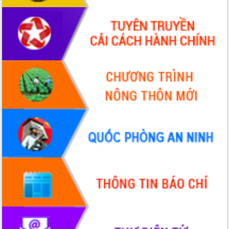
du khách thông qua Hệ thống cơ sở dữ
liệu và Bản đồ số
Tập huấn ứng dụng trí tuệ nhân tạo (AI)
trong thương mại điện tử năm 2026
Đoàn đại biểu Quốc hội tỉnh Đắk Lắk
trao đổi thông tin trước Kỳ họp thứ
nhất, Quốc hội khóa XVI
Quyết liệt cải cách hành chính, khơi
thông nguồn lực phát triển
Nâng cao hiệu lực, hiệu quả HĐND
tỉnh thông qua hiện đại hóa hành chính
Xã Ea Phê gắn cải cách hành chính với
chuyển đổi số
Phó Chủ tịch Thường trực UBND tỉnh
Hồ Thị Nguyên Thảo làm việc tại Trung
tâm Phục vụ hành chính công xã Ea
Phê
Xây dựng nền hành chính số đồng
hành cùng nông dân dân, doanh nghiệp
Giai đoạn 2026-2030, Đắk Lắk phấn
đấu có 77% xã đạt chuẩn nông thôn