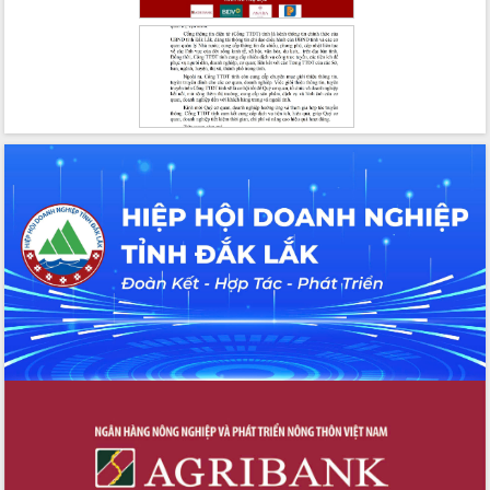
Đoàn thanh tra EC
Chủ tịch UBND tỉnh Tạ Anh Tuấn thăm,
chúc mừng các bệnh viện nhân Ngày
Thầy thuốc Việt Nam
Rộn ràng lễ hội truyền thống Sông
nước Đà Nông lần thứ I năm 2026
Kỳ họp Chuyên đề lần thứ Năm, HĐND
tỉnh Đắk Lắk thông qua các nghị quyết
quan trọng
Thống nhất danh sách giới thiệu ứng
cử đại biểu Quốc hội khoá XVI và đại
biểu HĐND tỉnh Đắk Lắk, nhiệm kỳ
2026-2031
Phát động hai phong trào thi đua quan
trọng trong kỷ nguyên mới
Hội nghị lần thứ tư Ban Chỉ đạo công
tác bầu cử tỉnh Đắk Lắk
Hội nghị Báo cáo viên Trung ương
tháng 01/2026
Phó Thủ tướng Hồ Quốc Dũng đánh giá