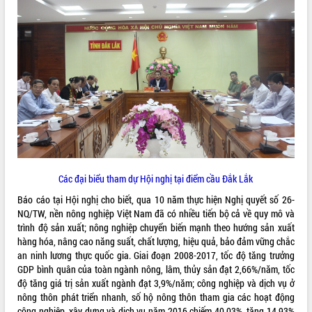
ĐIỂM TIN VĂN BẢN
QUY HOẠCH - KẾ HOẠCH
Các đại biểu tham dự Hội nghị tại điểm cầu Đắk Lắk
Báo cáo tại Hội nghị cho biết, qua 10 năm thực hiện Nghị quyết số 26-
NQ/TW, nền nông nghiệp Việt Nam đã có nhiều tiến bộ cả về quy mô và
trình độ sản xuất; nông nghiệp chuyển biến mạnh theo hướng sản xuất
hàng hóa, nâng cao năng suất, chất lượng, hiệu quả, bảo đảm vững chắc
an ninh lương thực quốc gia. Giai đoạn 2008-2017, tốc độ tăng trưởng
GDP bình quân của toàn ngành nông, lâm, thủy sản đạt 2,66%/năm, tốc
độ tăng giá trị sản xuất ngành đạt 3,9%/năm; công nghiệp và dịch vụ ở
nông thôn phát triển nhanh, số hộ nông thôn tham gia các hoạt động
công nghiệp, xây dựng và dịch vụ năm 2016 chiếm 40,03%, tăng 14,93%