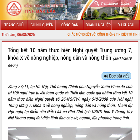
|
Vietnamese
English
TRANG CHỦ
CHÍNH QUYỀN
CÔNG DÂN
DOANH NGHIỆP
DU KHÁCH
Thứ năm, 06/08/2026
CHÀO MỪNG ĐẾN VỚI CỔNG THÔNG TIN ĐIỆN TỬ TỈNH ĐẮK LẮK
GIỚI THIỆU
Tổng kết 10 năm thực hiện Nghị quyết Trung ương 7,
khóa X về nông nghiệp, nông dân và nông thôn
(28/11/2018,
LÃNH ĐẠO UBND TỈNH
08:23)
TIN TỨC SỰ KIỆN
Đọc bài viết
SỞ, BAN, NGÀNH
Sáng 27/11, tại Hà Nội, Thủ tướng Chính phủ Nguyễn Xuân Phúc đã chủ
trì Hội nghị trực tuyến toàn quốc và Triển lãm quốc gia nhằm tổng kết 10
UBND CÁC XÃ, PHƯỜNG
năm thực hiện Nghị quyết số 26-NQ/TW, ngày 5/8/2008 của Hội nghị
Trung ương 7, khóa X về nông nghiệp, nông dân và nông thôn. Tham dự
THÔNG TIN CHỈ ĐẠO ĐIỀU HÀNH
Hội nghị tại điểm cầu Đắk Lắk có Phó Chủ tịch UBND tỉnh Y Giang Gry
Niê Knơng cùng đại diện lãnh đạo các sở, ngành, địa phương trong tỉnh.
HỆ THỐNG VĂN BẢN
VĂN BẢN HĐND TỈNH