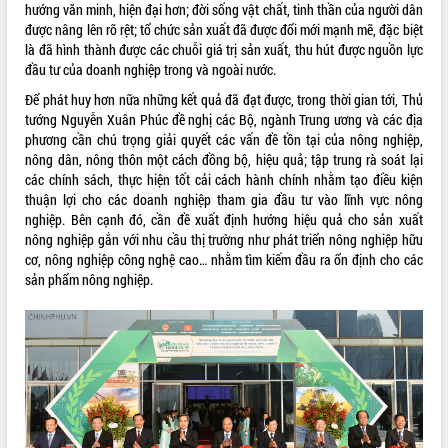
ứng để giữ vững thị trường xuất khẩu
hướng văn minh, hiện đại hơn; đời sống vật chất, tinh thần của người dân
được nâng lên rõ rệt; tổ chức sản xuất đã được đổi mới mạnh mẽ, đặc biệt
Diễn đàn Kinh tế tư nhân Việt Nam đột
là đã hình thành được các chuỗi giá trị sản xuất, thu hút được nguồn lực
phá cơ chế - Hợp tác công tư
đầu tư của doanh nghiệp trong và ngoài nước.
Đề án 06 tạo bước ngoặt đột phá trong
cải cách hành chính tỉnh Đắk Lắk
Để phát huy hơn nữa những kết quả đã đạt được, trong thời gian tới, Thủ
tướng Nguyễn Xuân Phúc đề nghị các Bộ, ngành Trung ương và các địa
Kết nối tour, đẩy mạnh chuyển đổi số
phương cần chú trọng giải quyết các vấn đề tồn tại của nông nghiệp,
để phát triển du lịch Đắk Lắk
nông dân, nông thôn một cách đồng bộ, hiệu quả; tập trung rà soát lại
Khởi động Dự án Đầu tư xây dựng hạ
các chính sách, thực hiện tốt cải cách hành chính nhằm tạo điều kiện
tầng kỹ thuật Cụm công nghiệp Tân
thuận lợi cho các doanh nghiệp tham gia đầu tư vào lĩnh vực nông
Tiến
nghiệp. Bên cạnh đó, cần đề xuất định hướng hiệu quả cho sản xuất
Gặp mặt các cơ quan báo chí nhân Kỷ
nông nghiệp gắn với nhu cầu thị trường như phát triển nông nghiệp hữu
niệm 101 năm Ngày Báo chí Cách
cơ, nông nghiệp công nghệ cao… nhằm tìm kiếm đầu ra ổn định cho các
mạng Việt Nam
sản phẩm nông nghiệp.
Đắk Lắk sơ kết 4 năm triển khai thực
hiện Đề án 06 của Chính phủ
Họp báo thông tin về Hội nghị Công bố
Quy hoạch và Xúc tiến đầu tư tỉnh Đắk
Lắk
Khơi thông điểm nghẽn, đẩy nhanh
giải ngân vốn khắc phục thiên tai