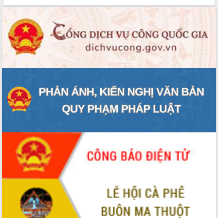
nhanh tiến độ các dự án trọng điểm
trong Khu kinh tế Nam Phú Yên
Hòn Yến phát triển du lịch gắn với bảo
tồn biển
Lấy ý kiến điều chỉnh Quy hoạch tỉnh
Đắk Lắk thời kỳ 2021-2030, tầm nhìn
đến năm 2050
Phát động chiến dịch 30 ngày đêm
giải phóng mặt bằng Tuyến đường bộ
ven biển
Đắk Lắk nỗ lực thúc đẩy tăng trưởng
kinh tế từ 10% trở lên trong Quý
II/2026
Đắk Lắk ký kết thỏa thuận hợp tác về
chuyển đổi số giai đoạn 2026 – 2030
với Tập đoàn Bưu chính Viễn thông
Việt Nam
Thứ trưởng Bộ Y tế làm việc với tỉnh
Đắk Lắk về phát triển nhân lực y tế
cho trạm y tế cấp xã
Du lịch Đắk Lắk nâng tầm trải nghiệm