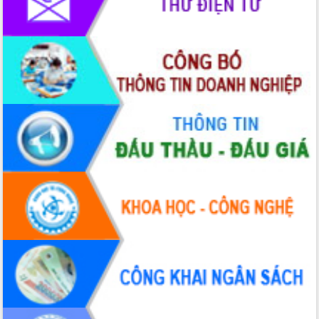
mới
Chuyển đổi số 'mở đường' cho nông
nghiệp Đắk Lắk tăng trưởng bứt phá
Triển khai đồng bộ đo đạc, lập hồ sơ
địa chính, hoàn thiện cơ sở dữ liệu đất
đai
Ứng dụng sinh trắc học - Bước tiến
trong hành trình chuyển đổi số tại Đắk
Lắk
Đắk Lắk nâng cao hiệu quả công tác
Đảng từ Sổ tay đảng viên điện tử
Đắk Lắk đẩy mạnh nuôi biển công
nghệ, hướng tới phát triển thủy sản
bền vững
Tập huấn nâng cao năng lực triển khai
chuyển đổi số cho cán bộ, công chức
cấp xã
Đắk Lắk phát động hưởng ứng Ngày
Quyền của người tiêu dùng Việt Nam
2026