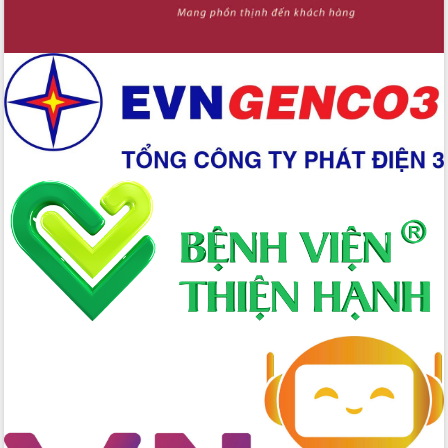
cao kết quả Chiến dịch Quang Trung
tại Đắk Lắk
Hội nghị Ban Chấp hành Đảng bộ tỉnh
Đắk Lắk lần thứ 2 (mở rộng)
Tập trung giải phóng mặt bằng, đẩy
nhanh tiến độ Tuyến đường bộ ven
biển
Gỡ khó, khởi công xây dựng, sửa chữa
toàn bộ nhà ở cho hộ dân đúng tiến độ
đề ra
UBND tỉnh Đắk Lắk tổng kết công tác
quốc phòng, quân sự địa phương năm
2025
Tập trung triển khai quyết liệt, đồng bộ
các giải pháp nhằm thực hiện hiệu quả
các nhiệm vụ đề ra năm 2025
Phát huy vai trò của người có uy tín
trong phòng chống tảo hôn và hôn
nhân cận huyết thống
Nông sản Tây Nguyên thu hút doanh
nghiệp nước ngoài