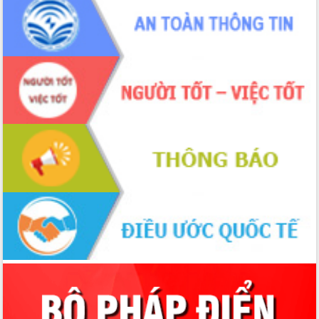
Đẩy mạnh cải cách hành chính, quyết
tâm đạt được mục tiêu tăng trưởng
hai con số trong năm 2026
Tổ chức trang trọng Lễ hội Đền thờ
Lương Văn Chánh năm 2026
Phó Bí thư Tỉnh ủy Đắk Lắk Đỗ Hữu
Huy giữ chức Bí thư Đảng ủy Ủy Ban
Nhân dân tỉnh
Bệnh án điện tử thúc đẩy chuyển đổi
số y tế tại Đắk Lắk
Chuyển đổi số thư viện: Mở rộng
không gian tri thức trong thời đại số
Đánh giá, rút kinh nghiệm công tác tổ
chức diễn tập trước ngày bầu cử
Chương trình “Gặp gỡ hữu nghị –
Friendship Meeting New Year 2026”
Bầu cử Quốc hội và HĐND: Cử tri Đắk
Lắk gửi gắm niềm tin, kỳ vọng vào lá
phiếu
Đắk Lắk sẵn sàng các điều kiện cho