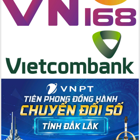
Đắk Lắk định vị thương hiệu du lịch
“Biển – Rừng – Cà phê” trong không
gian phát triển mới
Hội nghị chia sẻ kinh nghiệm, chuyển
giao kỹ thuật y tế, định hướng phát
triển chuyên sâu đến 2030
Chuyển đổi số mở ra không gian phát
triển trong lĩnh vực văn hóa, du lịch
Công bố quyết định của Ban Thường
vụ Tỉnh ủy về công tác cán bộ.
Thủ tướng Phạm Minh Chính: Khẩn
trương tái thiết cuộc sống người dân
sau thiên tai
Tập trung nâng cao chất lượng, tổ
chức sản xuất sầu riêng theo hướng
bền vững
Đẩy nhanh công tác khắc phục, ổn
định đời sống Nhân dân sau bão số 13
Bí thư Tỉnh ủy Lương Nguyễn Minh
Triết dự Ngày hội đại đoàn kết tại