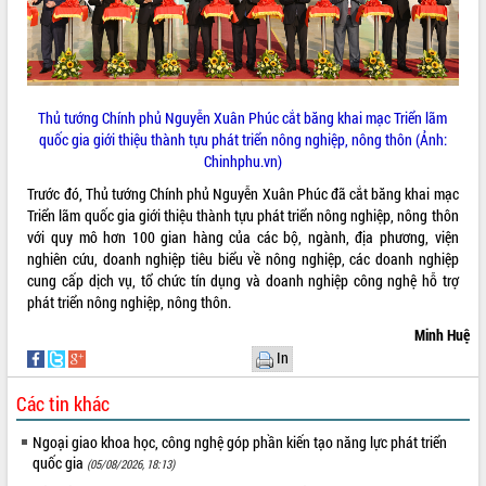
HĐND tỉnh thông qua điều chỉnh Quy
hoạch tỉnh thời kỳ 2021-2030
Hội thảo góp ý hồ sơ điều chỉnh quy
hoạch tỉnh Đắk Lắk thời kỳ 2021-2030,
tầm nhìn đến năm 2050
Thủ tướng Chính phủ Nguyễn Xuân Phúc cắt băng khai mạc Triển lãm
Nâng cao hiệu quả hoạt động của các
quốc gia giới thiệu thành tựu phát triển nông nghiệp, nông thôn (Ảnh:
doanh nghiệp nhà nước
Chinhphu.vn)
Hội nghị triển khai kết nối mạng
truyền số liệu chuyên dùng phục vụ cơ
Trước đó, Thủ tướng Chính phủ Nguyễn Xuân Phúc đã cắt băng khai mạc
quan Đảng, Nhà nước
Triển lãm quốc gia giới thiệu thành tựu phát triển nông nghiệp, nông thôn
với quy mô hơn 100 gian hàng của các bộ, ngành, địa phương, viện
Lễ phát động chuỗi hoạt động chung
nghiên cứu, doanh nghiệp tiêu biểu về nông nghiệp, các doanh nghiệp
tay làm sạch môi trường
cung cấp dịch vụ, tổ chức tín dụng và doanh nghiệp công nghệ hỗ trợ
Xã Ea Kar bước chuyển mình trong
phát triển nông nghiệp, nông thôn.
công tác cải cách hành chính mô hình
mới
Minh Huệ
In
UBND tỉnh họp báo định kỳ tháng 4
năm 2026
Các tin khác
Hội thảo khoa học “Giải pháp thúc đẩy
phát triển nền kinh tế xanh tại tỉnh
Ngoại giao khoa học, công nghệ góp phần kiến tạo năng lực phát triển
Đắk Lắk”
quốc gia
(05/08/2026, 18:13)
Tăng cường giám sát, đôn đốc thực