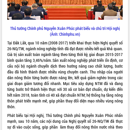
Rà soát, hoàn thiện hệ thống thiết chế
văn hóa, thể thao đáp ứng yêu cầu
phát triển mới
Thường trực HĐND tỉnh Đắk Lắk gặp
Thủ tướng Chính phủ Nguyễn Xuân Phúc phát biểu và chủ trì Hội nghị
mặt Đoàn chuyên gia y tế TP. Hồ Chí
(Ảnh: Chinhphu.vn)
Minh
LIÊN KẾT WEB
Tại Đắk Lắk, qua 10 năm (2008-2017) triển khai thực hiện Nghị quyết số
Lễ truy điệu và an táng hài cốt liệt sĩ
26-NQ/TW, ngành nông nghiệp tỉnh đã đạt được nhiều kết quả khả quan.
tại Nghĩa trang Liệt sĩ xã Sơn Hòa
Giá trị sản xuất toàn ngành tăng theo từng thời kỳ, giai đoạn 2015-2017
Bàn giải pháp tháo gỡ khó khăn trong
bình quân tăng 3,46%/năm. Sản xuất nông nghiệp phát triển ổn định, cơ
xuất khẩu sầu riêng và triển khai quy
THỐNG KÊ TRUY CẬP
cấu nội bộ ngành chuyển dịch theo hướng nâng cao chất lượng, bước
định EUDR
đầu đã hình thành được nhiều vùng chuyên canh. Thu nhập của người
Thứ trưởng Bộ Nông nghiệp và Môi
Hôm nay:
22685
dân nông thôn từng bước được nâng lên, kết quả giảm nghèo trong các
trường Nguyễn Hoàng Hiệp khảo sát
Tất cả:
65998827
giai đoạn giảm tương đối nhanh. Mục tiêu xây dựng NTM đã và đang
vùng trồng và doanh nghiệp đóng gói
từng bước trở thành hiện thực với 30 xã cơ bản đạt chuẩn, dự kiến đến
sầu riêng tại Đắk Lắk
hết năm 2018, toàn tỉnh có 40 xã đạt chuẩn NTM; hệ thống hạ tầng nông
Trình diễn nghệ thuật chế biến các
thôn phát triển mạnh mẽ, góp phần thay đổi diện mạo nhiều vùng nông
món ăn từ sầu riêng
thôn.
Đắk Lắk công bố Quy hoạch và xúc
Phát biểu tại Hội nghị, Thủ tướng Chính phủ Nguyễn Xuân Phúc nhấn
tiến đầu tư tỉnh
mạnh, sau 10 năm, các nội dung của Nghị quyết số 26-NQ/TW đã thực
Ngành cá ngừ Đắk Lắk chủ động thích
sự đi vào cuộc sống, góp phần làm thay đổi nông thôn nước nhà theo