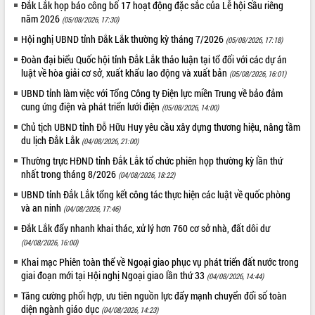
Đắk Lắk họp báo công bố 17 hoạt động đặc sắc của Lễ hội Sầu riêng
hiện nhiệm vụ quản lý tài sản công
năm 2026
(05/08/2026, 17:30)
hàng tuần
Hội nghị UBND tỉnh Đắk Lắk thường kỳ tháng 7/2026
(05/08/2026, 17:18)
Tháo gỡ những vướng mắc, đẩy mạnh
công tác cải cách thủ tục hành chính
Đoàn đại biểu Quốc hội tỉnh Đắk Lắk thảo luận tại tổ đối với các dự án
tại Trung tâm Phục vụ hành chính
luật về hòa giải cơ sở, xuất khẩu lao động và xuất bản
(05/08/2026, 16:01)
công tỉnh
UBND tỉnh làm việc với Tổng Công ty Điện lực miền Trung về bảo đảm
Đắk Lắk: Tôn vinh 46 giải pháp tại Hội
cung ứng điện và phát triển lưới điện
(05/08/2026, 14:00)
thi Sáng tạo Kỹ thuật 2024 - 2025
Chủ tịch UBND tỉnh Đỗ Hữu Huy yêu cầu xây dựng thương hiệu, nâng tầm
Đắk Lắk rà soát, điều chỉnh Đề án 190
du lịch Đắk Lắk
(04/08/2026, 21:00)
về phát triển nuôi trồng thủy sản
Thường trực HĐND tỉnh Đắk Lắk tổ chức phiên họp thường kỳ lần thứ
Phó Chủ tịch UBND tỉnh Đắk Lắk
nhất trong tháng 8/2026
(04/08/2026, 18:22)
Trương Công Thái kiểm tra thực địa
Dự án cao tốc Khánh Hòa - Buôn Ma
UBND tỉnh Đắk Lắk tổng kết công tác thực hiện các luật về quốc phòng
Thuột
và an ninh
(04/08/2026, 17:46)
Định vị cà phê Việt Nam như một “di
Đắk Lắk đẩy nhanh khai thác, xử lý hơn 760 cơ sở nhà, đất dôi dư
sản sống” trong dòng chảy toàn cầu
(04/08/2026, 16:00)
Xây dựng nông thôn mới: Nâng cao đời
Khai mạc Phiên toàn thể về Ngoại giao phục vụ phát triển đất nước trong
sống người dân từ những mô hình thiết
giai đoạn mới tại Hội nghị Ngoại giao lần thứ 33
(04/08/2026, 14:44)
thực
Tăng cường phối hợp, ưu tiên nguồn lực đẩy mạnh chuyển đổi số toàn
Quyết liệt tháo gỡ vướng mắc, đẩy
diện ngành giáo dục
(04/08/2026, 14:23)