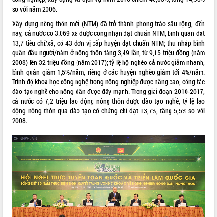
so với năm 2006.
VIDEO
Xây dựng nông thôn mới (NTM) đã trở thành phong trào sâu rộng, đến
nay, cả nước có 3.069 xã được công nhận đạt chuẩn NTM, bình quân đạt
13,7 tiêu chí/xã, có 43 đơn vị cấp huyện đạt chuẩn NTM; thu nhập bình
quân đầu người/năm ở nông thôn tăng 3,49 lần, từ 9,15 triệu đồng (năm
2008) lên 32 triệu đồng (năm 2017); tỷ lệ hộ nghèo cả nước giảm nhanh,
bình quân giảm 1,5%/năm, riêng ở các huyện nghèo giảm tới 4%/năm.
Trình độ khoa học công nghệ trong nông nghiệp được nâng cao, công tác
đào tạo nghề cho nông dân được đẩy mạnh. Trong giai đoạn 2010-2017,
cả nước có 7,2 triệu lao động nông thôn được đào tạo nghề, tỷ lệ lao
Lễ truy tặng danh hiệu “Bà Mẹ Việt
động nông thôn qua đào tạo có chứng chỉ đạt 13,7%, tăng 5,5% so với
Nam Anh hùng” và trao Huân chương
2008.
Lao động
UBND tỉnh Đắk Lắk triển khai nhiệm
vụ 6 tháng cuối năm 2026
Kỳ họp thứ Hai, Hội đồng nhân dân
tỉnh khóa XI quyết nghị nhiều nội dung
quan trọng
ALBUM ẢNH
Bí thư Tỉnh ủy Lương Nguyễn Minh
Triết thăm, tặng quà người có công với
cách mạng