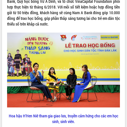
hiện Đề án 06 của Chính phủ
Bank, Quỹ học bổng Vừ A Dính, và tổ chức VinaCapital Foundation phối
hợp thực hiện từ tháng 6/2018. Với mỗi sổ tiết kiệm hoặc hợp đồng tiền
Họp báo thông tin về Hội nghị Công bố
gửi từ 50 triệu đồng, khách hàng sẽ cùng Nam A Bank đóng góp 10.000
Quy hoạch và Xúc tiến đầu tư tỉnh Đắk
đồng để trao học bổng, góp phần thắp sáng tương lai cho trẻ em dân tộc
Lắk
thiểu số trên khắp cả nước.
Khơi thông điểm nghẽn, đẩy nhanh
giải ngân vốn khắc phục thiên tai
HĐND tỉnh thông qua điều chỉnh Quy
hoạch tỉnh thời kỳ 2021-2030
Hội thảo góp ý hồ sơ điều chỉnh quy
hoạch tỉnh Đắk Lắk thời kỳ 2021-2030,
tầm nhìn đến năm 2050
Nâng cao hiệu quả hoạt động của các
doanh nghiệp nhà nước
Hội nghị triển khai kết nối mạng
truyền số liệu chuyên dùng phục vụ cơ
quan Đảng, Nhà nước
Lễ phát động chuỗi hoạt động chung
tay làm sạch môi trường
Xã Ea Kar bước chuyển mình trong
Hoa hậu H’Hen Niê tham gia giao lưu, truyền cảm hứng cho các em học
công tác cải cách hành chính mô hình
sinh, sinh viên.
mới