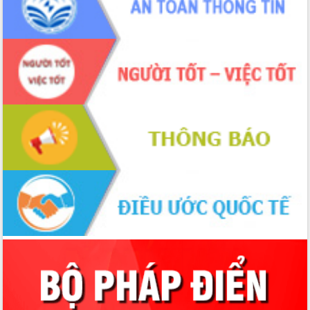
Chương trình “Gặp gỡ hữu nghị –
Friendship Meeting New Year 2026”
Bầu cử Quốc hội và HĐND: Cử tri Đắk
Lắk gửi gắm niềm tin, kỳ vọng vào lá
phiếu
Đắk Lắk sẵn sàng các điều kiện cho
Ngày hội bầu cử đại biểu Quốc hội
khóa XVI và HĐND các cấp nhiệm kỳ
2026-2031
Đảm bảo cuộc bầu cử đại biểu Quốc
hội và đại biểu HĐND các cấp diễn ra
an toàn, hiệu quả, đúng quy định
Thủ tướng Chính phủ Phạm Minh Chính
kiểm tra, chỉ đạo hoàn thành các dự
án cao tốc và thăm khu tái định cư tại
Đắk Lắk
Sôi nổi Hội đua ngựa truyền thống Gò
Thì Thùng mừng Xuân Bính Ngọ 2026
Lãnh đạo tỉnh dâng hương tưởng niệm
tại Đập Đồng Cam đầu Xuân Bính Ngọ
Ngành nông nghiệp phấn đấu tăng