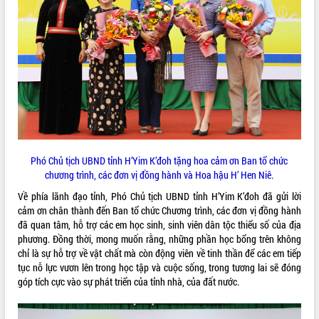
Kỳ họp thứ Hai, Hội đồng nhân dân
tỉnh khóa XI quyết nghị nhiều nội dung
quan trọng
Bí thư Tỉnh ủy Lương Nguyễn Minh
Triết thăm, tặng quà người có công với
cách mạng
LIÊN KẾT WEB
Rà soát, hoàn thiện hệ thống thiết chế
văn hóa, thể thao đáp ứng yêu cầu
phát triển mới
Thường trực HĐND tỉnh Đắk Lắk gặp
THỐNG KÊ TRUY CẬP
Phó Chủ tịch UBND tỉnh H’Yim K’đoh tặng hoa cảm ơn Ban tổ chức
mặt Đoàn chuyên gia y tế TP. Hồ Chí
chương trình, các đơn vị đồng hành và Hoa hậu H’ Hen Niê.
Minh
Hôm nay:
30411
Về phía lãnh đạo tỉnh, Phó Chủ tịch UBND tỉnh H’Yim K’đoh đã gửi lời
Lễ truy điệu và an táng hài cốt liệt sĩ
Tất cả:
66143525
cảm ơn chân thành đến Ban tổ chức Chương trình, các đơn vị đồng hành
tại Nghĩa trang Liệt sĩ xã Sơn Hòa
đã quan tâm, hỗ trợ các em học sinh, sinh viên dân tộc thiểu số của địa
Bàn giải pháp tháo gỡ khó khăn trong
phương. Đồng thời, mong muốn rằng, những phần học bổng trên không
xuất khẩu sầu riêng và triển khai quy
chỉ là sự hỗ trợ về vật chất mà còn động viên về tinh thần để các em tiếp
định EUDR
tục nỗ lực vươn lên trong học tập và cuộc sống, trong tương lai sẽ đóng
Thứ trưởng Bộ Nông nghiệp và Môi
góp tích cực vào sự phát triển của tỉnh nhà, của đất nước.
trường Nguyễn Hoàng Hiệp khảo sát
vùng trồng và doanh nghiệp đóng gói