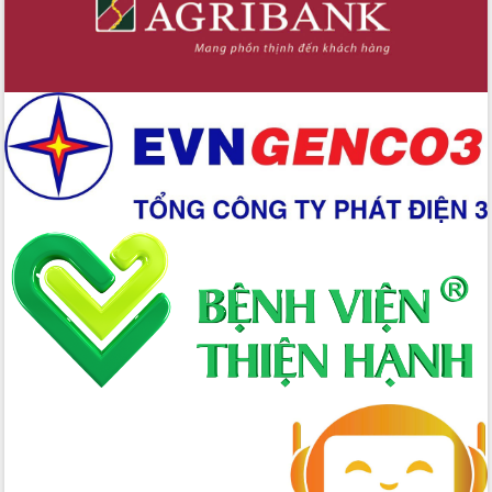
các nhiệm vụ đề ra năm 2025
Phát huy vai trò của người có uy tín
trong phòng chống tảo hôn và hôn
nhân cận huyết thống
Nông sản Tây Nguyên thu hút doanh
nghiệp nước ngoài
Đắk Lắk định vị thương hiệu du lịch
“Biển – Rừng – Cà phê” trong không
gian phát triển mới
Hội nghị chia sẻ kinh nghiệm, chuyển
giao kỹ thuật y tế, định hướng phát
triển chuyên sâu đến 2030
Chuyển đổi số mở ra không gian phát
triển trong lĩnh vực văn hóa, du lịch
Công bố quyết định của Ban Thường
vụ Tỉnh ủy về công tác cán bộ.
Thủ tướng Phạm Minh Chính: Khẩn
trương tái thiết cuộc sống người dân
sau thiên tai
Tập trung nâng cao chất lượng, tổ