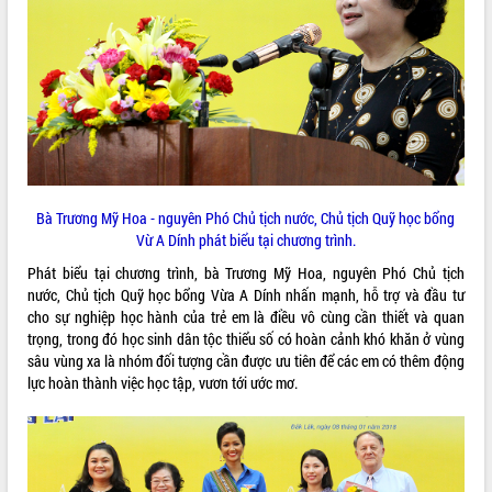
VIDEO
Bà Trương Mỹ Hoa - nguyên Phó Chủ tịch nước, Chủ tịch Quỹ học bổng
Vừ A Dính phát biểu tại chương trình.
Trailer Lễ hội Sầu riêng Đắk Lắk năm
2026
Phát biểu tại chương trình, bà Trương Mỹ Hoa, nguyên Phó Chủ tịch
nước, Chủ tịch Quỹ học bổng Vừa A Dính nhấn mạnh, hỗ trợ và đầu tư
Khám bệnh, cấp phát thuốc miễn phí
cho sự nghiệp học hành của trẻ em là điều vô cùng cần thiết và quan
và tặng quà người dân xã Cư Pui
trọng, trong đó học sinh dân tộc thiểu số có hoàn cảnh khó khăn ở vùng
Hội nghị UBND tỉnh Đắk Lắk thường kỳ
sâu vùng xa là nhóm đối tượng cần được ưu tiên để các em có thêm động
tháng 7/2026
lực hoàn thành việc học tập, vươn tới ước mơ.
Lễ truy tặng danh hiệu “Bà Mẹ Việt
ALBUM ẢNH
Nam Anh hùng” và trao Huân chương
Lao động
UBND tỉnh Đắk Lắk triển khai nhiệm
vụ 6 tháng cuối năm 2026