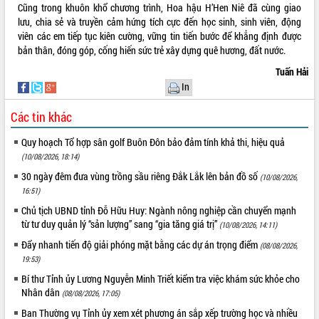
Cũng trong khuôn khổ chương trình, Hoa hậu H’Hen Niê đã cùng giao
UBND tỉnh họp báo định kỳ tháng 4
lưu, chia sẻ và truyền cảm hứng tích cực đến học sinh, sinh viên, động
năm 2026
viên các em tiếp tục kiên cường, vững tin tiến bước để khẳng định được
Hội thảo khoa học “Giải pháp thúc đẩy
bản thân, đóng góp, cống hiến sức trẻ xây dựng quê hương, đất nước.
phát triển nền kinh tế xanh tại tỉnh
Tuấn Hải
Đắk Lắk”
In
Tăng cường giám sát, đôn đốc thực
hiện nhiệm vụ quản lý tài sản công
Các tin khác
hàng tuần
Tháo gỡ những vướng mắc, đẩy mạnh
Quy hoạch Tổ hợp sân golf Buôn Đôn bảo đảm tính khả thi, hiệu quả
công tác cải cách thủ tục hành chính
(10/08/2026, 18:14)
tại Trung tâm Phục vụ hành chính
30 ngày đêm đưa vùng trồng sầu riêng Đắk Lắk lên bản đồ số
(10/08/2026,
công tỉnh
16:51)
Đắk Lắk: Tôn vinh 46 giải pháp tại Hội
Chủ tịch UBND tỉnh Đỗ Hữu Huy: Ngành nông nghiệp cần chuyển mạnh
thi Sáng tạo Kỹ thuật 2024 - 2025
từ tư duy quản lý “sản lượng” sang “gia tăng giá trị”
(10/08/2026, 14:11)
Đắk Lắk rà soát, điều chỉnh Đề án 190
Đẩy nhanh tiến độ giải phóng mặt bằng các dự án trọng điểm
về phát triển nuôi trồng thủy sản
(08/08/2026,
19:53)
Phó Chủ tịch UBND tỉnh Đắk Lắk
Trương Công Thái kiểm tra thực địa
Bí thư Tỉnh ủy Lương Nguyễn Minh Triết kiểm tra việc khám sức khỏe cho
Dự án cao tốc Khánh Hòa - Buôn Ma
Nhân dân
(08/08/2026, 17:05)
Thuột
Ban Thường vụ Tỉnh ủy xem xét phương án sắp xếp trường học và nhiều