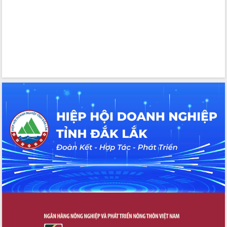
trọng trong kỷ nguyên mới
Hội nghị lần thứ tư Ban Chỉ đạo công
tác bầu cử tỉnh Đắk Lắk
Hội nghị Báo cáo viên Trung ương
tháng 01/2026
Phó Thủ tướng Hồ Quốc Dũng đánh giá
cao kết quả Chiến dịch Quang Trung
tại Đắk Lắk
Hội nghị Ban Chấp hành Đảng bộ tỉnh
Đắk Lắk lần thứ 2 (mở rộng)
Tập trung giải phóng mặt bằng, đẩy
nhanh tiến độ Tuyến đường bộ ven
biển
Gỡ khó, khởi công xây dựng, sửa chữa
toàn bộ nhà ở cho hộ dân đúng tiến độ
đề ra
UBND tỉnh Đắk Lắk tổng kết công tác
quốc phòng, quân sự địa phương năm
2025
Tập trung triển khai quyết liệt, đồng bộ
các giải pháp nhằm thực hiện hiệu quả