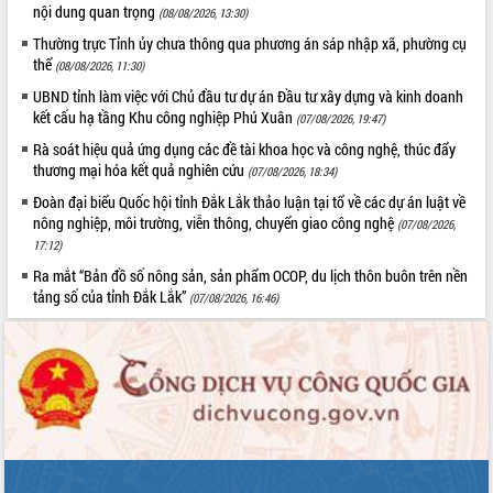
Định vị cà phê Việt Nam như một “di
nội dung quan trọng
(08/08/2026, 13:30)
sản sống” trong dòng chảy toàn cầu
Thường trực Tỉnh ủy chưa thông qua phương án sáp nhập xã, phường cụ
Xây dựng nông thôn mới: Nâng cao đời
thể
(08/08/2026, 11:30)
sống người dân từ những mô hình thiết
UBND tỉnh làm việc với Chủ đầu tư dự án Đầu tư xây dựng và kinh doanh
thực
kết cấu hạ tầng Khu công nghiệp Phú Xuân
(07/08/2026, 19:47)
Quyết liệt tháo gỡ vướng mắc, đẩy
Rà soát hiệu quả ứng dụng các đề tài khoa học và công nghệ, thúc đẩy
nhanh tiến độ các dự án trọng điểm
thương mại hóa kết quả nghiên cứu
trong Khu kinh tế Nam Phú Yên
(07/08/2026, 18:34)
Hòn Yến phát triển du lịch gắn với bảo
Đoàn đại biểu Quốc hội tỉnh Đắk Lắk thảo luận tại tổ về các dự án luật về
tồn biển
nông nghiệp, môi trường, viễn thông, chuyển giao công nghệ
(07/08/2026,
17:12)
Lấy ý kiến điều chỉnh Quy hoạch tỉnh
Đắk Lắk thời kỳ 2021-2030, tầm nhìn
Ra mắt “Bản đồ số nông sản, sản phẩm OCOP, du lịch thôn buôn trên nền
đến năm 2050
tảng số của tỉnh Đắk Lắk”
(07/08/2026, 16:46)
Phát động chiến dịch 30 ngày đêm
giải phóng mặt bằng Tuyến đường bộ
ven biển
Đắk Lắk nỗ lực thúc đẩy tăng trưởng
kinh tế từ 10% trở lên trong Quý
II/2026
Đắk Lắk ký kết thỏa thuận hợp tác về
chuyển đổi số giai đoạn 2026 – 2030