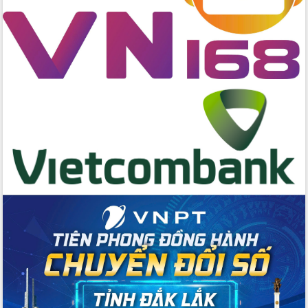
chức sản xuất sầu riêng theo hướng
bền vững
Đẩy nhanh công tác khắc phục, ổn
định đời sống Nhân dân sau bão số 13
Bí thư Tỉnh ủy Lương Nguyễn Minh
Triết dự Ngày hội đại đoàn kết tại
Buôn Đăk Tuôr, xã Cư Pui
Khởi công xây dựng Trường Phổ thông
nội trú liên cấp tiểu học và THCS xã Ia
Rvê
Phó Thủ tướng Chính phủ Mai Văn
Chính chia sẻ, động viên người dân
chịu ảnh hưởng nặng từ bão số 13
Chủ tịch UBND tỉnh kiểm tra công tác
phòng, chống bão số 13 tại các địa
bàn xung yếu
Tập trung đẩy nhanh giải ngân nguồn
vốn các chương trình mục tiêu quốc
gia
Xã Ea H'leo giữ vững và nâng cao chất
lượng các tiêu chí nông thôn mới