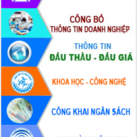
Tập huấn nâng cao năng lực triển khai
chuyển đổi số cho cán bộ, công chức
cấp xã
Đắk Lắk phát động hưởng ứng Ngày
Quyền của người tiêu dùng Việt Nam
2026
Đẩy mạnh cải cách hành chính, quyết
tâm đạt được mục tiêu tăng trưởng
hai con số trong năm 2026
Tổ chức trang trọng Lễ hội Đền thờ
Lương Văn Chánh năm 2026
Phó Bí thư Tỉnh ủy Đắk Lắk Đỗ Hữu
Huy giữ chức Bí thư Đảng ủy Ủy Ban
Nhân dân tỉnh
Bệnh án điện tử thúc đẩy chuyển đổi
số y tế tại Đắk Lắk
Chuyển đổi số thư viện: Mở rộng
không gian tri thức trong thời đại số
Đánh giá, rút kinh nghiệm công tác tổ
chức diễn tập trước ngày bầu cử