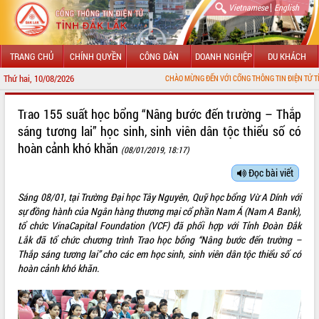
|
Vietnamese
English
TRANG CHỦ
CHÍNH QUYỀN
CÔNG DÂN
DOANH NGHIỆP
DU KHÁCH
Thứ hai, 10/08/2026
CHÀO MỪNG ĐẾN VỚI CỔNG THÔNG TIN ĐIỆN TỬ TỈNH ĐẮK LẮK
GIỚI THIỆU
Trao 155 suất học bổng “Nâng bước đến trường – Thắp
sáng tương lai” học sinh, sinh viên dân tộc thiểu số có
LÃNH ĐẠO UBND TỈNH
hoàn cảnh khó khăn
(08/01/2019, 18:17)
TIN TỨC SỰ KIỆN
Đọc bài viết
SỞ, BAN, NGÀNH
Sáng 08/01, tại Trường Đại học Tây Nguyên, Quỹ học bổng Vừ A Dính với
sự đồng hành của Ngân hàng thương mại cổ phần Nam Á (Nam A Bank),
UBND CÁC XÃ, PHƯỜNG
tổ chức VinaCapital Foundation (VCF) đã phối hợp với Tỉnh Đoàn Đắk
Lắk đã tổ chức chương trình Trao học bổng “Nâng bước đến trường –
THÔNG TIN CHỈ ĐẠO ĐIỀU HÀNH
Thắp sáng tương lai” cho các em học sinh, sinh viên dân tộc thiểu số có
hoàn cảnh khó khăn.
HỆ THỐNG VĂN BẢN
VĂN BẢN HĐND TỈNH