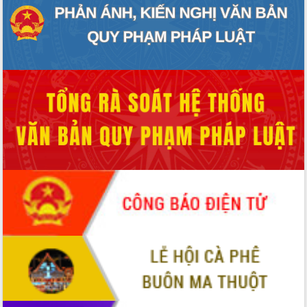
với Tập đoàn Bưu chính Viễn thông
Việt Nam
Thứ trưởng Bộ Y tế làm việc với tỉnh
Đắk Lắk về phát triển nhân lực y tế
cho trạm y tế cấp xã
Du lịch Đắk Lắk nâng tầm trải nghiệm
du khách thông qua Hệ thống cơ sở dữ
liệu và Bản đồ số
Tập huấn ứng dụng trí tuệ nhân tạo (AI)
trong thương mại điện tử năm 2026
Đoàn đại biểu Quốc hội tỉnh Đắk Lắk
trao đổi thông tin trước Kỳ họp thứ
nhất, Quốc hội khóa XVI
Quyết liệt cải cách hành chính, khơi
thông nguồn lực phát triển
Nâng cao hiệu lực, hiệu quả HĐND
tỉnh thông qua hiện đại hóa hành chính
Xã Ea Phê gắn cải cách hành chính với
chuyển đổi số
Phó Chủ tịch Thường trực UBND tỉnh