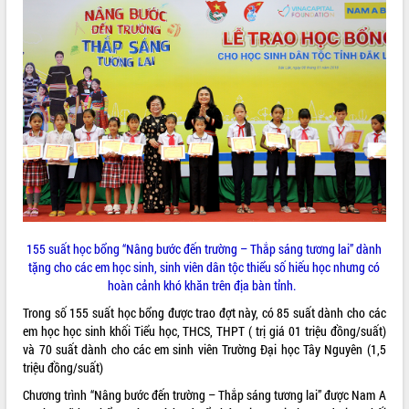
sầu riêng tại Đắk Lắk
Trình diễn nghệ thuật chế biến các
món ăn từ sầu riêng
Đắk Lắk công bố Quy hoạch và xúc
tiến đầu tư tỉnh
Ngành cá ngừ Đắk Lắk chủ động thích
ứng để giữ vững thị trường xuất khẩu
Diễn đàn Kinh tế tư nhân Việt Nam đột
phá cơ chế - Hợp tác công tư
Đề án 06 tạo bước ngoặt đột phá trong
cải cách hành chính tỉnh Đắk Lắk
Kết nối tour, đẩy mạnh chuyển đổi số
155 suất học bổng “Nâng bước đến trường – Thắp sáng tương lai” dành
để phát triển du lịch Đắk Lắk
tặng cho các em học sinh, sinh viên dân tộc thiểu số hiếu học nhưng có
Khởi động Dự án Đầu tư xây dựng hạ
hoàn cảnh khó khăn trên địa bàn tỉnh.
tầng kỹ thuật Cụm công nghiệp Tân
Tiến
Trong số 155 suất học bổng được trao đợt này, có 85 suất dành cho các
em học học sinh khối Tiểu học, THCS, THPT ( trị giá 01 triệu đồng/suất)
Gặp mặt các cơ quan báo chí nhân Kỷ
và 70 suất dành cho các em sinh viên Trường Đại học Tây Nguyên (1,5
niệm 101 năm Ngày Báo chí Cách
triệu đồng/suất)
mạng Việt Nam
Đắk Lắk sơ kết 4 năm triển khai thực
Chương trình “Nâng bước đến trường – Thắp sáng tương lai” được Nam A