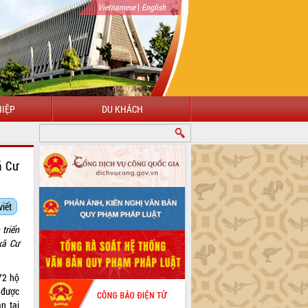
|
Vietnamese
English
IỆP
DU KHÁCH
ã Cư
viết
triển
xã Cư
72 hộ
 được
n tại