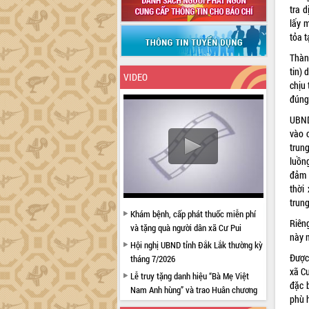
tra 
lấy 
tỏa t
Thàn
tin) 
VIDEO
chịu
đúng 
UBND
vào 
trun
luồn
đảm 
thời 
trun
Khám bệnh, cấp phát thuốc miễn phí
Riên
và tặng quà người dân xã Cư Pui
này m
Hội nghị UBND tỉnh Đắk Lắk thường kỳ
Được
tháng 7/2026
xã C
Lễ truy tặng danh hiệu “Bà Mẹ Việt
đặc 
Nam Anh hùng” và trao Huân chương
phù 
Lao động