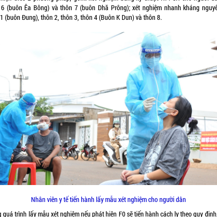
 6 (buôn Êa Bông) và thôn 7 (buôn Dhă Prông); xét nghiệm nhanh kháng nguyê
1 (buôn Đung), thôn 2, thôn 3, thôn 4 (Buôn K Dun) và thôn 8.
Nhân viên y tế tiến hành lấy mẫu xét nghiệm cho người dân
 quá trình lấy mẫu xét nghiệm nếu phát hiện F0 sẽ tiến hành cách ly theo quy định