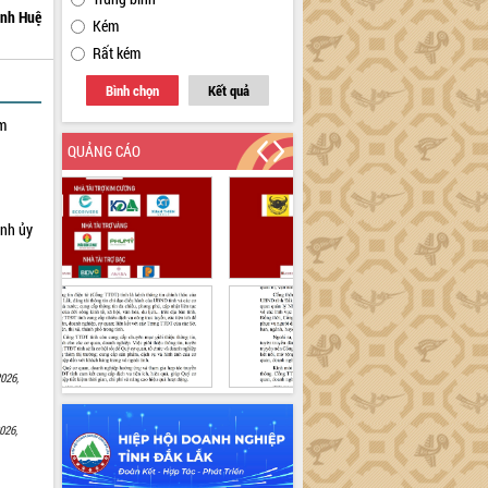
nh Huệ
Kém
Rất kém
Bình chọn
Kết quả
ạm
QUẢNG CÁO
ỉnh ủy
026,
026,