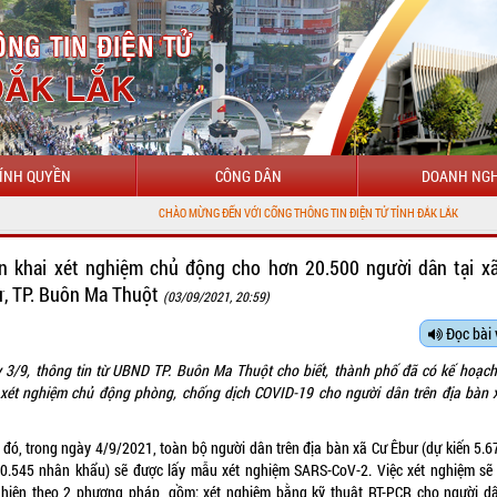
ÍNH QUYỀN
CÔNG DÂN
DOANH NGH
CHÀO MỪNG ĐẾN VỚI CỔNG THÔNG TIN ĐIỆN TỬ TỈNH ĐẮK LẮK
ển khai xét nghiệm chủ động cho hơn 20.500 người dân tại x
r, TP. Buôn Ma Thuột
(03/09/2021, 20:59)
Đọc bài 
 3/9, thông tin từ UBND TP. Buôn Ma Thuột cho biết, thành phố đã có kế hoạch 
 xét nghiệm chủ động phòng, chống dịch COVID-19 cho người dân trên địa bàn 
 đó, trong ngày 4/9/2021, toàn bộ người dân trên địa bàn xã Cư Êbur (dự kiến 5.6
20.545 nhân khẩu) sẽ được lấy mẫu xét nghiệm SARS-CoV-2. Việc xét nghiệm sẽ
 hiện theo 2 phương pháp, gồm: xét nghiệm bằng kỹ thuật RT-PCR cho người dâ