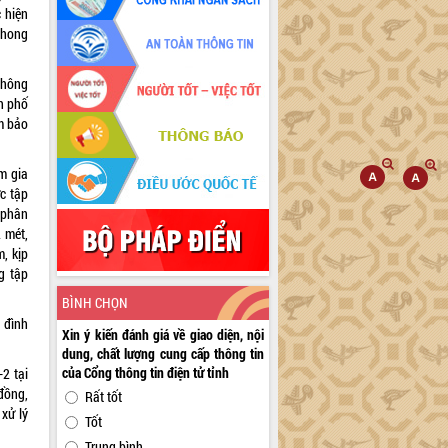
 hiện
phong
thông
nh phố
m bảo
m gia
c tập
 phân
 mét,
, kịp
ng tập
BÌNH CHỌN
 đình
Xin ý kiến đánh giá về giao diện, nội
dung, chất lượng cung cấp thông tin
của Cổng thông tin điện tử tỉnh
2 tại
đồng,
Rất tốt
xử lý
Tốt
Trung bình