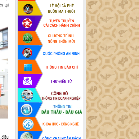
n tại
, điều