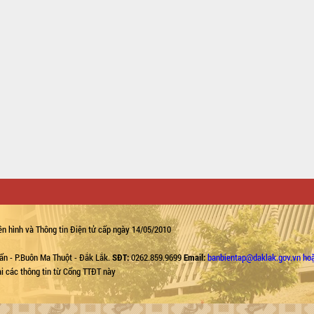
n hình và Thông tin Điện tử cấp ngày 14/05/2010
ẩn - P.Buôn Ma Thuột - Đắk Lắk.
SĐT:
0262.859.9699
Email:
banbientap@daklak.gov.vn ho
lại các thông tin từ Cổng TTĐT này