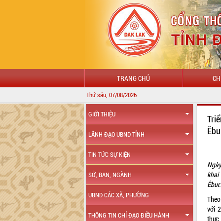
TRANG CHỦ
CH
Thứ sáu, 07/08/2026
GIỚI THIỆU
Tri
Êbu
LÃNH ĐẠO UBND TỈNH
TIN TỨC SỰ KIỆN
Ngày
khai
SỞ, BAN, NGÀNH
Êbur.
UBND CÁC XÃ, PHƯỜNG
Theo
với 
THÔNG TIN CHỈ ĐẠO ĐIỀU HÀNH
thực