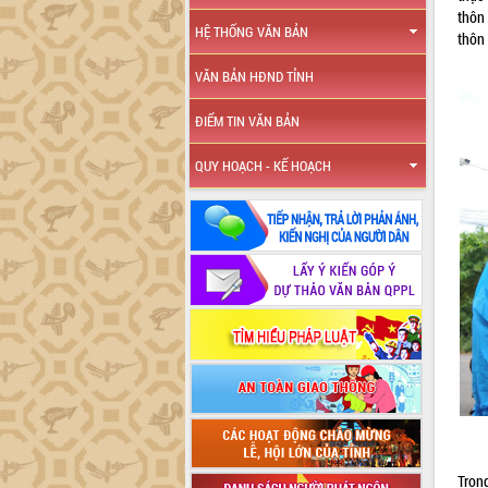
thôn
HỆ THỐNG VĂN BẢN
thôn 
VĂN BẢN HĐND TỈNH
ĐIỂM TIN VĂN BẢN
QUY HOẠCH - KẾ HOẠCH
Trong