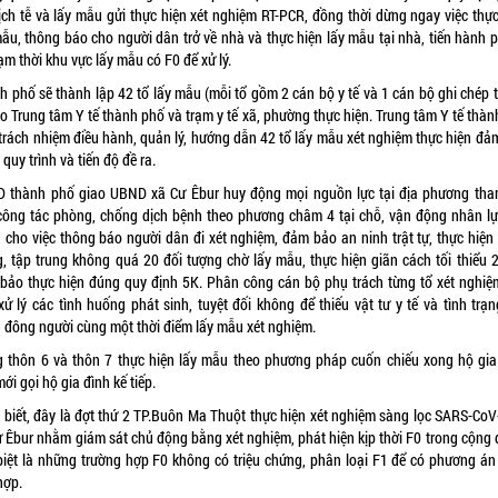
dịch tễ và lấy mẫu gửi thực hiện xét nghiệm RT-PCR, đồng thời dừng ngay việc thực
mẫu, thông báo cho người dân trở về nhà và thực hiện lấy mẫu tại nhà, tiến hành 
ạm thời khu vực lấy mẫu có F0 để xử lý.
h phố sẽ thành lập 42 tổ lấy mẫu (mỗi tổ gồm 2 cán bộ y tế và 1 cán bộ ghi chép 
do Trung tâm Y tế thành phố và trạm y tế xã, phường thực hiện. Trung tâm Y tế thà
 trách nhiệm điều hành, quản lý, hướng dẫn 42 tổ lấy mẫu xét nghiệm thực hiện đả
quy trình và tiến độ đề ra.
 thành phố giao UBND xã Cư Êbur huy động mọi nguồn lực tại địa phương tha
công tác phòng, chống dịch bệnh theo phương châm 4 tại chỗ, vận động nhân lự
g cho việc thông báo người dân đi xét nghiệm, đảm bảo an ninh trật tự, thực hiện
g, tập trung không quá 20 đối tượng chờ lấy mẫu, thực hiện giãn cách tối thiểu 2
bảo thực hiện đúng quy định 5K. Phân công cán bộ phụ trách từng tổ xét nghiệm
xử lý các tình huống phát sinh, tuyệt đối không để thiếu vật tư y tế và tình trạ
g đông người cùng một thời điểm lấy mẫu xét nghiệm.
g thôn 6 và thôn 7 thực hiện lấy mẫu theo phương pháp cuốn chiếu xong hộ gia
ới gọi hộ gia đình kế tiếp.
 biết, đây là đợt thứ 2 TP.Buôn Ma Thuột thực hiện xét nghiệm sàng lọc SARS-CoV-
ư Êbur nhằm giám sát chủ động bằng xét nghiệm, phát hiện kịp thời F0 trong cộng 
biệt là những trường hợp F0 không có triệu chứng, phân loại F1 để có phương án 
hợp.