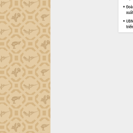
trường Nguyễn Hoàng Hiệp khảo sát
Đoàn
vùng trồng và doanh nghiệp đóng gói
xuấ
sầu riêng tại Đắk Lắk
Trình diễn nghệ thuật chế biến các
UBND
triể
món ăn từ sầu riêng
Đắk Lắk công bố Quy hoạch và xúc
tiến đầu tư tỉnh
Ngành cá ngừ Đắk Lắk chủ động thích
ứng để giữ vững thị trường xuất khẩu
Diễn đàn Kinh tế tư nhân Việt Nam đột
phá cơ chế - Hợp tác công tư
Đề án 06 tạo bước ngoặt đột phá trong
cải cách hành chính tỉnh Đắk Lắk
Kết nối tour, đẩy mạnh chuyển đổi số
để phát triển du lịch Đắk Lắk
Khởi động Dự án Đầu tư xây dựng hạ
tầng kỹ thuật Cụm công nghiệp Tân
Tiến
Gặp mặt các cơ quan báo chí nhân Kỷ
niệm 101 năm Ngày Báo chí Cách
mạng Việt Nam