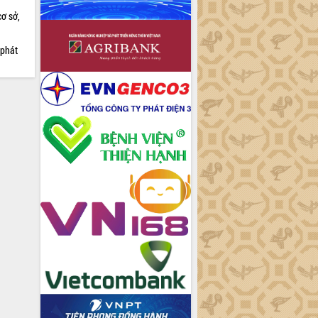
cơ sở,
 phát