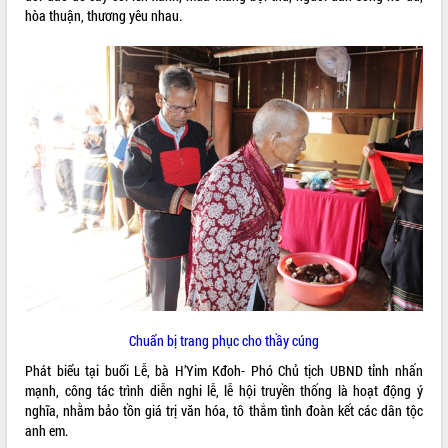
hòa thuận, thương yêu nhau.
VIDEO
Bí thư Tỉnh ủy Lương Nguyễn Minh
Triết thăm, tặng quà người có công với
cách mạng
Rà soát, hoàn thiện hệ thống thiết chế
văn hóa, thể thao đáp ứng yêu cầu
phát triển mới
Chuẩn bị trang phục cho thầy cúng
Thường trực HĐND tỉnh Đắk Lắk gặp
Phát biểu tại buổi Lễ, bà H’Yim Kđoh- Phó Chủ tịch UBND tỉnh nhấn
mặt Đoàn chuyên gia y tế TP. Hồ Chí
ALBUM ẢNH
mạnh, công tác trình diễn nghi lễ, lễ hội truyền thống là hoạt động ý
Minh
nghĩa, nhằm bảo tồn giá trị văn hóa, tô thắm tình đoàn kết các dân tộc
Lễ truy điệu và an táng hài cốt liệt sĩ
anh em.
tại Nghĩa trang Liệt sĩ xã Sơn Hòa