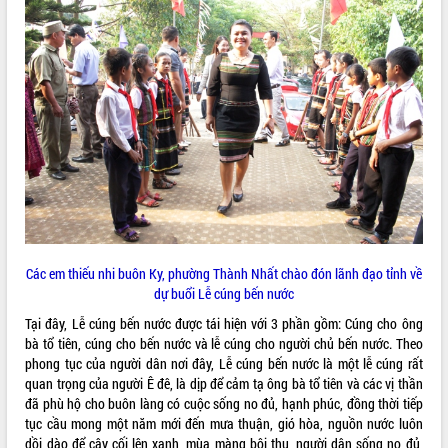
ĐIỂM TIN VĂN BẢN
QUY HOẠCH - KẾ HOẠCH
Các em thiếu nhi buôn Ky, phường Thành Nhất chào đón lãnh đạo tỉnh về
dự buổi Lễ cúng bến nước
Tại đây, Lễ cúng bến nước được tái hiện với 3 phần gồm: Cúng cho ông
bà tổ tiên, cúng cho bến nước và lễ cúng cho người chủ bến nước. Theo
phong tục của người dân nơi đây, Lễ cúng bến nước là một lễ cúng rất
quan trọng của người Ê đê, là dịp để cảm tạ ông bà tổ tiên và các vị thần
đã phù hộ cho buôn làng có cuộc sống no đủ, hạnh phúc, đồng thời tiếp
tục cầu mong một năm mới đến mưa thuận, gió hòa, nguồn nước luôn
dồi dào để cây cối lên xanh, mùa màng bội thu, người dân sống no đủ,