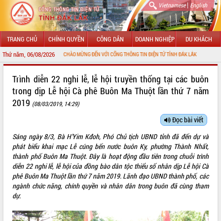
|
Vietnamese
English
TRANG CHỦ
CHÍNH QUYỀN
CÔNG DÂN
DOANH NGHIỆP
DU KHÁCH
Thứ năm, 06/08/2026
CHÀO MỪNG ĐẾN VỚI CỔNG THÔNG TIN ĐIỆN TỬ TỈNH ĐẮK LẮK
GIỚI THIỆU
Trình diễn 22 nghi lễ, lễ hội truyền thống tại các buôn
trong dịp Lễ hội Cà phê Buôn Ma Thuột lần thứ 7 năm
LÃNH ĐẠO UBND TỈNH
2019
(08/03/2019, 14:29)
TIN TỨC SỰ KIỆN
Đọc bài viết
SỞ, BAN, NGÀNH
Sáng ngày 8/3, Bà H’Yim Kđoh, Phó Chủ tịch UBND tỉnh đã đến dự và
phát biểu khai mạc Lễ cúng bến nước buôn Ky, phường Thành Nhất,
UBND CÁC XÃ, PHƯỜNG
thành phố Buôn Ma Thuột. Đây là hoạt động đầu tiên trong chuỗi trình
diễn 22 nghi lễ, lễ hội của đồng bào dân tộc thiểu số nhân dịp Lễ hội Cà
THÔNG TIN CHỈ ĐẠO ĐIỀU HÀNH
phê Buôn Ma Thuột lần thứ 7 năm 2019. Lãnh đạo UBND thành phố, các
ngành chức năng, chính quyền và nhân dân trong buôn đã cùng tham
HỆ THỐNG VĂN BẢN
dự.
VĂN BẢN HĐND TỈNH