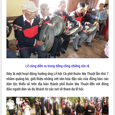
truyền số liệu chuyên dùng phục vụ cơ
quan Đảng, Nhà nước
Lễ phát động chuỗi hoạt động chung
tay làm sạch môi trường
Xã Ea Kar bước chuyển mình trong
công tác cải cách hành chính mô hình
mới
UBND tỉnh họp báo định kỳ tháng 4
năm 2026
Hội thảo khoa học “Giải pháp thúc đẩy
phát triển nền kinh tế xanh tại tỉnh
Đắk Lắk”
Lễ cúng diễn ra trong tiếng cồng chiêng rộn rã
Tăng cường giám sát, đôn đốc thực
Đây là một hoạt động hưởng ứng Lễ hội Cà phê Buôn Ma Thuột lần thứ 7
hiện nhiệm vụ quản lý tài sản công
nhằm quảng bá, giới thiệu những nét văn hóa đặc sắc của đồng bào các
hàng tuần
dân tộc thiểu số trên địa bàn thành phố Buôn Ma Thuột đến với đông
Tháo gỡ những vướng mắc, đẩy mạnh
đảo người dân và du khách từ các nơi về tham dự lễ hội.
công tác cải cách thủ tục hành chính
tại Trung tâm Phục vụ hành chính
công tỉnh
Đắk Lắk: Tôn vinh 46 giải pháp tại Hội
thi Sáng tạo Kỹ thuật 2024 - 2025