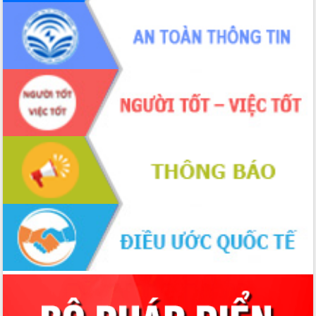
Đắk Lắk
Sôi nổi Hội đua ngựa truyền thống Gò
Thì Thùng mừng Xuân Bính Ngọ 2026
Lãnh đạo tỉnh dâng hương tưởng niệm
tại Đập Đồng Cam đầu Xuân Bính Ngọ
Ngành nông nghiệp phấn đấu tăng
trưởng đạt 5,86% trong năm 2026
UBND tỉnh Đắk Lắk triển khai công tác
quốc phòng, quân sự địa phương năm
2026
Đắk Lắk tập trung toàn lực khắc phục
tồn tại IUU, sẵn sàng làm việc với
Đoàn thanh tra EC
Chủ tịch UBND tỉnh Tạ Anh Tuấn thăm,
chúc mừng các bệnh viện nhân Ngày
Thầy thuốc Việt Nam
Rộn ràng lễ hội truyền thống Sông
nước Đà Nông lần thứ I năm 2026
Kỳ họp Chuyên đề lần thứ Năm, HĐND
tỉnh Đắk Lắk thông qua các nghị quyết