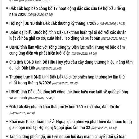
giải phóng mặt bằng Tuyến đường bộ
ven biển
Đắk Lắk họp báo công bố 17 hoạt động đặc sắc của Lễ hội Sầu riêng
năm 2026
Đắk Lắk nỗ lực thúc đẩy tăng trưởng
(05/08/2026, 17:30)
kinh tế từ 10% trở lên trong Quý
Hội nghị UBND tỉnh Đắk Lắk thường kỳ tháng 7/2026
(05/08/2026, 17:18)
II/2026
Đoàn đại biểu Quốc hội tỉnh Đắk Lắk thảo luận tại tổ đối với các dự án
Đắk Lắk ký kết thỏa thuận hợp tác về
luật về hòa giải cơ sở, xuất khẩu lao động và xuất bản
(05/08/2026, 16:01)
chuyển đổi số giai đoạn 2026 – 2030
với Tập đoàn Bưu chính Viễn thông
UBND tỉnh làm việc với Tổng Công ty Điện lực miền Trung về bảo đảm
cung ứng điện và phát triển lưới điện
Việt Nam
(05/08/2026, 14:00)
Thứ trưởng Bộ Y tế làm việc với tỉnh
Chủ tịch UBND tỉnh Đỗ Hữu Huy yêu cầu xây dựng thương hiệu, nâng tầm
Đắk Lắk về phát triển nhân lực y tế
du lịch Đắk Lắk
(04/08/2026, 21:00)
cho trạm y tế cấp xã
Thường trực HĐND tỉnh Đắk Lắk tổ chức phiên họp thường kỳ lần thứ
Du lịch Đắk Lắk nâng tầm trải nghiệm
nhất trong tháng 8/2026
(04/08/2026, 18:22)
du khách thông qua Hệ thống cơ sở dữ
UBND tỉnh Đắk Lắk tổng kết công tác thực hiện các luật về quốc phòng
liệu và Bản đồ số
và an ninh
(04/08/2026, 17:46)
Tập huấn ứng dụng trí tuệ nhân tạo (AI)
Đắk Lắk đẩy nhanh khai thác, xử lý hơn 760 cơ sở nhà, đất dôi dư
trong thương mại điện tử năm 2026
(04/08/2026, 16:00)
Đoàn đại biểu Quốc hội tỉnh Đắk Lắk
trao đổi thông tin trước Kỳ họp thứ
Khai mạc Phiên toàn thể về Ngoại giao phục vụ phát triển đất nước trong
giai đoạn mới tại Hội nghị Ngoại giao lần thứ 33
nhất, Quốc hội khóa XVI
(04/08/2026, 14:44)
Quyết liệt cải cách hành chính, khơi
Tăng cường phối hợp, ưu tiên nguồn lực đẩy mạnh chuyển đổi số toàn