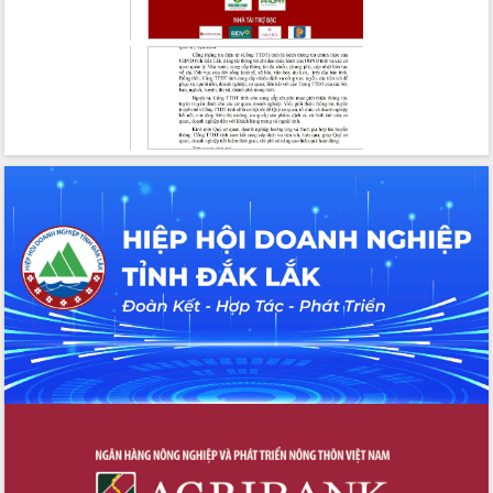
toàn bộ nhà ở cho hộ dân đúng tiến độ
đề ra
UBND tỉnh Đắk Lắk tổng kết công tác
quốc phòng, quân sự địa phương năm
2025
Tập trung triển khai quyết liệt, đồng bộ
các giải pháp nhằm thực hiện hiệu quả
các nhiệm vụ đề ra năm 2025
Phát huy vai trò của người có uy tín
trong phòng chống tảo hôn và hôn
nhân cận huyết thống
Nông sản Tây Nguyên thu hút doanh
nghiệp nước ngoài
Đắk Lắk định vị thương hiệu du lịch
“Biển – Rừng – Cà phê” trong không
gian phát triển mới
Hội nghị chia sẻ kinh nghiệm, chuyển
giao kỹ thuật y tế, định hướng phát
triển chuyên sâu đến 2030
Chuyển đổi số mở ra không gian phát
triển trong lĩnh vực văn hóa, du lịch