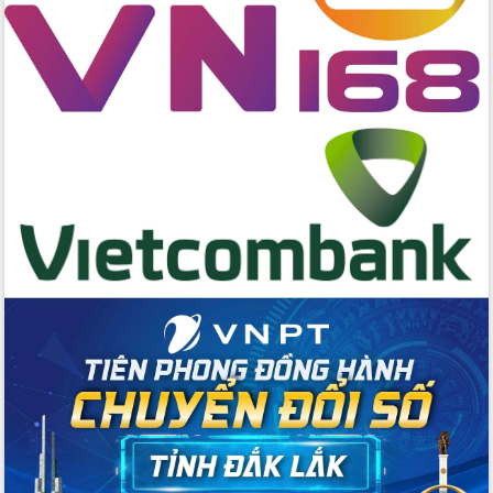
phòng, chống bão số 13 tại các địa
bàn xung yếu
Tập trung đẩy nhanh giải ngân nguồn
vốn các chương trình mục tiêu quốc
gia
Xã Ea H'leo giữ vững và nâng cao chất
lượng các tiêu chí nông thôn mới
Công bố quyết định của Ban Thường
vụ Tỉnh ủy về công tác cán bộ
Nâng cao trách nhiệm người đứng
đầu, phát huy tinh thần chủ động,
sáng tạo để đảm bảo tiến độ giải ngân
vốn đầu tư công năm 2025
Sở Công Thương đột phá số hóa 100%
thủ tục trực tuyến lấy sự hài lòng của
doanh nghiệp làm thước đo phục vụ
Đảm bảo công tác bầu cử triển khai
đúng tiến độ, quy trình theo luật định
Ban Tuyên giáo và Dân vận Trung ương
tập huấn công tác khoa giáo năm 2025
Đắk Lắk hưởng ứng Ngày Pháp luật