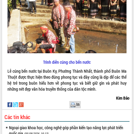
Đắk Lắk rà soát, điều chỉnh Đề án 190
về phát triển nuôi trồng thủy sản
Phó Chủ tịch UBND tỉnh Đắk Lắk
Trương Công Thái kiểm tra thực địa
Dự án cao tốc Khánh Hòa - Buôn Ma
Thuột
Định vị cà phê Việt Nam như một “di
sản sống” trong dòng chảy toàn cầu
Xây dựng nông thôn mới: Nâng cao đời
Trình diễn cúng cho bến nước
sống người dân từ những mô hình thiết
thực
Lễ cúng bến nước tại Buôn Ky, Phường Thành Nhất, thành phố Buôn Ma
Quyết liệt tháo gỡ vướng mắc, đẩy
Thuột được thực hiện theo đúng phong tục và đây cũng là dịp để các thế
nhanh tiến độ các dự án trọng điểm
hệ trẻ trong buôn hiểu hơn về phong tục và biết giữ gìn và phát huy
trong Khu kinh tế Nam Phú Yên
những nét đẹp văn hóa truyền thống của dân tộc mình.
Hòn Yến phát triển du lịch gắn với bảo
Kim Bảo
tồn biển
In
Lấy ý kiến điều chỉnh Quy hoạch tỉnh
Đắk Lắk thời kỳ 2021-2030, tầm nhìn
Các tin khác
đến năm 2050
Ngoại giao khoa học, công nghệ góp phần kiến tạo năng lực phát triển
Phát động chiến dịch 30 ngày đêm
quốc gia
(05/08/2026, 18:13)