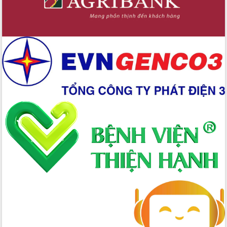
Công bố quyết định của Ban Thường
vụ Tỉnh ủy về công tác cán bộ.
Thủ tướng Phạm Minh Chính: Khẩn
trương tái thiết cuộc sống người dân
sau thiên tai
Tập trung nâng cao chất lượng, tổ
chức sản xuất sầu riêng theo hướng
bền vững
Đẩy nhanh công tác khắc phục, ổn
định đời sống Nhân dân sau bão số 13
Bí thư Tỉnh ủy Lương Nguyễn Minh
Triết dự Ngày hội đại đoàn kết tại
Buôn Đăk Tuôr, xã Cư Pui
Khởi công xây dựng Trường Phổ thông
nội trú liên cấp tiểu học và THCS xã Ia
Rvê
Phó Thủ tướng Chính phủ Mai Văn
Chính chia sẻ, động viên người dân
chịu ảnh hưởng nặng từ bão số 13
Chủ tịch UBND tỉnh kiểm tra công tác