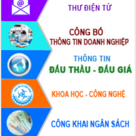
Bệnh án điện tử thúc đẩy chuyển đổi
số y tế tại Đắk Lắk
Chuyển đổi số thư viện: Mở rộng
không gian tri thức trong thời đại số
Đánh giá, rút kinh nghiệm công tác tổ
chức diễn tập trước ngày bầu cử
Chương trình “Gặp gỡ hữu nghị –
Friendship Meeting New Year 2026”
Bầu cử Quốc hội và HĐND: Cử tri Đắk
Lắk gửi gắm niềm tin, kỳ vọng vào lá
phiếu
Đắk Lắk sẵn sàng các điều kiện cho
Ngày hội bầu cử đại biểu Quốc hội
khóa XVI và HĐND các cấp nhiệm kỳ
2026-2031
Đảm bảo cuộc bầu cử đại biểu Quốc
hội và đại biểu HĐND các cấp diễn ra
an toàn, hiệu quả, đúng quy định
Thủ tướng Chính phủ Phạm Minh Chính
kiểm tra, chỉ đạo hoàn thành các dự
án cao tốc và thăm khu tái định cư tại