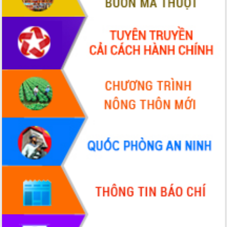
Lắk
Đắk Lắk nâng cao hiệu quả công tác
Đảng từ Sổ tay đảng viên điện tử
Đắk Lắk đẩy mạnh nuôi biển công
nghệ, hướng tới phát triển thủy sản
bền vững
Tập huấn nâng cao năng lực triển khai
chuyển đổi số cho cán bộ, công chức
cấp xã
Đắk Lắk phát động hưởng ứng Ngày
Quyền của người tiêu dùng Việt Nam
2026
Đẩy mạnh cải cách hành chính, quyết
tâm đạt được mục tiêu tăng trưởng
hai con số trong năm 2026
Tổ chức trang trọng Lễ hội Đền thờ
Lương Văn Chánh năm 2026
Phó Bí thư Tỉnh ủy Đắk Lắk Đỗ Hữu
Huy giữ chức Bí thư Đảng ủy Ủy Ban
Nhân dân tỉnh