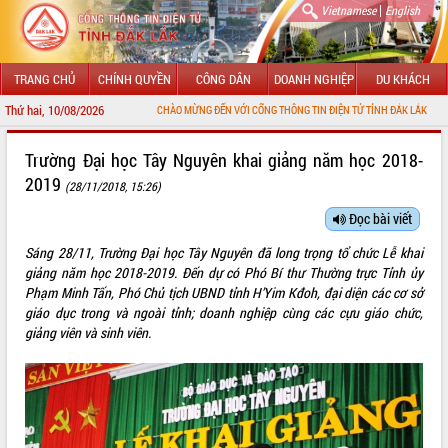
|
Vietnamese
English
TRANG CHỦ
CHÍNH QUYỀN
CÔNG DÂN
DOANH NGHIỆP
DU KHÁCH
Thứ hai, 10/08/2026
CHÀO MỪNG ĐẾN VỚI CỔNG THÔNG TIN ĐIỆN TỬ TỈNH ĐẮK LẮK
GIỚI THIỆU
Trường Đại học Tây Nguyên khai giảng năm học 2018-
2019
(28/11/2018, 15:26)
LÃNH ĐẠO UBND TỈNH
Đọc bài viết
TIN TỨC SỰ KIỆN
Sáng 28/11, Trường Đại học Tây Nguyên đã long trọng tổ chức Lễ khai
SỞ, BAN, NGÀNH
giảng năm học 2018-2019. Đến dự có Phó Bí thư Thường trực Tỉnh ủy
Phạm Minh Tấn, Phó Chủ tịch UBND tỉnh H’Yim Kđoh, đại diện các cơ sở
UBND CÁC XÃ, PHƯỜNG
giáo dục trong và ngoài tỉnh; doanh nghiệp cùng các cựu giáo chức,
giảng viên và sinh viên.
THÔNG TIN CHỈ ĐẠO ĐIỀU HÀNH
HỆ THỐNG VĂN BẢN
VĂN BẢN HĐND TỈNH