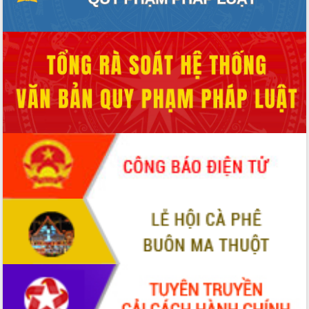
du khách thông qua Hệ thống cơ sở dữ
liệu và Bản đồ số
Tập huấn ứng dụng trí tuệ nhân tạo (AI)
trong thương mại điện tử năm 2026
Đoàn đại biểu Quốc hội tỉnh Đắk Lắk
trao đổi thông tin trước Kỳ họp thứ
nhất, Quốc hội khóa XVI
Quyết liệt cải cách hành chính, khơi
thông nguồn lực phát triển
Nâng cao hiệu lực, hiệu quả HĐND
tỉnh thông qua hiện đại hóa hành chính
Xã Ea Phê gắn cải cách hành chính với
chuyển đổi số
Phó Chủ tịch Thường trực UBND tỉnh
Hồ Thị Nguyên Thảo làm việc tại Trung
tâm Phục vụ hành chính công xã Ea
Phê
Xây dựng nền hành chính số đồng
hành cùng nông dân dân, doanh nghiệp
Giai đoạn 2026-2030, Đắk Lắk phấn