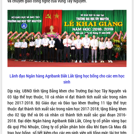
và chuyển giao công nghệ của vùng Tây Nguyên.
HĐND tỉnh thông qua điều chỉnh Quy
hoạch tỉnh thời kỳ 2021-2030
Hội thảo góp ý hồ sơ điều chỉnh quy
hoạch tỉnh Đắk Lắk thời kỳ 2021-2030,
tầm nhìn đến năm 2050
Nâng cao hiệu quả hoạt động của các
doanh nghiệp nhà nước
Hội nghị triển khai kết nối mạng
truyền số liệu chuyên dùng phục vụ cơ
quan Đảng, Nhà nước
Lễ phát động chuỗi hoạt động chung
tay làm sạch môi trường
Lãnh đạo Ngân hàng Agribank Đắk Lắk tặng học bổng cho các em học
Xã Ea Kar bước chuyển mình trong
sinh
công tác cải cách hành chính mô hình
Dịp này, UBND tỉnh tặng Bằng khen cho Trường Đại học Tây Nguyên và
mới
03 tập thể trực thuộc, 10 cá nhân vì đạt thành tích xuất sắc trong năm
UBND tỉnh họp báo định kỳ tháng 4
học 2017-2018. Bộ Giáo dục và Đào tạo khen thưởng 11 tập thể trực
năm 2026
thuộc đạt thành tích xuất sắc trong năm học 2017-2018; tặng Bằng khen
Hội thảo khoa học “Giải pháp thúc đẩy
cho 02 tập thể và 06 cá nhân có thành tích xuất sắc giai đoạn 2016-
phát triển nền kinh tế xanh tại tỉnh
2018. Đại diện Ngân hàng Agribank Đắk Lắk, Công ty cổ phần vàng bạc
Đắk Lắk”
đá quý Phú Nhuận, Công ty cổ phần phân bón dầu khí Đạm Cà Mau đã
trao học bổng, sổ tiết kiệm cho các em sinh viên với tổng mức tài trợ trên
Tăng cường giám sát, đôn đốc thực