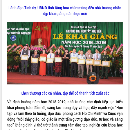
ứng để giữ vững thị trường xuất khẩu
Lãnh đạo Tỉnh ủy, UBND tỉnh tặng hoa chúc mừng đến nhà trường nhân
Diễn đàn Kinh tế tư nhân Việt Nam đột
dịp khai giảng năm học mới
phá cơ chế - Hợp tác công tư
Đề án 06 tạo bước ngoặt đột phá trong
cải cách hành chính tỉnh Đắk Lắk
Kết nối tour, đẩy mạnh chuyển đổi số
để phát triển du lịch Đắk Lắk
Khởi động Dự án Đầu tư xây dựng hạ
tầng kỹ thuật Cụm công nghiệp Tân
Tiến
Gặp mặt các cơ quan báo chí nhân Kỷ
niệm 101 năm Ngày Báo chí Cách
mạng Việt Nam
Đắk Lắk sơ kết 4 năm triển khai thực
hiện Đề án 06 của Chính phủ
Khen thưởng các cá nhân, tập thể có thành tích xuất sắc
Họp báo thông tin về Hội nghị Công bố
Về định hướng năm học 2018-2019, nhà trường xác định tiếp tục triển
Quy hoạch và Xúc tiến đầu tư tỉnh Đắk
khai phong trào đổi mới, sáng tạo trong dạy và học; đẩy mạnh việc “Học
Lắk
tập và làm theo tư tưởng, đạo đức, phong cách Hồ Chí Minh” và Cuộc vận
Khơi thông điểm nghẽn, đẩy nhanh
động “Mỗi thầy giáo, cô giáo là một tấm gương đạo đức, tự học và sáng
giải ngân vốn khắc phục thiên tai
tạo” khẳng định vị thế trở thành trung tâm đào tạo, nghiên cứu khoa học