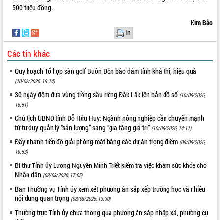
500 triệu đồng.
hiện nhiệm vụ quản lý tài sản công
hàng tuần
Kim Bảo
Tháo gỡ những vướng mắc, đẩy mạnh
In
công tác cải cách thủ tục hành chính
tại Trung tâm Phục vụ hành chính
Các tin khác
công tỉnh
Quy hoạch Tổ hợp sân golf Buôn Đôn bảo đảm tính khả thi, hiệu quả
Đắk Lắk: Tôn vinh 46 giải pháp tại Hội
(10/08/2026, 18:14)
thi Sáng tạo Kỹ thuật 2024 - 2025
30 ngày đêm đưa vùng trồng sầu riêng Đắk Lắk lên bản đồ số
Đắk Lắk rà soát, điều chỉnh Đề án 190
(10/08/2026,
về phát triển nuôi trồng thủy sản
16:51)
Phó Chủ tịch UBND tỉnh Đắk Lắk
Chủ tịch UBND tỉnh Đỗ Hữu Huy: Ngành nông nghiệp cần chuyển mạnh
Trương Công Thái kiểm tra thực địa
từ tư duy quản lý “sản lượng” sang “gia tăng giá trị”
(10/08/2026, 14:11)
Dự án cao tốc Khánh Hòa - Buôn Ma
Đẩy nhanh tiến độ giải phóng mặt bằng các dự án trọng điểm
(08/08/2026,
Thuột
19:53)
Định vị cà phê Việt Nam như một “di
Bí thư Tỉnh ủy Lương Nguyễn Minh Triết kiểm tra việc khám sức khỏe cho
sản sống” trong dòng chảy toàn cầu
Nhân dân
(08/08/2026, 17:05)
Xây dựng nông thôn mới: Nâng cao đời
Ban Thường vụ Tỉnh ủy xem xét phương án sắp xếp trường học và nhiều
sống người dân từ những mô hình thiết
nội dung quan trọng
(08/08/2026, 13:30)
thực
Thường trực Tỉnh ủy chưa thông qua phương án sáp nhập xã, phường cụ
Quyết liệt tháo gỡ vướng mắc, đẩy