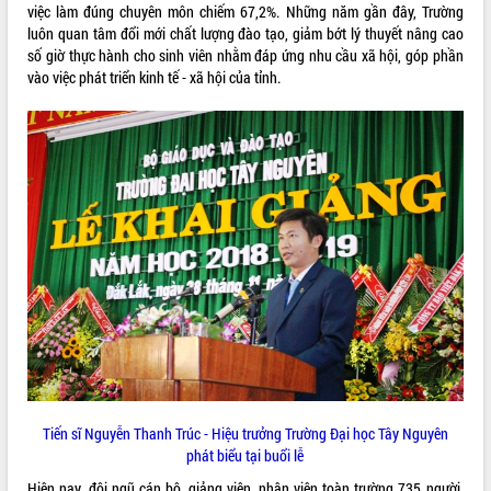
việc làm đúng chuyên môn chiếm 67,2%. Những năm gần đây, Trường
VIDEO
luôn quan tâm đổi mới chất lượng đào tạo, giảm bớt lý thuyết nâng cao
số giờ thực hành cho sinh viên nhằm đáp ứng nhu cầu xã hội, góp phần
Loading the player...
vào việc phát triển kinh tế - xã hội của tỉnh.
Trailer Lễ hội Sầu riêng Đắk Lắk năm
2026
Khám bệnh, cấp phát thuốc miễn phí
và tặng quà người dân xã Cư Pui
Hội nghị UBND tỉnh Đắk Lắk thường kỳ
tháng 7/2026
Lễ truy tặng danh hiệu “Bà Mẹ Việt
ALBUM ẢNH
Nam Anh hùng” và trao Huân chương
Lao động
UBND tỉnh Đắk Lắk triển khai nhiệm
vụ 6 tháng cuối năm 2026
Kỳ họp thứ Hai, Hội đồng nhân dân
tỉnh khóa XI quyết nghị nhiều nội dung
quan trọng
Tiến sĩ Nguyễn Thanh Trúc - Hiệu trưởng Trường Đại học Tây Nguyên
Bí thư Tỉnh ủy Lương Nguyễn Minh
phát biểu tại buổi lễ
Triết thăm, tặng quà người có công với
Hiện nay, đội ngũ cán bộ, giảng viên, nhân viên toàn trường 735 người,
cách mạng
LIÊN KẾT WEB