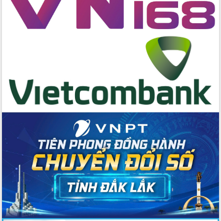
Buôn Đăk Tuôr, xã Cư Pui
Khởi công xây dựng Trường Phổ thông
nội trú liên cấp tiểu học và THCS xã Ia
Rvê
Phó Thủ tướng Chính phủ Mai Văn
Chính chia sẻ, động viên người dân
chịu ảnh hưởng nặng từ bão số 13
Chủ tịch UBND tỉnh kiểm tra công tác
phòng, chống bão số 13 tại các địa
bàn xung yếu
Tập trung đẩy nhanh giải ngân nguồn
vốn các chương trình mục tiêu quốc
gia
Xã Ea H'leo giữ vững và nâng cao chất
lượng các tiêu chí nông thôn mới
Công bố quyết định của Ban Thường
vụ Tỉnh ủy về công tác cán bộ
Nâng cao trách nhiệm người đứng
đầu, phát huy tinh thần chủ động,
sáng tạo để đảm bảo tiến độ giải ngân
vốn đầu tư công năm 2025