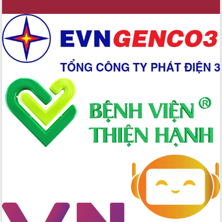
Đắk Lắk định vị thương hiệu du lịch
“Biển – Rừng – Cà phê” trong không
gian phát triển mới
Hội nghị chia sẻ kinh nghiệm, chuyển
giao kỹ thuật y tế, định hướng phát
triển chuyên sâu đến 2030
Chuyển đổi số mở ra không gian phát
triển trong lĩnh vực văn hóa, du lịch
Công bố quyết định của Ban Thường
vụ Tỉnh ủy về công tác cán bộ.
Thủ tướng Phạm Minh Chính: Khẩn
trương tái thiết cuộc sống người dân
sau thiên tai
Tập trung nâng cao chất lượng, tổ
chức sản xuất sầu riêng theo hướng
bền vững
Đẩy nhanh công tác khắc phục, ổn
định đời sống Nhân dân sau bão số 13
Bí thư Tỉnh ủy Lương Nguyễn Minh
Triết dự Ngày hội đại đoàn kết tại