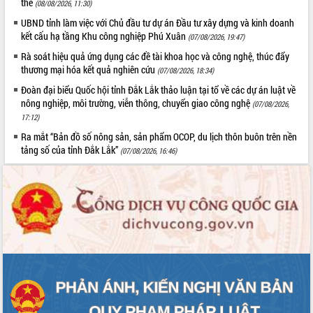
thể
nhanh tiến độ các dự án trọng điểm
(08/08/2026, 11:30)
trong Khu kinh tế Nam Phú Yên
UBND tỉnh làm việc với Chủ đầu tư dự án Đầu tư xây dựng và kinh doanh
Hòn Yến phát triển du lịch gắn với bảo
kết cấu hạ tầng Khu công nghiệp Phú Xuân
(07/08/2026, 19:47)
tồn biển
Rà soát hiệu quả ứng dụng các đề tài khoa học và công nghệ, thúc đẩy
Lấy ý kiến điều chỉnh Quy hoạch tỉnh
thương mại hóa kết quả nghiên cứu
(07/08/2026, 18:34)
Đắk Lắk thời kỳ 2021-2030, tầm nhìn
Đoàn đại biểu Quốc hội tỉnh Đắk Lắk thảo luận tại tổ về các dự án luật về
đến năm 2050
nông nghiệp, môi trường, viễn thông, chuyển giao công nghệ
(07/08/2026,
Phát động chiến dịch 30 ngày đêm
17:12)
giải phóng mặt bằng Tuyến đường bộ
Ra mắt “Bản đồ số nông sản, sản phẩm OCOP, du lịch thôn buôn trên nền
ven biển
tảng số của tỉnh Đắk Lắk”
(07/08/2026, 16:46)
Đắk Lắk nỗ lực thúc đẩy tăng trưởng
kinh tế từ 10% trở lên trong Quý
II/2026
Đắk Lắk ký kết thỏa thuận hợp tác về
chuyển đổi số giai đoạn 2026 – 2030
với Tập đoàn Bưu chính Viễn thông
Việt Nam
Thứ trưởng Bộ Y tế làm việc với tỉnh
Đắk Lắk về phát triển nhân lực y tế
cho trạm y tế cấp xã
Du lịch Đắk Lắk nâng tầm trải nghiệm