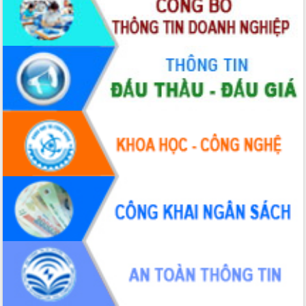
Đẩy mạnh cải cách hành chính, quyết
tâm đạt được mục tiêu tăng trưởng
hai con số trong năm 2026
Tổ chức trang trọng Lễ hội Đền thờ
Lương Văn Chánh năm 2026
Phó Bí thư Tỉnh ủy Đắk Lắk Đỗ Hữu
Huy giữ chức Bí thư Đảng ủy Ủy Ban
Nhân dân tỉnh
Bệnh án điện tử thúc đẩy chuyển đổi
số y tế tại Đắk Lắk
Chuyển đổi số thư viện: Mở rộng
không gian tri thức trong thời đại số
Đánh giá, rút kinh nghiệm công tác tổ
chức diễn tập trước ngày bầu cử
Chương trình “Gặp gỡ hữu nghị –
Friendship Meeting New Year 2026”
Bầu cử Quốc hội và HĐND: Cử tri Đắk
Lắk gửi gắm niềm tin, kỳ vọng vào lá
phiếu
Đắk Lắk sẵn sàng các điều kiện cho