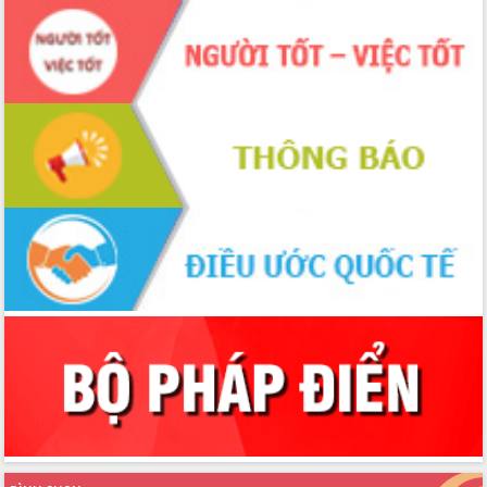
Ngày hội bầu cử đại biểu Quốc hội
khóa XVI và HĐND các cấp nhiệm kỳ
2026-2031
Đảm bảo cuộc bầu cử đại biểu Quốc
hội và đại biểu HĐND các cấp diễn ra
an toàn, hiệu quả, đúng quy định
Thủ tướng Chính phủ Phạm Minh Chính
kiểm tra, chỉ đạo hoàn thành các dự
án cao tốc và thăm khu tái định cư tại
Đắk Lắk
Sôi nổi Hội đua ngựa truyền thống Gò
Thì Thùng mừng Xuân Bính Ngọ 2026
Lãnh đạo tỉnh dâng hương tưởng niệm
tại Đập Đồng Cam đầu Xuân Bính Ngọ
Ngành nông nghiệp phấn đấu tăng
trưởng đạt 5,86% trong năm 2026
UBND tỉnh Đắk Lắk triển khai công tác
quốc phòng, quân sự địa phương năm
2026
Đắk Lắk tập trung toàn lực khắc phục
tồn tại IUU, sẵn sàng làm việc với