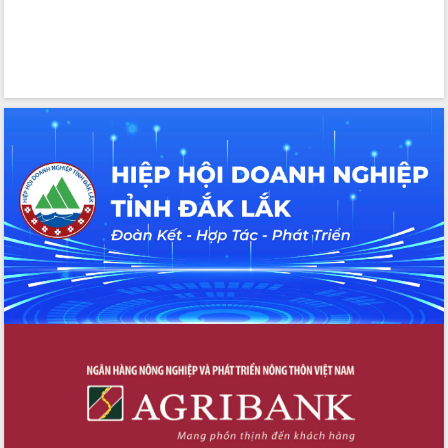
cao kết quả Chiến dịch Quang Trung
tại Đắk Lắk
Hội nghị Ban Chấp hành Đảng bộ tỉnh
Đắk Lắk lần thứ 2 (mở rộng)
Tập trung giải phóng mặt bằng, đẩy
nhanh tiến độ Tuyến đường bộ ven
biển
Gỡ khó, khởi công xây dựng, sửa chữa
toàn bộ nhà ở cho hộ dân đúng tiến độ
đề ra
UBND tỉnh Đắk Lắk tổng kết công tác
quốc phòng, quân sự địa phương năm
2025
Tập trung triển khai quyết liệt, đồng bộ
các giải pháp nhằm thực hiện hiệu quả
các nhiệm vụ đề ra năm 2025
Phát huy vai trò của người có uy tín
trong phòng chống tảo hôn và hôn
nhân cận huyết thống
Nông sản Tây Nguyên thu hút doanh
nghiệp nước ngoài