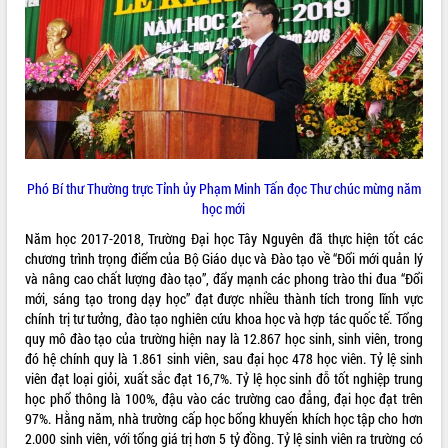
ĐIỂM TIN VĂN BẢN
QUY HOẠCH - KẾ HOẠCH
Phó Bí thư Thường trực Tỉnh ủy Phạm Minh Tấn đọc Thư chúc mừng năm
học mới
Năm học 2017-2018, Trường Đại học Tây Nguyên đã thực hiện tốt các
chương trình trọng điểm của Bộ Giáo dục và Đào tạo về “Đổi mới quản lý
và nâng cao chất lượng đào tạo”, đẩy mạnh các phong trào thi đua “Đổi
mới, sáng tạo trong dạy học” đạt được nhiều thành tích trong lĩnh vực
chính trị tư tưởng, đào tạo nghiên cứu khoa học và hợp tác quốc tế. Tổng
quy mô đào tạo của trường hiện nay là 12.867 học sinh, sinh viên, trong
đó hệ chính quy là 1.861 sinh viên, sau đại học 478 học viên. Tỷ lệ sinh
viên đạt loại giỏi, xuất sắc đạt 16,7%. Tỷ lệ học sinh đỗ tốt nghiệp trung
học phổ thông là 100%, đậu vào các trường cao đẳng, đại học đạt trên
97%. Hằng năm, nhà trường cấp học bổng khuyến khích học tập cho hơn
2.000 sinh viên, với tổng giá trị hơn 5 tỷ đồng. Tỷ lệ sinh viên ra trường có