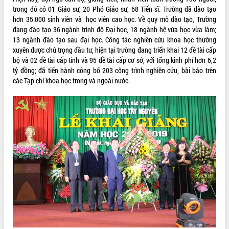
trong đó có 01 Giáo sư, 20 Phó Giáo sư, 68 Tiến sĩ. Trường đã đào tạo
Rà soát, hoàn thiện hệ thống thiết chế
hơn 35.000 sinh viên và học viên cao học. Về quy mô đào tạo, Trường
văn hóa, thể thao đáp ứng yêu cầu
đang đào tạo 36 ngành trình độ Đại học, 18 ngành hệ vừa học vừa làm;
phát triển mới
13 ngành đào tạo sau đại học. Công tác nghiên cứu khoa học thường
Thường trực HĐND tỉnh Đắk Lắk gặp
THỐNG KÊ TRUY CẬP
xuyên được chú trọng đầu tư, hiện tại trường đang triển khai 12 đề tài cấp
mặt Đoàn chuyên gia y tế TP. Hồ Chí
bộ và 02 đề tài cấp tỉnh và 95 đề tài cấp cơ sở, với tổng kinh phí hơn 6,2
Minh
Hôm nay:
2613
tỷ đồng; đã tiến hành công bố 203 công trình nghiên cứu, bài báo trên
Lễ truy điệu và an táng hài cốt liệt sĩ
Tất cả:
66149409
các Tạp chí khoa học trong và ngoài nước.
tại Nghĩa trang Liệt sĩ xã Sơn Hòa
Bàn giải pháp tháo gỡ khó khăn trong
xuất khẩu sầu riêng và triển khai quy
định EUDR
Thứ trưởng Bộ Nông nghiệp và Môi
trường Nguyễn Hoàng Hiệp khảo sát
vùng trồng và doanh nghiệp đóng gói
sầu riêng tại Đắk Lắk
Trình diễn nghệ thuật chế biến các
món ăn từ sầu riêng
Đắk Lắk công bố Quy hoạch và xúc
tiến đầu tư tỉnh
Ngành cá ngừ Đắk Lắk chủ động thích