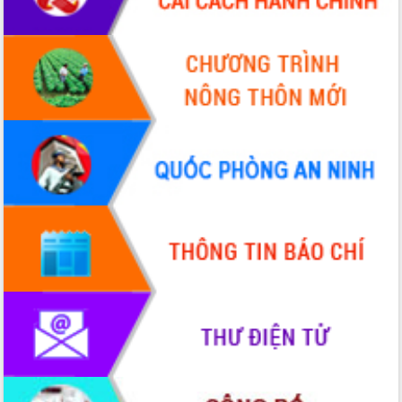
đấu có 77% xã đạt chuẩn nông thôn
mới
Chuyển đổi số 'mở đường' cho nông
nghiệp Đắk Lắk tăng trưởng bứt phá
Triển khai đồng bộ đo đạc, lập hồ sơ
địa chính, hoàn thiện cơ sở dữ liệu đất
đai
Ứng dụng sinh trắc học - Bước tiến
trong hành trình chuyển đổi số tại Đắk
Lắk
Đắk Lắk nâng cao hiệu quả công tác
Đảng từ Sổ tay đảng viên điện tử
Đắk Lắk đẩy mạnh nuôi biển công
nghệ, hướng tới phát triển thủy sản
bền vững
Tập huấn nâng cao năng lực triển khai
chuyển đổi số cho cán bộ, công chức
cấp xã
Đắk Lắk phát động hưởng ứng Ngày
Quyền của người tiêu dùng Việt Nam
2026