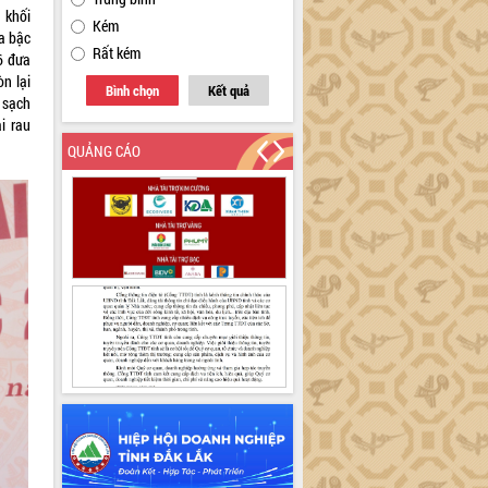
 khối
Kém
a bậc
Rất kém
6 đưa
n lại
Bình chọn
Kết quả
 sạch
i rau
QUẢNG CÁO