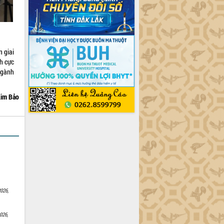
n giai
h cực
ngành
im Bảo
026,
026,