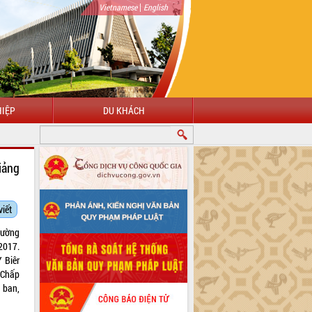
|
Vietnamese
English
IỆP
DU KHÁCH
iảng
viết
rường
2017.
 Biêr
 Chấp
 ban,