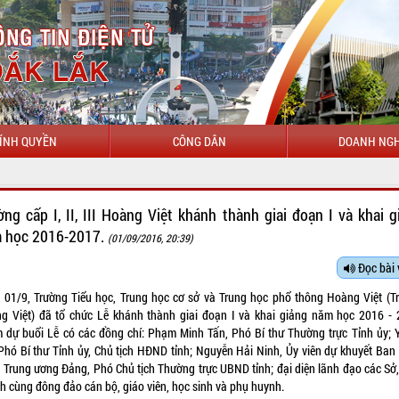
ÍNH QUYỀN
CÔNG DÂN
DOANH NGH
ờng cấp I, II, III Hoàng Việt khánh thành giai đoạn I và khai g
 học 2016-2017.
(01/09/2016, 20:39)
Đọc bài 
 01/9, Trường Tiểu học, Trung học cơ sở và Trung học phổ thông Hoàng Việt (T
g Việt) đã tổ chức Lễ khánh thành giai đoạn I và khai giảng năm học 2016 - 
 dự buổi Lễ có các đồng chí: Phạm Minh Tấn, Phó Bí thư Thường trực Tỉnh ủy; Y
 Phó Bí thư Tỉnh ủy, Chủ tịch HĐND tỉnh; Nguyễn Hải Ninh, Ủy viên dự khuyết Ban
 Trung ương Đảng, Phó Chủ tịch Thường trực UBND tỉnh; đại diện lãnh đạo các Sở,
h cùng đông đảo cán bộ, giáo viên, học sinh và phụ huynh.