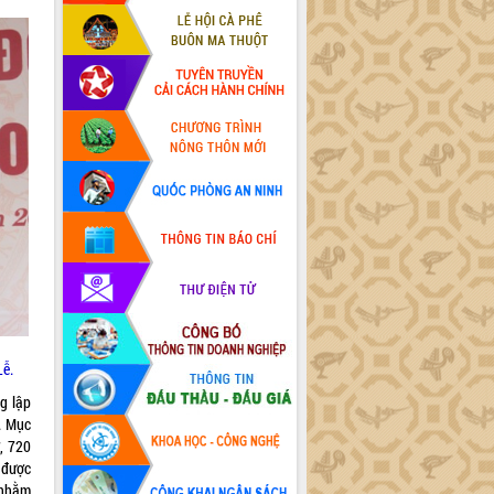
Lễ.
g lập
p. Mục
, 720
 được
 nhằm