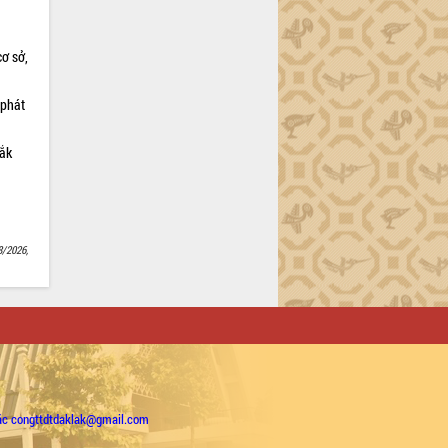
cơ sở,
 phát
Lắk
8/2026,
ặc congttdtdaklak@gmail.com