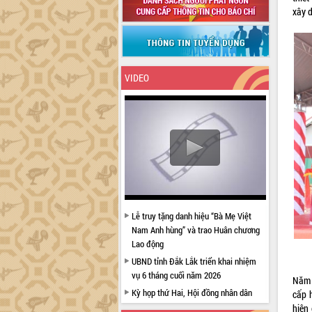
xây d
VIDEO
Lễ truy tặng danh hiệu “Bà Mẹ Việt
Nam Anh hùng” và trao Huân chương
Lao động
UBND tỉnh Đắk Lắk triển khai nhiệm
vụ 6 tháng cuối năm 2026
Năm 
Kỳ họp thứ Hai, Hội đồng nhân dân
cấp 
tỉnh khóa XI quyết nghị nhiều nội dung
hiện 