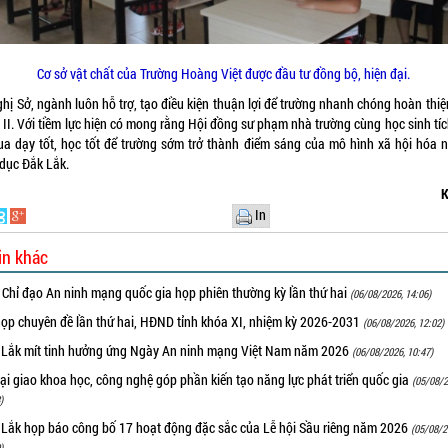
Cơ sở vật chất của Trường Hoàng Việt được đầu tư đồng bộ, hiện đại.
hị Sở, ngành luôn hỗ trợ, tạo điều kiện thuận lợi để trường nhanh chóng hoàn thiệ
 II. Với tiềm lực hiện có mong rằng Hội đồng sư phạm nhà trường cùng học sinh tíc
đua dạy tốt, học tốt để trường sớm trở thành điểm sáng của mô hình xã hội hóa 
 dục Đắk Lắk.
K
In
in khác
 Chỉ đạo An ninh mạng quốc gia họp phiên thường kỳ lần thứ hai
(06/08/2026, 14:06)
họp chuyên đề lần thứ hai, HĐND tỉnh khóa XI, nhiệm kỳ 2026-2031
(06/08/2026, 12:02)
 Lắk mít tinh hưởng ứng Ngày An ninh mạng Việt Nam năm 2026
(06/08/2026, 10:47)
i giao khoa học, công nghệ góp phần kiến tạo năng lực phát triển quốc gia
(05/08/2
)
 Lắk họp báo công bố 17 hoạt động đặc sắc của Lễ hội Sầu riêng năm 2026
(05/08/2
)