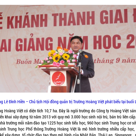
g Lê Đình Hiền – Chủ tịch Hội đồng quản trị Trường Hoàng Việt phát biểu tại buổi 
ng Hoàng Việt có diện tích 10,7 ha. Đây là ngôi trường do Công ty Hoàng Việt sán
iển khai xây dựng từ năm 2013 với quy mô 3.000 học sinh nội trú, bán trú liên cấ
 nhà trường mỗi năm đào tạo 1225 học sinh tiểu học, 960 học sinh Trung học cơ sở
sinh Trung học Phổ thông.Trường Hoàng Việt là mô hình trường nhiều cấp học,
t kế xây dựng, tổ chức đào tạo theo mô hình của Nhật Bản, Thái Lan, Singapore…