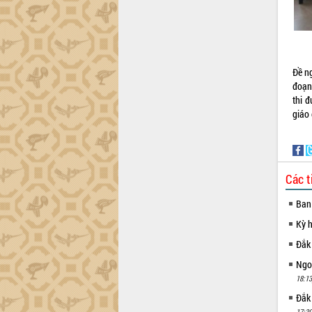
Lắk
Khơi thông điểm nghẽn, đẩy nhanh
giải ngân vốn khắc phục thiên tai
HĐND tỉnh thông qua điều chỉnh Quy
Đề ng
hoạch tỉnh thời kỳ 2021-2030
đoạn
Hội thảo góp ý hồ sơ điều chỉnh quy
thi 
hoạch tỉnh Đắk Lắk thời kỳ 2021-2030,
giáo
tầm nhìn đến năm 2050
Nâng cao hiệu quả hoạt động của các
doanh nghiệp nhà nước
Hội nghị triển khai kết nối mạng
Các t
truyền số liệu chuyên dùng phục vụ cơ
quan Đảng, Nhà nước
Ban
Lễ phát động chuỗi hoạt động chung
Kỳ 
tay làm sạch môi trường
Đắk
Xã Ea Kar bước chuyển mình trong
công tác cải cách hành chính mô hình
Ngoạ
mới
18:13
UBND tỉnh họp báo định kỳ tháng 4
Đắk
năm 2026
17:30