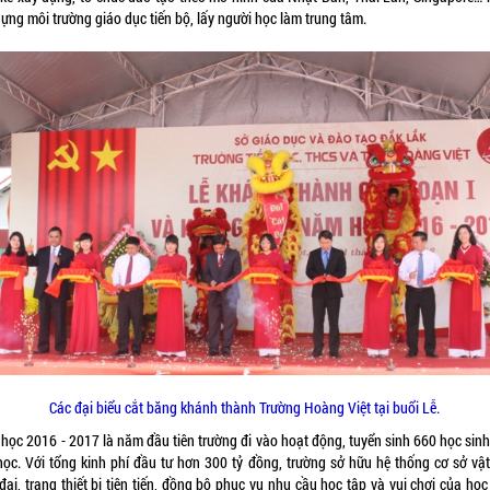
ựng môi trường giáo dục tiến bộ, lấy người học làm trung tâm.
Các đại biểu cắt băng khánh thành Trường Hoàng Việt tại buổi Lễ.
học 2016 - 2017 là năm đầu tiên trường đi vào hoạt động, tuyển sinh 660 học sinh
học. Với tổng kinh phí đầu tư hơn 300 tỷ đồng, trường sở hữu hệ thống cơ sở vật
đại, trang thiết bị tiên tiến, đồng bộ phục vụ nhu cầu học tập và vui chơi của học