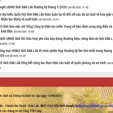
 nghị UBND tỉnh Đắk Lắk thường kỳ tháng 7/2026
(05/08/2026, 17:18)
 đại biểu Quốc hội tỉnh Đắk Lắk thảo luận tại tổ đối với các dự án luật về hòa giải 
t khẩu lao động và xuất bản
(05/08/2026, 16:01)
 tỉnh làm việc với Tổng Công ty Điện lực miền Trung về bảo đảm cung ứng điện và
n lưới điện
(05/08/2026, 14:00)
 tịch UBND tỉnh Đỗ Hữu Huy yêu cầu xây dựng thương hiệu, nâng tầm du lịch Đắk 
8/2026, 21:00)
ng trực HĐND tỉnh Đắk Lắk tổ chức phiên họp thường kỳ lần thứ nhất trong tháng
026
(04/08/2026, 18:22)
 tỉnh Đắk Lắk tổng kết công tác thực hiện các luật về quốc phòng và an ninh
(04/0
)
n hình và Thông tin Điện tử cấp ngày 14/05/2010
ẩn - P.Buôn Ma Thuột - Đắk Lắk.
SĐT:
0262.859.9699
Email:
banbientap@daklak.gov.vn ho
lại các thông tin từ Cổng TTĐT này