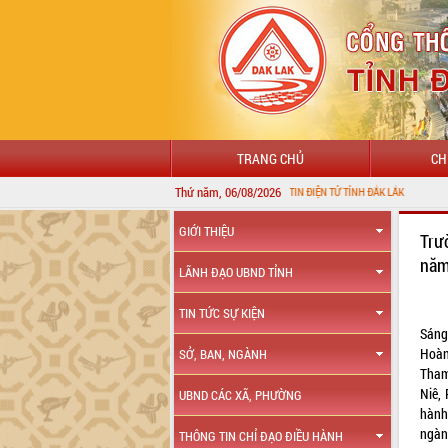
TRANG CHỦ
CH
Thứ năm, 06/08/2026
CHÀO MỪNG ĐẾN VỚI CỔNG THÔNG TIN ĐIỆN TỬ TỈNH ĐẮK LẮK
GIỚI THIỆU
Trư
năm
LÃNH ĐẠO UBND TỈNH
TIN TỨC SỰ KIỆN
Sáng
Hoàn
SỞ, BAN, NGÀNH
Tham
Niê,
UBND CÁC XÃ, PHƯỜNG
hành
ngàn
THÔNG TIN CHỈ ĐẠO ĐIỀU HÀNH