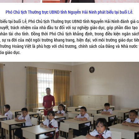
Phó Chủ tịch Thường trực UBND tỉnh Nguyễn Hải Ninh phát biểu tại buổi Lễ.
 biểu tại buổi Lễ, Phó Chủ tịch Thường trực UBND tỉnh Nguyễn Hải Ninh đánh giá c
huyết, trách nhiệm của nhà đầu tư đối với sự nghiệp giáo dục, góp phần đào tạo
 nhân tài cho tỉnh. Đồng thời Phó Chủ tịch khẳng định, trong điều kiện ngân sác
 sự ra đời của một ngôi trường khang trang, hiện đại, với môi trường giáo dục tiê
Trường Hoàng Việt là phù hợp với chủ trương, chính sách của Đảng và Nhà nước 
óa giáo dục.