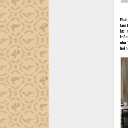
Đắk Lắk công bố Quy hoạch và xúc
tiến đầu tư tỉnh
Phát
Ngành cá ngừ Đắk Lắk chủ động thích
tâm 
ứng để giữ vững thị trường xuất khẩu
lực,
Diễn đàn Kinh tế tư nhân Việt Nam đột
khăn,
phá cơ chế - Hợp tác công tư
như 
Đề án 06 tạo bước ngoặt đột phá trong
hội h
cải cách hành chính tỉnh Đắk Lắk
Kết nối tour, đẩy mạnh chuyển đổi số
để phát triển du lịch Đắk Lắk
Khởi động Dự án Đầu tư xây dựng hạ
tầng kỹ thuật Cụm công nghiệp Tân
Tiến
Gặp mặt các cơ quan báo chí nhân Kỷ
niệm 101 năm Ngày Báo chí Cách
mạng Việt Nam
Đắk Lắk sơ kết 4 năm triển khai thực
hiện Đề án 06 của Chính phủ
Họp báo thông tin về Hội nghị Công bố
Quy hoạch và Xúc tiến đầu tư tỉnh Đắk