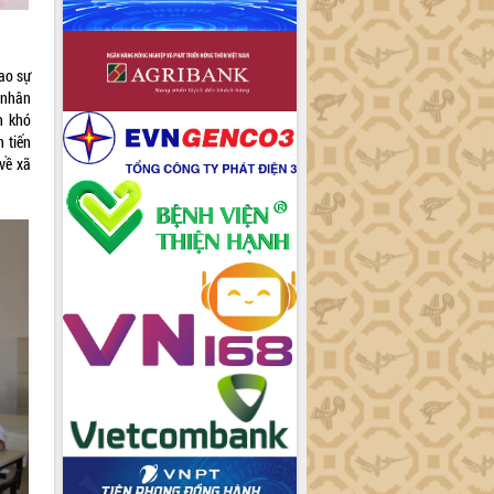
ao sự
 nhân
h khó
n tiến
về xã