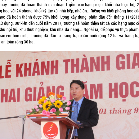
 nay trường đã hoàn thành giai đoạn I gồm các hạng mục: khối nhà hiệu bộ, 2
g học với 24 phòng, khối ký túc xá, nhà bếp, nhà ăn… Riêng với khối phòng học củ
 học đã hoàn thành được 75% khối lượng xây dựng, phấn đấu đến tháng 11/201
sử dụng. Dự kiến đến cuối năm 2017, trường sẽ hoàn thiện tất cả các hạng mục cò
khu nội trú, khu thực nghiệm, khu nhà đa năng…. Ngoài ra, để phục vụ thực phẩm
các em học sinh, trường đã đầu tư trang trại chăn nuôi rộng 12 ha và trang trạ
, an toàn rộng 30 ha.