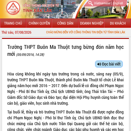
|
Vietnamese
English
TRANG CHỦ
CHÍNH QUYỀN
CÔNG DÂN
DOANH NGHIỆP
DU KHÁCH
Thứ sáu, 07/08/2026
CHÀO MỪNG ĐẾN VỚI CỔNG THÔNG TIN ĐIỆN TỬ TỈNH ĐẮK LẮK
GIỚI THIỆU
Trường THPT Buôn Ma Thuột tưng bừng đón năm học
mới
(05/09/2016, 14:28)
LÃNH ĐẠO UBND TỈNH
Đọc bài viết
TIN TỨC SỰ KIỆN
Hòa cùng không khí ngày tựu trường trong cả nước, sáng nay (05/9),
SỞ, BAN, NGÀNH
trường THPT Buôn Ma Thuột, thành phố Buôn Ma Thuột tổ chức Lễ khai
giảng năm học mới 2016 – 2017. Đến dự buổi lễ có đồng chí Phạm Ngọc
UBND CÁC XÃ, PHƯỜNG
Nghị - Phó Bí thư Tỉnh ủy, Chủ tịch UBND tỉnh; ông Thái Văn Tài – Phó
Giám đốc Sở Giáo dục và Đào tạo; đại diện Hội Phụ huynh cùng toàn thể
cán bộ, giáo viên, học sinh nhà trường.
THÔNG TIN CHỈ ĐẠO ĐIỀU HÀNH
Tại buổi lễ, thầy và trò trường THPT Buôn Ma Thuột đã được nghe đồng
HỆ THỐNG VĂN BẢN
chí Phạm Ngọc Nghị - Phó bí thư Tỉnh ủy, Chủ tịch UBND tỉnh đọc thư
chúc mừng của Chủ tịch nước Trần Đại Quang gửi các thế hệ cán bộ,
VĂN BẢN HĐND TỈNH
công chức, viên chức ngành Giáo dục, các bậc phụ huynh và các em học