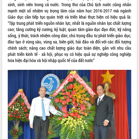
sinh, sinh viên trong cả nước. Trong thư của Chủ tịch nước cũng nhấn
ĐIỂM TIN VĂN BẢN
mạnh một số nhiệm vụ trọng tâm của năm học 2016-2017 mà ngành
Giáo dục cần tiếp tục quán triệt và triển khai thực hiện có hiệu quả là:
QUY HOẠCH - KẾ HOẠCH
“Tập trung phát triển nguồn nhân lực, nhất là nguồn nhân lực chất lượng
cao; tăng cường kỷ cương, kỷ luật, quan tâm giáo dục đạo đức, kỹ năng
sống, ý thức, trách nhiệm công dân; chú trọng đầu tư phát triển giáo dục,
đào tạo ở vùng sâu, vùng xa, biên giới, hải đảo và đối với các đối tượng
chính sách; nâng cao chất lượng giáo dục toàn diện, gắn với nhu cầu
phát triển kinh tế - xã hội, phục vụ có hiệu quả sự nghiệp công nghiệp
hóa hiện đại hóa và hội nhập quốc tế của đất nước”