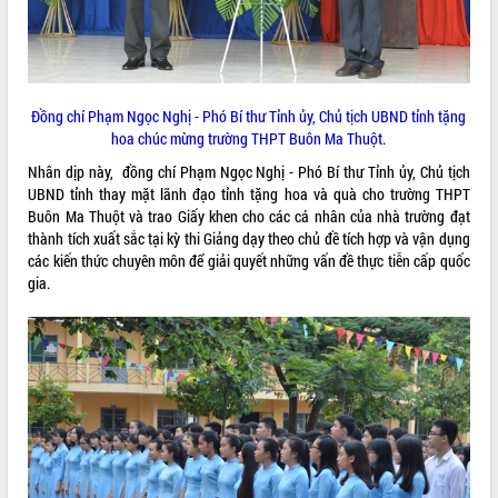
VIDEO
Đồng chí Phạm Ngọc Nghị - Phó Bí thư Tỉnh ủy, Chủ tịch UBND tỉnh tặng
hoa chúc mừng trường THPT Buôn Ma Thuột.
Nhân dịp này, đồng chí Phạm Ngọc Nghị - Phó Bí thư Tỉnh ủy, Chủ tịch
UBND tỉnh thay mặt lãnh đạo tỉnh tặng hoa và quà cho trường THPT
Buôn Ma Thuột và trao Giấy khen cho các cá nhân của nhà trường đạt
thành tích xuất sắc tại kỳ thi Giảng dạy theo chủ đề tích hợp và vận dụng
Khám bệnh, cấp phát thuốc miễn phí
các kiến thức chuyên môn để giải quyết những vấn đề thực tiễn cấp quốc
và tặng quà người dân xã Cư Pui
gia.
Hội nghị UBND tỉnh Đắk Lắk thường kỳ
tháng 7/2026
Lễ truy tặng danh hiệu “Bà Mẹ Việt
Nam Anh hùng” và trao Huân chương
Lao động
ALBUM ẢNH
UBND tỉnh Đắk Lắk triển khai nhiệm
vụ 6 tháng cuối năm 2026
Kỳ họp thứ Hai, Hội đồng nhân dân
tỉnh khóa XI quyết nghị nhiều nội dung