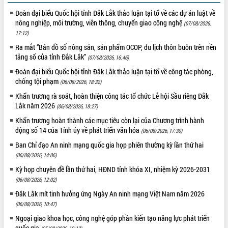
món ăn từ sầu riêng
Đoàn đại biểu Quốc hội tỉnh Đắk Lắk thảo luận tại tổ về các dự án luật về
Đắk Lắk công bố Quy hoạch và xúc
nông nghiệp, môi trường, viễn thông, chuyển giao công nghệ
(07/08/2026,
tiến đầu tư tỉnh
17:12)
Ngành cá ngừ Đắk Lắk chủ động thích
Ra mắt “Bản đồ số nông sản, sản phẩm OCOP, du lịch thôn buôn trên nền
ứng để giữ vững thị trường xuất khẩu
tảng số của tỉnh Đắk Lắk”
(07/08/2026, 16:46)
Diễn đàn Kinh tế tư nhân Việt Nam đột
Đoàn đại biểu Quốc hội tỉnh Đắk Lắk thảo luận tại tổ về công tác phòng,
phá cơ chế - Hợp tác công tư
chống tội phạm
(06/08/2026, 18:32)
Đề án 06 tạo bước ngoặt đột phá trong
cải cách hành chính tỉnh Đắk Lắk
Khẩn trương rà soát, hoàn thiện công tác tổ chức Lễ hội Sầu riêng Đắk
Lắk năm 2026
(06/08/2026, 18:27)
Kết nối tour, đẩy mạnh chuyển đổi số
để phát triển du lịch Đắk Lắk
Khẩn trương hoàn thành các mục tiêu còn lại của Chương trình hành
động số 14 của Tỉnh ủy về phát triển văn hóa
Khởi động Dự án Đầu tư xây dựng hạ
(06/08/2026, 17:30)
tầng kỹ thuật Cụm công nghiệp Tân
Ban Chỉ đạo An ninh mạng quốc gia họp phiên thường kỳ lần thứ hai
Tiến
(06/08/2026, 14:06)
Gặp mặt các cơ quan báo chí nhân Kỷ
Kỳ họp chuyên đề lần thứ hai, HĐND tỉnh khóa XI, nhiệm kỳ 2026-2031
niệm 101 năm Ngày Báo chí Cách
(06/08/2026, 12:02)
mạng Việt Nam
Đắk Lắk mít tinh hưởng ứng Ngày An ninh mạng Việt Nam năm 2026
Đắk Lắk sơ kết 4 năm triển khai thực
(06/08/2026, 10:47)
hiện Đề án 06 của Chính phủ
Ngoại giao khoa học, công nghệ góp phần kiến tạo năng lực phát triển
Họp báo thông tin về Hội nghị Công bố
quốc gia