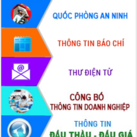
Xây dựng nông thôn mới: Nâng cao đời
sống người dân từ những mô hình thiết
thực
Quyết liệt tháo gỡ vướng mắc, đẩy
nhanh tiến độ các dự án trọng điểm
trong Khu kinh tế Nam Phú Yên
Hòn Yến phát triển du lịch gắn với bảo
tồn biển
Lấy ý kiến điều chỉnh Quy hoạch tỉnh
Đắk Lắk thời kỳ 2021-2030, tầm nhìn
đến năm 2050
Phát động chiến dịch 30 ngày đêm
giải phóng mặt bằng Tuyến đường bộ
ven biển
Đắk Lắk nỗ lực thúc đẩy tăng trưởng
kinh tế từ 10% trở lên trong Quý
II/2026
Đắk Lắk ký kết thỏa thuận hợp tác về
chuyển đổi số giai đoạn 2026 – 2030
với Tập đoàn Bưu chính Viễn thông
Việt Nam