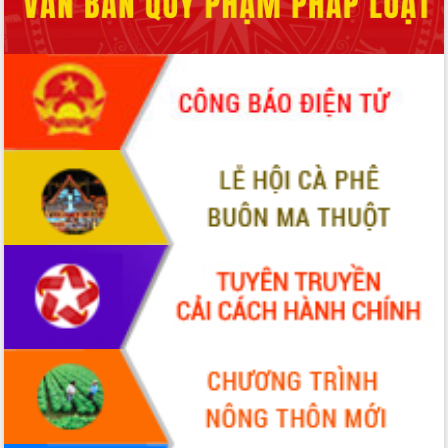
Hội thảo khoa học “Giải pháp thúc đẩy
phát triển nền kinh tế xanh tại tỉnh
Đắk Lắk”
Tăng cường giám sát, đôn đốc thực
hiện nhiệm vụ quản lý tài sản công
hàng tuần
Tháo gỡ những vướng mắc, đẩy mạnh
công tác cải cách thủ tục hành chính
tại Trung tâm Phục vụ hành chính
công tỉnh
Đắk Lắk: Tôn vinh 46 giải pháp tại Hội
thi Sáng tạo Kỹ thuật 2024 - 2025
Đắk Lắk rà soát, điều chỉnh Đề án 190
về phát triển nuôi trồng thủy sản
Phó Chủ tịch UBND tỉnh Đắk Lắk
Trương Công Thái kiểm tra thực địa
Dự án cao tốc Khánh Hòa - Buôn Ma
Thuột
Định vị cà phê Việt Nam như một “di
sản sống” trong dòng chảy toàn cầu