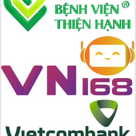
quốc phòng, quân sự địa phương năm
2026
Đắk Lắk tập trung toàn lực khắc phục
tồn tại IUU, sẵn sàng làm việc với
Đoàn thanh tra EC
Chủ tịch UBND tỉnh Tạ Anh Tuấn thăm,
chúc mừng các bệnh viện nhân Ngày
Thầy thuốc Việt Nam
Rộn ràng lễ hội truyền thống Sông
nước Đà Nông lần thứ I năm 2026
Kỳ họp Chuyên đề lần thứ Năm, HĐND
tỉnh Đắk Lắk thông qua các nghị quyết
quan trọng
Thống nhất danh sách giới thiệu ứng
cử đại biểu Quốc hội khoá XVI và đại
biểu HĐND tỉnh Đắk Lắk, nhiệm kỳ
2026-2031
Phát động hai phong trào thi đua quan
trọng trong kỷ nguyên mới
Hội nghị lần thứ tư Ban Chỉ đạo công