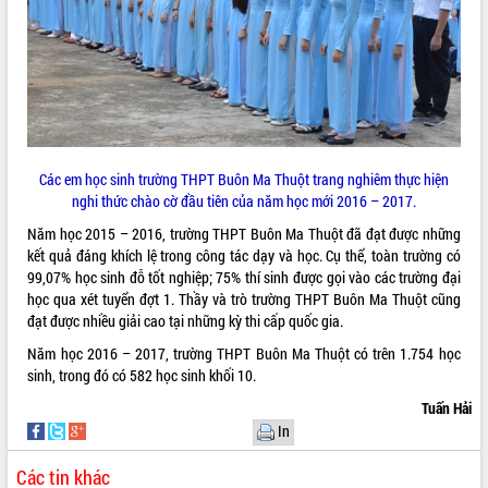
quan trọng
Bí thư Tỉnh ủy Lương Nguyễn Minh
Triết thăm, tặng quà người có công với
cách mạng
Rà soát, hoàn thiện hệ thống thiết chế
văn hóa, thể thao đáp ứng yêu cầu
LIÊN KẾT WEB
phát triển mới
Các em học sinh trường THPT Buôn Ma Thuột trang nghiêm thực hiện
Thường trực HĐND tỉnh Đắk Lắk gặp
nghi thức chào cờ đầu tiên của năm học mới 2016 – 2017.
mặt Đoàn chuyên gia y tế TP. Hồ Chí
Minh
Năm học 2015 – 2016, trường THPT Buôn Ma Thuột đã đạt được những
THỐNG KÊ TRUY CẬP
kết quả đáng khích lệ trong công tác dạy và học. Cụ thể, toàn trường có
Lễ truy điệu và an táng hài cốt liệt sĩ
99,07% học sinh đỗ tốt nghiệp; 75% thí sinh được gọi vào các trường đại
tại Nghĩa trang Liệt sĩ xã Sơn Hòa
Hôm nay:
26906
học qua xét tuyển đợt 1. Thầy và trò trường THPT Buôn Ma Thuột cũng
Bàn giải pháp tháo gỡ khó khăn trong
Tất cả:
66039646
đạt được nhiều giải cao tại những kỳ thi cấp quốc gia.
xuất khẩu sầu riêng và triển khai quy
định EUDR
Năm học 2016 – 2017, trường THPT Buôn Ma Thuột có trên 1.754 học
sinh, trong đó có 582 học sinh khối 10.
Thứ trưởng Bộ Nông nghiệp và Môi
trường Nguyễn Hoàng Hiệp khảo sát
Tuấn Hải
vùng trồng và doanh nghiệp đóng gói
In
sầu riêng tại Đắk Lắk
Trình diễn nghệ thuật chế biến các
Các tin khác