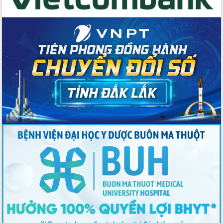
tác bầu cử tỉnh Đắk Lắk
Hội nghị Báo cáo viên Trung ương
tháng 01/2026
Phó Thủ tướng Hồ Quốc Dũng đánh giá
cao kết quả Chiến dịch Quang Trung
tại Đắk Lắk
Hội nghị Ban Chấp hành Đảng bộ tỉnh
Đắk Lắk lần thứ 2 (mở rộng)
Tập trung giải phóng mặt bằng, đẩy
nhanh tiến độ Tuyến đường bộ ven
biển
Gỡ khó, khởi công xây dựng, sửa chữa
toàn bộ nhà ở cho hộ dân đúng tiến độ
đề ra
UBND tỉnh Đắk Lắk tổng kết công tác
quốc phòng, quân sự địa phương năm
2025
Tập trung triển khai quyết liệt, đồng bộ
các giải pháp nhằm thực hiện hiệu quả
các nhiệm vụ đề ra năm 2025
Phát huy vai trò của người có uy tín