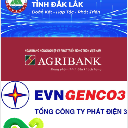
Bầu cử Quốc hội và HĐND: Cử tri Đắk
Lắk gửi gắm niềm tin, kỳ vọng vào lá
phiếu
Đắk Lắk sẵn sàng các điều kiện cho
Ngày hội bầu cử đại biểu Quốc hội
khóa XVI và HĐND các cấp nhiệm kỳ
2026-2031
Đảm bảo cuộc bầu cử đại biểu Quốc
hội và đại biểu HĐND các cấp diễn ra
an toàn, hiệu quả, đúng quy định
Thủ tướng Chính phủ Phạm Minh Chính
kiểm tra, chỉ đạo hoàn thành các dự
án cao tốc và thăm khu tái định cư tại
Đắk Lắk
Sôi nổi Hội đua ngựa truyền thống Gò
Thì Thùng mừng Xuân Bính Ngọ 2026
Lãnh đạo tỉnh dâng hương tưởng niệm
tại Đập Đồng Cam đầu Xuân Bính Ngọ
Ngành nông nghiệp phấn đấu tăng
trưởng đạt 5,86% trong năm 2026
UBND tỉnh Đắk Lắk triển khai công tác