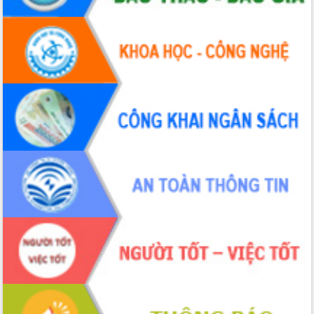
Thứ trưởng Bộ Y tế làm việc với tỉnh
Đắk Lắk về phát triển nhân lực y tế
cho trạm y tế cấp xã
Du lịch Đắk Lắk nâng tầm trải nghiệm
du khách thông qua Hệ thống cơ sở dữ
liệu và Bản đồ số
Tập huấn ứng dụng trí tuệ nhân tạo (AI)
trong thương mại điện tử năm 2026
Đoàn đại biểu Quốc hội tỉnh Đắk Lắk
trao đổi thông tin trước Kỳ họp thứ
nhất, Quốc hội khóa XVI
Quyết liệt cải cách hành chính, khơi
thông nguồn lực phát triển
Nâng cao hiệu lực, hiệu quả HĐND
tỉnh thông qua hiện đại hóa hành chính
Xã Ea Phê gắn cải cách hành chính với
chuyển đổi số
Phó Chủ tịch Thường trực UBND tỉnh
Hồ Thị Nguyên Thảo làm việc tại Trung
tâm Phục vụ hành chính công xã Ea
Phê