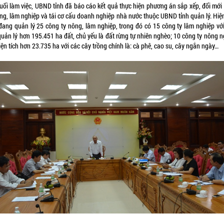
buổi làm việc, UBND tỉnh đã báo cáo kết quả thực hiện phương án sắp xếp, đổi mới
ông, lâm nghiệp và tái cơ cấu doanh nghiệp nhà nước thuộc UBND tỉnh quản lý. Hiện
 đang quản lý 25 công ty nông, lâm nghiệp, trong đó có 15 công ty lâm nghiệp với
quản lý hơn 195.451 ha đất, chủ yếu là đất rừng tự nhiên nghèo; 10 công ty nông 
iện tích hơn 23.735 ha với các cây trồng chính là: cà phê, cao su, cây ngắn ngày…