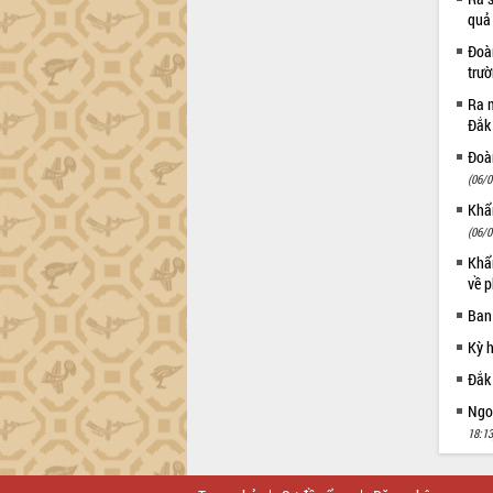
Đắk Lắk”
quả
Tăng cường giám sát, đôn đốc thực
Đoàn
hiện nhiệm vụ quản lý tài sản công
trư
hàng tuần
Ra m
Tháo gỡ những vướng mắc, đẩy mạnh
Đắk
công tác cải cách thủ tục hành chính
Đoàn
tại Trung tâm Phục vụ hành chính
công tỉnh
(06/0
Đắk Lắk: Tôn vinh 46 giải pháp tại Hội
Khẩn
thi Sáng tạo Kỹ thuật 2024 - 2025
(06/0
Đắk Lắk rà soát, điều chỉnh Đề án 190
Khẩn
về phát triển nuôi trồng thủy sản
về p
Phó Chủ tịch UBND tỉnh Đắk Lắk
Ban
Trương Công Thái kiểm tra thực địa
Kỳ 
Dự án cao tốc Khánh Hòa - Buôn Ma
Thuột
Đắk
Định vị cà phê Việt Nam như một “di
Ngoạ
sản sống” trong dòng chảy toàn cầu
18:13
Xây dựng nông thôn mới: Nâng cao đời
sống người dân từ những mô hình thiết