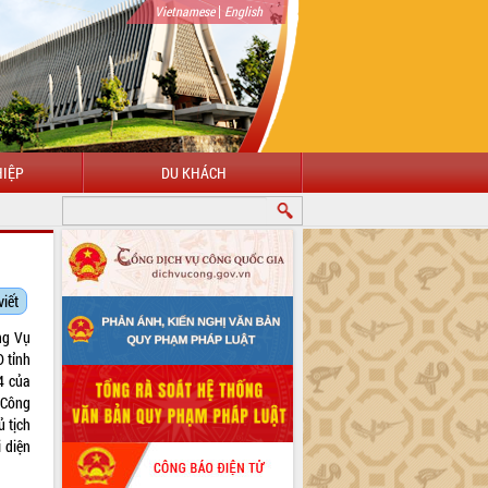
|
Vietnamese
English
IỆP
DU KHÁCH
viết
ng Vụ
 tỉnh
4 của
a Công
 tịch
 diện