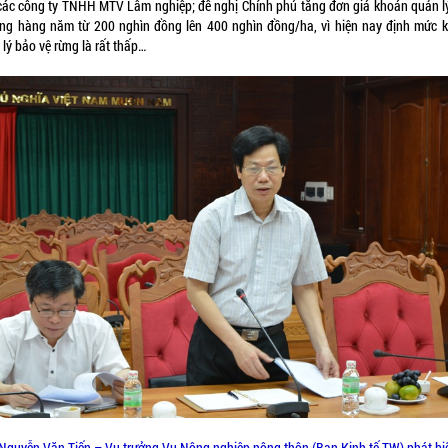
 các công ty TNHH MTV Lâm nghiệp; đề nghị Chính phủ tăng đơn giá khoán quản l
ừng hàng năm từ 200 nghìn đồng lên 400 nghìn đồng/ha, vì hiện nay định mức 
lý bảo vệ rừng là rất thấp…
Nguyễn Văn Tiến – Vụ trưởng Vụ Nông nghiệp nông thôn (Ban Kinh tế TW) phát biể