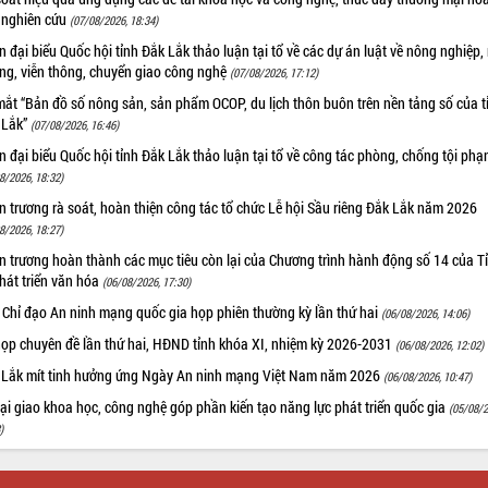
 nghiên cứu
(07/08/2026, 18:34)
 đại biểu Quốc hội tỉnh Đắk Lắk thảo luận tại tổ về các dự án luật về nông nghiệp,
ờng, viễn thông, chuyển giao công nghệ
(07/08/2026, 17:12)
ắt “Bản đồ số nông sản, sản phẩm OCOP, du lịch thôn buôn trên nền tảng số của t
 Lắk”
(07/08/2026, 16:46)
 đại biểu Quốc hội tỉnh Đắk Lắk thảo luận tại tổ về công tác phòng, chống tội ph
8/2026, 18:32)
 trương rà soát, hoàn thiện công tác tổ chức Lễ hội Sầu riêng Đắk Lắk năm 2026
8/2026, 18:27)
 trương hoàn thành các mục tiêu còn lại của Chương trình hành động số 14 của T
hát triển văn hóa
(06/08/2026, 17:30)
 Chỉ đạo An ninh mạng quốc gia họp phiên thường kỳ lần thứ hai
(06/08/2026, 14:06)
họp chuyên đề lần thứ hai, HĐND tỉnh khóa XI, nhiệm kỳ 2026-2031
(06/08/2026, 12:02)
 Lắk mít tinh hưởng ứng Ngày An ninh mạng Việt Nam năm 2026
(06/08/2026, 10:47)
i giao khoa học, công nghệ góp phần kiến tạo năng lực phát triển quốc gia
(05/08/2
)