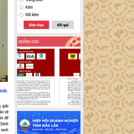
Kém
Rất kém
Bình chọn
Kết quả
QUẢNG CÁO
triển
, giải
bảo vệ
ồn để
 Chính
c ranh