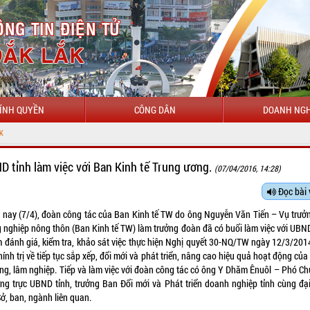
ÍNH QUYỀN
CÔNG DÂN
DOANH NGH
D tỉnh làm việc với Ban Kinh tế Trung ương.
(07/04/2016, 14:28)
Đọc bài 
 nay (7/4), đoàn công tác của Ban Kinh tế TW do ông Nguyễn Văn Tiến – Vụ trưở
 nghiệp nông thôn (Ban Kinh tế TW) làm trưởng đoàn đã có buổi làm việc với UBND
 đánh giá, kiểm tra, khảo sát việc thực hiện Nghị quyết 30-NQ/TW ngày 12/3/201
ính trị về tiếp tục sắp xếp, đổi mới và phát triển, nâng cao hiệu quả hoạt động củ
ông, lâm nghiệp. Tiếp và làm việc với đoàn công tác có ông Y Dhăm Ênuôl – Phó Chủ
ng trực UBND tỉnh, trưởng Ban Đổi mới và Phát triển doanh nghiệp tỉnh cùng đại
ở, ban, ngành liên quan.