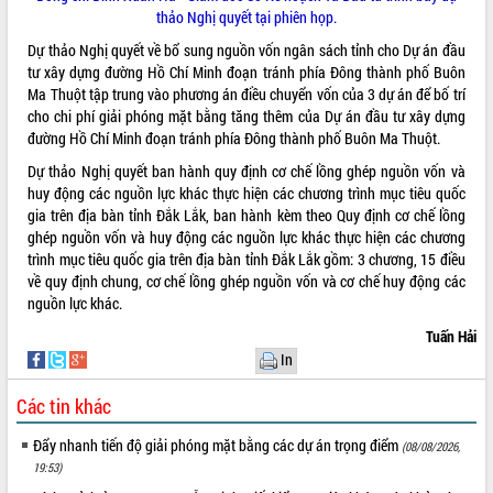
thảo Nghị quyết tại phiên họp.
Rà soát, hoàn thiện hệ thống thiết chế
văn hóa, thể thao đáp ứng yêu cầu
Dự thảo Nghị quyết về bổ sung nguồn vốn ngân sách tỉnh cho Dự án đầu
phát triển mới
tư xây dựng đường Hồ Chí Minh đoạn tránh phía Đông thành phố Buôn
Ma Thuột tập trung vào phương án điều chuyển vốn của 3 dự án để bố trí
Thường trực HĐND tỉnh Đắk Lắk gặp
THỐNG KÊ TRUY CẬP
cho chi phí giải phóng mặt bằng tăng thêm của Dự án đầu tư xây dựng
mặt Đoàn chuyên gia y tế TP. Hồ Chí
đường Hồ Chí Minh đoạn tránh phía Đông thành phố Buôn Ma Thuột.
Minh
Hôm nay:
24788
Lễ truy điệu và an táng hài cốt liệt sĩ
Tất cả:
66110456
Dự thảo Nghị quyết ban hành quy định cơ chế lồng ghép nguồn vốn và
tại Nghĩa trang Liệt sĩ xã Sơn Hòa
huy động các nguồn lực khác thực hiện các chương trình mục tiêu quốc
gia trên địa bàn tỉnh Đắk Lắk, ban hành kèm theo Quy định cơ chế lồng
Bàn giải pháp tháo gỡ khó khăn trong
ghép nguồn vốn và huy động các nguồn lực khác thực hiện các chương
xuất khẩu sầu riêng và triển khai quy
trình mục tiêu quốc gia trên địa bàn tỉnh Đắk Lắk gồm: 3 chương, 15 điều
định EUDR
về quy định chung, cơ chế lồng ghép nguồn vốn và cơ chế huy động các
Thứ trưởng Bộ Nông nghiệp và Môi
nguồn lực khác.
trường Nguyễn Hoàng Hiệp khảo sát
vùng trồng và doanh nghiệp đóng gói
Tuấn Hải
sầu riêng tại Đắk Lắk
In
Trình diễn nghệ thuật chế biến các
Các tin khác
món ăn từ sầu riêng
Đắk Lắk công bố Quy hoạch và xúc
Đẩy nhanh tiến độ giải phóng mặt bằng các dự án trọng điểm
(08/08/2026,
tiến đầu tư tỉnh
19:53)
Ngành cá ngừ Đắk Lắk chủ động thích