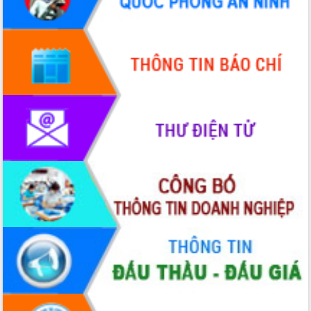
nhanh tiến độ các dự án trọng điểm
trong Khu kinh tế Nam Phú Yên
Hòn Yến phát triển du lịch gắn với bảo
tồn biển
Lấy ý kiến điều chỉnh Quy hoạch tỉnh
Đắk Lắk thời kỳ 2021-2030, tầm nhìn
đến năm 2050
Phát động chiến dịch 30 ngày đêm
giải phóng mặt bằng Tuyến đường bộ
ven biển
Đắk Lắk nỗ lực thúc đẩy tăng trưởng
kinh tế từ 10% trở lên trong Quý
II/2026
Đắk Lắk ký kết thỏa thuận hợp tác về
chuyển đổi số giai đoạn 2026 – 2030
với Tập đoàn Bưu chính Viễn thông
Việt Nam
Thứ trưởng Bộ Y tế làm việc với tỉnh
Đắk Lắk về phát triển nhân lực y tế
cho trạm y tế cấp xã
Du lịch Đắk Lắk nâng tầm trải nghiệm