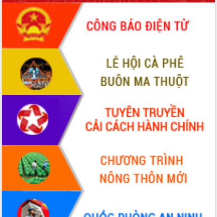
hiện nhiệm vụ quản lý tài sản công
hàng tuần
Tháo gỡ những vướng mắc, đẩy mạnh
công tác cải cách thủ tục hành chính
tại Trung tâm Phục vụ hành chính
công tỉnh
Đắk Lắk: Tôn vinh 46 giải pháp tại Hội
thi Sáng tạo Kỹ thuật 2024 - 2025
Đắk Lắk rà soát, điều chỉnh Đề án 190
về phát triển nuôi trồng thủy sản
Phó Chủ tịch UBND tỉnh Đắk Lắk
Trương Công Thái kiểm tra thực địa
Dự án cao tốc Khánh Hòa - Buôn Ma
Thuột
Định vị cà phê Việt Nam như một “di
sản sống” trong dòng chảy toàn cầu
Xây dựng nông thôn mới: Nâng cao đời
sống người dân từ những mô hình thiết
thực
Quyết liệt tháo gỡ vướng mắc, đẩy