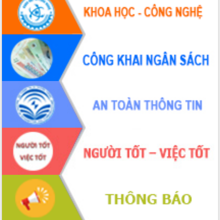
du khách thông qua Hệ thống cơ sở dữ
liệu và Bản đồ số
Tập huấn ứng dụng trí tuệ nhân tạo (AI)
trong thương mại điện tử năm 2026
Đoàn đại biểu Quốc hội tỉnh Đắk Lắk
trao đổi thông tin trước Kỳ họp thứ
nhất, Quốc hội khóa XVI
Quyết liệt cải cách hành chính, khơi
thông nguồn lực phát triển
Nâng cao hiệu lực, hiệu quả HĐND
tỉnh thông qua hiện đại hóa hành chính
Xã Ea Phê gắn cải cách hành chính với
chuyển đổi số
Phó Chủ tịch Thường trực UBND tỉnh
Hồ Thị Nguyên Thảo làm việc tại Trung
tâm Phục vụ hành chính công xã Ea
Phê
Xây dựng nền hành chính số đồng
hành cùng nông dân dân, doanh nghiệp
Giai đoạn 2026-2030, Đắk Lắk phấn