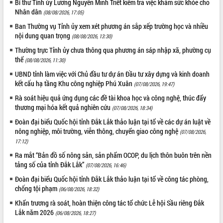
Bí thư Tỉnh ủy Lương Nguyễn Minh Triết kiểm tra việc khám sức khỏe cho
ứng để giữ vững thị trường xuất khẩu
Nhân dân
(08/08/2026, 17:05)
Diễn đàn Kinh tế tư nhân Việt Nam đột
Ban Thường vụ Tỉnh ủy xem xét phương án sắp xếp trường học và nhiều
phá cơ chế - Hợp tác công tư
nội dung quan trọng
(08/08/2026, 13:30)
Đề án 06 tạo bước ngoặt đột phá trong
cải cách hành chính tỉnh Đắk Lắk
Thường trực Tỉnh ủy chưa thông qua phương án sáp nhập xã, phường cụ
thể
(08/08/2026, 11:30)
Kết nối tour, đẩy mạnh chuyển đổi số
để phát triển du lịch Đắk Lắk
UBND tỉnh làm việc với Chủ đầu tư dự án Đầu tư xây dựng và kinh doanh
kết cấu hạ tầng Khu công nghiệp Phú Xuân
Khởi động Dự án Đầu tư xây dựng hạ
(07/08/2026, 19:47)
tầng kỹ thuật Cụm công nghiệp Tân
Rà soát hiệu quả ứng dụng các đề tài khoa học và công nghệ, thúc đẩy
Tiến
thương mại hóa kết quả nghiên cứu
(07/08/2026, 18:34)
Gặp mặt các cơ quan báo chí nhân Kỷ
Đoàn đại biểu Quốc hội tỉnh Đắk Lắk thảo luận tại tổ về các dự án luật về
niệm 101 năm Ngày Báo chí Cách
nông nghiệp, môi trường, viễn thông, chuyển giao công nghệ
(07/08/2026,
mạng Việt Nam
17:12)
Đắk Lắk sơ kết 4 năm triển khai thực
Ra mắt “Bản đồ số nông sản, sản phẩm OCOP, du lịch thôn buôn trên nền
hiện Đề án 06 của Chính phủ
tảng số của tỉnh Đắk Lắk”
(07/08/2026, 16:46)
Họp báo thông tin về Hội nghị Công bố
Đoàn đại biểu Quốc hội tỉnh Đắk Lắk thảo luận tại tổ về công tác phòng,
Quy hoạch và Xúc tiến đầu tư tỉnh Đắk
chống tội phạm
(06/08/2026, 18:32)
Lắk
Khẩn trương rà soát, hoàn thiện công tác tổ chức Lễ hội Sầu riêng Đắk
Khơi thông điểm nghẽn, đẩy nhanh
Lắk năm 2026
(06/08/2026, 18:27)
giải ngân vốn khắc phục thiên tai