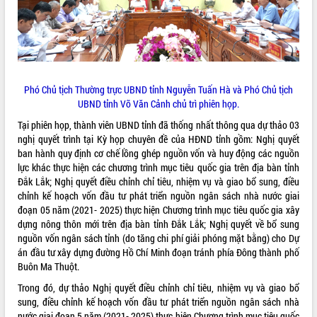
ĐIỂM TIN VĂN BẢN
QUY HOẠCH - KẾ HOẠCH
Phó Chủ tịch Thường trực UBND tỉnh Nguyễn Tuấn Hà và Phó Chủ tịch
UBND tỉnh Võ Văn Cảnh chủ trì phiên họp.
Tại phiên họp, thành viên UBND tỉnh đã thống nhất thông qua dự thảo 03
nghị quyết trình tại Kỳ họp chuyên đề của HĐND tỉnh gồm: Nghị quyết
ban hành quy định cơ chế lồng ghép nguồn vốn và huy động các nguồn
lực khác thực hiện các chương trình mục tiêu quốc gia trên địa bàn tỉnh
Đắk Lắk; Nghị quyết điều chỉnh chỉ tiêu, nhiệm vụ và giao bổ sung, điều
chỉnh kế hoạch vốn đầu tư phát triển nguồn ngân sách nhà nước giai
đoạn 05 năm (2021- 2025) thực hiện Chương trình mục tiêu quốc gia xây
dựng nông thôn mới trên địa bàn tỉnh Đắk Lắk; Nghị quyết về bổ sung
nguồn vốn ngân sách tỉnh (do tăng chi phí giải phóng mặt bằng) cho Dự
án đầu tư xây dựng đường Hồ Chí Minh đoạn tránh phía Đông thành phố
Buôn Ma Thuột.
Trong đó, dự thảo Nghị quyết điều chỉnh chỉ tiêu, nhiệm vụ và giao bổ
sung, điều chỉnh kế hoạch vốn đầu tư phát triển nguồn ngân sách nhà
nước giai đoạn 5 năm (2021- 2025) thực hiện Chương trình mục tiêu quốc