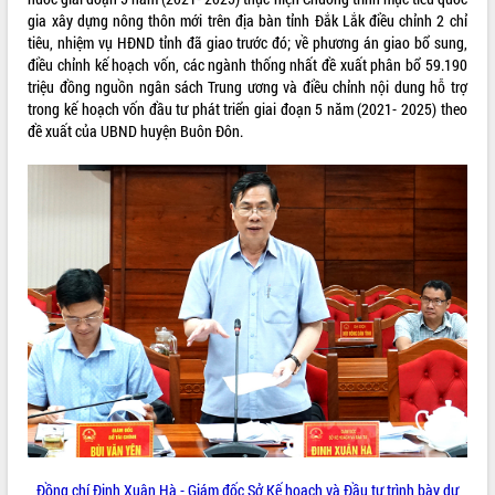
gia xây dựng nông thôn mới trên địa bàn tỉnh Đắk Lắk điều chỉnh 2 chỉ
VIDEO
tiêu, nhiệm vụ HĐND tỉnh đã giao trước đó; về phương án giao bổ sung,
điều chỉnh kế hoạch vốn, các ngành thống nhất đề xuất phân bổ 59.190
Loading the player...
triệu đồng nguồn ngân sách Trung ương và điều chỉnh nội dung hỗ trợ
Trailer Lễ hội Sầu riêng Đắk Lắk năm
trong kế hoạch vốn đầu tư phát triển giai đoạn 5 năm (2021- 2025) theo
2026
đề xuất của UBND huyện Buôn Đôn.
Khám bệnh, cấp phát thuốc miễn phí
và tặng quà người dân xã Cư Pui
Hội nghị UBND tỉnh Đắk Lắk thường kỳ
tháng 7/2026
Lễ truy tặng danh hiệu “Bà Mẹ Việt
ALBUM ẢNH
Nam Anh hùng” và trao Huân chương
Lao động
UBND tỉnh Đắk Lắk triển khai nhiệm
vụ 6 tháng cuối năm 2026
Kỳ họp thứ Hai, Hội đồng nhân dân
tỉnh khóa XI quyết nghị nhiều nội dung
quan trọng
Bí thư Tỉnh ủy Lương Nguyễn Minh
Triết thăm, tặng quà người có công với
Đồng chí Đinh Xuân Hà - Giám đốc Sở Kế hoạch và Đầu tư trình bày dự
cách mạng
LIÊN KẾT WEB