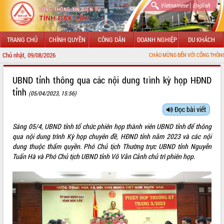
|
Vietnamese
English
TRANG CHỦ
CHÍNH QUYỀN
CÔNG DÂN
DOANH NGHIỆP
DU KHÁCH
Chủ nhật, 09/08/2026
CHÀO MỪNG ĐẾN VỚI CỔNG THÔNG TIN ĐIỆN TỬ TỈN
GIỚI THIỆU
UBND tỉnh thông qua các nội dung trình kỳ họp HĐND
tỉnh
(05/04/2023, 15:56)
LÃNH ĐẠO UBND TỈNH
Đọc bài viết
TIN TỨC SỰ KIỆN
Sáng 05/4, UBND tỉnh tổ chức phiên họp thành viên UBND tỉnh để thông
SỞ, BAN, NGÀNH
qua nội dung trình Kỳ họp chuyên đề, HĐND tỉnh năm 2023 và các nội
dung thuộc thẩm quyền. Phó Chủ tịch Thường trực UBND tỉnh Nguyễn
UBND CÁC XÃ, PHƯỜNG
Tuấn Hà và Phó Chủ tịch UBND tỉnh Võ Văn Cảnh chủ trì phiên họp.
THÔNG TIN CHỈ ĐẠO ĐIỀU HÀNH
HỆ THỐNG VĂN BẢN
VĂN BẢN HĐND TỈNH