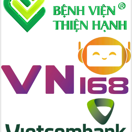
Đoàn thanh tra EC
Chủ tịch UBND tỉnh Tạ Anh Tuấn thăm,
chúc mừng các bệnh viện nhân Ngày
Thầy thuốc Việt Nam
Rộn ràng lễ hội truyền thống Sông
nước Đà Nông lần thứ I năm 2026
Kỳ họp Chuyên đề lần thứ Năm, HĐND
tỉnh Đắk Lắk thông qua các nghị quyết
quan trọng
Thống nhất danh sách giới thiệu ứng
cử đại biểu Quốc hội khoá XVI và đại
biểu HĐND tỉnh Đắk Lắk, nhiệm kỳ
2026-2031
Phát động hai phong trào thi đua quan
trọng trong kỷ nguyên mới
Hội nghị lần thứ tư Ban Chỉ đạo công
tác bầu cử tỉnh Đắk Lắk
Hội nghị Báo cáo viên Trung ương
tháng 01/2026
Phó Thủ tướng Hồ Quốc Dũng đánh giá