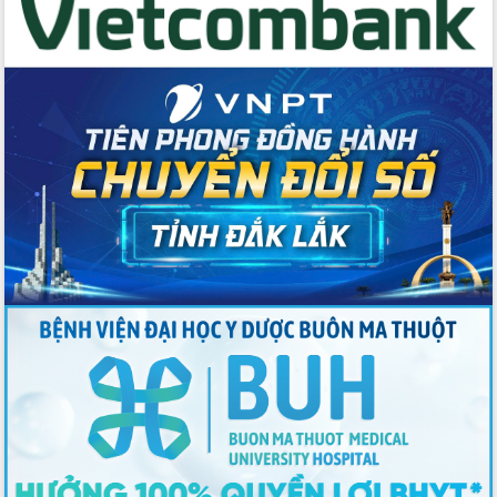
chịu ảnh hưởng nặng từ bão số 13
Chủ tịch UBND tỉnh kiểm tra công tác
phòng, chống bão số 13 tại các địa
bàn xung yếu
Tập trung đẩy nhanh giải ngân nguồn
vốn các chương trình mục tiêu quốc
gia
Xã Ea H'leo giữ vững và nâng cao chất
lượng các tiêu chí nông thôn mới
Công bố quyết định của Ban Thường
vụ Tỉnh ủy về công tác cán bộ
Nâng cao trách nhiệm người đứng
đầu, phát huy tinh thần chủ động,
sáng tạo để đảm bảo tiến độ giải ngân
vốn đầu tư công năm 2025
Sở Công Thương đột phá số hóa 100%
thủ tục trực tuyến lấy sự hài lòng của
doanh nghiệp làm thước đo phục vụ
Đảm bảo công tác bầu cử triển khai
đúng tiến độ, quy trình theo luật định
Ban Tuyên giáo và Dân vận Trung ương