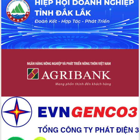
biển
Gỡ khó, khởi công xây dựng, sửa chữa
toàn bộ nhà ở cho hộ dân đúng tiến độ
đề ra
UBND tỉnh Đắk Lắk tổng kết công tác
quốc phòng, quân sự địa phương năm
2025
Tập trung triển khai quyết liệt, đồng bộ
các giải pháp nhằm thực hiện hiệu quả
các nhiệm vụ đề ra năm 2025
Phát huy vai trò của người có uy tín
trong phòng chống tảo hôn và hôn
nhân cận huyết thống
Nông sản Tây Nguyên thu hút doanh
nghiệp nước ngoài
Đắk Lắk định vị thương hiệu du lịch
“Biển – Rừng – Cà phê” trong không
gian phát triển mới
Hội nghị chia sẻ kinh nghiệm, chuyển
giao kỹ thuật y tế, định hướng phát
triển chuyên sâu đến 2030