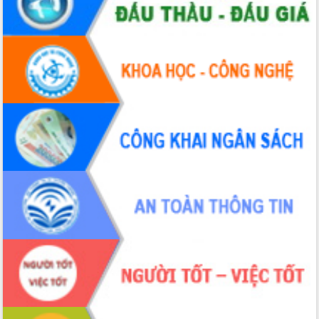
Huy giữ chức Bí thư Đảng ủy Ủy Ban
Nhân dân tỉnh
Bệnh án điện tử thúc đẩy chuyển đổi
số y tế tại Đắk Lắk
Chuyển đổi số thư viện: Mở rộng
không gian tri thức trong thời đại số
Đánh giá, rút kinh nghiệm công tác tổ
chức diễn tập trước ngày bầu cử
Chương trình “Gặp gỡ hữu nghị –
Friendship Meeting New Year 2026”
Bầu cử Quốc hội và HĐND: Cử tri Đắk
Lắk gửi gắm niềm tin, kỳ vọng vào lá
phiếu
Đắk Lắk sẵn sàng các điều kiện cho
Ngày hội bầu cử đại biểu Quốc hội
khóa XVI và HĐND các cấp nhiệm kỳ
2026-2031
Đảm bảo cuộc bầu cử đại biểu Quốc
hội và đại biểu HĐND các cấp diễn ra
an toàn, hiệu quả, đúng quy định