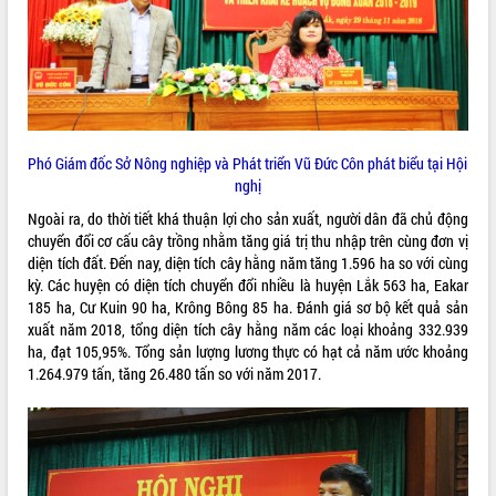
Lễ truy điệu và an táng hài cốt liệt sĩ
tại Nghĩa trang Liệt sĩ xã Sơn Hòa
Bàn giải pháp tháo gỡ khó khăn trong
xuất khẩu sầu riêng và triển khai quy
THỐNG KÊ TRUY CẬP
định EUDR
Thứ trưởng Bộ Nông nghiệp và Môi
Hôm nay:
4380
Phó Giám đốc Sở Nông nghiệp và Phát triển Vũ Đức Côn phát biểu tại Hội
trường Nguyễn Hoàng Hiệp khảo sát
Tất cả:
66017120
nghị
vùng trồng và doanh nghiệp đóng gói
sầu riêng tại Đắk Lắk
Ngoài ra, do thời tiết khá thuận lợi cho sản xuất, người dân đã chủ động
Trình diễn nghệ thuật chế biến các
chuyển đổi cơ cấu cây trồng nhằm tăng giá trị thu nhập trên cùng đơn vị
món ăn từ sầu riêng
diện tích đất. Đến nay, diện tích cây hằng năm tăng 1.596 ha so với cùng
kỳ. Các huyện có diện tích chuyển đổi nhiều là huyện Lắk 563 ha, Eakar
Đắk Lắk công bố Quy hoạch và xúc
185 ha, Cư Kuin 90 ha, Krông Bông 85 ha. Đánh giá sơ bộ kết quả sản
tiến đầu tư tỉnh
xuất năm 2018, tổng diện tích cây hằng năm các loại khoảng 332.939
Ngành cá ngừ Đắk Lắk chủ động thích
ha, đạt 105,95%. Tổng sản lượng lương thực có hạt cả năm ước khoảng
ứng để giữ vững thị trường xuất khẩu
1.264.979 tấn, tăng 26.480 tấn so với năm 2017.
Diễn đàn Kinh tế tư nhân Việt Nam đột
phá cơ chế - Hợp tác công tư
Đề án 06 tạo bước ngoặt đột phá trong
cải cách hành chính tỉnh Đắk Lắk
Kết nối tour, đẩy mạnh chuyển đổi số