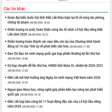
Đắk Lắk: Tôn vinh 46 giải pháp tại Hội
Các tin khác
thi Sáng tạo Kỹ thuật 2024 - 2025
Đắk Lắk rà soát, điều chỉnh Đề án 190
Đoàn đại biểu Quốc hội tỉnh Đắk Lắk thảo luận tại tổ về công tác phòng,
về phát triển nuôi trồng thủy sản
chống tội phạm
(06/08/2026, 18:32)
Phó Chủ tịch UBND tỉnh Đắk Lắk
Khẩn trương rà soát, hoàn thiện công tác tổ chức Lễ hội Sầu riêng Đắk
Trương Công Thái kiểm tra thực địa
Lắk năm 2026
(06/08/2026, 18:27)
Dự án cao tốc Khánh Hòa - Buôn Ma
Thuột
Khẩn trương hoàn thành các mục tiêu còn lại của Chương trình hành
động số 14 của Tỉnh ủy về phát triển văn hóa
(06/08/2026, 17:30)
Định vị cà phê Việt Nam như một “di
sản sống” trong dòng chảy toàn cầu
Ban Chỉ đạo An ninh mạng quốc gia họp phiên thường kỳ lần thứ hai
Xây dựng nông thôn mới: Nâng cao đời
(06/08/2026, 14:06)
sống người dân từ những mô hình thiết
Kỳ họp chuyên đề lần thứ hai, HĐND tỉnh khóa XI, nhiệm kỳ 2026-2031
thực
(06/08/2026, 12:02)
Quyết liệt tháo gỡ vướng mắc, đẩy
Đắk Lắk mít tinh hưởng ứng Ngày An ninh mạng Việt Nam năm 2026
nhanh tiến độ các dự án trọng điểm
(06/08/2026, 10:47)
trong Khu kinh tế Nam Phú Yên
Ngoại giao khoa học, công nghệ góp phần kiến tạo năng lực phát triển
Hòn Yến phát triển du lịch gắn với bảo
quốc gia
(05/08/2026, 18:13)
tồn biển
Đắk Lắk họp báo công bố 17 hoạt động đặc sắc của Lễ hội Sầu riêng
Lấy ý kiến điều chỉnh Quy hoạch tỉnh
năm 2026
(05/08/2026, 17:30)
Đắk Lắk thời kỳ 2021-2030, tầm nhìn