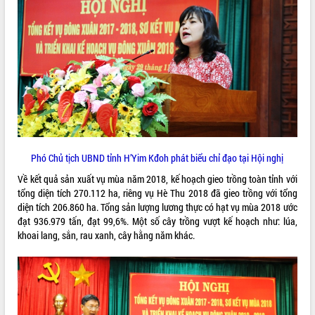
VIDEO
Loading the player...
Lễ truy tặng danh hiệu “Bà Mẹ Việt
Nam Anh hùng” và trao Huân chương
Lao động
UBND tỉnh Đắk Lắk triển khai nhiệm
vụ 6 tháng cuối năm 2026
Kỳ họp thứ Hai, Hội đồng nhân dân
Phó Chủ tịch UBND tỉnh H’Yim Kđoh phát biểu chỉ đạo tại Hội nghị
tỉnh khóa XI quyết nghị nhiều nội dung
quan trọng
ALBUM ẢNH
Về kết quả sản xuất vụ mùa năm 2018, kế hoạch gieo trồng toàn tỉnh với
Bí thư Tỉnh ủy Lương Nguyễn Minh
tổng diện tích 270.112 ha, riêng vụ Hè Thu 2018 đã gieo trồng với tổng
Triết thăm, tặng quà người có công với
diện tích 206.860 ha. Tổng sản lượng lương thực có hạt vụ mùa 2018 ước
cách mạng
đạt 936.979 tấn, đạt 99,6%. Một số cây trồng vượt kế hoạch như: lúa,
khoai lang, sắn, rau xanh, cây hằng năm khác.
Rà soát, hoàn thiện hệ thống thiết chế
văn hóa, thể thao đáp ứng yêu cầu
phát triển mới
Thường trực HĐND tỉnh Đắk Lắk gặp
mặt Đoàn chuyên gia y tế TP. Hồ Chí
Minh
LIÊN KẾT WEB