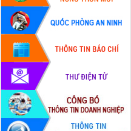
Ứng dụng sinh trắc học - Bước tiến
trong hành trình chuyển đổi số tại Đắk
Lắk
Đắk Lắk nâng cao hiệu quả công tác
Đảng từ Sổ tay đảng viên điện tử
Đắk Lắk đẩy mạnh nuôi biển công
nghệ, hướng tới phát triển thủy sản
bền vững
Tập huấn nâng cao năng lực triển khai
chuyển đổi số cho cán bộ, công chức
cấp xã
Đắk Lắk phát động hưởng ứng Ngày
Quyền của người tiêu dùng Việt Nam
2026
Đẩy mạnh cải cách hành chính, quyết
tâm đạt được mục tiêu tăng trưởng
hai con số trong năm 2026
Tổ chức trang trọng Lễ hội Đền thờ
Lương Văn Chánh năm 2026
Phó Bí thư Tỉnh ủy Đắk Lắk Đỗ Hữu