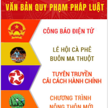
nhất, Quốc hội khóa XVI
Quyết liệt cải cách hành chính, khơi
thông nguồn lực phát triển
Nâng cao hiệu lực, hiệu quả HĐND
tỉnh thông qua hiện đại hóa hành chính
Xã Ea Phê gắn cải cách hành chính với
chuyển đổi số
Phó Chủ tịch Thường trực UBND tỉnh
Hồ Thị Nguyên Thảo làm việc tại Trung
tâm Phục vụ hành chính công xã Ea
Phê
Xây dựng nền hành chính số đồng
hành cùng nông dân dân, doanh nghiệp
Giai đoạn 2026-2030, Đắk Lắk phấn
đấu có 77% xã đạt chuẩn nông thôn
mới
Chuyển đổi số 'mở đường' cho nông
nghiệp Đắk Lắk tăng trưởng bứt phá
Triển khai đồng bộ đo đạc, lập hồ sơ
địa chính, hoàn thiện cơ sở dữ liệu đất
đai