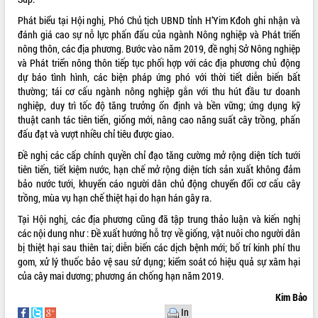
doanh nghiệp nhà nước
Hội nghị triển khai kết nối mạng
Phát biểu tại Hội nghị, Phó Chủ tịch UBND tỉnh H’Yim Kđoh ghi nhận và
truyền số liệu chuyên dùng phục vụ cơ
đánh giá cao sự nỗ lực phấn đấu của ngành Nông nghiệp và Phát triển
quan Đảng, Nhà nước
nông thôn, các địa phương. Bước vào năm 2019, đề nghị Sở Nông nghiệp
và Phát triển nông thôn tiếp tục phối hợp với các địa phương chủ động
Lễ phát động chuỗi hoạt động chung
dự báo tình hình, các biện pháp ứng phó với thời tiết diễn biến bất
tay làm sạch môi trường
thường; tái cơ cấu ngành nông nghiệp gắn với thu hút đầu tư doanh
Xã Ea Kar bước chuyển mình trong
nghiệp, duy trì tốc độ tăng trưởng ổn định và bền vững; ứng dụng kỹ
công tác cải cách hành chính mô hình
thuật canh tác tiên tiến, giống mới, nâng cao năng suất cây trồng, phấn
mới
đấu đạt và vượt nhiều chỉ tiêu được giao.
UBND tỉnh họp báo định kỳ tháng 4
Đề nghị các cấp chính quyền chỉ đạo tăng cường mở rộng diện tích tưới
năm 2026
tiên tiến, tiết kiệm nước, hạn chế mở rộng diện tích sản xuất không đảm
Hội thảo khoa học “Giải pháp thúc đẩy
bảo nước tưới, khuyến cáo người dân chủ động chuyển đổi cơ cấu cây
phát triển nền kinh tế xanh tại tỉnh
trồng, mùa vụ hạn chế thiệt hại do hạn hán gây ra.
Đắk Lắk”
Tại Hội nghị, các địa phương cũng đã tập trung thảo luận và kiến nghị
Tăng cường giám sát, đôn đốc thực
các nội dung như : Đề xuất hướng hỗ trợ về giống, vật nuôi cho người dân
hiện nhiệm vụ quản lý tài sản công
bị thiệt hại sau thiên tai; diễn biến các dịch bệnh mới; bố trí kinh phí thu
hàng tuần
gom, xử lý thuốc bảo vệ sau sử dụng; kiểm soát có hiệu quả sự xâm hại
Tháo gỡ những vướng mắc, đẩy mạnh
của cây mai dương; phương án chống hạn năm 2019.
công tác cải cách thủ tục hành chính
tại Trung tâm Phục vụ hành chính
Kim Bảo
công tỉnh
In