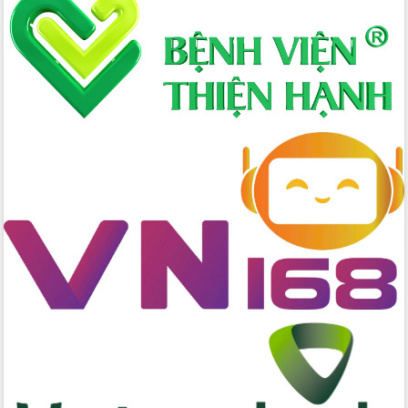
Chuyển đổi số mở ra không gian phát
triển trong lĩnh vực văn hóa, du lịch
Công bố quyết định của Ban Thường
vụ Tỉnh ủy về công tác cán bộ.
Thủ tướng Phạm Minh Chính: Khẩn
trương tái thiết cuộc sống người dân
sau thiên tai
Tập trung nâng cao chất lượng, tổ
chức sản xuất sầu riêng theo hướng
bền vững
Đẩy nhanh công tác khắc phục, ổn
định đời sống Nhân dân sau bão số 13
Bí thư Tỉnh ủy Lương Nguyễn Minh
Triết dự Ngày hội đại đoàn kết tại
Buôn Đăk Tuôr, xã Cư Pui
Khởi công xây dựng Trường Phổ thông
nội trú liên cấp tiểu học và THCS xã Ia
Rvê
Phó Thủ tướng Chính phủ Mai Văn
Chính chia sẻ, động viên người dân