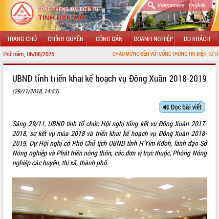
|
Vietnamese
English
TRANG CHỦ
CHÍNH QUYỀN
CÔNG DÂN
DOANH NGHIỆP
DU KHÁCH
Thứ năm, 06/08/2026
CHÀO MỪNG ĐẾN VỚI CỔNG THÔNG TIN ĐIỆN TỬ TỈNH ĐẮK LẮK
GIỚI THIỆU
UBND tỉnh triển khai kế hoạch vụ Đông Xuân 2018-2019
(29/11/2018, 14:53)
LÃNH ĐẠO UBND TỈNH
Đọc bài viết
TIN TỨC SỰ KIỆN
Sáng 29/11, UBND tỉnh tổ chức Hội nghị tổng kết vụ Đông Xuân 2017-
SỞ, BAN, NGÀNH
2018, sơ kết vụ mùa 2018 và triển khai kế hoạch vụ Đông Xuân 2018-
2019. Dự Hội nghị có Phó Chủ tịch UBND tỉnh H’Yim Kđoh, lãnh đạo Sở
UBND CÁC XÃ, PHƯỜNG
Nông nghiệp và Phát triển nông thôn, các đơn vị trực thuộc, Phòng Nông
nghiệp các huyện, thị xã, thành phố.
THÔNG TIN CHỈ ĐẠO ĐIỀU HÀNH
HỆ THỐNG VĂN BẢN
VĂN BẢN HĐND TỈNH