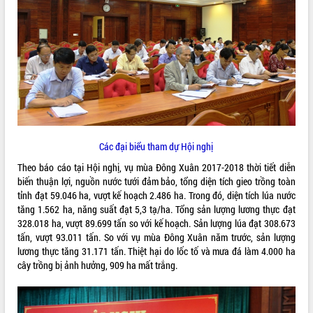
ĐIỂM TIN VĂN BẢN
QUY HOẠCH - KẾ HOẠCH
Các đại biểu tham dự Hội nghị
Theo báo cáo tại Hội nghị, vụ mùa Đông Xuân 2017-2018 thời tiết diễn
biến thuận lợi, nguồn nước tưới đảm bảo, tổng diện tích gieo trồng toàn
tỉnh đạt 59.046 ha, vượt kế hoạch 2.486 ha. Trong đó, diện tích lúa nước
tăng 1.562 ha, năng suất đạt 5,3 tạ/ha. Tổng sản lượng lương thực đạt
328.018 ha, vượt 89.699 tấn so với kế hoạch. Sản lượng lúa đạt 308.673
tấn, vượt 93.011 tấn. So với vụ mùa Đông Xuân năm trước, sản lượng
lương thực tăng 31.171 tấn. Thiệt hại do lốc tố và mưa đá làm 4.000 ha
cây trồng bị ảnh hưởng, 909 ha mất trắng.