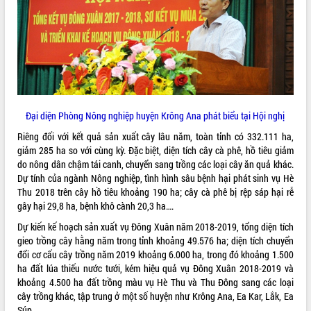
để phát triển du lịch Đắk Lắk
Khởi động Dự án Đầu tư xây dựng hạ
tầng kỹ thuật Cụm công nghiệp Tân
Tiến
Gặp mặt các cơ quan báo chí nhân Kỷ
niệm 101 năm Ngày Báo chí Cách
mạng Việt Nam
Đắk Lắk sơ kết 4 năm triển khai thực
Đại diện Phòng Nông nghiệp huyện Krông Ana phát biểu tại Hội nghị
hiện Đề án 06 của Chính phủ
Riêng đối với kết quả sản xuất cây lâu năm, toàn tỉnh có 332.111 ha,
Họp báo thông tin về Hội nghị Công bố
giảm 285 ha so với cùng kỳ. Đặc biệt, diện tích cây cà phê, hồ tiêu giảm
Quy hoạch và Xúc tiến đầu tư tỉnh Đắk
do nông dân chậm tái canh, chuyển sang trồng các loại cây ăn quả khác.
Lắk
Dự tính của ngành Nông nghiệp, tình hình sâu bệnh hại phát sinh vụ Hè
Khơi thông điểm nghẽn, đẩy nhanh
Thu 2018 trên cây hồ tiêu khoảng 190 ha; cây cà phê bị rệp sáp hại rễ
giải ngân vốn khắc phục thiên tai
gây hại 29,8 ha, bệnh khô cành 20,3 ha….
HĐND tỉnh thông qua điều chỉnh Quy
Dự kiến kế hoạch sản xuất vụ Đông Xuân năm 2018-2019, tổng diện tích
hoạch tỉnh thời kỳ 2021-2030
gieo trồng cây hằng năm trong tỉnh khoảng 49.576 ha; diện tích chuyển
Hội thảo góp ý hồ sơ điều chỉnh quy
đổi cơ cấu cây trồng năm 2019 khoảng 6.000 ha, trong đó khoảng 1.500
hoạch tỉnh Đắk Lắk thời kỳ 2021-2030,
ha đất lúa thiếu nước tưới, kém hiệu quả vụ Đông Xuân 2018-2019 và
tầm nhìn đến năm 2050
khoảng 4.500 ha đất trồng màu vụ Hè Thu và Thu Đông sang các loại
cây trồng khác, tập trung ở một số huyện như Krông Ana, Ea Kar, Lắk, Ea
Nâng cao hiệu quả hoạt động của các
Súp.