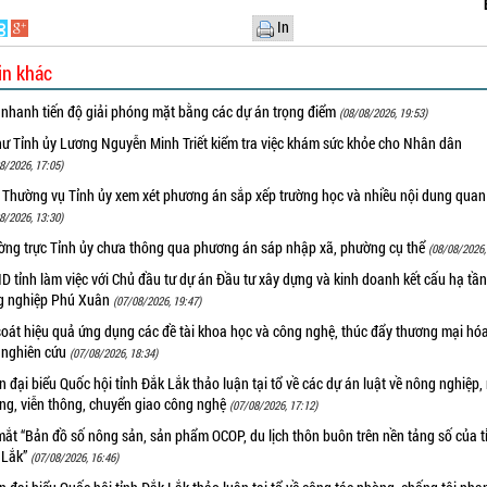
In
in khác
 nhanh tiến độ giải phóng mặt bằng các dự án trọng điểm
(08/08/2026, 19:53)
hư Tỉnh ủy Lương Nguyễn Minh Triết kiểm tra việc khám sức khỏe cho Nhân dân
8/2026, 17:05)
 Thường vụ Tỉnh ủy xem xét phương án sắp xếp trường học và nhiều nội dung quan
8/2026, 13:30)
ờng trực Tỉnh ủy chưa thông qua phương án sáp nhập xã, phường cụ thể
(08/08/2026,
 tỉnh làm việc với Chủ đầu tư dự án Đầu tư xây dựng và kinh doanh kết cấu hạ tầ
g nghiệp Phú Xuân
(07/08/2026, 19:47)
oát hiệu quả ứng dụng các đề tài khoa học và công nghệ, thúc đẩy thương mại hóa
 nghiên cứu
(07/08/2026, 18:34)
 đại biểu Quốc hội tỉnh Đắk Lắk thảo luận tại tổ về các dự án luật về nông nghiệp,
ờng, viễn thông, chuyển giao công nghệ
(07/08/2026, 17:12)
ắt “Bản đồ số nông sản, sản phẩm OCOP, du lịch thôn buôn trên nền tảng số của t
 Lắk”
(07/08/2026, 16:46)