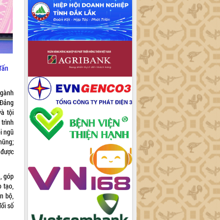
 Tấn
ngành
a Đảng
à tội
 trình
ội ngũ
hũng;
 được
h, góp
o tạo,
n bộ,
đổi số