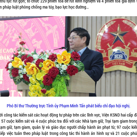
thủ tục rút gọn; tổ chức 229 phiên tòa để rút kinh nghiệm và 4 phiên tòa giả định
ền pháp luật phòng chống ma túy, bạo lực học đường…
Phó Bí thư Thường trực Tỉnh ủy Phạm Minh Tấn phát biểu chỉ đạo hội nghị.
ới công tác kiểm sát các hoạt động tư pháp trên các lĩnh vực, Viện KSND hai cấp đ
 57 cuộc kiểm sát và 4 cuộc phúc tra đối với các Nhà tạm giữ, Trại tạm giam trong
 tạm giữ, tạm giam, quản lý và giáo dục người chấp hành án phạt tù; 97 cuộc kiể
 tiếp việc tuân theo pháp luật trong công tác thi hành án hình sự và 21 cuộc phúc