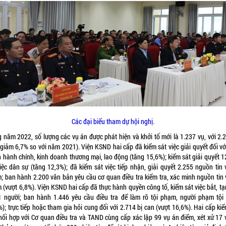
Các đại biểu tham dự hội nghị.
g năm 2022, số lượng các vụ án được phát hiện và khởi tố mới là 1.237 vụ, với 2.2
(giảm 6,7% so với năm 2021). Viện KSND hai cấp đã kiểm sát việc giải quyết đối vớ
n hành chính, kinh doanh thương mại, lao động (tăng 15,6%); kiểm sát giải quyết 1
iệc dân sự (tăng 12,3%); đã kiểm sát việc tiếp nhận, giải quyết 2.255 nguồn tin 
; ban hành 2.200 văn bản yêu cầu cơ quan điều tra kiểm tra, xác minh nguồn tin v
 (vượt 6,8%). Viện KSND hai cấp đã thực hành quyền công tố, kiểm sát việc bắt, tạ
1 người; ban hành 1.446 yêu cầu điều tra để làm rõ tội phạm, người phạm tội 
); trực tiếp hoặc tham gia hỏi cung đối với 2.714 bị can (vượt 16,6%). Hai cấp ki
hối hợp với Cơ quan điều tra và TAND cùng cấp xác lập 99 vụ án điểm, xét xử 17 