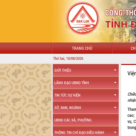
TRANG CHỦ
CH
Thứ hai, 10/08/2026
GIỚI THIỆU
Việ
LÃNH ĐẠO UBND TỈNH
Chiề
TIN TỨC SỰ KIỆN
nhiệ
SỞ, BAN, NGÀNH
Tham
cao;
UBND CÁC XÃ, PHƯỜNG
vụ, 
trong
THÔNG TIN CHỈ ĐẠO ĐIỀU HÀNH