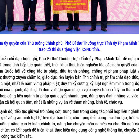
a ủy quyền của Thủ tướng Chính phủ, Phó Bí thư Thường trực Tỉnh ủy Phạm Minh
trao Cờ thi đua tặng Viện KSND tỉnh.
 biểu chỉ đạo hội nghị, Phó Bí thư Thường trực Tỉnh ủy Phạm Minh Tấn đề nghị 
trong tỉnh tiếp tục quán triệt, triển khai thực hiện nghiêm túc các nghị quyết củ
ủa Quốc hội về công tác tư pháp, đấu tranh phòng, chống vi phạm pháp luật v
 thường xuyên chăm lo, giáo dục, rèn luyện bản lĩnh chính trị, phẩm chất đạo đức,
c mặt, nhất là nắm vững pháp luật; duy trì kỷ cương, kỷ luật nghiêm minh trong đ
bộ của ngành, đặc biệt là đơn vị được giao nhiệm vụ chuyên trách xử lý án tham n
 hợp cùng liên ngành tư pháp giải quyết nhanh, gọn, đúng quy định những vụ việc
ận xã hội quan tâm, nhất là những vụ án về tham nhũng, kinh tế, chức vụ.
ạnh đó, tiếp tục giữ vai trò nòng cốt, trung tâm trong công tác phối hợp liên ngàn
giữ vững an ninh trật tự trên địa bàn tỉnh; chú trọng đến công tác đào tạo, tự đà
dưỡng, nâng cao lý luận chính trị, năng lực chuyên môn nghiệp vụ cho đội ngũ cá
chức; có kế hoạch để triển khai, thực hiện ứng dụng công nghệ thông tin, chuyển 
g công tác kiểm sát…