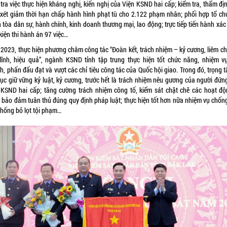
tra việc thực hiện kháng nghị, kiến nghị của Viện KSND hai cấp; kiểm tra, thẩm đị
 xét giảm thời hạn chấp hành hình phạt tù cho 2.122 phạm nhân; phối hợp tổ ch
 tòa dân sự, hành chính, kinh doanh thương mại, lao động; trực tiếp tiến hành xá
kiện thi hành án 97 việc…
2023, thực hiện phương châm công tác “Đoàn kết, trách nhiệm – kỷ cương, liêm ch
lĩnh, hiệu quả”, ngành KSND tỉnh tập trung thực hiện tốt chức năng, nhiệm v
, phấn đấu đạt và vượt các chỉ tiêu công tác của Quốc hội giao. Trong đó, trọng 
 tục giữ vững kỷ luật, kỷ cương, trước hết là trách nhiệm nêu gương của người đứn
 KSND hai cấp; tăng cường trách nhiệm công tố, kiểm sát chặt chẽ các hoạt độ
 bảo đảm tuân thủ đúng quy định pháp luật; thực hiện tốt hơn nữa nhiệm vụ chốn
chống bỏ lọt tội phạm…