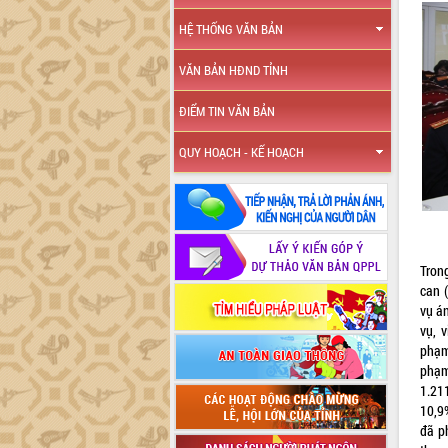
HỆ THỐNG VĂN BẢN
VĂN BẢN HĐND TỈNH
ĐIỂM TIN VĂN BẢN
QUY HOẠCH - KẾ HOẠCH
Tron
can 
vụ á
vụ, v
phạm
phạm
1.21
10,9%
đã p