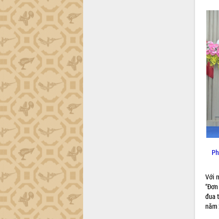
Quy hoạch và Xúc tiến đầu tư tỉnh Đắk
Lắk
Khơi thông điểm nghẽn, đẩy nhanh
giải ngân vốn khắc phục thiên tai
HĐND tỉnh thông qua điều chỉnh Quy
hoạch tỉnh thời kỳ 2021-2030
Hội thảo góp ý hồ sơ điều chỉnh quy
hoạch tỉnh Đắk Lắk thời kỳ 2021-2030,
tầm nhìn đến năm 2050
Nâng cao hiệu quả hoạt động của các
doanh nghiệp nhà nước
Hội nghị triển khai kết nối mạng
truyền số liệu chuyên dùng phục vụ cơ
quan Đảng, Nhà nước
Lễ phát động chuỗi hoạt động chung
Ph
tay làm sạch môi trường
Xã Ea Kar bước chuyển mình trong
Với 
công tác cải cách hành chính mô hình
“Đơn
mới
đua t
UBND tỉnh họp báo định kỳ tháng 4
năm 
năm 2026