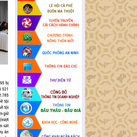
95 bị
i 521
2.785
về tội
ề tội
m giữ
(vượt
ểm sát
vụ án