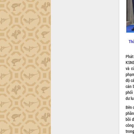
món ăn từ sầu riêng
Đắk Lắk công bố Quy hoạch và xúc
tiến đầu tư tỉnh
Ngành cá ngừ Đắk Lắk chủ động thích
ứng để giữ vững thị trường xuất khẩu
Diễn đàn Kinh tế tư nhân Việt Nam đột
Thừ
phá cơ chế - Hợp tác công tư
Đề án 06 tạo bước ngoặt đột phá trong
cải cách hành chính tỉnh Đắk Lắk
Phát
KSND 
Kết nối tour, đẩy mạnh chuyển đổi số
và c
để phát triển du lịch Đắk Lắk
phạm;
Khởi động Dự án Đầu tư xây dựng hạ
độ cá
tầng kỹ thuật Cụm công nghiệp Tân
cán 
Tiến
phối
Gặp mặt các cơ quan báo chí nhân Kỷ
dư lu
niệm 101 năm Ngày Báo chí Cách
Bên c
mạng Việt Nam
phần 
Đắk Lắk sơ kết 4 năm triển khai thực
bồi 
hiện Đề án 06 của Chính phủ
công 
Họp báo thông tin về Hội nghị Công bố
tron