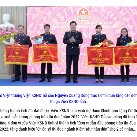
ó Viện trưởng Viện KSND Tối cao Nguyễn Quang Dũng trao Cờ thi đua tặng các đơn
thuộc Viện KSND tỉnh.
những thành tích đã đạt được, Viện KSND tỉnh vinh dự được Chính phủ tặng Cờ th
 vị xuất sắc trong phong trào thi đua” năm 2022. Viện KSND Tối cao cũng đã trao C
ặng 4 đơn vị của Viện KSND tỉnh vì thành tích “Đơn vị dẫn đầu phong trào thi đua
2022; tặng danh hiệu “Chiến sỹ thi đua ngành Kiểm sát nhân dân” cho 2 cá nhân…