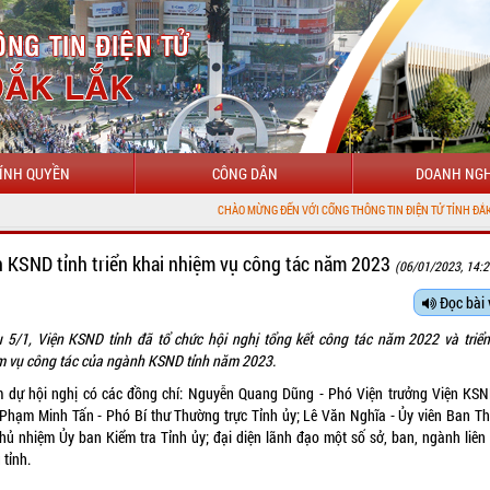
ÍNH QUYỀN
CÔNG DÂN
DOANH NGH
CHÀO MỪNG ĐẾN VỚI CỔNG THÔNG TIN ĐIỆN TỬ TỈNH ĐẮK LẮK
n KSND tỉnh triển khai nhiệm vụ công tác năm 2023
(06/01/2023, 14:2
Đọc bài 
u 5/1, Viện KSND tỉnh đã tổ chức hội nghị tổng kết công tác năm 2022 và triển
m vụ công tác của ngành KSND tỉnh năm 2023.
 dự hội nghị có các đồng chí: Nguyễn Quang Dũng - Phó Viện trưởng Viện KSN
 Phạm Minh Tấn - Phó Bí thư Thường trực Tỉnh ủy; Lê Văn Nghĩa - Ủy viên Ban T
Chủ nhiệm Ủy ban Kiểm tra Tỉnh ủy; đại diện lãnh đạo một số sở, ban, ngành liên
 tỉnh.