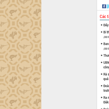
Hội thảo khoa học “Giải pháp thúc đẩy
phát triển nền kinh tế xanh tại tỉnh
Đắk Lắk”
Các t
Tăng cường giám sát, đôn đốc thực
Đẩy
hiện nhiệm vụ quản lý tài sản công
hàng tuần
Bí t
Tháo gỡ những vướng mắc, đẩy mạnh
(08/0
công tác cải cách thủ tục hành chính
Ban
tại Trung tâm Phục vụ hành chính
(08/0
công tỉnh
Thư
Đắk Lắk: Tôn vinh 46 giải pháp tại Hội
thi Sáng tạo Kỹ thuật 2024 - 2025
UBND
côn
Đắk Lắk rà soát, điều chỉnh Đề án 190
về phát triển nuôi trồng thủy sản
Rà s
Phó Chủ tịch UBND tỉnh Đắk Lắk
quả
Trương Công Thái kiểm tra thực địa
Đoàn
Dự án cao tốc Khánh Hòa - Buôn Ma
trư
Thuột
Ra m
Định vị cà phê Việt Nam như một “di
Đắk
sản sống” trong dòng chảy toàn cầu