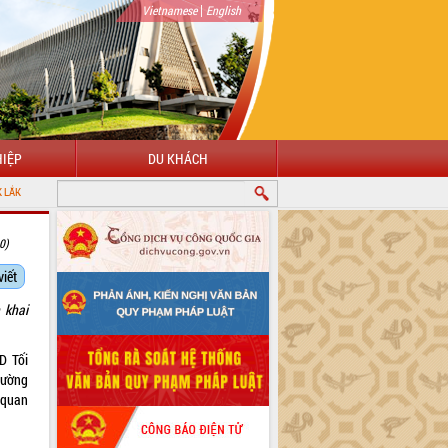
|
Vietnamese
English
IỆP
DU KHÁCH
0)
viết
 khai
D Tối
hường
 quan