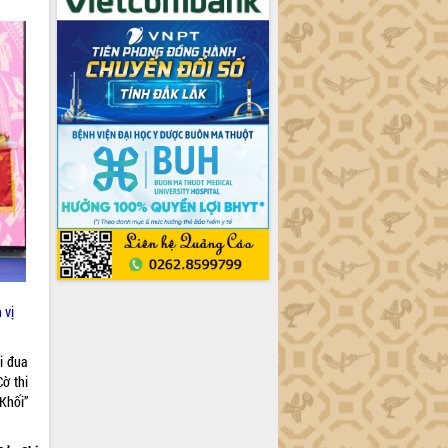
 vị
i đua
ờ thi
 Khối”