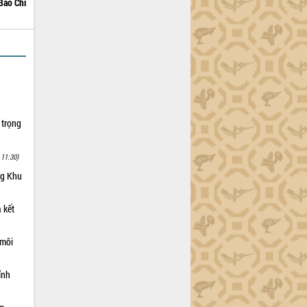
Bảo Chi
 trọng
 11:30)
ng Khu
 kết
 môi
ỉnh