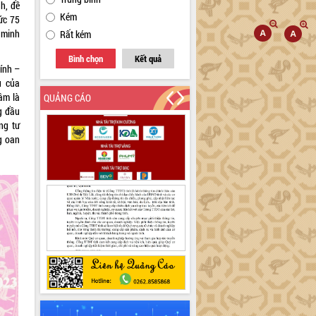
nh, đề
Kém
ức 75
c minh
Rất kém
Bình chọn
Kết quả
ính –
ụ của
tâm là
QUẢNG CÁO
g đầu
ng tư
g oan