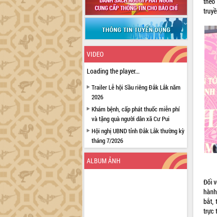
theo 
truy
VIDEO
Loading the player...
Trailer Lễ hội Sầu riêng Đắk Lắk năm
2026
Khám bệnh, cấp phát thuốc miễn phí
và tặng quà người dân xã Cư Pui
Hội nghị UBND tỉnh Đắk Lắk thường kỳ
tháng 7/2026
Lễ truy tặng danh hiệu “Bà Mẹ Việt
ALBUM ẢNH
Nam Anh hùng” và trao Huân chương
Lao động
Đối v
UBND tỉnh Đắk Lắk triển khai nhiệm
hành
vụ 6 tháng cuối năm 2026
bắt,
Kỳ họp thứ Hai, Hội đồng nhân dân
trực
tỉnh khóa XI quyết nghị nhiều nội dung