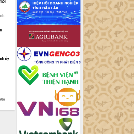
 môi
ỉnh
ạm
ỉnh ủy
026,