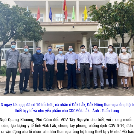
 3 ngày kêu gọi, đã có 10 tổ chức, cá nhân ở Đắk Lắk, Đắk Nông tham gia ủng hộ t
thiết bị y tế và nhu yếu phẩm cho CDC Đắk Lắk - Ảnh : Tuấn Long
Ngô Quang Khương, Phó Giám đốc VOV Tây Nguyên cho biết, với mong muốn
 cùng lực lượng y tế tỉnh Đắk Lắk, chung tay phòng, chống dịch COVID-19, đơn 
 ra vận động các tổ chức, cá nhân tham gia ủng hộ trang thiết bị y tế như: Đồ bảo