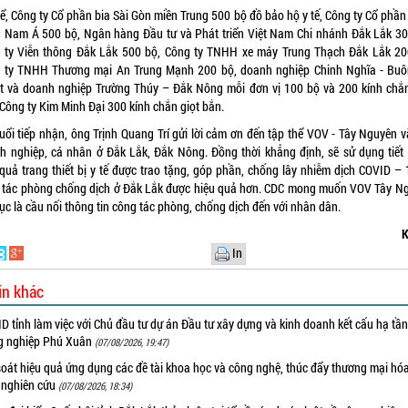
hể, Công ty Cổ phần bia Sài Gòn miền Trung 500 bộ đồ bảo hộ y tế, Công ty Cổ phần
 Nam Á 500 bộ, Ngân hàng Đầu tư và Phát triển Việt Nam Chi nhánh Đắk Lắk 30
 ty Viễn thông Đắk Lắk 500 bộ, Công ty TNHH xe máy Trung Thạch Đắk Lắk 20
 ty TNHH Thương mại An Trung Mạnh 200 bộ, doanh nghiệp Chinh Nghĩa - Bu
t và doanh nghiệp Trường Thúy – Đắk Nông mỗi đơn vị 100 bộ và 200 kính chắn
 Công ty Kim Minh Đại 300 kính chắn giọt bắn.
buổi tiếp nhận, ông Trịnh Quang Trí gửi lời cảm ơn đến tập thể VOV - Tây Nguyên v
h nghiệp, cá nhân ở Đắk Lắk, Đắk Nông. Đồng thời khẳng định, sẽ sử dụng tiết 
 quả trang thiết bị y tế được trao tặng, góp phần, chống lây nhiễm dịch COVID – 
 tác phòng chống dịch ở Đắk Lắk được hiệu quả hơn. CDC mong muốn VOV Tây N
tục là cầu nối thông tin công tác phòng, chống dịch đến với nhân dân.
K
In
in khác
 tỉnh làm việc với Chủ đầu tư dự án Đầu tư xây dựng và kinh doanh kết cấu hạ tầ
g nghiệp Phú Xuân
(07/08/2026, 19:47)
oát hiệu quả ứng dụng các đề tài khoa học và công nghệ, thúc đẩy thương mại hóa
 nghiên cứu
(07/08/2026, 18:34)