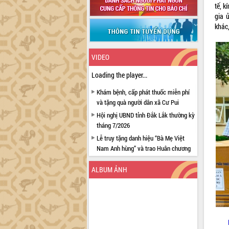
tế, 
gia 
khác,
VIDEO
Loading the player...
Khám bệnh, cấp phát thuốc miễn phí
và tặng quà người dân xã Cư Pui
Hội nghị UBND tỉnh Đắk Lắk thường kỳ
tháng 7/2026
Lễ truy tặng danh hiệu “Bà Mẹ Việt
Nam Anh hùng” và trao Huân chương
Lao động
ALBUM ẢNH
UBND tỉnh Đắk Lắk triển khai nhiệm
vụ 6 tháng cuối năm 2026
Kỳ họp thứ Hai, Hội đồng nhân dân
tỉnh khóa XI quyết nghị nhiều nội dung
quan trọng
Bí thư Tỉnh ủy Lương Nguyễn Minh