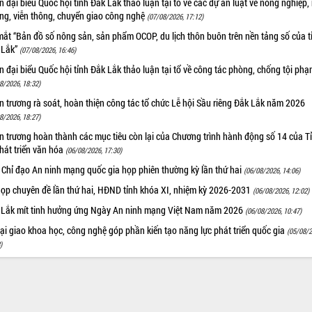
 đại biểu Quốc hội tỉnh Đắk Lắk thảo luận tại tổ về các dự án luật về nông nghiệp,
ờng, viễn thông, chuyển giao công nghệ
(07/08/2026, 17:12)
ắt “Bản đồ số nông sản, sản phẩm OCOP, du lịch thôn buôn trên nền tảng số của t
 Lắk”
(07/08/2026, 16:46)
 đại biểu Quốc hội tỉnh Đắk Lắk thảo luận tại tổ về công tác phòng, chống tội ph
8/2026, 18:32)
 trương rà soát, hoàn thiện công tác tổ chức Lễ hội Sầu riêng Đắk Lắk năm 2026
8/2026, 18:27)
 trương hoàn thành các mục tiêu còn lại của Chương trình hành động số 14 của T
hát triển văn hóa
(06/08/2026, 17:30)
 Chỉ đạo An ninh mạng quốc gia họp phiên thường kỳ lần thứ hai
(06/08/2026, 14:06)
họp chuyên đề lần thứ hai, HĐND tỉnh khóa XI, nhiệm kỳ 2026-2031
(06/08/2026, 12:02)
 Lắk mít tinh hưởng ứng Ngày An ninh mạng Việt Nam năm 2026
(06/08/2026, 10:47)
i giao khoa học, công nghệ góp phần kiến tạo năng lực phát triển quốc gia
(05/08/2
)