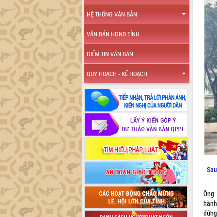
HỆ THỐNG VĂN BẢN
VĂN BẢN HĐND TỈNH
ĐIỂM TIN VĂN BẢN
QUY HOẠCH - KẾ HOẠCH
Sau
Ông 
hành
đứng