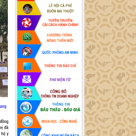
rang
 đồng
vị đã
 hộ y