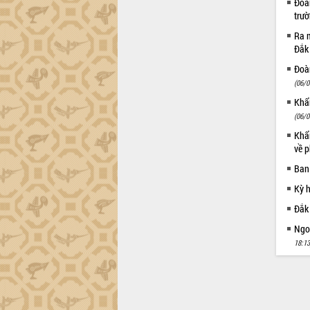
Đoàn
tiến đầu tư tỉnh
trư
Ngành cá ngừ Đắk Lắk chủ động thích
ứng để giữ vững thị trường xuất khẩu
Ra m
Đắk
Diễn đàn Kinh tế tư nhân Việt Nam đột
phá cơ chế - Hợp tác công tư
Đoàn
Đề án 06 tạo bước ngoặt đột phá trong
(06/0
cải cách hành chính tỉnh Đắk Lắk
Khẩn
Kết nối tour, đẩy mạnh chuyển đổi số
(06/0
để phát triển du lịch Đắk Lắk
Khẩn
Khởi động Dự án Đầu tư xây dựng hạ
về p
tầng kỹ thuật Cụm công nghiệp Tân
Ban
Tiến
Kỳ 
Gặp mặt các cơ quan báo chí nhân Kỷ
niệm 101 năm Ngày Báo chí Cách
Đắk
mạng Việt Nam
Ngoạ
Đắk Lắk sơ kết 4 năm triển khai thực
18:13
hiện Đề án 06 của Chính phủ
Họp báo thông tin về Hội nghị Công bố
Quy hoạch và Xúc tiến đầu tư tỉnh Đắk
Lắk