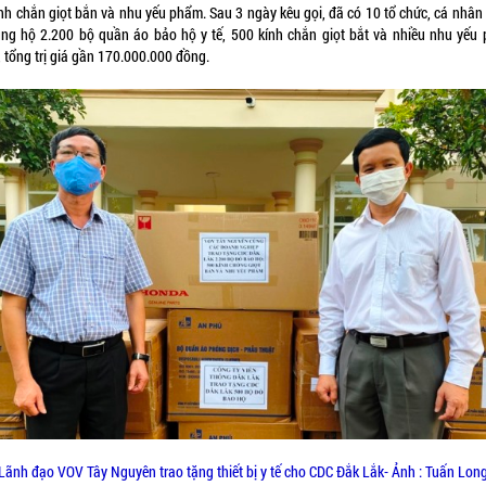
kính chắn giọt bắn và nhu yếu phẩm. Sau 3 ngày kêu gọi, đã có 10 tổ chức, cá nhân
ủng hộ 2.200 bộ quần áo bảo hộ y tế, 500 kính chắn giọt bắt và nhiều nhu yếu
 tổng trị giá gần 170.000.000 đồng.
Lãnh đạo VOV Tây Nguyên trao tặng thiết bị y tế cho CDC Đắk Lắk- Ảnh : Tuấn Lon