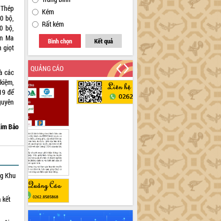
 Thép
Kém
0 bộ,
Rất kém
0 bộ,
ôn Ma
Bình chọn
Kết quả
 giọt
QUẢNG CÁO
à các
kiệm,
19 để
guyên
im Bảo
ng Khu
 kết