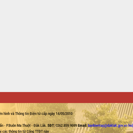
n hình và Thông tin Điện tử cấp ngày 14/05/2010
ẩn - P.Buôn Ma Thuột - Đắk Lắk.
SĐT:
0262.859.9699
Email:
banbientap@daklak.gov.vn ho
lại các thông tin từ Cổng TTĐT này