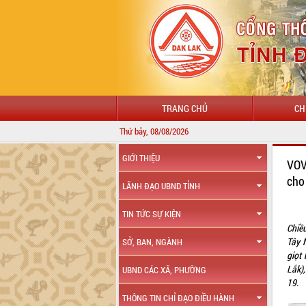
TRANG CHỦ
CH
Thứ bảy, 08/08/2026
GIỚI THIỆU
VOV
cho
LÃNH ĐẠO UBND TỈNH
TIN TỨC SỰ KIỆN
Chiề
Tây 
SỞ, BAN, NGÀNH
giọt
Lắk),
UBND CÁC XÃ, PHƯỜNG
19.
THÔNG TIN CHỈ ĐẠO ĐIỀU HÀNH