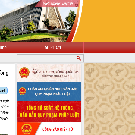
|
Vietnamese
English
IỆP
DU KHÁCH
đồng
viết
u vực
 chắn
C Đắk
COVID-