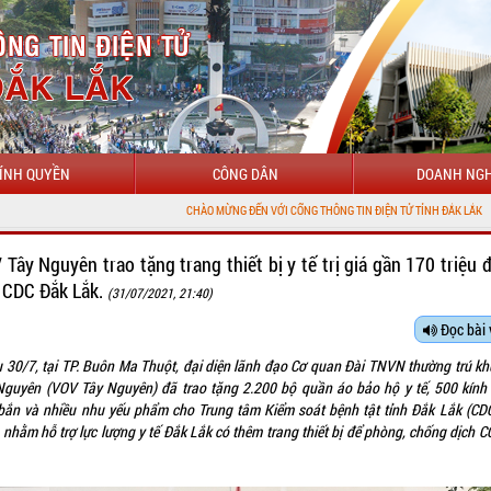
ÍNH QUYỀN
CÔNG DÂN
DOANH NGH
CHÀO MỪNG ĐẾN VỚI CỔNG THÔNG TIN ĐIỆN TỬ TỈNH ĐẮK LẮK
 Tây Nguyên trao tặng trang thiết bị y tế trị giá gần 170 triệu 
 CDC Đắk Lắk.
(31/07/2021, 21:40)
Đọc bài 
u 30/7, tại TP. Buôn Ma Thuột, đại diện lãnh đạo Cơ quan Đài TNVN thường trú kh
Nguyên (VOV Tây Nguyên) đã trao tặng 2.200 bộ quần áo bảo hộ y tế, 500 kính
 bắn và nhiều nhu yếu phẩm cho Trung tâm Kiểm soát bệnh tật tỉnh Đắk Lắk (CD
 nhằm hỗ trợ lực lượng y tế Đắk Lắk có thêm trang thiết bị để phòng, chống dịch 