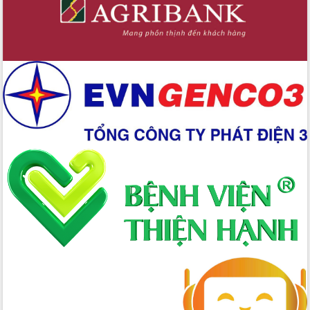
cấp xã
Đắk Lắk phát động hưởng ứng Ngày
Quyền của người tiêu dùng Việt Nam
2026
Đẩy mạnh cải cách hành chính, quyết
tâm đạt được mục tiêu tăng trưởng
hai con số trong năm 2026
Tổ chức trang trọng Lễ hội Đền thờ
Lương Văn Chánh năm 2026
Phó Bí thư Tỉnh ủy Đắk Lắk Đỗ Hữu
Huy giữ chức Bí thư Đảng ủy Ủy Ban
Nhân dân tỉnh
Bệnh án điện tử thúc đẩy chuyển đổi
số y tế tại Đắk Lắk
Chuyển đổi số thư viện: Mở rộng
không gian tri thức trong thời đại số
Đánh giá, rút kinh nghiệm công tác tổ
chức diễn tập trước ngày bầu cử
Chương trình “Gặp gỡ hữu nghị –
Friendship Meeting New Year 2026”