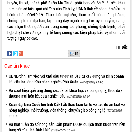
huyện, thị xã, thành phố Buôn Ma Thuột phối hợp với Sở Y tế triển khai
VIDEO
thực hiện có hiệu quả chỉ đạo của Tỉnh ủy, UBND tỉnh về công tác điều trị
bệnh nhân COVID-19. Thực hiện nghiêm, thực chất công tác phòng,
chống dịch trên địa bàn, tập trung đẩy mạnh công tác tuyên truyền, nâng
cao nhận thức người dân trong công tác phòng, chống dịch bệnh, phối
hợp chặt chẽ với ngành y tế tăng cường các biện pháp bảo vệ nhóm đối
tượng nguy cơ cao.
HT Bắc
In
Các tin khác
Khám bệnh, cấp phát thuốc miễn phí
và tặng quà người dân xã Cư Pui
UBND tỉnh làm việc với Chủ đầu tư dự án Đầu tư xây dựng và kinh doanh
Hội nghị UBND tỉnh Đắk Lắk thường kỳ
kết cấu hạ tầng Khu công nghiệp Phú Xuân
(07/08/2026, 19:47)
tháng 7/2026
Rà soát hiệu quả ứng dụng các đề tài khoa học và công nghệ, thúc đẩy
Lễ truy tặng danh hiệu “Bà Mẹ Việt
thương mại hóa kết quả nghiên cứu
(07/08/2026, 18:34)
Nam Anh hùng” và trao Huân chương
Đoàn đại biểu Quốc hội tỉnh Đắk Lắk thảo luận tại tổ về các dự án luật về
Lao động
nông nghiệp, môi trường, viễn thông, chuyển giao công nghệ
(07/08/2026,
ALBUM ẢNH
UBND tỉnh Đắk Lắk triển khai nhiệm
17:12)
vụ 6 tháng cuối năm 2026
Ra mắt “Bản đồ số nông sản, sản phẩm OCOP, du lịch thôn buôn trên nền
Kỳ họp thứ Hai, Hội đồng nhân dân
tảng số của tỉnh Đắk Lắk”
(07/08/2026, 16:46)
tỉnh khóa XI quyết nghị nhiều nội dung