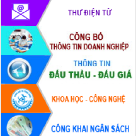
Hội thảo khoa học “Giải pháp thúc đẩy
phát triển nền kinh tế xanh tại tỉnh
Đắk Lắk”
Tăng cường giám sát, đôn đốc thực
hiện nhiệm vụ quản lý tài sản công
hàng tuần
Tháo gỡ những vướng mắc, đẩy mạnh
công tác cải cách thủ tục hành chính
tại Trung tâm Phục vụ hành chính
công tỉnh
Đắk Lắk: Tôn vinh 46 giải pháp tại Hội
thi Sáng tạo Kỹ thuật 2024 - 2025
Đắk Lắk rà soát, điều chỉnh Đề án 190
về phát triển nuôi trồng thủy sản
Phó Chủ tịch UBND tỉnh Đắk Lắk
Trương Công Thái kiểm tra thực địa
Dự án cao tốc Khánh Hòa - Buôn Ma
Thuột
Định vị cà phê Việt Nam như một “di
sản sống” trong dòng chảy toàn cầu