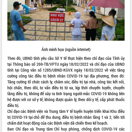
ĐIỂM TIN VĂN BẢN
QUY HOẠCH - KẾ HOẠCH
Ảnh minh họa (nguồn internet)
Theo đó, UBND tỉnh yêu cầu Sở Y tế thực hiện theo chỉ đạo của Tỉnh ủy
tại Thông báo số 269-TB/VPTU ngày 18/02/2022 và chỉ đạo của UBND
tỉnh tại Công văn số 1285/UBND-KGVX ngày 18/02/2022 về việc tăng
cường công tác điều trị bệnh nhân COVID-19 tại địa phương, theo đó:
Tăng cường tổ chức cách ly, chăm sóc, điều trị tại nhà, công tác kết nối,
hội chẩn, theo dõi, tư vấn điều trị từ xa, kịp thời chuyển tuyến, chuyển
tầng điều trị, không để xảy ra tình trạng người mắc COVID-19 không liên
hệ được với cơ sở y tế, không được quản lý, theo dõi y tế, cấp phát thuốc
điều trị.
Chỉ đạo các Bệnh viện và Trung tâm Y tế tuyến huyện triển khai Khu điều
trị COVID-19 tại chỗ để thu dung, điều trị bệnh nhân tầng 1 và 2, tiến tới
chấm dứt hoạt động của các Bệnh viện dã chiến theo kế hoạch.
Ban Chỉ đạo và Trung tâm Chỉ huy phòng, chống dịch COVID-19 các