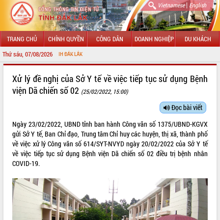
|
Vietnamese
English
TRANG CHỦ
CHÍNH QUYỀN
CÔNG DÂN
DOANH NGHIỆP
DU KHÁCH
Thứ sáu, 07/08/2026
CHÀO 
GIỚI THIỆU
Xử lý đề nghị của Sở Y tế về việc tiếp tục sử dụng Bệnh
viện Dã chiến số 02
(25/02/2022, 15:00)
LÃNH ĐẠO UBND TỈNH
Đọc bài viết
TIN TỨC SỰ KIỆN
Ngày 23/02/2022, UBND tỉnh ban hành Công văn số 1375/UBND-KGVX
SỞ, BAN, NGÀNH
gửi Sở Y tế, Ban Chỉ đạo, Trung tâm Chỉ huy các huyện, thị xã, thành phố
về việc xử lý Công văn số 614/SYT-NVYD ngày 20/02/2022 của Sở Y tế
UBND CÁC XÃ, PHƯỜNG
về việc tiếp tục sử dụng Bệnh viện Dã chiến số 02 điều trị bệnh nhân
COVID-19.
THÔNG TIN CHỈ ĐẠO ĐIỀU HÀNH
HỆ THỐNG VĂN BẢN
VĂN BẢN HĐND TỈNH