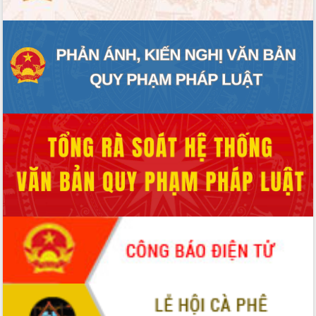
món ăn từ sầu riêng
Đắk Lắk công bố Quy hoạch và xúc
tiến đầu tư tỉnh
Ngành cá ngừ Đắk Lắk chủ động thích
ứng để giữ vững thị trường xuất khẩu
Diễn đàn Kinh tế tư nhân Việt Nam đột
phá cơ chế - Hợp tác công tư
Đề án 06 tạo bước ngoặt đột phá trong
cải cách hành chính tỉnh Đắk Lắk
Kết nối tour, đẩy mạnh chuyển đổi số
để phát triển du lịch Đắk Lắk
Khởi động Dự án Đầu tư xây dựng hạ
tầng kỹ thuật Cụm công nghiệp Tân
Tiến
Gặp mặt các cơ quan báo chí nhân Kỷ
niệm 101 năm Ngày Báo chí Cách
mạng Việt Nam
Đắk Lắk sơ kết 4 năm triển khai thực
hiện Đề án 06 của Chính phủ
Họp báo thông tin về Hội nghị Công bố