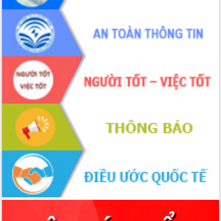
Xây dựng nông thôn mới: Nâng cao đời
sống người dân từ những mô hình thiết
thực
Quyết liệt tháo gỡ vướng mắc, đẩy
nhanh tiến độ các dự án trọng điểm
trong Khu kinh tế Nam Phú Yên
Hòn Yến phát triển du lịch gắn với bảo
tồn biển
Lấy ý kiến điều chỉnh Quy hoạch tỉnh
Đắk Lắk thời kỳ 2021-2030, tầm nhìn
đến năm 2050
Phát động chiến dịch 30 ngày đêm
giải phóng mặt bằng Tuyến đường bộ
ven biển
Đắk Lắk nỗ lực thúc đẩy tăng trưởng
kinh tế từ 10% trở lên trong Quý
II/2026
Đắk Lắk ký kết thỏa thuận hợp tác về
chuyển đổi số giai đoạn 2026 – 2030
với Tập đoàn Bưu chính Viễn thông
Việt Nam