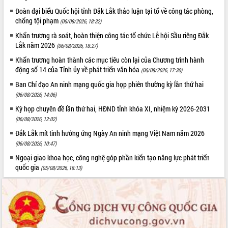
quan trọng
Đoàn đại biểu Quốc hội tỉnh Đắk Lắk thảo luận tại tổ về công tác phòng,
chống tội phạm
Bí thư Tỉnh ủy Lương Nguyễn Minh
(06/08/2026, 18:32)
Triết thăm, tặng quà người có công với
Khẩn trương rà soát, hoàn thiện công tác tổ chức Lễ hội Sầu riêng Đắk
cách mạng
Lắk năm 2026
(06/08/2026, 18:27)
Rà soát, hoàn thiện hệ thống thiết chế
Khẩn trương hoàn thành các mục tiêu còn lại của Chương trình hành
văn hóa, thể thao đáp ứng yêu cầu
LIÊN KẾT WEB
động số 14 của Tỉnh ủy về phát triển văn hóa
(06/08/2026, 17:30)
phát triển mới
Ban Chỉ đạo An ninh mạng quốc gia họp phiên thường kỳ lần thứ hai
Thường trực HĐND tỉnh Đắk Lắk gặp
(06/08/2026, 14:06)
mặt Đoàn chuyên gia y tế TP. Hồ Chí
Minh
Kỳ họp chuyên đề lần thứ hai, HĐND tỉnh khóa XI, nhiệm kỳ 2026-2031
THỐNG KÊ TRUY CẬP
(06/08/2026, 12:02)
Lễ truy điệu và an táng hài cốt liệt sĩ
tại Nghĩa trang Liệt sĩ xã Sơn Hòa
Hôm nay:
1604
Đắk Lắk mít tinh hưởng ứng Ngày An ninh mạng Việt Nam năm 2026
Bàn giải pháp tháo gỡ khó khăn trong
(06/08/2026, 10:47)
Tất cả:
66046927
xuất khẩu sầu riêng và triển khai quy
Ngoại giao khoa học, công nghệ góp phần kiến tạo năng lực phát triển
định EUDR
quốc gia
(05/08/2026, 18:13)
Thứ trưởng Bộ Nông nghiệp và Môi
trường Nguyễn Hoàng Hiệp khảo sát
vùng trồng và doanh nghiệp đóng gói
sầu riêng tại Đắk Lắk
Trình diễn nghệ thuật chế biến các