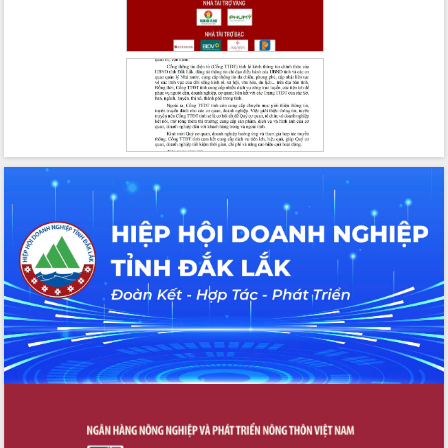
Xây dựng nền hành chính số đồng
hành cùng nông dân dân, doanh nghiệp
Giai đoạn 2026-2030, Đắk Lắk phấn
đấu có 77% xã đạt chuẩn nông thôn
mới
Chuyển đổi số 'mở đường' cho nông
nghiệp Đắk Lắk tăng trưởng bứt phá
Triển khai đồng bộ đo đạc, lập hồ sơ
địa chính, hoàn thiện cơ sở dữ liệu đất
đai
Ứng dụng sinh trắc học - Bước tiến
trong hành trình chuyển đổi số tại Đắk
Lắk
Đắk Lắk nâng cao hiệu quả công tác
Đảng từ Sổ tay đảng viên điện tử
Đắk Lắk đẩy mạnh nuôi biển công
nghệ, hướng tới phát triển thủy sản
bền vững
Tập huấn nâng cao năng lực triển khai
chuyển đổi số cho cán bộ, công chức