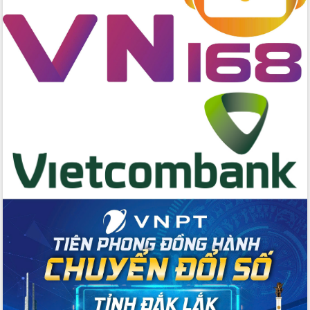
Bầu cử Quốc hội và HĐND: Cử tri Đắk
Lắk gửi gắm niềm tin, kỳ vọng vào lá
phiếu
Đắk Lắk sẵn sàng các điều kiện cho
Ngày hội bầu cử đại biểu Quốc hội
khóa XVI và HĐND các cấp nhiệm kỳ
2026-2031
Đảm bảo cuộc bầu cử đại biểu Quốc
hội và đại biểu HĐND các cấp diễn ra
an toàn, hiệu quả, đúng quy định
Thủ tướng Chính phủ Phạm Minh Chính
kiểm tra, chỉ đạo hoàn thành các dự
án cao tốc và thăm khu tái định cư tại
Đắk Lắk
Sôi nổi Hội đua ngựa truyền thống Gò
Thì Thùng mừng Xuân Bính Ngọ 2026
Lãnh đạo tỉnh dâng hương tưởng niệm
tại Đập Đồng Cam đầu Xuân Bính Ngọ
Ngành nông nghiệp phấn đấu tăng
trưởng đạt 5,86% trong năm 2026
UBND tỉnh Đắk Lắk triển khai công tác