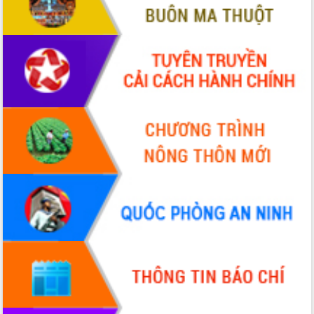
Quy hoạch và Xúc tiến đầu tư tỉnh Đắk
Lắk
Khơi thông điểm nghẽn, đẩy nhanh
giải ngân vốn khắc phục thiên tai
HĐND tỉnh thông qua điều chỉnh Quy
hoạch tỉnh thời kỳ 2021-2030
Hội thảo góp ý hồ sơ điều chỉnh quy
hoạch tỉnh Đắk Lắk thời kỳ 2021-2030,
tầm nhìn đến năm 2050
Nâng cao hiệu quả hoạt động của các
doanh nghiệp nhà nước
Hội nghị triển khai kết nối mạng
truyền số liệu chuyên dùng phục vụ cơ
quan Đảng, Nhà nước
Lễ phát động chuỗi hoạt động chung
tay làm sạch môi trường
Xã Ea Kar bước chuyển mình trong
công tác cải cách hành chính mô hình
mới
UBND tỉnh họp báo định kỳ tháng 4
năm 2026