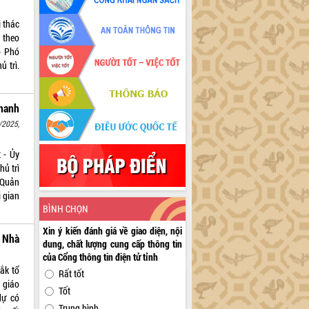
 thác
 theo
o Phó
 trì.
nhanh
/2025,
 - Ủy
hủ trì
 Quản
i gian
BÌNH CHỌN
Xin ý kiến đánh giá về giao diện, nội
 Nhà
dung, chất lượng cung cấp thông tin
của Cổng thông tin điện tử tỉnh
ắk tổ
Rất tốt
 giáo
Tốt
dự có
Trung bình