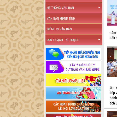
HỆ THỐNG VĂN BẢN
VĂN BẢN HĐND TỈNH
ĐIỂM TIN VĂN BẢN
năm 
Lắk 
QUY HOẠCH - KẾ HOẠCH
tâm 
tiếp
hành
tịch 