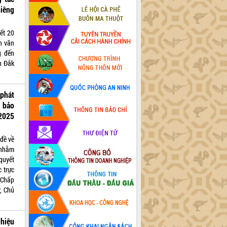
hiêng
ết 20
n văn
g đến
h Đắk
phát
m bảo
2025
đề về
 nhằm
quyết
 trực
 Chấp
, Chủ
hiệu