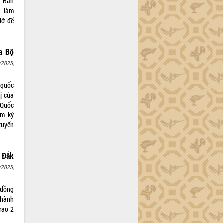
t Ban
y làm
Mỡ để
ủa Bộ
/2025,
 quốc
hị của
u Quốc
ệm kỳ
 tuyến
p Đắk
/2025,
 đồng
Thành
rao 2