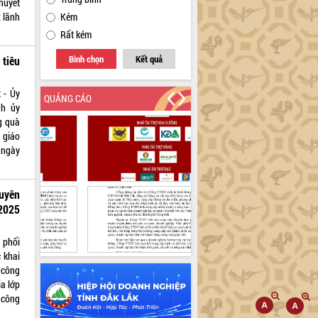
huyết
 lãnh
Kém
Rất kém
Bình chọn
Kết quả
 tiêu
 - Ủy
QUẢNG CÁO
nh ủy
g quà
 giáo
 ngày
uyên
 2025
 phối
 khai
 công
a lớp
 công