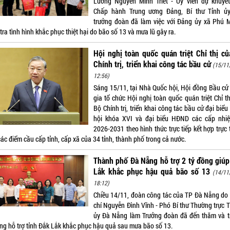
Lương Nguyễn Minh Triết - Ủy viên dự khuyế
Chấp hành Trung ương Đảng, Bí thư Tỉnh ủ
trưởng đoàn đã làm việc với Đảng ủy xã Phú 
tra tình hình khắc phục thiệt hại do bão số 13 và mưa lũ gây ra.
Hội nghị toàn quốc quán triệt Chỉ thị c
Chính trị, triển khai công tác bầu cử
(15/11
12:56)
Sáng 15/11, tại Nhà Quốc hội, Hội đồng Bầu cử
gia tổ chức Hội nghị toàn quốc quán triệt Chỉ t
Bộ Chính trị, triển khai công tác bầu cử đại biể
hội khóa XVI và đại biểu HĐND các cấp nhi
2026-2031 theo hình thức trực tiếp kết hợp trực
ác điểm cầu cấp tỉnh, cấp xã của 34 tỉnh, thành phố trong cả nước.
Thành phố Đà Nẵng hỗ trợ 2 tỷ đồng giú
Lắk khắc phục hậu quả bão số 13
(14/11
18:12)
Chiều 14/11, đoàn công tác của TP Đà Nẵng do
chí Nguyễn Đình Vĩnh - Phó Bí thư Thường trực 
ủy Đà Nẵng làm Trưởng đoàn đã đến thăm và t
ồng hỗ trợ tỉnh Đắk Lắk khắc phục hậu quả sau mưa bão số 13.