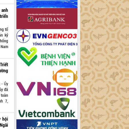
 anh
triển
ng tổ
ân kỷ
thống
t Nam
riết
ường
 - Ủy
ủy đã
 toàn
nh 7,
 hội
 Ngãi