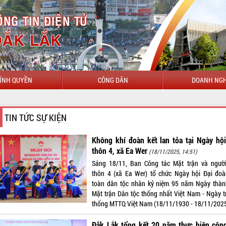
ÍNH QUYỀN
CÔNG DÂN
DOANH NGH
C
TIN TỨC SỰ KIỆN
Không khí đoàn kết lan tỏa tại Ngày hộ
thôn 4, xã Ea Wer
(18/11/2025, 14:51)
Sáng 18/11, Ban Công tác Mặt trận và ngườ
thôn 4 (xã Ea Wer) tổ chức Ngày hội Đại đoà
toàn dân tộc nhân kỷ niệm 95 năm Ngày thàn
Mặt trận Dân tộc thống nhất Việt Nam - Ngày t
thống MTTQ Việt Nam (18/11/1930 - 18/11/2025
Đắk Lắk tổng kết 20 năm thực hiện công