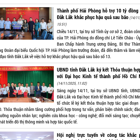
Thành phố Hải Phòng hỗ trợ 10 tỷ đồng 
Đắk Lắk khắc phục hậu quả sau bão
(14/11
15:51)
Chiều 14/11, tại trụ sở Tỉnh ủy cơ sở 2, đoàn cô
của TP. Hải Phòng do đồng chí Lê Tiến Châu - Ủy
Ban Chấp hành Trung ương Đảng, Bí thư Thàn
ng Đoàn đại biểu Quốc hội TP. Hải Phòng làm trưởng đoàn, đã đến thăm và làm việ
đạo tỉnh Đắk Lắk về việc hỗ trợ khắc phục hậu quả sau bão số 13.
UBND tỉnh Đắk Lắk ký kết Thỏa thuận hợ
với Đại học Kinh tế thành phố Hồ Chí 
(14/11/2025, 11:02)
Sáng ngày 14/11, tại trụ sở UBND tỉnh, UBND
Đắk Lắk và Đại học Kinh tế thành phố Hồ Chí Mi
tổ chức lễ ký kết thỏa thuận hợp tác giai đoạn
0. Thỏa thuận nhằm tăng cường phối hợp trong tư vấn, phản biện chính sách; đào
dưỡng nguồn nhân lực; nghiên cứu khoa học - công nghệ; đổi mới sáng tạo; chuyể
hát triển đô thị thông minh và hợp tác quốc tế.
Hội nghị trực tuyến về công tác khắc 