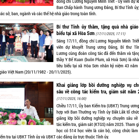
đồng chí Lương Nguyễn Minh Triết - Ủy viên dự k
Ban Chấp hành Trung ương Đảng, Bí thư Tỉnh ủy;
ác sở, ban, ngành và các thế hệ nhà giáo trong toàn tỉnh.
Bí thư Tỉnh ủy thăm, tặng quà nhà giáo
biểu tại xã Hòa Sơn
(17/11/2025, 17:11)
Sáng 17/11, đồng chí Lương Nguyễn Minh Triết
viên dự khuyết Trung ương Đảng, Bí thư Tỉ
Lương cùng đoàn công tác đã đến thăm và tặn
thầy Y Bế Kuan (buôn Plum, xã Hoà Sơn) là nhà
tiêu biểu tại xã Hòa Sơn nhân kỷ niệm 43 năm
giáo Việt Nam (20/11/1982 - 20/11/2025).
Khai giảng lớp bồi dưỡng nghiệp vụ ch
sâu về công tác kiểm tra, giám sát năm
(17/11/2025, 16:00)
Chiều 17/11, Ủy ban Kiểm tra (UBKT) Trung ương
hợp với Ban Thường vụ Tỉnh ủy Đắk Lắk tổ chức
giảng lớp bồi dưỡng nghiệp vụ chuyên sâu về
tác kiểm tra, giám sát (KTGS) năm 2025. Tham gi
học có 514 học viên là cán bộ, công chức làm
iểm tra tại UBKT Tỉnh ủy và UBKT các đảng ủy trực thuộc Tỉnh ủy.