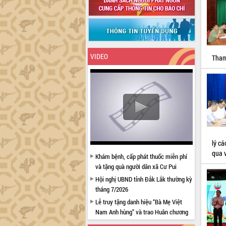
VIDEO
Tham
lý cá
qua v
Khám bệnh, cấp phát thuốc miễn phí
và tặng quà người dân xã Cư Pui
Hội nghị UBND tỉnh Đắk Lắk thường kỳ
tháng 7/2026
Lễ truy tặng danh hiệu “Bà Mẹ Việt
Nam Anh hùng” và trao Huân chương
Lao động