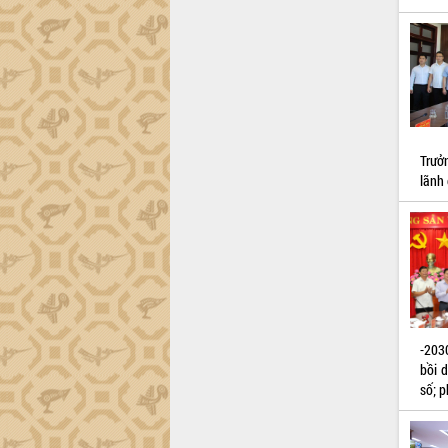
Dự án cao tốc Khánh Hòa - Buôn Ma
Thuột
Định vị cà phê Việt Nam như một “di
sản sống” trong dòng chảy toàn cầu
Xây dựng nông thôn mới: Nâng cao đời
sống người dân từ những mô hình thiết
thực
Quyết liệt tháo gỡ vướng mắc, đẩy
Trưở
nhanh tiến độ các dự án trọng điểm
lãnh 
trong Khu kinh tế Nam Phú Yên
Hòn Yến phát triển du lịch gắn với bảo
tồn biển
Lấy ý kiến điều chỉnh Quy hoạch tỉnh
Đắk Lắk thời kỳ 2021-2030, tầm nhìn
đến năm 2050
Phát động chiến dịch 30 ngày đêm
-203
giải phóng mặt bằng Tuyến đường bộ
bồi 
ven biển
số; p
Đắk Lắk nỗ lực thúc đẩy tăng trưởng
kinh tế từ 10% trở lên trong Quý
II/2026