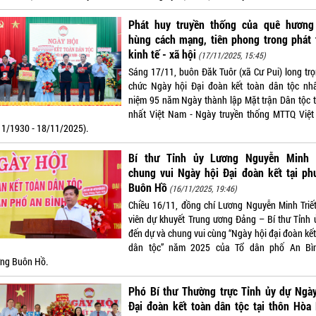
Phát huy truyền thống của quê hương
hùng cách mạng, tiên phong trong phát 
kinh tế - xã hội
(17/11/2025, 15:45)
Sáng 17/11, buôn Đăk Tuôr (xã Cư Pui) long trọ
chức Ngày hội Đại đoàn kết toàn dân tộc nh
niệm 95 năm Ngày thành lập Mặt trận Dân tộc 
nhất Việt Nam - Ngày truyền thống MTTQ Việ
11/1930 - 18/11/2025).
Bí thư Tỉnh ủy Lương Nguyễn Minh T
chung vui Ngày hội Đại đoàn kết tại ph
Buôn Hồ
(16/11/2025, 19:46)
Chiều 16/11, đồng chí Lương Nguyễn Minh Triết
viên dự khuyết Trung ương Đảng – Bí thư Tỉnh 
đến dự và chung vui cùng “Ngày hội đại đoàn kết
dân tộc” năm 2025 của Tổ dân phố An Bì
ng Buôn Hồ.
Phó Bí thư Thường trực Tỉnh ủy dự Ngày
Đại đoàn kết toàn dân tộc tại thôn Hòa