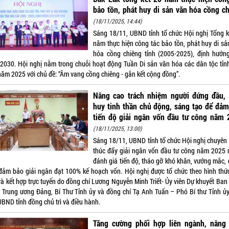
bảo tồn, phát huy di sản văn hóa cồng c
(18/11/2025, 14:44)
Sáng 18/11, UBND tỉnh tổ chức Hội nghị Tổng k
năm thực hiện công tác bảo tồn, phát huy di sả
hóa cồng chiêng tỉnh (2005-2025), định hướn
2030. Hội nghị nằm trong chuỗi hoạt động Tuần Di sản văn hóa các dân tộc tỉn
năm 2025 với chủ đề: “Âm vang cồng chiêng - gắn kết cộng đồng”.
Nâng cao trách nhiệm người đứng đầu, 
huy tinh thần chủ động, sáng tạo để đả
tiến độ giải ngân vốn đầu tư công năm 
(18/11/2025, 13:00)
Sáng 18/11, UBND tỉnh tổ chức Hội nghị chuyên 
thúc đẩy giải ngân vốn đầu tư công năm 2025
đánh giá tiến độ, tháo gỡ khó khăn, vướng mắc, 
đảm bảo giải ngân đạt 100% kế hoạch vốn. Hội nghị được tổ chức theo hình thức
 và kết hợp trực tuyến do đồng chí Lương Nguyễn Minh Triết- Ủy viên Dự khuyết Ban
 Trung ương Đảng, Bí Thư Tỉnh ủy và đồng chí Tạ Anh Tuấn – Phó Bí thư Tỉnh ủy
UBND tỉnh đồng chủ trì và điều hành.
Tăng cường phối hợp liên ngành, nâng 