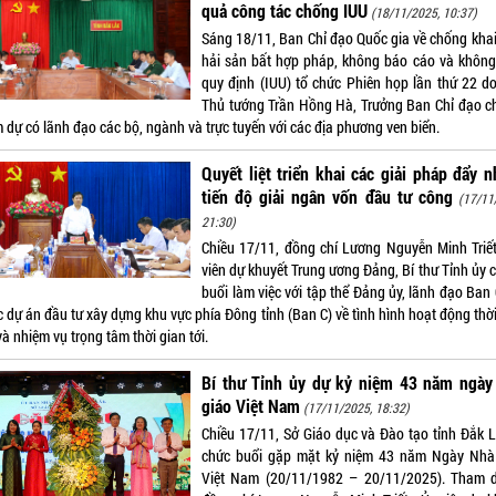
quả công tác chống IUU
(18/11/2025, 10:37)
Sáng 18/11, Ban Chỉ đạo Quốc gia về chống khai
hải sản bất hợp pháp, không báo cáo và không
quy định (IUU) tổ chức Phiên họp lần thứ 22 d
Thủ tướng Trần Hồng Hà, Trưởng Ban Chỉ đạo chủ
 dự có lãnh đạo các bộ, ngành và trực tuyến với các địa phương ven biển.
Quyết liệt triển khai các giải pháp đẩy 
tiến độ giải ngân vốn đầu tư công
(17/11
21:30)
Chiều 17/11, đồng chí Lương Nguyễn Minh Triết
viên dự khuyết Trung ương Đảng, Bí thư Tỉnh ủy c
buổi làm việc với tập thể Đảng ủy, lãnh đạo Ban
c dự án đầu tư xây dựng khu vực phía Đông tỉnh (Ban C) về tình hình hoạt động thờ
à nhiệm vụ trọng tâm thời gian tới.
Bí thư Tỉnh ủy dự kỷ niệm 43 năm ngày
giáo Việt Nam
(17/11/2025, 18:32)
Chiều 17/11, Sở Giáo dục và Đào tạo tỉnh Đắk L
chức buổi gặp mặt kỷ niệm 43 năm Ngày Nhà
Việt Nam (20/11/1982 – 20/11/2025). Tham 