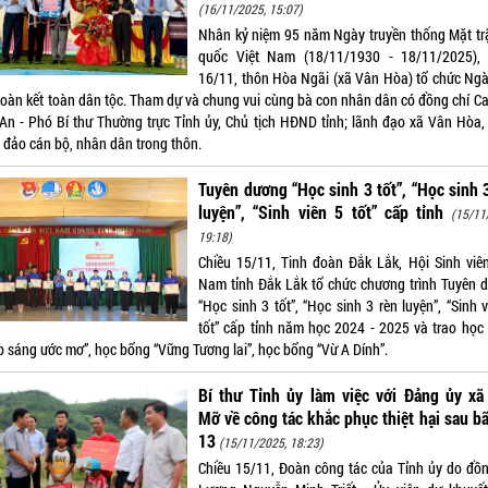
(16/11/2025, 15:07)
Nhân kỷ niệm 95 năm Ngày truyền thống Mặt tr
quốc Việt Nam (18/11/1930 - 18/11/2025),
16/11, thôn Hòa Ngãi (xã Vân Hòa) tổ chức Ngà
đoàn kết toàn dân tộc. Tham dự và chung vui cùng bà con nhân dân có đồng chí Ca
An - Phó Bí thư Thường trực Tỉnh ủy, Chủ tịch HĐND tỉnh; lãnh đạo xã Vân Hòa,
 đảo cán bộ, nhân dân trong thôn.
Tuyên dương “Học sinh 3 tốt”, “Học sinh 
luyện”, “Sinh viên 5 tốt” cấp tỉnh
(15/11
19:18)
Chiều 15/11, Tinh đoàn Đắk Lắk, Hội Sinh viên
Nam tỉnh Đắk Lắk tổ chức chương trình Tuyên 
“Học sinh 3 tốt”, “Học sinh 3 rèn luyện”, “Sinh 
tốt” cấp tỉnh năm học 2024 - 2025 và trao học
p sáng ước mơ”, học bổng “Vững Tương lai”, học bổng “Vừ A Dính”.
Bí thư Tỉnh ủy làm việc với Đảng ủy xã
Mỡ về công tác khắc phục thiệt hại sau b
13
(15/11/2025, 18:23)
Chiều 15/11, Đoàn công tác của Tỉnh ủy do đồn