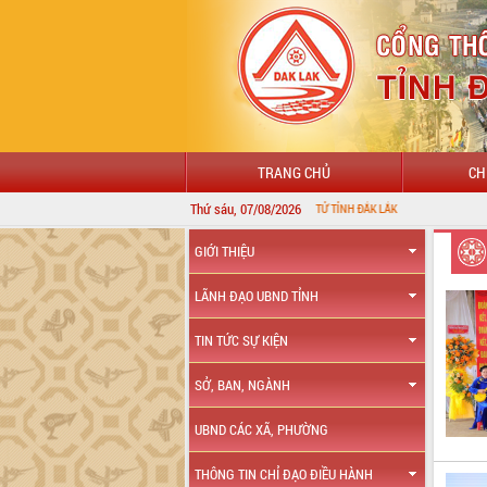
TRANG CHỦ
CH
Thứ sáu, 07/08/2026
GIỚI THIỆU
LÃNH ĐẠO UBND TỈNH
TIN TỨC SỰ KIỆN
SỞ, BAN, NGÀNH
UBND CÁC XÃ, PHƯỜNG
THÔNG TIN CHỈ ĐẠO ĐIỀU HÀNH