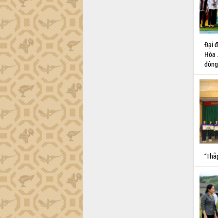
Đắk Lắk sơ kết 4 năm triển khai thực
hiện Đề án 06 của Chính phủ
Họp báo thông tin về Hội nghị Công bố
Quy hoạch và Xúc tiến đầu tư tỉnh Đắk
Đại 
Lắk
Hòa 
Khơi thông điểm nghẽn, đẩy nhanh
đông
giải ngân vốn khắc phục thiên tai
HĐND tỉnh thông qua điều chỉnh Quy
hoạch tỉnh thời kỳ 2021-2030
Hội thảo góp ý hồ sơ điều chỉnh quy
hoạch tỉnh Đắk Lắk thời kỳ 2021-2030,
tầm nhìn đến năm 2050
Nâng cao hiệu quả hoạt động của các
doanh nghiệp nhà nước
“Thắ
Hội nghị triển khai kết nối mạng
truyền số liệu chuyên dùng phục vụ cơ
quan Đảng, Nhà nước
Lễ phát động chuỗi hoạt động chung
tay làm sạch môi trường
Xã Ea Kar bước chuyển mình trong