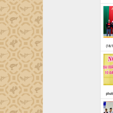
trường Nguyễn Hoàng Hiệp khảo sát
vùng trồng và doanh nghiệp đóng gói
sầu riêng tại Đắk Lắk
Trình diễn nghệ thuật chế biến các
món ăn từ sầu riêng
Đắk Lắk công bố Quy hoạch và xúc
tiến đầu tư tỉnh
Ngành cá ngừ Đắk Lắk chủ động thích
ứng để giữ vững thị trường xuất khẩu
(18/
Diễn đàn Kinh tế tư nhân Việt Nam đột
phá cơ chế - Hợp tác công tư
Đề án 06 tạo bước ngoặt đột phá trong
cải cách hành chính tỉnh Đắk Lắk
Kết nối tour, đẩy mạnh chuyển đổi số
để phát triển du lịch Đắk Lắk
Khởi động Dự án Đầu tư xây dựng hạ
tầng kỹ thuật Cụm công nghiệp Tân
phườ
Tiến
Gặp mặt các cơ quan báo chí nhân Kỷ
niệm 101 năm Ngày Báo chí Cách
mạng Việt Nam