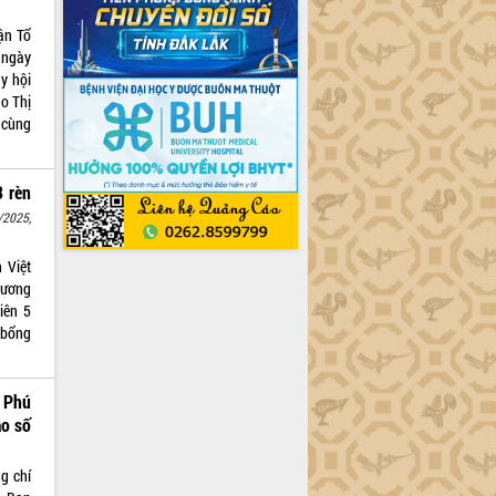
ận Tổ
 ngày
y hội
o Thị
 cùng
3 rèn
/2025,
 Việt
dương
viên 5
 bổng
 Phú
ão số
g chí