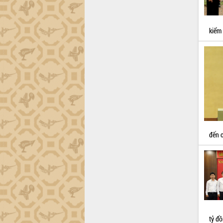
công tác cải cách hành chính mô hình
mới
UBND tỉnh họp báo định kỳ tháng 4
kiểm 
năm 2026
Hội thảo khoa học “Giải pháp thúc đẩy
phát triển nền kinh tế xanh tại tỉnh
Đắk Lắk”
Tăng cường giám sát, đôn đốc thực
hiện nhiệm vụ quản lý tài sản công
hàng tuần
Tháo gỡ những vướng mắc, đẩy mạnh
công tác cải cách thủ tục hành chính
đến c
tại Trung tâm Phục vụ hành chính
công tỉnh
Đắk Lắk: Tôn vinh 46 giải pháp tại Hội
thi Sáng tạo Kỹ thuật 2024 - 2025
Đắk Lắk rà soát, điều chỉnh Đề án 190
về phát triển nuôi trồng thủy sản
Phó Chủ tịch UBND tỉnh Đắk Lắk
Trương Công Thái kiểm tra thực địa
tỷ đ