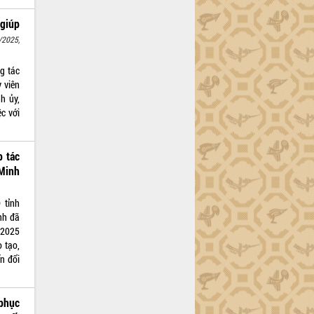
giúp
/2025,
ng tác
 viên
h ủy,
c với
p tác
Minh
 tỉnh
nh đã
 2025
 tạo,
n đổi
phục