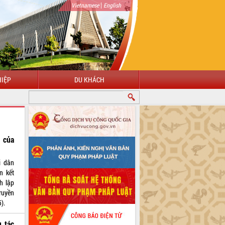
|
Vietnamese
English
IỆP
DU KHÁCH
HÀO MỪNG ĐẾN VỚI CỔNG THÔNG TIN ĐIỆN TỬ TỈNH ĐẮK LẮK
i của
i dân
n kết
h lập
ruyền
).
 tác