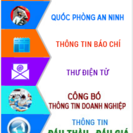
quốc phòng, quân sự địa phương năm
2026
Đắk Lắk tập trung toàn lực khắc phục
tồn tại IUU, sẵn sàng làm việc với
Đoàn thanh tra EC
Chủ tịch UBND tỉnh Tạ Anh Tuấn thăm,
chúc mừng các bệnh viện nhân Ngày
Thầy thuốc Việt Nam
Rộn ràng lễ hội truyền thống Sông
nước Đà Nông lần thứ I năm 2026
Kỳ họp Chuyên đề lần thứ Năm, HĐND
tỉnh Đắk Lắk thông qua các nghị quyết
quan trọng
Thống nhất danh sách giới thiệu ứng
cử đại biểu Quốc hội khoá XVI và đại
biểu HĐND tỉnh Đắk Lắk, nhiệm kỳ
2026-2031
Phát động hai phong trào thi đua quan
trọng trong kỷ nguyên mới
Hội nghị lần thứ tư Ban Chỉ đạo công