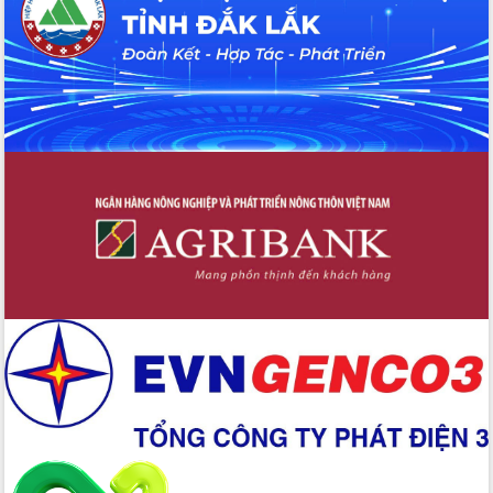
Nâng cao trách nhiệm người đứng
đầu, phát huy tinh thần chủ động,
sáng tạo để đảm bảo tiến độ giải ngân
vốn đầu tư công năm 2025
Sở Công Thương đột phá số hóa 100%
thủ tục trực tuyến lấy sự hài lòng của
doanh nghiệp làm thước đo phục vụ
Đảm bảo công tác bầu cử triển khai
đúng tiến độ, quy trình theo luật định
Ban Tuyên giáo và Dân vận Trung ương
tập huấn công tác khoa giáo năm 2025
Đắk Lắk hưởng ứng Ngày Pháp luật
Việt Nam 2025 và biểu dương 25 tập
thể, cá nhân tiêu biểu
Hội nghị lần thứ nhất Ban Chỉ đạo
công tác bầu cử tỉnh Đắk Lắk
Hội nghị UBND tỉnh thường kỳ tháng
10 năm 2025
Kỳ họp chuyên đề lần thứ Ba, HĐND
tỉnh khóa X