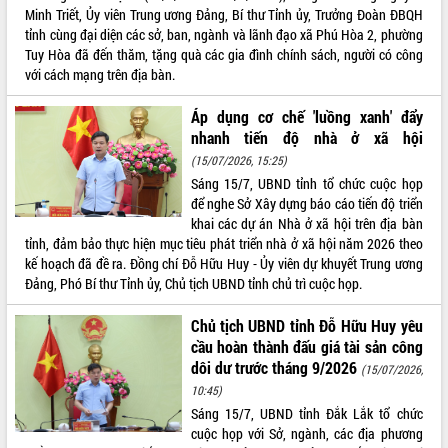
Xây dựng nông thôn mới: Nâng cao đời
Minh Triết, Ủy viên Trung ương Đảng, Bí thư Tỉnh ủy, Trưởng Đoàn ĐBQH
sống người dân từ những mô hình thiết
tỉnh cùng đại diện các sở, ban, ngành và lãnh đạo xã Phú Hòa 2, phường
thực
Tuy Hòa đã đến thăm, tặng quà các gia đình chính sách, người có công
Quyết liệt tháo gỡ vướng mắc, đẩy
với cách mạng trên địa bàn.
nhanh tiến độ các dự án trọng điểm
trong Khu kinh tế Nam Phú Yên
Áp dụng cơ chế 'luồng xanh' đẩy
Hòn Yến phát triển du lịch gắn với bảo
nhanh tiến độ nhà ở xã hội
tồn biển
(15/07/2026, 15:25)
Lấy ý kiến điều chỉnh Quy hoạch tỉnh
Sáng 15/7, UBND tỉnh tổ chức cuộc họp
Đắk Lắk thời kỳ 2021-2030, tầm nhìn
để nghe Sở Xây dựng báo cáo tiến độ triển
đến năm 2050
khai các dự án Nhà ở xã hội trên địa bàn
tỉnh, đảm bảo thực hiện mục tiêu phát triển nhà ở xã hội năm 2026 theo
Phát động chiến dịch 30 ngày đêm
kế hoạch đã đề ra. Đồng chí Đỗ Hữu Huy - Ủy viên dự khuyết Trung ương
giải phóng mặt bằng Tuyến đường bộ
Đảng, Phó Bí thư Tỉnh ủy, Chủ tịch UBND tỉnh chủ trì cuộc họp.
ven biển
Đắk Lắk nỗ lực thúc đẩy tăng trưởng
Chủ tịch UBND tỉnh Đỗ Hữu Huy yêu
kinh tế từ 10% trở lên trong Quý
cầu hoàn thành đấu giá tài sản công
II/2026
dôi dư trước tháng 9/2026
(15/07/2026,
Đắk Lắk ký kết thỏa thuận hợp tác về
10:45)
chuyển đổi số giai đoạn 2026 – 2030
Sáng 15/7, UBND tỉnh Đắk Lắk tổ chức
với Tập đoàn Bưu chính Viễn thông
cuộc họp với Sở, ngành, các địa phương
Việt Nam