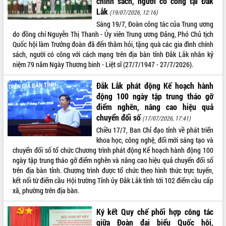
chính sách, người có công tại Đắk
Lắk
(19/07/2026, 12:16)
ĐIỂM TIN VĂN BẢN
Sáng 19/7, Đoàn công tác của Trung ương
do đồng chí Nguyễn Thị Thanh - Ủy viên Trung ương Đảng, Phó Chủ tịch
QUY HOẠCH - KẾ HOẠCH
Quốc hội làm Trưởng đoàn đã đến thăm hỏi, tặng quà các gia đình chính
sách, người có công với cách mạng trên địa bàn tỉnh Đắk Lắk nhân kỷ
niệm 79 năm Ngày Thương binh - Liệt sĩ (27/7/1947 - 27/7/2026).
Đắk Lắk phát động Kế hoạch hành
động 100 ngày tập trung tháo gỡ
điểm nghẽn, nâng cao hiệu quả
chuyển đổi số
(17/07/2026, 17:41)
Chiều 17/7, Ban Chỉ đạo tỉnh về phát triển
khoa học, công nghệ, đổi mới sáng tạo và
chuyển đổi số tổ chức Chương trình phát động Kế hoạch hành động 100
ngày tập trung tháo gỡ điểm nghẽn và nâng cao hiệu quả chuyển đổi số
trên địa bàn tỉnh. Chương trình được tổ chức theo hình thức trực tuyến,
kết nối từ điểm cầu Hội trường Tỉnh ủy Đắk Lắk tỉnh tới 102 điểm cầu cấp
xã, phường trên địa bàn.
Ký kết Quy chế phối hợp công tác
giữa Đoàn đại biểu Quốc hội,