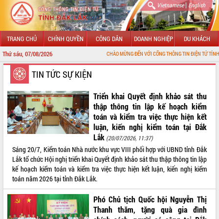
|
Vietnamese
English
TRANG CHỦ
CHÍNH QUYỀN
CÔNG DÂN
DOANH NGHIỆP
DU KHÁCH
Thứ sáu, 07/08/2026
CHÀO MỪNG ĐẾN VỚI CỔNG THÔNG TIN ĐIỆN TỬ TỈNH ĐẮK LẮK
GIỚI THIỆU
TIN TỨC SỰ KIỆN
LÃNH ĐẠO UBND TỈNH
Triển khai Quyết định khảo sát thu
thập thông tin lập kế hoạch kiểm
TIN TỨC SỰ KIỆN
toán và kiểm tra việc thực hiện kết
luận, kiến nghị kiểm toán tại Đắk
SỞ, BAN, NGÀNH
Lắk
(20/07/2026, 11:37)
Sáng 20/7, Kiểm toán Nhà nước khu vực VIII phối hợp với UBND tỉnh Đắk
UBND CÁC XÃ, PHƯỜNG
Lắk tổ chức Hội nghị triển khai Quyết định khảo sát thu thập thông tin lập
kế hoạch kiểm toán và kiểm tra việc thực hiện kết luận, kiến nghị kiểm
THÔNG TIN CHỈ ĐẠO ĐIỀU HÀNH
toán năm 2026 tại tỉnh Đắk Lắk.
HỆ THỐNG VĂN BẢN
Phó Chủ tịch Quốc hội Nguyễn Thị
Thanh thăm, tặng quà gia đình
VĂN BẢN HĐND TỈNH