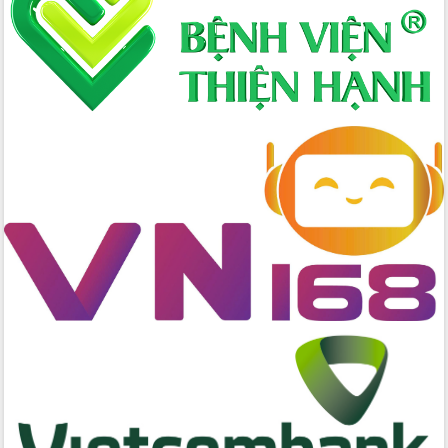
Bí thư Tỉnh ủy Lương Nguyễn Minh
Triết kiểm tra việc thực hiện chống
khai thác IUU
Hội thảo chuyên đề “Hành trình xuất
khẩu nông sản Việt Nam qua thương
mại điện tử cùng Amazon”
Đại hội Thi đua yêu nước tỉnh Đắk Lắk
lần thứ I (2025-2030)
Đồng chí Lương Nguyễn Minh Triết
được chỉ định làm Bí thư Tỉnh ủy Đắk
Lắk nhiệm kỳ 2025 – 2030
Tập trung triển khai các giải pháp sản
xuất nông nghiệp bền vững, phát thải
thấp
Tọa đàm kỷ niệm 95 năm Ngày thành
lập Hội Liên hiệp Phụ nữ Việt Nam
Đắk Lắk tổ chức Ngày hội Chuyển đổi
số với chủ đề: “Công nghệ số - kiến
tạo tương lai”
Tập trung phát triển khoa học công
nghệ, đổi mới sáng tạo và chuyển đổi