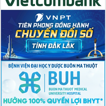
số lĩnh vực nông nghiệp và môi trường
“Hồ sơ phi địa giới – Bước tiến mới
trong cải cách hành chính”
Phó Chủ tịch UBND tỉnh Nguyễn Thiên
Văn kiểm tra công tác chống khai thác
IUU và nuôi trồng thủy sản
Tăng cường các giải pháp nhằm phát
triển hiệu quả khoa học, công nghệ,
đổi mới sáng tạo và chuyển đổi số
Tỉnh Đắk Lắk hiện đại hóa y tế từ bệnh
án điện tử
Tập huấn công tác đối ngoại và tuyên
truyền quản lý biên giới, biển đảo
Nhiều cách làm hay trong chuyển đổi
số vì người dân
Quyết tâm phấn đấu hoàn thành thắng
lợi các mục tiêu, nhiệm vụ Nghị quyết
Đại hội đại biểu Đảng bộ tỉnh Đắk Lắk
nhiệm kỳ 2025-2030
Khai mạc trọng thể Đại hội đại biểu