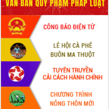
Bầu cử Quốc hội và HĐND: Cử tri Đắk
Lắk gửi gắm niềm tin, kỳ vọng vào lá
phiếu
Đắk Lắk sẵn sàng các điều kiện cho
Ngày hội bầu cử đại biểu Quốc hội
khóa XVI và HĐND các cấp nhiệm kỳ
2026-2031
Đảm bảo cuộc bầu cử đại biểu Quốc
hội và đại biểu HĐND các cấp diễn ra
an toàn, hiệu quả, đúng quy định
Thủ tướng Chính phủ Phạm Minh Chính
kiểm tra, chỉ đạo hoàn thành các dự
án cao tốc và thăm khu tái định cư tại
Đắk Lắk
Sôi nổi Hội đua ngựa truyền thống Gò
Thì Thùng mừng Xuân Bính Ngọ 2026
Lãnh đạo tỉnh dâng hương tưởng niệm
tại Đập Đồng Cam đầu Xuân Bính Ngọ
Ngành nông nghiệp phấn đấu tăng
trưởng đạt 5,86% trong năm 2026
UBND tỉnh Đắk Lắk triển khai công tác