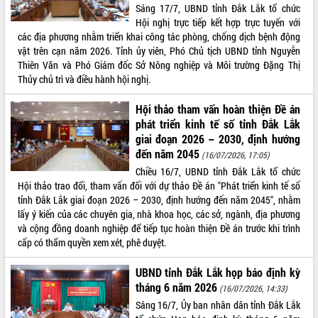
Sáng 17/7, UBND tỉnh Đắk Lắk tổ chức
quan trọng
Hội nghị trực tiếp kết hợp trực tuyến với
Bí thư Tỉnh ủy Lương Nguyễn Minh
các địa phương nhằm triển khai công tác phòng, chống dịch bệnh động
Triết thăm, tặng quà người có công với
vật trên cạn năm 2026. Tỉnh ủy viên, Phó Chủ tịch UBND tỉnh Nguyễn
cách mạng
Thiên Văn và Phó Giám đốc Sở Nông nghiệp và Môi trường Đặng Thị
Rà soát, hoàn thiện hệ thống thiết chế
Thủy chủ trì và điều hành hội nghị.
văn hóa, thể thao đáp ứng yêu cầu
LIÊN KẾT WEB
phát triển mới
Hội thảo tham vấn hoàn thiện Đề án
Thường trực HĐND tỉnh Đắk Lắk gặp
phát triển kinh tế số tỉnh Đắk Lắk
mặt Đoàn chuyên gia y tế TP. Hồ Chí
giai đoạn 2026 – 2030, định hướng
Minh
đến năm 2045
(16/07/2026, 17:05)
THỐNG KÊ TRUY CẬP
Lễ truy điệu và an táng hài cốt liệt sĩ
Chiều 16/7, UBND tỉnh Đắk Lắk tổ chức
tại Nghĩa trang Liệt sĩ xã Sơn Hòa
Hôm nay:
30547
Hội thảo trao đổi, tham vấn đối với dự thảo Đề án "Phát triển kinh tế số
tỉnh Đắk Lắk giai đoạn 2026 – 2030, định hướng đến năm 2045", nhằm
Bàn giải pháp tháo gỡ khó khăn trong
Tất cả:
66043287
lấy ý kiến của các chuyên gia, nhà khoa học, các sở, ngành, địa phương
xuất khẩu sầu riêng và triển khai quy
và cộng đồng doanh nghiệp để tiếp tục hoàn thiện Đề án trước khi trình
định EUDR
cấp có thẩm quyền xem xét, phê duyệt.
Thứ trưởng Bộ Nông nghiệp và Môi
trường Nguyễn Hoàng Hiệp khảo sát
UBND tỉnh Đắk Lắk họp báo định kỳ
vùng trồng và doanh nghiệp đóng gói
tháng 6 năm 2026
(16/07/2026, 14:33)
sầu riêng tại Đắk Lắk
Sáng 16/7, Ủy ban nhân dân tỉnh Đắk Lắk
Trình diễn nghệ thuật chế biến các