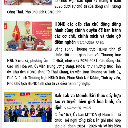
tổ chức Họp báo định kỳ tháng 6 năm
món ăn từ sầu riêng
2026 dưới sự chủ trì của đồng chí Trương
Đắk Lắk công bố Quy hoạch và xúc
Công Thái, Phó Chủ tịch UBND tỉnh.
tiến đầu tư tỉnh
Ngành cá ngừ Đắk Lắk chủ động thích
HĐND các cấp cần chủ động đồng
ứng để giữ vững thị trường xuất khẩu
hành cùng chính quyền để ban hành
Diễn đàn Kinh tế tư nhân Việt Nam đột
các cơ chế, chính sách và tháo gỡ
phá cơ chế - Hợp tác công tư
điểm nghẽn
(16/07/2026, 13:30)
Đề án 06 tạo bước ngoặt đột phá trong
Sáng 16/7, Thường trực HĐND tỉnh tổ
cải cách hành chính tỉnh Đắk Lắk
chức Hội nghị giao ban với Thường trực
Kết nối tour, đẩy mạnh chuyển đổi số
HĐND các xã, phường lần thứ Nhất, nhiệm kỳ 2026-2031. Các đồng chí:
để phát triển du lịch Đắk Lắk
Cao Thị Hòa An, Ủy viên Trung ương Đảng, Phó Bí thư Thường trực Tỉnh
ủy, Chủ tịch HĐND tỉnh; Từ Thái Giang, Ủy viên Ban Thường vụ Tỉnh ủy,
Khởi động Dự án Đầu tư xây dựng hạ
Phó Chủ tịch Thường trực HĐND tỉnh; Phúc Bình Niê Kđăm, Tỉnh ủy viên,
tầng kỹ thuật Cụm công nghiệp Tân
Phó Chủ tịch HĐND tỉnh chủ trì và điều hành hội nghị.
Tiến
Gặp mặt các cơ quan báo chí nhân Kỷ
Đắk Lắk và Mondulkiri thúc đẩy hợp
niệm 101 năm Ngày Báo chí Cách
tác vì tuyến biên giới hòa bình, ổn
mạng Việt Nam
định
(15/07/2026, 19:32)
Đắk Lắk sơ kết 4 năm triển khai thực
Chiều 15/7, Ủy ban MTTQ Việt Nam tỉnh tổ
hiện Đề án 06 của Chính phủ
chức Hội nghị tổng kết Bản ghi nhớ hợp
Họp báo thông tin về Hội nghị Công bố
tác giai đoạn 2024 - 2026 và ký kết biên