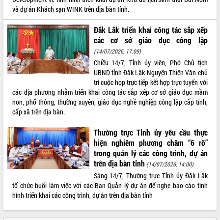
và dự án Khách sạn WINK trên địa bàn tỉnh.
Xây dựng nền hành chính số đồng
hành cùng nông dân dân, doanh nghiệp
Đắk Lắk triển khai công tác sắp xếp
Giai đoạn 2026-2030, Đắk Lắk phấn
các cơ sở giáo dục công lập
đấu có 77% xã đạt chuẩn nông thôn
(14/07/2026, 17:09)
mới
Chiều 14/7, Tỉnh ủy viên, Phó Chủ tịch
Chuyển đổi số 'mở đường' cho nông
UBND tỉnh Đắk Lắk Nguyễn Thiên Văn chủ
nghiệp Đắk Lắk tăng trưởng bứt phá
trì cuộc họp trực tiếp kết hợp trực tuyến với
Triển khai đồng bộ đo đạc, lập hồ sơ
các địa phương nhằm triển khai công tác sắp xếp cơ sở giáo dục mầm
địa chính, hoàn thiện cơ sở dữ liệu đất
non, phổ thông, thường xuyên, giáo dục nghề nghiệp công lập cấp tỉnh,
đai
cấp xã trên địa bàn.
Ứng dụng sinh trắc học - Bước tiến
trong hành trình chuyển đổi số tại Đắk
Thường trực Tỉnh ủy yêu cầu thực
Lắk
hiện nghiêm phương châm “6 rõ”
Đắk Lắk nâng cao hiệu quả công tác
trong quản lý các công trình, dự án
Đảng từ Sổ tay đảng viên điện tử
trên địa bàn tỉnh
(14/07/2026, 14:00)
Đắk Lắk đẩy mạnh nuôi biển công
Sáng 14/7, Thường trực Tỉnh ủy Đắk Lắk
nghệ, hướng tới phát triển thủy sản
tổ chức buổi làm việc với các Ban Quản lý dự án để nghe báo cáo tình
bền vững
hình triển khai các công trình, dự án trên địa bàn tỉnh
Tập huấn nâng cao năng lực triển khai
chuyển đổi số cho cán bộ, công chức