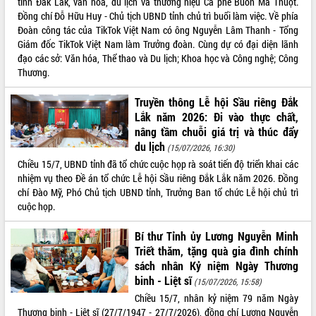
tỉnh Đắk Lắk, văn hóa, du lịch và thương hiệu Cà phê Buôn Ma Thuột.
Hội thảo khoa học “Giải pháp thúc đẩy
Đồng chí Đỗ Hữu Huy - Chủ tịch UBND tỉnh chủ trì buổi làm việc. Về phía
phát triển nền kinh tế xanh tại tỉnh
Đoàn công tác của TikTok Việt Nam có ông Nguyễn Lâm Thanh - Tổng
Đắk Lắk”
Giám đốc TikTok Việt Nam làm Trưởng đoàn. Cùng dự có đại diện lãnh
đạo các sở: Văn hóa, Thể thao và Du lịch; Khoa học và Công nghệ; Công
Tăng cường giám sát, đôn đốc thực
Thương.
hiện nhiệm vụ quản lý tài sản công
hàng tuần
Truyền thông Lễ hội Sầu riêng Đắk
Tháo gỡ những vướng mắc, đẩy mạnh
Lắk năm 2026: Đi vào thực chất,
công tác cải cách thủ tục hành chính
nâng tầm chuỗi giá trị và thúc đẩy
tại Trung tâm Phục vụ hành chính
du lịch
công tỉnh
(15/07/2026, 16:30)
Chiều 15/7, UBND tỉnh đã tổ chức cuộc họp rà soát tiến độ triển khai các
Đắk Lắk: Tôn vinh 46 giải pháp tại Hội
nhiệm vụ theo Đề án tổ chức Lễ hội Sầu riêng Đắk Lắk năm 2026. Đồng
thi Sáng tạo Kỹ thuật 2024 - 2025
chí Đào Mỹ, Phó Chủ tịch UBND tỉnh, Trưởng Ban tổ chức Lễ hội chủ trì
Đắk Lắk rà soát, điều chỉnh Đề án 190
cuộc họp.
về phát triển nuôi trồng thủy sản
Phó Chủ tịch UBND tỉnh Đắk Lắk
Bí thư Tỉnh ủy Lương Nguyễn Minh
Trương Công Thái kiểm tra thực địa
Triết thăm, tặng quà gia đình chính
Dự án cao tốc Khánh Hòa - Buôn Ma
sách nhân Kỷ niệm Ngày Thương
Thuột
binh - Liệt sĩ
(15/07/2026, 15:58)
Định vị cà phê Việt Nam như một “di
Chiều 15/7, nhân kỷ niệm 79 năm Ngày
sản sống” trong dòng chảy toàn cầu
Thương binh - Liệt sĩ (27/7/1947 - 27/7/2026), đồng chí Lương Nguyễn