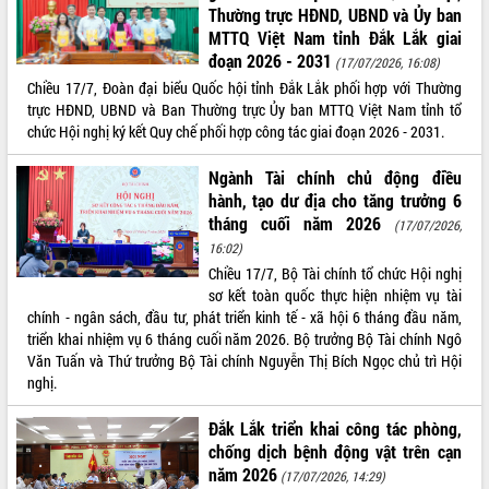
Thường trực HĐND, UBND và Ủy ban
VIDEO
MTTQ Việt Nam tỉnh Đắk Lắk giai
đoạn 2026 - 2031
(17/07/2026, 16:08)
Chiều 17/7, Đoàn đại biểu Quốc hội tỉnh Đắk Lắk phối hợp với Thường
trực HĐND, UBND và Ban Thường trực Ủy ban MTTQ Việt Nam tỉnh tổ
chức Hội nghị ký kết Quy chế phối hợp công tác giai đoạn 2026 - 2031.
Ngành Tài chính chủ động điều
hành, tạo dư địa cho tăng trưởng 6
tháng cuối năm 2026
(17/07/2026,
Khám bệnh, cấp phát thuốc miễn phí
16:02)
và tặng quà người dân xã Cư Pui
Chiều 17/7, Bộ Tài chính tổ chức Hội nghị
sơ kết toàn quốc thực hiện nhiệm vụ tài
Hội nghị UBND tỉnh Đắk Lắk thường kỳ
chính - ngân sách, đầu tư, phát triển kinh tế - xã hội 6 tháng đầu năm,
tháng 7/2026
triển khai nhiệm vụ 6 tháng cuối năm 2026. Bộ trưởng Bộ Tài chính Ngô
Lễ truy tặng danh hiệu “Bà Mẹ Việt
Văn Tuấn và Thứ trưởng Bộ Tài chính Nguyễn Thị Bích Ngọc chủ trì Hội
Nam Anh hùng” và trao Huân chương
nghị.
Lao động
ALBUM ẢNH
UBND tỉnh Đắk Lắk triển khai nhiệm
Đắk Lắk triển khai công tác phòng,
vụ 6 tháng cuối năm 2026
chống dịch bệnh động vật trên cạn
Kỳ họp thứ Hai, Hội đồng nhân dân
năm 2026
(17/07/2026, 14:29)
tỉnh khóa XI quyết nghị nhiều nội dung