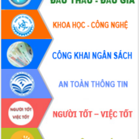
tác bầu cử tỉnh Đắk Lắk
Hội nghị Báo cáo viên Trung ương
tháng 01/2026
Phó Thủ tướng Hồ Quốc Dũng đánh giá
cao kết quả Chiến dịch Quang Trung
tại Đắk Lắk
Hội nghị Ban Chấp hành Đảng bộ tỉnh
Đắk Lắk lần thứ 2 (mở rộng)
Tập trung giải phóng mặt bằng, đẩy
nhanh tiến độ Tuyến đường bộ ven
biển
Gỡ khó, khởi công xây dựng, sửa chữa
toàn bộ nhà ở cho hộ dân đúng tiến độ
đề ra
UBND tỉnh Đắk Lắk tổng kết công tác
quốc phòng, quân sự địa phương năm
2025
Tập trung triển khai quyết liệt, đồng bộ
các giải pháp nhằm thực hiện hiệu quả
các nhiệm vụ đề ra năm 2025
Phát huy vai trò của người có uy tín