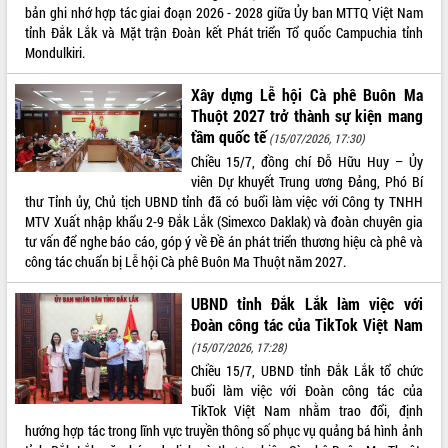
Quy hoạch và Xúc tiến đầu tư tỉnh Đắk
bản ghi nhớ hợp tác giai đoạn 2026 - 2028 giữa Ủy ban MTTQ Việt Nam
Lắk
tỉnh Đắk Lắk và Mặt trận Đoàn kết Phát triển Tổ quốc Campuchia tỉnh
Khơi thông điểm nghẽn, đẩy nhanh
Mondulkiri.
giải ngân vốn khắc phục thiên tai
HĐND tỉnh thông qua điều chỉnh Quy
Xây dựng Lễ hội Cà phê Buôn Ma
hoạch tỉnh thời kỳ 2021-2030
Thuột 2027 trở thành sự kiện mang
tầm quốc tế
Hội thảo góp ý hồ sơ điều chỉnh quy
(15/07/2026, 17:30)
hoạch tỉnh Đắk Lắk thời kỳ 2021-2030,
Chiều 15/7, đồng chí Đỗ Hữu Huy – Ủy
tầm nhìn đến năm 2050
viên Dự khuyết Trung ương Đảng, Phó Bí
thư Tỉnh ủy, Chủ tịch UBND tỉnh đã có buổi làm việc với Công ty TNHH
Nâng cao hiệu quả hoạt động của các
MTV Xuất nhập khẩu 2-9 Đắk Lắk (Simexco Daklak) và đoàn chuyên gia
doanh nghiệp nhà nước
tư vấn để nghe báo cáo, góp ý về Đề án phát triển thương hiệu cà phê và
Hội nghị triển khai kết nối mạng
công tác chuẩn bị Lễ hội Cà phê Buôn Ma Thuột năm 2027.
truyền số liệu chuyên dùng phục vụ cơ
quan Đảng, Nhà nước
UBND tỉnh Đắk Lắk làm việc với
Lễ phát động chuỗi hoạt động chung
Đoàn công tác của TikTok Việt Nam
tay làm sạch môi trường
(15/07/2026, 17:28)
Xã Ea Kar bước chuyển mình trong
Chiều 15/7, UBND tỉnh Đắk Lắk tổ chức
công tác cải cách hành chính mô hình
buổi làm việc với Đoàn công tác của
mới
TikTok Việt Nam nhằm trao đổi, định
UBND tỉnh họp báo định kỳ tháng 4
hướng hợp tác trong lĩnh vực truyền thông số phục vụ quảng bá hình ảnh
năm 2026