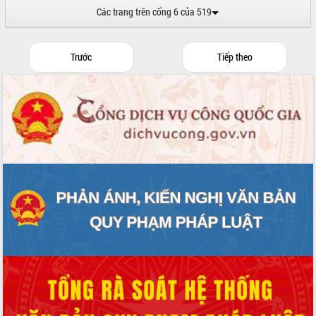
cấp xã
Các trang trên cổng 6 của 519
Đắk Lắk phát động hưởng ứng Ngày
Quyền của người tiêu dùng Việt Nam
2026
Trước
Tiếp theo
Đẩy mạnh cải cách hành chính, quyết
tâm đạt được mục tiêu tăng trưởng
hai con số trong năm 2026
Tổ chức trang trọng Lễ hội Đền thờ
Lương Văn Chánh năm 2026
Phó Bí thư Tỉnh ủy Đắk Lắk Đỗ Hữu
Huy giữ chức Bí thư Đảng ủy Ủy Ban
Nhân dân tỉnh
Bệnh án điện tử thúc đẩy chuyển đổi
số y tế tại Đắk Lắk
Chuyển đổi số thư viện: Mở rộng
không gian tri thức trong thời đại số
Đánh giá, rút kinh nghiệm công tác tổ
chức diễn tập trước ngày bầu cử
Chương trình “Gặp gỡ hữu nghị –
Friendship Meeting New Year 2026”