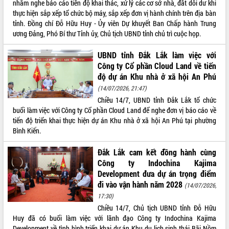
nhằm nghe báo cáo tiến độ khai thác, xử lý các cơ sở nhà, đất dôi dư khi
Thứ trưởng Bộ Y tế làm việc với tỉnh
thực hiện sắp xếp tổ chức bộ máy, sắp xếp đơn vị hành chính trên địa bàn
Đắk Lắk về phát triển nhân lực y tế
tỉnh. Đồng chí Đỗ Hữu Huy - Ủy viên Dự khuyết Ban Chấp hành Trung
cho trạm y tế cấp xã
ương Đảng, Phó Bí thư Tỉnh ủy, Chủ tịch UBND tỉnh chủ trì cuộc họp.
Du lịch Đắk Lắk nâng tầm trải nghiệm
du khách thông qua Hệ thống cơ sở dữ
UBND tỉnh Đắk Lắk làm việc với
liệu và Bản đồ số
Công ty Cổ phần Cloud Land về tiến
Tập huấn ứng dụng trí tuệ nhân tạo (AI)
độ dự án Khu nhà ở xã hội An Phú
trong thương mại điện tử năm 2026
(14/07/2026, 21:47)
Đoàn đại biểu Quốc hội tỉnh Đắk Lắk
Chiều 14/7, UBND tỉnh Đắk Lắk tổ chức
trao đổi thông tin trước Kỳ họp thứ
buổi làm việc với Công ty Cổ phần Cloud Land để nghe đơn vị báo cáo về
nhất, Quốc hội khóa XVI
tiến độ triển khai thực hiện dự án Khu nhà ở xã hội An Phú tại phường
Quyết liệt cải cách hành chính, khơi
Bình Kiến.
thông nguồn lực phát triển
Đắk Lắk cam kết đồng hành cùng
Nâng cao hiệu lực, hiệu quả HĐND
Công ty Indochina Kajima
tỉnh thông qua hiện đại hóa hành chính
Development đưa dự án trọng điểm
Xã Ea Phê gắn cải cách hành chính với
đi vào vận hành năm 2028
chuyển đổi số
(14/07/2026,
17:30)
Phó Chủ tịch Thường trực UBND tỉnh
Chiều 14/7, Chủ tịch UBND tỉnh Đỗ Hữu
Hồ Thị Nguyên Thảo làm việc tại Trung
Huy đã có buổi làm việc với lãnh đạo Công ty Indochina Kajima
tâm Phục vụ hành chính công xã Ea
Development về tình hình triển khai dự án Khu du lịch sinh thái Bãi Nồm
Phê