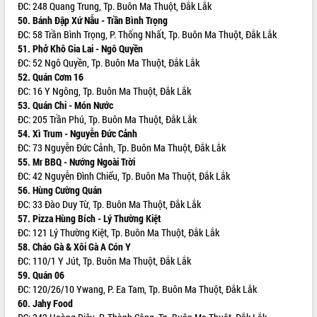
Quy hoạch và Xúc tiến đầu tư tỉnh Đắk
ĐC: 248 Quang Trung, Tp. Buôn Ma Thuột, Đắk Lắk
Lắk
50. Bánh Đập Xứ Nẫu - Trần Bình Trọng
Khơi thông điểm nghẽn, đẩy nhanh
ĐC: 58 Trần Bình Trọng, P. Thống Nhất, Tp. Buôn Ma Thuột, Đắk Lắk
giải ngân vốn khắc phục thiên tai
51. Phở Khô Gia Lai - Ngô Quyền
ĐC: 52 Ngô Quyền, Tp. Buôn Ma Thuột, Đắk Lắk
HĐND tỉnh thông qua điều chỉnh Quy
52. Quán Cơm 16
hoạch tỉnh thời kỳ 2021-2030
ĐC: 16 Y Ngông, Tp. Buôn Ma Thuột, Đắk Lắk
Hội thảo góp ý hồ sơ điều chỉnh quy
53. Quán Chi - Món Nước
hoạch tỉnh Đắk Lắk thời kỳ 2021-2030,
ĐC: 205 Trần Phú, Tp. Buôn Ma Thuột, Đắk Lắk
tầm nhìn đến năm 2050
54. Xì Trum - Nguyễn Đức Cảnh
Nâng cao hiệu quả hoạt động của các
ĐC: 73 Nguyễn Đức Cảnh, Tp. Buôn Ma Thuột, Đắk Lắk
doanh nghiệp nhà nước
55. Mr BBQ - Nướng Ngoài Trời
Hội nghị triển khai kết nối mạng
ĐC: 42 Nguyễn Đình Chiểu, Tp. Buôn Ma Thuột, Đắk Lắk
truyền số liệu chuyên dùng phục vụ cơ
56. Hùng Cường Quán
quan Đảng, Nhà nước
ĐC: 33 Đào Duy Từ, Tp. Buôn Ma Thuột, Đắk Lắk
57. Pizza Hùng Bích - Lý Thường Kiệt
Lễ phát động chuỗi hoạt động chung
ĐC: 121 Lý Thường Kiệt, Tp. Buôn Ma Thuột, Đắk Lắk
tay làm sạch môi trường
58. Cháo Gà & Xôi Gà A Cón Y
Xã Ea Kar bước chuyển mình trong
ĐC: 110/1 Y Jút, Tp. Buôn Ma Thuột, Đắk Lắk
công tác cải cách hành chính mô hình
59. Quán 06
mới
ĐC: 120/26/10 Ywang, P. Ea Tam, Tp. Buôn Ma Thuột, Đắk Lắk
UBND tỉnh họp báo định kỳ tháng 4
60. Jahy Food
năm 2026