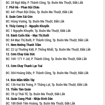
ĐC: 28 Ngô Mây, P. Thành Công, Tp. Buôn Ma Thuột, Đắk Lắk
ĐIỂM TIN VĂN BẢN
7. Phở Hà - Phan Bội Châu
ĐC: 441 Phan Bội Châu, Tp. Buôn Ma Thuột, Đắk Lắk
QUY HOẠCH - KẾ HOẠCH
8. Quán Cơm Sài Gòn
ĐC: Hùng Vương, Tp. Buôn Ma Thuột, Đắk Lắk
9. Thủy Cương 2 - Nguyễn Khuyến
ĐC: 1 Nguyễn Khuyến, Tp. Buôn Ma Thuột, Đắk Lắk
10. Bánh Cuốn Bắc - Mạc Thị Bưởi
ĐC: 84 Mạc Thị Bưởi, P. Thành Công, Tp. Buôn Ma Thuột, Đắk Lắk
11. Nem Nướng Thanh Trầm
ĐC: 22 Lý Thường Kiệt, P. Thống Nhất, Tp. Buôn Ma Thuột, Đắk Lắk
12. Cơm Chay Giác Đức
ĐC: 169 -171 Y Jút, P. Thành Công, Tp. Buôn Ma Thuột, Đắk Lắk
13. Cơm Chay Thanh Lạc Trai
ĐC: 304 Hoàng Diệu, P. Thành Công, Tp. Buôn Ma Thuột, Đắk Lắk
14. Bún Mắm Miền Tây
ĐC: 136 Hai Bà Trưng, P. Thắng Lợi, Tp. Buôn Ma Thuột, Đắk Lắk
15. Thiền Tâm Quán
ĐC: 78 Lý Thái Tổ, Tp. Buôn Ma Thuột, Đắk Lắk
16. Quán Sang Phát - Nhậu Bình Dân
ĐC: 188 Đinh Tiên Hoàng, Tp. Buôn Ma Thuột, Đắk Lắk