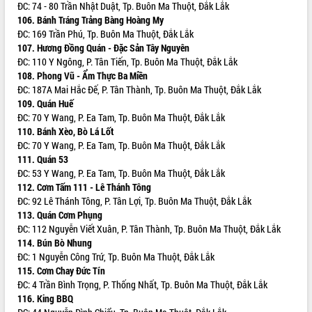
ĐC: 74 - 80 Trần Nhật Duật, Tp. Buôn Ma Thuột, Đắk Lắk
cấp xã
106. Bánh Tráng Trảng Bàng Hoàng My
Đắk Lắk phát động hưởng ứng Ngày
ĐC: 169 Trần Phú, Tp. Buôn Ma Thuột, Đắk Lắk
Quyền của người tiêu dùng Việt Nam
107. Hương Đồng Quán - Đặc Sản Tây Nguyên
2026
ĐC: 110 Y Ngông, P. Tân Tiến, Tp. Buôn Ma Thuột, Đắk Lắk
Đẩy mạnh cải cách hành chính, quyết
108. Phong Vũ - Ẩm Thực Ba Miền
tâm đạt được mục tiêu tăng trưởng
ĐC: 187A Mai Hắc Đế, P. Tân Thành, Tp. Buôn Ma Thuột, Đắk Lắk
hai con số trong năm 2026
109. Quán Huế
Tổ chức trang trọng Lễ hội Đền thờ
ĐC: 70 Y Wang, P. Ea Tam, Tp. Buôn Ma Thuột, Đắk Lắk
Lương Văn Chánh năm 2026
110. Bánh Xèo, Bò Lá Lốt
ĐC: 70 Y Wang, P. Ea Tam, Tp. Buôn Ma Thuột, Đắk Lắk
Phó Bí thư Tỉnh ủy Đắk Lắk Đỗ Hữu
111. Quán 53
Huy giữ chức Bí thư Đảng ủy Ủy Ban
ĐC: 53 Y Wang, P. Ea Tam, Tp. Buôn Ma Thuột, Đắk Lắk
Nhân dân tỉnh
112. Cơm Tấm 111 - Lê Thánh Tông
Bệnh án điện tử thúc đẩy chuyển đổi
ĐC: 92 Lê Thánh Tông, P. Tân Lợi, Tp. Buôn Ma Thuột, Đắk Lắk
số y tế tại Đắk Lắk
113. Quán Cơm Phụng
Chuyển đổi số thư viện: Mở rộng
ĐC: 112 Nguyễn Viết Xuân, P. Tân Thành, Tp. Buôn Ma Thuột, Đắk Lắk
không gian tri thức trong thời đại số
114. Bún Bò Nhung
Đánh giá, rút kinh nghiệm công tác tổ
ĐC: 1 Nguyễn Công Trứ, Tp. Buôn Ma Thuột, Đắk Lắk
chức diễn tập trước ngày bầu cử
115. Cơm Chay Đức Tín
ĐC: 4 Trần Bình Trọng, P. Thống Nhất, Tp. Buôn Ma Thuột, Đắk Lắk
Chương trình “Gặp gỡ hữu nghị –
116. King BBQ
Friendship Meeting New Year 2026”