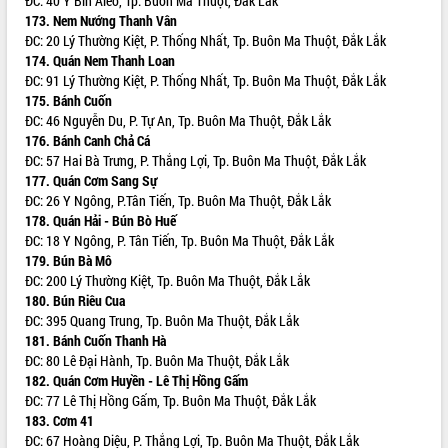
ĐC: 40 Y Bih Aleo, Tp. Buôn Ma Thuột, Đắk Lắk
Nâng cao trách nhiệm người đứng
173. Nem Nướng Thanh Vân
đầu, phát huy tinh thần chủ động,
ĐC: 20 Lý Thường Kiệt, P. Thống Nhất, Tp. Buôn Ma Thuột, Đắk Lắk
sáng tạo để đảm bảo tiến độ giải ngân
174. Quán Nem Thanh Loan
vốn đầu tư công năm 2025
ĐC: 91 Lý Thường Kiệt, P. Thống Nhất, Tp. Buôn Ma Thuột, Đắk Lắk
175. Bánh Cuốn
Sở Công Thương đột phá số hóa 100%
ĐC: 46 Nguyễn Du, P. Tự An, Tp. Buôn Ma Thuột, Đắk Lắk
thủ tục trực tuyến lấy sự hài lòng của
176. Bánh Canh Chả Cá
doanh nghiệp làm thước đo phục vụ
ĐC: 57 Hai Bà Trưng, P. Thắng Lợi, Tp. Buôn Ma Thuột, Đắk Lắk
Đảm bảo công tác bầu cử triển khai
177. Quán Cơm Sang Sự
đúng tiến độ, quy trình theo luật định
ĐC: 26 Y Ngông, P.Tân Tiến, Tp. Buôn Ma Thuột, Đắk Lắk
Ban Tuyên giáo và Dân vận Trung ương
178. Quán Hải - Bún Bò Huế
tập huấn công tác khoa giáo năm 2025
ĐC: 18 Y Ngông, P. Tân Tiến, Tp. Buôn Ma Thuột, Đắk Lắk
Đắk Lắk hưởng ứng Ngày Pháp luật
179. Bún Bà Mô
Việt Nam 2025 và biểu dương 25 tập
ĐC: 200 Lý Thường Kiệt, Tp. Buôn Ma Thuột, Đắk Lắk
thể, cá nhân tiêu biểu
180. Bún Riêu Cua
ĐC: 395 Quang Trung, Tp. Buôn Ma Thuột, Đắk Lắk
Hội nghị lần thứ nhất Ban Chỉ đạo
181. Bánh Cuốn Thanh Hà
công tác bầu cử tỉnh Đắk Lắk
ĐC: 80 Lê Đại Hành, Tp. Buôn Ma Thuột, Đắk Lắk
Hội nghị UBND tỉnh thường kỳ tháng
182. Quán Cơm Huyền - Lê Thị Hồng Gấm
10 năm 2025
ĐC: 77 Lê Thị Hồng Gấm, Tp. Buôn Ma Thuột, Đắk Lắk
Kỳ họp chuyên đề lần thứ Ba, HĐND
183. Cơm 41
tỉnh khóa X
ĐC: 67 Hoàng Diệu, P. Thắng Lợi, Tp. Buôn Ma Thuột, Đắk Lắk