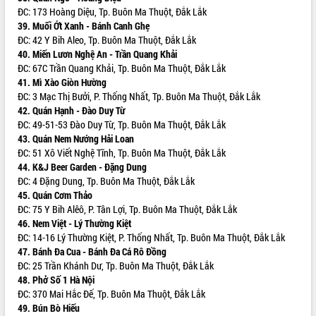
món ăn từ sầu riêng
ĐC: 173 Hoàng Diệu, Tp. Buôn Ma Thuột, Đắk Lắk
Đắk Lắk công bố Quy hoạch và xúc
39. Muối Ớt Xanh - Bánh Canh Ghẹ
tiến đầu tư tỉnh
ĐC: 42 Y Bih Aleo, Tp. Buôn Ma Thuột, Đắk Lắk
Ngành cá ngừ Đắk Lắk chủ động thích
40. Miến Lươn Nghệ An - Trần Quang Khải
ứng để giữ vững thị trường xuất khẩu
ĐC: 67C Trần Quang Khải, Tp. Buôn Ma Thuột, Đắk Lắk
41. Mì Xào Giòn Hường
Diễn đàn Kinh tế tư nhân Việt Nam đột
ĐC: 3 Mạc Thị Bưởi, P. Thống Nhất, Tp. Buôn Ma Thuột, Đắk Lắk
phá cơ chế - Hợp tác công tư
42. Quán Hạnh - Đào Duy Từ
Đề án 06 tạo bước ngoặt đột phá trong
ĐC: 49-51-53 Đào Duy Từ, Tp. Buôn Ma Thuột, Đắk Lắk
cải cách hành chính tỉnh Đắk Lắk
43. Quán Nem Nướng Hải Loan
Kết nối tour, đẩy mạnh chuyển đổi số
ĐC: 51 Xô Viết Nghệ Tĩnh, Tp. Buôn Ma Thuột, Đắk Lắk
để phát triển du lịch Đắk Lắk
44. K&J Beer Garden - Đặng Dung
Khởi động Dự án Đầu tư xây dựng hạ
ĐC: 4 Đặng Dung, Tp. Buôn Ma Thuột, Đắk Lắk
tầng kỹ thuật Cụm công nghiệp Tân
45. Quán Cơm Thảo
Tiến
ĐC: 75 Y Bih Alêô, P. Tân Lợi, Tp. Buôn Ma Thuột, Đắk Lắk
46. Nem Việt - Lý Thường Kiệt
Gặp mặt các cơ quan báo chí nhân Kỷ
ĐC: 14-16 Lý Thường Kiệt, P. Thống Nhất, Tp. Buôn Ma Thuột, Đắk Lắk
niệm 101 năm Ngày Báo chí Cách
47. Bánh Đa Cua - Bánh Đa Cá Rô Đồng
mạng Việt Nam
ĐC: 25 Trần Khánh Dư, Tp. Buôn Ma Thuột, Đắk Lắk
Đắk Lắk sơ kết 4 năm triển khai thực
48. Phở Số 1 Hà Nội
hiện Đề án 06 của Chính phủ
ĐC: 370 Mai Hắc Đế, Tp. Buôn Ma Thuột, Đắk Lắk
Họp báo thông tin về Hội nghị Công bố
49. Bún Bò Hiếu