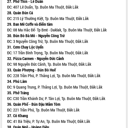
27. Phở Thìn - Lê Duẩn
quan trọng
ĐC: 407 Lê Duẩn, Tp. Buôn Ma Thuột, Đắk Lắk
Bí thư Tỉnh ủy Lương Nguyễn Minh
28. Quán Bún Cá
Triết thăm, tặng quà người có công với
ĐC: 215 Lý Thường Kiệt, Tp. Buôn Ma Thuột, Đắk Lắk
cách mạng
29. Ban Mê Coffe và điểm tâm
ĐC: 08 Ma Hắc Đế- Tp Bmt - Daklak, Tp. Buôn Ma Thuột, Đắk Lắk
Rà soát, hoàn thiện hệ thống thiết chế
30. Bún Bò Bà Mô - Nguyễn Công Trứ
văn hóa, thể thao đáp ứng yêu cầu
LIÊN KẾT WEB
ĐC: 3 Nguyễn Công Trứ, Tp. Buôn Ma Thuột, Đắk Lắk
phát triển mới
31. Cơm Chay Lộc Uyển
Thường trực HĐND tỉnh Đắk Lắk gặp
ĐC: 17 Trần Bình Trọng, Tp. Buôn Ma Thuột, Đắk Lắk
mặt Đoàn chuyên gia y tế TP. Hồ Chí
32. Pizza Carmen - Nguyễn Đức Cảnh
Minh
ĐC: 98 Nguyễn Đức Cảnh, Tp. Buôn Ma Thuột, Đắk Lắk
THỐNG KÊ TRUY CẬP
Lễ truy điệu và an táng hài cốt liệt sĩ
33. Quán Phượng - Bún Bò Huế
tại Nghĩa trang Liệt sĩ xã Sơn Hòa
Hôm nay:
27871
ĐC: 228 Trần Phú, P. Thắng Lợi, Tp. Buôn Ma Thuột, Đắk Lắk
Bàn giải pháp tháo gỡ khó khăn trong
34. Phú Lâm
Tất cả:
66040611
xuất khẩu sầu riêng và triển khai quy
ĐC: 9 Quang Trung, P. Thắng Lợi, Tp. Buôn Ma Thuột, Đắk Lắk
định EUDR
35. Phở Tráng
ĐC: C30 Trần Khánh Dư, P. Tân Lợi, Tp. Buôn Ma Thuột, Đắk Lắk
Thứ trưởng Bộ Nông nghiệp và Môi
36. Quán Phố - Bún Đậu Mắm Tôm
trường Nguyễn Hoàng Hiệp khảo sát
ĐC: 221 Trần Phú, Tp. Buôn Ma Thuột, Đắk Lắk
vùng trồng và doanh nghiệp đóng gói
37. Cô Khang
sầu riêng tại Đắk Lắk
ĐC: 41 Bà Triệu, P. Tự An, Tp. Buôn Ma Thuột, Đắk Lắk
Trình diễn nghệ thuật chế biến các
38. Quán Ngõ - Hoàng Diệu