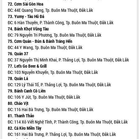
Xây dựng nông thôn mới: Nâng cao đời
72. Cơm Sài Gòn Hoa
sống người dân từ những mô hình thiết
ĐC: 44E Quang Trung, Tp. Buôn Ma Thuột, Đắk Lắk
thực
73. Yumy - Tàu Hũ Đá
Quyết liệt tháo gỡ vướng mắc, đẩy
ĐC: 6 Hàn Thuyên, P. Thành Công, Tp. Buôn Ma Thuột, Đắk Lắk
nhanh tiến độ các dự án trọng điểm
74. Bánh Khọt Vũng Tàu
trong Khu kinh tế Nam Phú Yên
ĐC: 79 Nguyễn Tri Phương, Tp. Buôn Ma Thuột, Đắk Lắk
75. Cơm Quán - Bún & Bánh Tráng Hến
Hòn Yến phát triển du lịch gắn với bảo
ĐC: 44 Y Wang, Tp. Buôn Ma Thuột, Đắk Lắk
tồn biển
76. Quán 37
Lấy ý kiến điều chỉnh Quy hoạch tỉnh
ĐC: 37 Nguyễn Thị Minh Khai, P. Thắng Lợi, Tp. Buôn Ma Thuột, Đắk Lắk
Đắk Lắk thời kỳ 2021-2030, tầm nhìn
77. Let's Go Beer & Grill
đến năm 2050
ĐC: 103 Nguyễn Khuyến, Tp. Buôn Ma Thuột, Đắk Lắk
Phát động chiến dịch 30 ngày đêm
78. Quán Lá
giải phóng mặt bằng Tuyến đường bộ
ĐC: 129 Lý Thái Tổ, P. Thắng Lợi, Tp. Buôn Ma Thuột, Đắk Lắk
ven biển
79. Bánh Canh Cô Liên
Đắk Lắk nỗ lực thúc đẩy tăng trưởng
ĐC: 106 Y Jút, Tp. Buôn Ma Thuột, Đắk Lắk
kinh tế từ 10% trở lên trong Quý
80. Cháo Vịt
II/2026
ĐC: 116 Hai Bà Trưng, Tp. Buôn Ma Thuột, Đắk Lắk
81. Thanh Thảo
Đắk Lắk ký kết thỏa thuận hợp tác về
ĐC: 114 Xô Viết Nghệ Tĩnh, P. Thành Công, Tp. Buôn Ma Thuột, Đắk Lắk
chuyển đổi số giai đoạn 2026 – 2030
82. Cá Kèo Miền Tây
với Tập đoàn Bưu chính Viễn thông
ĐC: 161 Hai Bà Trưng, P. Thắng Lợi, Tp. Buôn Ma Thuột, Đắk Lắk
Việt Nam