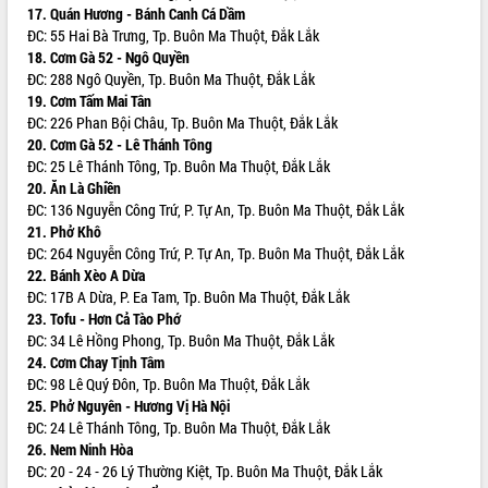
17. Quán Hương - Bánh Canh Cá Dầm
VIDEO
ĐC: 55 Hai Bà Trưng, Tp. Buôn Ma Thuột, Đắk Lắk
18. Cơm Gà 52 - Ngô Quyền
ĐC: 288 Ngô Quyền, Tp. Buôn Ma Thuột, Đắk Lắk
19. Cơm Tấm Mai Tân
ĐC: 226 Phan Bội Châu, Tp. Buôn Ma Thuột, Đắk Lắk
20. Cơm Gà 52 - Lê Thánh Tông
ĐC: 25 Lê Thánh Tông, Tp. Buôn Ma Thuột, Đắk Lắk
20. Ăn Là Ghiền
ĐC: 136 Nguyễn Công Trứ, P. Tự An, Tp. Buôn Ma Thuột, Đắk Lắk
21. Phở Khô
Khám bệnh, cấp phát thuốc miễn phí
ĐC: 264 Nguyễn Công Trứ, P. Tự An, Tp. Buôn Ma Thuột, Đắk Lắk
và tặng quà người dân xã Cư Pui
22. Bánh Xèo A Dừa
Hội nghị UBND tỉnh Đắk Lắk thường kỳ
ĐC: 17B A Dừa, P. Ea Tam, Tp. Buôn Ma Thuột, Đắk Lắk
tháng 7/2026
23. Tofu - Hơn Cả Tào Phớ
ĐC: 34 Lê Hồng Phong, Tp. Buôn Ma Thuột, Đắk Lắk
Lễ truy tặng danh hiệu “Bà Mẹ Việt
24. Cơm Chay Tịnh Tâm
Nam Anh hùng” và trao Huân chương
ĐC: 98 Lê Quý Đôn, Tp. Buôn Ma Thuột, Đắk Lắk
Lao động
25. Phở Nguyên - Hương Vị Hà Nội
ALBUM ẢNH
UBND tỉnh Đắk Lắk triển khai nhiệm
ĐC: 24 Lê Thánh Tông, Tp. Buôn Ma Thuột, Đắk Lắk
vụ 6 tháng cuối năm 2026
26. Nem Ninh Hòa
Kỳ họp thứ Hai, Hội đồng nhân dân
ĐC: 20 - 24 - 26 Lý Thường Kiệt, Tp. Buôn Ma Thuột, Đắk Lắk
tỉnh khóa XI quyết nghị nhiều nội dung