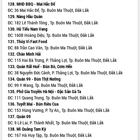
128. MHD BBQ - Mai Hắc Đế
quốc phòng, quân sự địa phương năm
ĐC: 36 Mai Hắc Đế, Tp. Buôn Ma Thuột, Đắk Lắk
2026
129. Nàng Hầu Quán
Đắk Lắk tập trung toàn lực khắc phục
ĐC: 182 Lê Thánh Tông , Tp. Buôn Ma Thuột, Đắk Lắk
tồn tại IUU, sẵn sàng làm việc với
130. Hủ Tiếu Nam Vang
Đoàn thanh tra EC
ĐC: 160B Hoàng Diệu, Tp. Buôn Ma Thuột, Đắk Lắk
Chủ tịch UBND tỉnh Tạ Anh Tuấn thăm,
131. Thúy Vi Fast Food
chúc mừng các bệnh viện nhân Ngày
ĐC: 88 Trần Cao Vân, Tp. Buôn Ma Thuột, Đắk Lắk
Thầy thuốc Việt Nam
132. Cháo Minh Hải
Rộn ràng lễ hội truyền thống Sông
ĐC: 115 Hai Bà Trưng, P. Thắng Lợi, Tp. Buôn Ma Thuột, Đắk Lắk
nước Đà Nông lần thứ I năm 2026
133. Quán Rất Huế - Bún Bò, Cơm Hến
ĐC: 38 Nguyễn Đức Cảnh, P. Thắng Lợi, Tp. Buôn Ma Thuột, Đắk Lắk
Kỳ họp Chuyên đề lần thứ Năm, HĐND
134. Quán 99 - Bún Thịt Nướng
tỉnh Đắk Lắk thông qua các nghị quyết
ĐC: 99 Y Wang, Tp. Buôn Ma Thuột, Đắk Lắk
quan trọng
135. Phở Gia Truyền Hà Nội - Đặc Sản Gà Ta
Thống nhất danh sách giới thiệu ứng
ĐC: 111 Quang Trung, Tp. Buôn Ma Thuột, Đắk Lắk
cử đại biểu Quốc hội khoá XVI và đại
136. Tuyết Mai - Bún Riêu Cua
biểu HĐND tỉnh Đắk Lắk, nhiệm kỳ
ĐC: 153 Hùng Vương, P. Tự An,, Tp. Buôn Ma Thuột, Đắk Lắk
2026-2031
137. Quán 09
Phát động hai phong trào thi đua quan
ĐC: 9 Lê Lai, P. Thành Nhất, Tp. Buôn Ma Thuột, Đắk Lắk
trọng trong kỷ nguyên mới
138. Mì Quảng Tam Kỳ
Hội nghị lần thứ tư Ban Chỉ đạo công
ĐC: 167 Hà Huy Tập, Tp. Buôn Ma Thuột, Đắk Lắk