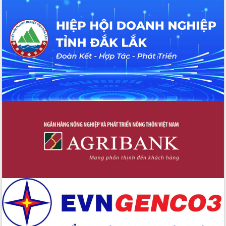
làm việc tại xã biên giới Ea Bung và
đồn Biên phòng cửa khẩu Đắk Ruê
Chủ tịch UBND tỉnh Tạ Anh Tuấn kiểm
tra hoạt động vận hành chính quyền
địa phương tại phường Buôn Hồ
Xã Ea Phê - Phát động phong trào
“Bình dân học vụ số”
Nhiều chuyển biến tích cực trong công
tác cải cách hành chính của ngành
Văn hóa, Thể thao và du lịch
Đắk Lắk ban hành chính sách hỗ trợ
cán bộ công tác sau sắp xếp đơn vị
hành chính
Lãnh đạo tỉnh Đắk Lắk thăm, tặng quà
gia đình chính sách, người có công
Phường Buôn Hồ tập trung đổi mới
cách vận hành trung tâm phục vụ hành
chính, đáp ứng tốt nhất nhu cầu của
nhân dân
Bí thư Tỉnh uỷ Nguyễn Đình Trung