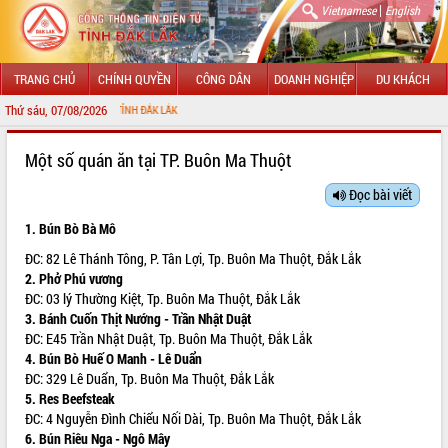
|
Vietnamese
English
TRANG CHỦ
CHÍNH QUYỀN
CÔNG DÂN
DOANH NGHIỆP
DU KHÁCH
Thứ sáu, 07/08/2026
CHÀO MỪNG
GIỚI THIỆU
Một số quán ăn tại TP. Buôn Ma Thuột
LÃNH ĐẠO UBND TỈNH
Đọc bài viết
1. Bún Bò Bà Mô
TIN TỨC SỰ KIỆN
ĐC: 82 Lê Thánh Tông, P. Tân Lợi, Tp. Buôn Ma Thuột, Đắk Lắk
SỞ, BAN, NGÀNH
2. Phở Phú vương
ĐC: 03 lý Thường Kiệt, Tp. Buôn Ma Thuột, Đắk Lắk
UBND CÁC XÃ, PHƯỜNG
3. Bánh Cuốn Thịt Nướng - Trần Nhật Duật
ĐC: E45 Trần Nhật Duật, Tp. Buôn Ma Thuột, Đắk Lắk
THÔNG TIN CHỈ ĐẠO ĐIỀU HÀNH
4. Bún Bò Huế O Manh - Lê Duẩn
ĐC: 329 Lê Duẩn, Tp. Buôn Ma Thuột, Đắk Lắk
HỆ THỐNG VĂN BẢN
5. Res Beefsteak
ĐC: 4 Nguyễn Đình Chiểu Nối Dài, Tp. Buôn Ma Thuột, Đắk Lắk
VĂN BẢN HĐND TỈNH
6. Bún Riêu Nga - Ngô Mây