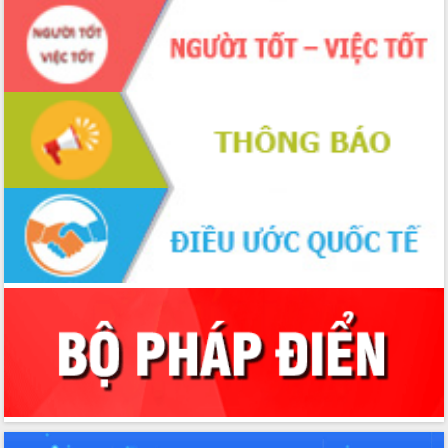
bản sắc
Đắk Lắk quyết tâm chống khai thác
hải sản bất hợp pháp, không báo cáo
và không theo quy định
Tăng cường quản lý chất lượng, an
toàn thực phẩm trên địa bàn tỉnh Đắk
Lắk
UBND tỉnh kiểm tra Trung tâm hành
chính công xã Durkmăn và xã Krông
Ana
Sở Văn hóa, Thể thao và Du lịch phát
động phong trào thi đua ứng dụng
khoa học công nghệ, đổi mới sáng tạo,
chuyển đổi số năm 2025
Phấn đấu xây dựng phường Ea Kao
sớm trở thành điểm đến “Hiện đại,
văn minh, nghĩa tình, bản sắc”
Xã Krông Pắc tổ chức Lễ phát động thi
đua đẩy mạnh ứng dụng khoa học -
công nghệ, chuyển đổi số
Chủ tịch UBND tỉnh Tạ Anh Tuấn thăm,