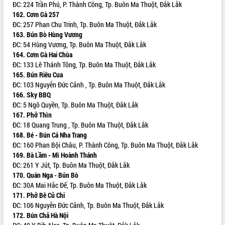
Đẩy nhanh công tác khắc phục, ổn
ĐC: 224 Trần Phú, P. Thành Công, Tp. Buôn Ma Thuột, Đắk Lắk
định đời sống Nhân dân sau bão số 13
162. Cơm Gà 257
ĐC: 257 Phan Chu Trinh, Tp. Buôn Ma Thuột, Đắk Lắk
Bí thư Tỉnh ủy Lương Nguyễn Minh
163. Bún Bò Hùng Vương
Triết dự Ngày hội đại đoàn kết tại
ĐC: 54 Hùng Vương, Tp. Buôn Ma Thuột, Đắk Lắk
Buôn Đăk Tuôr, xã Cư Pui
164. Cơm Gà Hai Chùa
Khởi công xây dựng Trường Phổ thông
ĐC: 133 Lê Thánh Tông, Tp. Buôn Ma Thuột, Đắk Lắk
nội trú liên cấp tiểu học và THCS xã Ia
165. Bún Riêu Cua
Rvê
ĐC: 103 Nguyễn Đức Cảnh , Tp. Buôn Ma Thuột, Đắk Lắk
Phó Thủ tướng Chính phủ Mai Văn
166. Sky BBQ
Chính chia sẻ, động viên người dân
ĐC: 5 Ngô Quyền, Tp. Buôn Ma Thuột, Đắk Lắk
chịu ảnh hưởng nặng từ bão số 13
167. Phở Thìn
Chủ tịch UBND tỉnh kiểm tra công tác
ĐC: 18 Quang Trung , Tp. Buôn Ma Thuột, Đắk Lắk
phòng, chống bão số 13 tại các địa
168. Bé - Bún Cá Nha Trang
bàn xung yếu
ĐC: 160 Phan Bội Châu, P. Thành Công, Tp. Buôn Ma Thuột, Đắk Lắk
169. Bà Lầm - Mì Hoành Thánh
Tập trung đẩy nhanh giải ngân nguồn
ĐC: 261 Y Jút, Tp. Buôn Ma Thuột, Đắk Lắk
vốn các chương trình mục tiêu quốc
170. Quán Nga - Bún Bò
gia
ĐC: 30A Mai Hắc Đế, Tp. Buôn Ma Thuột, Đắk Lắk
Xã Ea H'leo giữ vững và nâng cao chất
171. Phở Bê Củ Chi
lượng các tiêu chí nông thôn mới
ĐC: 106 Nguyễn Đức Cảnh, Tp. Buôn Ma Thuột, Đắk Lắk
Công bố quyết định của Ban Thường
172. Bún Chả Hà Nội
vụ Tỉnh ủy về công tác cán bộ