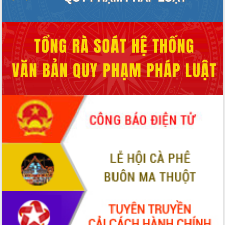
Đảng bộ tỉnh Đắk Lắk lần thứ I, nhiệm
kỳ 2025 - 2030
Đắk Lắk hoàn thành mục tiêu xóa nhà
tạm, nhà dột nát năm 2025
Phiên trù bị Đại hội đại biểu Đảng bộ
tỉnh Đắk Lắk lần thứ I, nhiệm kỳ 2025-
2030
Hiệp hội Doanh nhân Đắk Lắk cần tiên
phong trong chuyển đổi số, kiến tạo
môi trường kinh doanh công bằng,
minh bạch
Họp Ban Chỉ đạo Quốc gia về chống
khai thác hải sản bất hợp pháp, không
báo cáo và không theo quy định
Đại hội Đảng bộ cấp cơ sở góp phần
vào thanh công Đại hội đại biểu Đảng
bộ tỉnh lần thứ nhất, nhiệm kỳ 2025-
2030
Lực lượng vũ trang tỉnh Đắk Lắk kỷ
niệm 80 năm thành lập và đón nhận
Huân chương Bảo vệ Tổ quốc hạng Nhì