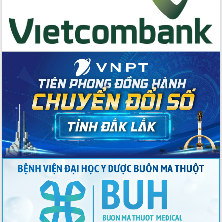
chính khi thực hiện sắp xếp đơn vị
hành chính
Có 49 tác phẩm đạt giải tại Giải Báo
chí tỉnh Đắk Lắk lần thứ V năm 2024
Hội nghị Ban Chấp hành Đảng bộ tỉnh
Đắk Lắk lần thứ 33 (mở rộng)
Đắk Lắk chung tay giảm thiểu rác thải
nhựa, lan tỏa lối sống xanh
Sầu riêng Đắk Lắk chủ động nói không
với chất cấm
Tiếp tục hoàn thiện và nâng cao chất
lượng tổ chức Lễ hội Cà phê Buôn Ma
Thuột
Truy tặng danh hiệu “Bà mẹ Việt Nam
anh hùng” và trao tặng các hình thức
khen thưởng của Chủ tịch nước
Ấn tượng Chương trình cầu truyền hình
“Bản trường ca hòa bình”
Đắk Lắk tuyên dương, khen thưởng
học sinh và giáo viên đạt thành tích