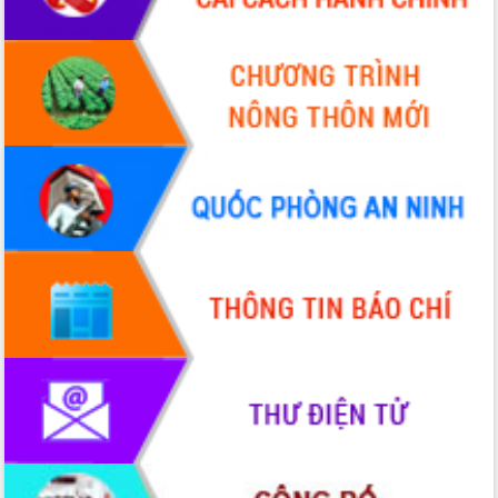
Hội nghị chuyên đề về công tác
khuyến nông trong tình hình mới
Xã Ea Drăng phổ cập kỹ năng số cho
cán bộ, Tổ công nghệ số cộng đồng và
nông dân
Gặp mặt các đồng chí nguyên lãnh
đạo tỉnh nhân dịp Quốc khánh nước
Cộng hòa xã hội chủ nghĩa Việt Nam
300 gian hàng tham gia Tuần lễ Văn
hóa, Du lịch và Ẩm thực Đắk Lắk năm
2025
Xã Ea Drăng thúc đẩy phong trào “Bình
dân học vụ số”, phát triển khoa học,
công nghệ và đổi mới sáng tạo
Công an tỉnh Đắk Lắk đẩy mạnh cải
cách hành chính, thích ứng chuyển đổi
số, đáp ứng yêu cầu nhiệm vụ trong
tình hình mới
Xã Ea Knuếc nâng tầm đặc sản địa
phương trên nền tảng số