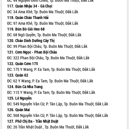
ĐC: 44 Nguyễn Đình Chiểu, Tp. Buôn Ma Thuột, Đắk Lắk
Bầu cử Quốc hội và HĐND: Cử tri Đắk
117. Quán Nhậu 34 - Gà Chọi
Lắk gửi gắm niềm tin, kỳ vọng vào lá
ĐC: 34 Ama Khê, Tp. Buôn Ma Thuột, Đắk Lắk
phiếu
118. Quán Cháo Thanh Hải
Đắk Lắk sẵn sàng các điều kiện cho
ĐC: 97 Ama Khê, Tp. Buôn Ma Thuột, Đắk Lắk
Ngày hội bầu cử đại biểu Quốc hội
119. Bún Bò Giò Heo 68
khóa XVI và HĐND các cấp nhiệm kỳ
ĐC: 68 Ngô Quyền, Tp. Buôn Ma Thuột, Đắk Lắk
2026-2031
120. Cháo Dinh Dưỡng Cây Thị
Đảm bảo cuộc bầu cử đại biểu Quốc
ĐC: 99 Phan Bội Châu, Tp. Buôn Ma Thuột, Đắk Lắk
hội và đại biểu HĐND các cấp diễn ra
121. Cơm Ngọc - Phan Bội Châu
an toàn, hiệu quả, đúng quy định
ĐC: 322 Phan Bội Châu, Tp. Buôn Ma Thuột, Đắk Lắk
122. Quán Cơm 175
Thủ tướng Chính phủ Phạm Minh Chính
ĐC: 175 Y Wang, P. Ea Tam, Tp. Buôn Ma Thuột, Đắk Lắk
kiểm tra, chỉ đạo hoàn thành các dự
123. Quán 62
án cao tốc và thăm khu tái định cư tại
ĐC: 62 Y Wang, P. Ea Tam, Tp. Buôn Ma Thuột, Đắk Lắk
Đắk Lắk
124. Bún Cá Nha Trang
Sôi nổi Hội đua ngựa truyền thống Gò
ĐC: 115 Y Wang, P. Ea Tam, Tp. Buôn Ma Thuột, Đắk Lắk
Thì Thùng mừng Xuân Bính Ngọ 2026
125. Lê Nguyễn
Lãnh đạo tỉnh dâng hương tưởng niệm
ĐC: 549 Nguyễn Văn Cừ, P. Tân Lập, Tp. Buôn Ma Thuột, Đắk Lắk
tại Đập Đồng Cam đầu Xuân Bính Ngọ
126. Quán Mai
Ngành nông nghiệp phấn đấu tăng
ĐC: 568 Nguyễn Văn Cừ, P. Tân Lập, Tp. Buôn Ma Thuột, Đắk Lắk
trưởng đạt 5,86% trong năm 2026
127. Phở Chị Ba - Trần Nhật Duật
ĐC: 26 Trần Nhật Duật , Tp. Buôn Ma Thuột, Đắk Lắk
UBND tỉnh Đắk Lắk triển khai công tác