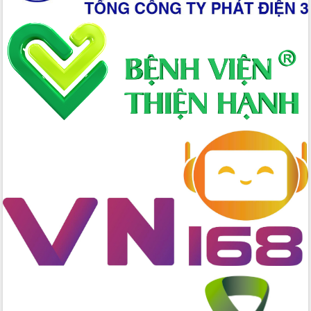
kiểm tra vận hành Trung tâm hành
chính công cấp xã
Đắk Lắk khắc phục "điểm nghẽn" cải
cách hành chính, hướng tới chính
quyền 2 cấp liền mạch
Chủ động ứng dụng chuyển đổi số để
vận hành thông suốt chính quyền 2
cấp
Công bố các nghị quyết, quyết định về
sắp xếp tổ chức bộ máy và đơn vị
hành chính tỉnh Đắk Lắk
Kỳ họp thứ Mười, HĐND tỉnh khóa X:
Rà soát, chuẩn bị sẵn sàng toàn diện
để chính quyền địa phương 2 cấp vận
hành thông suốt, hiệu quả
Tôn vinh 53 cá nhân hiến máu tiêu biểu
tỉnh Đắk Lắk năm 2025
Thực hiện bằng được mục tiêu nông
nghiệp sinh thái, nông thôn hiện đại,
nông dân văn minh
Tăng cường cải cách thủ tục hành