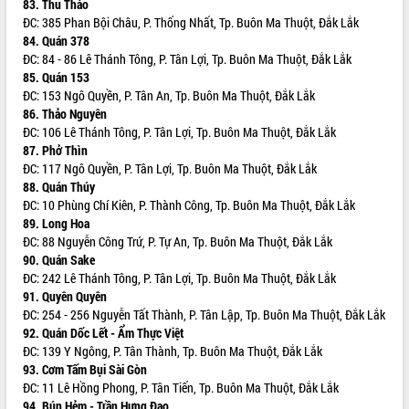
83. Thu Thảo
Thứ trưởng Bộ Y tế làm việc với tỉnh
ĐC: 385 Phan Bội Châu, P. Thống Nhất, Tp. Buôn Ma Thuột, Đắk Lắk
Đắk Lắk về phát triển nhân lực y tế
84. Quán 378
cho trạm y tế cấp xã
ĐC: 84 - 86 Lê Thánh Tông, P. Tân Lợi, Tp. Buôn Ma Thuột, Đắk Lắk
Du lịch Đắk Lắk nâng tầm trải nghiệm
85. Quán 153
du khách thông qua Hệ thống cơ sở dữ
ĐC: 153 Ngô Quyền, P. Tân An, Tp. Buôn Ma Thuột, Đắk Lắk
liệu và Bản đồ số
86. Thảo Nguyên
Tập huấn ứng dụng trí tuệ nhân tạo (AI)
ĐC: 106 Lê Thánh Tông, P. Tân Lợi, Tp. Buôn Ma Thuột, Đắk Lắk
trong thương mại điện tử năm 2026
87. Phở Thìn
ĐC: 117 Ngô Quyền, P. Tân Lợi, Tp. Buôn Ma Thuột, Đắk Lắk
Đoàn đại biểu Quốc hội tỉnh Đắk Lắk
88. Quán Thúy
trao đổi thông tin trước Kỳ họp thứ
ĐC: 10 Phùng Chí Kiên, P. Thành Công, Tp. Buôn Ma Thuột, Đắk Lắk
nhất, Quốc hội khóa XVI
89. Long Hoa
Quyết liệt cải cách hành chính, khơi
ĐC: 88 Nguyễn Công Trứ, P. Tự An, Tp. Buôn Ma Thuột, Đắk Lắk
thông nguồn lực phát triển
90. Quán Sake
Nâng cao hiệu lực, hiệu quả HĐND
ĐC: 242 Lê Thánh Tông, P. Tân Lợi, Tp. Buôn Ma Thuột, Đắk Lắk
tỉnh thông qua hiện đại hóa hành chính
91. Quyên Quyên
Xã Ea Phê gắn cải cách hành chính với
ĐC: 254 - 256 Nguyễn Tất Thành, P. Tân Lập, Tp. Buôn Ma Thuột, Đắk Lắk
chuyển đổi số
92. Quán Dốc Lết - Ẩm Thực Việt
ĐC: 139 Y Ngông, P. Tân Thành, Tp. Buôn Ma Thuột, Đắk Lắk
Phó Chủ tịch Thường trực UBND tỉnh
93. Cơm Tấm Bụi Sài Gòn
Hồ Thị Nguyên Thảo làm việc tại Trung
ĐC: 11 Lê Hồng Phong, P. Tân Tiến, Tp. Buôn Ma Thuột, Đắk Lắk
tâm Phục vụ hành chính công xã Ea
94. Bún Hẻm - Trần Hưng Đạo
Phê