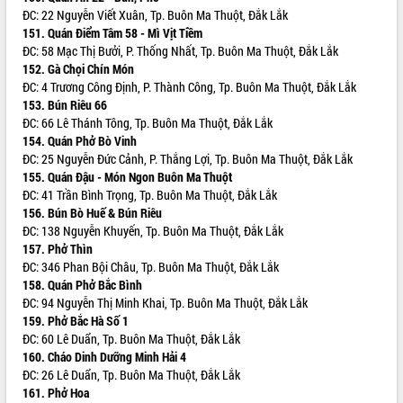
trong phòng chống tảo hôn và hôn
ĐC: 22 Nguyễn Viết Xuân, Tp. Buôn Ma Thuột, Đắk Lắk
nhân cận huyết thống
151. Quán Điểm Tâm 58 - Mì Vịt Tiềm
ĐC: 58 Mạc Thị Bưởi, P. Thống Nhất, Tp. Buôn Ma Thuột, Đắk Lắk
Nông sản Tây Nguyên thu hút doanh
152. Gà Chọi Chín Món
nghiệp nước ngoài
ĐC: 4 Trương Công Định, P. Thành Công, Tp. Buôn Ma Thuột, Đắk Lắk
Đắk Lắk định vị thương hiệu du lịch
153. Bún Riêu 66
“Biển – Rừng – Cà phê” trong không
ĐC: 66 Lê Thánh Tông, Tp. Buôn Ma Thuột, Đắk Lắk
gian phát triển mới
154. Quán Phở Bò Vinh
Hội nghị chia sẻ kinh nghiệm, chuyển
ĐC: 25 Nguyễn Đức Cảnh, P. Thắng Lợi, Tp. Buôn Ma Thuột, Đắk Lắk
giao kỹ thuật y tế, định hướng phát
155. Quán Đậu - Món Ngon Buôn Ma Thuột
triển chuyên sâu đến 2030
ĐC: 41 Trần Bình Trọng, Tp. Buôn Ma Thuột, Đắk Lắk
Chuyển đổi số mở ra không gian phát
156. Bún Bò Huế & Bún Riêu
triển trong lĩnh vực văn hóa, du lịch
ĐC: 138 Nguyễn Khuyến, Tp. Buôn Ma Thuột, Đắk Lắk
157. Phở Thìn
Công bố quyết định của Ban Thường
ĐC: 346 Phan Bội Châu, Tp. Buôn Ma Thuột, Đắk Lắk
vụ Tỉnh ủy về công tác cán bộ.
158. Quán Phở Bắc Bình
Thủ tướng Phạm Minh Chính: Khẩn
ĐC: 94 Nguyễn Thị Minh Khai, Tp. Buôn Ma Thuột, Đắk Lắk
trương tái thiết cuộc sống người dân
159. Phở Bắc Hà Số 1
sau thiên tai
ĐC: 60 Lê Duẩn, Tp. Buôn Ma Thuột, Đắk Lắk
Tập trung nâng cao chất lượng, tổ
160. Cháo Dinh Dưỡng Minh Hải 4
chức sản xuất sầu riêng theo hướng
ĐC: 26 Lê Duẩn, Tp. Buôn Ma Thuột, Đắk Lắk
bền vững
161. Phở Hoa