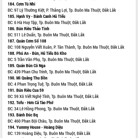
Bí thư Tỉnh ủy Lương Nguyễn Minh
184. Cơm Tú Nhi
Triết kiểm tra việc thực hiện chống
ĐC: 97 Lý Thường Kiệt, P. Thắng Lợi, Tp. Buôn Ma Thuột, Đắk Lắk
khai thác IUU
185. Hạnh Vy - Bánh Canh Hủ TIếu
ĐC: 6 Hà Huy Tập, Tp. Buôn Ma Thuột, Đắk Lắk
Hội thảo chuyên đề “Hành trình xuất
186. Bún Riêu Thảo Tình
khẩu nông sản Việt Nam qua thương
ĐC: 511 Lê Duẩn, Tp. Buôn Ma Thuột, Đắk Lắk
mại điện tử cùng Amazon”
187. Quán Cơm Số 108
Đại hội Thi đua yêu nước tỉnh Đắk Lắk
ĐC: 108 Nguyễn Viết Xuân, P. Tân Thành, Tp. Buôn Ma Thuột, Đắk Lắk
lần thứ I (2025-2030)
188. Phú An - Bún, Hủ Tiếu Bò Kho
Đồng chí Lương Nguyễn Minh Triết
ĐC: 5 Trần Văn Phụ, Tp. Buôn Ma Thuột, Đắk Lắk
được chỉ định làm Bí thư Tỉnh ủy Đắk
189. Quán Bún Cô Nga
Lắk nhiệm kỳ 2025 – 2030
ĐC: 439 Phan Chu Trinh, Tp. Buôn Ma Thuột, Đắk Lắk
Tập trung triển khai các giải pháp sản
190. Mì Quảng Thu Bồn
xuất nông nghiệp bền vững, phát thải
ĐC: 4 Phan Trọng Tuệ, Tp. Buôn Ma Thuột, Đắk Lắk
thấp
191. Bún Riêu Cua 59
ĐC: 59 Xô Viết Nghệ Tĩnh, Tp. Buôn Ma Thuột, Đắk Lắk
Tọa đàm kỷ niệm 95 năm Ngày thành
192. Tofu - Hơn Cả Tào Phớ
lập Hội Liên hiệp Phụ nữ Việt Nam
ĐC: 34 Lê Hồng Phong, Tp. Buôn Ma Thuột, Đắk Lắk
Đắk Lắk tổ chức Ngày hội Chuyển đổi
193. Bánh Đúc Bq
số với chủ đề: “Công nghệ số - kiến
ĐC: 460 Phan Bội Châu, Tp. Buôn Ma Thuột, Đắk Lắk
tạo tương lai”
194. Yummy House - Hoàng Diệu
Tập trung phát triển khoa học công
ĐC: 139 Hoàng Diệu, Tp. Buôn Ma Thuột, Đắk Lắk
nghệ, đổi mới sáng tạo và chuyển đổi