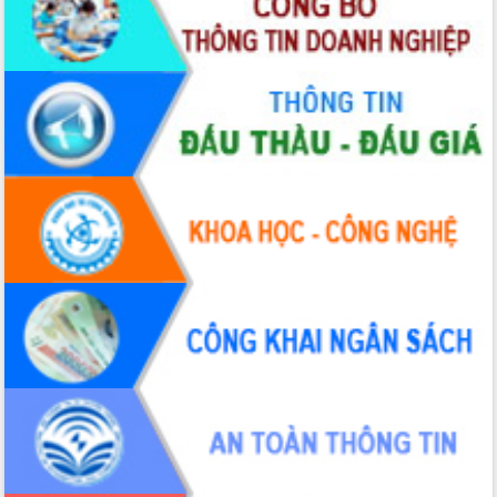
Đắk Lắk tập huấn triển khai 100 ngày
cao điểm phong trào "Bình dân học vụ
số" đến xã, phường
Xử lý nghiêm các hành vi buôn bán,
vận chuyển, giết mổ lợn bệnh trái phép
UBND tỉnh Đắk Lắk và Viettel ký kết
thỏa thuận hợp tác về chuyển đổi số
Hội nghị giao ban báo chí định kỳ
tháng 8 năm 2025
Đắk Lắk khởi động ba dự án chào
mừng kỷ niệm 80 năm Cách mạng
Tháng 8 và Quốc khánh nước Cộng hòa
xã hội chủ nghĩa Việt Nam
Tập trung hoàn thiện các nội dung
tham gia Triển lãm thành tựu kinh tế -
xã hội nhân kỷ niệm 80 năm Ngày
Quốc khánh 2/9
UBND tỉnh họp báo định kỳ tháng
7/2025
Chung sức, đồng lòng, đoàn kết xây
dựng tỉnh Đắk Lắk giàu đẹp, văn minh,