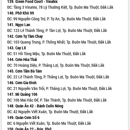
tác bầu cử tỉnh Đắk Lắk
139. Green Food Court - Vinatex
ĐC: Tầng 3 Vinatex, 78 Lý Thường Kiệt, Tp. Buôn Ma Thuột, Đắk Lắk
Hội nghị Báo cáo viên Trung ương
140. Phở Khô 99
tháng 01/2026
ĐC: 99 Nguyễn Công Trứ, P. Tự An, Tp. Buôn Ma Thuột, Đắk Lắk
Phó Thủ tướng Hồ Quốc Dũng đánh giá
141. Ngọc Lan
cao kết quả Chiến dịch Quang Trung
ĐC: 123 Lê Thánh Tông, P. Tân Lợi, Tp. Buôn Ma Thuột, Đắk Lắk
tại Đắk Lắk
142. Cơm Tự Tâm Chay
Hội nghị Ban Chấp hành Đảng bộ tỉnh
ĐC: 103 Quang Trung, P. Thống Nhất, Tp. Buôn Ma Thuột, Đắk Lắk
Đắk Lắk lần thứ 2 (mở rộng)
143. Cay LX
Tập trung giải phóng mặt bằng, đẩy
ĐC: 51 Hồ Tùng Mậu, Tp. Buôn Ma Thuột, Đắk Lắk
nhanh tiến độ Tuyến đường bộ ven
144. Cơm Hòa Thái
biển
ĐC: 70 Hoàng Diệu, P. Thắng Lợi, Tp. Buôn Ma Thuột, Đắk Lắk
145. Cơm Tấm Bà Tám
Gỡ khó, khởi công xây dựng, sửa chữa
ĐC: 22 Lê Thánh Tông, P. Thắng Lợi, Tp. Buôn Ma Thuột, Đắk Lắk
toàn bộ nhà ở cho hộ dân đúng tiến độ
146. Cơm Gia Đình
đề ra
ĐC: 21 Nguyễn Văn Trỗi, P. Thắng Lợi, Tp. Buôn Ma Thuột, Đắk Lắk
UBND tỉnh Đắk Lắk tổng kết công tác
147. Mì Quảng 106
quốc phòng, quân sự địa phương năm
ĐC: 106 Mai Hắc Đế, P. Tân Thành, Tp. Buôn Ma Thuột, Đắk Lắk
2025
148. Quán Ăn 42 - Bánh Cuốn Nóng
Tập trung triển khai quyết liệt, đồng bộ
ĐC: 42 Nguyễn Viết Xuân, Tp. Buôn Ma Thuột, Đắk Lắk
các giải pháp nhằm thực hiện hiệu quả
149. Quán Cơm Số 6
các nhiệm vụ đề ra năm 2025
ĐC: 6 Nguyễn Viết Xuân, Tp. Buôn Ma Thuột, Đắk Lắk
Phát huy vai trò của người có uy tín
150. Quán Ăn 22 - Bún, Phở