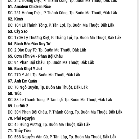
ĐC: 242 Hoàng Diệu, P. Thành Công, Tp. Buôn Ma Thuột, Đắk Lắk
Hội thảo khoa học “Giải pháp thúc đẩy
61. Amateur Chicken Rice
phát triển nền kinh tế xanh tại tỉnh
ĐC: 251 Hoàng Diệu, P. Thành Công, Tp. Buôn Ma Thuột, Đắk Lắk
Đắk Lắk”
62. Kim's
ĐC: 104 Lê Thánh Tông, P. Tân Lợi, Tp. Buôn Ma Thuột, Đắk Lắk
Tăng cường giám sát, đôn đốc thực
63. Cây Sao
hiện nhiệm vụ quản lý tài sản công
ĐC: 170A Lý Thường Kiệt, P. Thắng Lợi, Tp. Buôn Ma Thuột, Đắk Lắk
hàng tuần
64. Bánh Bèo Đào Duy Từ
Tháo gỡ những vướng mắc, đẩy mạnh
ĐC: 2 Đào Duy Từ, Tp. Buôn Ma Thuột, Đắk Lắk
công tác cải cách thủ tục hành chính
65. Cơm Tấm 94 - Phan Bội Châu
tại Trung tâm Phục vụ hành chính
ĐC: 94 Phan Bội Châu, Tp. Buôn Ma Thuột, Đắk Lắk
công tỉnh
66. Bánh Khọt Y Jút
Đắk Lắk: Tôn vinh 46 giải pháp tại Hội
ĐC: 270 Y Jút, Tp. Buôn Ma Thuột, Đắk Lắk
thi Sáng tạo Kỹ thuật 2024 - 2025
67. Anh Em Quán
Đắk Lắk rà soát, điều chỉnh Đề án 190
ĐC: 70 Ngô Quyền, Tp. Buôn Ma Thuột, Đắk Lắk
về phát triển nuôi trồng thủy sản
68. Trúc
ĐC: 88 Lê Thánh Tông, P. Tân Lợi, Tp. Buôn Ma Thuột, Đắk Lắk
Phó Chủ tịch UBND tỉnh Đắk Lắk
69. Lu Đôi 2
Trương Công Thái kiểm tra thực địa
ĐC: 304 Phan Bội Châu, P. Thành Công, Tp. Buôn Ma Thuột, Đắk Lắk
Dự án cao tốc Khánh Hòa - Buôn Ma
70. Phở Nguyện
Thuột
ĐC: 45 Hùng Vương, Tp. Buôn Ma Thuột, Đắk Lắk
Định vị cà phê Việt Nam như một “di
71. Thủy Tiên
sản sống” trong dòng chảy toàn cầu
ĐC: 566 Nguyễn Văn Cừ, P. Tân Lập, Tp. Buôn Ma Thuột, Đắk Lắk