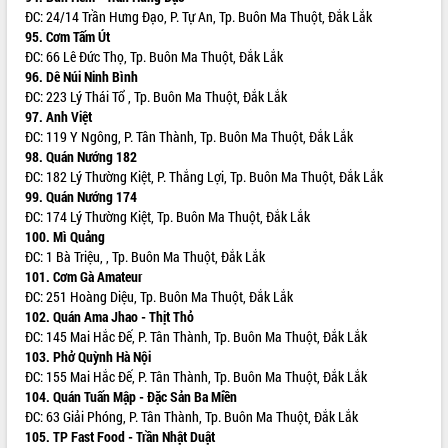
ĐC: 24/14 Trần Hưng Đạo, P. Tự An, Tp. Buôn Ma Thuột, Đắk Lắk
Xây dựng nền hành chính số đồng
95. Cơm Tấm Út
hành cùng nông dân dân, doanh nghiệp
ĐC: 66 Lê Đức Thọ, Tp. Buôn Ma Thuột, Đắk Lắk
Giai đoạn 2026-2030, Đắk Lắk phấn
96. Dê Núi Ninh Bình
đấu có 77% xã đạt chuẩn nông thôn
ĐC: 223 Lý Thái Tổ , Tp. Buôn Ma Thuột, Đắk Lắk
mới
97. Anh Việt
Chuyển đổi số 'mở đường' cho nông
ĐC: 119 Y Ngông, P. Tân Thành, Tp. Buôn Ma Thuột, Đắk Lắk
nghiệp Đắk Lắk tăng trưởng bứt phá
98. Quán Nướng 182
ĐC: 182 Lý Thường Kiệt, P. Thắng Lợi, Tp. Buôn Ma Thuột, Đắk Lắk
Triển khai đồng bộ đo đạc, lập hồ sơ
99. Quán Nướng 174
địa chính, hoàn thiện cơ sở dữ liệu đất
ĐC: 174 Lý Thường Kiệt, Tp. Buôn Ma Thuột, Đắk Lắk
đai
100. Mì Quảng
Ứng dụng sinh trắc học - Bước tiến
ĐC: 1 Bà Triệu, , Tp. Buôn Ma Thuột, Đắk Lắk
trong hành trình chuyển đổi số tại Đắk
101. Cơm Gà Amateur
Lắk
ĐC: 251 Hoàng Diệu, Tp. Buôn Ma Thuột, Đắk Lắk
Đắk Lắk nâng cao hiệu quả công tác
102. Quán Ama Jhao - Thịt Thỏ
Đảng từ Sổ tay đảng viên điện tử
ĐC: 145 Mai Hắc Đế, P. Tân Thành, Tp. Buôn Ma Thuột, Đắk Lắk
Đắk Lắk đẩy mạnh nuôi biển công
103. Phở Quỳnh Hà Nội
nghệ, hướng tới phát triển thủy sản
ĐC: 155 Mai Hắc Đế, P. Tân Thành, Tp. Buôn Ma Thuột, Đắk Lắk
bền vững
104. Quán Tuấn Mập - Đặc Sản Ba Miền
ĐC: 63 Giải Phóng, P. Tân Thành, Tp. Buôn Ma Thuột, Đắk Lắk
Tập huấn nâng cao năng lực triển khai
105. TP Fast Food - Trần Nhật Duật
chuyển đổi số cho cán bộ, công chức