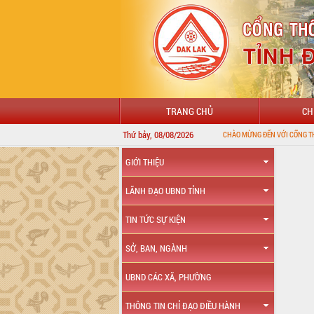
TRANG CHỦ
CH
Thứ bảy, 08/08/2026
CHÀO MỪNG ĐẾN VỚI CỔNG THÔNG TIN ĐIỆN TỬ TỈ
GIỚI THIỆU
LÃNH ĐẠO UBND TỈNH
TIN TỨC SỰ KIỆN
SỞ, BAN, NGÀNH
UBND CÁC XÃ, PHƯỜNG
THÔNG TIN CHỈ ĐẠO ĐIỀU HÀNH