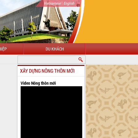
|
Vietnamese
English
IỆP
DU KHÁCH
XÂY DỰNG NÔNG THÔN MỚI
Video Nông thôn mới