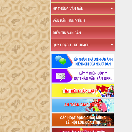
HỆ THỐNG VĂN BẢN
VĂN BẢN HĐND TỈNH
ĐIỂM TIN VĂN BẢN
QUY HOẠCH - KẾ HOẠCH