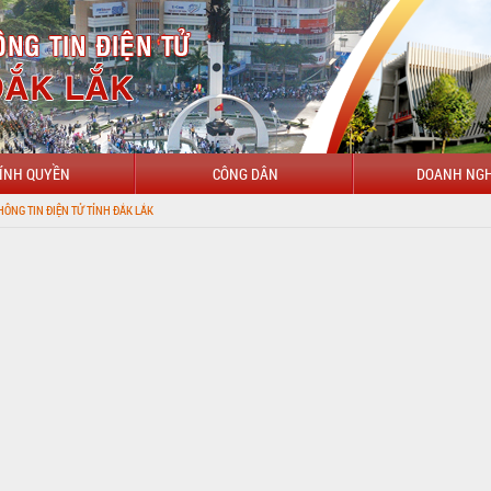
ÍNH QUYỀN
CÔNG DÂN
DOANH NGH
NH ĐẮK LẮK