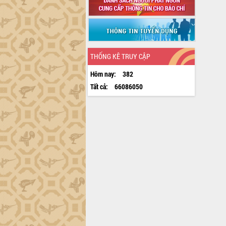
THỐNG KÊ TRUY CẬP
Hôm nay:
382
Tất cả:
66086050