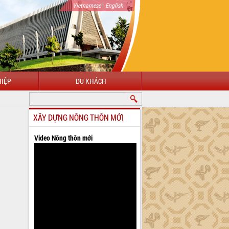
|
Vietnamese
English
IỆP
DU KHÁCH
XÂY DỰNG NÔNG THÔN MỚI
Video Nông thôn mới