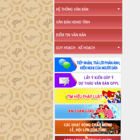
HỆ THỐNG VĂN BẢN
VĂN BẢN HĐND TỈNH
ĐIỂM TIN VĂN BẢN
QUY HOẠCH - KẾ HOẠCH