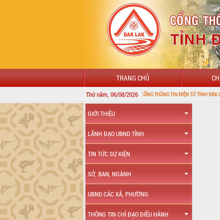
TRANG CHỦ
CH
Thứ năm, 06/08/2026
CHÀO MỪNG ĐẾN VỚI CỔNG THÔNG TIN ĐIỆN TỬ TỈNH ĐẮK LẮK
GIỚI THIỆU
LÃNH ĐẠO UBND TỈNH
TIN TỨC SỰ KIỆN
SỞ, BAN, NGÀNH
UBND CÁC XÃ, PHƯỜNG
THÔNG TIN CHỈ ĐẠO ĐIỀU HÀNH