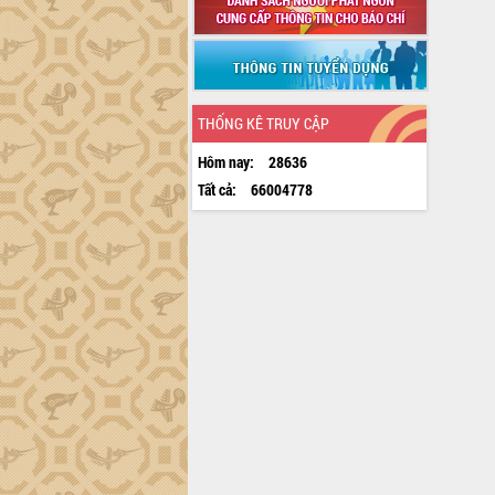
THỐNG KÊ TRUY CẬP
Hôm nay:
28636
Tất cả:
66004778