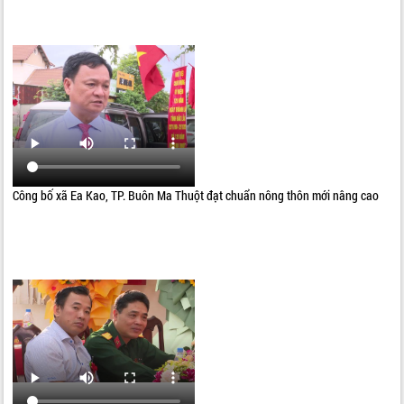
Công bố xã Ea Kao, TP. Buôn Ma Thuột đạt chuẩn nông thôn mới nâng cao