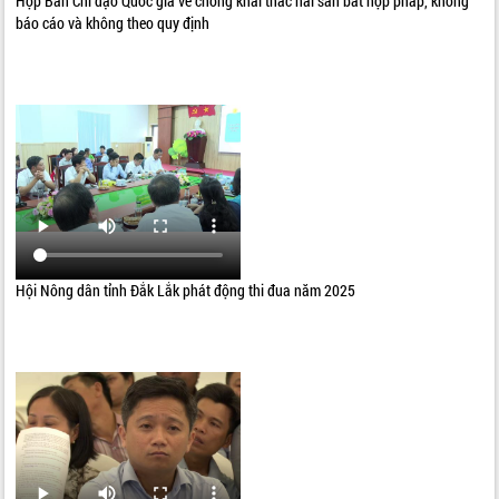
Họp Ban Chỉ đạo Quốc gia về chống khai thác hải sản bất hợp pháp, không
báo cáo và không theo quy định
THỐNG KÊ TRUY CẬP
Hôm nay:
23402
Tất cả:
66036142
Hội Nông dân tỉnh Đắk Lắk phát động thi đua năm 2025