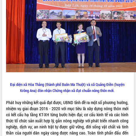
Đại diện xã Hòa Thắng (thành phố Buôn Ma Thuột) và xã Quảng Điền (huyện
Krông Ana) đón nhận Chứng nhận xã đạt chuẩn nông thôn mới.
Phát huy những kết quả đạt được, UBND tỉnh đề ra một số phương hướng,
nhiệm vụ giai đoạn 2016 - 2020 với mục tiêu là xây dựng nông thôn mới
có kết cấu hạ tầng KT-XH từng bước hiện đại; cơ cấu kinh tế và các hình
thức tổ chức sản xuất hợp lý, gắn nông nghiệp với phát triển nhanh công
nghiệp, dịch vụ; an ninh trật tự được giữ vững, đời sống vật chất và tinh
thần của người dân ngày càng được nâng cao. Toàn tỉnh phấn đấu đến