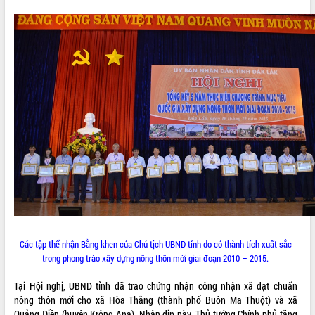
Các tập thể nhận Bằng khen của Chủ tịch UBND tỉnh do có thành tích xuất sắc
trong phong trào xây dựng nông thôn mới giai đoạn 2010 – 2015.
Tại Hội nghị, UBND tỉnh đã trao chứng nhận công nhận xã đạt chuẩn
nông thôn mới cho xã Hòa Thắng (thành phố Buôn Ma Thuột) và xã
Quảng Điền (huyện Krông Ana). Nhân dịp này, Thủ tướng Chính phủ tặng