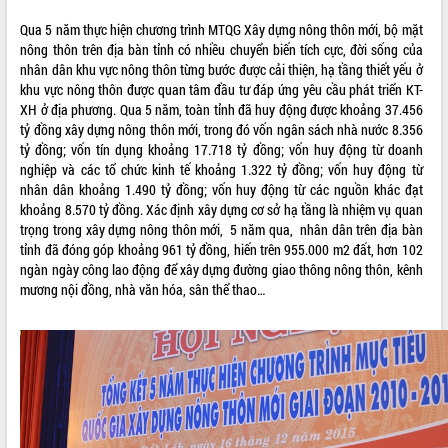
ĐIỂM TIN VĂN BẢN
Qua 5 năm thực hiện chương trình MTQG Xây dựng nông thôn mới, bộ mặt
nông thôn trên địa bàn tỉnh có nhiều chuyển biến tích cực, đời sống của
QUY HOẠCH - KẾ HOẠCH
nhân dân khu vực nông thôn từng bước được cải thiện, hạ tầng thiết yếu ở
khu vực nông thôn được quan tâm đầu tư đáp ứng yêu cầu phát triển KT-
XH ở địa phương. Qua 5 năm, toàn tỉnh đã huy động được khoảng 37.456
tỷ đồng xây dựng nông thôn mới, trong đó vốn ngân sách nhà nước 8.356
tỷ đồng; vốn tín dụng khoảng 17.718 tỷ đồng; vốn huy động từ doanh
nghiệp và các tổ chức kinh tế khoảng 1.322 tỷ đồng; vốn huy động từ
nhân dân khoảng 1.490 tỷ đồng; vốn huy động từ các nguồn khác đạt
khoảng 8.570 tỷ đồng. Xác định xây dựng cơ sở hạ tầng là nhiệm vụ quan
trọng trong xây dựng nông thôn mới, 5 năm qua, nhân dân trên địa bàn
tỉnh đã đóng góp khoảng 961 tỷ đồng, hiến trên 955.000 m2 đất, hơn 102
ngàn ngày công lao động để xây dựng đường giao thông nông thôn, kênh
mương nội đồng, nhà văn hóa, sân thể thao…