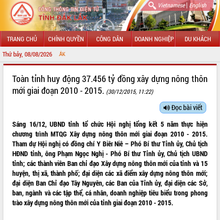
|
Vietnamese
English
TRANG CHỦ
CHÍNH QUYỀN
CÔNG DÂN
DOANH NGHIỆP
DU KHÁCH
Thứ bảy, 08/08/2026
CHÀO MỪNG ĐẾN VỚ
GIỚI THIỆU
Toàn tỉnh huy động 37.456 tỷ đồng xây dựng nông thôn
mới giai đoạn 2010 - 2015.
(30/12/2015, 11:22)
LÃNH ĐẠO UBND TỈNH
Đọc bài viết
TIN TỨC SỰ KIỆN
Sáng 16/12, UBND tỉnh tổ chức Hội nghị tổng kết 5 năm thực hiện
SỞ, BAN, NGÀNH
chương trình MTQG Xây dựng nông thôn mới giai đoạn 2010 - 2015.
Tham dự Hội nghị có đồng chí Y Biêr Niê – Phó Bí thư Tỉnh ủy, Chủ tịch
UBND CÁC XÃ, PHƯỜNG
HĐND tỉnh, ông Phạm Ngọc Nghị - Phó Bí thư Tỉnh ủy, Chủ tịch UBND
tỉnh; các thành viên Ban chỉ đạo Xây dựng nông thôn mới của tỉnh và 15
huyện, thị xã, thành phố; đại diện các xã điểm xây dựng nông thôn mới;
THÔNG TIN CHỈ ĐẠO ĐIỀU HÀNH
đại diện Ban Chỉ đạo Tây Nguyên, các Ban của Tỉnh ủy, đại diện các Sở,
ban, ngành và các tập thể, cá nhân, doanh nghiệp tiêu biểu trong phong
HỆ THỐNG VĂN BẢN
trào xây dựng nông thôn mới của tỉnh giai đoạn 2010 - 2015.
VĂN BẢN HĐND TỈNH