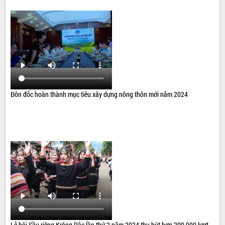
Đôn đốc hoàn thành mục tiêu xây dựng nông thôn mới năm 2024
Lễ hội Sầu riêng Krông Pắc lần thứ 2 năm 2024 thu hút hơn 200.000 lượt