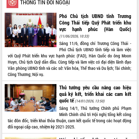
THÔNG TIN ĐỐI NGOẠI
VIDEO
Phó Chủ tịch UBND tỉnh Trương
Loading the player...
Công Thái tiếp Quỹ Phát triển khu
vực hạnh phúc (Hàn Quốc)
Khám bệnh, cấp phát thuốc miễn phí
và tặng quà người dân xã Cư Pui
(11/06/2026, 10:33)
Sáng 11/6, đồng chí Trương Công Thái -
Hội nghị UBND tỉnh Đắk Lắk thường kỳ
Phó Chủ tịch UBND tỉnh tiếp và làm việc
tháng 7/2026
với Quỹ Phát triển khu vực hạnh phúc (FAD), Hàn Quốc do ông Moon
Lễ truy tặng danh hiệu “Bà Mẹ Việt
Huyn, Chủ tịch Quỹ dẫn đầu. Cùng tiếp và làm việc có đại diện lãnh đạo
Nam Anh hùng” và trao Huân chương
Văn phòng UBND tỉnh và các sở: Văn hóa, Thể thao và Du lịch; Tài chính;
Lao động
Công Thương; Nội vụ.
ALBUM ẢNH
UBND tỉnh Đắk Lắk triển khai nhiệm
vụ 6 tháng cuối năm 2026
Thủ tướng yêu cầu nâng cao hiệu
Kỳ họp thứ Hai, Hội đồng nhân dân
quả ký kết, triển khai các cam kết
tỉnh khóa XI quyết nghị nhiều nội dung
quốc tế
(14/01/2026, 13:50)
quan trọng
Sáng 14/1, Thủ tướng Chính phủ Phạm
Bí thư Tỉnh ủy Lương Nguyễn Minh
Minh Chính chủ trì Hội nghị tổng kết công
Triết thăm, tặng quà người có công với
tác đôn đốc, triển khai thỏa thuận, cam kết quốc tế trong các hoạt động
cách mạng
đối ngoại cấp cao, nhiệm kỳ 2021-2025.
Rà soát, hoàn thiện hệ thống thiết chế
văn hóa, thể thao đáp ứng yêu cầu
LIÊN KẾT WEB