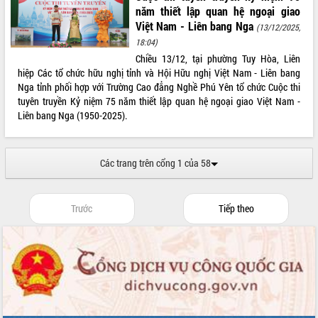
phá cơ chế - Hợp tác công tư
năm thiết lập quan hệ ngoại giao
Đề án 06 tạo bước ngoặt đột phá trong
Việt Nam - Liên bang Nga
(13/12/2025,
cải cách hành chính tỉnh Đắk Lắk
18:04)
Kết nối tour, đẩy mạnh chuyển đổi số
Chiều 13/12, tại phường Tuy Hòa, Liên
để phát triển du lịch Đắk Lắk
hiệp Các tổ chức hữu nghị tỉnh và Hội Hữu nghị Việt Nam - Liên bang
Nga tỉnh phối hợp với Trường Cao đẳng Nghề Phú Yên tổ chức Cuộc thi
Khởi động Dự án Đầu tư xây dựng hạ
tuyên truyền Kỷ niệm 75 năm thiết lập quan hệ ngoại giao Việt Nam -
tầng kỹ thuật Cụm công nghiệp Tân
Liên bang Nga (1950-2025).
Tiến
Gặp mặt các cơ quan báo chí nhân Kỷ
niệm 101 năm Ngày Báo chí Cách
Các trang trên cổng 1 của 58
mạng Việt Nam
Đắk Lắk sơ kết 4 năm triển khai thực
hiện Đề án 06 của Chính phủ
Trước
Tiếp theo
Họp báo thông tin về Hội nghị Công bố
Quy hoạch và Xúc tiến đầu tư tỉnh Đắk
Lắk
Khơi thông điểm nghẽn, đẩy nhanh
giải ngân vốn khắc phục thiên tai
HĐND tỉnh thông qua điều chỉnh Quy
hoạch tỉnh thời kỳ 2021-2030