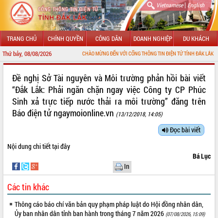
|
Vietnamese
English
TRANG CHỦ
CHÍNH QUYỀN
CÔNG DÂN
DOANH NGHIỆP
DU KHÁCH
Thứ bảy, 08/08/2026
CHÀO MỪNG ĐẾN VỚI CỔNG THÔNG TIN ĐIỆN TỬ TỈNH ĐẮK LẮK
GIỚI THIỆU
Đề nghị Sở Tài nguyên và Môi trường phản hồi bài viết
“Đắk Lắk: Phải ngăn chặn ngay việc Công ty CP Phúc
LÃNH ĐẠO UBND TỈNH
Sinh xả trực tiếp nước thải ra môi trường” đăng trên
Báo điện tử ngaymoionline.vn
TIN TỨC SỰ KIỆN
(13/12/2018, 14:05)
Đọc bài viết
SỞ, BAN, NGÀNH
Nội dung chi tiết
tại đây
UBND CÁC XÃ, PHƯỜNG
Bá Lục
In
THÔNG TIN CHỈ ĐẠO ĐIỀU HÀNH
Các tin khác
HỆ THỐNG VĂN BẢN
Thông cáo báo chí văn bản quy phạm pháp luật do Hội đồng nhân dân,
VĂN BẢN HĐND TỈNH
Ủy ban nhân dân tỉnh ban hành trong tháng 7 năm 2026
(07/08/2026, 15:09)