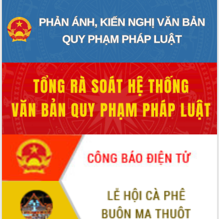
Hội thảo góp ý hồ sơ điều chỉnh quy
hoạch tỉnh Đắk Lắk thời kỳ 2021-2030,
tầm nhìn đến năm 2050
Nâng cao hiệu quả hoạt động của các
doanh nghiệp nhà nước
Hội nghị triển khai kết nối mạng
truyền số liệu chuyên dùng phục vụ cơ
quan Đảng, Nhà nước
Lễ phát động chuỗi hoạt động chung
tay làm sạch môi trường
Xã Ea Kar bước chuyển mình trong
công tác cải cách hành chính mô hình
mới
UBND tỉnh họp báo định kỳ tháng 4
năm 2026
Hội thảo khoa học “Giải pháp thúc đẩy
phát triển nền kinh tế xanh tại tỉnh
Đắk Lắk”
Tăng cường giám sát, đôn đốc thực
hiện nhiệm vụ quản lý tài sản công
hàng tuần