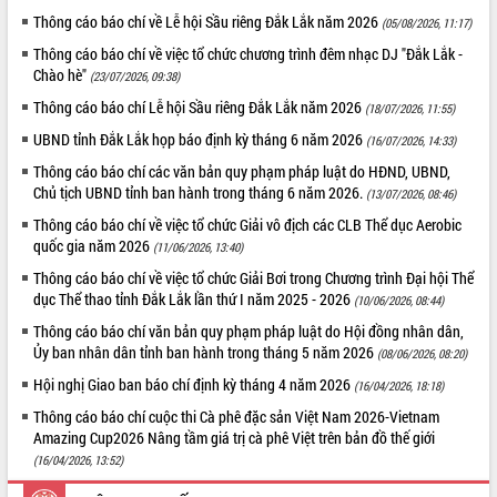
Thông cáo báo chí về Lễ hội Sầu riêng Đắk Lắk năm 2026
(05/08/2026, 11:17)
ĐIỂM TIN VĂN BẢN
Thông cáo báo chí về việc tổ chức chương trình đêm nhạc DJ "Đắk Lắk -
Chào hè"
QUY HOẠCH - KẾ HOẠCH
(23/07/2026, 09:38)
Thông cáo báo chí Lễ hội Sầu riêng Đắk Lắk năm 2026
(18/07/2026, 11:55)
UBND tỉnh Đắk Lắk họp báo định kỳ tháng 6 năm 2026
(16/07/2026, 14:33)
Thông cáo báo chí các văn bản quy phạm pháp luật do HĐND, UBND,
Chủ tịch UBND tỉnh ban hành trong tháng 6 năm 2026.
(13/07/2026, 08:46)
Thông cáo báo chí về việc tổ chức Giải vô địch các CLB Thể dục Aerobic
quốc gia năm 2026
(11/06/2026, 13:40)
Thông cáo báo chí về việc tổ chức Giải Bơi trong Chương trình Đại hội Thể
dục Thể thao tỉnh Đắk Lắk lần thứ I năm 2025 - 2026
(10/06/2026, 08:44)
Thông cáo báo chí văn bản quy phạm pháp luật do Hội đồng nhân dân,
Ủy ban nhân dân tỉnh ban hành trong tháng 5 năm 2026
(08/06/2026, 08:20)
Hội nghị Giao ban báo chí định kỳ tháng 4 năm 2026
(16/04/2026, 18:18)
Thông cáo báo chí cuộc thi Cà phê đặc sản Việt Nam 2026-Vietnam
Amazing Cup2026 Nâng tầm giá trị cà phê Việt trên bản đồ thế giới
(16/04/2026, 13:52)