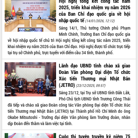
Hội nghị tổng kết công tác năm
phát triển mới
2025, triển khai nhiệm vụ năm 2026
Thường trực HĐND tỉnh Đắk Lắk gặp
của Ban Chỉ đạo quốc gia về hội
mặt Đoàn chuyên gia y tế TP. Hồ Chí
nhập quốc tế
(14/01/2026, 12:12)
Minh
Sáng 14/1, Thủ tướng Chính phủ Phạm
THỐNG KÊ TRUY CẬP
Lễ truy điệu và an táng hài cốt liệt sĩ
Minh Chính, Trưởng Ban Chỉ đạo quốc gia
tại Nghĩa trang Liệt sĩ xã Sơn Hòa
Hôm nay:
2835
về hội nhập quốc tế chủ trì Hội nghị tổng kết công tác năm 2025, triển
khai nhiệm vụ năm 2026 của Ban Chỉ đạo. Hội nghị được tổ chức trực tiếp
Bàn giải pháp tháo gỡ khó khăn trong
Tất cả:
66088503
tại trụ sở Chính phủ, trực tuyến với điểm cầu 34 tỉnh, thành phố.
xuất khẩu sầu riêng và triển khai quy
định EUDR
Lãnh đạo UBND tỉnh chào xã giao
Thứ trưởng Bộ Nông nghiệp và Môi
Đoàn Văn phòng Đại diện Tổ chức
trường Nguyễn Hoàng Hiệp khảo sát
Xúc tiến Thương mại Nhật Bản
vùng trồng và doanh nghiệp đóng gói
(JETRO)
sầu riêng tại Đắk Lắk
(23/12/2025, 09:57)
Sáng 23/12, tại Trụ sở UBND tỉnh Đắk Lắk,
Trình diễn nghệ thuật chế biến các
Phó Chủ tịch UBND tỉnh Trương Công Thái
món ăn từ sầu riêng
đã tiếp và chào xã giao Đoàn công tác Văn phòng Đại diện Tổ chức Xúc
Đắk Lắk công bố Quy hoạch và xúc
tiến Thương mại Nhật Bản (JETRO) tại Thành phố Hồ Chí Minh do ông
tiến đầu tư tỉnh
Okabe Mitsutoshi - Trưởng đại diện Văn phòng làm Trưởng đoàn, nhân
Ngành cá ngừ Đắk Lắk chủ động thích
dịp Đoàn đến thăm và làm việc tại tỉnh.
ứng để giữ vững thị trường xuất khẩu
Diễn đàn Kinh tế tư nhân Việt Nam đột
Cuộc thi tuyên truyền kỷ niệm 75