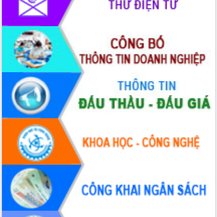
Hòn Yến phát triển du lịch gắn với bảo
tồn biển
Lấy ý kiến điều chỉnh Quy hoạch tỉnh
Đắk Lắk thời kỳ 2021-2030, tầm nhìn
đến năm 2050
Phát động chiến dịch 30 ngày đêm
giải phóng mặt bằng Tuyến đường bộ
ven biển
Đắk Lắk nỗ lực thúc đẩy tăng trưởng
kinh tế từ 10% trở lên trong Quý
II/2026
Đắk Lắk ký kết thỏa thuận hợp tác về
chuyển đổi số giai đoạn 2026 – 2030
với Tập đoàn Bưu chính Viễn thông
Việt Nam
Thứ trưởng Bộ Y tế làm việc với tỉnh
Đắk Lắk về phát triển nhân lực y tế
cho trạm y tế cấp xã
Du lịch Đắk Lắk nâng tầm trải nghiệm
du khách thông qua Hệ thống cơ sở dữ
liệu và Bản đồ số