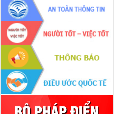
Tập huấn ứng dụng trí tuệ nhân tạo (AI)
trong thương mại điện tử năm 2026
Đoàn đại biểu Quốc hội tỉnh Đắk Lắk
trao đổi thông tin trước Kỳ họp thứ
nhất, Quốc hội khóa XVI
Quyết liệt cải cách hành chính, khơi
thông nguồn lực phát triển
Nâng cao hiệu lực, hiệu quả HĐND
tỉnh thông qua hiện đại hóa hành chính
Xã Ea Phê gắn cải cách hành chính với
chuyển đổi số
Phó Chủ tịch Thường trực UBND tỉnh
Hồ Thị Nguyên Thảo làm việc tại Trung
tâm Phục vụ hành chính công xã Ea
Phê
Xây dựng nền hành chính số đồng
hành cùng nông dân dân, doanh nghiệp
Giai đoạn 2026-2030, Đắk Lắk phấn
đấu có 77% xã đạt chuẩn nông thôn
mới