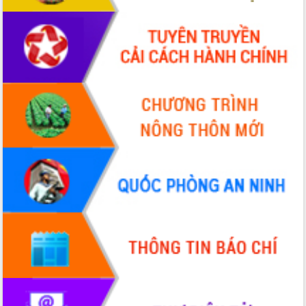
Tháo gỡ những vướng mắc, đẩy mạnh
công tác cải cách thủ tục hành chính
tại Trung tâm Phục vụ hành chính
công tỉnh
Đắk Lắk: Tôn vinh 46 giải pháp tại Hội
thi Sáng tạo Kỹ thuật 2024 - 2025
Đắk Lắk rà soát, điều chỉnh Đề án 190
về phát triển nuôi trồng thủy sản
Phó Chủ tịch UBND tỉnh Đắk Lắk
Trương Công Thái kiểm tra thực địa
Dự án cao tốc Khánh Hòa - Buôn Ma
Thuột
Định vị cà phê Việt Nam như một “di
sản sống” trong dòng chảy toàn cầu
Xây dựng nông thôn mới: Nâng cao đời
sống người dân từ những mô hình thiết
thực
Quyết liệt tháo gỡ vướng mắc, đẩy
nhanh tiến độ các dự án trọng điểm
trong Khu kinh tế Nam Phú Yên