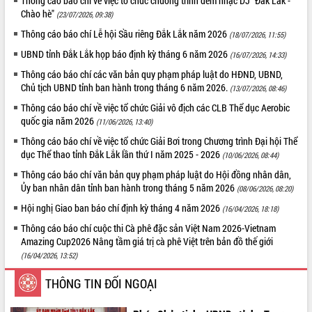
Thông cáo báo chí về việc tổ chức chương trình đêm nhạc DJ "Đắk Lắk -
Chào hè"
(23/07/2026, 09:38)
ĐIỂM TIN VĂN BẢN
Thông cáo báo chí Lễ hội Sầu riêng Đắk Lắk năm 2026
(18/07/2026, 11:55)
QUY HOẠCH - KẾ HOẠCH
UBND tỉnh Đắk Lắk họp báo định kỳ tháng 6 năm 2026
(16/07/2026, 14:33)
Thông cáo báo chí các văn bản quy phạm pháp luật do HĐND, UBND,
Chủ tịch UBND tỉnh ban hành trong tháng 6 năm 2026.
(13/07/2026, 08:46)
Thông cáo báo chí về việc tổ chức Giải vô địch các CLB Thể dục Aerobic
quốc gia năm 2026
(11/06/2026, 13:40)
Thông cáo báo chí về việc tổ chức Giải Bơi trong Chương trình Đại hội Thể
dục Thể thao tỉnh Đắk Lắk lần thứ I năm 2025 - 2026
(10/06/2026, 08:44)
Thông cáo báo chí văn bản quy phạm pháp luật do Hội đồng nhân dân,
Ủy ban nhân dân tỉnh ban hành trong tháng 5 năm 2026
(08/06/2026, 08:20)
Hội nghị Giao ban báo chí định kỳ tháng 4 năm 2026
(16/04/2026, 18:18)
Thông cáo báo chí cuộc thi Cà phê đặc sản Việt Nam 2026-Vietnam
Amazing Cup2026 Nâng tầm giá trị cà phê Việt trên bản đồ thế giới
(16/04/2026, 13:52)
THÔNG TIN ĐỐI NGOẠI