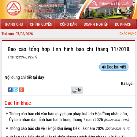
|
Vietnamese
English
TRANG CHỦ
CHÍNH QUYỀN
CÔNG DÂN
DOANH NGHIỆP
DU KHÁCH
Thứ sáu, 07/08/2026
CHÀO MỪNG ĐẾN VỚI 
GIỚI THIỆU
Báo cáo tổng hợp tình hình báo chí tháng 11/2018
(13/12/2018, 22:01)
LÃNH ĐẠO UBND TỈNH
Đọc bài viết
TIN TỨC SỰ KIỆN
Nội dung chi tiết
tại đây
SỞ, BAN, NGÀNH
Bá Lục
In
UBND CÁC XÃ, PHƯỜNG
Các tin khác
THÔNG TIN CHỈ ĐẠO ĐIỀU HÀNH
Thông cáo báo chí văn bản quy phạm pháp luật do Hội đồng nhân dân,
Ủy ban nhân dân tỉnh ban hành trong tháng 7 năm 2026
(07/08/2026, 15:09)
HỆ THỐNG VĂN BẢN
Thông cáo báo chí về Lễ hội Sầu riêng Đắk Lắk năm 2026
(05/08/2026, 11:17)
VĂN BẢN HĐND TỈNH