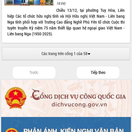
phá cơ chế - Hợp tác công tư
18:04)
Chiều 13/12, tại phường Tuy Hòa, Liên
Đề án 06 tạo bước ngoặt đột phá trong
hiệp Các tổ chức hữu nghị tỉnh và Hội Hữu nghị Việt Nam - Liên bang
cải cách hành chính tỉnh Đắk Lắk
Nga tỉnh phối hợp với Trường Cao đẳng Nghề Phú Yên tổ chức Cuộc thi
Kết nối tour, đẩy mạnh chuyển đổi số
tuyên truyền Kỷ niệm 75 năm thiết lập quan hệ ngoại giao Việt Nam -
để phát triển du lịch Đắk Lắk
Liên bang Nga (1950-2025).
Khởi động Dự án Đầu tư xây dựng hạ
tầng kỹ thuật Cụm công nghiệp Tân
Tiến
Các trang trên cổng 1 của 58
Gặp mặt các cơ quan báo chí nhân Kỷ
niệm 101 năm Ngày Báo chí Cách
mạng Việt Nam
Trước
Tiếp theo
Đắk Lắk sơ kết 4 năm triển khai thực
hiện Đề án 06 của Chính phủ
Họp báo thông tin về Hội nghị Công bố
Quy hoạch và Xúc tiến đầu tư tỉnh Đắk
Lắk
Khơi thông điểm nghẽn, đẩy nhanh
giải ngân vốn khắc phục thiên tai
HĐND tỉnh thông qua điều chỉnh Quy
hoạch tỉnh thời kỳ 2021-2030