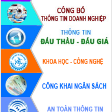
Hòn Yến phát triển du lịch gắn với bảo
tồn biển
Lấy ý kiến điều chỉnh Quy hoạch tỉnh
Đắk Lắk thời kỳ 2021-2030, tầm nhìn
đến năm 2050
Phát động chiến dịch 30 ngày đêm
giải phóng mặt bằng Tuyến đường bộ
ven biển
Đắk Lắk nỗ lực thúc đẩy tăng trưởng
kinh tế từ 10% trở lên trong Quý
II/2026
Đắk Lắk ký kết thỏa thuận hợp tác về
chuyển đổi số giai đoạn 2026 – 2030
với Tập đoàn Bưu chính Viễn thông
Việt Nam
Thứ trưởng Bộ Y tế làm việc với tỉnh
Đắk Lắk về phát triển nhân lực y tế
cho trạm y tế cấp xã
Du lịch Đắk Lắk nâng tầm trải nghiệm
du khách thông qua Hệ thống cơ sở dữ
liệu và Bản đồ số