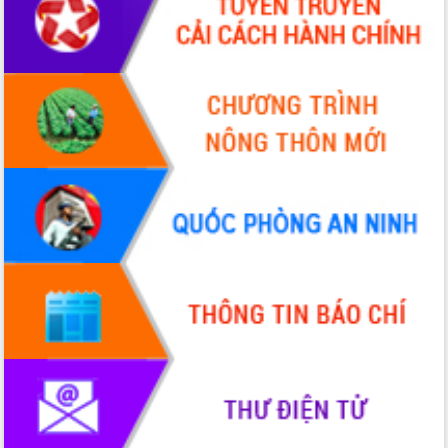
Tháo gỡ những vướng mắc, đẩy mạnh
công tác cải cách thủ tục hành chính
tại Trung tâm Phục vụ hành chính
công tỉnh
Đắk Lắk: Tôn vinh 46 giải pháp tại Hội
thi Sáng tạo Kỹ thuật 2024 - 2025
Đắk Lắk rà soát, điều chỉnh Đề án 190
về phát triển nuôi trồng thủy sản
Phó Chủ tịch UBND tỉnh Đắk Lắk
Trương Công Thái kiểm tra thực địa
Dự án cao tốc Khánh Hòa - Buôn Ma
Thuột
Định vị cà phê Việt Nam như một “di
sản sống” trong dòng chảy toàn cầu
Xây dựng nông thôn mới: Nâng cao đời
sống người dân từ những mô hình thiết
thực
Quyết liệt tháo gỡ vướng mắc, đẩy
nhanh tiến độ các dự án trọng điểm
trong Khu kinh tế Nam Phú Yên