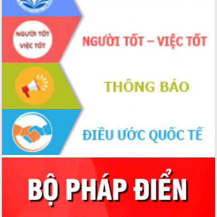
Tập huấn ứng dụng trí tuệ nhân tạo (AI)
trong thương mại điện tử năm 2026
Đoàn đại biểu Quốc hội tỉnh Đắk Lắk
trao đổi thông tin trước Kỳ họp thứ
nhất, Quốc hội khóa XVI
Quyết liệt cải cách hành chính, khơi
thông nguồn lực phát triển
Nâng cao hiệu lực, hiệu quả HĐND
tỉnh thông qua hiện đại hóa hành chính
Xã Ea Phê gắn cải cách hành chính với
chuyển đổi số
Phó Chủ tịch Thường trực UBND tỉnh
Hồ Thị Nguyên Thảo làm việc tại Trung
tâm Phục vụ hành chính công xã Ea
Phê
Xây dựng nền hành chính số đồng
hành cùng nông dân dân, doanh nghiệp
Giai đoạn 2026-2030, Đắk Lắk phấn
đấu có 77% xã đạt chuẩn nông thôn
mới