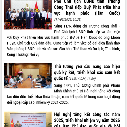
Phó Chủ tịch UBND tỉnh Trương
Công Thái tiếp Quỹ Phát triển khu
VIDEO
vực hạnh phúc (Hàn Quốc)
Loading the player...
(11/06/2026, 10:33)
Sáng 11/6, đồng chí Trương Công Thái -
Khám bệnh, cấp phát thuốc miễn phí
Phó Chủ tịch UBND tỉnh tiếp và làm việc
và tặng quà người dân xã Cư Pui
với Quỹ Phát triển khu vực hạnh phúc (FAD), Hàn Quốc do ông Moon
Hội nghị UBND tỉnh Đắk Lắk thường kỳ
Huyn, Chủ tịch Quỹ dẫn đầu. Cùng tiếp và làm việc có đại diện lãnh đạo
tháng 7/2026
Văn phòng UBND tỉnh và các sở: Văn hóa, Thể thao và Du lịch; Tài chính;
Lễ truy tặng danh hiệu “Bà Mẹ Việt
Công Thương; Nội vụ.
Nam Anh hùng” và trao Huân chương
Lao động
Thủ tướng yêu cầu nâng cao hiệu
ALBUM ẢNH
UBND tỉnh Đắk Lắk triển khai nhiệm
quả ký kết, triển khai các cam kết
vụ 6 tháng cuối năm 2026
quốc tế
(14/01/2026, 13:50)
Kỳ họp thứ Hai, Hội đồng nhân dân
Sáng 14/1, Thủ tướng Chính phủ Phạm
tỉnh khóa XI quyết nghị nhiều nội dung
Minh Chính chủ trì Hội nghị tổng kết công
quan trọng
tác đôn đốc, triển khai thỏa thuận, cam kết quốc tế trong các hoạt động
đối ngoại cấp cao, nhiệm kỳ 2021-2025.
Bí thư Tỉnh ủy Lương Nguyễn Minh
Triết thăm, tặng quà người có công với
cách mạng
Hội nghị tổng kết công tác năm
2025, triển khai nhiệm vụ năm 2026
Rà soát, hoàn thiện hệ thống thiết chế
của Ban Chỉ đạo quốc gia về hội
văn hóa, thể thao đáp ứng yêu cầu
LIÊN KẾT WEB