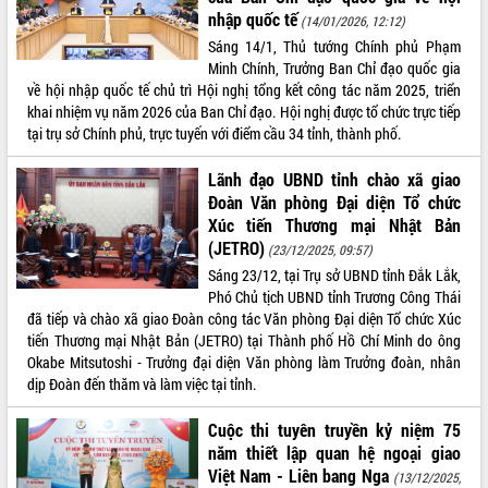
nhập quốc tế
phát triển mới
(14/01/2026, 12:12)
Sáng 14/1, Thủ tướng Chính phủ Phạm
Thường trực HĐND tỉnh Đắk Lắk gặp
Minh Chính, Trưởng Ban Chỉ đạo quốc gia
mặt Đoàn chuyên gia y tế TP. Hồ Chí
về hội nhập quốc tế chủ trì Hội nghị tổng kết công tác năm 2025, triển
Minh
THỐNG KÊ TRUY CẬP
khai nhiệm vụ năm 2026 của Ban Chỉ đạo. Hội nghị được tổ chức trực tiếp
Lễ truy điệu và an táng hài cốt liệt sĩ
tại trụ sở Chính phủ, trực tuyến với điểm cầu 34 tỉnh, thành phố.
tại Nghĩa trang Liệt sĩ xã Sơn Hòa
Hôm nay:
4758
Bàn giải pháp tháo gỡ khó khăn trong
Tất cả:
66050081
Lãnh đạo UBND tỉnh chào xã giao
xuất khẩu sầu riêng và triển khai quy
Đoàn Văn phòng Đại diện Tổ chức
định EUDR
Xúc tiến Thương mại Nhật Bản
Thứ trưởng Bộ Nông nghiệp và Môi
(JETRO)
(23/12/2025, 09:57)
trường Nguyễn Hoàng Hiệp khảo sát
Sáng 23/12, tại Trụ sở UBND tỉnh Đắk Lắk,
vùng trồng và doanh nghiệp đóng gói
Phó Chủ tịch UBND tỉnh Trương Công Thái
sầu riêng tại Đắk Lắk
đã tiếp và chào xã giao Đoàn công tác Văn phòng Đại diện Tổ chức Xúc
Trình diễn nghệ thuật chế biến các
tiến Thương mại Nhật Bản (JETRO) tại Thành phố Hồ Chí Minh do ông
món ăn từ sầu riêng
Okabe Mitsutoshi - Trưởng đại diện Văn phòng làm Trưởng đoàn, nhân
Đắk Lắk công bố Quy hoạch và xúc
dịp Đoàn đến thăm và làm việc tại tỉnh.
tiến đầu tư tỉnh
Ngành cá ngừ Đắk Lắk chủ động thích
Cuộc thi tuyên truyền kỷ niệm 75
ứng để giữ vững thị trường xuất khẩu
năm thiết lập quan hệ ngoại giao
Việt Nam - Liên bang Nga
Diễn đàn Kinh tế tư nhân Việt Nam đột
(13/12/2025,