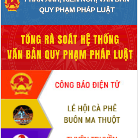
Hội thảo góp ý hồ sơ điều chỉnh quy
hoạch tỉnh Đắk Lắk thời kỳ 2021-2030,
tầm nhìn đến năm 2050
Nâng cao hiệu quả hoạt động của các
doanh nghiệp nhà nước
Hội nghị triển khai kết nối mạng
truyền số liệu chuyên dùng phục vụ cơ
quan Đảng, Nhà nước
Lễ phát động chuỗi hoạt động chung
tay làm sạch môi trường
Xã Ea Kar bước chuyển mình trong
công tác cải cách hành chính mô hình
mới
UBND tỉnh họp báo định kỳ tháng 4
năm 2026
Hội thảo khoa học “Giải pháp thúc đẩy
phát triển nền kinh tế xanh tại tỉnh
Đắk Lắk”
Tăng cường giám sát, đôn đốc thực
hiện nhiệm vụ quản lý tài sản công
hàng tuần