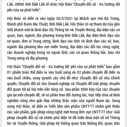
Lắk, UBND tỉnh Đắk Lắk tổ chức Hội thảo “Chuyển đổi số - Xu hướng tất
ĐIỂM TIN VĂN BẢN
yếu của sự phát triển”.
Hội thảo sẽ diễn ra vào ngày 26/3/2021 tại khách sạn Hai Bà Trưng,
QUY HOẠCH - KẾ HOẠCH
thành phố Buôn Ma Thuột, tỉnh Đắk Lắk. Hội thảo có sự tham dự của gần
500 khách mời là lãnh đạo Bộ Thông tin và Truyền thông; đại diện các cơ
quan, ban, ngành, địa phương trong tỉnh Đắk Lắk; đại diện lãnh đạo các
cơ quan, đơn vị Trung ương, lãnh đạo các tỉnh và lãnh đạo các sở, ban,
ngành địa phương khu vực miền Trung; đại diện các đối tác công nghệ,
các doanh nghiệp trong và ngoài tỉnh; các cơ quan thông tấn, báo chí
Trung ương và địa phương.
Hội thảo “Chuyển đổi số - Xu hướng tất yếu của sự phát triển” bao gồm
01 phiên toàn thể diễn ra vào buổi sáng và 02 phiên chuyên đề diễn ra
vào buổi chiều, xoay quanh các chủ đề như: Chuyển đổi số cho Chính
quyền; Chuyển đổi số cho Doanh nghiệp và Chuyên đề Giải pháp chuyển
đổi quan hệ xã hội trên nền tảng số. Sau phần trình bày của các chuyên
gia tại mỗi chuyên đề, sẽ có phần trao đổi tương tác, trực tiếp chia sẻ kinh
nghiệm cũng như giải đáp những thắc mắc của người tham dự. Song
song Hội thảo, sẽ diễn ra Triển lãm sản phẩm CNTT-TT nhằm giới thiệu
các sản phẩm, giải pháp công nghệ mới trong lĩnh vực CNTT-TT như: Giải
pháp chuyển đổi số và chính phủ điện tử đã triển khai một số sở Thông
tin và Truyền thông; Giải pháp hệ thống quan trắc không khí, quan trắc