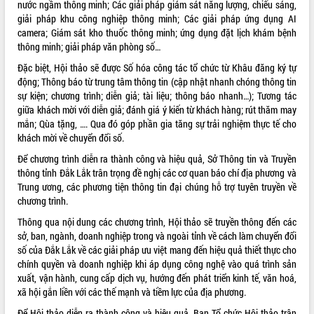
nước ngầm thông minh; Các giải pháp giám sát năng lượng, chiếu sáng,
giải pháp khu công nghiệp thông minh; Các giải pháp ứng dụng AI
VIDEO
camera; Giám sát kho thuốc thông minh; ứng dụng đặt lịch khám bệnh
Không có file video nào để phát.
thông minh; giải pháp văn phòng số…
Đặc biệt, Hội thảo sẽ được Số hóa công tác tổ chức từ Khâu đăng ký tự
ALBUM ẢNH
động; Thông báo từ trung tâm thông tin (cập nhật nhanh chóng thông tin
sự kiện; chương trình; diễn giả; tài liệu; thông báo nhanh…); Tương tác
giữa khách mời với diễn giả; đánh giá ý kiến từ khách hàng; rút thăm may
mắn; Qùa tặng, …. Qua đó góp phần gia tăng sự trải nghiệm thực tế cho
khách mời về chuyển đổi số.
Để chương trình diễn ra thành công và hiệu quả, Sở Thông tin và Truyền
thông tỉnh Đắk Lắk trân trọng đề nghị các cơ quan báo chí địa phương và
Trung ương, các phương tiện thông tin đại chúng hỗ trợ tuyên truyền về
chương trình.
LIÊN KẾT WEB
Thông qua nội dung các chương trình, Hội thảo sẽ truyền thông đến các
sở, ban, ngành, doanh nghiệp trong và ngoài tỉnh về cách làm chuyển đổi
số của Đắk Lắk về các giải pháp ưu việt mang đến hiệu quả thiết thực cho
chính quyền và doanh nghiệp khi áp dụng công nghệ vào quá trình sản
xuất, vận hành, cung cấp dịch vụ, hướng đến phát triển kinh tế, văn hoá,
THỐNG KÊ TRUY CẬP
xã hội gắn liền với các thế mạnh và tiềm lực của địa phương.
Hôm nay:
16906
Để Hội thảo diễn ra thành công và hiệu quả, Ban Tổ chức Hội thảo trân