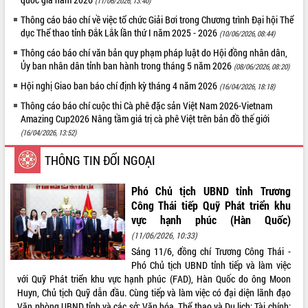
(11/06/2026, 13:40)
Thông cáo báo chí về việc tổ chức Giải Bơi trong Chương trình Đại hội Thể
dục Thể thao tỉnh Đắk Lắk lần thứ I năm 2025 - 2026
(10/06/2026, 08:44)
Thông cáo báo chí văn bản quy phạm pháp luật do Hội đồng nhân dân,
Ủy ban nhân dân tỉnh ban hành trong tháng 5 năm 2026
(08/06/2026, 08:20)
Hội nghị Giao ban báo chí định kỳ tháng 4 năm 2026
(16/04/2026, 18:18)
Thông cáo báo chí cuộc thi Cà phê đặc sản Việt Nam 2026-Vietnam
Amazing Cup2026 Nâng tầm giá trị cà phê Việt trên bản đồ thế giới
(16/04/2026, 13:52)
THÔNG TIN ĐỐI NGOẠI
Phó Chủ tịch UBND tỉnh Trương
Công Thái tiếp Quỹ Phát triển khu
vực hạnh phúc (Hàn Quốc)
(11/06/2026, 10:33)
Sáng 11/6, đồng chí Trương Công Thái -
Phó Chủ tịch UBND tỉnh tiếp và làm việc
với Quỹ Phát triển khu vực hạnh phúc (FAD), Hàn Quốc do ông Moon
Huyn, Chủ tịch Quỹ dẫn đầu. Cùng tiếp và làm việc có đại diện lãnh đạo
Văn phòng UBND tỉnh và các sở: Văn hóa, Thể thao và Du lịch; Tài chính;