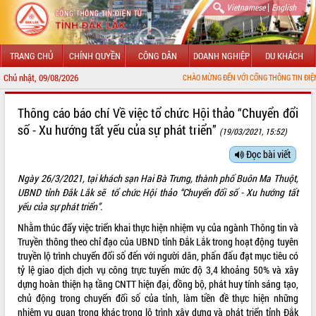
|
Vietnamese
English
TRANG CHỦ
CHÍNH QUYỀN
CÔNG DÂN
DOANH NGHIỆP
DU KHÁCH
Chủ nhật, 09/08/2026
CHÀO MỪNG ĐẾN VỚI CỔNG THÔNG TIN ĐIỆN TỬ TỈNH 
GIỚI THIỆU
Thông cáo báo chí Về việc tổ chức Hội thảo “Chuyển đổi
số - Xu hướng tất yếu của sự phát triển”
(19/03/2021, 15:52)
LÃNH ĐẠO UBND TỈNH
Đọc bài viết
TIN TỨC SỰ KIỆN
Ngày 26/3/2021, tại khách sạn Hai Bà Trưng, thành phố Buôn Ma Thuột,
SỞ, BAN, NGÀNH
UBND tỉnh Đắk Lắk sẽ tổ chức Hội thảo “Chuyển đổi số - Xu hướng tất
yếu của sự phát triển”.
UBND CÁC XÃ, PHƯỜNG
Nhằm thúc đẩy việc triển khai thực hiện nhiệm vụ của ngành Thông tin và
Truyền thông theo chỉ đạo của UBND tỉnh Đắk Lắk trong hoạt động tuyên
THÔNG TIN CHỈ ĐẠO ĐIỀU HÀNH
truyền lộ trình chuyển đổi số đến với người dân, phấn đấu đạt mục tiêu có
tỷ lệ giao dịch dịch vụ công trực tuyến mức độ 3,4 khoảng 50% và xây
HỆ THỐNG VĂN BẢN
dựng hoàn thiện hạ tầng CNTT hiện đại, đồng bộ, phát huy tính sáng tạo,
chủ động trong chuyển đổi số của tỉnh, làm tiền đề thực hiện những
VĂN BẢN HĐND TỈNH
nhiệm vụ quan trọng khác trong lộ trình xây dựng và phát triển tỉnh Đắk