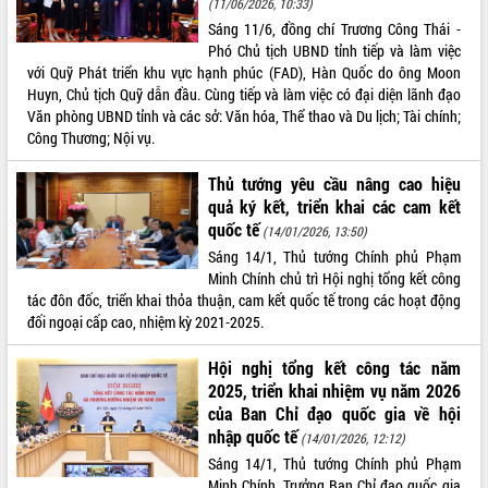
(11/06/2026, 10:33)
Đắk Lắk: Tôn vinh 46 giải pháp tại Hội
Sáng 11/6, đồng chí Trương Công Thái -
thi Sáng tạo Kỹ thuật 2024 - 2025
Phó Chủ tịch UBND tỉnh tiếp và làm việc
Đắk Lắk rà soát, điều chỉnh Đề án 190
với Quỹ Phát triển khu vực hạnh phúc (FAD), Hàn Quốc do ông Moon
về phát triển nuôi trồng thủy sản
Huyn, Chủ tịch Quỹ dẫn đầu. Cùng tiếp và làm việc có đại diện lãnh đạo
Phó Chủ tịch UBND tỉnh Đắk Lắk
Văn phòng UBND tỉnh và các sở: Văn hóa, Thể thao và Du lịch; Tài chính;
Trương Công Thái kiểm tra thực địa
Công Thương; Nội vụ.
Dự án cao tốc Khánh Hòa - Buôn Ma
Thuột
Thủ tướng yêu cầu nâng cao hiệu
quả ký kết, triển khai các cam kết
Định vị cà phê Việt Nam như một “di
sản sống” trong dòng chảy toàn cầu
quốc tế
(14/01/2026, 13:50)
Xây dựng nông thôn mới: Nâng cao đời
Sáng 14/1, Thủ tướng Chính phủ Phạm
sống người dân từ những mô hình thiết
Minh Chính chủ trì Hội nghị tổng kết công
thực
tác đôn đốc, triển khai thỏa thuận, cam kết quốc tế trong các hoạt động
đối ngoại cấp cao, nhiệm kỳ 2021-2025.
Quyết liệt tháo gỡ vướng mắc, đẩy
nhanh tiến độ các dự án trọng điểm
Hội nghị tổng kết công tác năm
trong Khu kinh tế Nam Phú Yên
2025, triển khai nhiệm vụ năm 2026
Hòn Yến phát triển du lịch gắn với bảo
của Ban Chỉ đạo quốc gia về hội
tồn biển
nhập quốc tế
(14/01/2026, 12:12)
Lấy ý kiến điều chỉnh Quy hoạch tỉnh
Sáng 14/1, Thủ tướng Chính phủ Phạm
Đắk Lắk thời kỳ 2021-2030, tầm nhìn
Minh Chính, Trưởng Ban Chỉ đạo quốc gia