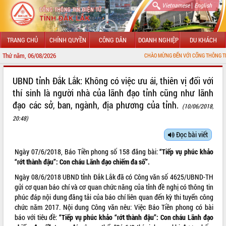
|
Vietnamese
English
TRANG CHỦ
CHÍNH QUYỀN
CÔNG DÂN
DOANH NGHIỆP
DU KHÁCH
Thứ năm, 06/08/2026
CHÀO MỪNG ĐẾN VỚI CỔNG THÔNG TIN ĐIỆN TỬ T
GIỚI THIỆU
UBND tỉnh Đắk Lắk: Không có việc ưu ái, thiên vị đối với
thí sinh là người nhà của lãnh đạo tỉnh cũng như lãnh
LÃNH ĐẠO UBND TỈNH
đạo các sở, ban, ngành, địa phương của tỉnh.
(10/06/2018,
TIN TỨC SỰ KIỆN
20:48)
Đọc bài viết
SỞ, BAN, NGÀNH
Ngày 07/6/2018, Báo Tiền phong số 158 đăng bài:
“Tiếp vụ phúc khảo
UBND CÁC XÃ, PHƯỜNG
“rớt thành đậu”: Con cháu Lãnh đạo chiếm đa số”.
Ngày 08/6/2018 UBND tỉnh Đắk Lắk đã có Công văn số 4625/UBND-TH
THÔNG TIN CHỈ ĐẠO ĐIỀU HÀNH
gửi cơ quan báo chí và cơ quan chức năng của tỉnh đề nghị có thông tin
phúc đáp nội dung đăng tải của báo chí liên quan đến kỳ thi tuyển công
HỆ THỐNG VĂN BẢN
chức năm 2017. Nội dung Công văn nêu: Việc Báo Tiền phong có bài
báo với tiêu đề:
“Tiếp vụ phúc khảo “rớt thành đậu”: Con cháu Lãnh đạo
VĂN BẢN HĐND TỈNH