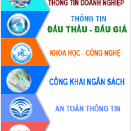
Thủ tướng Chính phủ Phạm Minh Chính
kiểm tra, chỉ đạo hoàn thành các dự
án cao tốc và thăm khu tái định cư tại
Đắk Lắk
Sôi nổi Hội đua ngựa truyền thống Gò
Thì Thùng mừng Xuân Bính Ngọ 2026
Lãnh đạo tỉnh dâng hương tưởng niệm
tại Đập Đồng Cam đầu Xuân Bính Ngọ
Ngành nông nghiệp phấn đấu tăng
trưởng đạt 5,86% trong năm 2026
UBND tỉnh Đắk Lắk triển khai công tác
quốc phòng, quân sự địa phương năm
2026
Đắk Lắk tập trung toàn lực khắc phục
tồn tại IUU, sẵn sàng làm việc với
Đoàn thanh tra EC
Chủ tịch UBND tỉnh Tạ Anh Tuấn thăm,
chúc mừng các bệnh viện nhân Ngày
Thầy thuốc Việt Nam
Rộn ràng lễ hội truyền thống Sông
nước Đà Nông lần thứ I năm 2026