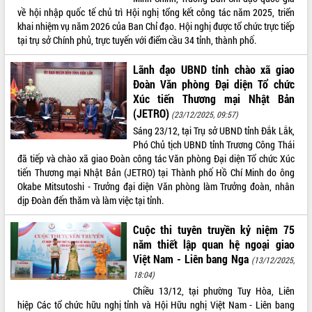
đến năm 2050
về hội nhập quốc tế chủ trì Hội nghị tổng kết công tác năm 2025, triển
Phát động chiến dịch 30 ngày đêm
khai nhiệm vụ năm 2026 của Ban Chỉ đạo. Hội nghị được tổ chức trực tiếp
giải phóng mặt bằng Tuyến đường bộ
tại trụ sở Chính phủ, trực tuyến với điểm cầu 34 tỉnh, thành phố.
ven biển
Đắk Lắk nỗ lực thúc đẩy tăng trưởng
Lãnh đạo UBND tỉnh chào xã giao
kinh tế từ 10% trở lên trong Quý
Đoàn Văn phòng Đại diện Tổ chức
II/2026
Xúc tiến Thương mại Nhật Bản
Đắk Lắk ký kết thỏa thuận hợp tác về
(JETRO)
(23/12/2025, 09:57)
chuyển đổi số giai đoạn 2026 – 2030
Sáng 23/12, tại Trụ sở UBND tỉnh Đắk Lắk,
với Tập đoàn Bưu chính Viễn thông
Phó Chủ tịch UBND tỉnh Trương Công Thái
Việt Nam
đã tiếp và chào xã giao Đoàn công tác Văn phòng Đại diện Tổ chức Xúc
Thứ trưởng Bộ Y tế làm việc với tỉnh
tiến Thương mại Nhật Bản (JETRO) tại Thành phố Hồ Chí Minh do ông
Đắk Lắk về phát triển nhân lực y tế
Okabe Mitsutoshi - Trưởng đại diện Văn phòng làm Trưởng đoàn, nhân
cho trạm y tế cấp xã
dịp Đoàn đến thăm và làm việc tại tỉnh.
Du lịch Đắk Lắk nâng tầm trải nghiệm
du khách thông qua Hệ thống cơ sở dữ
Cuộc thi tuyên truyền kỷ niệm 75
liệu và Bản đồ số
năm thiết lập quan hệ ngoại giao
Việt Nam - Liên bang Nga
Tập huấn ứng dụng trí tuệ nhân tạo (AI)
(13/12/2025,
trong thương mại điện tử năm 2026
18:04)
Đoàn đại biểu Quốc hội tỉnh Đắk Lắk
Chiều 13/12, tại phường Tuy Hòa, Liên
trao đổi thông tin trước Kỳ họp thứ
hiệp Các tổ chức hữu nghị tỉnh và Hội Hữu nghị Việt Nam - Liên bang