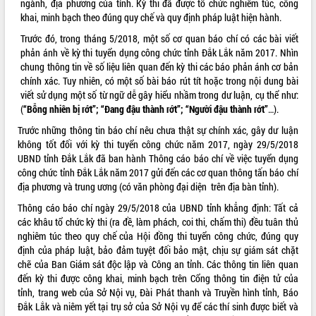
ngành, địa phương của tỉnh. Kỳ thi đã được tổ chức nghiêm túc, công
khai, minh bạch theo đúng quy chế và quy định pháp luật hiện hành.
VIDEO
Trước đó, trong tháng 5/2018, một số cơ quan báo chí có các bài viết
Loading the player...
phản ánh về kỳ thi tuyển dụng công chức tỉnh Đắk Lắk năm 2017. Nhìn
chung thông tin về số liệu liên quan đến kỳ thi các báo phản ánh cơ bản
Lễ truy tặng danh hiệu “Bà Mẹ Việt
chính xác. Tuy nhiên, có một số bài báo rút tít hoặc trong nội dung bài
Nam Anh hùng” và trao Huân chương
viết sử dụng một số từ ngữ dễ gây hiểu nhầm trong dư luận, cụ thể như:
Lao động
(
“Bỗng nhiên bị rớt”; “Đang đậu thành rớt”; “Người đậu thành rớt”
…).
UBND tỉnh Đắk Lắk triển khai nhiệm
vụ 6 tháng cuối năm 2026
Trước những thông tin báo chí nêu chưa thật sự chính xác, gây dư luận
không tốt đối với kỳ thi tuyển công chức năm 2017, ngày 29/5/2018
Kỳ họp thứ Hai, Hội đồng nhân dân
UBND tỉnh Đắk Lắk đã ban hành Thông cáo báo chí về việc tuyển dụng
tỉnh khóa XI quyết nghị nhiều nội dung
công chức tỉnh Đắk Lắk năm 2017 gửi đến các cơ quan thông tấn báo chí
quan trọng
ALBUM ẢNH
địa phương và trung ương (có văn phòng đại diện trên địa bàn tỉnh).
Bí thư Tỉnh ủy Lương Nguyễn Minh
Triết thăm, tặng quà người có công với
Thông cáo báo chí ngày 29/5/2018 của UBND tỉnh khẳng định: Tất cả
cách mạng
các khâu tổ chức kỳ thi (ra đề, làm phách, coi thi, chấm thi) đều tuân thủ
nghiêm túc theo quy chế của Hội đồng thi tuyển công chức, đúng quy
Rà soát, hoàn thiện hệ thống thiết chế
định của pháp luật, bảo đảm tuyệt đối bảo mật, chịu sự giám sát chặt
văn hóa, thể thao đáp ứng yêu cầu
chẽ của Ban Giám sát độc lập và Công an tỉnh. Các thông tin liên quan
phát triển mới
đến kỳ thi được công khai, minh bạch trên Cổng thông tin điện tử của
Thường trực HĐND tỉnh Đắk Lắk gặp
tỉnh, trang web của Sở Nội vụ, Đài Phát thanh và Truyền hình tỉnh, Báo
mặt Đoàn chuyên gia y tế TP. Hồ Chí
Đắk Lắk và niêm yết tại trụ sở của Sở Nội vụ để các thí sinh được biết và
Minh
LIÊN KẾT WEB