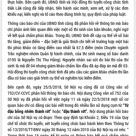
thực hiện. Bên cạnh đó, UBND tỉnh và Hội đồng thi tuyển công chức tỉnh
Lễ truy điệu và an táng hài cốt liệt sĩ
Đắk Lắk cũng đã tiếp nhận, tiến hành xác minh, xem xét, xử lý các đơn
tại Nghĩa trang Liệt sĩ xã Sơn Hòa
khiếu nại, kiến nghị và tố cáo theo đúng trình tự, quy định của pháp luật.
Bàn giải pháp tháo gỡ khó khăn trong
Thông cáo báo chí của UBND tỉnh cũng đã phản hồi về thông tin mà báo
xuất khẩu sầu riêng và triển khai quy
THỐNG KÊ TRUY CẬP
chí phản ánh liên quan đến việc một số thí sinh còn băn khoăn, nghi ngờ
định EUDR
về kết quả chấm phúc khảo. Trong đó, UBND tỉnh đề cập cụ thể về số bài
Thứ trưởng Bộ Nông nghiệp và Môi
Hôm nay:
2748
thi tăng, giảm điểm – đặc biệt là giải thích chi tiết về trường hợp một bài
trường Nguyễn Hoàng Hiệp khảo sát
Tất cả:
66015488
thi phúc khảo có tăng điểm cao nhất là 67,5 điểm (môn Chuyên ngành
vùng trồng và doanh nghiệp đóng gói
Trắc nghiệm nhóm Quản lý hành chính, của thí sinh mang số báo danh
sầu riêng tại Đắk Lắk
0195 là Nguyễn Thị Thu Hằng). Nguyên nhân sai sót do bài thi của thí
Trình diễn nghệ thuật chế biến các
sinh là mã đề 04 nhưng giám khảo chấm lần đầu đã áp đáp án mã đề 03.
món ăn từ sầu riêng
Hội đồng thi tuyển công chức tỉnh đã yêu cầu các giám khảo chấm thi lần
đầu có báo cáo giải trình cụ thể và nghiêm túc kiểm điểm.
Đắk Lắk công bố Quy hoạch và xúc
tiến đầu tư tỉnh
Bên cạnh đó, ngày 25/5/2018, Sở Nội vụ cũng đã có Công văn số
Ngành cá ngừ Đắk Lắk chủ động thích
752/CV-CCVC phản hồi thông tin báo chí. Nội dung Công văn số 752 của
ứng để giữ vững thị trường xuất khẩu
Sở Nội vụ đã phản hồi về việc ngày 11 và ngày 22/5/2018 một số cơ
quan báo chí có đăng các bài viết trong đó nhiều lần sử dụng cụm từ
“Từ
Diễn đàn Kinh tế tư nhân Việt Nam đột
đậu bỗng nhiên thành rớt”
hoặc
“đậu thành rớt”
.
Nội dung phản hồi báo
phá cơ chế - Hợp tác công tư
chí của Sở Nội vụ có đoạn: Theo quy định tại Khoản 2, Điều 19 của Quy
Đề án 06 tạo bước ngoặt đột phá trong
chế tổ chức thi tuyển, xét tuyển công chức ban hành kèm theo Thông tư
cải cách hành chính tỉnh Đắk Lắk
số 13/2010/TT-BNV ngày 30 tháng 12 năm 2010 của Bộ Nội vụ có nêu: “
Kết nối tour, đẩy mạnh chuyển đổi số
Trong thời hạn 15 ngày, kể từ ngày có thông báo kết quả chấm phúc