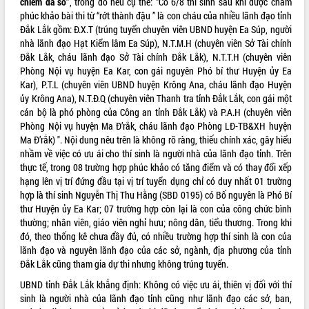
chiếm đa số”
, trong đó nêu cụ thể: “Có 6/8 thí sinh sau khi được chấm
phúc khảo bài thi từ “rớt thành đậu ” là con cháu của nhiều lãnh đạo tỉnh
ĐIỂM TIN VĂN BẢN
Đắk Lắk gồm: Đ.X.T (trúng tuyển chuyên viên UBND huyện Ea Súp, người
nhà lãnh đạo Hạt Kiểm lâm Ea Súp), N.T.M.H (chuyên viên Sở Tài chính
QUY HOẠCH - KẾ HOẠCH
Đắk Lắk, cháu lãnh đạo Sở Tài chính Đắk Lắk), N.T.T.H (chuyên viên
Phòng Nội vụ huyện Ea Kar, con gái nguyên Phó bí thư Huyện ủy Ea
Kar), P.T.L (chuyên viên UBND huyện Krông Ana, cháu lãnh đạo Huyện
ủy Krông Ana), N.T.Đ.Q (chuyên viên Thanh tra tỉnh Đắk Lắk, con gái một
cán bộ là phó phòng của Công an tỉnh Đắk Lắk) và P.A.H (chuyên viên
Phòng Nội vụ huyện Ma Đ’rắk, cháu lãnh đạo Phòng LĐ-TB&XH huyện
Ma Đ’rắk) ". Nội dung nêu trên là không rõ ràng, thiếu chính xác, gây hiểu
nhầm về việc có ưu ái cho thí sinh là người nhà của lãnh đạo tỉnh. Trên
thực tế, trong 08 trường hợp phúc khảo có tăng điểm và có thay đổi xếp
hạng lên vị trí đứng đầu tại vị trí tuyển dụng chỉ có duy nhất 01 trường
hợp là thí sinh Nguyễn Thị Thu Hằng (SBD 0195) có Bố nguyên là Phó Bí
thư Huyện ủy Ea Kar; 07 trường hợp còn lại là con của công chức bình
thường; nhân viên, giáo viên nghỉ hưu; nông dân, tiểu thương. Trong khi
đó, theo thống kê chưa đầy đủ, có nhiều trường hợp thí sinh là con của
lãnh đạo và nguyên lãnh đạo của các sở, ngành, địa phương của tỉnh
Đắk Lắk cũng tham gia dự thi nhưng không trúng tuyển.
UBND tỉnh Đắk Lắk khẳng định: Không có việc ưu ái, thiên vị đối với thí
sinh là người nhà của lãnh đạo tỉnh cũng như lãnh đạo các sở, ban,