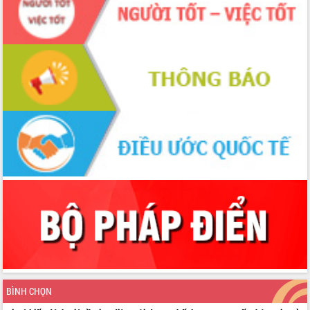
Kỳ họp Chuyên đề lần thứ Năm, HĐND
tỉnh Đắk Lắk thông qua các nghị quyết
quan trọng
Thống nhất danh sách giới thiệu ứng
cử đại biểu Quốc hội khoá XVI và đại
biểu HĐND tỉnh Đắk Lắk, nhiệm kỳ
2026-2031
Phát động hai phong trào thi đua quan
trọng trong kỷ nguyên mới
Hội nghị lần thứ tư Ban Chỉ đạo công
tác bầu cử tỉnh Đắk Lắk
Hội nghị Báo cáo viên Trung ương
tháng 01/2026
Phó Thủ tướng Hồ Quốc Dũng đánh giá
cao kết quả Chiến dịch Quang Trung
tại Đắk Lắk
Hội nghị Ban Chấp hành Đảng bộ tỉnh
Đắk Lắk lần thứ 2 (mở rộng)
Tập trung giải phóng mặt bằng, đẩy
BÌNH CHỌN
nhanh tiến độ Tuyến đường bộ ven