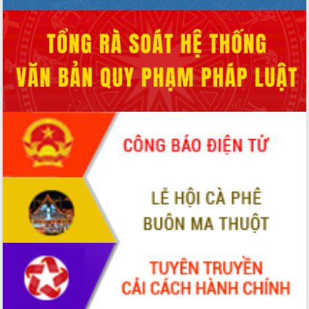
Ứng dụng sinh trắc học - Bước tiến
trong hành trình chuyển đổi số tại Đắk
Lắk
Đắk Lắk nâng cao hiệu quả công tác
Đảng từ Sổ tay đảng viên điện tử
Đắk Lắk đẩy mạnh nuôi biển công
nghệ, hướng tới phát triển thủy sản
bền vững
Tập huấn nâng cao năng lực triển khai
chuyển đổi số cho cán bộ, công chức
cấp xã
Đắk Lắk phát động hưởng ứng Ngày
Quyền của người tiêu dùng Việt Nam
2026
Đẩy mạnh cải cách hành chính, quyết
tâm đạt được mục tiêu tăng trưởng
hai con số trong năm 2026
Tổ chức trang trọng Lễ hội Đền thờ
Lương Văn Chánh năm 2026
Phó Bí thư Tỉnh ủy Đắk Lắk Đỗ Hữu