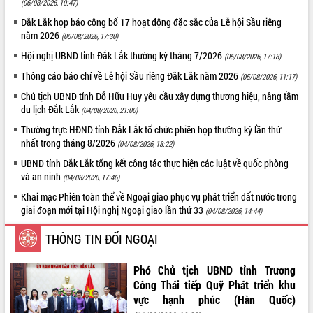
doanh nghiệp nhà nước
(06/08/2026, 10:47)
Hội nghị triển khai kết nối mạng
Đắk Lắk họp báo công bố 17 hoạt động đặc sắc của Lễ hội Sầu riêng
truyền số liệu chuyên dùng phục vụ cơ
năm 2026
(05/08/2026, 17:30)
quan Đảng, Nhà nước
Hội nghị UBND tỉnh Đắk Lắk thường kỳ tháng 7/2026
(05/08/2026, 17:18)
Lễ phát động chuỗi hoạt động chung
Thông cáo báo chí về Lễ hội Sầu riêng Đắk Lắk năm 2026
(05/08/2026, 11:17)
tay làm sạch môi trường
Xã Ea Kar bước chuyển mình trong
Chủ tịch UBND tỉnh Đỗ Hữu Huy yêu cầu xây dựng thương hiệu, nâng tầm
du lịch Đắk Lắk
công tác cải cách hành chính mô hình
(04/08/2026, 21:00)
mới
Thường trực HĐND tỉnh Đắk Lắk tổ chức phiên họp thường kỳ lần thứ
UBND tỉnh họp báo định kỳ tháng 4
nhất trong tháng 8/2026
(04/08/2026, 18:22)
năm 2026
UBND tỉnh Đắk Lắk tổng kết công tác thực hiện các luật về quốc phòng
Hội thảo khoa học “Giải pháp thúc đẩy
và an ninh
(04/08/2026, 17:46)
phát triển nền kinh tế xanh tại tỉnh
Khai mạc Phiên toàn thể về Ngoại giao phục vụ phát triển đất nước trong
Đắk Lắk”
giai đoạn mới tại Hội nghị Ngoại giao lần thứ 33
(04/08/2026, 14:44)
Tăng cường giám sát, đôn đốc thực
hiện nhiệm vụ quản lý tài sản công
THÔNG TIN ĐỐI NGOẠI
hàng tuần
Tháo gỡ những vướng mắc, đẩy mạnh
Phó Chủ tịch UBND tỉnh Trương
công tác cải cách thủ tục hành chính
Công Thái tiếp Quỹ Phát triển khu
tại Trung tâm Phục vụ hành chính
vực hạnh phúc (Hàn Quốc)
công tỉnh