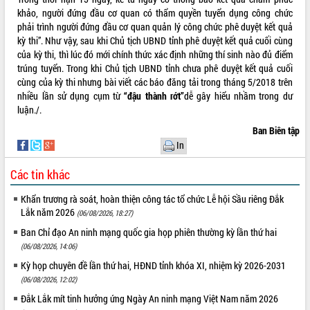
để phát triển du lịch Đắk Lắk
khảo, người đứng đầu cơ quan có thẩm quyền tuyển dụng công chức
Khởi động Dự án Đầu tư xây dựng hạ
phải trình người đứng đầu cơ quan quản lý công chức phê duyệt kết quả
tầng kỹ thuật Cụm công nghiệp Tân
kỳ thi”. Như vậy, sau khi Chủ tịch UBND tỉnh phê duyệt kết quả cuối cùng
Tiến
của kỳ thi, thì lúc đó mới chính thức xác định những thí sinh nào đủ điểm
trúng tuyển. Trong khi Chủ tịch UBND tỉnh chưa phê duyệt kết quả cuối
Gặp mặt các cơ quan báo chí nhân Kỷ
cùng của kỳ thi nhưng bài viết các báo đăng tải trong tháng 5/2018 trên
niệm 101 năm Ngày Báo chí Cách
nhiều lần sử dụng cụm từ
“đậu thành rớt”
dễ gây hiểu nhầm trong dư
mạng Việt Nam
luận./.
Đắk Lắk sơ kết 4 năm triển khai thực
hiện Đề án 06 của Chính phủ
Ban Biên tập
In
Họp báo thông tin về Hội nghị Công bố
Quy hoạch và Xúc tiến đầu tư tỉnh Đắk
Các tin khác
Lắk
Khơi thông điểm nghẽn, đẩy nhanh
Khẩn trương rà soát, hoàn thiện công tác tổ chức Lễ hội Sầu riêng Đắk
giải ngân vốn khắc phục thiên tai
Lắk năm 2026
(06/08/2026, 18:27)
HĐND tỉnh thông qua điều chỉnh Quy
Ban Chỉ đạo An ninh mạng quốc gia họp phiên thường kỳ lần thứ hai
hoạch tỉnh thời kỳ 2021-2030
(06/08/2026, 14:06)
Hội thảo góp ý hồ sơ điều chỉnh quy
Kỳ họp chuyên đề lần thứ hai, HĐND tỉnh khóa XI, nhiệm kỳ 2026-2031
hoạch tỉnh Đắk Lắk thời kỳ 2021-2030,
tầm nhìn đến năm 2050
(06/08/2026, 12:02)
Nâng cao hiệu quả hoạt động của các
Đắk Lắk mít tinh hưởng ứng Ngày An ninh mạng Việt Nam năm 2026