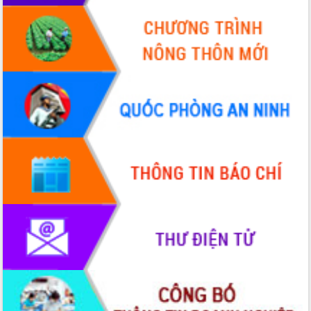
Huy giữ chức Bí thư Đảng ủy Ủy Ban
Nhân dân tỉnh
Bệnh án điện tử thúc đẩy chuyển đổi
số y tế tại Đắk Lắk
Chuyển đổi số thư viện: Mở rộng
không gian tri thức trong thời đại số
Đánh giá, rút kinh nghiệm công tác tổ
chức diễn tập trước ngày bầu cử
Chương trình “Gặp gỡ hữu nghị –
Friendship Meeting New Year 2026”
Bầu cử Quốc hội và HĐND: Cử tri Đắk
Lắk gửi gắm niềm tin, kỳ vọng vào lá
phiếu
Đắk Lắk sẵn sàng các điều kiện cho
Ngày hội bầu cử đại biểu Quốc hội
khóa XVI và HĐND các cấp nhiệm kỳ
2026-2031
Đảm bảo cuộc bầu cử đại biểu Quốc
hội và đại biểu HĐND các cấp diễn ra
an toàn, hiệu quả, đúng quy định