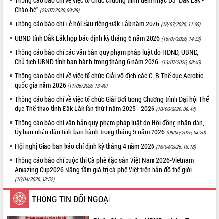
Thông cáo báo chí về việc tổ chức chương trình đêm nhạc DJ "Đắk Lắk -
Chào hè"
(23/07/2026, 09:38)
ĐIỂM TIN VĂN BẢN
Thông cáo báo chí Lễ hội Sầu riêng Đắk Lắk năm 2026
(18/07/2026, 11:55)
QUY HOẠCH - KẾ HOẠCH
UBND tỉnh Đắk Lắk họp báo định kỳ tháng 6 năm 2026
(16/07/2026, 14:33)
Thông cáo báo chí các văn bản quy phạm pháp luật do HĐND, UBND,
Chủ tịch UBND tỉnh ban hành trong tháng 6 năm 2026.
(13/07/2026, 08:46)
Thông cáo báo chí về việc tổ chức Giải vô địch các CLB Thể dục Aerobic
quốc gia năm 2026
(11/06/2026, 13:40)
Thông cáo báo chí về việc tổ chức Giải Bơi trong Chương trình Đại hội Thể
dục Thể thao tỉnh Đắk Lắk lần thứ I năm 2025 - 2026
(10/06/2026, 08:44)
Thông cáo báo chí văn bản quy phạm pháp luật do Hội đồng nhân dân,
Ủy ban nhân dân tỉnh ban hành trong tháng 5 năm 2026
(08/06/2026, 08:20)
Hội nghị Giao ban báo chí định kỳ tháng 4 năm 2026
(16/04/2026, 18:18)
Thông cáo báo chí cuộc thi Cà phê đặc sản Việt Nam 2026-Vietnam
Amazing Cup2026 Nâng tầm giá trị cà phê Việt trên bản đồ thế giới
(16/04/2026, 13:52)
THÔNG TIN ĐỐI NGOẠI