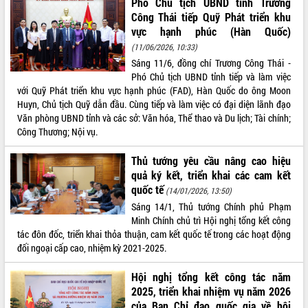
Phó Chủ tịch UBND tỉnh Trương
Công Thái tiếp Quỹ Phát triển khu
VIDEO
vực hạnh phúc (Hàn Quốc)
Loading the player...
(11/06/2026, 10:33)
Sáng 11/6, đồng chí Trương Công Thái -
Trailer Lễ hội Sầu riêng Đắk Lắk năm
Phó Chủ tịch UBND tỉnh tiếp và làm việc
2026
với Quỹ Phát triển khu vực hạnh phúc (FAD), Hàn Quốc do ông Moon
Khám bệnh, cấp phát thuốc miễn phí
Huyn, Chủ tịch Quỹ dẫn đầu. Cùng tiếp và làm việc có đại diện lãnh đạo
và tặng quà người dân xã Cư Pui
Văn phòng UBND tỉnh và các sở: Văn hóa, Thể thao và Du lịch; Tài chính;
Hội nghị UBND tỉnh Đắk Lắk thường kỳ
Công Thương; Nội vụ.
tháng 7/2026
Lễ truy tặng danh hiệu “Bà Mẹ Việt
Thủ tướng yêu cầu nâng cao hiệu
ALBUM ẢNH
Nam Anh hùng” và trao Huân chương
quả ký kết, triển khai các cam kết
Lao động
quốc tế
(14/01/2026, 13:50)
UBND tỉnh Đắk Lắk triển khai nhiệm
Sáng 14/1, Thủ tướng Chính phủ Phạm
vụ 6 tháng cuối năm 2026
Minh Chính chủ trì Hội nghị tổng kết công
tác đôn đốc, triển khai thỏa thuận, cam kết quốc tế trong các hoạt động
Kỳ họp thứ Hai, Hội đồng nhân dân
đối ngoại cấp cao, nhiệm kỳ 2021-2025.
tỉnh khóa XI quyết nghị nhiều nội dung
quan trọng
Hội nghị tổng kết công tác năm
Bí thư Tỉnh ủy Lương Nguyễn Minh
2025, triển khai nhiệm vụ năm 2026
Triết thăm, tặng quà người có công với
của Ban Chỉ đạo quốc gia về hội
cách mạng
LIÊN KẾT WEB