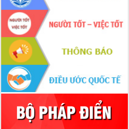
du khách thông qua Hệ thống cơ sở dữ
liệu và Bản đồ số
Tập huấn ứng dụng trí tuệ nhân tạo (AI)
trong thương mại điện tử năm 2026
Đoàn đại biểu Quốc hội tỉnh Đắk Lắk
trao đổi thông tin trước Kỳ họp thứ
nhất, Quốc hội khóa XVI
Quyết liệt cải cách hành chính, khơi
thông nguồn lực phát triển
Nâng cao hiệu lực, hiệu quả HĐND
tỉnh thông qua hiện đại hóa hành chính
Xã Ea Phê gắn cải cách hành chính với
chuyển đổi số
Phó Chủ tịch Thường trực UBND tỉnh
Hồ Thị Nguyên Thảo làm việc tại Trung
tâm Phục vụ hành chính công xã Ea
Phê
Xây dựng nền hành chính số đồng
hành cùng nông dân dân, doanh nghiệp
Giai đoạn 2026-2030, Đắk Lắk phấn