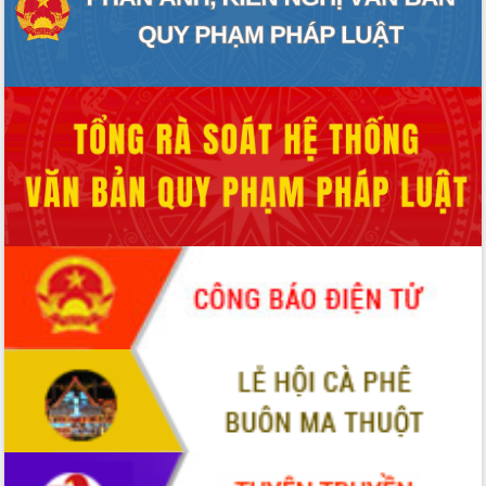
HĐND tỉnh thông qua điều chỉnh Quy
hoạch tỉnh thời kỳ 2021-2030
Hội thảo góp ý hồ sơ điều chỉnh quy
hoạch tỉnh Đắk Lắk thời kỳ 2021-2030,
tầm nhìn đến năm 2050
Nâng cao hiệu quả hoạt động của các
doanh nghiệp nhà nước
Hội nghị triển khai kết nối mạng
truyền số liệu chuyên dùng phục vụ cơ
quan Đảng, Nhà nước
Lễ phát động chuỗi hoạt động chung
tay làm sạch môi trường
Xã Ea Kar bước chuyển mình trong
công tác cải cách hành chính mô hình
mới
UBND tỉnh họp báo định kỳ tháng 4
năm 2026
Hội thảo khoa học “Giải pháp thúc đẩy
phát triển nền kinh tế xanh tại tỉnh
Đắk Lắk”
Tăng cường giám sát, đôn đốc thực