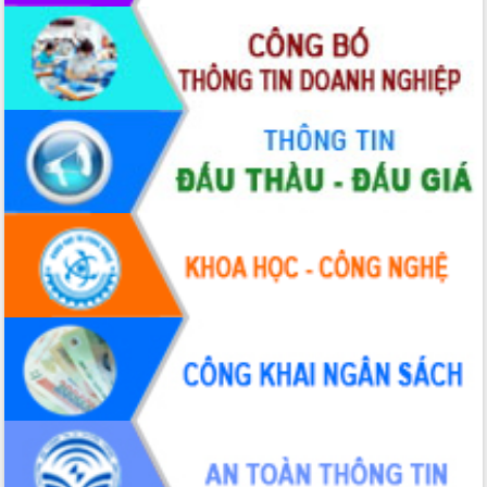
nhanh tiến độ các dự án trọng điểm
trong Khu kinh tế Nam Phú Yên
Hòn Yến phát triển du lịch gắn với bảo
tồn biển
Lấy ý kiến điều chỉnh Quy hoạch tỉnh
Đắk Lắk thời kỳ 2021-2030, tầm nhìn
đến năm 2050
Phát động chiến dịch 30 ngày đêm
giải phóng mặt bằng Tuyến đường bộ
ven biển
Đắk Lắk nỗ lực thúc đẩy tăng trưởng
kinh tế từ 10% trở lên trong Quý
II/2026
Đắk Lắk ký kết thỏa thuận hợp tác về
chuyển đổi số giai đoạn 2026 – 2030
với Tập đoàn Bưu chính Viễn thông
Việt Nam
Thứ trưởng Bộ Y tế làm việc với tỉnh
Đắk Lắk về phát triển nhân lực y tế
cho trạm y tế cấp xã
Du lịch Đắk Lắk nâng tầm trải nghiệm