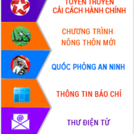
hiện nhiệm vụ quản lý tài sản công
hàng tuần
Tháo gỡ những vướng mắc, đẩy mạnh
công tác cải cách thủ tục hành chính
tại Trung tâm Phục vụ hành chính
công tỉnh
Đắk Lắk: Tôn vinh 46 giải pháp tại Hội
thi Sáng tạo Kỹ thuật 2024 - 2025
Đắk Lắk rà soát, điều chỉnh Đề án 190
về phát triển nuôi trồng thủy sản
Phó Chủ tịch UBND tỉnh Đắk Lắk
Trương Công Thái kiểm tra thực địa
Dự án cao tốc Khánh Hòa - Buôn Ma
Thuột
Định vị cà phê Việt Nam như một “di
sản sống” trong dòng chảy toàn cầu
Xây dựng nông thôn mới: Nâng cao đời
sống người dân từ những mô hình thiết
thực
Quyết liệt tháo gỡ vướng mắc, đẩy