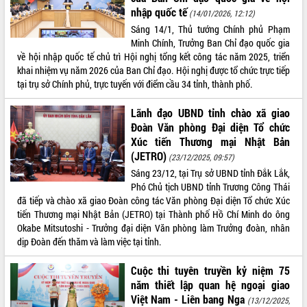
nhập quốc tế
(14/01/2026, 12:12)
Rà soát, hoàn thiện hệ thống thiết chế
Sáng 14/1, Thủ tướng Chính phủ Phạm
văn hóa, thể thao đáp ứng yêu cầu
Minh Chính, Trưởng Ban Chỉ đạo quốc gia
phát triển mới
về hội nhập quốc tế chủ trì Hội nghị tổng kết công tác năm 2025, triển
Thường trực HĐND tỉnh Đắk Lắk gặp
THỐNG KÊ TRUY CẬP
khai nhiệm vụ năm 2026 của Ban Chỉ đạo. Hội nghị được tổ chức trực tiếp
mặt Đoàn chuyên gia y tế TP. Hồ Chí
tại trụ sở Chính phủ, trực tuyến với điểm cầu 34 tỉnh, thành phố.
Minh
Hôm nay:
26509
Lễ truy điệu và an táng hài cốt liệt sĩ
Tất cả:
66112177
Lãnh đạo UBND tỉnh chào xã giao
tại Nghĩa trang Liệt sĩ xã Sơn Hòa
Đoàn Văn phòng Đại diện Tổ chức
Bàn giải pháp tháo gỡ khó khăn trong
Xúc tiến Thương mại Nhật Bản
xuất khẩu sầu riêng và triển khai quy
(JETRO)
(23/12/2025, 09:57)
định EUDR
Sáng 23/12, tại Trụ sở UBND tỉnh Đắk Lắk,
Thứ trưởng Bộ Nông nghiệp và Môi
Phó Chủ tịch UBND tỉnh Trương Công Thái
trường Nguyễn Hoàng Hiệp khảo sát
đã tiếp và chào xã giao Đoàn công tác Văn phòng Đại diện Tổ chức Xúc
vùng trồng và doanh nghiệp đóng gói
tiến Thương mại Nhật Bản (JETRO) tại Thành phố Hồ Chí Minh do ông
sầu riêng tại Đắk Lắk
Okabe Mitsutoshi - Trưởng đại diện Văn phòng làm Trưởng đoàn, nhân
Trình diễn nghệ thuật chế biến các
dịp Đoàn đến thăm và làm việc tại tỉnh.
món ăn từ sầu riêng
Đắk Lắk công bố Quy hoạch và xúc
Cuộc thi tuyên truyền kỷ niệm 75
tiến đầu tư tỉnh
năm thiết lập quan hệ ngoại giao
Việt Nam - Liên bang Nga
Ngành cá ngừ Đắk Lắk chủ động thích
(13/12/2025,