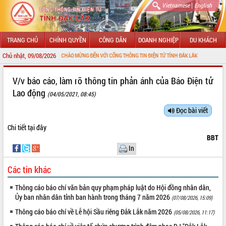
|
Vietnamese
English
TRANG CHỦ
CHÍNH QUYỀN
CÔNG DÂN
DOANH NGHIỆP
DU KHÁCH
Chủ nhật, 09/08/2026
CHÀO MỪNG ĐẾN VỚI CỔNG THÔNG TIN ĐIỆN TỬ TỈNH ĐẮK LẮK
GIỚI THIỆU
V/v báo cáo, làm rõ thông tin phản ánh của Báo Điện tử
Lao động
(04/05/2021, 08:45)
LÃNH ĐẠO UBND TỈNH
Đọc bài viết
TIN TỨC SỰ KIỆN
Chi tiết
tại đây
SỞ, BAN, NGÀNH
BBT
In
UBND CÁC XÃ, PHƯỜNG
Các tin khác
THÔNG TIN CHỈ ĐẠO ĐIỀU HÀNH
Thông cáo báo chí văn bản quy phạm pháp luật do Hội đồng nhân dân,
Ủy ban nhân dân tỉnh ban hành trong tháng 7 năm 2026
(07/08/2026, 15:09)
HỆ THỐNG VĂN BẢN
Thông cáo báo chí về Lễ hội Sầu riêng Đắk Lắk năm 2026
(05/08/2026, 11:17)
VĂN BẢN HĐND TỈNH