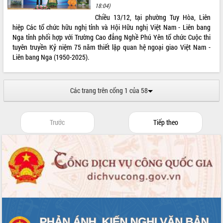
ứng để giữ vững thị trường xuất khẩu
18:04)
Chiều 13/12, tại phường Tuy Hòa, Liên
Diễn đàn Kinh tế tư nhân Việt Nam đột
hiệp Các tổ chức hữu nghị tỉnh và Hội Hữu nghị Việt Nam - Liên bang
phá cơ chế - Hợp tác công tư
Nga tỉnh phối hợp với Trường Cao đẳng Nghề Phú Yên tổ chức Cuộc thi
Đề án 06 tạo bước ngoặt đột phá trong
tuyên truyền Kỷ niệm 75 năm thiết lập quan hệ ngoại giao Việt Nam -
cải cách hành chính tỉnh Đắk Lắk
Liên bang Nga (1950-2025).
Kết nối tour, đẩy mạnh chuyển đổi số
để phát triển du lịch Đắk Lắk
Khởi động Dự án Đầu tư xây dựng hạ
Các trang trên cổng 1 của 58
tầng kỹ thuật Cụm công nghiệp Tân
Tiến
Gặp mặt các cơ quan báo chí nhân Kỷ
Trước
Tiếp theo
niệm 101 năm Ngày Báo chí Cách
mạng Việt Nam
Đắk Lắk sơ kết 4 năm triển khai thực
hiện Đề án 06 của Chính phủ
Họp báo thông tin về Hội nghị Công bố
Quy hoạch và Xúc tiến đầu tư tỉnh Đắk
Lắk
Khơi thông điểm nghẽn, đẩy nhanh
giải ngân vốn khắc phục thiên tai