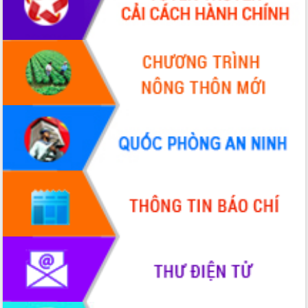
UBND tỉnh họp báo định kỳ tháng 4
năm 2026
Hội thảo khoa học “Giải pháp thúc đẩy
phát triển nền kinh tế xanh tại tỉnh
Đắk Lắk”
Tăng cường giám sát, đôn đốc thực
hiện nhiệm vụ quản lý tài sản công
hàng tuần
Tháo gỡ những vướng mắc, đẩy mạnh
công tác cải cách thủ tục hành chính
tại Trung tâm Phục vụ hành chính
công tỉnh
Đắk Lắk: Tôn vinh 46 giải pháp tại Hội
thi Sáng tạo Kỹ thuật 2024 - 2025
Đắk Lắk rà soát, điều chỉnh Đề án 190
về phát triển nuôi trồng thủy sản
Phó Chủ tịch UBND tỉnh Đắk Lắk
Trương Công Thái kiểm tra thực địa
Dự án cao tốc Khánh Hòa - Buôn Ma
Thuột