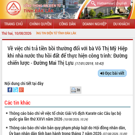
|
Vietnamese
English
TRANG CHỦ
CHÍNH QUYỀN
CÔNG DÂN
DOANH NGHIỆP
DU KHÁCH
Thứ hai, 10/08/2026
N VỚI CỔNG THÔNG TIN ĐIỆN TỬ TỈNH ĐẮK LẮK
GIỚI THIỆU
Về việc chi trả tiền bồi thường đối với bà Võ Thị Mỹ Hiệp
khi nhà nước thu hồi đất để thực hiện công trình: Đường
LÃNH ĐẠO UBND TỈNH
chiến lược - Đường Mai Thị Lựu
(17/01/2019, 10:43)
TIN TỨC SỰ KIỆN
Đọc bài viết
SỞ, BAN, NGÀNH
Nội dung chi tiết
tại đây
In
UBND CÁC XÃ, PHƯỜNG
Các tin khác
THÔNG TIN CHỈ ĐẠO ĐIỀU HÀNH
Thông cáo báo chí về việc tổ chức Giải Vô địch Karate các Câu lạc bộ
HỆ THỐNG VĂN BẢN
quốc gia lần thứ XXVI năm 2026
(10/08/2026, 10:24)
Thông cáo báo chí văn bản quy phạm pháp luật do Hội đồng nhân dân,
VĂN BẢN HĐND TỈNH
Ủy ban nhân dân tỉnh ban hành trong tháng 7 năm 2026
(07/08/2026, 15:09)