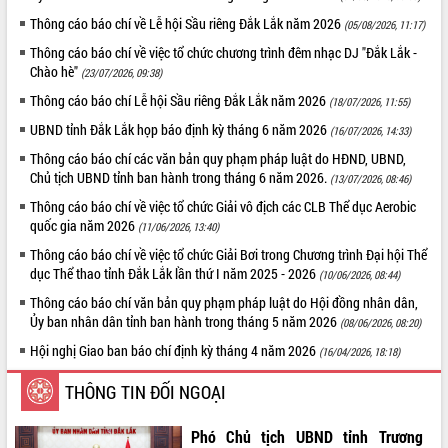
Thông cáo báo chí về Lễ hội Sầu riêng Đắk Lắk năm 2026
(05/08/2026, 11:17)
ĐIỂM TIN VĂN BẢN
Thông cáo báo chí về việc tổ chức chương trình đêm nhạc DJ "Đắk Lắk -
QUY HOẠCH - KẾ HOẠCH
Chào hè"
(23/07/2026, 09:38)
Thông cáo báo chí Lễ hội Sầu riêng Đắk Lắk năm 2026
(18/07/2026, 11:55)
UBND tỉnh Đắk Lắk họp báo định kỳ tháng 6 năm 2026
(16/07/2026, 14:33)
Thông cáo báo chí các văn bản quy phạm pháp luật do HĐND, UBND,
Chủ tịch UBND tỉnh ban hành trong tháng 6 năm 2026.
(13/07/2026, 08:46)
Thông cáo báo chí về việc tổ chức Giải vô địch các CLB Thể dục Aerobic
quốc gia năm 2026
(11/06/2026, 13:40)
Thông cáo báo chí về việc tổ chức Giải Bơi trong Chương trình Đại hội Thể
dục Thể thao tỉnh Đắk Lắk lần thứ I năm 2025 - 2026
(10/06/2026, 08:44)
Thông cáo báo chí văn bản quy phạm pháp luật do Hội đồng nhân dân,
Ủy ban nhân dân tỉnh ban hành trong tháng 5 năm 2026
(08/06/2026, 08:20)
Hội nghị Giao ban báo chí định kỳ tháng 4 năm 2026
(16/04/2026, 18:18)
THÔNG TIN ĐỐI NGOẠI
Phó Chủ tịch UBND tỉnh Trương