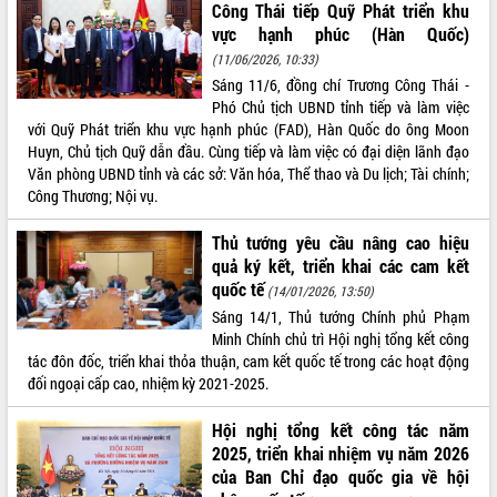
Công Thái tiếp Quỹ Phát triển khu
VIDEO
vực hạnh phúc (Hàn Quốc)
(11/06/2026, 10:33)
Sáng 11/6, đồng chí Trương Công Thái -
Phó Chủ tịch UBND tỉnh tiếp và làm việc
với Quỹ Phát triển khu vực hạnh phúc (FAD), Hàn Quốc do ông Moon
Huyn, Chủ tịch Quỹ dẫn đầu. Cùng tiếp và làm việc có đại diện lãnh đạo
Văn phòng UBND tỉnh và các sở: Văn hóa, Thể thao và Du lịch; Tài chính;
Công Thương; Nội vụ.
Thủ tướng yêu cầu nâng cao hiệu
Trailer Lễ hội Sầu riêng Đắk Lắk năm
quả ký kết, triển khai các cam kết
2026
quốc tế
(14/01/2026, 13:50)
Khám bệnh, cấp phát thuốc miễn phí
Sáng 14/1, Thủ tướng Chính phủ Phạm
và tặng quà người dân xã Cư Pui
Minh Chính chủ trì Hội nghị tổng kết công
Hội nghị UBND tỉnh Đắk Lắk thường kỳ
tác đôn đốc, triển khai thỏa thuận, cam kết quốc tế trong các hoạt động
tháng 7/2026
đối ngoại cấp cao, nhiệm kỳ 2021-2025.
Lễ truy tặng danh hiệu “Bà Mẹ Việt
ALBUM ẢNH
Nam Anh hùng” và trao Huân chương
Hội nghị tổng kết công tác năm
Lao động
2025, triển khai nhiệm vụ năm 2026
UBND tỉnh Đắk Lắk triển khai nhiệm
của Ban Chỉ đạo quốc gia về hội
vụ 6 tháng cuối năm 2026