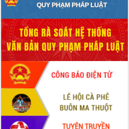
hiện Đề án 06 của Chính phủ
Họp báo thông tin về Hội nghị Công bố
Quy hoạch và Xúc tiến đầu tư tỉnh Đắk
Lắk
Khơi thông điểm nghẽn, đẩy nhanh
giải ngân vốn khắc phục thiên tai
HĐND tỉnh thông qua điều chỉnh Quy
hoạch tỉnh thời kỳ 2021-2030
Hội thảo góp ý hồ sơ điều chỉnh quy
hoạch tỉnh Đắk Lắk thời kỳ 2021-2030,
tầm nhìn đến năm 2050
Nâng cao hiệu quả hoạt động của các
doanh nghiệp nhà nước
Hội nghị triển khai kết nối mạng
truyền số liệu chuyên dùng phục vụ cơ
quan Đảng, Nhà nước
Lễ phát động chuỗi hoạt động chung
tay làm sạch môi trường
Xã Ea Kar bước chuyển mình trong
công tác cải cách hành chính mô hình
mới