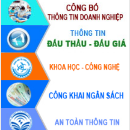
Định vị cà phê Việt Nam như một “di
sản sống” trong dòng chảy toàn cầu
Xây dựng nông thôn mới: Nâng cao đời
sống người dân từ những mô hình thiết
thực
Quyết liệt tháo gỡ vướng mắc, đẩy
nhanh tiến độ các dự án trọng điểm
trong Khu kinh tế Nam Phú Yên
Hòn Yến phát triển du lịch gắn với bảo
tồn biển
Lấy ý kiến điều chỉnh Quy hoạch tỉnh
Đắk Lắk thời kỳ 2021-2030, tầm nhìn
đến năm 2050
Phát động chiến dịch 30 ngày đêm
giải phóng mặt bằng Tuyến đường bộ
ven biển
Đắk Lắk nỗ lực thúc đẩy tăng trưởng
kinh tế từ 10% trở lên trong Quý
II/2026
Đắk Lắk ký kết thỏa thuận hợp tác về
chuyển đổi số giai đoạn 2026 – 2030