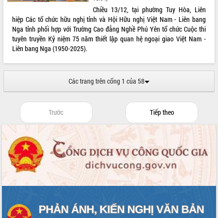
sầu riêng tại Đắk Lắk
Chiều 13/12, tại phường Tuy Hòa, Liên
Trình diễn nghệ thuật chế biến các
hiệp Các tổ chức hữu nghị tỉnh và Hội Hữu nghị Việt Nam - Liên bang
món ăn từ sầu riêng
Nga tỉnh phối hợp với Trường Cao đẳng Nghề Phú Yên tổ chức Cuộc thi
Đắk Lắk công bố Quy hoạch và xúc
tuyên truyền Kỷ niệm 75 năm thiết lập quan hệ ngoại giao Việt Nam -
tiến đầu tư tỉnh
Liên bang Nga (1950-2025).
Ngành cá ngừ Đắk Lắk chủ động thích
ứng để giữ vững thị trường xuất khẩu
Diễn đàn Kinh tế tư nhân Việt Nam đột
Các trang trên cổng 1 của 58
phá cơ chế - Hợp tác công tư
Đề án 06 tạo bước ngoặt đột phá trong
cải cách hành chính tỉnh Đắk Lắk
Trước
Tiếp theo
Kết nối tour, đẩy mạnh chuyển đổi số
để phát triển du lịch Đắk Lắk
Khởi động Dự án Đầu tư xây dựng hạ
tầng kỹ thuật Cụm công nghiệp Tân
Tiến
Gặp mặt các cơ quan báo chí nhân Kỷ
niệm 101 năm Ngày Báo chí Cách
mạng Việt Nam
Đắk Lắk sơ kết 4 năm triển khai thực