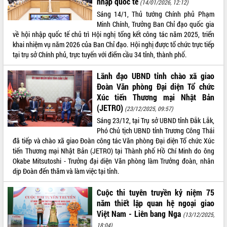
nhập quốc tế
(14/01/2026, 12:12)
Kỳ họp thứ Hai, Hội đồng nhân dân
Sáng 14/1, Thủ tướng Chính phủ Phạm
tỉnh khóa XI quyết nghị nhiều nội dung
Minh Chính, Trưởng Ban Chỉ đạo quốc gia
quan trọng
về hội nhập quốc tế chủ trì Hội nghị tổng kết công tác năm 2025, triển
khai nhiệm vụ năm 2026 của Ban Chỉ đạo. Hội nghị được tổ chức trực tiếp
Bí thư Tỉnh ủy Lương Nguyễn Minh
tại trụ sở Chính phủ, trực tuyến với điểm cầu 34 tỉnh, thành phố.
Triết thăm, tặng quà người có công với
cách mạng
LIÊN KẾT WEB
Lãnh đạo UBND tỉnh chào xã giao
Rà soát, hoàn thiện hệ thống thiết chế
Đoàn Văn phòng Đại diện Tổ chức
văn hóa, thể thao đáp ứng yêu cầu
Xúc tiến Thương mại Nhật Bản
phát triển mới
(JETRO)
(23/12/2025, 09:57)
Thường trực HĐND tỉnh Đắk Lắk gặp
THỐNG KÊ TRUY CẬP
Sáng 23/12, tại Trụ sở UBND tỉnh Đắk Lắk,
mặt Đoàn chuyên gia y tế TP. Hồ Chí
Phó Chủ tịch UBND tỉnh Trương Công Thái
Minh
Hôm nay:
31559
đã tiếp và chào xã giao Đoàn công tác Văn phòng Đại diện Tổ chức Xúc
Lễ truy điệu và an táng hài cốt liệt sĩ
Tất cả:
66144673
tiến Thương mại Nhật Bản (JETRO) tại Thành phố Hồ Chí Minh do ông
tại Nghĩa trang Liệt sĩ xã Sơn Hòa
Okabe Mitsutoshi - Trưởng đại diện Văn phòng làm Trưởng đoàn, nhân
Bàn giải pháp tháo gỡ khó khăn trong
dịp Đoàn đến thăm và làm việc tại tỉnh.
xuất khẩu sầu riêng và triển khai quy
định EUDR
Cuộc thi tuyên truyền kỷ niệm 75
Thứ trưởng Bộ Nông nghiệp và Môi
năm thiết lập quan hệ ngoại giao
trường Nguyễn Hoàng Hiệp khảo sát
Việt Nam - Liên bang Nga
(13/12/2025,
vùng trồng và doanh nghiệp đóng gói
18:04)