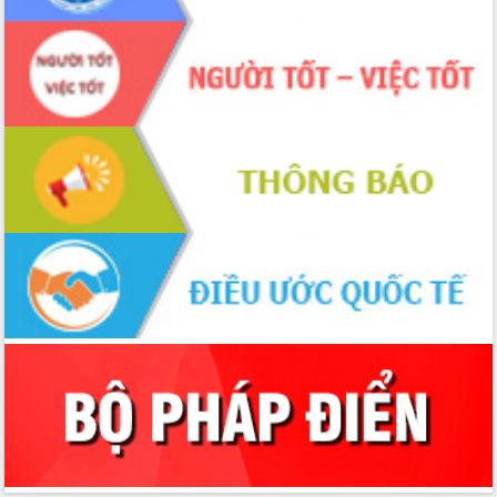
với Tập đoàn Bưu chính Viễn thông
Việt Nam
Thứ trưởng Bộ Y tế làm việc với tỉnh
Đắk Lắk về phát triển nhân lực y tế
cho trạm y tế cấp xã
Du lịch Đắk Lắk nâng tầm trải nghiệm
du khách thông qua Hệ thống cơ sở dữ
liệu và Bản đồ số
Tập huấn ứng dụng trí tuệ nhân tạo (AI)
trong thương mại điện tử năm 2026
Đoàn đại biểu Quốc hội tỉnh Đắk Lắk
trao đổi thông tin trước Kỳ họp thứ
nhất, Quốc hội khóa XVI
Quyết liệt cải cách hành chính, khơi
thông nguồn lực phát triển
Nâng cao hiệu lực, hiệu quả HĐND
tỉnh thông qua hiện đại hóa hành chính
Xã Ea Phê gắn cải cách hành chính với
chuyển đổi số
Phó Chủ tịch Thường trực UBND tỉnh