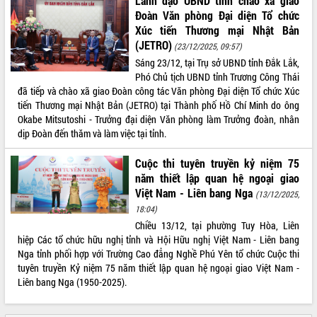
Lãnh đạo UBND tỉnh chào xã giao
phát triển mới
Đoàn Văn phòng Đại diện Tổ chức
Xúc tiến Thương mại Nhật Bản
Thường trực HĐND tỉnh Đắk Lắk gặp
(JETRO)
mặt Đoàn chuyên gia y tế TP. Hồ Chí
(23/12/2025, 09:57)
Minh
Sáng 23/12, tại Trụ sở UBND tỉnh Đắk Lắk,
THỐNG KÊ TRUY CẬP
Lễ truy điệu và an táng hài cốt liệt sĩ
Phó Chủ tịch UBND tỉnh Trương Công Thái
tại Nghĩa trang Liệt sĩ xã Sơn Hòa
đã tiếp và chào xã giao Đoàn công tác Văn phòng Đại diện Tổ chức Xúc
Hôm nay:
2490
tiến Thương mại Nhật Bản (JETRO) tại Thành phố Hồ Chí Minh do ông
Bàn giải pháp tháo gỡ khó khăn trong
Tất cả:
66047813
Okabe Mitsutoshi - Trưởng đại diện Văn phòng làm Trưởng đoàn, nhân
xuất khẩu sầu riêng và triển khai quy
dịp Đoàn đến thăm và làm việc tại tỉnh.
định EUDR
Thứ trưởng Bộ Nông nghiệp và Môi
Cuộc thi tuyên truyền kỷ niệm 75
trường Nguyễn Hoàng Hiệp khảo sát
năm thiết lập quan hệ ngoại giao
vùng trồng và doanh nghiệp đóng gói
Việt Nam - Liên bang Nga
(13/12/2025,
sầu riêng tại Đắk Lắk
18:04)
Trình diễn nghệ thuật chế biến các
Chiều 13/12, tại phường Tuy Hòa, Liên
món ăn từ sầu riêng
hiệp Các tổ chức hữu nghị tỉnh và Hội Hữu nghị Việt Nam - Liên bang
Đắk Lắk công bố Quy hoạch và xúc
Nga tỉnh phối hợp với Trường Cao đẳng Nghề Phú Yên tổ chức Cuộc thi
tiến đầu tư tỉnh
tuyên truyền Kỷ niệm 75 năm thiết lập quan hệ ngoại giao Việt Nam -
Ngành cá ngừ Đắk Lắk chủ động thích
Liên bang Nga (1950-2025).
ứng để giữ vững thị trường xuất khẩu
Diễn đàn Kinh tế tư nhân Việt Nam đột