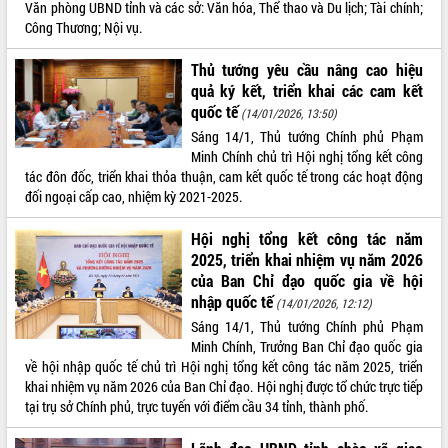
Văn phòng UBND tỉnh và các sở: Văn hóa, Thể thao và Du lịch; Tài chính;
VIDEO
Công Thương; Nội vụ.
Loading the player...
Thủ tướng yêu cầu nâng cao hiệu
quả ký kết, triển khai các cam kết
Khám bệnh, cấp phát thuốc miễn phí
quốc tế
(14/01/2026, 13:50)
và tặng quà người dân xã Cư Pui
Sáng 14/1, Thủ tướng Chính phủ Phạm
Hội nghị UBND tỉnh Đắk Lắk thường kỳ
Minh Chính chủ trì Hội nghị tổng kết công
tháng 7/2026
tác đôn đốc, triển khai thỏa thuận, cam kết quốc tế trong các hoạt động
Lễ truy tặng danh hiệu “Bà Mẹ Việt
đối ngoại cấp cao, nhiệm kỳ 2021-2025.
Nam Anh hùng” và trao Huân chương
Lao động
Hội nghị tổng kết công tác năm
ALBUM ẢNH
UBND tỉnh Đắk Lắk triển khai nhiệm
2025, triển khai nhiệm vụ năm 2026
vụ 6 tháng cuối năm 2026
của Ban Chỉ đạo quốc gia về hội
Kỳ họp thứ Hai, Hội đồng nhân dân
nhập quốc tế
(14/01/2026, 12:12)
tỉnh khóa XI quyết nghị nhiều nội dung
Sáng 14/1, Thủ tướng Chính phủ Phạm
quan trọng
Minh Chính, Trưởng Ban Chỉ đạo quốc gia
Bí thư Tỉnh ủy Lương Nguyễn Minh
về hội nhập quốc tế chủ trì Hội nghị tổng kết công tác năm 2025, triển
Triết thăm, tặng quà người có công với
khai nhiệm vụ năm 2026 của Ban Chỉ đạo. Hội nghị được tổ chức trực tiếp
cách mạng
tại trụ sở Chính phủ, trực tuyến với điểm cầu 34 tỉnh, thành phố.
Rà soát, hoàn thiện hệ thống thiết chế
văn hóa, thể thao đáp ứng yêu cầu
LIÊN KẾT WEB