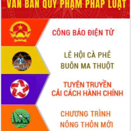
Hội thảo góp ý hồ sơ điều chỉnh quy
hoạch tỉnh Đắk Lắk thời kỳ 2021-2030,
tầm nhìn đến năm 2050
Nâng cao hiệu quả hoạt động của các
doanh nghiệp nhà nước
Hội nghị triển khai kết nối mạng
truyền số liệu chuyên dùng phục vụ cơ
quan Đảng, Nhà nước
Lễ phát động chuỗi hoạt động chung
tay làm sạch môi trường
Xã Ea Kar bước chuyển mình trong
công tác cải cách hành chính mô hình
mới
UBND tỉnh họp báo định kỳ tháng 4
năm 2026
Hội thảo khoa học “Giải pháp thúc đẩy
phát triển nền kinh tế xanh tại tỉnh
Đắk Lắk”
Tăng cường giám sát, đôn đốc thực
hiện nhiệm vụ quản lý tài sản công
hàng tuần