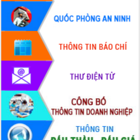
Tháo gỡ những vướng mắc, đẩy mạnh
công tác cải cách thủ tục hành chính
tại Trung tâm Phục vụ hành chính
công tỉnh
Đắk Lắk: Tôn vinh 46 giải pháp tại Hội
thi Sáng tạo Kỹ thuật 2024 - 2025
Đắk Lắk rà soát, điều chỉnh Đề án 190
về phát triển nuôi trồng thủy sản
Phó Chủ tịch UBND tỉnh Đắk Lắk
Trương Công Thái kiểm tra thực địa
Dự án cao tốc Khánh Hòa - Buôn Ma
Thuột
Định vị cà phê Việt Nam như một “di
sản sống” trong dòng chảy toàn cầu
Xây dựng nông thôn mới: Nâng cao đời
sống người dân từ những mô hình thiết
thực
Quyết liệt tháo gỡ vướng mắc, đẩy
nhanh tiến độ các dự án trọng điểm
trong Khu kinh tế Nam Phú Yên