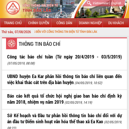
|
Vietnamese
English
TRANG CHỦ
CHÍNH QUYỀN
CÔNG DÂN
DOANH NGHIỆP
DU KHÁCH
Thứ sáu, 07/08/2026
CHÀO MỪNG ĐẾN VỚI CỔNG THÔNG TIN ĐIỆN TỬ TỈNH ĐẮK LẮK
GIỚI THIỆU
THÔNG TIN BÁO CHÍ
LÃNH ĐẠO UBND TỈNH
Công tác báo chí tuần (Từ ngày 20/4/2019 - 03/5/2019)
(07/05/2019, 08:08)
TIN TỨC SỰ KIỆN
UBND huyện Ea Kar phản hồi thông tin báo chí liên quan đến
SỞ, BAN, NGÀNH
việc khai thác cát trên địa bàn huyện
(04/05/2019, 10:52)
UBND CÁC XÃ, PHƯỜNG
Báo cáo kết quả tổ chức hội nghị giao ban báo chí định kỳ
năm 2018, nhiệm vụ năm 2019
THÔNG TIN CHỈ ĐẠO ĐIỀU HÀNH
(02/05/2019, 14:19)
HỆ THỐNG VĂN BẢN
Sở Kế hoạch và Đầu tư phản hồi thông tin báo chí đối với dự
án đầu tư Điểm sinh hoạt văn hóa thể thao xã Ea Kao
(02/05/2019,
VĂN BẢN HĐND TỈNH
08:22)