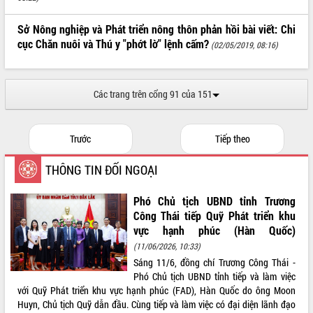
ĐIỂM TIN VĂN BẢN
Sở Nông nghiệp và Phát triển nông thôn phản hồi bài viết: Chi
cục Chăn nuôi và Thú y "phớt lờ" lệnh cấm?
(02/05/2019, 08:16)
QUY HOẠCH - KẾ HOẠCH
Các trang trên cổng 91 của 151
Trước
Tiếp theo
THÔNG TIN ĐỐI NGOẠI
Phó Chủ tịch UBND tỉnh Trương
Công Thái tiếp Quỹ Phát triển khu
vực hạnh phúc (Hàn Quốc)
(11/06/2026, 10:33)
Sáng 11/6, đồng chí Trương Công Thái -
Phó Chủ tịch UBND tỉnh tiếp và làm việc
với Quỹ Phát triển khu vực hạnh phúc (FAD), Hàn Quốc do ông Moon
Huyn, Chủ tịch Quỹ dẫn đầu. Cùng tiếp và làm việc có đại diện lãnh đạo