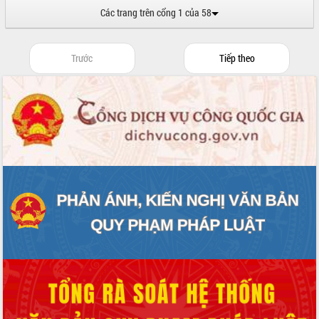
phá cơ chế - Hợp tác công tư
Các trang trên cổng 1 của 58
Đề án 06 tạo bước ngoặt đột phá trong
cải cách hành chính tỉnh Đắk Lắk
Kết nối tour, đẩy mạnh chuyển đổi số
Trước
Tiếp theo
để phát triển du lịch Đắk Lắk
Khởi động Dự án Đầu tư xây dựng hạ
tầng kỹ thuật Cụm công nghiệp Tân
Tiến
Gặp mặt các cơ quan báo chí nhân Kỷ
niệm 101 năm Ngày Báo chí Cách
mạng Việt Nam
Đắk Lắk sơ kết 4 năm triển khai thực
hiện Đề án 06 của Chính phủ
Họp báo thông tin về Hội nghị Công bố
Quy hoạch và Xúc tiến đầu tư tỉnh Đắk
Lắk
Khơi thông điểm nghẽn, đẩy nhanh
giải ngân vốn khắc phục thiên tai
HĐND tỉnh thông qua điều chỉnh Quy
hoạch tỉnh thời kỳ 2021-2030