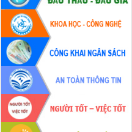
Hòn Yến phát triển du lịch gắn với bảo
tồn biển
Lấy ý kiến điều chỉnh Quy hoạch tỉnh
Đắk Lắk thời kỳ 2021-2030, tầm nhìn
đến năm 2050
Phát động chiến dịch 30 ngày đêm
giải phóng mặt bằng Tuyến đường bộ
ven biển
Đắk Lắk nỗ lực thúc đẩy tăng trưởng
kinh tế từ 10% trở lên trong Quý
II/2026
Đắk Lắk ký kết thỏa thuận hợp tác về
chuyển đổi số giai đoạn 2026 – 2030
với Tập đoàn Bưu chính Viễn thông
Việt Nam
Thứ trưởng Bộ Y tế làm việc với tỉnh
Đắk Lắk về phát triển nhân lực y tế
cho trạm y tế cấp xã
Du lịch Đắk Lắk nâng tầm trải nghiệm
du khách thông qua Hệ thống cơ sở dữ
liệu và Bản đồ số