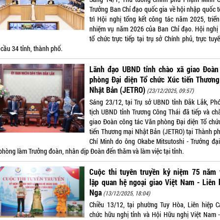
Trưởng Ban Chỉ đạo quốc gia về hội nhập quốc t
trì Hội nghị tổng kết công tác năm 2025, triển
nhiệm vụ năm 2026 của Ban Chỉ đạo. Hội nghị
tổ chức trực tiếp tại trụ sở Chính phủ, trực tuy
cầu 34 tỉnh, thành phố.
Lãnh đạo UBND tỉnh chào xã giao Đoàn
phòng Đại diện Tổ chức Xúc tiến Thương
Nhật Bản (JETRO)
(23/12/2025, 09:57)
Sáng 23/12, tại Trụ sở UBND tỉnh Đắk Lắk, Ph
tịch UBND tỉnh Trương Công Thái đã tiếp và ch
giao Đoàn công tác Văn phòng Đại diện Tổ chứ
tiến Thương mại Nhật Bản (JETRO) tại Thành p
Chí Minh do ông Okabe Mitsutoshi - Trưởng đại
phòng làm Trưởng đoàn, nhân dịp Đoàn đến thăm và làm việc tại tỉnh.
Cuộc thi tuyên truyền kỷ niệm 75 năm t
lập quan hệ ngoại giao Việt Nam - Liên
Nga
(13/12/2025, 18:04)
Chiều 13/12, tại phường Tuy Hòa, Liên hiệp C
chức hữu nghị tỉnh và Hội Hữu nghị Việt Nam -