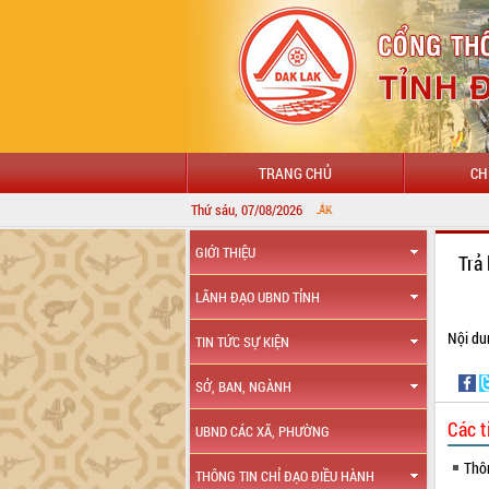
TRANG CHỦ
CH
Thứ sáu, 07/08/2026
GIỚI THIỆU
Trả
LÃNH ĐẠO UBND TỈNH
Nội du
TIN TỨC SỰ KIỆN
SỞ, BAN, NGÀNH
Các t
UBND CÁC XÃ, PHƯỜNG
Thô
THÔNG TIN CHỈ ĐẠO ĐIỀU HÀNH