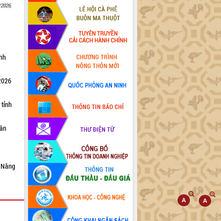
/2026,
ỉnh
 2026
 tỉnh
dân
6 Nâng