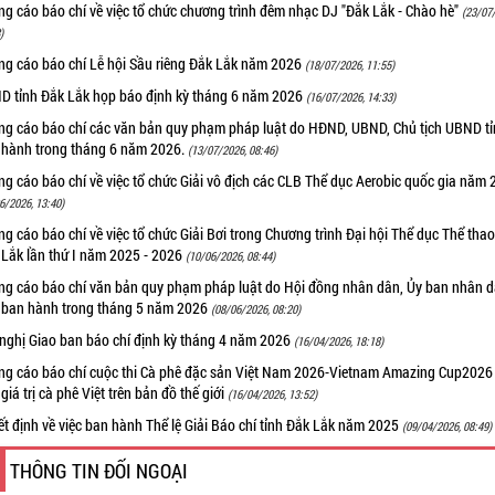
g cáo báo chí về việc tổ chức chương trình đêm nhạc DJ "Đắk Lắk - Chào hè"
(23/07
)
ng cáo báo chí Lễ hội Sầu riêng Đắk Lắk năm 2026
(18/07/2026, 11:55)
D tỉnh Đắk Lắk họp báo định kỳ tháng 6 năm 2026
(16/07/2026, 14:33)
ng cáo báo chí các văn bản quy phạm pháp luật do HĐND, UBND, Chủ tịch UBND t
 hành trong tháng 6 năm 2026.
(13/07/2026, 08:46)
g cáo báo chí về việc tổ chức Giải vô địch các CLB Thể dục Aerobic quốc gia năm
6/2026, 13:40)
g cáo báo chí về việc tổ chức Giải Bơi trong Chương trình Đại hội Thể dục Thể thao
 Lắk lần thứ I năm 2025 - 2026
(10/06/2026, 08:44)
ng cáo báo chí văn bản quy phạm pháp luật do Hội đồng nhân dân, Ủy ban nhân 
h ban hành trong tháng 5 năm 2026
(08/06/2026, 08:20)
 nghị Giao ban báo chí định kỳ tháng 4 năm 2026
(16/04/2026, 18:18)
ng cáo báo chí cuộc thi Cà phê đặc sản Việt Nam 2026-Vietnam Amazing Cup202
giá trị cà phê Việt trên bản đồ thế giới
(16/04/2026, 13:52)
t định về việc ban hành Thể lệ Giải Báo chí tỉnh Đắk Lắk năm 2025
(09/04/2026, 08:49)
THÔNG TIN ĐỐI NGOẠI