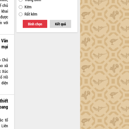
ế chủ
Kém
 khai
Rất kém
 được
ến với
Bình chọn
Kết quả
 Văn
 mại
ó Chủ
ào xã
c Xúc
hố Hồ
 diện
hiết
 bang
ác tổ
 Liên