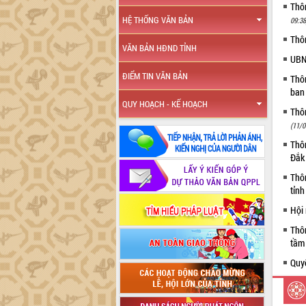
Thôn
HỆ THỐNG VĂN BẢN
09:38
Thô
VĂN BẢN HĐND TỈNH
UBN
ĐIỂM TIN VĂN BẢN
Thô
ban
QUY HOẠCH - KẾ HOẠCH
Thôn
(11/0
Thôn
Đắk
Thô
tỉn
Hội
Thô
tầm 
Quyế