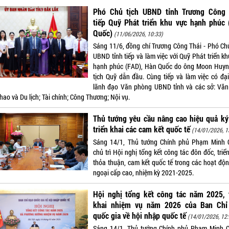
Phó Chủ tịch UBND tỉnh Trương Công 
tiếp Quỹ Phát triển khu vực hạnh phúc 
Quốc)
(11/06/2026, 10:33)
Sáng 11/6, đồng chí Trương Công Thái - Phó Chủ
UBND tỉnh tiếp và làm việc với Quỹ Phát triển k
hạnh phúc (FAD), Hàn Quốc do ông Moon Huyn
tịch Quỹ dẫn đầu. Cùng tiếp và làm việc có đại
lãnh đạo Văn phòng UBND tỉnh và các sở: Văn
hao và Du lịch; Tài chính; Công Thương; Nội vụ.
Thủ tướng yêu cầu nâng cao hiệu quả ký
triển khai các cam kết quốc tế
(14/01/2026, 1
Sáng 14/1, Thủ tướng Chính phủ Phạm Minh 
chủ trì Hội nghị tổng kết công tác đôn đốc, triể
thỏa thuận, cam kết quốc tế trong các hoạt độn
ngoại cấp cao, nhiệm kỳ 2021-2025.
Hội nghị tổng kết công tác năm 2025, t
khai nhiệm vụ năm 2026 của Ban Chỉ
quốc gia về hội nhập quốc tế
(14/01/2026, 12:
Sáng 14/1, Thủ tướng Chính phủ Phạm Minh C