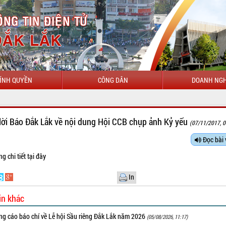
ÍNH QUYỀN
CÔNG DÂN
DOANH NGH
 lời Báo Đắk Lắk về nội dung Hội CCB chụp ảnh Kỷ yếu
(07/11/2017, 0
Đọc bài 
ng chi tiết
tại đây
In
in khác
ng cáo báo chí về Lễ hội Sầu riêng Đắk Lắk năm 2026
(05/08/2026, 11:17)