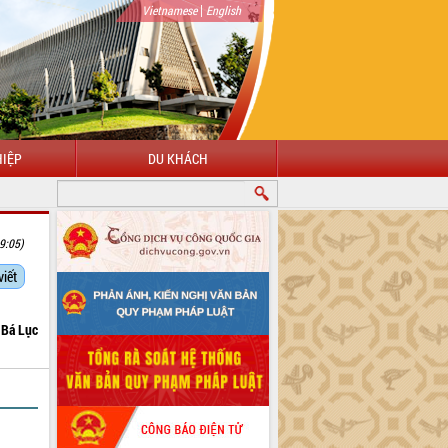
|
Vietnamese
English
IỆP
DU KHÁCH
CHÀO MỪNG ĐẾN VỚI CỔNG THÔNG TIN ĐIỆN TỬ TỈNH ĐẮK LẮK
9:05)
viết
Bá Lục