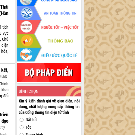
Thái
(Hàn
 tịch
hu vực
, Chủ
 diện
 hóa,
 kết,
3:50)
Chính
n khai
BÌNH CHỌN
g đối
Xin ý kiến đánh giá về giao diện, nội
dung, chất lượng cung cấp thông tin
của Cổng thông tin điện tử tỉnh
riển
Rất tốt
 đạo
Tốt
12)
hính,
Trung bình