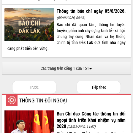
VIDEO
Thông tin báo chí ngày 05/8/2026.
(05/08/2026, 08:38)
Loading the player...
Báo chí đã quan tâm, thông tin tuyên
Khám bệnh, cấp phát thuốc miễn phí
truyền, phản ánh xây dựng kinh tế - xã hội,
và tặng quà người dân xã Cư Pui
chung tay cùng Nhân dân và hệ thống
Hội nghị UBND tỉnh Đắk Lắk thường kỳ
chính trị tỉnh Đắk Lắk đưa tỉnh nhà ngày
tháng 7/2026
càng phát triển bền vững.
Lễ truy tặng danh hiệu “Bà Mẹ Việt
Nam Anh hùng” và trao Huân chương
Lao động
Các trang trên cổng 1 của 151
ALBUM ẢNH
UBND tỉnh Đắk Lắk triển khai nhiệm
vụ 6 tháng cuối năm 2026
Trước
Tiếp theo
Kỳ họp thứ Hai, Hội đồng nhân dân
tỉnh khóa XI quyết nghị nhiều nội dung
THÔNG TIN ĐỐI NGOẠI
quan trọng
Bí thư Tỉnh ủy Lương Nguyễn Minh
Triết thăm, tặng quà người có công với
Ban Chỉ đạo Công tác thông tin đối
cách mạng
ngoại tỉnh triển khai nhiệm vụ năm
2020
Rà soát, hoàn thiện hệ thống thiết chế
(05/03/2020, 14:07)
văn hóa, thể thao đáp ứng yêu cầu
LIÊN KẾT WEB