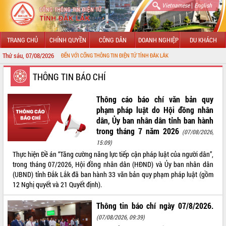
|
Vietnamese
English
TRANG CHỦ
CHÍNH QUYỀN
CÔNG DÂN
DOANH NGHIỆP
DU KHÁCH
Thứ sáu, 07/08/2026
CHÀO MỪNG ĐẾN VỚI CỔNG THÔNG TIN ĐIỆN TỬ TỈNH ĐẮK LẮK
GIỚI THIỆU
THÔNG TIN BÁO CHÍ
LÃNH ĐẠO UBND TỈNH
Thông cáo báo chí văn bản quy
phạm pháp luật do Hội đồng nhân
TIN TỨC SỰ KIỆN
dân, Ủy ban nhân dân tỉnh ban hành
trong tháng 7 năm 2026
(07/08/2026,
SỞ, BAN, NGÀNH
15:09)
Thực hiện Đề án “Tăng cường năng lực tiếp cận pháp luật của người dân”,
UBND CÁC XÃ, PHƯỜNG
trong tháng 07/2026, Hội đồng nhân dân (HĐND) và Ủy ban nhân dân
(UBND) tỉnh Đắk Lắk đã ban hành 33 văn bản quy phạm pháp luật (gồm
THÔNG TIN CHỈ ĐẠO ĐIỀU HÀNH
12 Nghị quyết và 21 Quyết định).
HỆ THỐNG VĂN BẢN
Thông tin báo chí ngày 07/8/2026.
(07/08/2026, 09:39)
VĂN BẢN HĐND TỈNH