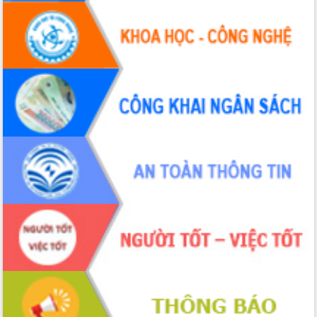
Tập huấn ứng dụng trí tuệ nhân tạo (AI)
trong thương mại điện tử năm 2026
Đoàn đại biểu Quốc hội tỉnh Đắk Lắk
trao đổi thông tin trước Kỳ họp thứ
nhất, Quốc hội khóa XVI
Quyết liệt cải cách hành chính, khơi
thông nguồn lực phát triển
Nâng cao hiệu lực, hiệu quả HĐND
tỉnh thông qua hiện đại hóa hành chính
Xã Ea Phê gắn cải cách hành chính với
chuyển đổi số
Phó Chủ tịch Thường trực UBND tỉnh
Hồ Thị Nguyên Thảo làm việc tại Trung
tâm Phục vụ hành chính công xã Ea
Phê
Xây dựng nền hành chính số đồng
hành cùng nông dân dân, doanh nghiệp
Giai đoạn 2026-2030, Đắk Lắk phấn
đấu có 77% xã đạt chuẩn nông thôn
mới