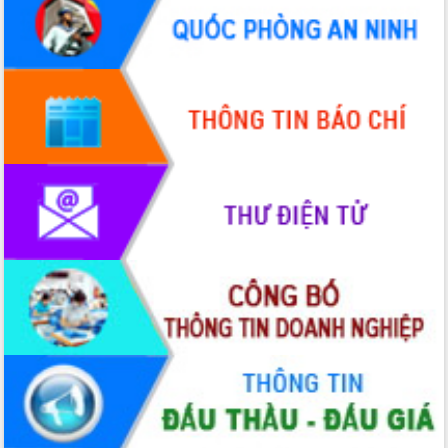
Hòn Yến phát triển du lịch gắn với bảo
tồn biển
Lấy ý kiến điều chỉnh Quy hoạch tỉnh
Đắk Lắk thời kỳ 2021-2030, tầm nhìn
đến năm 2050
Phát động chiến dịch 30 ngày đêm
giải phóng mặt bằng Tuyến đường bộ
ven biển
Đắk Lắk nỗ lực thúc đẩy tăng trưởng
kinh tế từ 10% trở lên trong Quý
II/2026
Đắk Lắk ký kết thỏa thuận hợp tác về
chuyển đổi số giai đoạn 2026 – 2030
với Tập đoàn Bưu chính Viễn thông
Việt Nam
Thứ trưởng Bộ Y tế làm việc với tỉnh
Đắk Lắk về phát triển nhân lực y tế
cho trạm y tế cấp xã
Du lịch Đắk Lắk nâng tầm trải nghiệm
du khách thông qua Hệ thống cơ sở dữ
liệu và Bản đồ số