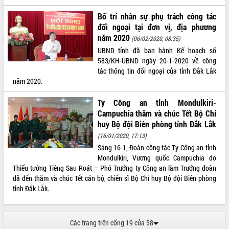
phá cơ chế - Hợp tác công tư
Bố trí nhân sự phụ trách công tác
Đề án 06 tạo bước ngoặt đột phá trong
đối ngoại tại đơn vị, địa phương
cải cách hành chính tỉnh Đắk Lắk
năm 2020
(06/02/2020, 08:35)
Kết nối tour, đẩy mạnh chuyển đổi số
UBND tỉnh đã ban hành Kế hoạch số
để phát triển du lịch Đắk Lắk
583/KH-UBND ngày 20-1-2020 về công
Khởi động Dự án Đầu tư xây dựng hạ
tác thông tin đối ngoại của tỉnh Đắk Lắk
tầng kỹ thuật Cụm công nghiệp Tân
năm 2020.
Tiến
Gặp mặt các cơ quan báo chí nhân Kỷ
Ty Công an tỉnh Mondulkiri-
niệm 101 năm Ngày Báo chí Cách
Campuchia thăm và chúc Tết Bộ Chỉ
mạng Việt Nam
huy Bộ đội Biên phòng tỉnh Đắk Lắk
Đắk Lắk sơ kết 4 năm triển khai thực
(16/01/2020, 17:13)
hiện Đề án 06 của Chính phủ
Sáng 16-1, Đoàn công tác Ty Công an tỉnh
Họp báo thông tin về Hội nghị Công bố
Mondulkiri, Vương quốc Campuchia do
Quy hoạch và Xúc tiến đầu tư tỉnh Đắk
Thiếu tướng Tiêng Sau Roát – Phó Trưởng ty Công an làm Trưởng đoàn
Lắk
đã đến thăm và chúc Tết cán bộ, chiến sĩ Bộ Chỉ huy Bộ đội Biên phòng
Khơi thông điểm nghẽn, đẩy nhanh
tỉnh Đắk Lắk.
giải ngân vốn khắc phục thiên tai
HĐND tỉnh thông qua điều chỉnh Quy
hoạch tỉnh thời kỳ 2021-2030
Các trang trên cổng 19 của 58