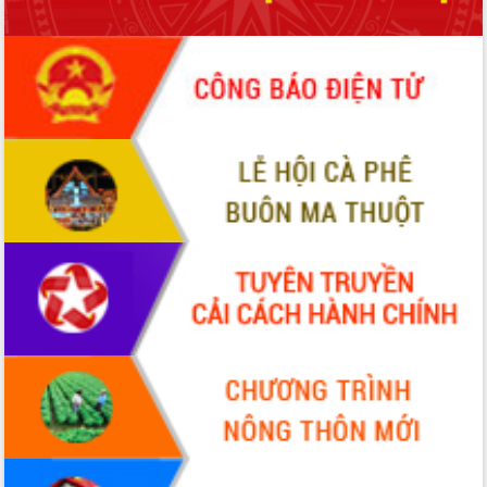
Tháo gỡ những vướng mắc, đẩy mạnh
công tác cải cách thủ tục hành chính
tại Trung tâm Phục vụ hành chính
công tỉnh
Đắk Lắk: Tôn vinh 46 giải pháp tại Hội
thi Sáng tạo Kỹ thuật 2024 - 2025
Đắk Lắk rà soát, điều chỉnh Đề án 190
về phát triển nuôi trồng thủy sản
Phó Chủ tịch UBND tỉnh Đắk Lắk
Trương Công Thái kiểm tra thực địa
Dự án cao tốc Khánh Hòa - Buôn Ma
Thuột
Định vị cà phê Việt Nam như một “di
sản sống” trong dòng chảy toàn cầu
Xây dựng nông thôn mới: Nâng cao đời
sống người dân từ những mô hình thiết
thực
Quyết liệt tháo gỡ vướng mắc, đẩy
nhanh tiến độ các dự án trọng điểm
trong Khu kinh tế Nam Phú Yên