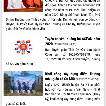
Chiều 4/3, Ban Chỉ đạo công tác thông tin
phát triển mới
đối ngoại tỉnh đã tổ chức hội nghị tổng kết
công tác năm 2019, triển khai nhiệm vụ
Thường trực HĐND tỉnh Đắk Lắk gặp
năm 2020. Đồng chí Phạm Minh Tấn, Phó
mặt Đoàn chuyên gia y tế TP. Hồ Chí
Bí thư Thường trực Tỉnh ủy chủ trì hội nghị. Dự hội nghị còn có đồng chí
Minh
THỐNG KÊ TRUY CẬP
Huỳnh Thị Chiến Hòa, Ủy viên Ban Thường vụ Tỉnh ủy, Trưởng Ban Tuyên
Lễ truy điệu và an táng hài cốt liệt sĩ
giáo Tỉnh ủy và các thành viên.
tại Nghĩa trang Liệt sĩ xã Sơn Hòa
Hôm nay:
25604
Bàn giải pháp tháo gỡ khó khăn trong
Tất cả:
66038344
Tuyên truyền, quảng bá ASEAN năm
xuất khẩu sầu riêng và triển khai quy
2020
(13/02/2020, 14:15)
định EUDR
Ban Tuyên giáo Tỉnh ủy vừa ban hành
Thứ trưởng Bộ Nông nghiệp và Môi
Công văn số 1628-CV/BTGTU, ngày
trường Nguyễn Hoàng Hiệp khảo sát
11/02/2020 về việc tuyên truyền, quảng
vùng trồng và doanh nghiệp đóng gói
bá ASEAN năm 2020.
sầu riêng tại Đắk Lắk
Trình diễn nghệ thuật chế biến các
Khởi công xây dựng điểm Trường
món ăn từ sầu riêng
mẫu giáo xã Cư Mốt
(13/02/2020, 06:58)
Đắk Lắk công bố Quy hoạch và xúc
Ngày 12/2, UBND huyện Ea H’Leo phối
tiến đầu tư tỉnh
hợp với Hội Hữu nghị Việt Nam – Nhật
Ngành cá ngừ Đắk Lắk chủ động thích
Bản tỉnh và Hội từ thiện Espérance (Thuỵ
ứng để giữ vững thị trường xuất khẩu
Sỹ) khởi công xây dựng điểm Trường mẫu
giáo xã Cư Mốt.
Diễn đàn Kinh tế tư nhân Việt Nam đột