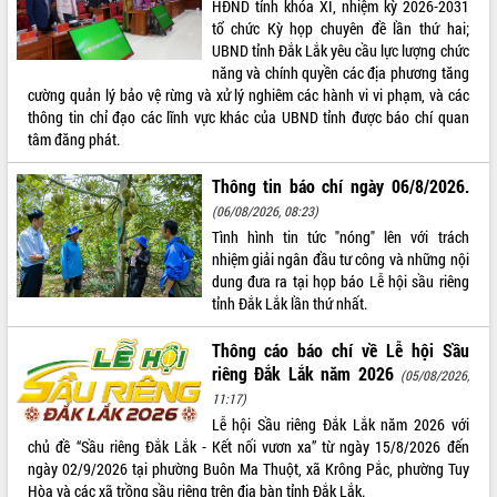
HĐND tỉnh khóa XI, nhiệm kỳ 2026-2031
tổ chức Kỳ họp chuyên đề lần thứ hai;
ĐIỂM TIN VĂN BẢN
UBND tỉnh Đắk Lắk yêu cầu lực lượng chức
năng và chính quyền các địa phương tăng
QUY HOẠCH - KẾ HOẠCH
cường quản lý bảo vệ rừng và xử lý nghiêm các hành vi vi phạm, và các
thông tin chỉ đạo các lĩnh vực khác của UBND tỉnh được báo chí quan
tâm đăng phát.
Thông tin báo chí ngày 06/8/2026.
(06/08/2026, 08:23)
Tình hình tin tức "nóng" lên với trách
nhiệm giải ngân đầu tư công và những nội
dung đưa ra tại họp báo Lễ hội sầu riêng
tỉnh Đắk Lắk lần thứ nhất.
Thông cáo báo chí về Lễ hội Sầu
riêng Đắk Lắk năm 2026
(05/08/2026,
11:17)
Lễ hội Sầu riêng Đắk Lắk năm 2026 với
chủ đề “Sầu riêng Đắk Lắk - Kết nối vươn xa” từ ngày 15/8/2026 đến
ngày 02/9/2026 tại phường Buôn Ma Thuột, xã Krông Pắc, phường Tuy
Hòa và các xã trồng sầu riêng trên địa bàn tỉnh Đắk Lắk.