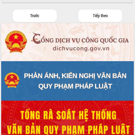
Hội thảo góp ý hồ sơ điều chỉnh quy
hoạch tỉnh Đắk Lắk thời kỳ 2021-2030,
tầm nhìn đến năm 2050
Trước
Tiếp theo
Nâng cao hiệu quả hoạt động của các
doanh nghiệp nhà nước
Hội nghị triển khai kết nối mạng
truyền số liệu chuyên dùng phục vụ cơ
quan Đảng, Nhà nước
Lễ phát động chuỗi hoạt động chung
tay làm sạch môi trường
Xã Ea Kar bước chuyển mình trong
công tác cải cách hành chính mô hình
mới
UBND tỉnh họp báo định kỳ tháng 4
năm 2026
Hội thảo khoa học “Giải pháp thúc đẩy
phát triển nền kinh tế xanh tại tỉnh
Đắk Lắk”
Tăng cường giám sát, đôn đốc thực
hiện nhiệm vụ quản lý tài sản công
hàng tuần