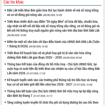
Các tin khác
VIDEO
Đắk Lắk triển khai đơn giản hóa thủ tục hành chính về mã số vùng trồng
Không có file video nào để phát.
và cơ sở đóng gói nông sản
(06/08/2026, 10:49)
Triển khai chiến dịch cao điểm “30 ngày đêm” số hóa dữ liệu, chuẩn hóa,
ALBUM ẢNH
cập nhật và kết nối dữ liệu mã số vùng trồng sầu riêng, cơ sở đóng gói và
kết nối Hệ thống truy xuất nguồn gốc nông sản trên địa bàn tỉnh Đắk Lắk
(06/08/2026, 10:09)
Điểm tin một số văn bản chỉ đạo điều hành của UBND tỉnh Đắk Lắk (Tuần
1 tháng 8/2026)
(04/08/2026, 16:05)
Triển khai Kế hoạch bảo vệ và phát huy giá trị di sản văn hóa cồng
chiêng tỉnh Đắk Lắk giai đoạn 2026 – 2030
(04/08/2026, 09:04)
Thông báo Kết luận của đồng chí Đỗ Hữu Huy - Chủ tịch UBND tỉnh, tại
cuộc họp rà soát tiến độ triển khai các nhiệm vụ của Lễ hội Sầu riêng Đắk
LIÊN KẾT WEB
Lắk năm 2026
(31/07/2026, 17:10)
Kế hoạch tuyển sinh vào các trường phổ thông nội trú tiểu học và trung
học cơ sở xã biên giới đất liền năm học 2026 - 2027
(31/07/2026, 15:50)
Thông báo kết luận của Chủ tịch UBND tỉnh Đỗ Hữu Huy tại kỳ tiếp công
THỐNG KÊ TRUY CẬP
dân định kỳ tháng 7
(31/07/2026, 15:11)
Tăng cường tuyên truyền tổ chức thu phí sử dụng đường bộ cao tốc theo
Hôm nay:
23848