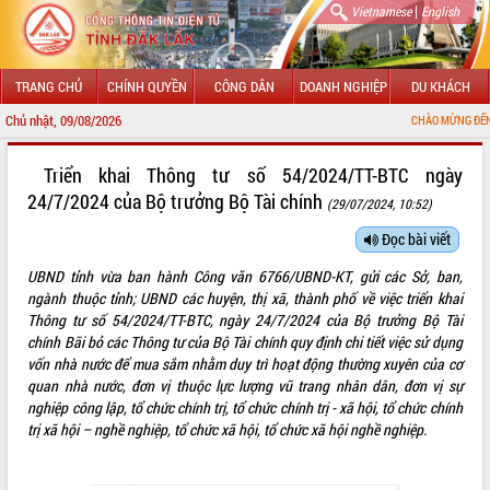
|
Vietnamese
English
TRANG CHỦ
CHÍNH QUYỀN
CÔNG DÂN
DOANH NGHIỆP
DU KHÁCH
Chủ nhật, 09/08/2026
CHÀO MỪNG ĐẾN VỚI CỔNG 
GIỚI THIỆU
​ Triển khai Thông tư số 54/2024/TT-BTC ngày
24/7/2024 của Bộ trưởng Bộ Tài chính
(29/07/2024, 10:52)
LÃNH ĐẠO UBND TỈNH
Đọc bài viết
TIN TỨC SỰ KIỆN
UBND tỉnh vừa ban hành Công văn 6766/UBND-KT, gửi các Sở, ban,
SỞ, BAN, NGÀNH
ngành thuộc tỉnh; UBND các huyện, thị xã, thành phố về việc triển khai
Thông tư số 54/2024/TT-BTC, ngày 24/7/2024 của Bộ trưởng Bộ Tài
UBND CÁC XÃ, PHƯỜNG
chính Bãi bỏ các Thông tư của Bộ Tài chính quy định chi tiết việc sử dụng
vốn nhà nước để mua sắm nhằm duy trì hoạt động thường xuyên của cơ
quan nhà nước, đơn vị thuộc lực lượng vũ trang nhân dân, đơn vị sự
THÔNG TIN CHỈ ĐẠO ĐIỀU HÀNH
nghiệp công lập, tổ chức chính trị, tổ chức chính trị - xã hội, tổ chức chính
trị xã hội – nghề nghiệp, tổ chức xã hội, tổ chức xã hội nghề nghiệp.
HỆ THỐNG VĂN BẢN
VĂN BẢN HĐND TỈNH