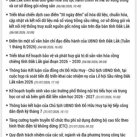
và cơ sở đóng gói nông sản
(06/08/2026, 10:49)
Triển khai chiến dịch cao điểm “30 ngày đêm” số hóa dữ liệu, chuẩn hóa,
cập nhật và kết nối dữ liệu mã số vùng trồng sầu riêng, cơ sở đóng gói và
kết nối Hệ thống truy xuất nguồn gốc nông sản trên địa bàn tỉnh Đắk Lắk
(06/08/2026, 10:09)
Điểm tin một số văn bản chỉ đạo điều hành của UBND tỉnh Đắk Lắk (Tuần
1 tháng 8/2026)
(04/08/2026, 16:05)
Triển khai Kế hoạch bảo vệ và phát huy giá trị di sản văn hóa cồng
chiêng tỉnh Đắk Lắk giai đoạn 2026 – 2030
(04/08/2026, 09:04)
Thông báo Kết luận của đồng chí Đỗ Hữu Huy - Chủ tịch UBND tỉnh, tại
cuộc họp rà soát tiến độ triển khai các nhiệm vụ của Lễ hội Sầu riêng Đắk
Lắk năm 2026
(31/07/2026, 17:10)
Kế hoạch tuyển sinh vào các trường phổ thông nội trú tiểu học và trung
học cơ sở xã biên giới đất liền năm học 2026 - 2027
(31/07/2026, 15:50)
Thông báo kết luận của Chủ tịch UBND tỉnh Đỗ Hữu Huy tại kỳ tiếp công
dân định kỳ tháng 7
(31/07/2026, 15:11)
Tăng cường tuyên truyền tổ chức thu phí sử dụng đường bộ cao tốc theo
hình thức điện tử không dừng (ETC)
(31/07/2026, 09:33)
Quy định trách nhiệm của các sở, ngành và địa phương trong công tác