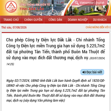
|
Vietnamese
English
TRANG CHỦ
CHÍNH QUYỀN
CÔNG DÂN
DOANH NGHIỆP
DU KHÁCH
Thứ sáu, 07/08/2026
CHÀO MỪNG ĐẾN VỚI CỔNG THÔNG TIN 
GIỚI THIỆU
Cho phép Công ty Điện lực Đắk Lắk - Chi nhánh Tổng
Công ty Điện lực miền Trung gia hạn sử dụng 5.225,7m2
LÃNH ĐẠO UBND TỈNH
đất tại phường Tân Tiến, thành phố Buôn Ma Thuột để
sử dụng vào mục đích đất thương mại, dịch vụ
TIN TỨC SỰ KIỆN
(03/07/2024,
14:25)
SỞ, BAN, NGÀNH
Đọc bài viết
UBND CÁC XÃ, PHƯỜNG
Ngày 02/7/2024, UBND tỉnh Đắk Lắk ban hành Quyết định số 1820/QĐ-
UBND về việc Cho phép Công ty Điện lực Đắk Lắk - Chi nhánh Tổng Công
THÔNG TIN CHỈ ĐẠO ĐIỀU HÀNH
ty Điện lực miền Trung gia hạn sử dụng 5.225,7m2 đất tại phường Tân
Tiến, thành phố Buôn Ma Thuột đất để sử dụng vào mục đích đất thương
HỆ THỐNG VĂN BẢN
mại, dịch vụ (xây dựng Văn phòng làm việc)
VĂN BẢN HĐND TỈNH