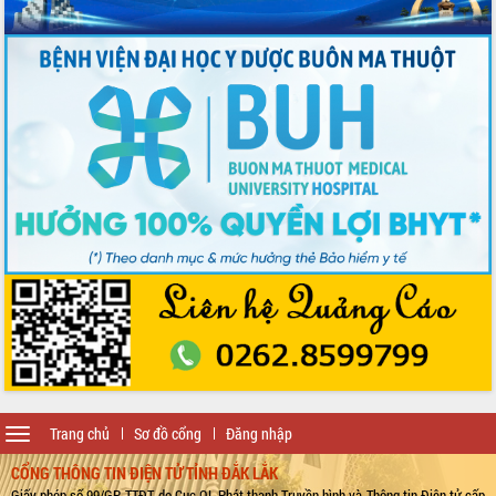
Toggle
Trang chủ
Sơ đồ cổng
Đăng nhập
navigation
CỔNG THÔNG TIN ĐIỆN TỬ TỈNH ĐẮK LẮK
Giấy phép số 99/GP-TTĐT do Cục QL Phát thanh Truyền hình và Thông tin Điện tử cấp